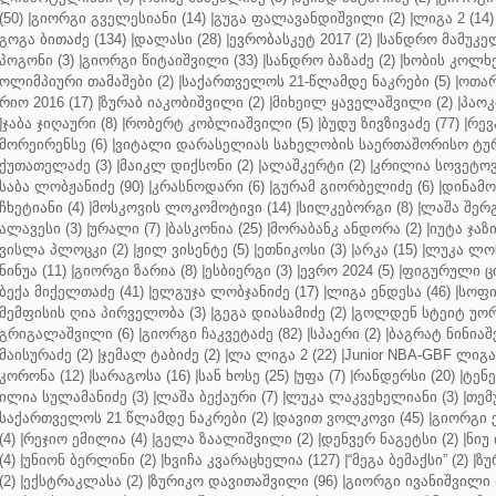
(50)
|
გიორგი გველესიანი (14)
|
გუგა ფალავანდიშვილი (2)
|
ლიგა 2 (14)
გოგა ბითაძე (134)
|
დალასი (28)
|
ევრობასკეტ 2017 (2)
|
სანდრო მამუკელ
პოგონი (3)
|
გიორგი წიტაიშვილი (33)
|
სანდრო ბაზაძე (2)
|
ხობის კოლხე
ოლიმპიური თამაშები (2)
|
საქართველოს 21-წლამდე ნაკრები (5)
|
ოთარ
რიო 2016 (17)
|
ზურაბ იაკობიშვილი (2)
|
მიხეილ ყაველაშვილი (2)
|
პაოკი
|
ჯაბა ჯიღაური (8)
|
რობერტ კობლიაშვილი (5)
|
ბუდუ ზივზივაძე (77)
|
რევ
მორეირენსე (6)
|
ვიტალი დარასელიას სახელობის საერთაშორისო ტურ
ქუთათელაძე (3)
|
მაიკლ დიქსონი (2)
|
ალაშკერტი (2)
|
კრილია სოვეტოვი
საბა ლობჟანიძე (90)
|
კრასნოდარი (6)
|
გურამ გიორბელიძე (6)
|
დინამო 
ჩხეტიანი (4)
|
მოსკოვის ლოკომოტივი (14)
|
სილკებორგი (8)
|
ლაშა შერ
ალავესი (3)
|
ურალი (7)
|
ბასკონია (25)
|
მორაბანკ ანდორა (2)
|
იუტა ჯაზი
ვისლა პლოცკი (2)
|
ჟილ ვისენტე (5)
|
ეთნიკოსი (3)
|
არკა (15)
|
ლუკა ლოჩ
ნინუა (11)
|
გიორგი ზარია (8)
|
ესბიერგი (3)
|
ევრო 2024 (5)
|
ფიგურული ცი
ბექა მიქელთაძე (41)
|
ელგუჯა ლობჯანიძე (17)
|
ლიგა ენდესა (46)
|
სოფი
მემფისის ღია პირველობა (3)
|
გეგა დიასამიძე (2)
|
გოლდენ სტეიტ უორ
გრიგალაშვილი (6)
|
გიორგი ჩაკვეტაძე (82)
|
სპაერი (2)
|
ბაგრატ ნინიაშ
მაისურაძე (2)
|
ჯემალ ტაბიძე (2)
|
ლა ლიგა 2 (22)
|
Junior NBA-GBF ლიგა 
კორონა (12)
|
სარაგოსა (16)
|
სან ხოსე (25)
|
უფა (7)
|
რანდერსი (20)
|
ტენე
ილია სულამანიძე (3)
|
ლაშა ბექაური (7)
|
ლუკა ლაკვეხელიანი (3)
|
თემ
საქართველოს 21 წლამდე ნაკრები (2)
|
დავით ვოლკოვი (45)
|
გიორგი 
(4)
|
რეჯიო ემილია (4)
|
გელა ზაალიშვილი (2)
|
დენვერ ნაგეტსი (2)
|
ნიუ 
(4)
|
უნიონ ბერლინი (2)
|
ხვიჩა კვარაცხელია (127)
|
“მეგა ბემაქსი” (2)
|
ზუ
(2)
|
ექსტრაკლასა (2)
|
ზურიკო დავითაშვილი (96)
|
გიორგი ივანიშვილი (