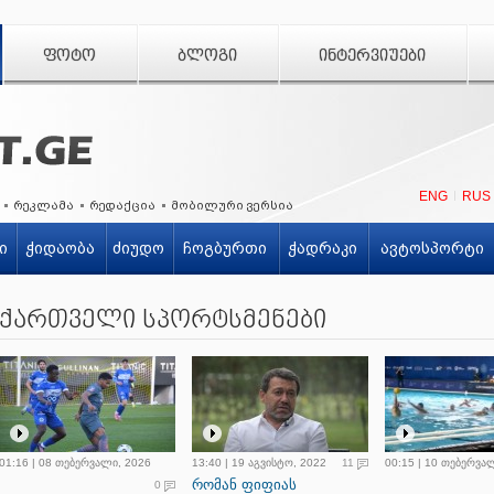
ᲤᲝᲢᲝ
ᲑᲚᲝᲒᲘ
ᲘᲜᲢᲔᲠᲕᲘᲣᲔᲑᲘ
ENG
RUS
რეკლამა
რედაქცია
მობილური ვერსია
ი
ჭიდაობა
ძიუდო
ჩოგბურთი
ჭადრაკი
ავტოსპორტი
ქართველი სპორტსმენები
01:16 | 08 თებერვალი, 2026
13:40 | 19 აგვისტო, 2022
11
00:15 | 10 თებერვა
რომან ფიფიას
0