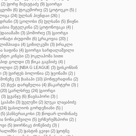
(2)
|
ჟორჟ მიქაუტაძე (9)
|
გიორგი
ცუოში (6)
|
ტოკუშორიუ (2)
|
კოტოეკო (5)
|
იგა (24)
|
ულსან ჰიუნდაი (26)
|
დრანი (3)
|
კოლოსი (5)
|
ულსანი (5)
|
ნიჟნი
ტასია მეტელკინა (2)
|
კოტონოვაკა (4)
|
|
დაიამამი (3)
|
ჰოშორიუ (3)
|
გიორგი
ონატი ძიუდოში (6)
|
კრაკოვია (20)
|
ლიმპიადა (4)
|
კიზილკუმი (3)
|
ირაკლი
ა საფინა (4)
|
გიორგი სარდალაშვილი
ენტო კინგსი (2)
|
ოკლაჰომა სითი
პიდ გოლდი (3)
|
ნიკა გაგნიძე (4)
|
ოლდი (2)
|
NBA G LEAGUE (3)
|
ვისკონსინ
 (3)
|
ვირტუს ბოლონია (2)
|
ჯეონამი (2)
|
მონეზე (3)
|
საბაჰი (10)
|
პონფერადინა (2)
(2)
|
ბექა დარცმელია (4)
|
მაკარტური (3)
|
(20)
|
კარლსრუე (24)
|
გიორგი
(3)
|
გვანჯუ (6)
|
ნავბაჰორი (3)
|
|
კაპაზი (3)
|
ველეზი (2)
|
ლუკა ლაცაბიძე
(24)
|
ვასილიოს გორდეზიანი (5)
|
(5)
|
პანსერაიკოსი (3)
|
ნოდარ ლომინაძე
ა ნონიკაშვილი (5)
|
ერზურუმსპორი (2)
|
ვი (5)
|
თორნიკე ძოწენიძე (3)
|
რალიმნი (2)
|
ჯასტინ გეიჯი (2)
|
ცოტნე