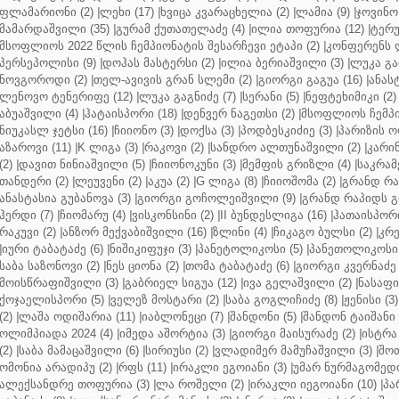
ფლამარიონი (2)
|
ლეხი (17)
|
ხვიცა კვარაცხელია (2)
|
ლამია (9)
|
ჯოვინო 
მამარდაშვილი (35)
|
გურამ ქუთათელაძე (4)
|
ილია თოფურია (12)
|
ტერუ
მსოფლიოს 2022 წლის ჩემპიონატის შესარჩევი ეტაპი (2)
|
კონფერენს ლ
პერსეპოლისი (9)
|
დოჰას მასტერსი (2)
|
ილია ბერიაშვილი (3)
|
ლუკა გა
ნოვგოროდი (2)
|
თელ-ავივის გრან სლემი (2)
|
გიორგი გაგუა (16)
|
ანას
ლენოვო ტენერიფე (12)
|
ლუკა გაგნიძე (7)
|
სერანი (5)
|
ნეფტეხიმიკი (2)
აბუაშვილი (4)
|
ჰატაისპორი (18)
|
დენვერ ნაგეთსი (2)
|
მსოფლიოს ჩემპი
ნიუკასლ ჯეტსი (16)
|
ჩიიონო (3)
|
დოქსა (3)
|
პოდბესკიძიე (3)
|
პარიზის ო
აზაროვი (11)
|
K ლიგა (3)
|
რაკოვი (2)
|
სანდრო ალთუნაშვილი (2)
|
კარინ
(2)
|
დავით ნინიაშვილი (5)
|
ჩიიონოკუნი (3)
|
მემფის გრიზლი (4)
|
საკრამ
თანდერი (2)
|
ლეუვენი (2)
|
აკუა (2)
|
G ლიგა (8)
|
ჩიიოშომა (2)
|
გრანდ რა
ანასტასია გუბანოვა (3)
|
გიორგი გოჩოლეიშვილი (9)
|
გრანდ რაპიდს გ
ჰერდი (7)
|
ჩიომარუ (4)
|
ვისკონსინი (2)
|
II ბუნდესლიგა (16)
|
ჰათაისპორი
რაკუვი (2)
|
ანზორ მექვაბიშვილი (16)
|
ზლინი (4)
|
ჩიკაგო ბულსი (2)
|
კრე
|
იური ტაბატაძე (6)
|
ნიშიკიფუჯი (3)
|
პანეტოლიკოსი (5)
|
პანეთოლიკოსი 
საბა საზონოვი (2)
|
ნეს ციონა (2)
|
თომა ტაბატაძე (6)
|
გიორგი კვერნაძე 
მოისწრაფიშვილი (3)
|
გაბრიელ სიგუა (12)
|
ივა გელაშვილი (2)
|
ნასაფი 
ქოჯაელისპორი (5)
|
ველეზ მოსტარი (2)
|
საბა გოგლიჩიძე (8)
|
ჟენისი (3)
(2)
|
ლაშა ოდიშარია (11)
|
იაბლონეცი (7)
|
შანდონი (5)
|
შანდონ ტაიშანი 
ოლიმპიადა 2024 (4)
|
იმედა აშორტია (3)
|
გიორგი მაისურაძე (2)
|
ისტრა 
(2)
|
საბა მამაცაშვილი (6)
|
სირიუსი (2)
|
ვლადიმერ მამუჩაშვილი (3)
|
შოთ
ომონია არადიპუ (2)
|
რფს (11)
|
ირაკლი ეგოიანი (3)
|
უმარ ნურმაგომედო
ალექსანდრე თოფურია (3)
|
ლა როშელი (2)
|
ირაკლი იეგოიანი (10)
|
პა