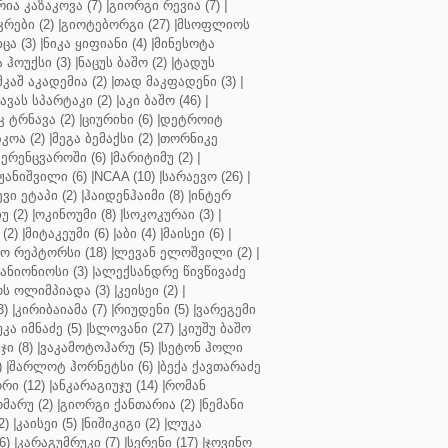
რია კაზაკოვა (7)
|
გიორგი რევია (7)
|
რები (2)
|
გიოტებორგი (27)
|
მსოფლიოს
ცა (3)
|
ნიკა ყიფიანი (4)
|
მინესოტა
ჰოუქსი (3)
|
ნაცუს ბაშო (2)
|
ტადუს
შკაშ აკადემია (2)
|
თად მაკფადენი (3)
|
ავას სპარტაკი (2)
|
აკი ბაშო (46)
|
 ტრნავა (2)
|
ციურიხი (6)
|
დეტროიტ
კოა (2)
|
მეგა ბემაქსი (2)
|
თორნიკე
ერენცვაროში (6)
|
მარიტიმუ (2)
|
ჟანიშვილი (6)
|
NCAA (10)
|
სარაევო (26)
|
ვი ეტაპი (2)
|
ჰაიდენჰაიმი (8)
|
ინტერ
უ (2)
|
ოკინოუმი (8)
|
სოკოკურაი (3)
|
(2)
|
მიტაკეუმი (6)
|
აბი (4)
|
მაისეი (6)
|
 რეპტორსი (18)
|
ლევან ელოშვილი (2)
|
ანიონიოსი (3)
|
ალექსანდრე წივწივაძე
ს ოლიმპიადა (3)
|
კეისეი (2)
|
3)
|
კირიბაიამა (7)
|
რიუდენი (5)
|
ვარეგემი
კა იმნაძე (5)
|
სლოვანი (27)
|
კიუშუ ბაშო
ი (8)
|
ვაკამოტოჰარუ (5)
|
სეტონ ჰოლი
)
|
შარლოტ ჰორნეტსი (6)
|
ბექა ქავთარაძე
რი (12)
|
ანკარაგიუჯუ (14)
|
რომან
მარუ (2)
|
გიორგი ქანთარია (2)
|
ნემანი
2)
|
კაისეი (5)
|
ნიშიკიგი (2)
|
ლუკა
6)
|
კარაგუმრუკი (7)
|
სერენი (17)
|
ჯოვინო