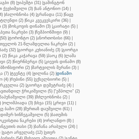
აგბი (8)
|
უიპეშტი (31)
|
ვაშინგტონ
 ქევხიშვილი (3)
|
სან ანტონიო (14)
|
4)
|
ძალოსნობა (4)
|
გრანადა (11)
|
ნაცუ
ტლენდი (2)
|
ნიკა კვეკვესკირი (36)
|
 (3)
|
მოსკოვის დინამო (3)
|
კაირატი (5)
|
ეთა ნაკრები (3)
|
ჩემპიონშიფი (9)
|
50)
|
ტორონტო (2)
|
ანორთოსისი (66)
|
თველოს 21-წლამდელთა ნაკრები (2)
|
აძე (32)
|
გიორგი კუხიანიძე (3)
|
გიორგი
 (2)
|
ნიკა კაჭარავა (59)
|
პაოკ (6)
|
ლაშა
ვი (2)
|
ნიურნბერგი (5)
|
კიევის დინამო (8)
ბზონსფორი (2)
|
მარტვილის მერანი (3)
|
ა (7)
|
ტვენტე (4)
|
ჟილინა (2)
|
დინამო
 (4)
|
რუბინი (55)
|
ექსელსიორი (5)
|
ირკველია (2)
|
გიორგი დემეტრაძე (4)
|
ავთანდილ ჭრიკიშვილი (5)
|
"ემპოლი" (2)
პაპუნაშვილი (39)
|
მძლეოსნობა (2)
|
)
|
ოლიმპიადა (3)
|
სხვა (15)
|
კრივი (11)
|
ცუ ბაშო (28)
|
მურთაზ დაუშვილი (61)
|
დიმერ ხინჩეგაშვილი (5)
|
ბათუმის
კეისტთა ნაკრები (4)
|
ორლანდო (8)
|
ნგეთის თასი (3)
|
ბაჩანა არაბული (24)
|
)
|
ვატო არველაძე (12)
|
ეთერ
ბერიძე (54)
|
მიხეილ აშვეთია (2)
|
გენტი