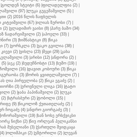
|
გოლდენ სტეიტი (6)
|
ფილადელფია (2)
|
აშვილი (97)
|
ლუკა გუგეშაშვილი (5)
|
თი (2)
|
2016 წლის ზაფხულის
 კიტეიშვილი (67)
|
ილიას ზუროსი (7)
|
 (2)
|
ვლადიმირ ვაისი (8)
|
ჰარუ ბაშო (34)
აზ ნადარეიშვილი (2)
|
აპოელი (33)
|
ნირი (3)
|
ხიმნასტიკი (8)
|
ნიკა
 (7)
|
ვორსკლა (3)
|
ვაკო გვილია (38)
|
კიევი (2)
|
ვისლა (23)
|
მეცი (29)
|
კახა
გელაშვილი (3)
|
არისი (12)
|
ანდორა (2)
|
 (5)
|
აეკ (2)
|
ბუდუჩნოსტი (13)
|
სუმო (19)
|
ოშვილი (16)
|
დავით კობოური (3)
|
ნიკა
გურაობა (3)
|
მორის ყვითელაშვილი (7)
|
ას ღია პირველობა (2)
|
ნიკა ეგაძე (2)
|
იორზი (3)
|
ეროვნული ლიგა (16)
|
ტატო
ვილი (2)
|
ჯაბა პაპინაშვილი (2)
|
ლუკა
(2)
|
სტრასბური (2)
|
ტობოლი (15)
|
რიფე (9)
|
ნიკოლოზ ქუთათელაძე (2)
|
ურ ჩოგაძე (4)
|
ანდრო გიორგაძე (3)
|
ქოჩორაშვილი (19)
|
სან ხოსე ერსქვიკსი
იორკ ნიქსი (2)
|
ნიუ ორლეან პელიკანსი
რაბ მუსელიანი (3)
|
ქართული შვიდკაცა
4)
|
ოლიმპიკი (2)
|
ეშტორილი (2)
|
ლევან