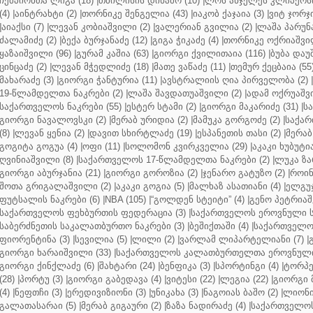
ჩემპიონთა ლიგა (18)
|
თბილისის დინამო (10)
|
ლოს ანჯელეს კლიპერსი
(4)
|
აინტრახტი (2)
|
თორნიკე შენგელია (43)
|
იაკობ ქაჯაია (3)
|
ვიტ ჯორჯი
|
აიაქსი (7)
|
ლევან კობიაშვილი (2)
|
ვალერიან გვილია (2)
|
ლაშა პარუნა
ძალამიძე (2)
|
ბექა ბურჯანაძე (12)
|
გიგა ჭიკაძე (4)
|
თორნიკე ოქრიაშვილ
ყაზაიშვილი (96)
|
გურამ კაშია (63)
|
გიორგი ქვილითაია (116)
|
ბუბა დაუ
ცინცაძე (2)
|
ლევან მჭედლიძე (18)
|
მათე ვაწაძე (11)
|
თემურ ქეცბაია (55
მახარაძე (3)
|
გიორგი ჭანტურია (11)
|
ავსტრალიის ღია პირველობა (2)
|
19-წლამდელთა ნაკრები (2)
|
ლაშა შავდათუაშვილი (2)
|
ადამ ოქრუაშვი
საქართველოს ნაკრები (55)
|
ესტერ სტამი (2)
|
გიორგი მაკარიძე (31)
|
ს
გიორგი ნავალოვსკი (2)
|
მერაბ ურიდია (2)
|
მამუკა გორგოძე (2)
|
საქარ
(8)
|
ლევან ყენია (2)
|
დავით სხირტლაძე (19)
|
ესპანეთის თასი (2)
|
მერაბ
გოგიტა გოგუა (4)
|
ოფი (11)
|
სოლომონ კვირკველია (29)
|
აკაკი ხუბუტია
ღვინიაშვილი (8)
|
საქართველოს 17-წლამდელთა ნაკრები (2)
|
ლუკა ზა
გიორგი აბურჯანია (21)
|
გიორგი გოროზია (2)
|
ჯენარო გატუზო (2)
|
როინ
შოთა გრიგალაშვილი (2)
|
აკაკი გოგია (5)
|
მალხაზ ასათიანი (4)
|
ელგუჯ
ფუტსალის ნაკრები (6)
|
NBA (105)
|
“გოლდენ სტეიტი” (4)
|
გენო პეტრიაშ
საქართველოს ფეხბურთის ფედერაცია (3)
|
საქართველოს ეროვნული ს
საბერძნეთის საკალათბურთო ნაკრები (3)
|
ბეშიქთაში (4)
|
საქართველოს
ფიორენტინა (3)
|
სევილია (5)
|
ლილი (2)
|
ვარლამ ლიპარტელიანი (7)
|
გიორგი ხარაიშვილი (33)
|
საქართველოს კალათბურთელთა ეროვნული 
გიორგი ქინქლაძე (6)
|
შახტარი (24)
|
ბენფიკა (3)
|
სპორტინგი (4)
|
ტორპე
(28)
|
პორტუ (3)
|
გიორგი გაბედავა (4)
|
ვიტესი (22)
|
ლეგია (22)
|
გიორგი 
(4)
|
ნეფთჩი (3)
|
ერედივიზიონი (3)
|
უნიკახა (3)
|
ნაგოიას ბაშო (2)
|
ლიონი 
გალათასარაი (5)
|
მერაბ გიგაური (2)
|
ზაზა ნადირაძე (4)
|
საქართველოს