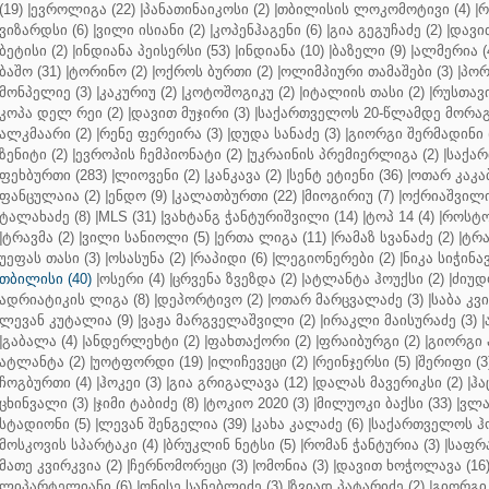
(19)
|
ევროლიგა (22)
|
პანათინაიკოსი (2)
|
თბილისის ლოკომოტივი (4)
|
რ
ვიზარდსი (6)
|
ვილი ისიანი (2)
|
კოპენჰაგენი (6)
|
გია გეგუჩაძე (2)
|
დავით
ბეტისი (2)
|
ინდიანა პეისერსი (53)
|
ინდიანა (10)
|
ბაზელი (9)
|
ალმერია (
ბაშო (31)
|
ტორინო (2)
|
ოქროს ბურთი (2)
|
ოლიმპიური თამაშები (3)
|
პორ
მონპელიე (3)
|
კაკურიუ (2)
|
კოტოშოგიკუ (2)
|
იტალიის თასი (2)
|
რუსთავი
კოპა დელ რეი (2)
|
დავით მუჯირი (3)
|
საქართველოს 20-წლამდე მორაგბ
ალკმაარი (2)
|
რენე ფერეირა (3)
|
დუდა სანაძე (3)
|
გიორგი შერმადინი (
ზენიტი (2)
|
ევროპის ჩემპიონატი (2)
|
უკრაინის პრემიერლიგა (2)
|
საქარ
ფეხბურთი (283)
|
ლიოვენი (2)
|
კანკავა (2)
|
სენტ ეტიენი (36)
|
ოთარ კაკაბ
ფანცულაია (2)
|
ენდო (9)
|
კალათბურთი (22)
|
მიოგირიუ (7)
|
ოქრიაშვილი
ტალახაძე (8)
|
MLS (31)
|
ვახტანგ ჭანტურიშვილი (14)
|
ტოპ 14 (4)
|
როსტო
|
ტრავმა (2)
|
ვილი სანიოლი (5)
|
ერთა ლიგა (11)
|
რამაზ სვანაძე (2)
|
ტრა
უეფას თასი (3)
|
ოსასუნა (2)
|
რაპიდი (6)
|
ლეგიონერები (2)
|
ნიკა სიჭინავ
თბილისი (40)
|
ოსერი (4)
|
ცრვენა ზვეზდა (2)
|
ატლანტა ჰოუქსი (2)
|
ძიუდო
ადრიატიკის ლიგა (8)
|
დეპორტივო (2)
|
ოთარ მარცვალაძე (3)
|
საბა კვ
ლევან კუტალია (9)
|
ვაჟა მარგველაშვილი (2)
|
ირაკლი მაისურაძე (3)
|
|
გაბალა (4)
|
ანდერლეხტი (2)
|
ფახთაქორი (2)
|
ფრაიბურგი (2)
|
გიორგი 
ატლანტა (2)
|
უოტფორდი (19)
|
ილიჩევეცი (2)
|
რეინჯერსი (5)
|
შერიფი (3
ჩოგბურთი (4)
|
ჰოკეი (3)
|
გია გრიგალავა (12)
|
დალას მავერიკსი (2)
|
ჰა
ცხინვალი (3)
|
ჯიმი ტაბიძე (8)
|
ტოკიო 2020 (3)
|
მილუოკი ბაქსი (33)
|
ვლა
სტადიონი (5)
|
ლევან შენგელია (39)
|
კახა კალაძე (6)
|
საქართველოს ჰო
მოსკოვის სპარტაკი (4)
|
ბრუკლინ ნეტსი (5)
|
რომან ჭანტურია (3)
|
საფრა
მათე კვირკვია (2)
|
ჩერნომორეცი (3)
|
ომონია (3)
|
დავით ხოჭოლავა (16
ლიპარტელიანი (6)
|
ონისე სანებლიძე (3)
|
ზვიად პატარიძე (2)
|
გიორგი 