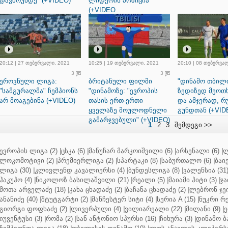
დავბრუნდე" (+VIDEO)
ლიდერის პოზიცია
(+VIDEO
20:12 | 27 თებერვალი, 2021
10:25 | 19 თებერვალი, 2021
20:10 | 08 თებერვა
3
3
ეროვნული ლიგა:
ბრიტანული ფილმი
"დინამო თბილი
"სამგურალმა" ჩემპიონს
"დინამოზე: "ევროპის
ზედიზედ მეოთხ
არ მოაგებინა (+VIDEO)
თასის ერთ-ერთი
და ამჯერად, 
ყველაზე მოულოდნელი
გუნდთან (+VID
გამარჯვებული" (+VIDEO)
1
2
3
შემდეგი >>
ევროპის ლიგა (2)
|
ცსკა (6)
|
მანუჩარ მარკოიშვილი (6)
|
არსენალი (6)
|
ლ
ლოკომოტივი (2)
|
პრემიერლიგა (2)
|
სპარტაკი (8)
|
საბურთალო (6)
|
ბაიე
ლიგა (30)
|
კლივლენდ კავალიერსი (4)
|
ბუნდესლიგა (8)
|
ვალენსია (31
ჰაკუჰო (4)
|
ნიკოლოზ ბასილაშვილი (21)
|
რეალი (5)
|
მაიამი ჰიტი (3)
|
ჯა
შოთა არველაძე (18)
|
კახა ცხადაძე (2)
|
ბაჩანა ცხადაძე (2)
|
ლებრონ ჯეი
ანანიძე (40)
|
შტუტგარტი (2)
|
მანჩესტერ სიტი (4)
|
სერია A (15)
|
ნუკრი რე
გიორგი ფოფხაძე (2)
|
ლივერპული (4)
|
ვილიარეალი (22)
|
მილანი (9)
|
ე
იუვენტუსი (3)
|
რომა (2)
|
სან ანტონიო სპურსი (16)
|
ჩიხურა (3)
|
დინამო ბა