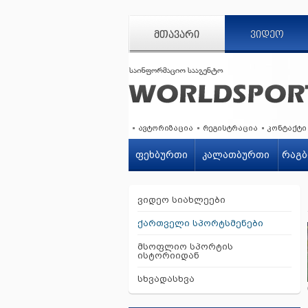
ᲛᲗᲐᲕᲐᲠᲘ
ᲕᲘᲓᲔᲝ
ავტორიზაცია
რეგისტრაცია
კონტაქტი
ფეხბურთი
კალათბურთი
რაგბ
ვიდეო სიახლეები
ქართველი სპორტსმენები
მსოფლიო სპორტის
ისტორიიდან
სხვადასხვა