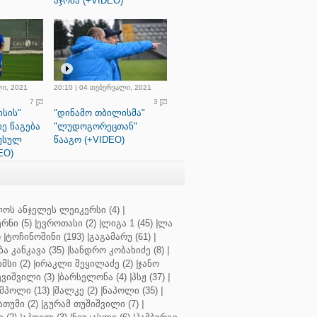
აჯობა (+VIDEO)
ლი, 2021
20:10 | 04 თებერვალი, 2021
7
3
სის"
"დინამო თბილისმა"
ე წაგება
"ლუდოგორეცთან"
რუსულ
წააგო (+VIDEO)
EO)
ოს ანჯელეს ლეიკერსი (4)
|
რნი (5)
|
ევროთასი (2)
|
ლიგა 1 (45)
|
ლა
)
|
ტოჩინოშინი (193)
|
გაგამარუ (61)
|
ბა კანკავა (35)
|
სანდრო კობახიძე (8)
|
მსი (2)
|
ირაკლი შეყილაძე (2)
|
ჯანო
ვიშვილი (3)
|
ბარსელონა (4)
|
პსჟ (37)
|
მპოლი (13)
|
შალკე (2)
|
ნაპოლი (35)
|
თუმი (2)
|
გურამ თუშიშვილი (7)
|