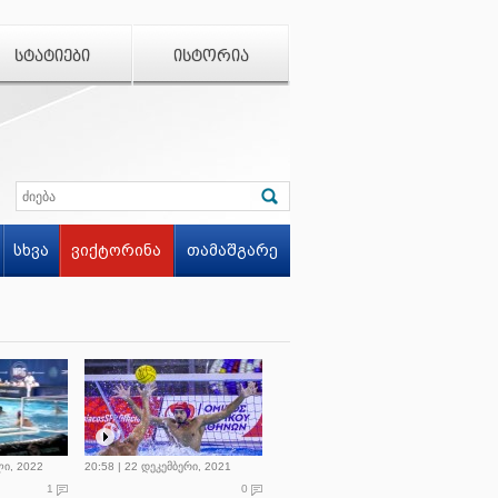
ᲡᲢᲐᲢᲘᲔᲑᲘ
ᲘᲡᲢᲝᲠᲘᲐ
სხვა
ვიქტორინა
თამაშგარე
ლი, 2022
20:58 | 22 დეკემბერი, 2021
1
0