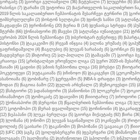
გორგაძე (3)
|
გიორგი გულიაშვილი (36)
|
სეტუბალი (7)
|
ლუცერნი (6)
|
მა
რასინგი (7)
|
ტარაზი (3)
|
ვიტორია (2)
|
საქართველოს საკალთბურთო ნაკ
2019 წლის საკალათბურთო ჩემპიონატის შესარჩევი ტურნირი (3)
|
გორი
ტიმბერვლულვზი (2)
|
ბოსტონ სელტიკსი (3)
|
ფინიქს სანსი (3)
|
ატლანტა 
მაკფადენი (2)
|
ფროზინონე (20)
|
სერია B (14)
|
დუნაისკა სტრედა (9)
|
პუ
შტურმი (66)
|
ქონიასფორი (8)
|
შავესი (3)
|
ატლანტა იუნაიტედი (21)
|
ტრნ
ევროპის 2024 წლის ჩემპიონატი (3)
|
იბეროსტარ ტენერიფე (8)
|
სპარტაკ
პისტონსი (3)
|
ტაკაკეიშო (6)
|
რევაზ ინჯგია (4)
|
ალინა ურუშაძე (4)
|
გიპუზ
გაფრინდაშვილი (4)
|
ზაგლებიე (6)
|
ლევან ხარაბაძე (6)
|
გორნიკი (5)
|
ფ
მაგდებურგი (2)
|
მიტორიუ (2)
|
ალ-ჰილალი (2)
|
ტამავაში (7)
|
გიორგი ბე
კრაიოვა (15)
|
კრისტალბეთ ეროვნული ლიგა (2)
|
ევრო 2020-ის შესარჩე
მაიამი (4)
|
კადისი (6)
|
აზიის ჩემპიონთა ლიგა (16)
|
ბრესტი (2)
|
ჩიოტარი
ჰოკუტოფუჯი (2)
|
იუტაკაიამა (5)
|
იჩინოჯო (6)
|
ტაკაგენჯი (3)
|
კუოკოშუჰო 
ასანოიამა (6)
|
ტობიზარუ (7)
|
ცურუგიშო (5)
|
NBA-ს დრაფტი (3)
|
ტორონტო
შოდაი (5)
|
ნაგოია ბაშო (22)
|
ტულის არსენალი (2)
|
მეზოკოვესდი (15)
|
პ
(2)
|
შახტიორი (2)
|
ადანასფორი (3)
|
პანიონისი (3)
|
ლოკერენი (7)
|
ტოკიო
იჩიამამოტო (3)
|
ტომოკაძე (2)
|
დაიეიშო (4)
|
ჩიიოტარიუ (7)
|
იროდორი (
(2)
|
ქონიასპორი (8)
|
ბურგოსი (3)
|
წყალბურთის ჩემპიონთა ლიგა (3)
|
ლუ
(27)
|
კოტოშოჰო (3)
|
მერაბ დვალიშვილი (15)
|
ტოჩინოინი (4)
|
ტაკარაფუჯ
(12)
|
სეპაჰანი (3)
|
ლუკა ბერულავა (5)
|
გიორგი მიქაუტაძე (92)
|
ზირა (36
(3)
|
ლოზანა (4)
|
ონოშო (2)
|
ლევან საგინაშვილი (2)
|
ოკინეუმი (3)
|
როტო
დოლიძე (5)
|
კაისარი (7)
|
ტაკანოშო (3)
|
შოჰოზანი (2)
|
კაგაიაკი (7)
|
ჩიიო
(2)
|
UFC (30)
|
აგმკ (2)
|
ვოლფსბერგერი (6)
|
ფეჰერვარი (24)
|
შიმანოუმი (
სილაგაძე (7)
|
ვალმიერა (2)
|
ტერენოფუჯი (2)
|
აპოლონი (7)
|
ინჰულეცი (