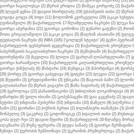
საქართველოს ნაკრები (55)
|
ესტერ სტამი (2)
|
გიორგი მაკარიძე (31)
|
ს
გიორგი ნავალოვსკი (2)
|
მერაბ ურიდია (2)
|
მამუკა გორგოძე (2)
|
საქარ
(8)
|
ლევან ყენია (2)
|
დავით სხირტლაძე (19)
|
ესპანეთის თასი (2)
|
მერაბ
გოგიტა გოგუა (4)
|
ოფი (11)
|
სოლომონ კვირკველია (29)
|
აკაკი ხუბუტია
ღვინიაშვილი (8)
|
საქართველოს 17-წლამდელთა ნაკრები (2)
|
ლუკა ზა
გიორგი აბურჯანია (21)
|
გიორგი გოროზია (2)
|
ჯენარო გატუზო (2)
|
როინ
შოთა გრიგალაშვილი (2)
|
აკაკი გოგია (5)
|
მალხაზ ასათიანი (4)
|
ელგუჯ
ფუტსალის ნაკრები (6)
|
NBA (105)
|
“გოლდენ სტეიტი” (4)
|
გენო პეტრიაშ
საქართველოს ფეხბურთის ფედერაცია (3)
|
საქართველოს ეროვნული ს
საბერძნეთის საკალათბურთო ნაკრები (3)
|
ბეშიქთაში (4)
|
საქართველოს
ფიორენტინა (3)
|
სევილია (5)
|
ლილი (2)
|
ვარლამ ლიპარტელიანი (7)
|
გიორგი ხარაიშვილი (33)
|
საქართველოს კალათბურთელთა ეროვნული 
გიორგი ქინქლაძე (6)
|
შახტარი (24)
|
ბენფიკა (3)
|
სპორტინგი (4)
|
ტორპე
(28)
|
პორტუ (3)
|
გიორგი გაბედავა (4)
|
ვიტესი (22)
|
ლეგია (22)
|
გიორგი 
(4)
|
ნეფთჩი (3)
|
ერედივიზიონი (3)
|
უნიკახა (3)
|
ნაგოიას ბაშო (2)
|
ლიონი 
გალათასარაი (5)
|
მერაბ გიგაური (2)
|
ზაზა ნადირაძე (4)
|
საქართველოს
(19)
|
ევროლიგა (22)
|
პანათინაიკოსი (2)
|
თბილისის ლოკომოტივი (4)
|
რ
ვიზარდსი (6)
|
ვილი ისიანი (2)
|
კოპენჰაგენი (6)
|
გია გეგუჩაძე (2)
|
დავით
ბეტისი (2)
|
ინდიანა პეისერსი (53)
|
ინდიანა (10)
|
ბაზელი (9)
|
ალმერია (
ბაშო (31)
|
ტორინო (2)
|
ოქროს ბურთი (2)
|
ოლიმპიური თამაშები (3)
|
პორ
მონპელიე (3)
|
კაკურიუ (2)
|
კოტოშოგიკუ (2)
|
იტალიის თასი (2)
|
რუსთავი
კოპა დელ რეი (2)
|
დავით მუჯირი (3)
|
საქართველოს 20-წლამდე მორაგბ
ალკმაარი (2)
|
რენე ფერეირა (3)
|
დუდა სანაძე (3)
|
გიორგი შერმადინი (
ზენიტი (2)
|
ევროპის ჩემპიონატი (2)
|
უკრაინის პრემიერლიგა (2)
|
საქარ