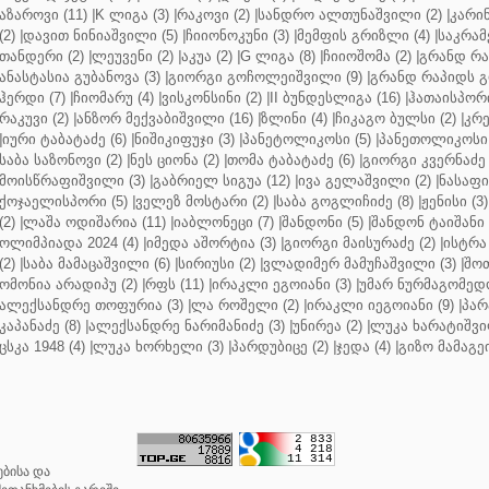
აზაროვი (11)
|
K ლიგა (3)
|
რაკოვი (2)
|
სანდრო ალთუნაშვილი (2)
|
კარინ
(2)
|
დავით ნინიაშვილი (5)
|
ჩიიონოკუნი (3)
|
მემფის გრიზლი (4)
|
საკრამ
თანდერი (2)
|
ლეუვენი (2)
|
აკუა (2)
|
G ლიგა (8)
|
ჩიიოშომა (2)
|
გრანდ რა
ანასტასია გუბანოვა (3)
|
გიორგი გოჩოლეიშვილი (9)
|
გრანდ რაპიდს გ
ჰერდი (7)
|
ჩიომარუ (4)
|
ვისკონსინი (2)
|
II ბუნდესლიგა (16)
|
ჰათაისპორი
რაკუვი (2)
|
ანზორ მექვაბიშვილი (16)
|
ზლინი (4)
|
ჩიკაგო ბულსი (2)
|
კრე
|
იური ტაბატაძე (6)
|
ნიშიკიფუჯი (3)
|
პანეტოლიკოსი (5)
|
პანეთოლიკოსი 
საბა საზონოვი (2)
|
ნეს ციონა (2)
|
თომა ტაბატაძე (6)
|
გიორგი კვერნაძე 
მოისწრაფიშვილი (3)
|
გაბრიელ სიგუა (12)
|
ივა გელაშვილი (2)
|
ნასაფი 
ქოჯაელისპორი (5)
|
ველეზ მოსტარი (2)
|
საბა გოგლიჩიძე (8)
|
ჟენისი (3)
(2)
|
ლაშა ოდიშარია (11)
|
იაბლონეცი (7)
|
შანდონი (5)
|
შანდონ ტაიშანი 
ოლიმპიადა 2024 (4)
|
იმედა აშორტია (3)
|
გიორგი მაისურაძე (2)
|
ისტრა 
(2)
|
საბა მამაცაშვილი (6)
|
სირიუსი (2)
|
ვლადიმერ მამუჩაშვილი (3)
|
შოთ
ომონია არადიპუ (2)
|
რფს (11)
|
ირაკლი ეგოიანი (3)
|
უმარ ნურმაგომედო
ალექსანდრე თოფურია (3)
|
ლა როშელი (2)
|
ირაკლი იეგოიანი (9)
|
პარ
კაპანაძე (8)
|
ალექსანდრე ნარიმანიძე (3)
|
უნირეა (2)
|
ლუკა ხარატიშვი
ცსკა 1948 (4)
|
ლუკა ხორხელი (3)
|
პარდუბიცე (2)
|
ჯედა (4)
|
გიზო მამაგე
ბისა და