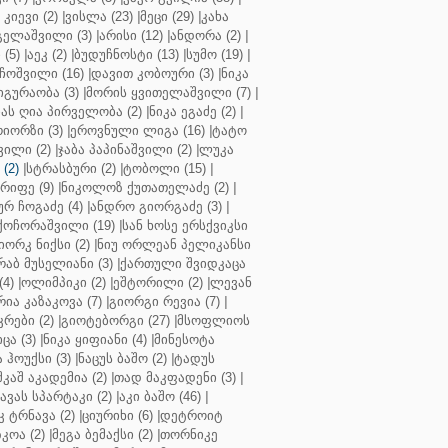
კიევი (2)
|
ვისლა (23)
|
მეცი (29)
|
კახა
გელაშვილი (3)
|
არისი (12)
|
ანდორა (2)
|
 (5)
|
აეკ (2)
|
ბუდუჩნოსტი (13)
|
სუმო (19)
|
ოშვილი (16)
|
დავით კობოური (3)
|
ნიკა
გურაობა (3)
|
მორის ყვითელაშვილი (7)
|
ას ღია პირველობა (2)
|
ნიკა ეგაძე (2)
|
იორზი (3)
|
ეროვნული ლიგა (16)
|
ტატო
ვილი (2)
|
ჯაბა პაპინაშვილი (2)
|
ლუკა
(2)
|
სტრასბური (2)
|
ტობოლი (15)
|
რიფე (9)
|
ნიკოლოზ ქუთათელაძე (2)
|
ურ ჩოგაძე (4)
|
ანდრო გიორგაძე (3)
|
ქოჩორაშვილი (19)
|
სან ხოსე ერსქვიკსი
იორკ ნიქსი (2)
|
ნიუ ორლეან პელიკანსი
რაბ მუსელიანი (3)
|
ქართული შვიდკაცა
4)
|
ოლიმპიკი (2)
|
ეშტორილი (2)
|
ლევან
რია კაზაკოვა (7)
|
გიორგი რევია (7)
|
რები (2)
|
გიოტებორგი (27)
|
მსოფლიოს
ცა (3)
|
ნიკა ყიფიანი (4)
|
მინესოტა
ჰოუქსი (3)
|
ნაცუს ბაშო (2)
|
ტადუს
შკაშ აკადემია (2)
|
თად მაკფადენი (3)
|
ავას სპარტაკი (2)
|
აკი ბაშო (46)
|
 ტრნავა (2)
|
ციურიხი (6)
|
დეტროიტ
კოა (2)
|
მეგა ბემაქსი (2)
|
თორნიკე