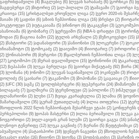
გაფრინდაშვილი (4)
|
ზაგლებიე (6)
|
ლევან ხარაბაძე (6)
|
გორნიკი (5)
|
ფ
მაგდებურგი (2)
|
მიტორიუ (2)
|
ალ-ჰილალი (2)
|
ტამავაში (7)
|
გიორგი ბე
კრაიოვა (15)
|
კრისტალბეთ ეროვნული ლიგა (2)
|
ევრო 2020-ის შესარჩე
მაიამი (4)
|
კადისი (6)
|
აზიის ჩემპიონთა ლიგა (16)
|
ბრესტი (2)
|
ჩიოტარი
ჰოკუტოფუჯი (2)
|
იუტაკაიამა (5)
|
იჩინოჯო (6)
|
ტაკაგენჯი (3)
|
კუოკოშუჰო 
ასანოიამა (6)
|
ტობიზარუ (7)
|
ცურუგიშო (5)
|
NBA-ს დრაფტი (3)
|
ტორონტო
შოდაი (5)
|
ნაგოია ბაშო (22)
|
ტულის არსენალი (2)
|
მეზოკოვესდი (15)
|
პ
(2)
|
შახტიორი (2)
|
ადანასფორი (3)
|
პანიონისი (3)
|
ლოკერენი (7)
|
ტოკიო
იჩიამამოტო (3)
|
ტომოკაძე (2)
|
დაიეიშო (4)
|
ჩიიოტარიუ (7)
|
იროდორი (
(2)
|
ქონიასპორი (8)
|
ბურგოსი (3)
|
წყალბურთის ჩემპიონთა ლიგა (3)
|
ლუ
(27)
|
კოტოშოჰო (3)
|
მერაბ დვალიშვილი (15)
|
ტოჩინოინი (4)
|
ტაკარაფუჯ
(12)
|
სეპაჰანი (3)
|
ლუკა ბერულავა (5)
|
გიორგი მიქაუტაძე (92)
|
ზირა (36
(3)
|
ლოზანა (4)
|
ონოშო (2)
|
ლევან საგინაშვილი (2)
|
ოკინეუმი (3)
|
როტო
დოლიძე (5)
|
კაისარი (7)
|
ტაკანოშო (3)
|
შოჰოზანი (2)
|
კაგაიაკი (7)
|
ჩიიო
(2)
|
UFC (30)
|
აგმკ (2)
|
ვოლფსბერგერი (6)
|
ფეჰერვარი (24)
|
შიმანოუმი (
სილაგაძე (7)
|
ვალმიერა (2)
|
ტერენოფუჯი (2)
|
აპოლონი (7)
|
ინჰულეცი (
ფლამარიონი (2)
|
ლეხი (17)
|
ხვიცა კვარაცხელია (2)
|
ლამია (9)
|
ჯოვინო 
მამარდაშვილი (35)
|
გურამ ქუთათელაძე (4)
|
ილია თოფურია (12)
|
ტერუ
მსოფლიოს 2022 წლის ჩემპიონატის შესარჩევი ეტაპი (2)
|
კონფერენს ლ
პერსეპოლისი (9)
|
დოჰას მასტერსი (2)
|
ილია ბერიაშვილი (3)
|
ლუკა გა
ნოვგოროდი (2)
|
თელ-ავივის გრან სლემი (2)
|
გიორგი გაგუა (16)
|
ანას
ლენოვო ტენერიფე (12)
|
ლუკა გაგნიძე (7)
|
სერანი (5)
|
ნეფტეხიმიკი (2)
აბუაშვილი (4)
|
ჰატაისპორი (18)
|
დენვერ ნაგეთსი (2)
|
მსოფლიოს ჩემპი
ნიუკასლ ჯეტსი (16)
|
ჩიიონო (3)
|
დოქსა (3)
|
პოდბესკიძიე (3)
|
პარიზის ო