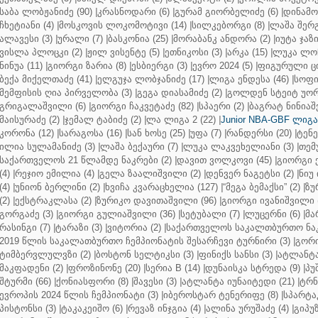
საბა ლობჟანიძე (90)
|
კრასნოდარი (6)
|
გურამ გიორბელიძე (6)
|
დინამო 
ჩხეტიანი (4)
|
მოსკოვის ლოკომოტივი (14)
|
სილკებორგი (8)
|
ლაშა შერ
ალავესი (3)
|
ურალი (7)
|
ბასკონია (25)
|
მორაბანკ ანდორა (2)
|
იუტა ჯაზი
ვისლა პლოცკი (2)
|
ჟილ ვისენტე (5)
|
ეთნიკოსი (3)
|
არკა (15)
|
ლუკა ლოჩ
ნინუა (11)
|
გიორგი ზარია (8)
|
ესბიერგი (3)
|
ევრო 2024 (5)
|
ფიგურული ცი
ბექა მიქელთაძე (41)
|
ელგუჯა ლობჯანიძე (17)
|
ლიგა ენდესა (46)
|
სოფი
მემფისის ღია პირველობა (3)
|
გეგა დიასამიძე (2)
|
გოლდენ სტეიტ უორ
გრიგალაშვილი (6)
|
გიორგი ჩაკვეტაძე (82)
|
სპაერი (2)
|
ბაგრატ ნინიაშ
მაისურაძე (2)
|
ჯემალ ტაბიძე (2)
|
ლა ლიგა 2 (22)
|
Junior NBA-GBF ლიგა 
კორონა (12)
|
სარაგოსა (16)
|
სან ხოსე (25)
|
უფა (7)
|
რანდერსი (20)
|
ტენე
ილია სულამანიძე (3)
|
ლაშა ბექაური (7)
|
ლუკა ლაკვეხელიანი (3)
|
თემ
საქართველოს 21 წლამდე ნაკრები (2)
|
დავით ვოლკოვი (45)
|
გიორგი 
(4)
|
რეჯიო ემილია (4)
|
გელა ზაალიშვილი (2)
|
დენვერ ნაგეტსი (2)
|
ნიუ 
(4)
|
უნიონ ბერლინი (2)
|
ხვიჩა კვარაცხელია (127)
|
“მეგა ბემაქსი” (2)
|
ზუ
(2)
|
ექსტრაკლასა (2)
|
ზურიკო დავითაშვილი (96)
|
გიორგი ივანიშვილი (
გორგაძე (3)
|
გიორგი გულიაშვილი (36)
|
სეტუბალი (7)
|
ლუცერნი (6)
|
მა
რასინგი (7)
|
ტარაზი (3)
|
ვიტორია (2)
|
საქართველოს საკალთბურთო ნაკ
2019 წლის საკალათბურთო ჩემპიონატის შესარჩევი ტურნირი (3)
|
გორი
ტიმბერვლულვზი (2)
|
ბოსტონ სელტიკსი (3)
|
ფინიქს სანსი (3)
|
ატლანტა 
მაკფადენი (2)
|
ფროზინონე (20)
|
სერია B (14)
|
დუნაისკა სტრედა (9)
|
პუ
შტურმი (66)
|
ქონიასფორი (8)
|
შავესი (3)
|
ატლანტა იუნაიტედი (21)
|
ტრნ
ევროპის 2024 წლის ჩემპიონატი (3)
|
იბეროსტარ ტენერიფე (8)
|
სპარტაკ
პისტონსი (3)
|
ტაკაკეიშო (6)
|
რევაზ ინჯგია (4)
|
ალინა ურუშაძე (4)
|
გიპუზ