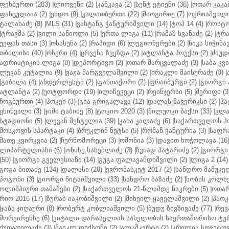
ფეხბურთი (283)
|
ლიოვენი (2)
|
კანკავა (2)
|
სენტ ეტიენი (36)
|
ოთარ კაკაბ
ფანცულაია (2)
|
ენდო (9)
|
კალათბურთი (22)
|
მიოგირიუ (7)
|
ოქრიაშვილი
ტალახაძე (8)
|
MLS (31)
|
ვახტანგ ჭანტურიშვილი (14)
|
ტოპ 14 (4)
|
როსტო
|
ტრავმა (2)
|
ვილი სანიოლი (5)
|
ერთა ლიგა (11)
|
რამაზ სვანაძე (2)
|
ტრა
უეფას თასი (3)
|
ოსასუნა (2)
|
რაპიდი (6)
|
ლეგიონერები (2)
|
ნიკა სიჭინავ
თბილისი (40)
|
ოსერი (4)
|
ცრვენა ზვეზდა (2)
|
ატლანტა ჰოუქსი (2)
|
ძიუდო
ადრიატიკის ლიგა (8)
|
დეპორტივო (2)
|
ოთარ მარცვალაძე (3)
|
საბა კვ
ლევან კუტალია (9)
|
ვაჟა მარგველაშვილი (2)
|
ირაკლი მაისურაძე (3)
|
|
გაბალა (4)
|
ანდერლეხტი (2)
|
ფახთაქორი (2)
|
ფრაიბურგი (2)
|
გიორგი 
ატლანტა (2)
|
უოტფორდი (19)
|
ილიჩევეცი (2)
|
რეინჯერსი (5)
|
შერიფი (3
ჩოგბურთი (4)
|
ჰოკეი (3)
|
გია გრიგალავა (12)
|
დალას მავერიკსი (2)
|
ჰა
ცხინვალი (3)
|
ჯიმი ტაბიძე (8)
|
ტოკიო 2020 (3)
|
მილუოკი ბაქსი (33)
|
ვლა
სტადიონი (5)
|
ლევან შენგელია (39)
|
კახა კალაძე (6)
|
საქართველოს ჰო
მოსკოვის სპარტაკი (4)
|
ბრუკლინ ნეტსი (5)
|
რომან ჭანტურია (3)
|
საფრა
მათე კვირკვია (2)
|
ჩერნომორეცი (3)
|
ომონია (3)
|
დავით ხოჭოლავა (16
ლიპარტელიანი (6)
|
ონისე სანებლიძე (3)
|
ზვიად პატარიძე (2)
|
გიორგი 
(50)
|
გიორგი გველესიანი (14)
|
გუგა ფალავანდიშვილი (2)
|
ლიგა 2 (14)
გოგა ბითაძე (134)
|
დალასი (28)
|
ევრობასკეტ 2017 (2)
|
სანდრო მამუკელ
პოგონი (3)
|
გიორგი წიტაიშვილი (33)
|
სანდრო ბაზაძე (2)
|
ხობის კოლხე
ოლიმპიური თამაშები (2)
|
საქართველოს 21-წლამდე ნაკრები (5)
|
ოთარ
რიო 2016 (17)
|
ზურაბ იაკობიშვილი (2)
|
მიხეილ ყაველაშვილი (2)
|
პაოკი
|
ჯაბა ჯიღაური (8)
|
რობერტ კობლიაშვილი (5)
|
ბუდუ ზივზივაძე (77)
|
რევ
მორეირენსე (6)
|
ვიტალი დარასელიას სახელობის საერთაშორისო ტურ
ქუთათელაძე (3)
|
მაიკლ დიქსონი (2)
|
ალაშკერტი (2)
|
კრილია სოვეტოვი