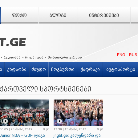
ᲤᲝᲢᲝ
ᲑᲚᲝᲒᲘ
ᲘᲜᲢᲔᲠᲕᲘᲣᲔᲑᲘ
ENG
RUS
რეკლამა
რედაქცია
მობილური ვერსია
ი
ჭიდაობა
ძიუდო
ჩოგბურთი
ჭადრაკი
ავტოსპორტი
ქართველი სპორტსმენები
00:05 | 23 მაისი, 2019
0
17:39 | 15 მაისი, 2017
0
Junior NBA – GBF ლიგა
jr.gbf.ge: კალენდარი და