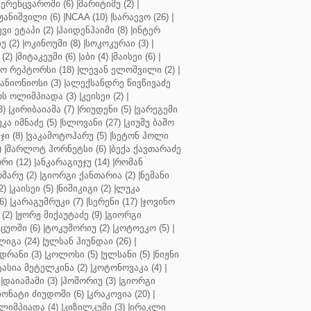
ერენცვაროში (6)
|
მარიტიმუ (2)
|
ჟანიშვილი (6)
|
NCAA (10)
|
სარაევო (26)
|
ვი ეტაპი (2)
|
ჰაიდენჰაიმი (8)
|
ინტერ
უ (2)
|
ოკინოუმი (8)
|
სოკოკურაი (3)
|
(2)
|
მიტაკეუმი (6)
|
აბი (4)
|
მაისეი (6)
|
 რეპტორსი (18)
|
ლევან ელოშვილი (2)
|
ანიონიოსი (3)
|
ალექსანდრე წივწივაძე
ს ოლიმპიადა (3)
|
კეისეი (2)
|
3)
|
კირიბაიამა (7)
|
რიუდენი (5)
|
ვარეგემი
კა იმნაძე (5)
|
სლოვანი (27)
|
კიუშუ ბაშო
ი (8)
|
ვაკამოტოჰარუ (5)
|
სეტონ ჰოლი
)
|
შარლოტ ჰორნეტსი (6)
|
ბექა ქავთარაძე
რი (12)
|
ანკარაგიუჯუ (14)
|
რომან
მარუ (2)
|
გიორგი ქანთარია (2)
|
ნემანი
2)
|
კაისეი (5)
|
ნიშიკიგი (2)
|
ლუკა
6)
|
კარაგუმრუკი (7)
|
სერენი (17)
|
ჯოვინო
(2)
|
ჟორჟ მიქაუტაძე (9)
|
გიორგი
ცუოში (6)
|
ტოკუშორიუ (2)
|
კოტოეკო (5)
|
იგა (24)
|
ულსან ჰიუნდაი (26)
|
დრანი (3)
|
კოლოსი (5)
|
ულსანი (5)
|
ნიჟნი
ტასია მეტელკინა (2)
|
კოტონოვაკა (4)
|
|
დაიამამი (3)
|
ჰოშორიუ (3)
|
გიორგი
ონატი ძიუდოში (6)
|
კრაკოვია (20)
|
ლიმპიადა (4)
|
კიზილკუმი (3)
|
ირაკლი