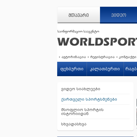
ᲛᲗᲐᲕᲐᲠᲘ
ᲕᲘᲓᲔᲝ
ავტორიზაცია
რეგისტრაცია
კონტაქტი
ფეხბურთი
კალათბურთი
რაგბ
ვიდეო სიახლეები
ქართველი სპორტსმენები
მსოფლიო სპორტის
ისტორიიდან
სხვადასხვა