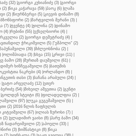
აძე (32)
|
გიორგი კუხიანიძე (3)
|
გიორგი
 (2)
|
ნიკა კაჭარავა (59)
|
პაოკ (6)
|
ლაშა
ვი (2)
|
ნიურნბერგი (5)
|
კიევის დინამო (8)
ბზონსფორი (2)
|
მარტვილის მერანი (3)
|
ა (7)
|
ტვენტე (4)
|
ჟილინა (2)
|
დინამო
 (4)
|
რუბინი (55)
|
ექსელსიორი (4)
|
ირკველია (2)
|
გიორგი დემეტრაძე (4)
|
ავთანდილ ჭრიკიშვილი (5)
|
"ემპოლი" (2)
პაპუნაშვილი (39)
|
მძლეოსნობა (2)
|
)
|
ოლიმპიადა (3)
|
სხვა (15)
|
კრივი (11)
|
ცუ ბაშო (28)
|
მურთაზ დაუშვილი (61)
|
დიმერ ხინჩეგაშვილი (5)
|
ბათუმის
კეისტთა ნაკრები (4)
|
ორლანდო (8)
|
ნგეთის თასი (3)
|
ბაჩანა არაბული (24)
|
)
|
ვატო არველაძე (12)
|
ეთერ
ბერიძე (54)
|
მიხეილ აშვეთია (2)
|
გენტი
|
გოლდენ სტეიტი (6)
|
ფილადელფია (2)
|
აშვილი (97)
|
ლუკა გუგეშაშვილი (5)
|
თი (2)
|
2016 წლის ზაფხულის
 კიტეიშვილი (67)
|
ილიას ზუროსი (7)
|
 (2)
|
ვლადიმირ ვაისი (8)
|
ჰარუ ბაშო (34)
აზ ნადარეიშვილი (2)
|
აპოელი (33)
|
ნირი (3)
|
ხიმნასტიკი (8)
|
ნიკა
 (7)
|
ვორსკლა (3)
|
ვაკო გვილია (38)
|