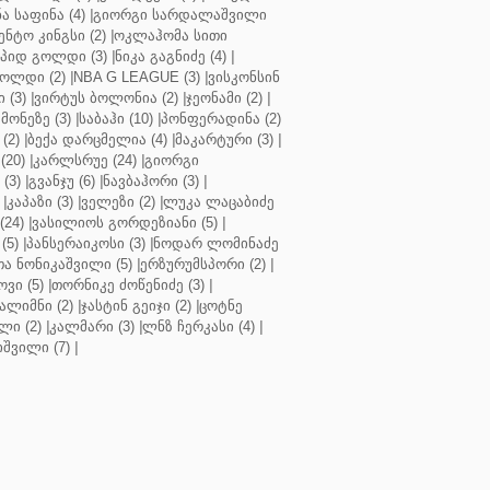
ა საფინა (4)
|
გიორგი სარდალაშვილი
ენტო კინგსი (2)
|
ოკლაჰომა სითი
პიდ გოლდი (3)
|
ნიკა გაგნიძე (4)
|
ოლდი (2)
|
NBA G LEAGUE (3)
|
ვისკონსინ
 (3)
|
ვირტუს ბოლონია (2)
|
ჯეონამი (2)
|
მონეზე (3)
|
საბაჰი (10)
|
პონფერადინა (2)
(2)
|
ბექა დარცმელია (4)
|
მაკარტური (3)
|
(20)
|
კარლსრუე (24)
|
გიორგი
(3)
|
გვანჯუ (6)
|
ნავბაჰორი (3)
|
|
კაპაზი (3)
|
ველეზი (2)
|
ლუკა ლაცაბიძე
(24)
|
ვასილიოს გორდეზიანი (5)
|
(5)
|
პანსერაიკოსი (3)
|
ნოდარ ლომინაძე
ა ნონიკაშვილი (5)
|
ერზურუმსპორი (2)
|
ვი (5)
|
თორნიკე ძოწენიძე (3)
|
ალიმნი (2)
|
ჯასტინ გეიჯი (2)
|
ცოტნე
ლი (2)
|
კალმარი (3)
|
ლნზ ჩერკასი (4)
|
იშვილი (7)
|