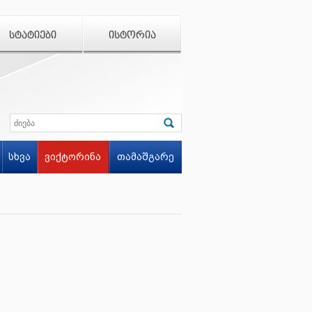
ᲡᲢᲐᲢᲘᲔᲑᲘ
ᲘᲡᲢᲝᲠᲘᲐ
სხვა
ვიქტორინა
თამაშგარე