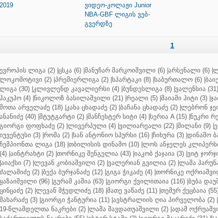
2019
ვიდეო-კოლაჟი Junior
NBA-GBF ლიგის ვებ-
გვერდზე
1
ევროპის ლიგა (2)
|
ცსკა (6)
|
მანუჩარ მარკოიშვილი (6)
|
არსენალი (6)
|
ლ
ლოკომოტივი (2)
|
პრემიერლიგა (2)
|
სპარტაკი (8)
|
საბურთალო (6)
|
ბაიე
ლიგა (30)
|
კლივლენდ კავალიერსი (4)
|
ბუნდესლიგა (8)
|
ვალენსია (31
ჰაკუჰო (4)
|
ნიკოლოზ ბასილაშვილი (21)
|
რეალი (5)
|
მაიამი ჰიტი (3)
|
ჯა
შოთა არველაძე (18)
|
კახა ცხადაძე (2)
|
ბაჩანა ცხადაძე (2)
|
ლებრონ ჯეი
ანანიძე (40)
|
შტუტგარტი (2)
|
მანჩესტერ სიტი (4)
|
სერია A (15)
|
ნუკრი რე
გიორგი ფოფხაძე (2)
|
ლივერპული (4)
|
ვილიარეალი (22)
|
მილანი (9)
|
ე
იუვენტუსი (3)
|
რომა (2)
|
სან ანტონიო სპურსი (16)
|
ჩიხურა (3)
|
დინამო ბა
ჩემპიონთა ლიგა (18)
|
თბილისის დინამო (10)
|
ლოს ანჯელეს კლიპერსი
(4)
|
აინტრახტი (2)
|
თორნიკე შენგელია (43)
|
იაკობ ქაჯაია (3)
|
ვიტ ჯორჯი
|
აიაქსი (7)
|
ლევან კობიაშვილი (2)
|
ვალერიან გვილია (2)
|
ლაშა პარუნა
ძალამიძე (2)
|
ბექა ბურჯანაძე (12)
|
გიგა ჭიკაძე (4)
|
თორნიკე ოქრიაშვილ
ყაზაიშვილი (96)
|
გურამ კაშია (63)
|
გიორგი ქვილითაია (116)
|
ბუბა დაუ
ცინცაძე (2)
|
ლევან მჭედლიძე (18)
|
მათე ვაწაძე (11)
|
თემურ ქეცბაია (55
მახარაძე (3)
|
გიორგი ჭანტურია (11)
|
ავსტრალიის ღია პირველობა (2)
|
19-წლამდელთა ნაკრები (2)
|
ლაშა შავდათუაშვილი (2)
|
ადამ ოქრუაშვი