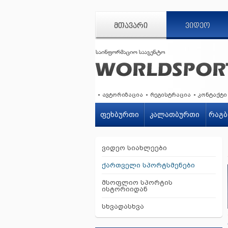
ᲛᲗᲐᲕᲐᲠᲘ
ᲕᲘᲓᲔᲝ
ავტორიზაცია
რეგისტრაცია
კონტაქტი
ფეხბურთი
კალათბურთი
რაგბ
ვიდეო სიახლეები
ქართველი სპორტსმენები
მსოფლიო სპორტის
ისტორიიდან
სხვადასხვა