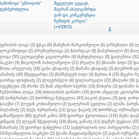
საზონოვი "ემპოლის"
მცველები გვყავს,
ფეხბურთელია
მაგრამ ახალგაზრდა
ვარ და კონკურენცია
ჩემთვის კარგია"
(+VIDEO)
1
ევროპის ლიგა (2)
|
ცსკა (6)
|
მანუჩარ მარკოიშვილი (6)
|
არსენალი (6)
|
ლ
ლოკომოტივი (2)
|
პრემიერლიგა (2)
|
სპარტაკი (8)
|
საბურთალო (6)
|
ბაიე
ლიგა (30)
|
კლივლენდ კავალიერსი (4)
|
ბუნდესლიგა (8)
|
ვალენსია (31
ჰაკუჰო (4)
|
ნიკოლოზ ბასილაშვილი (21)
|
რეალი (5)
|
მაიამი ჰიტი (3)
|
ჯა
შოთა არველაძე (18)
|
კახა ცხადაძე (2)
|
ბაჩანა ცხადაძე (2)
|
ლებრონ ჯეი
ანანიძე (40)
|
შტუტგარტი (2)
|
მანჩესტერ სიტი (4)
|
სერია A (15)
|
ნუკრი რე
გიორგი ფოფხაძე (2)
|
ლივერპული (4)
|
ვილიარეალი (22)
|
მილანი (9)
|
ე
იუვენტუსი (3)
|
რომა (2)
|
სან ანტონიო სპურსი (16)
|
ჩიხურა (3)
|
დინამო ბა
ჩემპიონთა ლიგა (18)
|
თბილისის დინამო (10)
|
ლოს ანჯელეს კლიპერსი
(4)
|
აინტრახტი (2)
|
თორნიკე შენგელია (43)
|
იაკობ ქაჯაია (3)
|
ვიტ ჯორჯი
|
აიაქსი (7)
|
ლევან კობიაშვილი (2)
|
ვალერიან გვილია (2)
|
ლაშა პარუნა
ძალამიძე (2)
|
ბექა ბურჯანაძე (12)
|
გიგა ჭიკაძე (4)
|
თორნიკე ოქრიაშვილ
ყაზაიშვილი (96)
|
გურამ კაშია (63)
|
გიორგი ქვილითაია (116)
|
ბუბა დაუ
ცინცაძე (2)
|
ლევან მჭედლიძე (18)
|
მათე ვაწაძე (11)
|
თემურ ქეცბაია (55
მახარაძე (3)
|
გიორგი ჭანტურია (11)
|
ავსტრალიის ღია პირველობა (2)
|
19-წლამდელთა ნაკრები (2)
|
ლაშა შავდათუაშვილი (2)
|
ადამ ოქრუაშვი