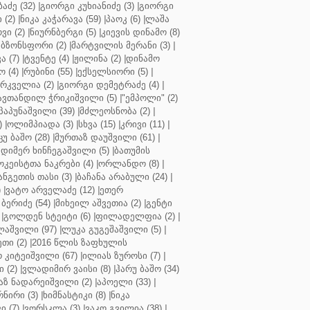
აძე (32)
|
გიორგი კუხიანიძე (3)
|
გიორგი
 (2)
|
ნიკა კაჭარავა (59)
|
პაოკ (6)
|
ლაშა
ვი (2)
|
ნიურნბერგი (5)
|
კიევის დინამო (8)
ბზონსფორი (2)
|
მარტვილის მერანი (3)
|
ა (7)
|
ტვენტე (4)
|
ჟილინა (2)
|
დინამო
 (4)
|
რუბინი (55)
|
ექსელსიორი (5)
|
ირკველია (2)
|
გიორგი დემეტრაძე (4)
|
ავთანდილ ჭრიკიშვილი (5)
|
"ემპოლი" (2)
პაპუნაშვილი (39)
|
მძლეოსნობა (2)
|
)
|
ოლიმპიადა (3)
|
სხვა (15)
|
კრივი (11)
|
ცუ ბაშო (28)
|
მურთაზ დაუშვილი (61)
|
დიმერ ხინჩეგაშვილი (5)
|
ბათუმის
კეისტთა ნაკრები (4)
|
ორლანდო (8)
|
ნგეთის თასი (3)
|
ბაჩანა არაბული (24)
|
)
|
ვატო არველაძე (12)
|
ეთერ
ბერიძე (54)
|
მიხეილ აშვეთია (2)
|
გენტი
|
გოლდენ სტეიტი (6)
|
ფილადელფია (2)
|
აშვილი (97)
|
ლუკა გუგეშაშვილი (5)
|
თი (2)
|
2016 წლის ზაფხულის
 კიტეიშვილი (67)
|
ილიას ზუროსი (7)
|
 (2)
|
ვლადიმირ ვაისი (8)
|
ჰარუ ბაშო (34)
აზ ნადარეიშვილი (2)
|
აპოელი (33)
|
ნირი (3)
|
ხიმნასტიკი (8)
|
ნიკა
 (7)
|
ვორსკლა (3)
|
ვაკო გვილია (38)
|