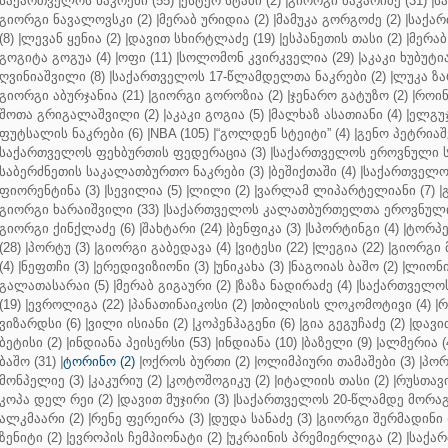
საქართველოს ნაკრები (55)
|
ესტერ სტამი (2)
|
გიორგი მაკარიძე (31)
|
ს
გიორგი ნავალოვსკი (2)
|
მერაბ ურიდია (2)
|
მამუკა გორგოძე (2)
|
საქარ
(8)
|
ლევან ყენია (2)
|
დავით სხირტლაძე (19)
|
ესპანეთის თასი (2)
|
მერაბ
გოგიტა გოგუა (4)
|
ოფი (11)
|
სოლომონ კვირკველია (29)
|
აკაკი ხუბუტია
ღვინიაშვილი (8)
|
საქართველოს 17-წლამდელთა ნაკრები (2)
|
ლუკა ზა
გიორგი აბურჯანია (21)
|
გიორგი გოროზია (2)
|
ჯენარო გატუზო (2)
|
როინ
შოთა გრიგალაშვილი (2)
|
აკაკი გოგია (5)
|
მალხაზ ასათიანი (4)
|
ელგუჯ
ფუტსალის ნაკრები (6)
|
NBA (105)
|
“გოლდენ სტეიტი” (4)
|
გენო პეტრიაშ
საქართველოს ფეხბურთის ფედერაცია (3)
|
საქართველოს ეროვნული ს
საბერძნეთის საკალათბურთო ნაკრები (3)
|
ბეშიქთაში (4)
|
საქართველოს
ფიორენტინა (3)
|
სევილია (5)
|
ლილი (2)
|
ვარლამ ლიპარტელიანი (7)
|
გიორგი ხარაიშვილი (33)
|
საქართველოს კალათბურთელთა ეროვნული 
გიორგი ქინქლაძე (6)
|
შახტარი (24)
|
ბენფიკა (3)
|
სპორტინგი (4)
|
ტორპე
(28)
|
პორტუ (3)
|
გიორგი გაბედავა (4)
|
ვიტესი (22)
|
ლეგია (22)
|
გიორგი 
(4)
|
ნეფთჩი (3)
|
ერედივიზიონი (3)
|
უნიკახა (3)
|
ნაგოიას ბაშო (2)
|
ლიონი 
გალათასარაი (5)
|
მერაბ გიგაური (2)
|
ზაზა ნადირაძე (4)
|
საქართველოს
(19)
|
ევროლიგა (22)
|
პანათინაიკოსი (2)
|
თბილისის ლოკომოტივი (4)
|
რ
ვიზარდსი (6)
|
ვილი ისიანი (2)
|
კოპენჰაგენი (6)
|
გია გეგუჩაძე (2)
|
დავით
ბეტისი (2)
|
ინდიანა პეისერსი (53)
|
ინდიანა (10)
|
ბაზელი (9)
|
ალმერია (
ბაშო (31)
|
ტორინო (2)
|
ოქროს ბურთი (2)
|
ოლიმპიური თამაშები (3)
|
პორ
მონპელიე (3)
|
კაკურიუ (2)
|
კოტოშოგიკუ (2)
|
იტალიის თასი (2)
|
რუსთავი
კოპა დელ რეი (2)
|
დავით მუჯირი (3)
|
საქართველოს 20-წლამდე მორაგბ
ალკმაარი (2)
|
რენე ფერეირა (3)
|
დუდა სანაძე (3)
|
გიორგი შერმადინი (
ზენიტი (2)
|
ევროპის ჩემპიონატი (2)
|
უკრაინის პრემიერლიგა (2)
|
საქარ