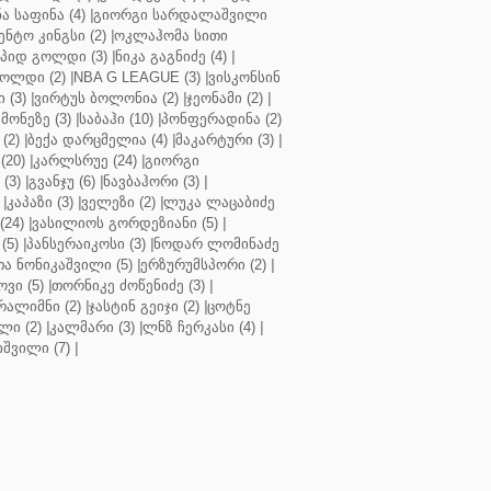
ა საფინა (4)
|
გიორგი სარდალაშვილი
ენტო კინგსი (2)
|
ოკლაჰომა სითი
პიდ გოლდი (3)
|
ნიკა გაგნიძე (4)
|
ოლდი (2)
|
NBA G LEAGUE (3)
|
ვისკონსინ
 (3)
|
ვირტუს ბოლონია (2)
|
ჯეონამი (2)
|
მონეზე (3)
|
საბაჰი (10)
|
პონფერადინა (2)
(2)
|
ბექა დარცმელია (4)
|
მაკარტური (3)
|
(20)
|
კარლსრუე (24)
|
გიორგი
(3)
|
გვანჯუ (6)
|
ნავბაჰორი (3)
|
|
კაპაზი (3)
|
ველეზი (2)
|
ლუკა ლაცაბიძე
(24)
|
ვასილიოს გორდეზიანი (5)
|
(5)
|
პანსერაიკოსი (3)
|
ნოდარ ლომინაძე
ა ნონიკაშვილი (5)
|
ერზურუმსპორი (2)
|
ვი (5)
|
თორნიკე ძოწენიძე (3)
|
რალიმნი (2)
|
ჯასტინ გეიჯი (2)
|
ცოტნე
ლი (2)
|
კალმარი (3)
|
ლნზ ჩერკასი (4)
|
იშვილი (7)
|