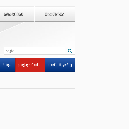
ᲡᲢᲐᲢᲘᲔᲑᲘ
ᲘᲡᲢᲝᲠᲘᲐ
სხვა
ვიქტორინა
თამაშგარე