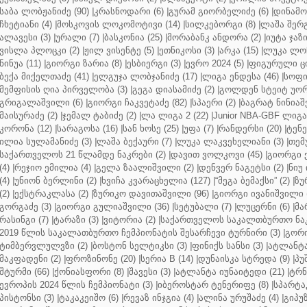
საბა ლობჟანიძე (90)
|
კრასნოდარი (6)
|
გურამ გიორბელიძე (6)
|
დინამო 
ჩხეტიანი (4)
|
მოსკოვის ლოკომოტივი (14)
|
სილკებორგი (8)
|
ლაშა შერ
ალავესი (3)
|
ურალი (7)
|
ბასკონია (25)
|
მორაბანკ ანდორა (2)
|
იუტა ჯაზი
ვისლა პლოცკი (2)
|
ჟილ ვისენტე (5)
|
ეთნიკოსი (3)
|
არკა (15)
|
ლუკა ლოჩ
ნინუა (11)
|
გიორგი ზარია (8)
|
ესბიერგი (3)
|
ევრო 2024 (5)
|
ფიგურული ცი
ბექა მიქელთაძე (41)
|
ელგუჯა ლობჯანიძე (17)
|
ლიგა ენდესა (46)
|
სოფი
მემფისის ღია პირველობა (3)
|
გეგა დიასამიძე (2)
|
გოლდენ სტეიტ უორ
გრიგალაშვილი (6)
|
გიორგი ჩაკვეტაძე (82)
|
სპაერი (2)
|
ბაგრატ ნინიაშ
მაისურაძე (2)
|
ჯემალ ტაბიძე (2)
|
ლა ლიგა 2 (22)
|
Junior NBA-GBF ლიგა 
კორონა (12)
|
სარაგოსა (16)
|
სან ხოსე (25)
|
უფა (7)
|
რანდერსი (20)
|
ტენე
ილია სულამანიძე (3)
|
ლაშა ბექაური (7)
|
ლუკა ლაკვეხელიანი (3)
|
თემ
საქართველოს 21 წლამდე ნაკრები (2)
|
დავით ვოლკოვი (45)
|
გიორგი 
(4)
|
რეჯიო ემილია (4)
|
გელა ზაალიშვილი (2)
|
დენვერ ნაგეტსი (2)
|
ნიუ 
(4)
|
უნიონ ბერლინი (2)
|
ხვიჩა კვარაცხელია (127)
|
“მეგა ბემაქსი” (2)
|
ზუ
(2)
|
ექსტრაკლასა (2)
|
ზურიკო დავითაშვილი (96)
|
გიორგი ივანიშვილი (
გორგაძე (3)
|
გიორგი გულიაშვილი (36)
|
სეტუბალი (7)
|
ლუცერნი (6)
|
მა
რასინგი (7)
|
ტარაზი (3)
|
ვიტორია (2)
|
საქართველოს საკალთბურთო ნაკ
2019 წლის საკალათბურთო ჩემპიონატის შესარჩევი ტურნირი (3)
|
გორი
ტიმბერვლულვზი (2)
|
ბოსტონ სელტიკსი (3)
|
ფინიქს სანსი (3)
|
ატლანტა 
მაკფადენი (2)
|
ფროზინონე (20)
|
სერია B (14)
|
დუნაისკა სტრედა (9)
|
პუ
შტურმი (66)
|
ქონიასფორი (8)
|
შავესი (3)
|
ატლანტა იუნაიტედი (21)
|
ტრნ
ევროპის 2024 წლის ჩემპიონატი (3)
|
იბეროსტარ ტენერიფე (8)
|
სპარტაკ
პისტონსი (3)
|
ტაკაკეიშო (6)
|
რევაზ ინჯგია (4)
|
ალინა ურუშაძე (4)
|
გიპუზ