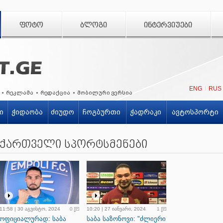
ᲤᲝᲢᲝ
ᲑᲚᲝᲒᲘ
ᲘᲜᲢᲔᲠᲕᲘᲣᲔᲑᲘ
ENG
RUS
რეკლამა
რედაქცია
მობილური ვერსია
ი
ჭიდაობა
ძიუდო
ჩოგბურთი
ჭადრაკი
ავტოსპორტი
ქართველი სპორტსმენები
11:58 | 30 აგვისტო, 2024
0
10:20 | 27 იანვარი, 2024
1
ოფიციალურად: საბა
საბა საზონოვი: "ძლიერი