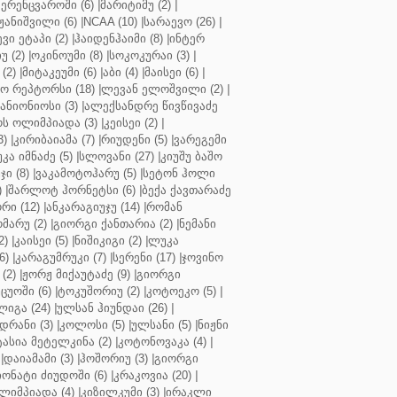
ერენცვაროში (6)
|
მარიტიმუ (2)
|
ჟანიშვილი (6)
|
NCAA (10)
|
სარაევო (26)
|
ვი ეტაპი (2)
|
ჰაიდენჰაიმი (8)
|
ინტერ
უ (2)
|
ოკინოუმი (8)
|
სოკოკურაი (3)
|
(2)
|
მიტაკეუმი (6)
|
აბი (4)
|
მაისეი (6)
|
 რეპტორსი (18)
|
ლევან ელოშვილი (2)
|
ანიონიოსი (3)
|
ალექსანდრე წივწივაძე
ს ოლიმპიადა (3)
|
კეისეი (2)
|
3)
|
კირიბაიამა (7)
|
რიუდენი (5)
|
ვარეგემი
კა იმნაძე (5)
|
სლოვანი (27)
|
კიუშუ ბაშო
ი (8)
|
ვაკამოტოჰარუ (5)
|
სეტონ ჰოლი
)
|
შარლოტ ჰორნეტსი (6)
|
ბექა ქავთარაძე
რი (12)
|
ანკარაგიუჯუ (14)
|
რომან
მარუ (2)
|
გიორგი ქანთარია (2)
|
ნემანი
2)
|
კაისეი (5)
|
ნიშიკიგი (2)
|
ლუკა
6)
|
კარაგუმრუკი (7)
|
სერენი (17)
|
ჯოვინო
(2)
|
ჟორჟ მიქაუტაძე (9)
|
გიორგი
ცუოში (6)
|
ტოკუშორიუ (2)
|
კოტოეკო (5)
|
იგა (24)
|
ულსან ჰიუნდაი (26)
|
დრანი (3)
|
კოლოსი (5)
|
ულსანი (5)
|
ნიჟნი
ტასია მეტელკინა (2)
|
კოტონოვაკა (4)
|
|
დაიამამი (3)
|
ჰოშორიუ (3)
|
გიორგი
ონატი ძიუდოში (6)
|
კრაკოვია (20)
|
ლიმპიადა (4)
|
კიზილკუმი (3)
|
ირაკლი