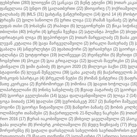
ფეხბურთი (283)
|
ლიოვენი (2)
|
კანკავა (2)
|
სენტ ეტიენი (36)
|
ოთარ კაკაბ
ფანცულაია (2)
|
ენდო (9)
|
კალათბურთი (22)
|
მიოგირიუ (7)
|
ოქრიაშვილი
ტალახაძე (8)
|
MLS (31)
|
ვახტანგ ჭანტურიშვილი (14)
|
ტოპ 14 (4)
|
როსტო
|
ტრავმა (2)
|
ვილი სანიოლი (5)
|
ერთა ლიგა (11)
|
რამაზ სვანაძე (2)
|
ტრა
უეფას თასი (3)
|
ოსასუნა (2)
|
რაპიდი (6)
|
ლეგიონერები (2)
|
ნიკა სიჭინავ
თბილისი (40)
|
ოსერი (4)
|
ცრვენა ზვეზდა (2)
|
ატლანტა ჰოუქსი (2)
|
ძიუდო
ადრიატიკის ლიგა (8)
|
დეპორტივო (2)
|
ოთარ მარცვალაძე (3)
|
საბა კვ
ლევან კუტალია (9)
|
ვაჟა მარგველაშვილი (2)
|
ირაკლი მაისურაძე (3)
|
|
გაბალა (4)
|
ანდერლეხტი (2)
|
ფახთაქორი (2)
|
ფრაიბურგი (2)
|
გიორგი 
ატლანტა (2)
|
უოტფორდი (19)
|
ილიჩევეცი (2)
|
რეინჯერსი (5)
|
შერიფი (3
ჩოგბურთი (4)
|
ჰოკეი (3)
|
გია გრიგალავა (12)
|
დალას მავერიკსი (2)
|
ჰა
ცხინვალი (3)
|
ჯიმი ტაბიძე (8)
|
ტოკიო 2020 (3)
|
მილუოკი ბაქსი (33)
|
ვლა
სტადიონი (5)
|
ლევან შენგელია (39)
|
კახა კალაძე (6)
|
საქართველოს ჰო
მოსკოვის სპარტაკი (4)
|
ბრუკლინ ნეტსი (5)
|
რომან ჭანტურია (3)
|
საფრა
მათე კვირკვია (2)
|
ჩერნომორეცი (3)
|
ომონია (3)
|
დავით ხოჭოლავა (16
ლიპარტელიანი (6)
|
ონისე სანებლიძე (3)
|
ზვიად პატარიძე (2)
|
გიორგი 
(50)
|
გიორგი გველესიანი (14)
|
გუგა ფალავანდიშვილი (2)
|
ლიგა 2 (14)
გოგა ბითაძე (134)
|
დალასი (28)
|
ევრობასკეტ 2017 (2)
|
სანდრო მამუკელ
პოგონი (3)
|
გიორგი წიტაიშვილი (33)
|
სანდრო ბაზაძე (2)
|
ხობის კოლხე
ოლიმპიური თამაშები (2)
|
საქართველოს 21-წლამდე ნაკრები (5)
|
ოთარ
რიო 2016 (17)
|
ზურაბ იაკობიშვილი (2)
|
მიხეილ ყაველაშვილი (2)
|
პაოკი
|
ჯაბა ჯიღაური (8)
|
რობერტ კობლიაშვილი (5)
|
ბუდუ ზივზივაძე (77)
|
რევ
მორეირენსე (6)
|
ვიტალი დარასელიას სახელობის საერთაშორისო ტურ
ქუთათელაძე (3)
|
მაიკლ დიქსონი (2)
|
ალაშკერტი (2)
|
კრილია სოვეტოვი