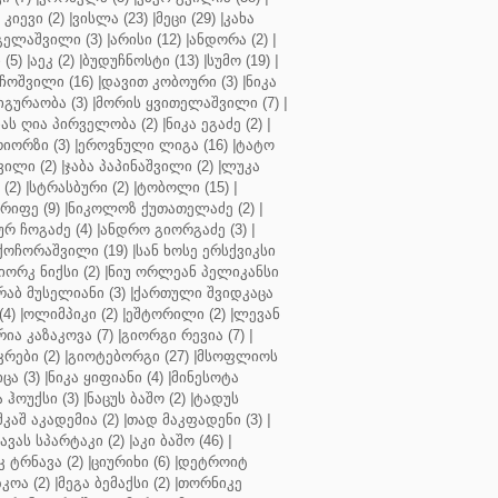
კიევი (2)
|
ვისლა (23)
|
მეცი (29)
|
კახა
გელაშვილი (3)
|
არისი (12)
|
ანდორა (2)
|
 (5)
|
აეკ (2)
|
ბუდუჩნოსტი (13)
|
სუმო (19)
|
ოშვილი (16)
|
დავით კობოური (3)
|
ნიკა
გურაობა (3)
|
მორის ყვითელაშვილი (7)
|
ას ღია პირველობა (2)
|
ნიკა ეგაძე (2)
|
იორზი (3)
|
ეროვნული ლიგა (16)
|
ტატო
ვილი (2)
|
ჯაბა პაპინაშვილი (2)
|
ლუკა
(2)
|
სტრასბური (2)
|
ტობოლი (15)
|
რიფე (9)
|
ნიკოლოზ ქუთათელაძე (2)
|
ურ ჩოგაძე (4)
|
ანდრო გიორგაძე (3)
|
ქოჩორაშვილი (19)
|
სან ხოსე ერსქვიკსი
იორკ ნიქსი (2)
|
ნიუ ორლეან პელიკანსი
რაბ მუსელიანი (3)
|
ქართული შვიდკაცა
4)
|
ოლიმპიკი (2)
|
ეშტორილი (2)
|
ლევან
რია კაზაკოვა (7)
|
გიორგი რევია (7)
|
რები (2)
|
გიოტებორგი (27)
|
მსოფლიოს
ცა (3)
|
ნიკა ყიფიანი (4)
|
მინესოტა
ჰოუქსი (3)
|
ნაცუს ბაშო (2)
|
ტადუს
შკაშ აკადემია (2)
|
თად მაკფადენი (3)
|
ავას სპარტაკი (2)
|
აკი ბაშო (46)
|
 ტრნავა (2)
|
ციურიხი (6)
|
დეტროიტ
კოა (2)
|
მეგა ბემაქსი (2)
|
თორნიკე