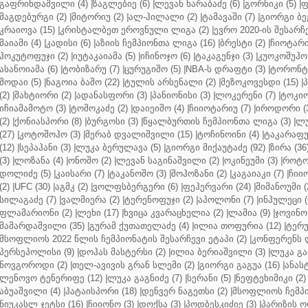
გაფრინდაშვილი (4)
|
ზაგლებიე (6)
|
ლევან ხარაბაძე (6)
|
გორნიკი (5)
|
ფ
მაგდებურგი (2)
|
მიტორიუ (2)
|
ალ-ჰილალი (2)
|
ტამავაში (7)
|
გიორგი ბე
კრაიოვა (15)
|
კრისტალბეთ ეროვნული ლიგა (2)
|
ევრო 2020-ის შესარჩე
მაიამი (4)
|
კადისი (6)
|
აზიის ჩემპიონთა ლიგა (16)
|
ბრესტი (2)
|
ჩიოტარი
ჰოკუტოფუჯი (2)
|
იუტაკაიამა (5)
|
იჩინოჯო (6)
|
ტაკაგენჯი (3)
|
კუოკოშუჰო 
ასანოიამა (6)
|
ტობიზარუ (7)
|
ცურუგიშო (5)
|
NBA-ს დრაფტი (3)
|
ტორონტო
შოდაი (5)
|
ნაგოია ბაშო (22)
|
ტულის არსენალი (2)
|
მეზოკოვესდი (15)
|
პ
(2)
|
შახტიორი (2)
|
ადანასფორი (3)
|
პანიონისი (3)
|
ლოკერენი (7)
|
ტოკიო
იჩიამამოტო (3)
|
ტომოკაძე (2)
|
დაიეიშო (4)
|
ჩიიოტარიუ (7)
|
იროდორი (
(2)
|
ქონიასპორი (8)
|
ბურგოსი (3)
|
წყალბურთის ჩემპიონთა ლიგა (3)
|
ლუ
(27)
|
კოტოშოჰო (3)
|
მერაბ დვალიშვილი (15)
|
ტოჩინოინი (4)
|
ტაკარაფუჯ
(12)
|
სეპაჰანი (3)
|
ლუკა ბერულავა (5)
|
გიორგი მიქაუტაძე (92)
|
ზირა (36
(3)
|
ლოზანა (4)
|
ონოშო (2)
|
ლევან საგინაშვილი (2)
|
ოკინეუმი (3)
|
როტო
დოლიძე (5)
|
კაისარი (7)
|
ტაკანოშო (3)
|
შოჰოზანი (2)
|
კაგაიაკი (7)
|
ჩიიო
(2)
|
UFC (30)
|
აგმკ (2)
|
ვოლფსბერგერი (6)
|
ფეჰერვარი (24)
|
შიმანოუმი (
სილაგაძე (7)
|
ვალმიერა (2)
|
ტერენოფუჯი (2)
|
აპოლონი (7)
|
ინჰულეცი (
ფლამარიონი (2)
|
ლეხი (17)
|
ხვიცა კვარაცხელია (2)
|
ლამია (9)
|
ჯოვინო 
მამარდაშვილი (35)
|
გურამ ქუთათელაძე (4)
|
ილია თოფურია (12)
|
ტერუ
მსოფლიოს 2022 წლის ჩემპიონატის შესარჩევი ეტაპი (2)
|
კონფერენს ლ
პერსეპოლისი (9)
|
დოჰას მასტერსი (2)
|
ილია ბერიაშვილი (3)
|
ლუკა გა
ნოვგოროდი (2)
|
თელ-ავივის გრან სლემი (2)
|
გიორგი გაგუა (16)
|
ანას
ლენოვო ტენერიფე (12)
|
ლუკა გაგნიძე (7)
|
სერანი (5)
|
ნეფტეხიმიკი (2)
აბუაშვილი (4)
|
ჰატაისპორი (18)
|
დენვერ ნაგეთსი (2)
|
მსოფლიოს ჩემპი
ნიუკასლ ჯეტსი (16)
|
ჩიიონო (3)
|
დოქსა (3)
|
პოდბესკიძიე (3)
|
პარიზის ო