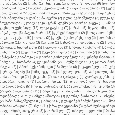
ფლამარიონი (2)
|
ლეხი (17)
|
ხვიცა კვარაცხელია (2)
|
ლამია (9)
|
ჯოვინო 
მამარდაშვილი (35)
|
გურამ ქუთათელაძე (4)
|
ილია თოფურია (12)
|
ტერუ
მსოფლიოს 2022 წლის ჩემპიონატის შესარჩევი ეტაპი (2)
|
კონფერენს ლ
პერსეპოლისი (9)
|
დოჰას მასტერსი (2)
|
ილია ბერიაშვილი (3)
|
ლუკა გა
ნოვგოროდი (2)
|
თელ-ავივის გრან სლემი (2)
|
გიორგი გაგუა (16)
|
ანას
ლენოვო ტენერიფე (12)
|
ლუკა გაგნიძე (7)
|
სერანი (5)
|
ნეფტეხიმიკი (2)
აბუაშვილი (5)
|
ჰატაისპორი (18)
|
დენვერ ნაგეთსი (2)
|
მსოფლიოს ჩემპი
ნიუკასლ ჯეტსი (16)
|
ჩიიონო (3)
|
დოქსა (3)
|
პოდბესკიძიე (3)
|
პარიზის ო
აზაროვი (11)
|
K ლიგა (3)
|
რაკოვი (2)
|
სანდრო ალთუნაშვილი (2)
|
კარინ
(2)
|
დავით ნინიაშვილი (5)
|
ჩიიონოკუნი (3)
|
მემფის გრიზლი (4)
|
საკრამ
თანდერი (2)
|
ლეუვენი (2)
|
აკუა (2)
|
G ლიგა (8)
|
ჩიიოშომა (2)
|
გრანდ რა
ანასტასია გუბანოვა (3)
|
გიორგი გოჩოლეიშვილი (9)
|
გრანდ რაპიდს გ
ჰერდი (7)
|
ჩიომარუ (4)
|
ვისკონსინი (2)
|
II ბუნდესლიგა (17)
|
ჰათაისპორი
რაკუვი (2)
|
ანზორ მექვაბიშვილი (16)
|
ზლინი (4)
|
ჩიკაგო ბულსი (2)
|
კრე
|
იური ტაბატაძე (6)
|
ნიშიკიფუჯი (3)
|
პანეტოლიკოსი (5)
|
პანეთოლიკოსი 
საბა საზონოვი (2)
|
ნეს ციონა (2)
|
თომა ტაბატაძე (6)
|
გიორგი კვერნაძე 
მოისწრაფიშვილი (3)
|
გაბრიელ სიგუა (12)
|
ივა გელაშვილი (2)
|
ნასაფი 
ქოჯაელისპორი (5)
|
ველეზ მოსტარი (2)
|
საბა გოგლიჩიძე (8)
|
ჟენისი (3)
(2)
|
ლაშა ოდიშარია (11)
|
იაბლონეცი (7)
|
შანდონი (5)
|
შანდონ ტაიშანი 
ოლიმპიადა 2024 (4)
|
იმედა აშორტია (3)
|
გიორგი მაისურაძე (2)
|
ისტრა 
(2)
|
საბა მამაცაშვილი (6)
|
სირიუსი (2)
|
ვლადიმერ მამუჩაშვილი (3)
|
შოთ
ომონია არადიპუ (2)
|
რფს (11)
|
ირაკლი ეგოიანი (3)
|
უმარ ნურმაგომედო
ალექსანდრე თოფურია (3)
|
ლა როშელი (2)
|
ირაკლი იეგოიანი (10)
|
პა