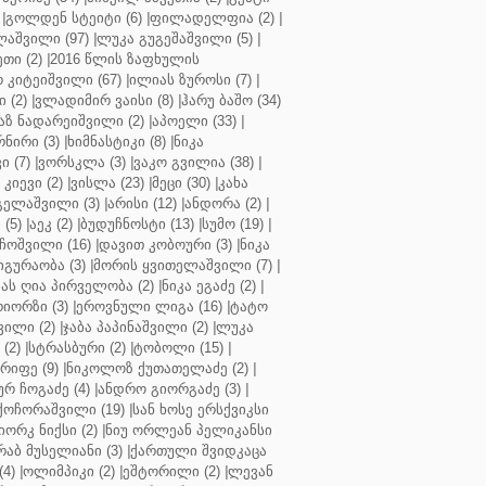
|
გოლდენ სტეიტი (6)
|
ფილადელფია (2)
|
აშვილი (97)
|
ლუკა გუგეშაშვილი (5)
|
თი (2)
|
2016 წლის ზაფხულის
 კიტეიშვილი (67)
|
ილიას ზუროსი (7)
|
 (2)
|
ვლადიმირ ვაისი (8)
|
ჰარუ ბაშო (34)
აზ ნადარეიშვილი (2)
|
აპოელი (33)
|
ნირი (3)
|
ხიმნასტიკი (8)
|
ნიკა
 (7)
|
ვორსკლა (3)
|
ვაკო გვილია (38)
|
კიევი (2)
|
ვისლა (23)
|
მეცი (30)
|
კახა
გელაშვილი (3)
|
არისი (12)
|
ანდორა (2)
|
 (5)
|
აეკ (2)
|
ბუდუჩნოსტი (13)
|
სუმო (19)
|
ოშვილი (16)
|
დავით კობოური (3)
|
ნიკა
გურაობა (3)
|
მორის ყვითელაშვილი (7)
|
ას ღია პირველობა (2)
|
ნიკა ეგაძე (2)
|
იორზი (3)
|
ეროვნული ლიგა (16)
|
ტატო
ვილი (2)
|
ჯაბა პაპინაშვილი (2)
|
ლუკა
(2)
|
სტრასბური (2)
|
ტობოლი (15)
|
რიფე (9)
|
ნიკოლოზ ქუთათელაძე (2)
|
ურ ჩოგაძე (4)
|
ანდრო გიორგაძე (3)
|
ქოჩორაშვილი (19)
|
სან ხოსე ერსქვიკსი
იორკ ნიქსი (2)
|
ნიუ ორლეან პელიკანსი
რაბ მუსელიანი (3)
|
ქართული შვიდკაცა
4)
|
ოლიმპიკი (2)
|
ეშტორილი (2)
|
ლევან