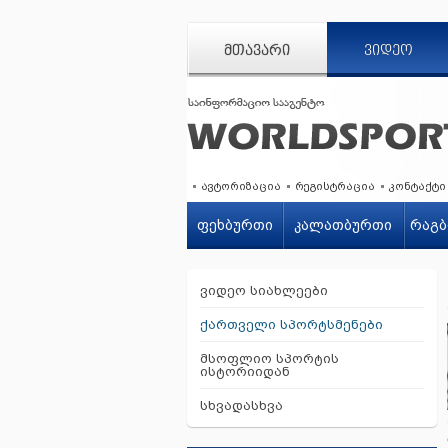
ᲛᲗᲐᲕᲐᲠᲘ
ᲕᲘᲓᲔᲝ
ავტორიზაცია
რეგისტრაცია
კონტაქტი
ფეხბურთი
კალათბურთი
რაგბ
ვიდეო სიახლეები
ქართველი სპორტსმენები
მსოფლიო სპორტის
ისტორიიდან
სხვადასხვა