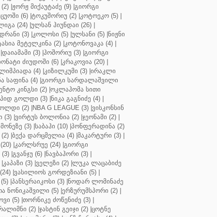
(2)
|
ჟორჟ მიქაუტაძე (9)
|
გიორგი
ცუოში (6)
|
ტოკუშორიუ (2)
|
კოტოეკო (5)
|
იგა (24)
|
ულსან ჰიუნდაი (26)
|
დრანი (3)
|
კოლოსი (5)
|
ულსანი (5)
|
ნიჟნი
ტასია მეტელკინა (2)
|
კოტონოვაკა (4)
|
|
დაიამამი (3)
|
ჰოშორიუ (3)
|
გიორგი
ონატი ძიუდოში (6)
|
კრაკოვია (20)
|
ლიმპიადა (4)
|
კიზილკუმი (3)
|
ირაკლი
ა საფინა (4)
|
გიორგი სარდალაშვილი
ენტო კინგსი (2)
|
ოკლაჰომა სითი
პიდ გოლდი (3)
|
ნიკა გაგნიძე (4)
|
ოლდი (2)
|
NBA G LEAGUE (3)
|
ვისკონსინ
 (3)
|
ვირტუს ბოლონია (2)
|
ჯეონამი (2)
|
მონეზე (3)
|
საბაჰი (10)
|
პონფერადინა (2)
(2)
|
ბექა დარცმელია (4)
|
მაკარტური (3)
|
(20)
|
კარლსრუე (24)
|
გიორგი
(3)
|
გვანჯუ (6)
|
ნავბაჰორი (3)
|
|
კაპაზი (3)
|
ველეზი (2)
|
ლუკა ლაცაბიძე
(24)
|
ვასილიოს გორდეზიანი (5)
|
(5)
|
პანსერაიკოსი (3)
|
ნოდარ ლომინაძე
ა ნონიკაშვილი (5)
|
ერზურუმსპორი (2)
|
ვი (5)
|
თორნიკე ძოწენიძე (3)
|
რალიმნი (2)
|
ჯასტინ გეიჯი (2)
|
ცოტნე