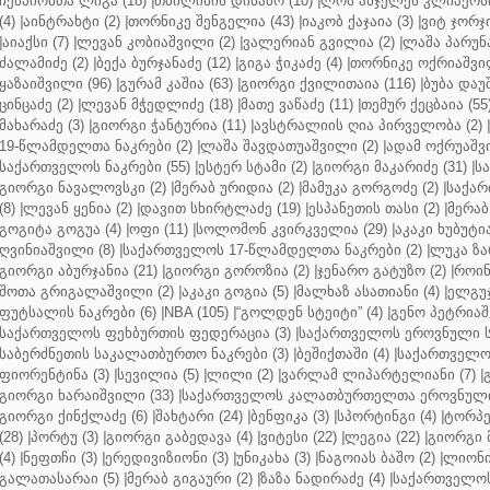
ჩემპიონთა ლიგა (18)
|
თბილისის დინამო (10)
|
ლოს ანჯელეს კლიპერსი
(4)
|
აინტრახტი (2)
|
თორნიკე შენგელია (43)
|
იაკობ ქაჯაია (3)
|
ვიტ ჯორჯი
|
აიაქსი (7)
|
ლევან კობიაშვილი (2)
|
ვალერიან გვილია (2)
|
ლაშა პარუნა
ძალამიძე (2)
|
ბექა ბურჯანაძე (12)
|
გიგა ჭიკაძე (4)
|
თორნიკე ოქრიაშვილ
ყაზაიშვილი (96)
|
გურამ კაშია (63)
|
გიორგი ქვილითაია (116)
|
ბუბა დაუ
ცინცაძე (2)
|
ლევან მჭედლიძე (18)
|
მათე ვაწაძე (11)
|
თემურ ქეცბაია (55
მახარაძე (3)
|
გიორგი ჭანტურია (11)
|
ავსტრალიის ღია პირველობა (2)
|
19-წლამდელთა ნაკრები (2)
|
ლაშა შავდათუაშვილი (2)
|
ადამ ოქრუაშვი
საქართველოს ნაკრები (55)
|
ესტერ სტამი (2)
|
გიორგი მაკარიძე (31)
|
ს
გიორგი ნავალოვსკი (2)
|
მერაბ ურიდია (2)
|
მამუკა გორგოძე (2)
|
საქარ
(8)
|
ლევან ყენია (2)
|
დავით სხირტლაძე (19)
|
ესპანეთის თასი (2)
|
მერაბ
გოგიტა გოგუა (4)
|
ოფი (11)
|
სოლომონ კვირკველია (29)
|
აკაკი ხუბუტია
ღვინიაშვილი (8)
|
საქართველოს 17-წლამდელთა ნაკრები (2)
|
ლუკა ზა
გიორგი აბურჯანია (21)
|
გიორგი გოროზია (2)
|
ჯენარო გატუზო (2)
|
როინ
შოთა გრიგალაშვილი (2)
|
აკაკი გოგია (5)
|
მალხაზ ასათიანი (4)
|
ელგუჯ
ფუტსალის ნაკრები (6)
|
NBA (105)
|
“გოლდენ სტეიტი” (4)
|
გენო პეტრიაშ
საქართველოს ფეხბურთის ფედერაცია (3)
|
საქართველოს ეროვნული ს
საბერძნეთის საკალათბურთო ნაკრები (3)
|
ბეშიქთაში (4)
|
საქართველოს
ფიორენტინა (3)
|
სევილია (5)
|
ლილი (2)
|
ვარლამ ლიპარტელიანი (7)
|
გიორგი ხარაიშვილი (33)
|
საქართველოს კალათბურთელთა ეროვნული 
გიორგი ქინქლაძე (6)
|
შახტარი (24)
|
ბენფიკა (3)
|
სპორტინგი (4)
|
ტორპე
(28)
|
პორტუ (3)
|
გიორგი გაბედავა (4)
|
ვიტესი (22)
|
ლეგია (22)
|
გიორგი 
(4)
|
ნეფთჩი (3)
|
ერედივიზიონი (3)
|
უნიკახა (3)
|
ნაგოიას ბაშო (2)
|
ლიონი 
გალათასარაი (5)
|
მერაბ გიგაური (2)
|
ზაზა ნადირაძე (4)
|
საქართველოს