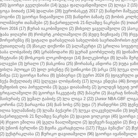
(50)
|
გიორგი გველესიანი (14)
|
გუგა ფალავანდიშვილი (2)
|
ლიგა 2 (15)
გოგა ბითაძე (134)
|
დალასი (28)
|
ევრობასკეტ 2017 (2)
|
სანდრო მამუკელ
პოგონი (3)
|
გიორგი წიტაიშვილი (33)
|
სანდრო ბაზაძე (2)
|
ხობის კოლხე
ოლიმპიური თამაშები (2)
|
საქართველოს 21-წლამდე ნაკრები (5)
|
ოთარ
რიო 2016 (17)
|
ზურაბ იაკობიშვილი (2)
|
მიხეილ ყაველაშვილი (2)
|
პაოკი
|
ჯაბა ჯიღაური (8)
|
რობერტ კობლიაშვილი (5)
|
ბუდუ ზივზივაძე (78)
|
რევ
მორეირენსე (6)
|
ვიტალი დარასელიას სახელობის საერთაშორისო ტურ
ქუთათელაძე (3)
|
მაიკლ დიქსონი (2)
|
ალაშკერტი (2)
|
კრილია სოვეტოვი
საბა ლობჟანიძე (90)
|
კრასნოდარი (6)
|
გურამ გიორბელიძე (6)
|
დინამო 
ჩხეტიანი (4)
|
მოსკოვის ლოკომოტივი (14)
|
სილკებორგი (8)
|
ლაშა შერ
ალავესი (3)
|
ურალი (7)
|
ბასკონია (25)
|
მორაბანკ ანდორა (2)
|
იუტა ჯაზი
ვისლა პლოცკი (2)
|
ჟილ ვისენტე (5)
|
ეთნიკოსი (3)
|
არკა (15)
|
ლუკა ლოჩ
ნინუა (11)
|
გიორგი ზარია (8)
|
ესბიერგი (3)
|
ევრო 2024 (5)
|
ფიგურული ცი
ბექა მიქელთაძე (41)
|
ელგუჯა ლობჯანიძე (17)
|
ლიგა ენდესა (46)
|
სოფი
მემფისის ღია პირველობა (3)
|
გეგა დიასამიძე (2)
|
გოლდენ სტეიტ უორ
გრიგალაშვილი (6)
|
გიორგი ჩაკვეტაძე (82)
|
სპაერი (2)
|
ბაგრატ ნინიაშ
მაისურაძე (2)
|
ჯემალ ტაბიძე (2)
|
ლა ლიგა 2 (22)
|
Junior NBA-GBF ლიგა 
კორონა (12)
|
სარაგოსა (16)
|
სან ხოსე (25)
|
უფა (7)
|
რანდერსი (20)
|
ტენე
ილია სულამანიძე (3)
|
ლაშა ბექაური (7)
|
ლუკა ლაკვეხელიანი (3)
|
თემ
საქართველოს 21 წლამდე ნაკრები (2)
|
დავით ვოლკოვი (45)
|
გიორგი 
(4)
|
რეჯიო ემილია (4)
|
გელა ზაალიშვილი (2)
|
დენვერ ნაგეტსი (2)
|
ნიუ 
(4)
|
უნიონ ბერლინი (2)
|
ხვიჩა კვარაცხელია (127)
|
“მეგა ბემაქსი” (2)
|
ზუ
(2)
|
ექსტრაკლასა (2)
|
ზურიკო დავითაშვილი (96)
|
გიორგი ივანიშვილი (