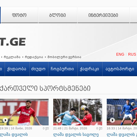
ᲤᲝᲢᲝ
ᲑᲚᲝᲒᲘ
ᲘᲜᲢᲔᲠᲕᲘᲣᲔᲑᲘ
ENG
RUS
რეკლამა
რედაქცია
მობილური ვერსია
ი
ჭიდაობა
ძიუდო
ჩოგბურთი
ჭადრაკი
ავტოსპორტი
ქართველი სპორტსმენები
19:39 | 16 მაისი, 2026
0
21:48 | 21 მარტი, 2026
0
16:33 | 14 მარტი, 2
ლაშა დვალის
ლაშა დვალის საგოლე
ლაშა დვალის