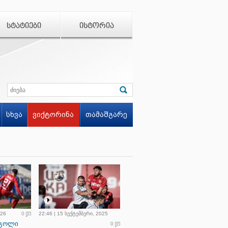
ᲡᲢᲐᲢᲘᲔᲑᲘ
ᲘᲡᲢᲝᲠᲘᲐ
სხვა
ვიქტორინა
თამაშგარე
026
0
22:46 | 15 სექტემბერი, 2025
 გოლი
0