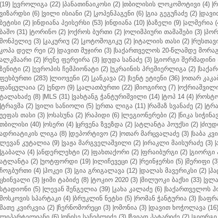
(19)
|
ევროლიგა (22)
|
პანათინაიკოსი (2)
|
თბილისის ლოკომოტივი (4)
|
რ
ვიზარდსი (6)
|
ვილი ისიანი (2)
|
კოპენჰაგენი (6)
|
გია გეგუჩაძე (2)
|
დავით
ბეტისი (2)
|
ინდიანა პეისერსი (53)
|
ინდიანა (10)
|
ბაზელი (9)
|
ალმერია (
ბაშო (31)
|
ტორინო (2)
|
ოქროს ბურთი (2)
|
ოლიმპიური თამაშები (3)
|
პორ
მონპელიე (3)
|
კაკურიუ (2)
|
კოტოშოგიკუ (2)
|
იტალიის თასი (2)
|
რუსთავი
კოპა დელ რეი (2)
|
დავით მუჯირი (3)
|
საქართველოს 20-წლამდე მორაგბ
ალკმაარი (2)
|
რენე ფერეირა (3)
|
დუდა სანაძე (3)
|
გიორგი შერმადინი (
ზენიტი (2)
|
ევროპის ჩემპიონატი (2)
|
უკრაინის პრემიერლიგა (2)
|
საქარ
ფეხბურთი (283)
|
ლიოვენი (2)
|
კანკავა (2)
|
სენტ ეტიენი (36)
|
ოთარ კაკაბ
ფანცულაია (2)
|
ენდო (9)
|
კალათბურთი (22)
|
მიოგირიუ (7)
|
ოქრიაშვილი
ტალახაძე (8)
|
MLS (31)
|
ვახტანგ ჭანტურიშვილი (14)
|
ტოპ 14 (4)
|
როსტო
|
ტრავმა (2)
|
ვილი სანიოლი (5)
|
ერთა ლიგა (11)
|
რამაზ სვანაძე (2)
|
ტრა
უეფას თასი (3)
|
ოსასუნა (2)
|
რაპიდი (6)
|
ლეგიონერები (2)
|
ნიკა სიჭინავ
თბილისი (40)
|
ოსერი (4)
|
ცრვენა ზვეზდა (2)
|
ატლანტა ჰოუქსი (2)
|
ძიუდო
ადრიატიკის ლიგა (8)
|
დეპორტივო (2)
|
ოთარ მარცვალაძე (3)
|
საბა კვ
ლევან კუტალია (9)
|
ვაჟა მარგველაშვილი (2)
|
ირაკლი მაისურაძე (3)
|
|
გაბალა (4)
|
ანდერლეხტი (2)
|
ფახთაქორი (2)
|
ფრაიბურგი (2)
|
გიორგი 
ატლანტა (2)
|
უოტფორდი (19)
|
ილიჩევეცი (2)
|
რეინჯერსი (5)
|
შერიფი (3
ჩოგბურთი (4)
|
ჰოკეი (3)
|
გია გრიგალავა (12)
|
დალას მავერიკსი (2)
|
ჰა
ცხინვალი (3)
|
ჯიმი ტაბიძე (8)
|
ტოკიო 2020 (3)
|
მილუოკი ბაქსი (33)
|
ვლა
სტადიონი (5)
|
ლევან შენგელია (39)
|
კახა კალაძე (6)
|
საქართველოს ჰო
მოსკოვის სპარტაკი (4)
|
ბრუკლინ ნეტსი (5)
|
რომან ჭანტურია (3)
|
საფრა
მათე კვირკვია (2)
|
ჩერნომორეცი (3)
|
ომონია (3)
|
დავით ხოჭოლავა (16
ლიპარტელიანი (6)
|
ონისე სანებლიძე (3)
|
ზვიად პატარიძე (2)
|
გიორგი 