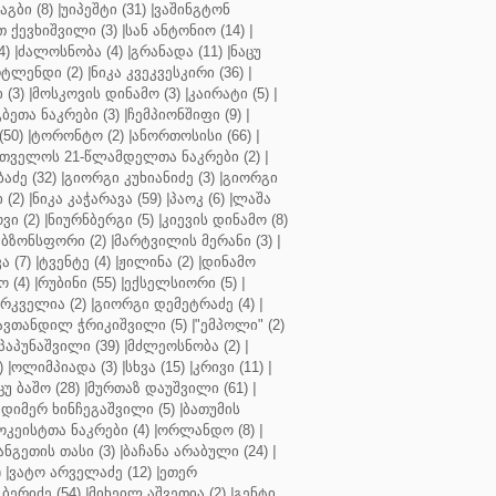
აგბი (8)
|
უიპეშტი (31)
|
ვაშინგტონ
 ქევხიშვილი (3)
|
სან ანტონიო (14)
|
4)
|
ძალოსნობა (4)
|
გრანადა (11)
|
ნაცუ
ტლენდი (2)
|
ნიკა კვეკვესკირი (36)
|
 (3)
|
მოსკოვის დინამო (3)
|
კაირატი (5)
|
ეთა ნაკრები (3)
|
ჩემპიონშიფი (9)
|
50)
|
ტორონტო (2)
|
ანორთოსისი (66)
|
თველოს 21-წლამდელთა ნაკრები (2)
|
აძე (32)
|
გიორგი კუხიანიძე (3)
|
გიორგი
 (2)
|
ნიკა კაჭარავა (59)
|
პაოკ (6)
|
ლაშა
ვი (2)
|
ნიურნბერგი (5)
|
კიევის დინამო (8)
ბზონსფორი (2)
|
მარტვილის მერანი (3)
|
ა (7)
|
ტვენტე (4)
|
ჟილინა (2)
|
დინამო
 (4)
|
რუბინი (55)
|
ექსელსიორი (5)
|
ირკველია (2)
|
გიორგი დემეტრაძე (4)
|
ავთანდილ ჭრიკიშვილი (5)
|
"ემპოლი" (2)
პაპუნაშვილი (39)
|
მძლეოსნობა (2)
|
)
|
ოლიმპიადა (3)
|
სხვა (15)
|
კრივი (11)
|
ცუ ბაშო (28)
|
მურთაზ დაუშვილი (61)
|
დიმერ ხინჩეგაშვილი (5)
|
ბათუმის
კეისტთა ნაკრები (4)
|
ორლანდო (8)
|
ნგეთის თასი (3)
|
ბაჩანა არაბული (24)
|
)
|
ვატო არველაძე (12)
|
ეთერ
ბერიძე (54)
|
მიხეილ აშვეთია (2)
|
გენტი