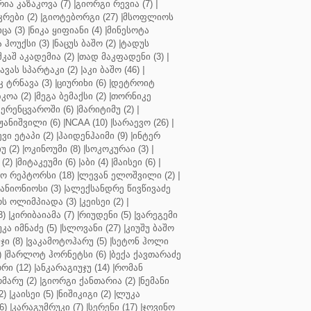
რია კაზაკოვა (7)
|
გიორგი რევია (7)
|
რები (2)
|
გიოტებორგი (27)
|
მსოფლიოს
ცა (3)
|
ნიკა ყიფიანი (4)
|
მინესოტა
ჰოუქსი (3)
|
ნაცუს ბაშო (2)
|
ტადუს
შკაშ აკადემია (2)
|
თად მაკფადენი (3)
|
ავას სპარტაკი (2)
|
აკი ბაშო (46)
|
 ტრნავა (3)
|
ციურიხი (6)
|
დეტროიტ
კოა (2)
|
მეგა ბემაქსი (2)
|
თორნიკე
ერენცვაროში (6)
|
მარიტიმუ (2)
|
ჟანიშვილი (6)
|
NCAA (10)
|
სარაევო (26)
|
ვი ეტაპი (2)
|
ჰაიდენჰაიმი (9)
|
ინტერ
უ (2)
|
ოკინოუმი (8)
|
სოკოკურაი (3)
|
(2)
|
მიტაკეუმი (6)
|
აბი (4)
|
მაისეი (6)
|
 რეპტორსი (18)
|
ლევან ელოშვილი (2)
|
ანიონიოსი (3)
|
ალექსანდრე წივწივაძე
ს ოლიმპიადა (3)
|
კეისეი (2)
|
3)
|
კირიბაიამა (7)
|
რიუდენი (5)
|
ვარეგემი
კა იმნაძე (5)
|
სლოვანი (27)
|
კიუშუ ბაშო
ი (8)
|
ვაკამოტოჰარუ (5)
|
სეტონ ჰოლი
)
|
შარლოტ ჰორნეტსი (6)
|
ბექა ქავთარაძე
რი (12)
|
ანკარაგიუჯუ (14)
|
რომან
მარუ (2)
|
გიორგი ქანთარია (2)
|
ნემანი
2)
|
კაისეი (5)
|
ნიშიკიგი (2)
|
ლუკა
6)
|
კარაგუმრუკი (7)
|
სერენი (17)
|
ჯოვინო