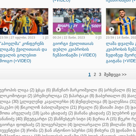
(+VIDEO)
ჩემპიონატში (
23:59 | 27 ივლისი, 2023
1
00:24 | 22 მაისი, 2023
0
23:59 | 14 მაისი, 20
"აპოელმა" კონფერენს
გიორგი ქვილითაიას
ლაშა დვალმა
ლიგაზე ქვილითაიას და
დუბლი კვიპროსის
კვიპროსის ჩემ
დვალის გოლებით
ჩემპიონატში (+VIDEO)
ზედიზედ მეორ
მოიგო (+VIDEO)
გაიტანა (+VIDE
1
2
3
შემდეგი >>
ევროპის ლიგა (2)
|
ცსკა (6)
|
მანუჩარ მარკოიშვილი (6)
|
არსენალი (6)
|
ლ
ლოკომოტივი (2)
|
პრემიერლიგა (2)
|
სპარტაკი (8)
|
საბურთალო (6)
|
ბაიე
ლიგა (30)
|
კლივლენდ კავალიერსი (4)
|
ბუნდესლიგა (8)
|
ვალენსია (31
ჰაკუჰო (4)
|
ნიკოლოზ ბასილაშვილი (21)
|
რეალი (5)
|
მაიამი ჰიტი (3)
|
ჯა
შოთა არველაძე (18)
|
კახა ცხადაძე (2)
|
ბაჩანა ცხადაძე (2)
|
ლებრონ ჯეი
ანანიძე (40)
|
შტუტგარტი (2)
|
მანჩესტერ სიტი (4)
|
სერია A (15)
|
ნუკრი რე
გიორგი ფოფხაძე (2)
|
ლივერპული (4)
|
ვილიარეალი (23)
|
მილანი (9)
|
ე
იუვენტუსი (3)
|
რომა (2)
|
სან ანტონიო სპურსი (16)
|
ჩიხურა (3)
|
დინამო ბა