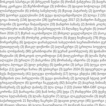
მოსკოვის სპარტაკი (4)
|
ბრუკლინ ნეტსი (5)
|
რომან ჭანტურია (3)
|
საფრა
მათე კვირკვია (2)
|
ჩერნომორეცი (3)
|
ომონია (3)
|
დავით ხოჭოლავა (16
ლიპარტელიანი (6)
|
ონისე სანებლიძე (3)
|
ზვიად პატარიძე (2)
|
გიორგი 
(50)
|
გიორგი გველესიანი (14)
|
გუგა ფალავანდიშვილი (2)
|
ლიგა 2 (15)
გოგა ბითაძე (134)
|
დალასი (28)
|
ევრობასკეტ 2017 (2)
|
სანდრო მამუკელ
პოგონი (3)
|
გიორგი წიტაიშვილი (33)
|
სანდრო ბაზაძე (2)
|
ხობის კოლხე
ოლიმპიური თამაშები (2)
|
საქართველოს 21-წლამდე ნაკრები (5)
|
ოთარ
რიო 2016 (17)
|
ზურაბ იაკობიშვილი (2)
|
მიხეილ ყაველაშვილი (2)
|
პაოკი
|
ჯაბა ჯიღაური (8)
|
რობერტ კობლიაშვილი (5)
|
ბუდუ ზივზივაძე (78)
|
რევ
მორეირენსე (6)
|
ვიტალი დარასელიას სახელობის საერთაშორისო ტურ
ქუთათელაძე (3)
|
მაიკლ დიქსონი (2)
|
ალაშკერტი (2)
|
კრილია სოვეტოვი
საბა ლობჟანიძე (90)
|
კრასნოდარი (6)
|
გურამ გიორბელიძე (6)
|
დინამო 
ჩხეტიანი (4)
|
მოსკოვის ლოკომოტივი (14)
|
სილკებორგი (8)
|
ლაშა შერ
ალავესი (3)
|
ურალი (7)
|
ბასკონია (25)
|
მორაბანკ ანდორა (2)
|
იუტა ჯაზი
ვისლა პლოცკი (2)
|
ჟილ ვისენტე (5)
|
ეთნიკოსი (3)
|
არკა (15)
|
ლუკა ლოჩ
ნინუა (11)
|
გიორგი ზარია (8)
|
ესბიერგი (3)
|
ევრო 2024 (5)
|
ფიგურული ცი
ბექა მიქელთაძე (41)
|
ელგუჯა ლობჯანიძე (17)
|
ლიგა ენდესა (46)
|
სოფი
მემფისის ღია პირველობა (3)
|
გეგა დიასამიძე (2)
|
გოლდენ სტეიტ უორ
გრიგალაშვილი (6)
|
გიორგი ჩაკვეტაძე (82)
|
სპაერი (2)
|
ბაგრატ ნინიაშ
მაისურაძე (2)
|
ჯემალ ტაბიძე (2)
|
ლა ლიგა 2 (22)
|
Junior NBA-GBF ლიგა 
კორონა (12)
|
სარაგოსა (16)
|
სან ხოსე (25)
|
უფა (7)
|
რანდერსი (20)
|
ტენე
ილია სულამანიძე (3)
|
ლაშა ბექაური (7)
|
ლუკა ლაკვეხელიანი (3)
|
თემ
საქართველოს 21 წლამდე ნაკრები (2)
|
დავით ვოლკოვი (45)
|
გიორგი 
(4)
|
რეჯიო ემილია (4)
|
გელა ზაალიშვილი (2)
|
დენვერ ნაგეტსი (2)
|
ნიუ 