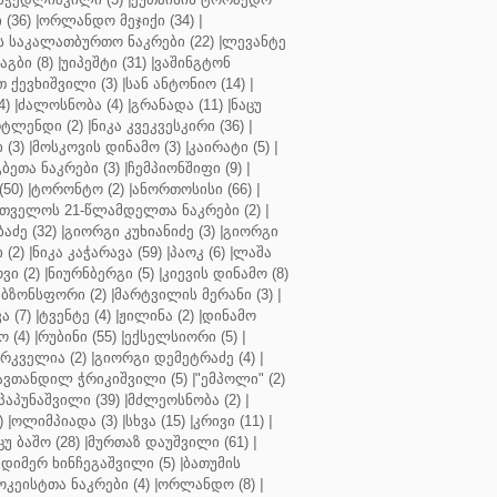
(36)
|
ორლანდო მეჯიქი (34)
|
 საკალათბურთო ნაკრები (22)
|
ლევანტე
აგბი (8)
|
უიპეშტი (31)
|
ვაშინგტონ
 ქევხიშვილი (3)
|
სან ანტონიო (14)
|
4)
|
ძალოსნობა (4)
|
გრანადა (11)
|
ნაცუ
ტლენდი (2)
|
ნიკა კვეკვესკირი (36)
|
 (3)
|
მოსკოვის დინამო (3)
|
კაირატი (5)
|
ეთა ნაკრები (3)
|
ჩემპიონშიფი (9)
|
50)
|
ტორონტო (2)
|
ანორთოსისი (66)
|
თველოს 21-წლამდელთა ნაკრები (2)
|
აძე (32)
|
გიორგი კუხიანიძე (3)
|
გიორგი
 (2)
|
ნიკა კაჭარავა (59)
|
პაოკ (6)
|
ლაშა
ვი (2)
|
ნიურნბერგი (5)
|
კიევის დინამო (8)
ბზონსფორი (2)
|
მარტვილის მერანი (3)
|
ა (7)
|
ტვენტე (4)
|
ჟილინა (2)
|
დინამო
 (4)
|
რუბინი (55)
|
ექსელსიორი (5)
|
ირკველია (2)
|
გიორგი დემეტრაძე (4)
|
ავთანდილ ჭრიკიშვილი (5)
|
"ემპოლი" (2)
პაპუნაშვილი (39)
|
მძლეოსნობა (2)
|
)
|
ოლიმპიადა (3)
|
სხვა (15)
|
კრივი (11)
|
ცუ ბაშო (28)
|
მურთაზ დაუშვილი (61)
|
დიმერ ხინჩეგაშვილი (5)
|
ბათუმის
კეისტთა ნაკრები (4)
|
ორლანდო (8)
|