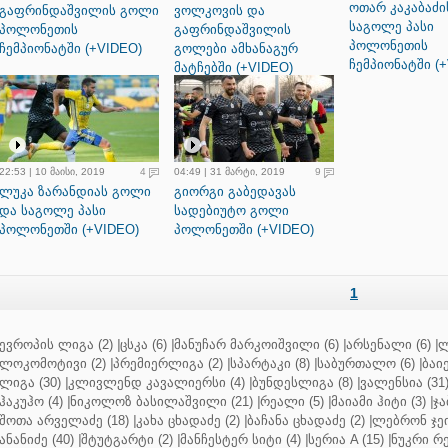
ოთარ კაკაბაძი
გაფრინდაშვილის გოლი
ვოლკოვის და
საგოლე პასი
პოლონეთის
გაფრინდაშვილის
პოლონეთის
ჩემპიონატში (+VIDEO)
გოლები ამხანაგურ
ჩემპიონატში (
მატჩებში (+VIDEO)
22:53 | 10 მაისი, 2019
4
04:49 | 31 მარტი, 2019
9
ლუკა ზარანდიას გოლი
გიორგი გაბედავას
და საგოლე პასი
სადებიუტო გოლი
პოლონეთში (+VIDEO)
პოლონეთში (+VIDEO)
1
ევროპის ლიგა (2)
|
ცსკა (6)
|
მანუჩარ მარკოიშვილი (6)
|
არსენალი (6)
|
ლ
ლოკომოტივი (2)
|
პრემიერლიგა (2)
|
სპარტაკი (8)
|
საბურთალო (6)
|
ბაიე
ლიგა (30)
|
კლივლენდ კავალიერსი (4)
|
ბუნდესლიგა (8)
|
ვალენსია (31
ჰაკუჰო (4)
|
ნიკოლოზ ბასილაშვილი (21)
|
რეალი (5)
|
მაიამი ჰიტი (3)
|
ჯა
შოთა არველაძე (18)
|
კახა ცხადაძე (2)
|
ბაჩანა ცხადაძე (2)
|
ლებრონ ჯეი
ანანიძე (40)
|
შტუტგარტი (2)
|
მანჩესტერ სიტი (4)
|
სერია A (15)
|
ნუკრი რე