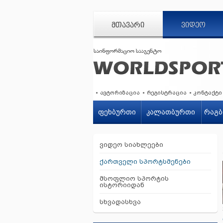
ᲛᲗᲐᲕᲐᲠᲘ
ᲕᲘᲓᲔᲝ
ავტორიზაცია
რეგისტრაცია
კონტაქტი
ფეხბურთი
კალათბურთი
რაგბ
ვიდეო სიახლეები
ქართველი სპორტსმენები
მსოფლიო სპორტის
ისტორიიდან
სხვადასხვა