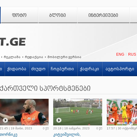
ᲤᲝᲢᲝ
ᲑᲚᲝᲒᲘ
ᲘᲜᲢᲔᲠᲕᲘᲣᲔᲑᲘ
ENG
RUS
რეკლამა
რედაქცია
მობილური ვერსია
ი
ჭიდაობა
ძიუდო
ჩოგბურთი
ჭადრაკი
ავტოსპორტი
ქართველი სპორტსმენები
21:45 | 19 მაისი, 2023
0
20:18 | 18 იანვარი, 2023
0
17:57 | 30 ოქტომბე
თორნიკე
კიტეიშვილის,