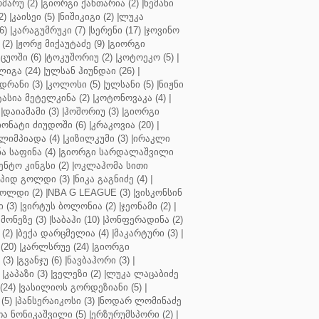
მარუ (2)
|
გიორგი ქანთარია (2)
|
ნემანი
2)
|
კაისეი (5)
|
ნიშიკიგი (2)
|
ლუკა
6)
|
კარაგუმრუკი (7)
|
სერენი (17)
|
ჯოვინო
(2)
|
ჟორჟ მიქაუტაძე (9)
|
გიორგი
ცუოში (6)
|
ტოკუშორიუ (2)
|
კოტოეკო (5)
|
იგა (24)
|
ულსან ჰიუნდაი (26)
|
დრანი (3)
|
კოლოსი (5)
|
ულსანი (5)
|
ნიჟნი
ტასია მეტელკინა (2)
|
კოტონოვაკა (4)
|
|
დაიამამი (3)
|
ჰოშორიუ (3)
|
გიორგი
ონატი ძიუდოში (6)
|
კრაკოვია (20)
|
ლიმპიადა (4)
|
კიზილკუმი (3)
|
ირაკლი
ა საფინა (4)
|
გიორგი სარდალაშვილი
ენტო კინგსი (2)
|
ოკლაჰომა სითი
პიდ გოლდი (3)
|
ნიკა გაგნიძე (4)
|
ოლდი (2)
|
NBA G LEAGUE (3)
|
ვისკონსინ
 (3)
|
ვირტუს ბოლონია (2)
|
ჯეონამი (2)
|
მონეზე (3)
|
საბაჰი (10)
|
პონფერადინა (2)
(2)
|
ბექა დარცმელია (4)
|
მაკარტური (3)
|
(20)
|
კარლსრუე (24)
|
გიორგი
(3)
|
გვანჯუ (6)
|
ნავბაჰორი (3)
|
|
კაპაზი (3)
|
ველეზი (2)
|
ლუკა ლაცაბიძე
(24)
|
ვასილიოს გორდეზიანი (5)
|
(5)
|
პანსერაიკოსი (3)
|
ნოდარ ლომინაძე
ა ნონიკაშვილი (5)
|
ერზურუმსპორი (2)
|