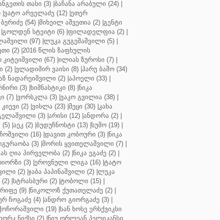
ნგეთის თასი (3)
|
ბაჩანა არაბული (24)
|
)
|
ვატო არველაძე (12)
|
ეთერ
ბერიძე (54)
|
მიხეილ აშვეთია (2)
|
გენტი
|
გოლდენ სტეიტი (6)
|
ფილადელფია (2)
|
აშვილი (97)
|
ლუკა გუგეშაშვილი (5)
|
თი (2)
|
2016 წლის ზაფხულის
 კიტეიშვილი (67)
|
ილიას ზუროსი (7)
|
 (2)
|
ვლადიმირ ვაისი (8)
|
ჰარუ ბაშო (34)
აზ ნადარეიშვილი (2)
|
აპოელი (33)
|
ნირი (3)
|
ხიმნასტიკი (8)
|
ნიკა
 (7)
|
ვორსკლა (3)
|
ვაკო გვილია (38)
|
კიევი (2)
|
ვისლა (23)
|
მეცი (30)
|
კახა
გელაშვილი (3)
|
არისი (12)
|
ანდორა (2)
|
 (5)
|
აეკ (2)
|
ბუდუჩნოსტი (13)
|
სუმო (19)
|
ოშვილი (16)
|
დავით კობოური (3)
|
ნიკა
გურაობა (3)
|
მორის ყვითელაშვილი (7)
|
ას ღია პირველობა (2)
|
ნიკა ეგაძე (2)
|
იორზი (3)
|
ეროვნული ლიგა (16)
|
ტატო
ვილი (2)
|
ჯაბა პაპინაშვილი (2)
|
ლუკა
(2)
|
სტრასბური (2)
|
ტობოლი (15)
|
რიფე (9)
|
ნიკოლოზ ქუთათელაძე (2)
|
ურ ჩოგაძე (4)
|
ანდრო გიორგაძე (3)
|
ქოჩორაშვილი (19)
|
სან ხოსე ერსქვიკსი
იორკ ნიქსი (2)
|
ნიუ ორლეან პელიკანსი