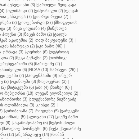
რაბ მუსელიანი (3)
|
ქართული შვიდკაცა
4)
|
ოლიმპიკი (2)
|
ეშტორილი (2)
|
ლევან
რია კაზაკოვა (7)
|
გიორგი რევია (7)
|
რები (2)
|
გიოტებორგი (27)
|
მსოფლიოს
ცა (3)
|
ნიკა ყიფიანი (4)
|
მინესოტა
ჰოუქსი (3)
|
ნაცუს ბაშო (2)
|
ტადუს
შკაშ აკადემია (2)
|
თად მაკფადენი (3)
|
ავას სპარტაკი (2)
|
აკი ბაშო (46)
|
 ტრნავა (3)
|
ციურიხი (6)
|
დეტროიტ
კოა (2)
|
მეგა ბემაქსი (2)
|
თორნიკე
ერენცვაროში (6)
|
მარიტიმუ (2)
|
ჟანიშვილი (6)
|
NCAA (10)
|
სარაევო (26)
|
ვი ეტაპი (2)
|
ჰაიდენჰაიმი (9)
|
ინტერ
უ (2)
|
ოკინოუმი (8)
|
სოკოკურაი (3)
|
(2)
|
მიტაკეუმი (6)
|
აბი (4)
|
მაისეი (6)
|
 რეპტორსი (18)
|
ლევან ელოშვილი (2)
|
ანიონიოსი (3)
|
ალექსანდრე წივწივაძე
ს ოლიმპიადა (3)
|
კეისეი (2)
|
3)
|
კირიბაიამა (7)
|
რიუდენი (5)
|
ვარეგემი
კა იმნაძე (5)
|
სლოვანი (27)
|
კიუშუ ბაშო
ი (8)
|
ვაკამოტოჰარუ (5)
|
სეტონ ჰოლი
)
|
შარლოტ ჰორნეტსი (6)
|
ბექა ქავთარაძე
რი (12)
|
ანკარაგიუჯუ (14)
|
რომან