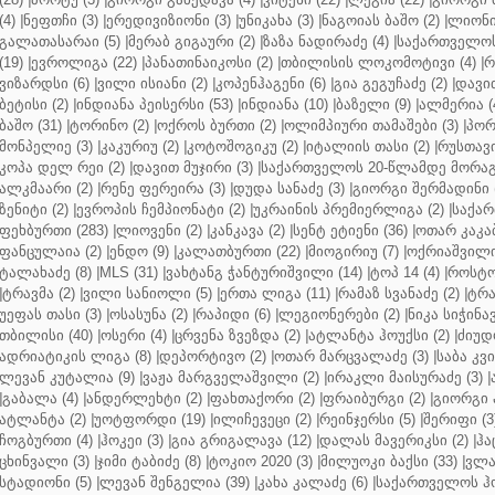
(4)
|
ნეფთჩი (3)
|
ერედივიზიონი (3)
|
უნიკახა (3)
|
ნაგოიას ბაშო (2)
|
ლიონი 
გალათასარაი (5)
|
მერაბ გიგაური (2)
|
ზაზა ნადირაძე (4)
|
საქართველოს
(19)
|
ევროლიგა (22)
|
პანათინაიკოსი (2)
|
თბილისის ლოკომოტივი (4)
|
რ
ვიზარდსი (6)
|
ვილი ისიანი (2)
|
კოპენჰაგენი (6)
|
გია გეგუჩაძე (2)
|
დავით
ბეტისი (2)
|
ინდიანა პეისერსი (53)
|
ინდიანა (10)
|
ბაზელი (9)
|
ალმერია (
ბაშო (31)
|
ტორინო (2)
|
ოქროს ბურთი (2)
|
ოლიმპიური თამაშები (3)
|
პორ
მონპელიე (3)
|
კაკურიუ (2)
|
კოტოშოგიკუ (2)
|
იტალიის თასი (2)
|
რუსთავი
კოპა დელ რეი (2)
|
დავით მუჯირი (3)
|
საქართველოს 20-წლამდე მორაგბ
ალკმაარი (2)
|
რენე ფერეირა (3)
|
დუდა სანაძე (3)
|
გიორგი შერმადინი (
ზენიტი (2)
|
ევროპის ჩემპიონატი (2)
|
უკრაინის პრემიერლიგა (2)
|
საქარ
ფეხბურთი (283)
|
ლიოვენი (2)
|
კანკავა (2)
|
სენტ ეტიენი (36)
|
ოთარ კაკაბ
ფანცულაია (2)
|
ენდო (9)
|
კალათბურთი (22)
|
მიოგირიუ (7)
|
ოქრიაშვილი
ტალახაძე (8)
|
MLS (31)
|
ვახტანგ ჭანტურიშვილი (14)
|
ტოპ 14 (4)
|
როსტო
|
ტრავმა (2)
|
ვილი სანიოლი (5)
|
ერთა ლიგა (11)
|
რამაზ სვანაძე (2)
|
ტრა
უეფას თასი (3)
|
ოსასუნა (2)
|
რაპიდი (6)
|
ლეგიონერები (2)
|
ნიკა სიჭინავ
თბილისი (40)
|
ოსერი (4)
|
ცრვენა ზვეზდა (2)
|
ატლანტა ჰოუქსი (2)
|
ძიუდო
ადრიატიკის ლიგა (8)
|
დეპორტივო (2)
|
ოთარ მარცვალაძე (3)
|
საბა კვ
ლევან კუტალია (9)
|
ვაჟა მარგველაშვილი (2)
|
ირაკლი მაისურაძე (3)
|
|
გაბალა (4)
|
ანდერლეხტი (2)
|
ფახთაქორი (2)
|
ფრაიბურგი (2)
|
გიორგი 
ატლანტა (2)
|
უოტფორდი (19)
|
ილიჩევეცი (2)
|
რეინჯერსი (5)
|
შერიფი (3
ჩოგბურთი (4)
|
ჰოკეი (3)
|
გია გრიგალავა (12)
|
დალას მავერიკსი (2)
|
ჰა
ცხინვალი (3)
|
ჯიმი ტაბიძე (8)
|
ტოკიო 2020 (3)
|
მილუოკი ბაქსი (33)
|
ვლა
სტადიონი (5)
|
ლევან შენგელია (39)
|
კახა კალაძე (6)
|
საქართველოს ჰო