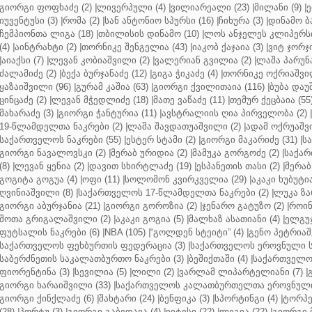
გიორგი ფოფხაძე (2)
|
ლივერპული (4)
|
ვილიარეალი (23)
|
მილანი (9)
|
ე
იუვენტუსი (3)
|
რომა (2)
|
სან ანტონიო სპურსი (16)
|
ჩიხურა (3)
|
დინამო ბა
ჩემპიონთა ლიგა (18)
|
თბილისის დინამო (10)
|
ლოს ანჯელეს კლიპერსი
(4)
|
აინტრახტი (2)
|
თორნიკე შენგელია (43)
|
იაკობ ქაჯაია (3)
|
ვიტ ჯორჯი
|
აიაქსი (7)
|
ლევან კობიაშვილი (2)
|
ვალერიან გვილია (2)
|
ლაშა პარუნა
ძალამიძე (2)
|
ბექა ბურჯანაძე (12)
|
გიგა ჭიკაძე (4)
|
თორნიკე ოქრიაშვილ
ყაზაიშვილი (96)
|
გურამ კაშია (63)
|
გიორგი ქვილითაია (116)
|
ბუბა დაუ
ცინცაძე (2)
|
ლევან მჭედლიძე (18)
|
მათე ვაწაძე (11)
|
თემურ ქეცბაია (55
მახარაძე (3)
|
გიორგი ჭანტურია (11)
|
ავსტრალიის ღია პირველობა (2)
|
19-წლამდელთა ნაკრები (2)
|
ლაშა შავდათუაშვილი (2)
|
ადამ ოქრუაშვი
საქართველოს ნაკრები (55)
|
ესტერ სტამი (2)
|
გიორგი მაკარიძე (31)
|
ს
გიორგი ნავალოვსკი (2)
|
მერაბ ურიდია (2)
|
მამუკა გორგოძე (2)
|
საქარ
(8)
|
ლევან ყენია (2)
|
დავით სხირტლაძე (19)
|
ესპანეთის თასი (2)
|
მერაბ
გოგიტა გოგუა (4)
|
ოფი (11)
|
სოლომონ კვირკველია (29)
|
აკაკი ხუბუტია
ღვინიაშვილი (8)
|
საქართველოს 17-წლამდელთა ნაკრები (2)
|
ლუკა ზა
გიორგი აბურჯანია (21)
|
გიორგი გოროზია (2)
|
ჯენარო გატუზო (2)
|
როინ
შოთა გრიგალაშვილი (2)
|
აკაკი გოგია (5)
|
მალხაზ ასათიანი (4)
|
ელგუჯ
ფუტსალის ნაკრები (6)
|
NBA (105)
|
“გოლდენ სტეიტი” (4)
|
გენო პეტრიაშ
საქართველოს ფეხბურთის ფედერაცია (3)
|
საქართველოს ეროვნული ს
საბერძნეთის საკალათბურთო ნაკრები (3)
|
ბეშიქთაში (4)
|
საქართველოს
ფიორენტინა (3)
|
სევილია (5)
|
ლილი (2)
|
ვარლამ ლიპარტელიანი (7)
|
გიორგი ხარაიშვილი (33)
|
საქართველოს კალათბურთელთა ეროვნული 
გიორგი ქინქლაძე (6)
|
შახტარი (24)
|
ბენფიკა (3)
|
სპორტინგი (4)
|
ტორპე
(28)
|
პორტუ (3)
|
გიორგი გაბედავა (4)
|
ვიტესი (22)
|
ლეგია (22)
|
გიორგი 