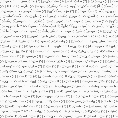
დოლიძე (5)
|
კაისარი (7)
|
ტაკანოშო (3)
|
შოჰოზანი (2)
|
კაგაიაკი (7)
|
ჩიიო
(2)
|
UFC (30)
|
აგმკ (2)
|
ვოლფსბერგერი (6)
|
ფეჰერვარი (24)
|
შიმანოუმი (
სილაგაძე (7)
|
ვალმიერა (2)
|
ტერენოფუჯი (2)
|
აპოლონი (7)
|
ინჰულეცი (
ფლამარიონი (2)
|
ლეხი (17)
|
ხვიცა კვარაცხელია (2)
|
ლამია (9)
|
ჯოვინო 
მამარდაშვილი (35)
|
გურამ ქუთათელაძე (4)
|
ილია თოფურია (12)
|
ტერუ
მსოფლიოს 2022 წლის ჩემპიონატის შესარჩევი ეტაპი (2)
|
კონფერენს ლ
პერსეპოლისი (9)
|
დოჰას მასტერსი (2)
|
ილია ბერიაშვილი (3)
|
ლუკა გა
ნოვგოროდი (2)
|
თელ-ავივის გრან სლემი (2)
|
გიორგი გაგუა (16)
|
ანას
ლენოვო ტენერიფე (12)
|
ლუკა გაგნიძე (7)
|
სერანი (5)
|
ნეფტეხიმიკი (2)
აბუაშვილი (5)
|
ჰატაისპორი (18)
|
დენვერ ნაგეთსი (2)
|
მსოფლიოს ჩემპი
ნიუკასლ ჯეტსი (16)
|
ჩიიონო (3)
|
დოქსა (3)
|
პოდბესკიძიე (3)
|
პარიზის ო
აზაროვი (11)
|
K ლიგა (3)
|
რაკოვი (2)
|
სანდრო ალთუნაშვილი (2)
|
კარინ
(2)
|
დავით ნინიაშვილი (5)
|
ჩიიონოკუნი (3)
|
მემფის გრიზლი (4)
|
საკრამ
თანდერი (2)
|
ლეუვენი (2)
|
აკუა (2)
|
G ლიგა (8)
|
ჩიიოშომა (2)
|
გრანდ რა
ანასტასია გუბანოვა (3)
|
გიორგი გოჩოლეიშვილი (9)
|
გრანდ რაპიდს გ
ჰერდი (7)
|
ჩიომარუ (4)
|
ვისკონსინი (2)
|
II ბუნდესლიგა (17)
|
ჰათაისპორი
რაკუვი (2)
|
ანზორ მექვაბიშვილი (16)
|
ზლინი (4)
|
ჩიკაგო ბულსი (2)
|
კრე
|
იური ტაბატაძე (6)
|
ნიშიკიფუჯი (3)
|
პანეტოლიკოსი (5)
|
პანეთოლიკოსი 
საბა საზონოვი (2)
|
ნეს ციონა (2)
|
თომა ტაბატაძე (6)
|
გიორგი კვერნაძე 
მოისწრაფიშვილი (3)
|
გაბრიელ სიგუა (12)
|
ივა გელაშვილი (2)
|
ნასაფი 
ქოჯაელისპორი (5)
|
ველეზ მოსტარი (2)
|
საბა გოგლიჩიძე (8)
|
ჟენისი (3)
(2)
|
ლაშა ოდიშარია (11)
|
იაბლონეცი (7)
|
შანდონი (5)
|
შანდონ ტაიშანი 
ოლიმპიადა 2024 (4)
|
იმედა აშორტია (3)
|
გიორგი მაისურაძე (2)
|
ისტრა 
(2)
|
საბა მამაცაშვილი (6)
|
სირიუსი (2)
|
ვლადიმერ მამუჩაშვილი (3)
|
შოთ