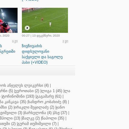
ი, 2020
00:27 | 13 დეკემბერი, 2020
0
2
ს
ზივზივაძის
ნგრეთში
დიდსულოვანი
საქციელი და საგოლე
პასი (+VIDEO)
ოს ანჯელეს ლეიკერსი (4)
|
რნი (5)
|
ევროთასი (2)
|
ლიგა 1 (45)
|
ლა
)
|
ტოჩინოშინი (193)
|
გაგამარუ (61)
|
ბა კანკავა (35)
|
სანდრო კობახიძე (8)
|
მსი (2)
|
ირაკლი შეყილაძე (2)
|
ჯანო
ვიშვილი (3)
|
ბარსელონა (4)
|
პსჟ (37)
|
მპოლი (13)
|
შალკე (2)
|
ნაპოლი (35)
|
თუმი (2)
|
გურამ თუშიშვილი (7)
|