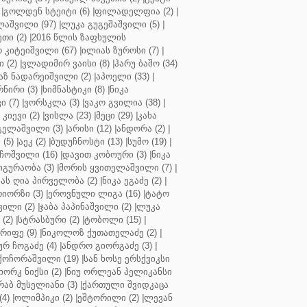
|
გოლდენ სტეიტი (6)
|
ფილადელფია (2)
|
აშვილი (97)
|
ლუკა გუგეშაშვილი (5)
|
თი (2)
|
2016 წლის ზაფხულის
 კიტეიშვილი (67)
|
ილიას ზუროსი (7)
|
 (2)
|
ვლადიმირ ვაისი (8)
|
ჰარუ ბაშო (34)
აზ ნადარეიშვილი (2)
|
აპოელი (33)
|
ნირი (3)
|
ხიმნასტიკი (8)
|
ნიკა
 (7)
|
ვორსკლა (3)
|
ვაკო გვილია (38)
|
კიევი (2)
|
ვისლა (23)
|
მეცი (29)
|
კახა
გელაშვილი (3)
|
არისი (12)
|
ანდორა (2)
|
 (5)
|
აეკ (2)
|
ბუდუჩნოსტი (13)
|
სუმო (19)
|
ოშვილი (16)
|
დავით კობოური (3)
|
ნიკა
გურაობა (3)
|
მორის ყვითელაშვილი (7)
|
ას ღია პირველობა (2)
|
ნიკა ეგაძე (2)
|
იორზი (3)
|
ეროვნული ლიგა (16)
|
ტატო
ვილი (2)
|
ჯაბა პაპინაშვილი (2)
|
ლუკა
(2)
|
სტრასბური (2)
|
ტობოლი (15)
|
რიფე (9)
|
ნიკოლოზ ქუთათელაძე (2)
|
ურ ჩოგაძე (4)
|
ანდრო გიორგაძე (3)
|
ქოჩორაშვილი (19)
|
სან ხოსე ერსქვიკსი
იორკ ნიქსი (2)
|
ნიუ ორლეან პელიკანსი
რაბ მუსელიანი (3)
|
ქართული შვიდკაცა
4)
|
ოლიმპიკი (2)
|
ეშტორილი (2)
|
ლევან