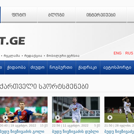
ᲤᲝᲢᲝ
ᲑᲚᲝᲒᲘ
ᲘᲜᲢᲔᲠᲕᲘᲣᲔᲑᲘ
ENG
RUS
რეკლამა
რედაქცია
მობილური ვერსია
ი
ჭიდაობა
ძიუდო
ჩოგბურთი
ჭადრაკი
ავტოსპორტი
ქართველი სპორტსმენები
00:40 | 19 აგვისტო, 2022
15
22:56 | 11 აგვისტო, 2022
5
21:50 | 28 ივლისი, 
ბუდუ ზივზივაძის გოლი
ბუდუ ზივზივაძის დუბლი
ბუდუ ზივზივაძე