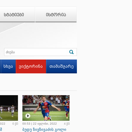
ᲡᲢᲐᲢᲘᲔᲑᲘ
ᲘᲡᲢᲝᲠᲘᲐ
სხვა
ვიქტორინა
თამაშგარე
2022
0
00:53 | 22 ივლისი, 2022
4
მ
ბუდუ ზივზივაძის გოლი