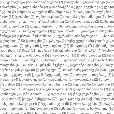
(19)
|
ევროლიგა (22)
|
პანათინაიკოსი (2)
|
თბილისის ლოკომოტივი (4)
|
რ
ვიზარდსი (6)
|
ვილი ისიანი (2)
|
კოპენჰაგენი (6)
|
გია გეგუჩაძე (2)
|
დავით
ბეტისი (2)
|
ინდიანა პეისერსი (53)
|
ინდიანა (10)
|
ბაზელი (9)
|
ალმერია (
ბაშო (31)
|
ტორინო (2)
|
ოქროს ბურთი (2)
|
ოლიმპიური თამაშები (3)
|
პორ
მონპელიე (3)
|
კაკურიუ (2)
|
კოტოშოგიკუ (2)
|
იტალიის თასი (2)
|
რუსთავი
კოპა დელ რეი (2)
|
დავით მუჯირი (3)
|
საქართველოს 20-წლამდე მორაგბ
ალკმაარი (2)
|
რენე ფერეირა (3)
|
დუდა სანაძე (3)
|
გიორგი შერმადინი (
ზენიტი (2)
|
ევროპის ჩემპიონატი (2)
|
უკრაინის პრემიერლიგა (2)
|
საქარ
ფეხბურთი (283)
|
ლიოვენი (2)
|
კანკავა (2)
|
სენტ ეტიენი (36)
|
ოთარ კაკაბ
ფანცულაია (2)
|
ენდო (9)
|
კალათბურთი (22)
|
მიოგირიუ (7)
|
ოქრიაშვილი
ტალახაძე (8)
|
MLS (31)
|
ვახტანგ ჭანტურიშვილი (14)
|
ტოპ 14 (4)
|
როსტო
|
ტრავმა (2)
|
ვილი სანიოლი (5)
|
ერთა ლიგა (11)
|
რამაზ სვანაძე (2)
|
ტრა
უეფას თასი (3)
|
ოსასუნა (2)
|
რაპიდი (6)
|
ლეგიონერები (2)
|
ნიკა სიჭინავ
თბილისი (40)
|
ოსერი (4)
|
ცრვენა ზვეზდა (2)
|
ატლანტა ჰოუქსი (2)
|
ძიუდო
ადრიატიკის ლიგა (8)
|
დეპორტივო (2)
|
ოთარ მარცვალაძე (3)
|
საბა კვ
ლევან კუტალია (9)
|
ვაჟა მარგველაშვილი (2)
|
ირაკლი მაისურაძე (3)
|
|
გაბალა (4)
|
ანდერლეხტი (2)
|
ფახთაქორი (2)
|
ფრაიბურგი (2)
|
გიორგი 
ატლანტა (2)
|
უოტფორდი (19)
|
ილიჩევეცი (2)
|
რეინჯერსი (5)
|
შერიფი (3
ჩოგბურთი (4)
|
ჰოკეი (3)
|
გია გრიგალავა (12)
|
დალას მავერიკსი (2)
|
ჰა
ცხინვალი (3)
|
ჯიმი ტაბიძე (8)
|
ტოკიო 2020 (3)
|
მილუოკი ბაქსი (33)
|
ვლა
სტადიონი (5)
|
ლევან შენგელია (39)
|
კახა კალაძე (6)
|
საქართველოს ჰო
მოსკოვის სპარტაკი (4)
|
ბრუკლინ ნეტსი (5)
|
რომან ჭანტურია (3)
|
საფრა
მათე კვირკვია (2)
|
ჩერნომორეცი (3)
|
ომონია (3)
|
დავით ხოჭოლავა (16
ლიპარტელიანი (6)
|
ონისე სანებლიძე (3)
|
ზვიად პატარიძე (2)
|
გიორგი 