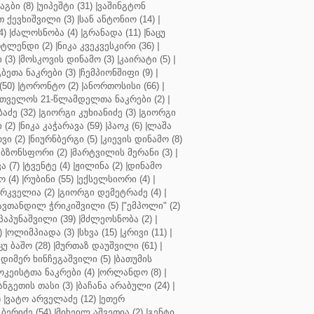
აგბი (8)
|
უიპეშტი (31)
|
ვაშინგტონ
 ქევხიშვილი (3)
|
სან ანტონიო (14)
|
4)
|
ძალოსნობა (4)
|
გრანადა (11)
|
ნაცუ
ტლენდი (2)
|
ნიკა კვეკვესკირი (36)
|
 (3)
|
მოსკოვის დინამო (3)
|
კაირატი (5)
|
ეთა ნაკრები (3)
|
ჩემპიონშიფი (9)
|
50)
|
ტორონტო (2)
|
ანორთოსისი (66)
|
თველოს 21-წლამდელთა ნაკრები (2)
|
აძე (32)
|
გიორგი კუხიანიძე (3)
|
გიორგი
 (2)
|
ნიკა კაჭარავა (59)
|
პაოკ (6)
|
ლაშა
ვი (2)
|
ნიურნბერგი (5)
|
კიევის დინამო (8)
ბზონსფორი (2)
|
მარტვილის მერანი (3)
|
ა (7)
|
ტვენტე (4)
|
ჟილინა (2)
|
დინამო
 (4)
|
რუბინი (55)
|
ექსელსიორი (4)
|
ირკველია (2)
|
გიორგი დემეტრაძე (4)
|
ავთანდილ ჭრიკიშვილი (5)
|
"ემპოლი" (2)
პაპუნაშვილი (39)
|
მძლეოსნობა (2)
|
)
|
ოლიმპიადა (3)
|
სხვა (15)
|
კრივი (11)
|
ცუ ბაშო (28)
|
მურთაზ დაუშვილი (61)
|
დიმერ ხინჩეგაშვილი (5)
|
ბათუმის
კეისტთა ნაკრები (4)
|
ორლანდო (8)
|
ნგეთის თასი (3)
|
ბაჩანა არაბული (24)
|
)
|
ვატო არველაძე (12)
|
ეთერ
ბერიძე (54)
|
მიხეილ აშვეთია (2)
|
გენტი