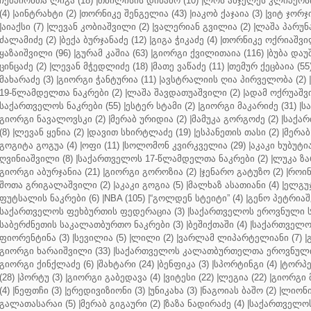
ჩემპიონთა ლიგა (18)
|
თბილისის დინამო (10)
|
ლოს ანჯელეს კლიპერსი
(4)
|
აინტრახტი (2)
|
თორნიკე შენგელია (43)
|
იაკობ ქაჯაია (3)
|
ვიტ ჯორჯი
|
აიაქსი (7)
|
ლევან კობიაშვილი (2)
|
ვალერიან გვილია (2)
|
ლაშა პარუნა
ძალამიძე (2)
|
ბექა ბურჯანაძე (12)
|
გიგა ჭიკაძე (4)
|
თორნიკე ოქრიაშვილ
ყაზაიშვილი (96)
|
გურამ კაშია (63)
|
გიორგი ქვილითაია (116)
|
ბუბა დაუ
ცინცაძე (2)
|
ლევან მჭედლიძე (18)
|
მათე ვაწაძე (11)
|
თემურ ქეცბაია (55
მახარაძე (3)
|
გიორგი ჭანტურია (11)
|
ავსტრალიის ღია პირველობა (2)
|
19-წლამდელთა ნაკრები (2)
|
ლაშა შავდათუაშვილი (2)
|
ადამ ოქრუაშვი
საქართველოს ნაკრები (55)
|
ესტერ სტამი (2)
|
გიორგი მაკარიძე (31)
|
ს
გიორგი ნავალოვსკი (2)
|
მერაბ ურიდია (2)
|
მამუკა გორგოძე (2)
|
საქარ
(8)
|
ლევან ყენია (2)
|
დავით სხირტლაძე (19)
|
ესპანეთის თასი (2)
|
მერაბ
გოგიტა გოგუა (4)
|
ოფი (11)
|
სოლომონ კვირკველია (29)
|
აკაკი ხუბუტია
ღვინიაშვილი (8)
|
საქართველოს 17-წლამდელთა ნაკრები (2)
|
ლუკა ზა
გიორგი აბურჯანია (21)
|
გიორგი გოროზია (2)
|
ჯენარო გატუზო (2)
|
როინ
შოთა გრიგალაშვილი (2)
|
აკაკი გოგია (5)
|
მალხაზ ასათიანი (4)
|
ელგუჯ
ფუტსალის ნაკრები (6)
|
NBA (105)
|
“გოლდენ სტეიტი” (4)
|
გენო პეტრიაშ
საქართველოს ფეხბურთის ფედერაცია (3)
|
საქართველოს ეროვნული ს
საბერძნეთის საკალათბურთო ნაკრები (3)
|
ბეშიქთაში (4)
|
საქართველოს
ფიორენტინა (3)
|
სევილია (5)
|
ლილი (2)
|
ვარლამ ლიპარტელიანი (7)
|
გიორგი ხარაიშვილი (33)
|
საქართველოს კალათბურთელთა ეროვნული 
გიორგი ქინქლაძე (6)
|
შახტარი (24)
|
ბენფიკა (3)
|
სპორტინგი (4)
|
ტორპე
(28)
|
პორტუ (3)
|
გიორგი გაბედავა (4)
|
ვიტესი (22)
|
ლეგია (22)
|
გიორგი 
(4)
|
ნეფთჩი (3)
|
ერედივიზიონი (3)
|
უნიკახა (3)
|
ნაგოიას ბაშო (2)
|
ლიონი 
გალათასარაი (5)
|
მერაბ გიგაური (2)
|
ზაზა ნადირაძე (4)
|
საქართველოს