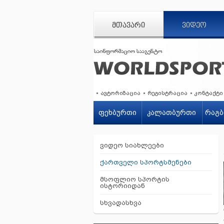
ᲛᲗᲐᲕᲐᲠᲘ
ᲕᲘᲓᲔᲝ
ავტორიზაცია
რეგისტრაცია
კონტაქტი
ფეხბურთი
კალათბურთი
რაგბ
ვიდეო სიახლეები
ქართველი სპორტსმენები
მსოფლიო სპორტის
ისტორიიდან
სხვადასხვა