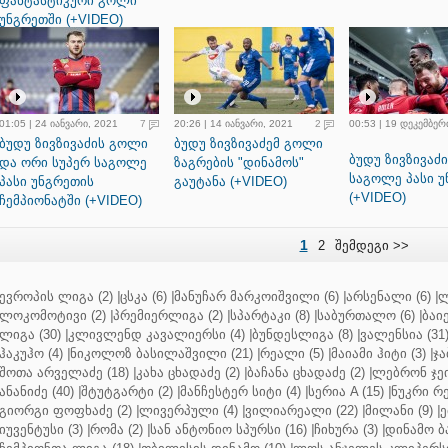
ფანტასტიკური გოლი
უნგრეთში (+VIDEO)
01:05 | 24 იანვარი, 2021
7
20:26 | 14 იანვარი, 2021
2
00:53 | 19 დეკემბერ
ბუდუ ზივზივაძის გოლი
ბუდუ ზივზივაძემ გოლი
ბუდუ ზივზივაძი
და ორი სუპერ საგოლე
ზაგრების "დინამოს"
საგოლე პასი უ
პასი უნგრეთის
გაუტანა (+VIDEO)
(+VIDEO)
ჩემპიონატში (+VIDEO)
1
2
შემდეგი >>
ევროპის ლიგა (2)
|
ცსკა (6)
|
მანუჩარ მარკოიშვილი (6)
|
არსენალი (6)
|
ლ
ლოკომოტივი (2)
|
პრემიერლიგა (2)
|
სპარტაკი (8)
|
საბურთალო (6)
|
ბაიე
ლიგა (30)
|
კლივლენდ კავალიერსი (4)
|
ბუნდესლიგა (8)
|
ვალენსია (31
ჰაკუჰო (4)
|
ნიკოლოზ ბასილაშვილი (21)
|
რეალი (5)
|
მაიამი ჰიტი (3)
|
ჯა
შოთა არველაძე (18)
|
კახა ცხადაძე (2)
|
ბაჩანა ცხადაძე (2)
|
ლებრონ ჯეი
ანანიძე (40)
|
შტუტგარტი (2)
|
მანჩესტერ სიტი (4)
|
სერია A (15)
|
ნუკრი რე
გიორგი ფოფხაძე (2)
|
ლივერპული (4)
|
ვილიარეალი (22)
|
მილანი (9)
|
ე
იუვენტუსი (3)
|
რომა (2)
|
სან ანტონიო სპურსი (16)
|
ჩიხურა (3)
|
დინამო ბა