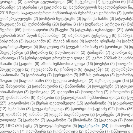
გორგაძე (3)
|
გიორგი გულიაშვილი (36)
|
სეტუბალი (7)
|
ლუცერნი (6)
|
მა
რასინგი (7)
|
ტარაზი (3)
|
ვიტორია (2)
|
საქართველოს საკალთბურთო ნაკ
2019 წლის საკალათბურთო ჩემპიონატის შესარჩევი ტურნირი (3)
|
გორი
ტიმბერვლულვზი (2)
|
ბოსტონ სელტიკსი (3)
|
ფინიქს სანსი (3)
|
ატლანტა 
მაკფადენი (2)
|
ფროზინონე (20)
|
სერია B (14)
|
დუნაისკა სტრედა (9)
|
პუ
შტურმი (66)
|
ქონიასფორი (8)
|
შავესი (3)
|
ატლანტა იუნაიტედი (21)
|
ტრნ
ევროპის 2024 წლის ჩემპიონატი (3)
|
იბეროსტარ ტენერიფე (8)
|
სპარტაკ
პისტონსი (3)
|
ტაკაკეიშო (6)
|
რევაზ ინჯგია (4)
|
ალინა ურუშაძე (4)
|
გიპუზ
გაფრინდაშვილი (4)
|
ზაგლებიე (6)
|
ლევან ხარაბაძე (6)
|
გორნიკი (5)
|
ფ
მაგდებურგი (2)
|
მიტორიუ (2)
|
ალ-ჰილალი (2)
|
ტამავაში (7)
|
გიორგი ბე
კრაიოვა (15)
|
კრისტალბეთ ეროვნული ლიგა (2)
|
ევრო 2020-ის შესარჩე
მაიამი (4)
|
კადისი (6)
|
აზიის ჩემპიონთა ლიგა (16)
|
ბრესტი (2)
|
ჩიოტარი
ჰოკუტოფუჯი (2)
|
იუტაკაიამა (5)
|
იჩინოჯო (6)
|
ტაკაგენჯი (3)
|
კუოკოშუჰო 
ასანოიამა (6)
|
ტობიზარუ (7)
|
ცურუგიშო (5)
|
NBA-ს დრაფტი (3)
|
ტორონტო
შოდაი (5)
|
ნაგოია ბაშო (22)
|
ტულის არსენალი (2)
|
მეზოკოვესდი (15)
|
პ
(2)
|
შახტიორი (2)
|
ადანასფორი (3)
|
პანიონისი (3)
|
ლოკერენი (7)
|
ტოკიო
იჩიამამოტო (3)
|
ტომოკაძე (2)
|
დაიეიშო (4)
|
ჩიიოტარიუ (7)
|
იროდორი (
(2)
|
ქონიასპორი (8)
|
ბურგოსი (3)
|
წყალბურთის ჩემპიონთა ლიგა (3)
|
ლუ
(27)
|
კოტოშოჰო (3)
|
მერაბ დვალიშვილი (15)
|
ტოჩინოინი (4)
|
ტაკარაფუჯ
(12)
|
სეპაჰანი (3)
|
ლუკა ბერულავა (5)
|
გიორგი მიქაუტაძე (92)
|
ზირა (36
(3)
|
ლოზანა (4)
|
ონოშო (2)
|
ლევან საგინაშვილი (2)
|
ოკინეუმი (3)
|
როტო
დოლიძე (5)
|
კაისარი (7)
|
ტაკანოშო (3)
|
შოჰოზანი (2)
|
კაგაიაკი (7)
|
ჩიიო
(2)
|
UFC (30)
|
აგმკ (2)
|
ვოლფსბერგერი (6)
|
ფეჰერვარი (24)
|
შიმანოუმი (
სილაგაძე (7)
|
ვალმიერა (2)
|
ტერენოფუჯი (2)
|
აპოლონი (7)
|
ინჰულეცი (