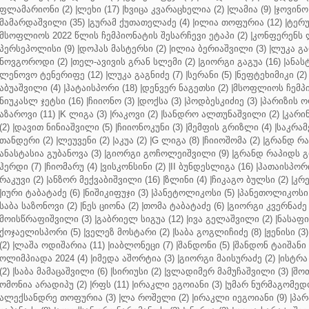
ფლამარიონი (2)
|
ლეხი (17)
|
ხვიცა კვარაცხელია (2)
|
ლამია (9)
|
ჯოვინო 
მამარდაშვილი (35)
|
გურამ ქუთათელაძე (4)
|
ილია თოფურია (12)
|
ტერუ
მსოფლიოს 2022 წლის ჩემპიონატის შესარჩევი ეტაპი (2)
|
კონფერენს ლ
პერსეპოლისი (9)
|
დოჰას მასტერსი (2)
|
ილია ბერიაშვილი (3)
|
ლუკა გა
ნოვგოროდი (2)
|
თელ-ავივის გრან სლემი (2)
|
გიორგი გაგუა (16)
|
ანას
ლენოვო ტენერიფე (12)
|
ლუკა გაგნიძე (7)
|
სერანი (5)
|
ნეფტეხიმიკი (2)
აბუაშვილი (4)
|
ჰატაისპორი (18)
|
დენვერ ნაგეთსი (2)
|
მსოფლიოს ჩემპი
ნიუკასლ ჯეტსი (16)
|
ჩიიონო (3)
|
დოქსა (3)
|
პოდბესკიძიე (3)
|
პარიზის ო
აზაროვი (11)
|
K ლიგა (3)
|
რაკოვი (2)
|
სანდრო ალთუნაშვილი (2)
|
კარინ
(2)
|
დავით ნინიაშვილი (5)
|
ჩიიონოკუნი (3)
|
მემფის გრიზლი (4)
|
საკრამ
თანდერი (2)
|
ლეუვენი (2)
|
აკუა (2)
|
G ლიგა (8)
|
ჩიიოშომა (2)
|
გრანდ რა
ანასტასია გუბანოვა (3)
|
გიორგი გოჩოლეიშვილი (9)
|
გრანდ რაპიდს გ
ჰერდი (7)
|
ჩიომარუ (4)
|
ვისკონსინი (2)
|
II ბუნდესლიგა (16)
|
ჰათაისპორი
რაკუვი (2)
|
ანზორ მექვაბიშვილი (16)
|
ზლინი (4)
|
ჩიკაგო ბულსი (2)
|
კრე
|
იური ტაბატაძე (6)
|
ნიშიკიფუჯი (3)
|
პანეტოლიკოსი (5)
|
პანეთოლიკოსი 
საბა საზონოვი (2)
|
ნეს ციონა (2)
|
თომა ტაბატაძე (6)
|
გიორგი კვერნაძე 
მოისწრაფიშვილი (3)
|
გაბრიელ სიგუა (12)
|
ივა გელაშვილი (2)
|
ნასაფი 
ქოჯაელისპორი (5)
|
ველეზ მოსტარი (2)
|
საბა გოგლიჩიძე (8)
|
ჟენისი (3)
(2)
|
ლაშა ოდიშარია (11)
|
იაბლონეცი (7)
|
შანდონი (5)
|
შანდონ ტაიშანი 
ოლიმპიადა 2024 (4)
|
იმედა აშორტია (3)
|
გიორგი მაისურაძე (2)
|
ისტრა 
(2)
|
საბა მამაცაშვილი (6)
|
სირიუსი (2)
|
ვლადიმერ მამუჩაშვილი (3)
|
შოთ
ომონია არადიპუ (2)
|
რფს (11)
|
ირაკლი ეგოიანი (3)
|
უმარ ნურმაგომედო
ალექსანდრე თოფურია (3)
|
ლა როშელი (2)
|
ირაკლი იეგოიანი (9)
|
პარ