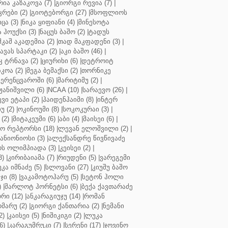
რია კაზაკოვა (7)
|
გიორგი რევია (7)
|
რები (2)
|
გიოტებორგი (27)
|
მსოფლიოს
ცა (3)
|
ნიკა ყიფიანი (4)
|
მინესოტა
ჰოუქსი (3)
|
ნაცუს ბაშო (2)
|
ტადუს
შკაშ აკადემია (2)
|
თად მაკფადენი (3)
|
ავას სპარტაკი (2)
|
აკი ბაშო (46)
|
 ტრნავა (2)
|
ციურიხი (6)
|
დეტროიტ
კოა (2)
|
მეგა ბემაქსი (2)
|
თორნიკე
ერენცვაროში (6)
|
მარიტიმუ (2)
|
ჟანიშვილი (6)
|
NCAA (10)
|
სარაევო (26)
|
ვი ეტაპი (2)
|
ჰაიდენჰაიმი (8)
|
ინტერ
უ (2)
|
ოკინოუმი (8)
|
სოკოკურაი (3)
|
(2)
|
მიტაკეუმი (6)
|
აბი (4)
|
მაისეი (6)
|
 რეპტორსი (18)
|
ლევან ელოშვილი (2)
|
ანიონიოსი (3)
|
ალექსანდრე წივწივაძე
ს ოლიმპიადა (3)
|
კეისეი (2)
|
3)
|
კირიბაიამა (7)
|
რიუდენი (5)
|
ვარეგემი
კა იმნაძე (5)
|
სლოვანი (27)
|
კიუშუ ბაშო
ი (8)
|
ვაკამოტოჰარუ (5)
|
სეტონ ჰოლი
)
|
შარლოტ ჰორნეტსი (6)
|
ბექა ქავთარაძე
რი (12)
|
ანკარაგიუჯუ (14)
|
რომან
მარუ (2)
|
გიორგი ქანთარია (2)
|
ნემანი
2)
|
კაისეი (5)
|
ნიშიკიგი (2)
|
ლუკა
6)
|
კარაგუმრუკი (7)
|
სერენი (17)
|
ჯოვინო