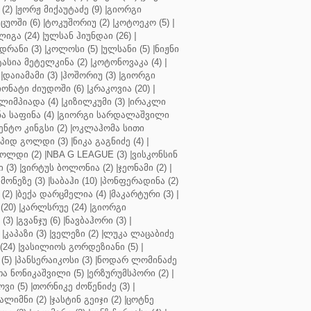
(2)
|
ჟორჟ მიქაუტაძე (9)
|
გიორგი
ცუოში (6)
|
ტოკუშორიუ (2)
|
კოტოეკო (5)
|
იგა (24)
|
ულსან ჰიუნდაი (26)
|
დრანი (3)
|
კოლოსი (5)
|
ულსანი (5)
|
ნიჟნი
ტასია მეტელკინა (2)
|
კოტონოვაკა (4)
|
|
დაიამამი (3)
|
ჰოშორიუ (3)
|
გიორგი
ონატი ძიუდოში (6)
|
კრაკოვია (20)
|
ლიმპიადა (4)
|
კიზილკუმი (3)
|
ირაკლი
ა საფინა (4)
|
გიორგი სარდალაშვილი
ენტო კინგსი (2)
|
ოკლაჰომა სითი
პიდ გოლდი (3)
|
ნიკა გაგნიძე (4)
|
ოლდი (2)
|
NBA G LEAGUE (3)
|
ვისკონსინ
 (3)
|
ვირტუს ბოლონია (2)
|
ჯეონამი (2)
|
მონეზე (3)
|
საბაჰი (10)
|
პონფერადინა (2)
(2)
|
ბექა დარცმელია (4)
|
მაკარტური (3)
|
(20)
|
კარლსრუე (24)
|
გიორგი
(3)
|
გვანჯუ (6)
|
ნავბაჰორი (3)
|
|
კაპაზი (3)
|
ველეზი (2)
|
ლუკა ლაცაბიძე
(24)
|
ვასილიოს გორდეზიანი (5)
|
(5)
|
პანსერაიკოსი (3)
|
ნოდარ ლომინაძე
ა ნონიკაშვილი (5)
|
ერზურუმსპორი (2)
|
ვი (5)
|
თორნიკე ძოწენიძე (3)
|
ალიმნი (2)
|
ჯასტინ გეიჯი (2)
|
ცოტნე