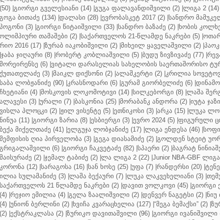
(50)
|
გიორგი გველესიანი (14)
|
გუგა ფალავანდიშვილი (2)
|
ლიგა 2 (14)
გოგა ბითაძე (134)
|
დალასი (28)
|
ევრობასკეტ 2017 (2)
|
სანდრო მამუკელ
პოგონი (3)
|
გიორგი წიტაიშვილი (33)
|
სანდრო ბაზაძე (2)
|
ხობის კოლხე
ოლიმპიური თამაშები (2)
|
საქართველოს 21-წლამდე ნაკრები (5)
|
ოთარ
რიო 2016 (17)
|
ზურაბ იაკობიშვილი (2)
|
მიხეილ ყაველაშვილი (2)
|
პაოკი
|
ჯაბა ჯიღაური (8)
|
რობერტ კობლიაშვილი (5)
|
ბუდუ ზივზივაძე (77)
|
რევ
მორეირენსე (6)
|
ვიტალი დარასელიას სახელობის საერთაშორისო ტურ
ქუთათელაძე (3)
|
მაიკლ დიქსონი (2)
|
ალაშკერტი (2)
|
კრილია სოვეტოვი
საბა ლობჟანიძე (90)
|
კრასნოდარი (6)
|
გურამ გიორბელიძე (6)
|
დინამო 
ჩხეტიანი (4)
|
მოსკოვის ლოკომოტივი (14)
|
სილკებორგი (8)
|
ლაშა შერ
ალავესი (3)
|
ურალი (7)
|
ბასკონია (25)
|
მორაბანკ ანდორა (2)
|
იუტა ჯაზი
ვისლა პლოცკი (2)
|
ჟილ ვისენტე (5)
|
ეთნიკოსი (3)
|
არკა (15)
|
ლუკა ლოჩ
ნინუა (11)
|
გიორგი ზარია (8)
|
ესბიერგი (3)
|
ევრო 2024 (5)
|
ფიგურული ცი
ბექა მიქელთაძე (41)
|
ელგუჯა ლობჯანიძე (17)
|
ლიგა ენდესა (46)
|
სოფი
მემფისის ღია პირველობა (3)
|
გეგა დიასამიძე (2)
|
გოლდენ სტეიტ უორ
გრიგალაშვილი (6)
|
გიორგი ჩაკვეტაძე (82)
|
სპაერი (2)
|
ბაგრატ ნინიაშ
მაისურაძე (2)
|
ჯემალ ტაბიძე (2)
|
ლა ლიგა 2 (22)
|
Junior NBA-GBF ლიგა 
კორონა (12)
|
სარაგოსა (16)
|
სან ხოსე (25)
|
უფა (7)
|
რანდერსი (20)
|
ტენე
ილია სულამანიძე (3)
|
ლაშა ბექაური (7)
|
ლუკა ლაკვეხელიანი (3)
|
თემ
საქართველოს 21 წლამდე ნაკრები (2)
|
დავით ვოლკოვი (45)
|
გიორგი 
(4)
|
რეჯიო ემილია (4)
|
გელა ზაალიშვილი (2)
|
დენვერ ნაგეტსი (2)
|
ნიუ 
(4)
|
უნიონ ბერლინი (2)
|
ხვიჩა კვარაცხელია (127)
|
“მეგა ბემაქსი” (2)
|
ზუ
(2)
|
ექსტრაკლასა (2)
|
ზურიკო დავითაშვილი (96)
|
გიორგი ივანიშვილი (