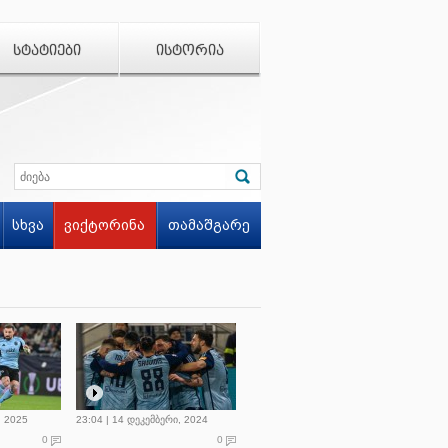
ᲡᲢᲐᲢᲘᲔᲑᲘ
ᲘᲡᲢᲝᲠᲘᲐ
სხვა
ვიქტორინა
თამაშგარე
, 2025
23:04 | 14 დეკემბერი, 2024
0
0