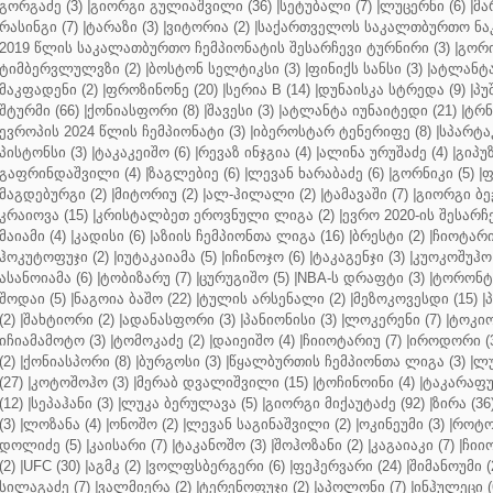
გორგაძე (3)
|
გიორგი გულიაშვილი (36)
|
სეტუბალი (7)
|
ლუცერნი (6)
|
მა
რასინგი (7)
|
ტარაზი (3)
|
ვიტორია (2)
|
საქართველოს საკალთბურთო ნაკ
2019 წლის საკალათბურთო ჩემპიონატის შესარჩევი ტურნირი (3)
|
გორი
ტიმბერვლულვზი (2)
|
ბოსტონ სელტიკსი (3)
|
ფინიქს სანსი (3)
|
ატლანტა 
მაკფადენი (2)
|
ფროზინონე (20)
|
სერია B (14)
|
დუნაისკა სტრედა (9)
|
პუ
შტურმი (66)
|
ქონიასფორი (8)
|
შავესი (3)
|
ატლანტა იუნაიტედი (21)
|
ტრნ
ევროპის 2024 წლის ჩემპიონატი (3)
|
იბეროსტარ ტენერიფე (8)
|
სპარტაკ
პისტონსი (3)
|
ტაკაკეიშო (6)
|
რევაზ ინჯგია (4)
|
ალინა ურუშაძე (4)
|
გიპუზ
გაფრინდაშვილი (4)
|
ზაგლებიე (6)
|
ლევან ხარაბაძე (6)
|
გორნიკი (5)
|
ფ
მაგდებურგი (2)
|
მიტორიუ (2)
|
ალ-ჰილალი (2)
|
ტამავაში (7)
|
გიორგი ბე
კრაიოვა (15)
|
კრისტალბეთ ეროვნული ლიგა (2)
|
ევრო 2020-ის შესარჩე
მაიამი (4)
|
კადისი (6)
|
აზიის ჩემპიონთა ლიგა (16)
|
ბრესტი (2)
|
ჩიოტარი
ჰოკუტოფუჯი (2)
|
იუტაკაიამა (5)
|
იჩინოჯო (6)
|
ტაკაგენჯი (3)
|
კუოკოშუჰო 
ასანოიამა (6)
|
ტობიზარუ (7)
|
ცურუგიშო (5)
|
NBA-ს დრაფტი (3)
|
ტორონტო
შოდაი (5)
|
ნაგოია ბაშო (22)
|
ტულის არსენალი (2)
|
მეზოკოვესდი (15)
|
პ
(2)
|
შახტიორი (2)
|
ადანასფორი (3)
|
პანიონისი (3)
|
ლოკერენი (7)
|
ტოკიო
იჩიამამოტო (3)
|
ტომოკაძე (2)
|
დაიეიშო (4)
|
ჩიიოტარიუ (7)
|
იროდორი (
(2)
|
ქონიასპორი (8)
|
ბურგოსი (3)
|
წყალბურთის ჩემპიონთა ლიგა (3)
|
ლუ
(27)
|
კოტოშოჰო (3)
|
მერაბ დვალიშვილი (15)
|
ტოჩინოინი (4)
|
ტაკარაფუჯ
(12)
|
სეპაჰანი (3)
|
ლუკა ბერულავა (5)
|
გიორგი მიქაუტაძე (92)
|
ზირა (36
(3)
|
ლოზანა (4)
|
ონოშო (2)
|
ლევან საგინაშვილი (2)
|
ოკინეუმი (3)
|
როტო
დოლიძე (5)
|
კაისარი (7)
|
ტაკანოშო (3)
|
შოჰოზანი (2)
|
კაგაიაკი (7)
|
ჩიიო
(2)
|
UFC (30)
|
აგმკ (2)
|
ვოლფსბერგერი (6)
|
ფეჰერვარი (24)
|
შიმანოუმი (
სილაგაძე (7)
|
ვალმიერა (2)
|
ტერენოფუჯი (2)
|
აპოლონი (7)
|
ინჰულეცი (