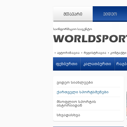
ᲛᲗᲐᲕᲐᲠᲘ
ᲕᲘᲓᲔᲝ
ავტორიზაცია
რეგისტრაცია
კონტაქტი
ფეხბურთი
კალათბურთი
რაგბ
ვიდეო სიახლეები
ქართველი სპორტსმენები
მსოფლიო სპორტის
ისტორიიდან
სხვადასხვა