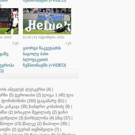
მაში
ჩემპიონატში (+VIDEO)
)
რი, 2022
21:30 | 21 ოქტომბერი, 2022
5
1
გიორგი ჩაკვეტაძის
გაზე
საგოლე პასი
სლოვაკეთის
 ევროპა
ჩემპიონატში (+VIDEO)
O)
ოს ანჯელეს ლეიკერსი (4)
|
რნი (5)
|
ევროთასი (2)
|
ლიგა 1 (45)
|
ლა
)
|
ტოჩინოშინი (193)
|
გაგამარუ (61)
|
ბა კანკავა (35)
|
სანდრო კობახიძე (8)
|
მსი (2)
|
ირაკლი შეყილაძე (2)
|
ჯანო
ვიშვილი (3)
|
ბარსელონა (4)
|
პსჟ (37)
|
მპოლი (13)
|
შალკე (2)
|
ნაპოლი (35)
|
თუმი (2)
|
გურამ თუშიშვილი (7)
|