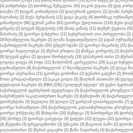
ჩემპიონთა ლიგა (18)
|
თბილისის დინამო (10)
|
ლოს ანჯელეს კლიპერსი
(4)
|
აინტრახტი (2)
|
თორნიკე შენგელია (43)
|
იაკობ ქაჯაია (3)
|
ვიტ ჯორჯი
|
აიაქსი (7)
|
ლევან კობიაშვილი (2)
|
ვალერიან გვილია (2)
|
ლაშა პარუნა
ძალამიძე (2)
|
ბექა ბურჯანაძე (12)
|
გიგა ჭიკაძე (4)
|
თორნიკე ოქრიაშვილ
ყაზაიშვილი (96)
|
გურამ კაშია (63)
|
გიორგი ქვილითაია (116)
|
ბუბა დაუ
ცინცაძე (2)
|
ლევან მჭედლიძე (18)
|
მათე ვაწაძე (11)
|
თემურ ქეცბაია (55
მახარაძე (3)
|
გიორგი ჭანტურია (11)
|
ავსტრალიის ღია პირველობა (2)
|
19-წლამდელთა ნაკრები (2)
|
ლაშა შავდათუაშვილი (2)
|
ადამ ოქრუაშვი
საქართველოს ნაკრები (55)
|
ესტერ სტამი (2)
|
გიორგი მაკარიძე (31)
|
ს
გიორგი ნავალოვსკი (2)
|
მერაბ ურიდია (2)
|
მამუკა გორგოძე (2)
|
საქარ
(8)
|
ლევან ყენია (2)
|
დავით სხირტლაძე (19)
|
ესპანეთის თასი (2)
|
მერაბ
გოგიტა გოგუა (4)
|
ოფი (11)
|
სოლომონ კვირკველია (29)
|
აკაკი ხუბუტია
ღვინიაშვილი (8)
|
საქართველოს 17-წლამდელთა ნაკრები (2)
|
ლუკა ზა
გიორგი აბურჯანია (21)
|
გიორგი გოროზია (2)
|
ჯენარო გატუზო (2)
|
როინ
შოთა გრიგალაშვილი (2)
|
აკაკი გოგია (5)
|
მალხაზ ასათიანი (4)
|
ელგუჯ
ფუტსალის ნაკრები (6)
|
NBA (105)
|
“გოლდენ სტეიტი” (4)
|
გენო პეტრიაშ
საქართველოს ფეხბურთის ფედერაცია (3)
|
საქართველოს ეროვნული ს
საბერძნეთის საკალათბურთო ნაკრები (3)
|
ბეშიქთაში (4)
|
საქართველოს
ფიორენტინა (3)
|
სევილია (5)
|
ლილი (2)
|
ვარლამ ლიპარტელიანი (7)
|
გიორგი ხარაიშვილი (33)
|
საქართველოს კალათბურთელთა ეროვნული 
გიორგი ქინქლაძე (6)
|
შახტარი (24)
|
ბენფიკა (3)
|
სპორტინგი (4)
|
ტორპე
(28)
|
პორტუ (3)
|
გიორგი გაბედავა (4)
|
ვიტესი (22)
|
ლეგია (22)
|
გიორგი 
(4)
|
ნეფთჩი (3)
|
ერედივიზიონი (3)
|
უნიკახა (3)
|
ნაგოიას ბაშო (2)
|
ლიონი 
გალათასარაი (5)
|
მერაბ გიგაური (2)
|
ზაზა ნადირაძე (4)
|
საქართველოს