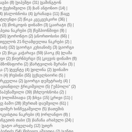
აგბი (8)
|
უიპეშტი (31)
|
ვაშინგტონ
 ქევხიშვილი (3)
|
სან ანტონიო (14)
|
4)
|
ძალოსნობა (4)
|
გრანადა (11)
|
ნაცუ
ტლენდი (2)
|
ნიკა კვეკვესკირი (36)
|
 (3)
|
მოსკოვის დინამო (3)
|
კაირატი (5)
|
ეთა ნაკრები (3)
|
ჩემპიონშიფი (9)
|
50)
|
ტორონტო (2)
|
ანორთოსისი (66)
|
თველოს 21-წლამდელთა ნაკრები (2)
|
აძე (32)
|
გიორგი კუხიანიძე (3)
|
გიორგი
 (2)
|
ნიკა კაჭარავა (59)
|
პაოკ (6)
|
ლაშა
ვი (2)
|
ნიურნბერგი (5)
|
კიევის დინამო (8)
ბზონსფორი (2)
|
მარტვილის მერანი (3)
|
ა (7)
|
ტვენტე (4)
|
ჟილინა (2)
|
დინამო
 (4)
|
რუბინი (55)
|
ექსელსიორი (5)
|
ირკველია (2)
|
გიორგი დემეტრაძე (4)
|
ავთანდილ ჭრიკიშვილი (5)
|
"ემპოლი" (2)
პაპუნაშვილი (39)
|
მძლეოსნობა (2)
|
)
|
ოლიმპიადა (3)
|
სხვა (15)
|
კრივი (11)
|
ცუ ბაშო (28)
|
მურთაზ დაუშვილი (61)
|
დიმერ ხინჩეგაშვილი (5)
|
ბათუმის
კეისტთა ნაკრები (4)
|
ორლანდო (8)
|
ნგეთის თასი (3)
|
ბაჩანა არაბული (24)
|
)
|
ვატო არველაძე (12)
|
ეთერ
ბერიძე (54)
|
მიხეილ აშვეთია (2)
|
გენტი