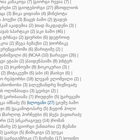
რია კაზაკოვა (7)
|
გიორგი რევია (7)
|
რები (2)
|
გიოტებორგი (27)
|
მსოფლიოს
ცა (3)
|
ნიკა ყიფიანი (4)
|
მინესოტა
ჰოუქსი (3)
|
ნაცუს ბაშო (2)
|
ტადუს
შკაშ აკადემია (2)
|
თად მაკფადენი (3)
|
ავას სპარტაკი (2)
|
აკი ბაშო (46)
|
 ტრნავა (2)
|
ციურიხი (6)
|
დეტროიტ
კოა (2)
|
მეგა ბემაქსი (2)
|
თორნიკე
ერენცვაროში (6)
|
მარიტიმუ (2)
|
ჟანიშვილი (6)
|
NCAA (10)
|
სარაევო (26)
|
ვი ეტაპი (2)
|
ჰაიდენჰაიმი (8)
|
ინტერ
უ (2)
|
ოკინოუმი (8)
|
სოკოკურაი (3)
|
(2)
|
მიტაკეუმი (6)
|
აბი (4)
|
მაისეი (6)
|
 რეპტორსი (18)
|
ლევან ელოშვილი (2)
|
ანიონიოსი (3)
|
ალექსანდრე წივწივაძე
ს ოლიმპიადა (3)
|
კეისეი (2)
|
3)
|
კირიბაიამა (7)
|
რიუდენი (5)
|
ვარეგემი
კა იმნაძე (5)
|
სლოვანი (27)
|
კიუშუ ბაშო
ი (8)
|
ვაკამოტოჰარუ (5)
|
სეტონ ჰოლი
)
|
შარლოტ ჰორნეტსი (6)
|
ბექა ქავთარაძე
რი (12)
|
ანკარაგიუჯუ (14)
|
რომან
მარუ (2)
|
გიორგი ქანთარია (2)
|
ნემანი
2)
|
კაისეი (5)
|
ნიშიკიგი (2)
|
ლუკა
6)
|
კარაგუმრუკი (7)
|
სერენი (17)
|
ჯოვინო