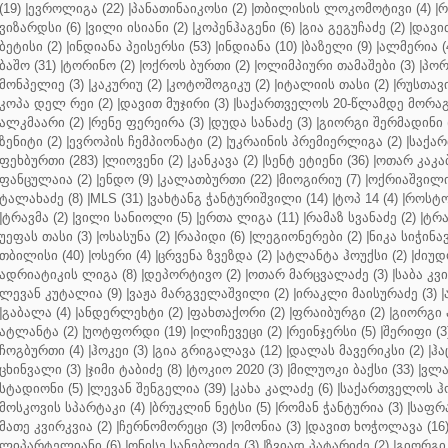
(19)
|
ევროლიგა (22)
|
პანათინაიკოსი (2)
|
თბილისის ლოკომოტივი (4)
|
რ
ვიზარდსი (6)
|
ვილი ისიანი (2)
|
კოპენჰაგენი (6)
|
გია გეგუჩაძე (2)
|
დავით
ბეტისი (2)
|
ინდიანა პეისერსი (53)
|
ინდიანა (10)
|
ბაზელი (9)
|
ალმერია (
ბაშო (31)
|
ტორინო (2)
|
ოქროს ბურთი (2)
|
ოლიმპიური თამაშები (3)
|
პორ
მონპელიე (3)
|
კაკურიუ (2)
|
კოტოშოგიკუ (2)
|
იტალიის თასი (2)
|
რუსთავი
კოპა დელ რეი (2)
|
დავით მუჯირი (3)
|
საქართველოს 20-წლამდე მორაგბ
ალკმაარი (2)
|
რენე ფერეირა (3)
|
დუდა სანაძე (3)
|
გიორგი შერმადინი (
ზენიტი (2)
|
ევროპის ჩემპიონატი (2)
|
უკრაინის პრემიერლიგა (2)
|
საქარ
ფეხბურთი (283)
|
ლიოვენი (2)
|
კანკავა (2)
|
სენტ ეტიენი (36)
|
ოთარ კაკაბ
ფანცულაია (2)
|
ენდო (9)
|
კალათბურთი (22)
|
მიოგირიუ (7)
|
ოქრიაშვილი
ტალახაძე (8)
|
MLS (31)
|
ვახტანგ ჭანტურიშვილი (14)
|
ტოპ 14 (4)
|
როსტო
|
ტრავმა (2)
|
ვილი სანიოლი (5)
|
ერთა ლიგა (11)
|
რამაზ სვანაძე (2)
|
ტრა
უეფას თასი (3)
|
ოსასუნა (2)
|
რაპიდი (6)
|
ლეგიონერები (2)
|
ნიკა სიჭინავ
თბილისი (40)
|
ოსერი (4)
|
ცრვენა ზვეზდა (2)
|
ატლანტა ჰოუქსი (2)
|
ძიუდო
ადრიატიკის ლიგა (8)
|
დეპორტივო (2)
|
ოთარ მარცვალაძე (3)
|
საბა კვ
ლევან კუტალია (9)
|
ვაჟა მარგველაშვილი (2)
|
ირაკლი მაისურაძე (3)
|
|
გაბალა (4)
|
ანდერლეხტი (2)
|
ფახთაქორი (2)
|
ფრაიბურგი (2)
|
გიორგი 
ატლანტა (2)
|
უოტფორდი (19)
|
ილიჩევეცი (2)
|
რეინჯერსი (5)
|
შერიფი (3
ჩოგბურთი (4)
|
ჰოკეი (3)
|
გია გრიგალავა (12)
|
დალას მავერიკსი (2)
|
ჰა
ცხინვალი (3)
|
ჯიმი ტაბიძე (8)
|
ტოკიო 2020 (3)
|
მილუოკი ბაქსი (33)
|
ვლა
სტადიონი (5)
|
ლევან შენგელია (39)
|
კახა კალაძე (6)
|
საქართველოს ჰო
მოსკოვის სპარტაკი (4)
|
ბრუკლინ ნეტსი (5)
|
რომან ჭანტურია (3)
|
საფრა
მათე კვირკვია (2)
|
ჩერნომორეცი (3)
|
ომონია (3)
|
დავით ხოჭოლავა (16
ლიპარტელიანი (6)
|
ონისე სანებლიძე (3)
|
ზვიად პატარიძე (2)
|
გიორგი 