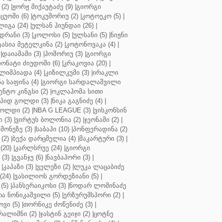
(2)
|
ჟორჟ მიქაუტაძე (9)
|
გიორგი
ცუოში (6)
|
ტოკუშორიუ (2)
|
კოტოეკო (5)
|
იგა (24)
|
ულსან ჰიუნდაი (26)
|
დრანი (3)
|
კოლოსი (5)
|
ულსანი (5)
|
ნიჟნი
ტასია მეტელკინა (2)
|
კოტონოვაკა (4)
|
|
დაიამამი (3)
|
ჰოშორიუ (3)
|
გიორგი
ონატი ძიუდოში (6)
|
კრაკოვია (20)
|
ლიმპიადა (4)
|
კიზილკუმი (3)
|
ირაკლი
ა საფინა (4)
|
გიორგი სარდალაშვილი
ენტო კინგსი (2)
|
ოკლაჰომა სითი
პიდ გოლდი (3)
|
ნიკა გაგნიძე (4)
|
ოლდი (2)
|
NBA G LEAGUE (3)
|
ვისკონსინ
 (3)
|
ვირტუს ბოლონია (2)
|
ჯეონამი (2)
|
მონეზე (3)
|
საბაჰი (10)
|
პონფერადინა (2)
(2)
|
ბექა დარცმელია (4)
|
მაკარტური (3)
|
(20)
|
კარლსრუე (24)
|
გიორგი
(3)
|
გვანჯუ (6)
|
ნავბაჰორი (3)
|
|
კაპაზი (3)
|
ველეზი (2)
|
ლუკა ლაცაბიძე
(24)
|
ვასილიოს გორდეზიანი (5)
|
(5)
|
პანსერაიკოსი (3)
|
ნოდარ ლომინაძე
ა ნონიკაშვილი (5)
|
ერზურუმსპორი (2)
|
ვი (5)
|
თორნიკე ძოწენიძე (3)
|
რალიმნი (2)
|
ჯასტინ გეიჯი (2)
|
ცოტნე