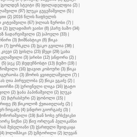
|
გოლდენ სტეიტი (6)
|
ფილადელფია (2)
|
აშვილი (97)
|
ლუკა გუგეშაშვილი (5)
|
თი (2)
|
2016 წლის ზაფხულის
 კიტეიშვილი (67)
|
ილიას ზუროსი (7)
|
 (2)
|
ვლადიმირ ვაისი (8)
|
ჰარუ ბაშო (34)
აზ ნადარეიშვილი (2)
|
აპოელი (33)
|
ნირი (3)
|
ხიმნასტიკი (8)
|
ნიკა
 (7)
|
ვორსკლა (3)
|
ვაკო გვილია (38)
|
კიევი (2)
|
ვისლა (23)
|
მეცი (29)
|
კახა
გელაშვილი (3)
|
არისი (12)
|
ანდორა (2)
|
 (5)
|
აეკ (2)
|
ბუდუჩნოსტი (13)
|
სუმო (19)
|
ოშვილი (16)
|
დავით კობოური (3)
|
ნიკა
გურაობა (3)
|
მორის ყვითელაშვილი (7)
|
ას ღია პირველობა (2)
|
ნიკა ეგაძე (2)
|
იორზი (3)
|
ეროვნული ლიგა (16)
|
ტატო
ვილი (2)
|
ჯაბა პაპინაშვილი (2)
|
ლუკა
(2)
|
სტრასბური (2)
|
ტობოლი (15)
|
რიფე (9)
|
ნიკოლოზ ქუთათელაძე (2)
|
ურ ჩოგაძე (4)
|
ანდრო გიორგაძე (3)
|
ქოჩორაშვილი (19)
|
სან ხოსე ერსქვიკსი
იორკ ნიქსი (2)
|
ნიუ ორლეან პელიკანსი
რაბ მუსელიანი (3)
|
ქართული შვიდკაცა
4)
|
ოლიმპიკი (2)
|
ეშტორილი (2)
|
ლევან