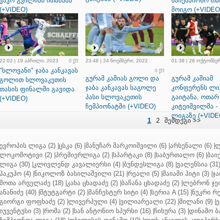
ვაკო გვილიამ ითამაშა
საჩემპიონო თა
(+VIDEO)
მოიგო (+VIDEO
22:02 | 19 აპრილი, 2023
0
23:48 | 24 ნოემბერი, 2022
01:38 | 28 ოქტომბე
"სლოვანი" ჯაბა კანკავას
0
გურამ კაშიას გოლი და
გურამ კაშიამ
გოლით სლოვაკეთის
ჯაბა კანკავას საგოლე
კონფერენს ლი
თასის ფინალში გავიდა
პასი სლოვაკეთის
გაიტანა, ოთარ
(+VIDEO)
ჩემპიონატში (+VIDEO)
კიტეიშვილმა -
ლიგაზე (+VIDE
1
2
შემდეგი >>
ევროპის ლიგა (2)
|
ცსკა (6)
|
მანუჩარ მარკოიშვილი (6)
|
არსენალი (6)
|
ლ
ლოკომოტივი (2)
|
პრემიერლიგა (2)
|
სპარტაკი (8)
|
საბურთალო (6)
|
ბაიე
ლიგა (30)
|
კლივლენდ კავალიერსი (4)
|
ბუნდესლიგა (8)
|
ვალენსია (31
ჰაკუჰო (4)
|
ნიკოლოზ ბასილაშვილი (21)
|
რეალი (5)
|
მაიამი ჰიტი (3)
|
ჯა
შოთა არველაძე (18)
|
კახა ცხადაძე (2)
|
ბაჩანა ცხადაძე (2)
|
ლებრონ ჯეი
ანანიძე (40)
|
შტუტგარტი (2)
|
მანჩესტერ სიტი (4)
|
სერია A (15)
|
ნუკრი რე
გიორგი ფოფხაძე (2)
|
ლივერპული (4)
|
ვილიარეალი (22)
|
მილანი (9)
|
ე
იუვენტუსი (3)
|
რომა (2)
|
სან ანტონიო სპურსი (16)
|
ჩიხურა (3)
|
დინამო ბა