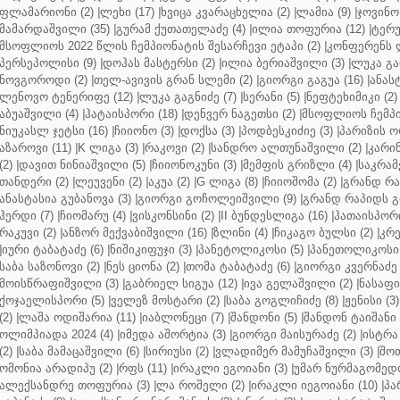
ფლამარიონი (2)
|
ლეხი (17)
|
ხვიცა კვარაცხელია (2)
|
ლამია (9)
|
ჯოვინო 
მამარდაშვილი (35)
|
გურამ ქუთათელაძე (4)
|
ილია თოფურია (12)
|
ტერუ
მსოფლიოს 2022 წლის ჩემპიონატის შესარჩევი ეტაპი (2)
|
კონფერენს ლ
პერსეპოლისი (9)
|
დოჰას მასტერსი (2)
|
ილია ბერიაშვილი (3)
|
ლუკა გა
ნოვგოროდი (2)
|
თელ-ავივის გრან სლემი (2)
|
გიორგი გაგუა (16)
|
ანას
ლენოვო ტენერიფე (12)
|
ლუკა გაგნიძე (7)
|
სერანი (5)
|
ნეფტეხიმიკი (2)
აბუაშვილი (4)
|
ჰატაისპორი (18)
|
დენვერ ნაგეთსი (2)
|
მსოფლიოს ჩემპი
ნიუკასლ ჯეტსი (16)
|
ჩიიონო (3)
|
დოქსა (3)
|
პოდბესკიძიე (3)
|
პარიზის ო
აზაროვი (11)
|
K ლიგა (3)
|
რაკოვი (2)
|
სანდრო ალთუნაშვილი (2)
|
კარინ
(2)
|
დავით ნინიაშვილი (5)
|
ჩიიონოკუნი (3)
|
მემფის გრიზლი (4)
|
საკრამ
თანდერი (2)
|
ლეუვენი (2)
|
აკუა (2)
|
G ლიგა (8)
|
ჩიიოშომა (2)
|
გრანდ რა
ანასტასია გუბანოვა (3)
|
გიორგი გოჩოლეიშვილი (9)
|
გრანდ რაპიდს გ
ჰერდი (7)
|
ჩიომარუ (4)
|
ვისკონსინი (2)
|
II ბუნდესლიგა (16)
|
ჰათაისპორი
რაკუვი (2)
|
ანზორ მექვაბიშვილი (16)
|
ზლინი (4)
|
ჩიკაგო ბულსი (2)
|
კრე
|
იური ტაბატაძე (6)
|
ნიშიკიფუჯი (3)
|
პანეტოლიკოსი (5)
|
პანეთოლიკოსი 
საბა საზონოვი (2)
|
ნეს ციონა (2)
|
თომა ტაბატაძე (6)
|
გიორგი კვერნაძე 
მოისწრაფიშვილი (3)
|
გაბრიელ სიგუა (12)
|
ივა გელაშვილი (2)
|
ნასაფი 
ქოჯაელისპორი (5)
|
ველეზ მოსტარი (2)
|
საბა გოგლიჩიძე (8)
|
ჟენისი (3)
(2)
|
ლაშა ოდიშარია (11)
|
იაბლონეცი (7)
|
შანდონი (5)
|
შანდონ ტაიშანი 
ოლიმპიადა 2024 (4)
|
იმედა აშორტია (3)
|
გიორგი მაისურაძე (2)
|
ისტრა 
(2)
|
საბა მამაცაშვილი (6)
|
სირიუსი (2)
|
ვლადიმერ მამუჩაშვილი (3)
|
შოთ
ომონია არადიპუ (2)
|
რფს (11)
|
ირაკლი ეგოიანი (3)
|
უმარ ნურმაგომედო
ალექსანდრე თოფურია (3)
|
ლა როშელი (2)
|
ირაკლი იეგოიანი (10)
|
პა