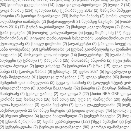
(50)
|
გიორგი გველესიანი (14)
|
გუგა ფალავანდიშვილი (2)
|
ლიგა 2 (14)
გოგა ბითაძე (134)
|
დალასი (28)
|
ევრობასკეტ 2017 (2)
|
სანდრო მამუკელ
პოგონი (3)
|
გიორგი წიტაიშვილი (33)
|
სანდრო ბაზაძე (2)
|
ხობის კოლხე
ოლიმპიური თამაშები (2)
|
საქართველოს 21-წლამდე ნაკრები (5)
|
ოთარ
რიო 2016 (17)
|
ზურაბ იაკობიშვილი (2)
|
მიხეილ ყაველაშვილი (2)
|
პაოკი
|
ჯაბა ჯიღაური (8)
|
რობერტ კობლიაშვილი (5)
|
ბუდუ ზივზივაძე (77)
|
რევ
მორეირენსე (6)
|
ვიტალი დარასელიას სახელობის საერთაშორისო ტურ
ქუთათელაძე (3)
|
მაიკლ დიქსონი (2)
|
ალაშკერტი (2)
|
კრილია სოვეტოვი
საბა ლობჟანიძე (90)
|
კრასნოდარი (6)
|
გურამ გიორბელიძე (6)
|
დინამო 
ჩხეტიანი (4)
|
მოსკოვის ლოკომოტივი (14)
|
სილკებორგი (8)
|
ლაშა შერ
ალავესი (3)
|
ურალი (7)
|
ბასკონია (25)
|
მორაბანკ ანდორა (2)
|
იუტა ჯაზი
ვისლა პლოცკი (2)
|
ჟილ ვისენტე (5)
|
ეთნიკოსი (3)
|
არკა (15)
|
ლუკა ლოჩ
ნინუა (11)
|
გიორგი ზარია (8)
|
ესბიერგი (3)
|
ევრო 2024 (5)
|
ფიგურული ცი
ბექა მიქელთაძე (41)
|
ელგუჯა ლობჯანიძე (17)
|
ლიგა ენდესა (46)
|
სოფი
მემფისის ღია პირველობა (3)
|
გეგა დიასამიძე (2)
|
გოლდენ სტეიტ უორ
გრიგალაშვილი (6)
|
გიორგი ჩაკვეტაძე (82)
|
სპაერი (2)
|
ბაგრატ ნინიაშ
მაისურაძე (2)
|
ჯემალ ტაბიძე (2)
|
ლა ლიგა 2 (22)
|
Junior NBA-GBF ლიგა 
კორონა (12)
|
სარაგოსა (16)
|
სან ხოსე (25)
|
უფა (7)
|
რანდერსი (20)
|
ტენე
ილია სულამანიძე (3)
|
ლაშა ბექაური (7)
|
ლუკა ლაკვეხელიანი (3)
|
თემ
საქართველოს 21 წლამდე ნაკრები (2)
|
დავით ვოლკოვი (45)
|
გიორგი 
(4)
|
რეჯიო ემილია (4)
|
გელა ზაალიშვილი (2)
|
დენვერ ნაგეტსი (2)
|
ნიუ 
(4)
|
უნიონ ბერლინი (2)
|
ხვიჩა კვარაცხელია (127)
|
“მეგა ბემაქსი” (2)
|
ზუ
(2)
|
ექსტრაკლასა (2)
|
ზურიკო დავითაშვილი (96)
|
გიორგი ივანიშვილი (