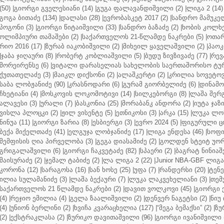
(50)
|
გიორგი გველესიანი (14)
|
გუგა ფალავანდიშვილი (2)
|
ლიგა 2 (14)
გოგა ბითაძე (134)
|
დალასი (28)
|
ევრობასკეტ 2017 (2)
|
სანდრო მამუკელ
პოგონი (3)
|
გიორგი წიტაიშვილი (33)
|
სანდრო ბაზაძე (2)
|
ხობის კოლხე
ოლიმპიური თამაშები (2)
|
საქართველოს 21-წლამდე ნაკრები (5)
|
ოთარ
რიო 2016 (17)
|
ზურაბ იაკობიშვილი (2)
|
მიხეილ ყაველაშვილი (2)
|
პაოკი
|
ჯაბა ჯიღაური (8)
|
რობერტ კობლიაშვილი (5)
|
ბუდუ ზივზივაძე (77)
|
რევ
მორეირენსე (6)
|
ვიტალი დარასელიას სახელობის საერთაშორისო ტურ
ქუთათელაძე (3)
|
მაიკლ დიქსონი (2)
|
ალაშკერტი (2)
|
კრილია სოვეტოვი
საბა ლობჟანიძე (90)
|
კრასნოდარი (6)
|
გურამ გიორბელიძე (6)
|
დინამო 
ჩხეტიანი (4)
|
მოსკოვის ლოკომოტივი (14)
|
სილკებორგი (8)
|
ლაშა შერ
ალავესი (3)
|
ურალი (7)
|
ბასკონია (25)
|
მორაბანკ ანდორა (2)
|
იუტა ჯაზი
ვისლა პლოცკი (2)
|
ჟილ ვისენტე (5)
|
ეთნიკოსი (3)
|
არკა (15)
|
ლუკა ლოჩ
ნინუა (11)
|
გიორგი ზარია (8)
|
ესბიერგი (3)
|
ევრო 2024 (5)
|
ფიგურული ცი
ბექა მიქელთაძე (41)
|
ელგუჯა ლობჯანიძე (17)
|
ლიგა ენდესა (46)
|
სოფი
მემფისის ღია პირველობა (3)
|
გეგა დიასამიძე (2)
|
გოლდენ სტეიტ უორ
გრიგალაშვილი (6)
|
გიორგი ჩაკვეტაძე (82)
|
სპაერი (2)
|
ბაგრატ ნინიაშ
მაისურაძე (2)
|
ჯემალ ტაბიძე (2)
|
ლა ლიგა 2 (22)
|
Junior NBA-GBF ლიგა 
კორონა (12)
|
სარაგოსა (16)
|
სან ხოსე (25)
|
უფა (7)
|
რანდერსი (20)
|
ტენე
ილია სულამანიძე (3)
|
ლაშა ბექაური (7)
|
ლუკა ლაკვეხელიანი (3)
|
თემ
საქართველოს 21 წლამდე ნაკრები (2)
|
დავით ვოლკოვი (45)
|
გიორგი 
(4)
|
რეჯიო ემილია (4)
|
გელა ზაალიშვილი (2)
|
დენვერ ნაგეტსი (2)
|
ნიუ 
(4)
|
უნიონ ბერლინი (2)
|
ხვიჩა კვარაცხელია (127)
|
“მეგა ბემაქსი” (2)
|
ზუ
(2)
|
ექსტრაკლასა (2)
|
ზურიკო დავითაშვილი (96)
|
გიორგი ივანიშვილი (