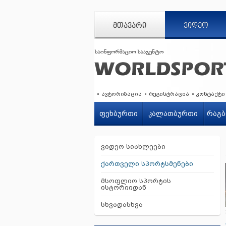
ᲛᲗᲐᲕᲐᲠᲘ
ᲕᲘᲓᲔᲝ
ავტორიზაცია
რეგისტრაცია
კონტაქტი
ფეხბურთი
კალათბურთი
რაგბ
ვიდეო სიახლეები
ქართველი სპორტსმენები
მსოფლიო სპორტის
ისტორიიდან
სხვადასხვა