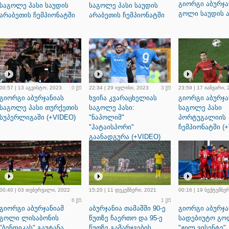
გიორგი აბურჯა
საგოლე პასი საუდის
საგოლე პასი საუდის
გოლი საუდის 
არაბეთის ჩემპიონატში
არაბეთის ჩემპიონატში
00:57 | 13 აგვისტო, 2023
0
22:34 | 29 ივლისი, 2023
3
23:59 | 17 იანვარი,
გიორგი აბურჯანიას
ხვიჩა კვარაცხელიას
გიორგი აბურჯა
საგოლე პასი თურქეთის
საგოლე პასი:
საგოლე პასი
სუპერლიგაში (+VIDEO)
"ნაპოლიმ"
პორტუგალიის
"ჰატაისპორი"
ჩემპიონატში (
გაანადგურა (+VIDEO)
00:40 | 03 თებერვალი, 2022
15:20 | 11 დეკემბერი, 2021
00:16 | 19 სექტემბე
6
1
გიორგი აბურჯანიამ
აბურჯანია თამაშში 90-ე
გიორგი აბურჯა
გოლი ლისაბონის
წუთზე ჩაერთო და 95-ე
სადებიუტო გ
"ბენფიკას" გაუტანა
წუთზე გამარჯვების
"ჟილ ვისენტე"