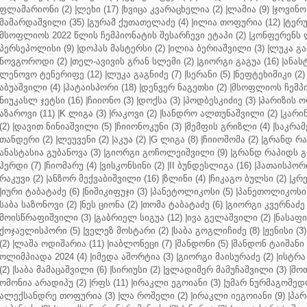
ფლამარიონი (2)
|
ლეხი (17)
|
ხვიცა კვარაცხელია (2)
|
ლამია (9)
|
ჯოვინო 
მამარდაშვილი (35)
|
გურამ ქუთათელაძე (4)
|
ილია თოფურია (12)
|
ტერუ
მსოფლიოს 2022 წლის ჩემპიონატის შესარჩევი ეტაპი (2)
|
კონფერენს ლ
პერსეპოლისი (9)
|
დოჰას მასტერსი (2)
|
ილია ბერიაშვილი (3)
|
ლუკა გა
ნოვგოროდი (2)
|
თელ-ავივის გრან სლემი (2)
|
გიორგი გაგუა (16)
|
ანას
ლენოვო ტენერიფე (12)
|
ლუკა გაგნიძე (7)
|
სერანი (5)
|
ნეფტეხიმიკი (2)
აბუაშვილი (4)
|
ჰატაისპორი (18)
|
დენვერ ნაგეთსი (2)
|
მსოფლიოს ჩემპი
ნიუკასლ ჯეტსი (16)
|
ჩიიონო (3)
|
დოქსა (3)
|
პოდბესკიძიე (3)
|
პარიზის ო
აზაროვი (11)
|
K ლიგა (3)
|
რაკოვი (2)
|
სანდრო ალთუნაშვილი (2)
|
კარინ
(2)
|
დავით ნინიაშვილი (5)
|
ჩიიონოკუნი (3)
|
მემფის გრიზლი (4)
|
საკრამ
თანდერი (2)
|
ლეუვენი (2)
|
აკუა (2)
|
G ლიგა (8)
|
ჩიიოშომა (2)
|
გრანდ რა
ანასტასია გუბანოვა (3)
|
გიორგი გოჩოლეიშვილი (9)
|
გრანდ რაპიდს გ
ჰერდი (7)
|
ჩიომარუ (4)
|
ვისკონსინი (2)
|
II ბუნდესლიგა (16)
|
ჰათაისპორი
რაკუვი (2)
|
ანზორ მექვაბიშვილი (16)
|
ზლინი (4)
|
ჩიკაგო ბულსი (2)
|
კრე
|
იური ტაბატაძე (6)
|
ნიშიკიფუჯი (3)
|
პანეტოლიკოსი (5)
|
პანეთოლიკოსი 
საბა საზონოვი (2)
|
ნეს ციონა (2)
|
თომა ტაბატაძე (6)
|
გიორგი კვერნაძე 
მოისწრაფიშვილი (3)
|
გაბრიელ სიგუა (12)
|
ივა გელაშვილი (2)
|
ნასაფი 
ქოჯაელისპორი (5)
|
ველეზ მოსტარი (2)
|
საბა გოგლიჩიძე (8)
|
ჟენისი (3)
(2)
|
ლაშა ოდიშარია (11)
|
იაბლონეცი (7)
|
შანდონი (5)
|
შანდონ ტაიშანი 
ოლიმპიადა 2024 (4)
|
იმედა აშორტია (3)
|
გიორგი მაისურაძე (2)
|
ისტრა 
(2)
|
საბა მამაცაშვილი (6)
|
სირიუსი (2)
|
ვლადიმერ მამუჩაშვილი (3)
|
შოთ
ომონია არადიპუ (2)
|
რფს (11)
|
ირაკლი ეგოიანი (3)
|
უმარ ნურმაგომედო
ალექსანდრე თოფურია (3)
|
ლა როშელი (2)
|
ირაკლი იეგოიანი (9)
|
პარ