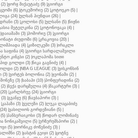
(2)
|
ჟორჟ მიქაუტაძე (9)
|
გიორგი
ცუოში (6)
|
ტოკუშორიუ (2)
|
კოტოეკო (5)
|
იგა (24)
|
ულსან ჰიუნდაი (26)
|
დრანი (3)
|
კოლოსი (5)
|
ულსანი (5)
|
ნიჟნი
ტასია მეტელკინა (2)
|
კოტონოვაკა (4)
|
|
დაიამამი (3)
|
ჰოშორიუ (3)
|
გიორგი
ონატი ძიუდოში (6)
|
კრაკოვია (20)
|
ლიმპიადა (4)
|
კიზილკუმი (3)
|
ირაკლი
ა საფინა (4)
|
გიორგი სარდალაშვილი
ენტო კინგსი (2)
|
ოკლაჰომა სითი
პიდ გოლდი (3)
|
ნიკა გაგნიძე (4)
|
ოლდი (2)
|
NBA G LEAGUE (3)
|
ვისკონსინ
 (3)
|
ვირტუს ბოლონია (2)
|
ჯეონამი (2)
|
მონეზე (3)
|
საბაჰი (10)
|
პონფერადინა (2)
(2)
|
ბექა დარცმელია (4)
|
მაკარტური (3)
|
(20)
|
კარლსრუე (24)
|
გიორგი
(3)
|
გვანჯუ (6)
|
ნავბაჰორი (3)
|
|
კაპაზი (3)
|
ველეზი (2)
|
ლუკა ლაცაბიძე
(24)
|
ვასილიოს გორდეზიანი (5)
|
(5)
|
პანსერაიკოსი (3)
|
ნოდარ ლომინაძე
ა ნონიკაშვილი (5)
|
ერზურუმსპორი (2)
|
ვი (5)
|
თორნიკე ძოწენიძე (3)
|
ალიმნი (2)
|
ჯასტინ გეიჯი (2)
|
ცოტნე