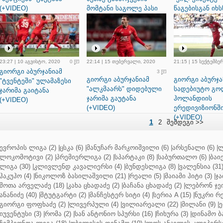
(+VIDEO)
მომტანი საგოლე პასი
წაგებისგან იხს
გააკეთა (+VIDEO)
(+VIDEO)
23:27 | 10 აგვისტო, 2020
0
22:14 | 15 თებერვალი, 2020
21:15 | 15 სექტემბე
გიორგი აბურჯანიამ
3
გიორგი აბურჯანიამ
გიორგი აბურჯა
"ტვენტეში" ულამაზესი
"ალკმაარს" დიდებული
სადებიუტო გო
ჯარიმა გაიტანა
ჯარიმა გაუტანა
ჰოლანდიის
(+VIDEO)
(+VIDEO)
ერედივიზიონშ
(+VIDEO)
1
2
შემდეგი >>
ევროპის ლიგა (2)
|
ცსკა (6)
|
მანუჩარ მარკოიშვილი (6)
|
არსენალი (6)
|
ლ
ლოკომოტივი (2)
|
პრემიერლიგა (2)
|
სპარტაკი (8)
|
საბურთალო (6)
|
ბაიე
ლიგა (30)
|
კლივლენდ კავალიერსი (4)
|
ბუნდესლიგა (8)
|
ვალენსია (31
ჰაკუჰო (4)
|
ნიკოლოზ ბასილაშვილი (21)
|
რეალი (5)
|
მაიამი ჰიტი (3)
|
ჯა
შოთა არველაძე (18)
|
კახა ცხადაძე (2)
|
ბაჩანა ცხადაძე (2)
|
ლებრონ ჯეი
ანანიძე (40)
|
შტუტგარტი (2)
|
მანჩესტერ სიტი (4)
|
სერია A (15)
|
ნუკრი რე
გიორგი ფოფხაძე (2)
|
ლივერპული (4)
|
ვილიარეალი (22)
|
მილანი (9)
|
ე
იუვენტუსი (3)
|
რომა (2)
|
სან ანტონიო სპურსი (16)
|
ჩიხურა (3)
|
დინამო ბა