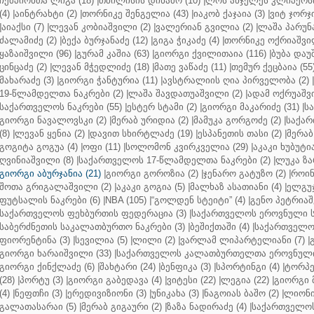
ჩემპიონთა ლიგა (18)
|
თბილისის დინამო (10)
|
ლოს ანჯელეს კლიპერსი
(4)
|
აინტრახტი (2)
|
თორნიკე შენგელია (43)
|
იაკობ ქაჯაია (3)
|
ვიტ ჯორჯი
|
აიაქსი (7)
|
ლევან კობიაშვილი (2)
|
ვალერიან გვილია (2)
|
ლაშა პარუნა
ძალამიძე (2)
|
ბექა ბურჯანაძე (12)
|
გიგა ჭიკაძე (4)
|
თორნიკე ოქრიაშვილ
ყაზაიშვილი (96)
|
გურამ კაშია (63)
|
გიორგი ქვილითაია (116)
|
ბუბა დაუ
ცინცაძე (2)
|
ლევან მჭედლიძე (18)
|
მათე ვაწაძე (11)
|
თემურ ქეცბაია (55
მახარაძე (3)
|
გიორგი ჭანტურია (11)
|
ავსტრალიის ღია პირველობა (2)
|
19-წლამდელთა ნაკრები (2)
|
ლაშა შავდათუაშვილი (2)
|
ადამ ოქრუაშვი
საქართველოს ნაკრები (55)
|
ესტერ სტამი (2)
|
გიორგი მაკარიძე (31)
|
ს
გიორგი ნავალოვსკი (2)
|
მერაბ ურიდია (2)
|
მამუკა გორგოძე (2)
|
საქარ
(8)
|
ლევან ყენია (2)
|
დავით სხირტლაძე (19)
|
ესპანეთის თასი (2)
|
მერაბ
გოგიტა გოგუა (4)
|
ოფი (11)
|
სოლომონ კვირკველია (29)
|
აკაკი ხუბუტია
ღვინიაშვილი (8)
|
საქართველოს 17-წლამდელთა ნაკრები (2)
|
ლუკა ზა
გიორგი აბურჯანია (21)
|
გიორგი გოროზია (2)
|
ჯენარო გატუზო (2)
|
როინ
შოთა გრიგალაშვილი (2)
|
აკაკი გოგია (5)
|
მალხაზ ასათიანი (4)
|
ელგუჯ
ფუტსალის ნაკრები (6)
|
NBA (105)
|
“გოლდენ სტეიტი” (4)
|
გენო პეტრიაშ
საქართველოს ფეხბურთის ფედერაცია (3)
|
საქართველოს ეროვნული ს
საბერძნეთის საკალათბურთო ნაკრები (3)
|
ბეშიქთაში (4)
|
საქართველოს
ფიორენტინა (3)
|
სევილია (5)
|
ლილი (2)
|
ვარლამ ლიპარტელიანი (7)
|
გიორგი ხარაიშვილი (33)
|
საქართველოს კალათბურთელთა ეროვნული 
გიორგი ქინქლაძე (6)
|
შახტარი (24)
|
ბენფიკა (3)
|
სპორტინგი (4)
|
ტორპე
(28)
|
პორტუ (3)
|
გიორგი გაბედავა (4)
|
ვიტესი (22)
|
ლეგია (22)
|
გიორგი 
(4)
|
ნეფთჩი (3)
|
ერედივიზიონი (3)
|
უნიკახა (3)
|
ნაგოიას ბაშო (2)
|
ლიონი 
გალათასარაი (5)
|
მერაბ გიგაური (2)
|
ზაზა ნადირაძე (4)
|
საქართველოს