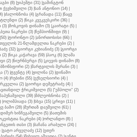
აგბი (8)
|
უიპეშტი (31)
|
ვაშინგტონ
 ქევხიშვილი (3)
|
სან ანტონიო (14)
|
4)
|
ძალოსნობა (4)
|
გრანადა (11)
|
ნაცუ
ტლენდი (2)
|
ნიკა კვეკვესკირი (36)
|
 (3)
|
მოსკოვის დინამო (3)
|
კაირატი (5)
|
ეთა ნაკრები (3)
|
ჩემპიონშიფი (9)
|
50)
|
ტორონტო (2)
|
ანორთოსისი (66)
|
თველოს 21-წლამდელთა ნაკრები (2)
|
აძე (32)
|
გიორგი კუხიანიძე (3)
|
გიორგი
 (2)
|
ნიკა კაჭარავა (59)
|
პაოკ (6)
|
ლაშა
ვი (2)
|
ნიურნბერგი (5)
|
კიევის დინამო (8)
ბზონსფორი (2)
|
მარტვილის მერანი (3)
|
ა (7)
|
ტვენტე (4)
|
ჟილინა (2)
|
დინამო
 (4)
|
რუბინი (55)
|
ექსელსიორი (4)
|
ირკველია (2)
|
გიორგი დემეტრაძე (4)
|
ავთანდილ ჭრიკიშვილი (5)
|
"ემპოლი" (2)
პაპუნაშვილი (39)
|
მძლეოსნობა (2)
|
)
|
ოლიმპიადა (3)
|
სხვა (15)
|
კრივი (11)
|
ცუ ბაშო (28)
|
მურთაზ დაუშვილი (61)
|
დიმერ ხინჩეგაშვილი (5)
|
ბათუმის
კეისტთა ნაკრები (4)
|
ორლანდო (8)
|
ნგეთის თასი (3)
|
ბაჩანა არაბული (24)
|
)
|
ვატო არველაძე (12)
|
ეთერ
ბერიძე (54)
|
მიხეილ აშვეთია (2)
|
გენტი