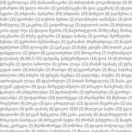
(19)
|
ევროლიგა (22)
|
პანათინაიკოსი (2)
|
თბილისის ლოკომოტივი (4)
|
რ
ვიზარდსი (6)
|
ვილი ისიანი (2)
|
კოპენჰაგენი (6)
|
გია გეგუჩაძე (2)
|
დავით
ბეტისი (2)
|
ინდიანა პეისერსი (53)
|
ინდიანა (10)
|
ბაზელი (9)
|
ალმერია (
ბაშო (31)
|
ტორინო (2)
|
ოქროს ბურთი (2)
|
ოლიმპიური თამაშები (3)
|
პორ
მონპელიე (3)
|
კაკურიუ (2)
|
კოტოშოგიკუ (2)
|
იტალიის თასი (2)
|
რუსთავი
კოპა დელ რეი (2)
|
დავით მუჯირი (3)
|
საქართველოს 20-წლამდე მორაგბ
ალკმაარი (2)
|
რენე ფერეირა (3)
|
დუდა სანაძე (3)
|
გიორგი შერმადინი (
ზენიტი (2)
|
ევროპის ჩემპიონატი (2)
|
უკრაინის პრემიერლიგა (2)
|
საქარ
ფეხბურთი (283)
|
ლიოვენი (2)
|
კანკავა (2)
|
სენტ ეტიენი (36)
|
ოთარ კაკაბ
ფანცულაია (2)
|
ენდო (9)
|
კალათბურთი (22)
|
მიოგირიუ (7)
|
ოქრიაშვილი
ტალახაძე (8)
|
MLS (31)
|
ვახტანგ ჭანტურიშვილი (14)
|
ტოპ 14 (4)
|
როსტო
|
ტრავმა (2)
|
ვილი სანიოლი (5)
|
ერთა ლიგა (11)
|
რამაზ სვანაძე (2)
|
ტრა
უეფას თასი (3)
|
ოსასუნა (2)
|
რაპიდი (6)
|
ლეგიონერები (2)
|
ნიკა სიჭინავ
თბილისი (40)
|
ოსერი (4)
|
ცრვენა ზვეზდა (2)
|
ატლანტა ჰოუქსი (2)
|
ძიუდო
ადრიატიკის ლიგა (8)
|
დეპორტივო (2)
|
ოთარ მარცვალაძე (3)
|
საბა კვ
ლევან კუტალია (9)
|
ვაჟა მარგველაშვილი (2)
|
ირაკლი მაისურაძე (3)
|
|
გაბალა (4)
|
ანდერლეხტი (2)
|
ფახთაქორი (2)
|
ფრაიბურგი (2)
|
გიორგი 
ატლანტა (2)
|
უოტფორდი (19)
|
ილიჩევეცი (2)
|
რეინჯერსი (5)
|
შერიფი (3
ჩოგბურთი (4)
|
ჰოკეი (3)
|
გია გრიგალავა (12)
|
დალას მავერიკსი (2)
|
ჰა
ცხინვალი (3)
|
ჯიმი ტაბიძე (8)
|
ტოკიო 2020 (3)
|
მილუოკი ბაქსი (33)
|
ვლა
სტადიონი (5)
|
ლევან შენგელია (39)
|
კახა კალაძე (6)
|
საქართველოს ჰო
მოსკოვის სპარტაკი (4)
|
ბრუკლინ ნეტსი (5)
|
რომან ჭანტურია (3)
|
საფრა
მათე კვირკვია (2)
|
ჩერნომორეცი (3)
|
ომონია (3)
|
დავით ხოჭოლავა (16
ლიპარტელიანი (6)
|
ონისე სანებლიძე (3)
|
ზვიად პატარიძე (2)
|
გიორგი 