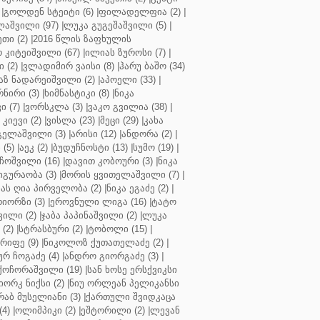
|
გოლდენ სტეიტი (6)
|
ფილადელფია (2)
|
აშვილი (97)
|
ლუკა გუგეშაშვილი (5)
|
თი (2)
|
2016 წლის ზაფხულის
 კიტეიშვილი (67)
|
ილიას ზუროსი (7)
|
 (2)
|
ვლადიმირ ვაისი (8)
|
ჰარუ ბაშო (34)
აზ ნადარეიშვილი (2)
|
აპოელი (33)
|
ნირი (3)
|
ხიმნასტიკი (8)
|
ნიკა
 (7)
|
ვორსკლა (3)
|
ვაკო გვილია (38)
|
კიევი (2)
|
ვისლა (23)
|
მეცი (29)
|
კახა
გელაშვილი (3)
|
არისი (12)
|
ანდორა (2)
|
 (5)
|
აეკ (2)
|
ბუდუჩნოსტი (13)
|
სუმო (19)
|
ოშვილი (16)
|
დავით კობოური (3)
|
ნიკა
გურაობა (3)
|
მორის ყვითელაშვილი (7)
|
ას ღია პირველობა (2)
|
ნიკა ეგაძე (2)
|
იორზი (3)
|
ეროვნული ლიგა (16)
|
ტატო
ვილი (2)
|
ჯაბა პაპინაშვილი (2)
|
ლუკა
(2)
|
სტრასბური (2)
|
ტობოლი (15)
|
რიფე (9)
|
ნიკოლოზ ქუთათელაძე (2)
|
ურ ჩოგაძე (4)
|
ანდრო გიორგაძე (3)
|
ქოჩორაშვილი (19)
|
სან ხოსე ერსქვიკსი
იორკ ნიქსი (2)
|
ნიუ ორლეან პელიკანსი
რაბ მუსელიანი (3)
|
ქართული შვიდკაცა
4)
|
ოლიმპიკი (2)
|
ეშტორილი (2)
|
ლევან