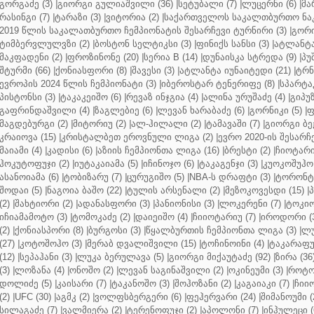
გორგაძე (3)
|
გიორგი გულიაშვილი (36)
|
სეტუბალი (7)
|
ლუცერნი (6)
|
მა
რასინგი (7)
|
ტარაზი (3)
|
ვიტორია (2)
|
საქართველოს საკალთბურთო ნაკ
2019 წლის საკალათბურთო ჩემპიონატის შესარჩევი ტურნირი (3)
|
გორი
ტიმბერვლულვზი (2)
|
ბოსტონ სელტიკსი (3)
|
ფინიქს სანსი (3)
|
ატლანტა 
მაკფადენი (2)
|
ფროზინონე (20)
|
სერია B (14)
|
დუნაისკა სტრედა (9)
|
პუ
შტურმი (66)
|
ქონიასფორი (8)
|
შავესი (3)
|
ატლანტა იუნაიტედი (21)
|
ტრნ
ევროპის 2024 წლის ჩემპიონატი (3)
|
იბეროსტარ ტენერიფე (8)
|
სპარტაკ
პისტონსი (3)
|
ტაკაკეიშო (6)
|
რევაზ ინჯგია (4)
|
ალინა ურუშაძე (4)
|
გიპუზ
გაფრინდაშვილი (4)
|
ზაგლებიე (6)
|
ლევან ხარაბაძე (6)
|
გორნიკი (5)
|
ფ
მაგდებურგი (2)
|
მიტორიუ (2)
|
ალ-ჰილალი (2)
|
ტამავაში (7)
|
გიორგი ბე
კრაიოვა (15)
|
კრისტალბეთ ეროვნული ლიგა (2)
|
ევრო 2020-ის შესარჩე
მაიამი (4)
|
კადისი (6)
|
აზიის ჩემპიონთა ლიგა (16)
|
ბრესტი (2)
|
ჩიოტარი
ჰოკუტოფუჯი (2)
|
იუტაკაიამა (5)
|
იჩინოჯო (6)
|
ტაკაგენჯი (3)
|
კუოკოშუჰო 
ასანოიამა (6)
|
ტობიზარუ (7)
|
ცურუგიშო (5)
|
NBA-ს დრაფტი (3)
|
ტორონტო
შოდაი (5)
|
ნაგოია ბაშო (22)
|
ტულის არსენალი (2)
|
მეზოკოვესდი (15)
|
პ
(2)
|
შახტიორი (2)
|
ადანასფორი (3)
|
პანიონისი (3)
|
ლოკერენი (7)
|
ტოკიო
იჩიამამოტო (3)
|
ტომოკაძე (2)
|
დაიეიშო (4)
|
ჩიიოტარიუ (7)
|
იროდორი (
(2)
|
ქონიასპორი (8)
|
ბურგოსი (3)
|
წყალბურთის ჩემპიონთა ლიგა (3)
|
ლუ
(27)
|
კოტოშოჰო (3)
|
მერაბ დვალიშვილი (15)
|
ტოჩინოინი (4)
|
ტაკარაფუჯ
(12)
|
სეპაჰანი (3)
|
ლუკა ბერულავა (5)
|
გიორგი მიქაუტაძე (92)
|
ზირა (36
(3)
|
ლოზანა (4)
|
ონოშო (2)
|
ლევან საგინაშვილი (2)
|
ოკინეუმი (3)
|
როტო
დოლიძე (5)
|
კაისარი (7)
|
ტაკანოშო (3)
|
შოჰოზანი (2)
|
კაგაიაკი (7)
|
ჩიიო
(2)
|
UFC (30)
|
აგმკ (2)
|
ვოლფსბერგერი (6)
|
ფეჰერვარი (24)
|
შიმანოუმი (
სილაგაძე (7)
|
ვალმიერა (2)
|
ტერენოფუჯი (2)
|
აპოლონი (7)
|
ინჰულეცი (