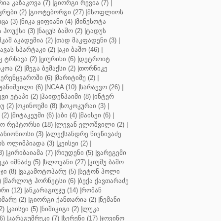
რია კაზაკოვა (7)
|
გიორგი რევია (7)
|
რები (2)
|
გიოტებორგი (27)
|
მსოფლიოს
ცა (3)
|
ნიკა ყიფიანი (4)
|
მინესოტა
ჰოუქსი (3)
|
ნაცუს ბაშო (2)
|
ტადუს
შკაშ აკადემია (2)
|
თად მაკფადენი (3)
|
ავას სპარტაკი (2)
|
აკი ბაშო (46)
|
 ტრნავა (2)
|
ციურიხი (6)
|
დეტროიტ
კოა (2)
|
მეგა ბემაქსი (2)
|
თორნიკე
ერენცვაროში (6)
|
მარიტიმუ (2)
|
ჟანიშვილი (6)
|
NCAA (10)
|
სარაევო (26)
|
ვი ეტაპი (2)
|
ჰაიდენჰაიმი (8)
|
ინტერ
უ (2)
|
ოკინოუმი (8)
|
სოკოკურაი (3)
|
(2)
|
მიტაკეუმი (6)
|
აბი (4)
|
მაისეი (6)
|
 რეპტორსი (18)
|
ლევან ელოშვილი (2)
|
ანიონიოსი (3)
|
ალექსანდრე წივწივაძე
ს ოლიმპიადა (3)
|
კეისეი (2)
|
3)
|
კირიბაიამა (7)
|
რიუდენი (5)
|
ვარეგემი
კა იმნაძე (5)
|
სლოვანი (27)
|
კიუშუ ბაშო
ი (8)
|
ვაკამოტოჰარუ (5)
|
სეტონ ჰოლი
)
|
შარლოტ ჰორნეტსი (6)
|
ბექა ქავთარაძე
რი (12)
|
ანკარაგიუჯუ (14)
|
რომან
მარუ (2)
|
გიორგი ქანთარია (2)
|
ნემანი
2)
|
კაისეი (5)
|
ნიშიკიგი (2)
|
ლუკა
6)
|
კარაგუმრუკი (7)
|
სერენი (17)
|
ჯოვინო