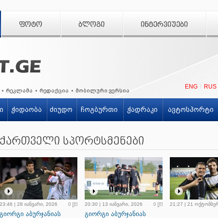
ᲤᲝᲢᲝ
ᲑᲚᲝᲒᲘ
ᲘᲜᲢᲔᲠᲕᲘᲣᲔᲑᲘ
ENG
RUS
რეკლამა
რედაქცია
მობილური ვერსია
ი
ჭიდაობა
ძიუდო
ჩოგბურთი
ჭადრაკი
ავტოსპორტი
ქართველი სპორტსმენები
23:46 | 28 იანვარი, 2026
0
20:30 | 13 იანვარი, 2026
0
21:27 | 21 ოქტომბე
გიორგი აბურჯანიას
გიორგი აბურჯანიას