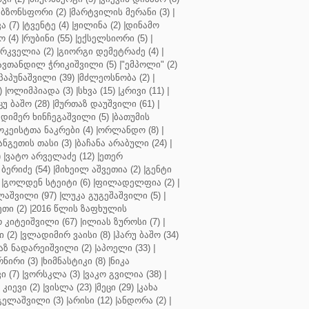
ბზონსფორი (2)
|
მარტვილის მერანი (3)
|
ა (7)
|
ტვენტე (4)
|
ჟილინა (2)
|
დინამო
 (4)
|
რუბინი (55)
|
ექსელსიორი (5)
|
ირკველია (2)
|
გიორგი დემეტრაძე (4)
|
ავთანდილ ჭრიკიშვილი (5)
|
"ემპოლი" (2)
პაპუნაშვილი (39)
|
მძლეოსნობა (2)
|
)
|
ოლიმპიადა (3)
|
სხვა (15)
|
კრივი (11)
|
ცუ ბაშო (28)
|
მურთაზ დაუშვილი (61)
|
დიმერ ხინჩეგაშვილი (5)
|
ბათუმის
კეისტთა ნაკრები (4)
|
ორლანდო (8)
|
ნგეთის თასი (3)
|
ბაჩანა არაბული (24)
|
)
|
ვატო არველაძე (12)
|
ეთერ
ბერიძე (54)
|
მიხეილ აშვეთია (2)
|
გენტი
|
გოლდენ სტეიტი (6)
|
ფილადელფია (2)
|
აშვილი (97)
|
ლუკა გუგეშაშვილი (5)
|
თი (2)
|
2016 წლის ზაფხულის
 კიტეიშვილი (67)
|
ილიას ზუროსი (7)
|
 (2)
|
ვლადიმირ ვაისი (8)
|
ჰარუ ბაშო (34)
აზ ნადარეიშვილი (2)
|
აპოელი (33)
|
ნირი (3)
|
ხიმნასტიკი (8)
|
ნიკა
 (7)
|
ვორსკლა (3)
|
ვაკო გვილია (38)
|
კიევი (2)
|
ვისლა (23)
|
მეცი (29)
|
კახა
გელაშვილი (3)
|
არისი (12)
|
ანდორა (2)
|