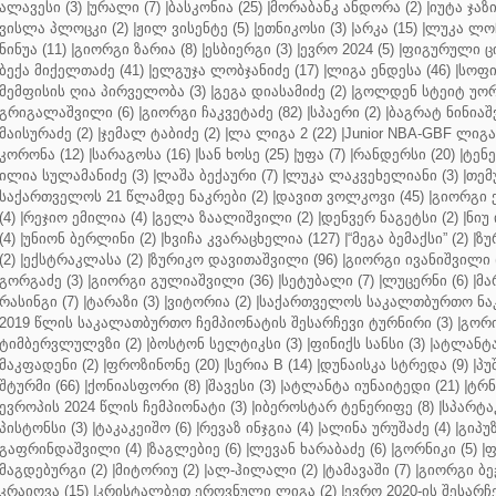
ალავესი (3)
|
ურალი (7)
|
ბასკონია (25)
|
მორაბანკ ანდორა (2)
|
იუტა ჯაზი
ვისლა პლოცკი (2)
|
ჟილ ვისენტე (5)
|
ეთნიკოსი (3)
|
არკა (15)
|
ლუკა ლოჩ
ნინუა (11)
|
გიორგი ზარია (8)
|
ესბიერგი (3)
|
ევრო 2024 (5)
|
ფიგურული ცი
ბექა მიქელთაძე (41)
|
ელგუჯა ლობჯანიძე (17)
|
ლიგა ენდესა (46)
|
სოფი
მემფისის ღია პირველობა (3)
|
გეგა დიასამიძე (2)
|
გოლდენ სტეიტ უორ
გრიგალაშვილი (6)
|
გიორგი ჩაკვეტაძე (82)
|
სპაერი (2)
|
ბაგრატ ნინიაშ
მაისურაძე (2)
|
ჯემალ ტაბიძე (2)
|
ლა ლიგა 2 (22)
|
Junior NBA-GBF ლიგა 
კორონა (12)
|
სარაგოსა (16)
|
სან ხოსე (25)
|
უფა (7)
|
რანდერსი (20)
|
ტენე
ილია სულამანიძე (3)
|
ლაშა ბექაური (7)
|
ლუკა ლაკვეხელიანი (3)
|
თემ
საქართველოს 21 წლამდე ნაკრები (2)
|
დავით ვოლკოვი (45)
|
გიორგი 
(4)
|
რეჯიო ემილია (4)
|
გელა ზაალიშვილი (2)
|
დენვერ ნაგეტსი (2)
|
ნიუ 
(4)
|
უნიონ ბერლინი (2)
|
ხვიჩა კვარაცხელია (127)
|
“მეგა ბემაქსი” (2)
|
ზუ
(2)
|
ექსტრაკლასა (2)
|
ზურიკო დავითაშვილი (96)
|
გიორგი ივანიშვილი (
გორგაძე (3)
|
გიორგი გულიაშვილი (36)
|
სეტუბალი (7)
|
ლუცერნი (6)
|
მა
რასინგი (7)
|
ტარაზი (3)
|
ვიტორია (2)
|
საქართველოს საკალთბურთო ნაკ
2019 წლის საკალათბურთო ჩემპიონატის შესარჩევი ტურნირი (3)
|
გორი
ტიმბერვლულვზი (2)
|
ბოსტონ სელტიკსი (3)
|
ფინიქს სანსი (3)
|
ატლანტა 
მაკფადენი (2)
|
ფროზინონე (20)
|
სერია B (14)
|
დუნაისკა სტრედა (9)
|
პუ
შტურმი (66)
|
ქონიასფორი (8)
|
შავესი (3)
|
ატლანტა იუნაიტედი (21)
|
ტრნ
ევროპის 2024 წლის ჩემპიონატი (3)
|
იბეროსტარ ტენერიფე (8)
|
სპარტაკ
პისტონსი (3)
|
ტაკაკეიშო (6)
|
რევაზ ინჯგია (4)
|
ალინა ურუშაძე (4)
|
გიპუზ
გაფრინდაშვილი (4)
|
ზაგლებიე (6)
|
ლევან ხარაბაძე (6)
|
გორნიკი (5)
|
ფ
მაგდებურგი (2)
|
მიტორიუ (2)
|
ალ-ჰილალი (2)
|
ტამავაში (7)
|
გიორგი ბე
კრაიოვა (15)
|
კრისტალბეთ ეროვნული ლიგა (2)
|
ევრო 2020-ის შესარჩე