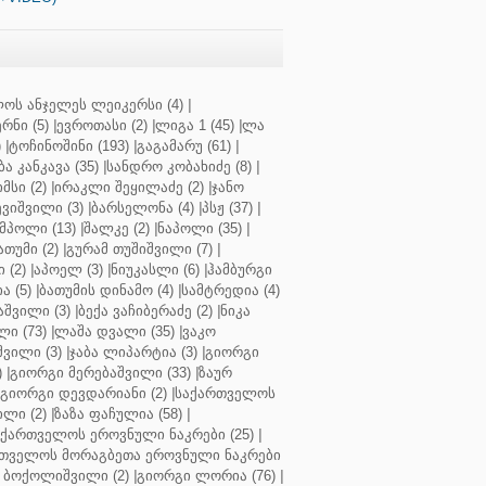
ოს ანჯელეს ლეიკერსი (4)
|
რნი (5)
|
ევროთასი (2)
|
ლიგა 1 (45)
|
ლა
)
|
ტოჩინოშინი (193)
|
გაგამარუ (61)
|
ბა კანკავა (35)
|
სანდრო კობახიძე (8)
|
მსი (2)
|
ირაკლი შეყილაძე (2)
|
ჯანო
ვიშვილი (3)
|
ბარსელონა (4)
|
პსჟ (37)
|
მპოლი (13)
|
შალკე (2)
|
ნაპოლი (35)
|
თუმი (2)
|
გურამ თუშიშვილი (7)
|
 (2)
|
აპოელ (3)
|
ნიუკასლი (6)
|
ჰამბურგი
ა (5)
|
ბათუმის დინამო (4)
|
სამტრედია (4)
შვილი (3)
|
ბექა ვაჩიბერაძე (2)
|
ნიკა
ი (73)
|
ლაშა დვალი (35)
|
ვაკო
შვილი (3)
|
ჯაბა ლიპარტია (3)
|
გიორგი
)
|
გიორგი მერებაშვილი (33)
|
ზაურ
გიორგი დევდარიანი (2)
|
საქართველოს
ლი (2)
|
ზაზა ფაჩულია (58)
|
აქართველოს ეროვნული ნაკრები (25)
|
თველოს მორაგბეთა ეროვნული ნაკრები
 ბოქოლიშვილი (2)
|
გიორგი ლორია (76)
|