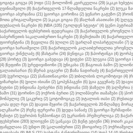
გოგიტა გოგუა (4)
|
ოფი (11)
|
სოლომონ კვირკველია (29)
|
აკაკი ხუბუტია
ღვინიაშვილი (8)
|
საქართველოს 17-წლამდელთა ნაკრები (2)
|
ლუკა ზა
გიორგი აბურჯანია (21)
|
გიორგი გოროზია (2)
|
ჯენარო გატუზო (2)
|
როინ
შოთა გრიგალაშვილი (2)
|
აკაკი გოგია (5)
|
მალხაზ ასათიანი (4)
|
ელგუჯ
ფუტსალის ნაკრები (6)
|
NBA (105)
|
“გოლდენ სტეიტი” (4)
|
გენო პეტრიაშ
საქართველოს ფეხბურთის ფედერაცია (3)
|
საქართველოს ეროვნული ს
საბერძნეთის საკალათბურთო ნაკრები (3)
|
ბეშიქთაში (4)
|
საქართველოს
ფიორენტინა (3)
|
სევილია (5)
|
ლილი (2)
|
ვარლამ ლიპარტელიანი (7)
|
გიორგი ხარაიშვილი (33)
|
საქართველოს კალათბურთელთა ეროვნული 
გიორგი ქინქლაძე (6)
|
შახტარი (24)
|
ბენფიკა (3)
|
სპორტინგი (4)
|
ტორპე
(28)
|
პორტუ (3)
|
გიორგი გაბედავა (4)
|
ვიტესი (22)
|
ლეგია (22)
|
გიორგი 
(4)
|
ნეფთჩი (3)
|
ერედივიზიონი (3)
|
უნიკახა (3)
|
ნაგოიას ბაშო (2)
|
ლიონი 
გალათასარაი (5)
|
მერაბ გიგაური (2)
|
ზაზა ნადირაძე (4)
|
საქართველოს
(19)
|
ევროლიგა (22)
|
პანათინაიკოსი (2)
|
თბილისის ლოკომოტივი (4)
|
რ
ვიზარდსი (6)
|
ვილი ისიანი (2)
|
კოპენჰაგენი (6)
|
გია გეგუჩაძე (2)
|
დავით
ბეტისი (2)
|
ინდიანა პეისერსი (53)
|
ინდიანა (10)
|
ბაზელი (9)
|
ალმერია (
ბაშო (31)
|
ტორინო (2)
|
ოქროს ბურთი (2)
|
ოლიმპიური თამაშები (3)
|
პორ
მონპელიე (3)
|
კაკურიუ (2)
|
კოტოშოგიკუ (2)
|
იტალიის თასი (2)
|
რუსთავი
კოპა დელ რეი (2)
|
დავით მუჯირი (3)
|
საქართველოს 20-წლამდე მორაგბ
ალკმაარი (2)
|
რენე ფერეირა (3)
|
დუდა სანაძე (3)
|
გიორგი შერმადინი (
ზენიტი (2)
|
ევროპის ჩემპიონატი (2)
|
უკრაინის პრემიერლიგა (2)
|
საქარ
ფეხბურთი (283)
|
ლიოვენი (2)
|
კანკავა (2)
|
სენტ ეტიენი (36)
|
ოთარ კაკაბ
ფანცულაია (2)
|
ენდო (9)
|
კალათბურთი (22)
|
მიოგირიუ (7)
|
ოქრიაშვილი
ტალახაძე (8)
|
MLS (31)
|
ვახტანგ ჭანტურიშვილი (14)
|
ტოპ 14 (4)
|
როსტო