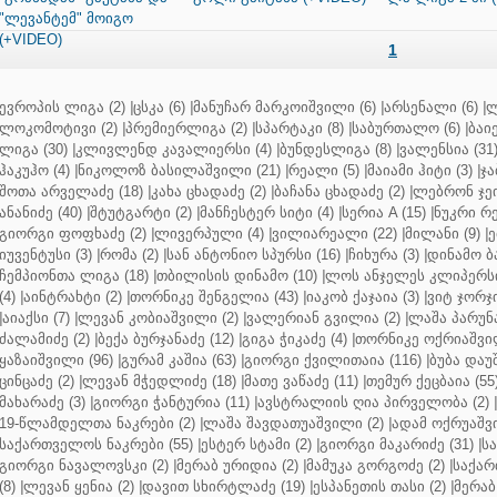
"ლევანტემ" მოიგო
(+VIDEO)
1
ევროპის ლიგა (2)
|
ცსკა (6)
|
მანუჩარ მარკოიშვილი (6)
|
არსენალი (6)
|
ლ
ლოკომოტივი (2)
|
პრემიერლიგა (2)
|
სპარტაკი (8)
|
საბურთალო (6)
|
ბაიე
ლიგა (30)
|
კლივლენდ კავალიერსი (4)
|
ბუნდესლიგა (8)
|
ვალენსია (31
ჰაკუჰო (4)
|
ნიკოლოზ ბასილაშვილი (21)
|
რეალი (5)
|
მაიამი ჰიტი (3)
|
ჯა
შოთა არველაძე (18)
|
კახა ცხადაძე (2)
|
ბაჩანა ცხადაძე (2)
|
ლებრონ ჯეი
ანანიძე (40)
|
შტუტგარტი (2)
|
მანჩესტერ სიტი (4)
|
სერია A (15)
|
ნუკრი რე
გიორგი ფოფხაძე (2)
|
ლივერპული (4)
|
ვილიარეალი (22)
|
მილანი (9)
|
ე
იუვენტუსი (3)
|
რომა (2)
|
სან ანტონიო სპურსი (16)
|
ჩიხურა (3)
|
დინამო ბა
ჩემპიონთა ლიგა (18)
|
თბილისის დინამო (10)
|
ლოს ანჯელეს კლიპერსი
(4)
|
აინტრახტი (2)
|
თორნიკე შენგელია (43)
|
იაკობ ქაჯაია (3)
|
ვიტ ჯორჯი
|
აიაქსი (7)
|
ლევან კობიაშვილი (2)
|
ვალერიან გვილია (2)
|
ლაშა პარუნა
ძალამიძე (2)
|
ბექა ბურჯანაძე (12)
|
გიგა ჭიკაძე (4)
|
თორნიკე ოქრიაშვილ
ყაზაიშვილი (96)
|
გურამ კაშია (63)
|
გიორგი ქვილითაია (116)
|
ბუბა დაუ
ცინცაძე (2)
|
ლევან მჭედლიძე (18)
|
მათე ვაწაძე (11)
|
თემურ ქეცბაია (55
მახარაძე (3)
|
გიორგი ჭანტურია (11)
|
ავსტრალიის ღია პირველობა (2)
|
19-წლამდელთა ნაკრები (2)
|
ლაშა შავდათუაშვილი (2)
|
ადამ ოქრუაშვი
საქართველოს ნაკრები (55)
|
ესტერ სტამი (2)
|
გიორგი მაკარიძე (31)
|
ს
გიორგი ნავალოვსკი (2)
|
მერაბ ურიდია (2)
|
მამუკა გორგოძე (2)
|
საქარ
(8)
|
ლევან ყენია (2)
|
დავით სხირტლაძე (19)
|
ესპანეთის თასი (2)
|
მერაბ