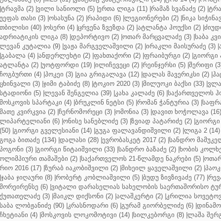
|
ტრავმა (2)
|
ვილი სანიოლი (5)
|
ერთა ლიგა (11)
|
რამაზ სვანაძე (2)
|
ტრა
უეფას თასი (3)
|
ოსასუნა (2)
|
რაპიდი (6)
|
ლეგიონერები (2)
|
ნიკა სიჭინავ
თბილისი (40)
|
ოსერი (4)
|
ცრვენა ზვეზდა (2)
|
ატლანტა ჰოუქსი (2)
|
ძიუდო
ადრიატიკის ლიგა (8)
|
დეპორტივო (2)
|
ოთარ მარცვალაძე (3)
|
საბა კვ
ლევან კუტალია (9)
|
ვაჟა მარგველაშვილი (2)
|
ირაკლი მაისურაძე (3)
|
|
გაბალა (4)
|
ანდერლეხტი (2)
|
ფახთაქორი (2)
|
ფრაიბურგი (2)
|
გიორგი 
ატლანტა (2)
|
უოტფორდი (19)
|
ილიჩევეცი (2)
|
რეინჯერსი (5)
|
შერიფი (3
ჩოგბურთი (4)
|
ჰოკეი (3)
|
გია გრიგალავა (12)
|
დალას მავერიკსი (2)
|
ჰა
ცხინვალი (3)
|
ჯიმი ტაბიძე (8)
|
ტოკიო 2020 (3)
|
მილუოკი ბაქსი (33)
|
ვლა
სტადიონი (5)
|
ლევან შენგელია (39)
|
კახა კალაძე (6)
|
საქართველოს ჰო
მოსკოვის სპარტაკი (4)
|
ბრუკლინ ნეტსი (5)
|
რომან ჭანტურია (3)
|
საფრა
მათე კვირკვია (2)
|
ჩერნომორეცი (3)
|
ომონია (3)
|
დავით ხოჭოლავა (16
ლიპარტელიანი (6)
|
ონისე სანებლიძე (3)
|
ზვიად პატარიძე (2)
|
გიორგი 
(50)
|
გიორგი გველესიანი (14)
|
გუგა ფალავანდიშვილი (2)
|
ლიგა 2 (14)
გოგა ბითაძე (134)
|
დალასი (28)
|
ევრობასკეტ 2017 (2)
|
სანდრო მამუკელ
პოგონი (3)
|
გიორგი წიტაიშვილი (33)
|
სანდრო ბაზაძე (2)
|
ხობის კოლხე
ოლიმპიური თამაშები (2)
|
საქართველოს 21-წლამდე ნაკრები (5)
|
ოთარ
რიო 2016 (17)
|
ზურაბ იაკობიშვილი (2)
|
მიხეილ ყაველაშვილი (2)
|
პაოკი
|
ჯაბა ჯიღაური (8)
|
რობერტ კობლიაშვილი (5)
|
ბუდუ ზივზივაძე (77)
|
რევ
მორეირენსე (6)
|
ვიტალი დარასელიას სახელობის საერთაშორისო ტურ
ქუთათელაძე (3)
|
მაიკლ დიქსონი (2)
|
ალაშკერტი (2)
|
კრილია სოვეტოვი
საბა ლობჟანიძე (90)
|
კრასნოდარი (6)
|
გურამ გიორბელიძე (6)
|
დინამო 
ჩხეტიანი (4)
|
მოსკოვის ლოკომოტივი (14)
|
სილკებორგი (8)
|
ლაშა შერ