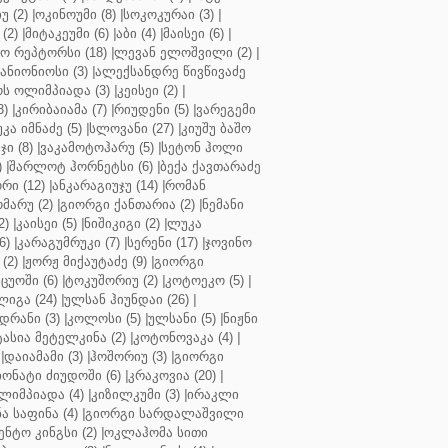
უ (2)
|
ოკინოუმი (8)
|
სოკოკურაი (3)
|
(2)
|
მიტაკეუმი (6)
|
აბი (4)
|
მაისეი (6)
|
 რეპტორსი (18)
|
ლევან ელოშვილი (2)
|
ანიონიოსი (3)
|
ალექსანდრე წივწივაძე
ს ოლიმპიადა (3)
|
კეისეი (2)
|
3)
|
კირიბაიამა (7)
|
რიუდენი (5)
|
ვარეგემი
კა იმნაძე (5)
|
სლოვანი (27)
|
კიუშუ ბაშო
ი (8)
|
ვაკამოტოჰარუ (5)
|
სეტონ ჰოლი
)
|
შარლოტ ჰორნეტსი (6)
|
ბექა ქავთარაძე
რი (12)
|
ანკარაგიუჯუ (14)
|
რომან
მარუ (2)
|
გიორგი ქანთარია (2)
|
ნემანი
2)
|
კაისეი (5)
|
ნიშიკიგი (2)
|
ლუკა
6)
|
კარაგუმრუკი (7)
|
სერენი (17)
|
ჯოვინო
(2)
|
ჟორჟ მიქაუტაძე (9)
|
გიორგი
ცუოში (6)
|
ტოკუშორიუ (2)
|
კოტოეკო (5)
|
იგა (24)
|
ულსან ჰიუნდაი (26)
|
დრანი (3)
|
კოლოსი (5)
|
ულსანი (5)
|
ნიჟნი
ტასია მეტელკინა (2)
|
კოტონოვაკა (4)
|
|
დაიამამი (3)
|
ჰოშორიუ (3)
|
გიორგი
ონატი ძიუდოში (6)
|
კრაკოვია (20)
|
ლიმპიადა (4)
|
კიზილკუმი (3)
|
ირაკლი
ა საფინა (4)
|
გიორგი სარდალაშვილი
ენტო კინგსი (2)
|
ოკლაჰომა სითი