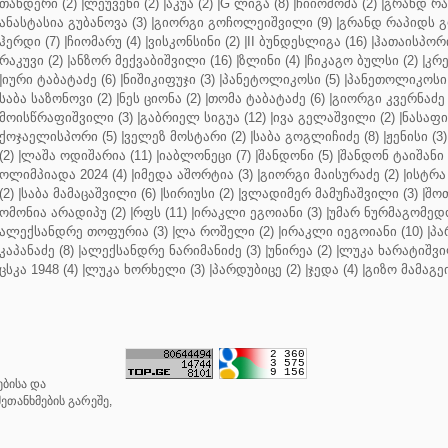
თანდერი (2)
|
ლეუვენი (2)
|
აკუა (2)
|
G ლიგა (8)
|
ჩიიოშომა (2)
|
გრანდ რა
ანასტასია გუბანოვა (3)
|
გიორგი გოჩოლეიშვილი (9)
|
გრანდ რაპიდს გ
ჰერდი (7)
|
ჩიომარუ (4)
|
ვისკონსინი (2)
|
II ბუნდესლიგა (16)
|
ჰათაისპორი
რაკუვი (2)
|
ანზორ მექვაბიშვილი (16)
|
ზლინი (4)
|
ჩიკაგო ბულსი (2)
|
კრე
|
იური ტაბატაძე (6)
|
ნიშიკიფუჯი (3)
|
პანეტოლიკოსი (5)
|
პანეთოლიკოსი 
საბა საზონოვი (2)
|
ნეს ციონა (2)
|
თომა ტაბატაძე (6)
|
გიორგი კვერნაძე 
მოისწრაფიშვილი (3)
|
გაბრიელ სიგუა (12)
|
ივა გელაშვილი (2)
|
ნასაფი 
ქოჯაელისპორი (5)
|
ველეზ მოსტარი (2)
|
საბა გოგლიჩიძე (8)
|
ჟენისი (3)
(2)
|
ლაშა ოდიშარია (11)
|
იაბლონეცი (7)
|
შანდონი (5)
|
შანდონ ტაიშანი 
ოლიმპიადა 2024 (4)
|
იმედა აშორტია (3)
|
გიორგი მაისურაძე (2)
|
ისტრა 
(2)
|
საბა მამაცაშვილი (6)
|
სირიუსი (2)
|
ვლადიმერ მამუჩაშვილი (3)
|
შოთ
ომონია არადიპუ (2)
|
რფს (11)
|
ირაკლი ეგოიანი (3)
|
უმარ ნურმაგომედო
ალექსანდრე თოფურია (3)
|
ლა როშელი (2)
|
ირაკლი იეგოიანი (10)
|
პა
კაპანაძე (8)
|
ალექსანდრე ნარიმანიძე (3)
|
უნირეა (2)
|
ლუკა ხარატიშვი
ცსკა 1948 (4)
|
ლუკა ხორხელი (3)
|
პარდუბიცე (2)
|
ჯედა (4)
|
გიზო მამაგე
ბისა და
ეთანხმების გარეშე,