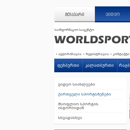
ᲛᲗᲐᲕᲐᲠᲘ
ᲕᲘᲓᲔᲝ
ავტორიზაცია
რეგისტრაცია
კონტაქტი
ფეხბურთი
კალათბურთი
რაგბ
ვიდეო სიახლეები
ქართველი სპორტსმენები
მსოფლიო სპორტის
ისტორიიდან
სხვადასხვა