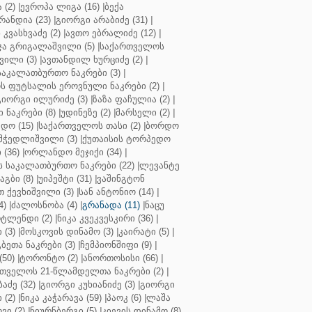
 (2)
|
ევროპა ლიგა (16)
|
ბექა
რანდია (23)
|
გიორგი არაბიძე (31)
|
 კვასხვაძე (2)
|
ავთო ებრალიძე (12)
|
ა გრიგალაშვილი (5)
|
საქართველოს
ვილი (3)
|
ავთანდილ ხურციძე (2)
|
აკალათბურთო ნაკრები (3)
|
 ფუტსალის ეროვნული ნაკრები (2)
|
გიორგი ილურიძე (3)
|
ზაზა ფაჩულია (2)
|
ნაკრები (8)
|
უდინეზე (2)
|
მარსელი (2)
|
დო (15)
|
საქართველოს თასი (2)
|
ბორდო
მჭედლიშვილი (3)
|
ქუთაისის ტორპედო
(36)
|
ორლანდო მეჯიქი (34)
|
 საკალათბურთო ნაკრები (22)
|
ლევანტე
აგბი (8)
|
უიპეშტი (31)
|
ვაშინგტონ
 ქევხიშვილი (3)
|
სან ანტონიო (14)
|
4)
|
ძალოსნობა (4)
|
გრანადა (11)
|
ნაცუ
ტლენდი (2)
|
ნიკა კვეკვესკირი (36)
|
 (3)
|
მოსკოვის დინამო (3)
|
კაირატი (5)
|
ეთა ნაკრები (3)
|
ჩემპიონშიფი (9)
|
50)
|
ტორონტო (2)
|
ანორთოსისი (66)
|
თველოს 21-წლამდელთა ნაკრები (2)
|
აძე (32)
|
გიორგი კუხიანიძე (3)
|
გიორგი
 (2)
|
ნიკა კაჭარავა (59)
|
პაოკ (6)
|
ლაშა
ვი (2)
|
ნიურნბერგი (5)
|
კიევის დინამო (8)