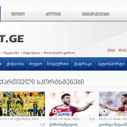
ᲤᲝᲢᲝ
ᲑᲚᲝᲒᲘ
ᲘᲜᲢᲔᲠᲕᲘᲣᲔᲑᲘ
ENG
RUS
რეკლამა
რედაქცია
მობილური ვერსია
ი
ჭიდაობა
ძიუდო
ჩოგბურთი
ჭადრაკი
ავტოსპორტი
ქართველი სპორტსმენები
01:03 | 29 ოქტომბერი, 2025
22:48 | 25 მაისი, 2025
0
20:10 | 17 მაისი, 20
ქოჩორაშვილის
გიორგი წიტაი
0