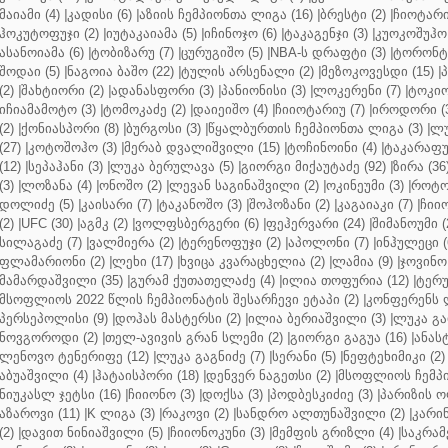
მაიამი (4)
|
კადისი (6)
|
აზიის ჩემპიონთა ლიგა (16)
|
ბრესტი (2)
|
ჩიოტარი
ჰოკუტოფუჯი (2)
|
იუტაკაიამა (5)
|
იჩინოჯო (6)
|
ტაკაგენჯი (3)
|
კუოკოშუჰო 
ასანოიამა (6)
|
ტობიზარუ (7)
|
ცურუგიშო (5)
|
NBA-ს დრაფტი (3)
|
ტორონტო
შოდაი (5)
|
ნაგოია ბაშო (22)
|
ტულის არსენალი (2)
|
მეზოკოვესდი (15)
|
პ
(2)
|
შახტიორი (2)
|
ადანასფორი (3)
|
პანიონისი (3)
|
ლოკერენი (7)
|
ტოკიო
იჩიამამოტო (3)
|
ტომოკაძე (2)
|
დაიეიშო (4)
|
ჩიიოტარიუ (7)
|
იროდორი (
(2)
|
ქონიასპორი (8)
|
ბურგოსი (3)
|
წყალბურთის ჩემპიონთა ლიგა (3)
|
ლუ
(27)
|
კოტოშოჰო (3)
|
მერაბ დვალიშვილი (15)
|
ტოჩინოინი (4)
|
ტაკარაფუჯ
(12)
|
სეპაჰანი (3)
|
ლუკა ბერულავა (5)
|
გიორგი მიქაუტაძე (92)
|
ზირა (36
(3)
|
ლოზანა (4)
|
ონოშო (2)
|
ლევან საგინაშვილი (2)
|
ოკინეუმი (3)
|
როტო
დოლიძე (5)
|
კაისარი (7)
|
ტაკანოშო (3)
|
შოჰოზანი (2)
|
კაგაიაკი (7)
|
ჩიიო
(2)
|
UFC (30)
|
აგმკ (2)
|
ვოლფსბერგერი (6)
|
ფეჰერვარი (24)
|
შიმანოუმი (
სილაგაძე (7)
|
ვალმიერა (2)
|
ტერენოფუჯი (2)
|
აპოლონი (7)
|
ინჰულეცი (
ფლამარიონი (2)
|
ლეხი (17)
|
ხვიცა კვარაცხელია (2)
|
ლამია (9)
|
ჯოვინო 
მამარდაშვილი (35)
|
გურამ ქუთათელაძე (4)
|
ილია თოფურია (12)
|
ტერუ
მსოფლიოს 2022 წლის ჩემპიონატის შესარჩევი ეტაპი (2)
|
კონფერენს ლ
პერსეპოლისი (9)
|
დოჰას მასტერსი (2)
|
ილია ბერიაშვილი (3)
|
ლუკა გა
ნოვგოროდი (2)
|
თელ-ავივის გრან სლემი (2)
|
გიორგი გაგუა (16)
|
ანას
ლენოვო ტენერიფე (12)
|
ლუკა გაგნიძე (7)
|
სერანი (5)
|
ნეფტეხიმიკი (2)
აბუაშვილი (4)
|
ჰატაისპორი (18)
|
დენვერ ნაგეთსი (2)
|
მსოფლიოს ჩემპი
ნიუკასლ ჯეტსი (16)
|
ჩიიონო (3)
|
დოქსა (3)
|
პოდბესკიძიე (3)
|
პარიზის ო
აზაროვი (11)
|
K ლიგა (3)
|
რაკოვი (2)
|
სანდრო ალთუნაშვილი (2)
|
კარინ
(2)
|
დავით ნინიაშვილი (5)
|
ჩიიონოკუნი (3)
|
მემფის გრიზლი (4)
|
საკრამ