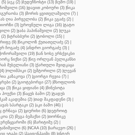
 (5)
|
აეკ (2)
|
ბუდუჩნოსტი (13)
|
სუმო (19)
|
ოშვილი (16)
|
დავით კობოური (3)
|
ნიკა
გურაობა (3)
|
მორის ყვითელაშვილი (7)
|
ას ღია პირველობა (2)
|
ნიკა ეგაძე (2)
|
იორზი (3)
|
ეროვნული ლიგა (16)
|
ტატო
ვილი (2)
|
ჯაბა პაპინაშვილი (2)
|
ლუკა
(2)
|
სტრასბური (2)
|
ტობოლი (15)
|
რიფე (9)
|
ნიკოლოზ ქუთათელაძე (2)
|
ურ ჩოგაძე (4)
|
ანდრო გიორგაძე (3)
|
ქოჩორაშვილი (19)
|
სან ხოსე ერსქვიკსი
იორკ ნიქსი (2)
|
ნიუ ორლეან პელიკანსი
რაბ მუსელიანი (3)
|
ქართული შვიდკაცა
4)
|
ოლიმპიკი (2)
|
ეშტორილი (2)
|
ლევან
რია კაზაკოვა (7)
|
გიორგი რევია (7)
|
რები (2)
|
გიოტებორგი (27)
|
მსოფლიოს
ცა (3)
|
ნიკა ყიფიანი (4)
|
მინესოტა
ჰოუქსი (3)
|
ნაცუს ბაშო (2)
|
ტადუს
შკაშ აკადემია (2)
|
თად მაკფადენი (3)
|
ავას სპარტაკი (2)
|
აკი ბაშო (46)
|
 ტრნავა (2)
|
ციურიხი (6)
|
დეტროიტ
კოა (2)
|
მეგა ბემაქსი (2)
|
თორნიკე
ერენცვაროში (6)
|
მარიტიმუ (2)
|
ჟანიშვილი (6)
|
NCAA (10)
|
სარაევო (26)
|
ვი ეტაპი (2)
|
ჰაიდენჰაიმი (8)
|
ინტერ