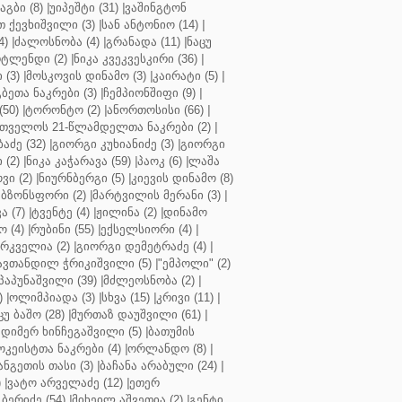
აგბი (8)
|
უიპეშტი (31)
|
ვაშინგტონ
 ქევხიშვილი (3)
|
სან ანტონიო (14)
|
4)
|
ძალოსნობა (4)
|
გრანადა (11)
|
ნაცუ
ტლენდი (2)
|
ნიკა კვეკვესკირი (36)
|
 (3)
|
მოსკოვის დინამო (3)
|
კაირატი (5)
|
ეთა ნაკრები (3)
|
ჩემპიონშიფი (9)
|
50)
|
ტორონტო (2)
|
ანორთოსისი (66)
|
თველოს 21-წლამდელთა ნაკრები (2)
|
აძე (32)
|
გიორგი კუხიანიძე (3)
|
გიორგი
 (2)
|
ნიკა კაჭარავა (59)
|
პაოკ (6)
|
ლაშა
ვი (2)
|
ნიურნბერგი (5)
|
კიევის დინამო (8)
ბზონსფორი (2)
|
მარტვილის მერანი (3)
|
ა (7)
|
ტვენტე (4)
|
ჟილინა (2)
|
დინამო
 (4)
|
რუბინი (55)
|
ექსელსიორი (4)
|
ირკველია (2)
|
გიორგი დემეტრაძე (4)
|
ავთანდილ ჭრიკიშვილი (5)
|
"ემპოლი" (2)
პაპუნაშვილი (39)
|
მძლეოსნობა (2)
|
)
|
ოლიმპიადა (3)
|
სხვა (15)
|
კრივი (11)
|
ცუ ბაშო (28)
|
მურთაზ დაუშვილი (61)
|
დიმერ ხინჩეგაშვილი (5)
|
ბათუმის
კეისტთა ნაკრები (4)
|
ორლანდო (8)
|
ნგეთის თასი (3)
|
ბაჩანა არაბული (24)
|
)
|
ვატო არველაძე (12)
|
ეთერ
ბერიძე (54)
|
მიხეილ აშვეთია (2)
|
გენტი