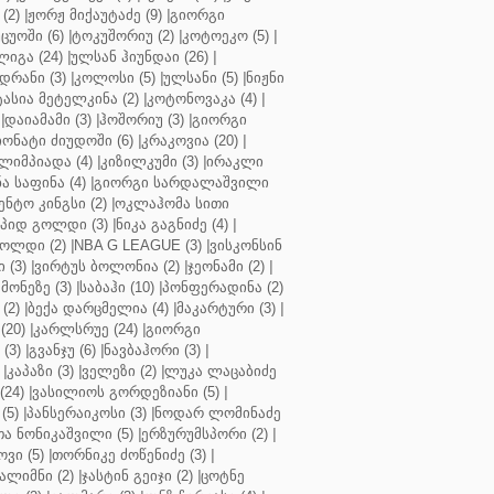
(2)
|
ჟორჟ მიქაუტაძე (9)
|
გიორგი
ცუოში (6)
|
ტოკუშორიუ (2)
|
კოტოეკო (5)
|
იგა (24)
|
ულსან ჰიუნდაი (26)
|
დრანი (3)
|
კოლოსი (5)
|
ულსანი (5)
|
ნიჟნი
ტასია მეტელკინა (2)
|
კოტონოვაკა (4)
|
|
დაიამამი (3)
|
ჰოშორიუ (3)
|
გიორგი
ონატი ძიუდოში (6)
|
კრაკოვია (20)
|
ლიმპიადა (4)
|
კიზილკუმი (3)
|
ირაკლი
ა საფინა (4)
|
გიორგი სარდალაშვილი
ენტო კინგსი (2)
|
ოკლაჰომა სითი
პიდ გოლდი (3)
|
ნიკა გაგნიძე (4)
|
ოლდი (2)
|
NBA G LEAGUE (3)
|
ვისკონსინ
 (3)
|
ვირტუს ბოლონია (2)
|
ჯეონამი (2)
|
მონეზე (3)
|
საბაჰი (10)
|
პონფერადინა (2)
(2)
|
ბექა დარცმელია (4)
|
მაკარტური (3)
|
(20)
|
კარლსრუე (24)
|
გიორგი
(3)
|
გვანჯუ (6)
|
ნავბაჰორი (3)
|
|
კაპაზი (3)
|
ველეზი (2)
|
ლუკა ლაცაბიძე
(24)
|
ვასილიოს გორდეზიანი (5)
|
(5)
|
პანსერაიკოსი (3)
|
ნოდარ ლომინაძე
ა ნონიკაშვილი (5)
|
ერზურუმსპორი (2)
|
ვი (5)
|
თორნიკე ძოწენიძე (3)
|
ალიმნი (2)
|
ჯასტინ გეიჯი (2)
|
ცოტნე