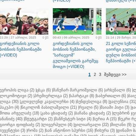
(+VIDEO)
დაასრულა (+V
21:29 | 27 აპრილი, 2025
0
00:43 | 06 აპრილი, 2025
0
21:14 | 29 მარტი, 2
გორდეზიანის გოლი
გორდეზიანის გოლი
21 გოლი სეზონ
ბოსნიის ჩემპიონატში
ბოსნიის ჩემპიონატში,
გიორგი გულია
(+VIDEO)
"სარაევომ"
დუბლი ბოსნიი
გულიაშვილის გარეშეც
ჩემპიონატში (
მოიგო (+VIDEO)
1
2
3
შემდეგი >>
ევროპის ლიგა (2)
|
ცსკა (6)
|
მანუჩარ მარკოიშვილი (6)
|
არსენალი (6)
|
ლ
ლოკომოტივი (2)
|
პრემიერლიგა (2)
|
სპარტაკი (8)
|
საბურთალო (6)
|
ბაიე
ლიგა (30)
|
კლივლენდ კავალიერსი (4)
|
ბუნდესლიგა (8)
|
ვალენსია (31
ჰაკუჰო (4)
|
ნიკოლოზ ბასილაშვილი (21)
|
რეალი (5)
|
მაიამი ჰიტი (3)
|
ჯა
შოთა არველაძე (18)
|
კახა ცხადაძე (2)
|
ბაჩანა ცხადაძე (2)
|
ლებრონ ჯეი
ანანიძე (40)
|
შტუტგარტი (2)
|
მანჩესტერ სიტი (4)
|
სერია A (15)
|
ნუკრი რე
გიორგი ფოფხაძე (2)
|
ლივერპული (4)
|
ვილიარეალი (22)
|
მილანი (9)
|
ე
იუვენტუსი (3)
|
რომა (2)
|
სან ანტონიო სპურსი (16)
|
ჩიხურა (3)
|
დინამო ბა