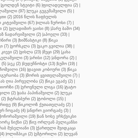
|
გოლდენ სტეიტი (6)
|
ფილადელფია (2)
|
აშვილი (97)
|
ლუკა გუგეშაშვილი (5)
|
თი (2)
|
2016 წლის ზაფხულის
 კიტეიშვილი (67)
|
ილიას ზუროსი (7)
|
 (2)
|
ვლადიმირ ვაისი (8)
|
ჰარუ ბაშო (34)
აზ ნადარეიშვილი (2)
|
აპოელი (33)
|
ნირი (3)
|
ხიმნასტიკი (8)
|
ნიკა
 (7)
|
ვორსკლა (3)
|
ვაკო გვილია (38)
|
კიევი (2)
|
ვისლა (23)
|
მეცი (29)
|
კახა
გელაშვილი (3)
|
არისი (12)
|
ანდორა (2)
|
 (5)
|
აეკ (2)
|
ბუდუჩნოსტი (13)
|
სუმო (19)
|
ოშვილი (16)
|
დავით კობოური (3)
|
ნიკა
გურაობა (3)
|
მორის ყვითელაშვილი (7)
|
ას ღია პირველობა (2)
|
ნიკა ეგაძე (2)
|
იორზი (3)
|
ეროვნული ლიგა (16)
|
ტატო
ვილი (2)
|
ჯაბა პაპინაშვილი (2)
|
ლუკა
(2)
|
სტრასბური (2)
|
ტობოლი (15)
|
რიფე (9)
|
ნიკოლოზ ქუთათელაძე (2)
|
ურ ჩოგაძე (4)
|
ანდრო გიორგაძე (3)
|
ქოჩორაშვილი (19)
|
სან ხოსე ერსქვიკსი
იორკ ნიქსი (2)
|
ნიუ ორლეან პელიკანსი
რაბ მუსელიანი (3)
|
ქართული შვიდკაცა
4)
|
ოლიმპიკი (2)
|
ეშტორილი (2)
|
ლევან