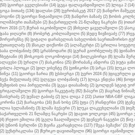
(50)
|
გიორგი გველესიანი (14)
|
გუგა ფალავანდიშვილი (2)
|
ლიგა 2 (14)
გოგა ბითაძე (134)
|
დალასი (28)
|
ევრობასკეტ 2017 (2)
|
სანდრო მამუკელ
პოგონი (3)
|
გიორგი წიტაიშვილი (33)
|
სანდრო ბაზაძე (2)
|
ხობის კოლხე
ოლიმპიური თამაშები (2)
|
საქართველოს 21-წლამდე ნაკრები (5)
|
ოთარ
რიო 2016 (17)
|
ზურაბ იაკობიშვილი (2)
|
მიხეილ ყაველაშვილი (2)
|
პაოკი
|
ჯაბა ჯიღაური (8)
|
რობერტ კობლიაშვილი (5)
|
ბუდუ ზივზივაძე (77)
|
რევ
მორეირენსე (6)
|
ვიტალი დარასელიას სახელობის საერთაშორისო ტურ
ქუთათელაძე (3)
|
მაიკლ დიქსონი (2)
|
ალაშკერტი (2)
|
კრილია სოვეტოვი
საბა ლობჟანიძე (90)
|
კრასნოდარი (6)
|
გურამ გიორბელიძე (6)
|
დინამო 
ჩხეტიანი (4)
|
მოსკოვის ლოკომოტივი (14)
|
სილკებორგი (8)
|
ლაშა შერ
ალავესი (3)
|
ურალი (7)
|
ბასკონია (25)
|
მორაბანკ ანდორა (2)
|
იუტა ჯაზი
ვისლა პლოცკი (2)
|
ჟილ ვისენტე (5)
|
ეთნიკოსი (3)
|
არკა (15)
|
ლუკა ლოჩ
ნინუა (11)
|
გიორგი ზარია (8)
|
ესბიერგი (3)
|
ევრო 2024 (5)
|
ფიგურული ცი
ბექა მიქელთაძე (41)
|
ელგუჯა ლობჯანიძე (17)
|
ლიგა ენდესა (46)
|
სოფი
მემფისის ღია პირველობა (3)
|
გეგა დიასამიძე (2)
|
გოლდენ სტეიტ უორ
გრიგალაშვილი (6)
|
გიორგი ჩაკვეტაძე (82)
|
სპაერი (2)
|
ბაგრატ ნინიაშ
მაისურაძე (2)
|
ჯემალ ტაბიძე (2)
|
ლა ლიგა 2 (22)
|
Junior NBA-GBF ლიგა 
კორონა (12)
|
სარაგოსა (16)
|
სან ხოსე (25)
|
უფა (7)
|
რანდერსი (20)
|
ტენე
ილია სულამანიძე (3)
|
ლაშა ბექაური (7)
|
ლუკა ლაკვეხელიანი (3)
|
თემ
საქართველოს 21 წლამდე ნაკრები (2)
|
დავით ვოლკოვი (45)
|
გიორგი 
(4)
|
რეჯიო ემილია (4)
|
გელა ზაალიშვილი (2)
|
დენვერ ნაგეტსი (2)
|
ნიუ 
(4)
|
უნიონ ბერლინი (2)
|
ხვიჩა კვარაცხელია (127)
|
“მეგა ბემაქსი” (2)
|
ზუ
(2)
|
ექსტრაკლასა (2)
|
ზურიკო დავითაშვილი (96)
|
გიორგი ივანიშვილი (