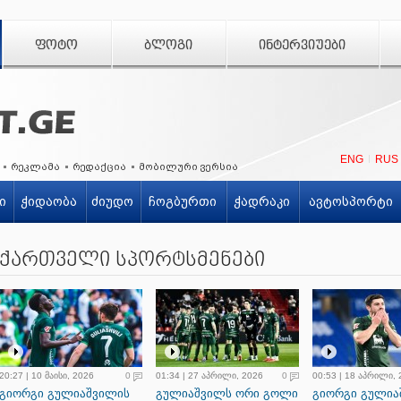
ᲤᲝᲢᲝ
ᲑᲚᲝᲒᲘ
ᲘᲜᲢᲔᲠᲕᲘᲣᲔᲑᲘ
ENG
RUS
რეკლამა
რედაქცია
მობილური ვერსია
ი
ჭიდაობა
ძიუდო
ჩოგბურთი
ჭადრაკი
ავტოსპორტი
ქართველი სპორტსმენები
20:27 | 10 მაისი, 2026
0
01:34 | 27 აპრილი, 2026
0
00:53 | 18 აპრილი,
გიორგი გულიაშვილის
გულიაშვილს ორი გოლი
გიორგი გულია