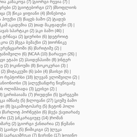
რია კაზაკოვა (7)
|
გიორგი რევია (7)
|
რები (2)
|
გიოტებორგი (27)
|
მსოფლიოს
ცა (3)
|
ნიკა ყიფიანი (4)
|
მინესოტა
ჰოუქსი (3)
|
ნაცუს ბაშო (2)
|
ტადუს
შკაშ აკადემია (2)
|
თად მაკფადენი (3)
|
ავას სპარტაკი (2)
|
აკი ბაშო (46)
|
 ტრნავა (2)
|
ციურიხი (6)
|
დეტროიტ
კოა (2)
|
მეგა ბემაქსი (2)
|
თორნიკე
ერენცვაროში (6)
|
მარიტიმუ (2)
|
ჟანიშვილი (6)
|
NCAA (10)
|
სარაევო (26)
|
ვი ეტაპი (2)
|
ჰაიდენჰაიმი (8)
|
ინტერ
უ (2)
|
ოკინოუმი (8)
|
სოკოკურაი (3)
|
(2)
|
მიტაკეუმი (6)
|
აბი (4)
|
მაისეი (6)
|
 რეპტორსი (18)
|
ლევან ელოშვილი (2)
|
ანიონიოსი (3)
|
ალექსანდრე წივწივაძე
ს ოლიმპიადა (3)
|
კეისეი (2)
|
3)
|
კირიბაიამა (7)
|
რიუდენი (5)
|
ვარეგემი
კა იმნაძე (5)
|
სლოვანი (27)
|
კიუშუ ბაშო
ი (8)
|
ვაკამოტოჰარუ (5)
|
სეტონ ჰოლი
)
|
შარლოტ ჰორნეტსი (6)
|
ბექა ქავთარაძე
რი (12)
|
ანკარაგიუჯუ (14)
|
რომან
მარუ (2)
|
გიორგი ქანთარია (2)
|
ნემანი
2)
|
კაისეი (5)
|
ნიშიკიგი (2)
|
ლუკა
6)
|
კარაგუმრუკი (7)
|
სერენი (17)
|
ჯოვინო