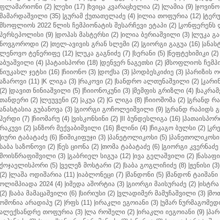
ფლამარიონი (2)
|
ლეხი (17)
|
ხვიცა კვარაცხელია (2)
|
ლამია (9)
|
ჯოვინო 
მამარდაშვილი (35)
|
გურამ ქუთათელაძე (4)
|
ილია თოფურია (12)
|
ტერუ
მსოფლიოს 2022 წლის ჩემპიონატის შესარჩევი ეტაპი (2)
|
კონფერენს ლ
პერსეპოლისი (9)
|
დოჰას მასტერსი (2)
|
ილია ბერიაშვილი (3)
|
ლუკა გა
ნოვგოროდი (2)
|
თელ-ავივის გრან სლემი (2)
|
გიორგი გაგუა (16)
|
ანას
ლენოვო ტენერიფე (12)
|
ლუკა გაგნიძე (7)
|
სერანი (5)
|
ნეფტეხიმიკი (2)
აბუაშვილი (4)
|
ჰატაისპორი (18)
|
დენვერ ნაგეთსი (2)
|
მსოფლიოს ჩემპი
ნიუკასლ ჯეტსი (16)
|
ჩიიონო (3)
|
დოქსა (3)
|
პოდბესკიძიე (3)
|
პარიზის ო
აზაროვი (11)
|
K ლიგა (3)
|
რაკოვი (2)
|
სანდრო ალთუნაშვილი (2)
|
კარინ
(2)
|
დავით ნინიაშვილი (5)
|
ჩიიონოკუნი (3)
|
მემფის გრიზლი (4)
|
საკრამ
თანდერი (2)
|
ლეუვენი (2)
|
აკუა (2)
|
G ლიგა (8)
|
ჩიიოშომა (2)
|
გრანდ რა
ანასტასია გუბანოვა (3)
|
გიორგი გოჩოლეიშვილი (9)
|
გრანდ რაპიდს გ
ჰერდი (7)
|
ჩიომარუ (4)
|
ვისკონსინი (2)
|
II ბუნდესლიგა (16)
|
ჰათაისპორი
რაკუვი (2)
|
ანზორ მექვაბიშვილი (16)
|
ზლინი (4)
|
ჩიკაგო ბულსი (2)
|
კრე
|
იური ტაბატაძე (6)
|
ნიშიკიფუჯი (3)
|
პანეტოლიკოსი (5)
|
პანეთოლიკოსი 
საბა საზონოვი (2)
|
ნეს ციონა (2)
|
თომა ტაბატაძე (6)
|
გიორგი კვერნაძე 
მოისწრაფიშვილი (3)
|
გაბრიელ სიგუა (12)
|
ივა გელაშვილი (2)
|
ნასაფი 
ქოჯაელისპორი (5)
|
ველეზ მოსტარი (2)
|
საბა გოგლიჩიძე (8)
|
ჟენისი (3)
(2)
|
ლაშა ოდიშარია (11)
|
იაბლონეცი (7)
|
შანდონი (5)
|
შანდონ ტაიშანი 
ოლიმპიადა 2024 (4)
|
იმედა აშორტია (3)
|
გიორგი მაისურაძე (2)
|
ისტრა 
(2)
|
საბა მამაცაშვილი (6)
|
სირიუსი (2)
|
ვლადიმერ მამუჩაშვილი (3)
|
შოთ
ომონია არადიპუ (2)
|
რფს (11)
|
ირაკლი ეგოიანი (3)
|
უმარ ნურმაგომედო
ალექსანდრე თოფურია (3)
|
ლა როშელი (2)
|
ირაკლი იეგოიანი (9)
|
პარ