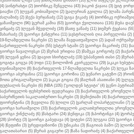
ჩემპიონთა ლიგა (18)
|
თბილისის დინამო (10)
|
ლოს ანჯელეს კლიპერსი
(4)
|
აინტრახტი (2)
|
თორნიკე შენგელია (43)
|
იაკობ ქაჯაია (3)
|
ვიტ ჯორჯი
|
აიაქსი (7)
|
ლევან კობიაშვილი (2)
|
ვალერიან გვილია (2)
|
ლაშა პარუნა
ძალამიძე (2)
|
ბექა ბურჯანაძე (12)
|
გიგა ჭიკაძე (4)
|
თორნიკე ოქრიაშვილ
ყაზაიშვილი (96)
|
გურამ კაშია (63)
|
გიორგი ქვილითაია (116)
|
ბუბა დაუ
ცინცაძე (2)
|
ლევან მჭედლიძე (18)
|
მათე ვაწაძე (11)
|
თემურ ქეცბაია (55
მახარაძე (3)
|
გიორგი ჭანტურია (11)
|
ავსტრალიის ღია პირველობა (2)
|
19-წლამდელთა ნაკრები (2)
|
ლაშა შავდათუაშვილი (2)
|
ადამ ოქრუაშვი
საქართველოს ნაკრები (55)
|
ესტერ სტამი (2)
|
გიორგი მაკარიძე (31)
|
ს
გიორგი ნავალოვსკი (2)
|
მერაბ ურიდია (2)
|
მამუკა გორგოძე (2)
|
საქარ
(8)
|
ლევან ყენია (2)
|
დავით სხირტლაძე (19)
|
ესპანეთის თასი (2)
|
მერაბ
გოგიტა გოგუა (4)
|
ოფი (11)
|
სოლომონ კვირკველია (29)
|
აკაკი ხუბუტია
ღვინიაშვილი (8)
|
საქართველოს 17-წლამდელთა ნაკრები (2)
|
ლუკა ზა
გიორგი აბურჯანია (21)
|
გიორგი გოროზია (2)
|
ჯენარო გატუზო (2)
|
როინ
შოთა გრიგალაშვილი (2)
|
აკაკი გოგია (5)
|
მალხაზ ასათიანი (4)
|
ელგუჯ
ფუტსალის ნაკრები (6)
|
NBA (105)
|
“გოლდენ სტეიტი” (4)
|
გენო პეტრიაშ
საქართველოს ფეხბურთის ფედერაცია (3)
|
საქართველოს ეროვნული ს
საბერძნეთის საკალათბურთო ნაკრები (3)
|
ბეშიქთაში (4)
|
საქართველოს
ფიორენტინა (3)
|
სევილია (5)
|
ლილი (2)
|
ვარლამ ლიპარტელიანი (7)
|
გიორგი ხარაიშვილი (33)
|
საქართველოს კალათბურთელთა ეროვნული 
გიორგი ქინქლაძე (6)
|
შახტარი (24)
|
ბენფიკა (3)
|
სპორტინგი (4)
|
ტორპე
(28)
|
პორტუ (3)
|
გიორგი გაბედავა (4)
|
ვიტესი (22)
|
ლეგია (22)
|
გიორგი 
(4)
|
ნეფთჩი (3)
|
ერედივიზიონი (3)
|
უნიკახა (3)
|
ნაგოიას ბაშო (2)
|
ლიონი 
გალათასარაი (5)
|
მერაბ გიგაური (2)
|
ზაზა ნადირაძე (4)
|
საქართველოს