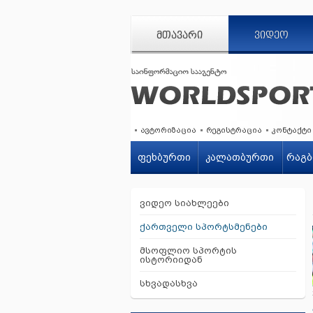
ᲛᲗᲐᲕᲐᲠᲘ
ᲕᲘᲓᲔᲝ
ავტორიზაცია
რეგისტრაცია
კონტაქტი
ფეხბურთი
კალათბურთი
რაგბ
ვიდეო სიახლეები
ქართველი სპორტსმენები
მსოფლიო სპორტის
ისტორიიდან
სხვადასხვა