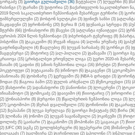
გორგაძე (3)
|
გიორგი გულიაშვილი (36)
|
სეტუბალი (7)
|
ლუცერნი (6)
|
მა
რასინგი (7)
|
ტარაზი (3)
|
ვიტორია (2)
|
საქართველოს საკალთბურთო ნაკ
2019 წლის საკალათბურთო ჩემპიონატის შესარჩევი ტურნირი (3)
|
გორი
ტიმბერვლულვზი (2)
|
ბოსტონ სელტიკსი (3)
|
ფინიქს სანსი (3)
|
ატლანტა 
მაკფადენი (2)
|
ფროზინონე (20)
|
სერია B (14)
|
დუნაისკა სტრედა (9)
|
პუ
შტურმი (66)
|
ქონიასფორი (8)
|
შავესი (3)
|
ატლანტა იუნაიტედი (21)
|
ტრნ
ევროპის 2024 წლის ჩემპიონატი (3)
|
იბეროსტარ ტენერიფე (8)
|
სპარტაკ
პისტონსი (3)
|
ტაკაკეიშო (6)
|
რევაზ ინჯგია (4)
|
ალინა ურუშაძე (4)
|
გიპუზ
გაფრინდაშვილი (4)
|
ზაგლებიე (6)
|
ლევან ხარაბაძე (6)
|
გორნიკი (5)
|
ფ
მაგდებურგი (2)
|
მიტორიუ (2)
|
ალ-ჰილალი (2)
|
ტამავაში (7)
|
გიორგი ბე
კრაიოვა (15)
|
კრისტალბეთ ეროვნული ლიგა (2)
|
ევრო 2020-ის შესარჩე
მაიამი (4)
|
კადისი (6)
|
აზიის ჩემპიონთა ლიგა (16)
|
ბრესტი (2)
|
ჩიოტარი
ჰოკუტოფუჯი (2)
|
იუტაკაიამა (5)
|
იჩინოჯო (6)
|
ტაკაგენჯი (3)
|
კუოკოშუჰო 
ასანოიამა (6)
|
ტობიზარუ (7)
|
ცურუგიშო (5)
|
NBA-ს დრაფტი (3)
|
ტორონტო
შოდაი (5)
|
ნაგოია ბაშო (22)
|
ტულის არსენალი (2)
|
მეზოკოვესდი (15)
|
პ
(2)
|
შახტიორი (2)
|
ადანასფორი (3)
|
პანიონისი (3)
|
ლოკერენი (7)
|
ტოკიო
იჩიამამოტო (3)
|
ტომოკაძე (2)
|
დაიეიშო (4)
|
ჩიიოტარიუ (7)
|
იროდორი (
(2)
|
ქონიასპორი (8)
|
ბურგოსი (3)
|
წყალბურთის ჩემპიონთა ლიგა (3)
|
ლუ
(27)
|
კოტოშოჰო (3)
|
მერაბ დვალიშვილი (15)
|
ტოჩინოინი (4)
|
ტაკარაფუჯ
(12)
|
სეპაჰანი (3)
|
ლუკა ბერულავა (5)
|
გიორგი მიქაუტაძე (92)
|
ზირა (36
(3)
|
ლოზანა (4)
|
ონოშო (2)
|
ლევან საგინაშვილი (2)
|
ოკინეუმი (3)
|
როტო
დოლიძე (5)
|
კაისარი (7)
|
ტაკანოშო (3)
|
შოჰოზანი (2)
|
კაგაიაკი (7)
|
ჩიიო
(2)
|
UFC (30)
|
აგმკ (2)
|
ვოლფსბერგერი (6)
|
ფეჰერვარი (24)
|
შიმანოუმი (
სილაგაძე (7)
|
ვალმიერა (2)
|
ტერენოფუჯი (2)
|
აპოლონი (7)
|
ინჰულეცი (