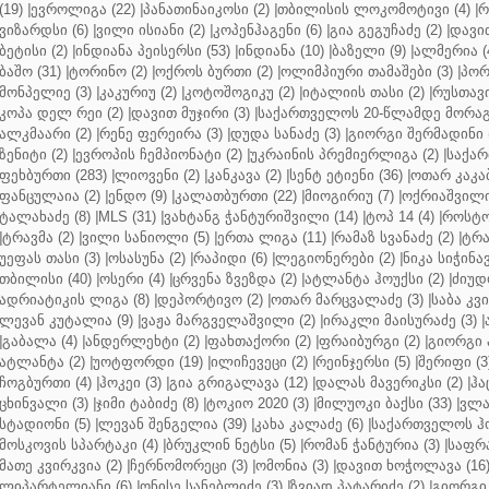
(19)
|
ევროლიგა (22)
|
პანათინაიკოსი (2)
|
თბილისის ლოკომოტივი (4)
|
რ
ვიზარდსი (6)
|
ვილი ისიანი (2)
|
კოპენჰაგენი (6)
|
გია გეგუჩაძე (2)
|
დავით
ბეტისი (2)
|
ინდიანა პეისერსი (53)
|
ინდიანა (10)
|
ბაზელი (9)
|
ალმერია (
ბაშო (31)
|
ტორინო (2)
|
ოქროს ბურთი (2)
|
ოლიმპიური თამაშები (3)
|
პორ
მონპელიე (3)
|
კაკურიუ (2)
|
კოტოშოგიკუ (2)
|
იტალიის თასი (2)
|
რუსთავი
კოპა დელ რეი (2)
|
დავით მუჯირი (3)
|
საქართველოს 20-წლამდე მორაგბ
ალკმაარი (2)
|
რენე ფერეირა (3)
|
დუდა სანაძე (3)
|
გიორგი შერმადინი (
ზენიტი (2)
|
ევროპის ჩემპიონატი (2)
|
უკრაინის პრემიერლიგა (2)
|
საქარ
ფეხბურთი (283)
|
ლიოვენი (2)
|
კანკავა (2)
|
სენტ ეტიენი (36)
|
ოთარ კაკაბ
ფანცულაია (2)
|
ენდო (9)
|
კალათბურთი (22)
|
მიოგირიუ (7)
|
ოქრიაშვილი
ტალახაძე (8)
|
MLS (31)
|
ვახტანგ ჭანტურიშვილი (14)
|
ტოპ 14 (4)
|
როსტო
|
ტრავმა (2)
|
ვილი სანიოლი (5)
|
ერთა ლიგა (11)
|
რამაზ სვანაძე (2)
|
ტრა
უეფას თასი (3)
|
ოსასუნა (2)
|
რაპიდი (6)
|
ლეგიონერები (2)
|
ნიკა სიჭინავ
თბილისი (40)
|
ოსერი (4)
|
ცრვენა ზვეზდა (2)
|
ატლანტა ჰოუქსი (2)
|
ძიუდო
ადრიატიკის ლიგა (8)
|
დეპორტივო (2)
|
ოთარ მარცვალაძე (3)
|
საბა კვ
ლევან კუტალია (9)
|
ვაჟა მარგველაშვილი (2)
|
ირაკლი მაისურაძე (3)
|
|
გაბალა (4)
|
ანდერლეხტი (2)
|
ფახთაქორი (2)
|
ფრაიბურგი (2)
|
გიორგი 
ატლანტა (2)
|
უოტფორდი (19)
|
ილიჩევეცი (2)
|
რეინჯერსი (5)
|
შერიფი (3
ჩოგბურთი (4)
|
ჰოკეი (3)
|
გია გრიგალავა (12)
|
დალას მავერიკსი (2)
|
ჰა
ცხინვალი (3)
|
ჯიმი ტაბიძე (8)
|
ტოკიო 2020 (3)
|
მილუოკი ბაქსი (33)
|
ვლა
სტადიონი (5)
|
ლევან შენგელია (39)
|
კახა კალაძე (6)
|
საქართველოს ჰო
მოსკოვის სპარტაკი (4)
|
ბრუკლინ ნეტსი (5)
|
რომან ჭანტურია (3)
|
საფრა
მათე კვირკვია (2)
|
ჩერნომორეცი (3)
|
ომონია (3)
|
დავით ხოჭოლავა (16
ლიპარტელიანი (6)
|
ონისე სანებლიძე (3)
|
ზვიად პატარიძე (2)
|
გიორგი 