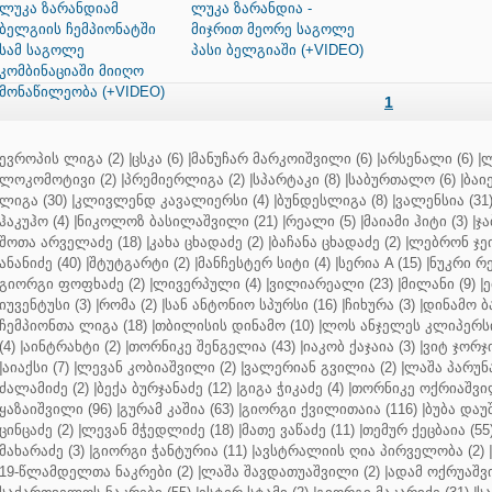
ლუკა ზარანდიამ
ლუკა ზარანდია -
ბელგიის ჩემპიონატში
მიჯრით მეორე საგოლე
სამ საგოლე
პასი ბელგიაში (+VIDEO)
კომბინაციაში მიიღო
მონაწილეობა (+VIDEO)
1
ევროპის ლიგა (2)
|
ცსკა (6)
|
მანუჩარ მარკოიშვილი (6)
|
არსენალი (6)
|
ლ
ლოკომოტივი (2)
|
პრემიერლიგა (2)
|
სპარტაკი (8)
|
საბურთალო (6)
|
ბაიე
ლიგა (30)
|
კლივლენდ კავალიერსი (4)
|
ბუნდესლიგა (8)
|
ვალენსია (31
ჰაკუჰო (4)
|
ნიკოლოზ ბასილაშვილი (21)
|
რეალი (5)
|
მაიამი ჰიტი (3)
|
ჯა
შოთა არველაძე (18)
|
კახა ცხადაძე (2)
|
ბაჩანა ცხადაძე (2)
|
ლებრონ ჯეი
ანანიძე (40)
|
შტუტგარტი (2)
|
მანჩესტერ სიტი (4)
|
სერია A (15)
|
ნუკრი რე
გიორგი ფოფხაძე (2)
|
ლივერპული (4)
|
ვილიარეალი (23)
|
მილანი (9)
|
ე
იუვენტუსი (3)
|
რომა (2)
|
სან ანტონიო სპურსი (16)
|
ჩიხურა (3)
|
დინამო ბა
ჩემპიონთა ლიგა (18)
|
თბილისის დინამო (10)
|
ლოს ანჯელეს კლიპერსი
(4)
|
აინტრახტი (2)
|
თორნიკე შენგელია (43)
|
იაკობ ქაჯაია (3)
|
ვიტ ჯორჯი
|
აიაქსი (7)
|
ლევან კობიაშვილი (2)
|
ვალერიან გვილია (2)
|
ლაშა პარუნა
ძალამიძე (2)
|
ბექა ბურჯანაძე (12)
|
გიგა ჭიკაძე (4)
|
თორნიკე ოქრიაშვილ
ყაზაიშვილი (96)
|
გურამ კაშია (63)
|
გიორგი ქვილითაია (116)
|
ბუბა დაუ
ცინცაძე (2)
|
ლევან მჭედლიძე (18)
|
მათე ვაწაძე (11)
|
თემურ ქეცბაია (55
მახარაძე (3)
|
გიორგი ჭანტურია (11)
|
ავსტრალიის ღია პირველობა (2)
|
19-წლამდელთა ნაკრები (2)
|
ლაშა შავდათუაშვილი (2)
|
ადამ ოქრუაშვი