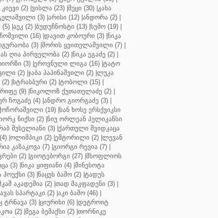
კიევი (2)
|
ვისლა (23)
|
მეცი (30)
|
კახა
გელაშვილი (3)
|
არისი (12)
|
ანდორა (2)
|
 (5)
|
აეკ (2)
|
ბუდუჩნოსტი (13)
|
სუმო (19)
|
ოშვილი (16)
|
დავით კობოური (3)
|
ნიკა
გურაობა (3)
|
მორის ყვითელაშვილი (7)
|
ას ღია პირველობა (2)
|
ნიკა ეგაძე (2)
|
იორზი (3)
|
ეროვნული ლიგა (16)
|
ტატო
ვილი (2)
|
ჯაბა პაპინაშვილი (2)
|
ლუკა
(2)
|
სტრასბური (2)
|
ტობოლი (15)
|
რიფე (9)
|
ნიკოლოზ ქუთათელაძე (2)
|
ურ ჩოგაძე (4)
|
ანდრო გიორგაძე (3)
|
ქოჩორაშვილი (19)
|
სან ხოსე ერსქვიკსი
იორკ ნიქსი (2)
|
ნიუ ორლეან პელიკანსი
რაბ მუსელიანი (3)
|
ქართული შვიდკაცა
4)
|
ოლიმპიკი (2)
|
ეშტორილი (2)
|
ლევან
რია კაზაკოვა (7)
|
გიორგი რევია (7)
|
რები (2)
|
გიოტებორგი (27)
|
მსოფლიოს
ცა (3)
|
ნიკა ყიფიანი (4)
|
მინესოტა
ჰოუქსი (3)
|
ნაცუს ბაშო (2)
|
ტადუს
შკაშ აკადემია (2)
|
თად მაკფადენი (3)
|
ავას სპარტაკი (2)
|
აკი ბაშო (46)
|
 ტრნავა (3)
|
ციურიხი (6)
|
დეტროიტ
კოა (2)
|
მეგა ბემაქსი (2)
|
თორნიკე