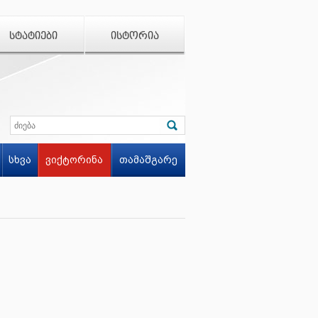
ᲡᲢᲐᲢᲘᲔᲑᲘ
ᲘᲡᲢᲝᲠᲘᲐ
სხვა
ვიქტორინა
თამაშგარე