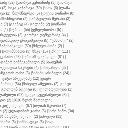
აძე (32)
|
გიორგი კუხიანიძე (3)
|
გიორგი
 (2)
|
ნიკა კაჭარავა (59)
|
პაოკ (6)
|
ლაშა
ვი (2)
|
ნიურნბერგი (5)
|
კიევის დინამო (8)
ბზონსფორი (2)
|
მარტვილის მერანი (3)
|
ა (7)
|
ტვენტე (4)
|
ჟილინა (2)
|
დინამო
 (4)
|
რუბინი (55)
|
ექსელსიორი (5)
|
ირკველია (2)
|
გიორგი დემეტრაძე (4)
|
ავთანდილ ჭრიკიშვილი (5)
|
"ემპოლი" (2)
პაპუნაშვილი (39)
|
მძლეოსნობა (2)
|
)
|
ოლიმპიადა (3)
|
სხვა (15)
|
კრივი (11)
|
ცუ ბაშო (28)
|
მურთაზ დაუშვილი (61)
|
დიმერ ხინჩეგაშვილი (5)
|
ბათუმის
კეისტთა ნაკრები (4)
|
ორლანდო (8)
|
ნგეთის თასი (3)
|
ბაჩანა არაბული (24)
|
)
|
ვატო არველაძე (12)
|
ეთერ
ბერიძე (54)
|
მიხეილ აშვეთია (2)
|
გენტი
|
გოლდენ სტეიტი (6)
|
ფილადელფია (2)
|
აშვილი (97)
|
ლუკა გუგეშაშვილი (5)
|
თი (2)
|
2016 წლის ზაფხულის
 კიტეიშვილი (67)
|
ილიას ზუროსი (7)
|
 (2)
|
ვლადიმირ ვაისი (8)
|
ჰარუ ბაშო (34)
აზ ნადარეიშვილი (2)
|
აპოელი (33)
|
ნირი (3)
|
ხიმნასტიკი (8)
|
ნიკა
 (7)
|
ვორსკლა (3)
|
ვაკო გვილია (38)
|