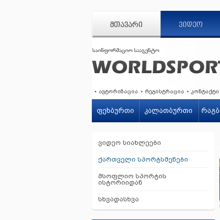
ᲛᲗᲐᲕᲐᲠᲘ
ᲕᲘᲓᲔᲝ
ავტორიზაცია
რეგისტრაცია
კონტაქტი
ფეხბურთი
კალათბურთი
რაგბ
ვიდეო სიახლეები
ქართველი სპორტსმენები
მსოფლიო სპორტის
ისტორიიდან
სხვადასხვა