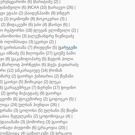
ერენცვაროში (6)
|
მარიტიმუ (2)
|
ჟანიშვილი (6)
|
NCAA (10)
|
სარაევო (26)
|
ვი ეტაპი (2)
|
ჰაიდენჰაიმი (9)
|
ინტერ
უ (2)
|
ოკინოუმი (8)
|
სოკოკურაი (3)
|
(2)
|
მიტაკეუმი (6)
|
აბი (4)
|
მაისეი (6)
|
 რეპტორსი (18)
|
ლევან ელოშვილი (2)
|
ანიონიოსი (3)
|
ალექსანდრე წივწივაძე
ს ოლიმპიადა (3)
|
კეისეი (2)
|
3)
|
კირიბაიამა (7)
|
რიუდენი (5)
|
ვარეგემი
კა იმნაძე (5)
|
სლოვანი (27)
|
კიუშუ ბაშო
ი (8)
|
ვაკამოტოჰარუ (5)
|
სეტონ ჰოლი
)
|
შარლოტ ჰორნეტსი (6)
|
ბექა ქავთარაძე
რი (12)
|
ანკარაგიუჯუ (14)
|
რომან
მარუ (2)
|
გიორგი ქანთარია (2)
|
ნემანი
2)
|
კაისეი (5)
|
ნიშიკიგი (2)
|
ლუკა
6)
|
კარაგუმრუკი (7)
|
სერენი (17)
|
ჯოვინო
(2)
|
ჟორჟ მიქაუტაძე (9)
|
გიორგი
ცუოში (6)
|
ტოკუშორიუ (2)
|
კოტოეკო (5)
|
იგა (24)
|
ულსან ჰიუნდაი (26)
|
დრანი (3)
|
კოლოსი (5)
|
ულსანი (5)
|
ნიჟნი
ტასია მეტელკინა (2)
|
კოტონოვაკა (4)
|
|
დაიამამი (3)
|
ჰოშორიუ (3)
|
გიორგი
ონატი ძიუდოში (6)
|
კრაკოვია (20)
|
ლიმპიადა (4)
|
კიზილკუმი (3)
|
ირაკლი