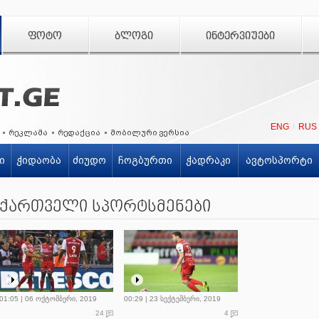
ᲤᲝᲢᲝ
ᲑᲚᲝᲒᲘ
ᲘᲜᲢᲔᲠᲕᲘᲣᲔᲑᲘ
ENG
RUS
რეკლამა
რედაქცია
მობილური ვერსია
ი
ჭიდაობა
ძიუდო
ჩოგბურთი
ჭადრაკი
ავტოსპორტი
ქართველი სპორტსმენები
01:05 | 06 ოქტომბერი, 2019
00:29 | 23 სექტემბერი, 2019
24
4