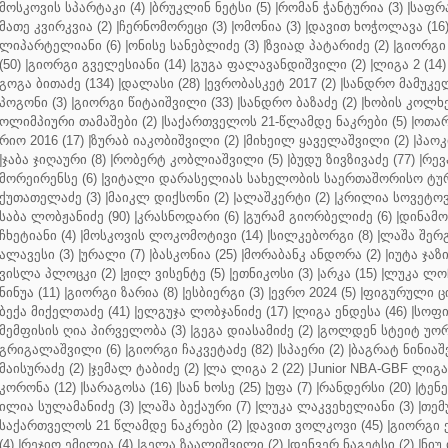
მოსკოვის სპარტაკი (4)
|
ბრუკლინ ნეტსი (5)
|
რომან ჭანტურია (3)
|
საფრა
მათე კვირკვია (2)
|
ჩერნომორეცი (3)
|
ომონია (3)
|
დავით ხოჭოლავა (16
ლიპარტელიანი (6)
|
ონისე სანებლიძე (3)
|
ზვიად პატარიძე (2)
|
გიორგი 
(50)
|
გიორგი გველესიანი (14)
|
გუგა ფალავანდიშვილი (2)
|
ლიგა 2 (14)
გოგა ბითაძე (134)
|
დალასი (28)
|
ევრობასკეტ 2017 (2)
|
სანდრო მამუკელ
პოგონი (3)
|
გიორგი წიტაიშვილი (33)
|
სანდრო ბაზაძე (2)
|
ხობის კოლხე
ოლიმპიური თამაშები (2)
|
საქართველოს 21-წლამდე ნაკრები (5)
|
ოთარ
რიო 2016 (17)
|
ზურაბ იაკობიშვილი (2)
|
მიხეილ ყაველაშვილი (2)
|
პაოკი
|
ჯაბა ჯიღაური (8)
|
რობერტ კობლიაშვილი (5)
|
ბუდუ ზივზივაძე (77)
|
რევ
მორეირენსე (6)
|
ვიტალი დარასელიას სახელობის საერთაშორისო ტურ
ქუთათელაძე (3)
|
მაიკლ დიქსონი (2)
|
ალაშკერტი (2)
|
კრილია სოვეტოვი
საბა ლობჟანიძე (90)
|
კრასნოდარი (6)
|
გურამ გიორბელიძე (6)
|
დინამო 
ჩხეტიანი (4)
|
მოსკოვის ლოკომოტივი (14)
|
სილკებორგი (8)
|
ლაშა შერ
ალავესი (3)
|
ურალი (7)
|
ბასკონია (25)
|
მორაბანკ ანდორა (2)
|
იუტა ჯაზი
ვისლა პლოცკი (2)
|
ჟილ ვისენტე (5)
|
ეთნიკოსი (3)
|
არკა (15)
|
ლუკა ლოჩ
ნინუა (11)
|
გიორგი ზარია (8)
|
ესბიერგი (3)
|
ევრო 2024 (5)
|
ფიგურული ცი
ბექა მიქელთაძე (41)
|
ელგუჯა ლობჯანიძე (17)
|
ლიგა ენდესა (46)
|
სოფი
მემფისის ღია პირველობა (3)
|
გეგა დიასამიძე (2)
|
გოლდენ სტეიტ უორ
გრიგალაშვილი (6)
|
გიორგი ჩაკვეტაძე (82)
|
სპაერი (2)
|
ბაგრატ ნინიაშ
მაისურაძე (2)
|
ჯემალ ტაბიძე (2)
|
ლა ლიგა 2 (22)
|
Junior NBA-GBF ლიგა 
კორონა (12)
|
სარაგოსა (16)
|
სან ხოსე (25)
|
უფა (7)
|
რანდერსი (20)
|
ტენე
ილია სულამანიძე (3)
|
ლაშა ბექაური (7)
|
ლუკა ლაკვეხელიანი (3)
|
თემ
საქართველოს 21 წლამდე ნაკრები (2)
|
დავით ვოლკოვი (45)
|
გიორგი 
(4)
|
რეჯიო ემილია (4)
|
გელა ზაალიშვილი (2)
|
დენვერ ნაგეტსი (2)
|
ნიუ 