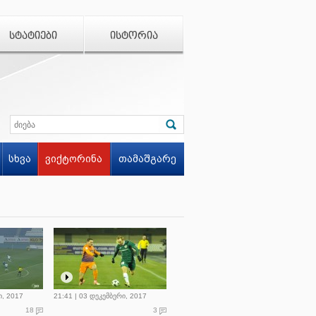
ᲡᲢᲐᲢᲘᲔᲑᲘ
ᲘᲡᲢᲝᲠᲘᲐ
სხვა
ვიქტორინა
თამაშგარე
ი, 2017
21:41 | 03 დეკემბერი, 2017
18
3