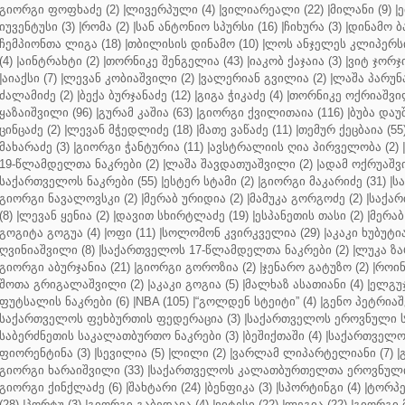
გიორგი ფოფხაძე (2)
|
ლივერპული (4)
|
ვილიარეალი (22)
|
მილანი (9)
|
ე
იუვენტუსი (3)
|
რომა (2)
|
სან ანტონიო სპურსი (16)
|
ჩიხურა (3)
|
დინამო ბა
ჩემპიონთა ლიგა (18)
|
თბილისის დინამო (10)
|
ლოს ანჯელეს კლიპერსი
(4)
|
აინტრახტი (2)
|
თორნიკე შენგელია (43)
|
იაკობ ქაჯაია (3)
|
ვიტ ჯორჯი
|
აიაქსი (7)
|
ლევან კობიაშვილი (2)
|
ვალერიან გვილია (2)
|
ლაშა პარუნა
ძალამიძე (2)
|
ბექა ბურჯანაძე (12)
|
გიგა ჭიკაძე (4)
|
თორნიკე ოქრიაშვილ
ყაზაიშვილი (96)
|
გურამ კაშია (63)
|
გიორგი ქვილითაია (116)
|
ბუბა დაუ
ცინცაძე (2)
|
ლევან მჭედლიძე (18)
|
მათე ვაწაძე (11)
|
თემურ ქეცბაია (55
მახარაძე (3)
|
გიორგი ჭანტურია (11)
|
ავსტრალიის ღია პირველობა (2)
|
19-წლამდელთა ნაკრები (2)
|
ლაშა შავდათუაშვილი (2)
|
ადამ ოქრუაშვი
საქართველოს ნაკრები (55)
|
ესტერ სტამი (2)
|
გიორგი მაკარიძე (31)
|
ს
გიორგი ნავალოვსკი (2)
|
მერაბ ურიდია (2)
|
მამუკა გორგოძე (2)
|
საქარ
(8)
|
ლევან ყენია (2)
|
დავით სხირტლაძე (19)
|
ესპანეთის თასი (2)
|
მერაბ
გოგიტა გოგუა (4)
|
ოფი (11)
|
სოლომონ კვირკველია (29)
|
აკაკი ხუბუტია
ღვინიაშვილი (8)
|
საქართველოს 17-წლამდელთა ნაკრები (2)
|
ლუკა ზა
გიორგი აბურჯანია (21)
|
გიორგი გოროზია (2)
|
ჯენარო გატუზო (2)
|
როინ
შოთა გრიგალაშვილი (2)
|
აკაკი გოგია (5)
|
მალხაზ ასათიანი (4)
|
ელგუჯ
ფუტსალის ნაკრები (6)
|
NBA (105)
|
“გოლდენ სტეიტი” (4)
|
გენო პეტრიაშ
საქართველოს ფეხბურთის ფედერაცია (3)
|
საქართველოს ეროვნული ს
საბერძნეთის საკალათბურთო ნაკრები (3)
|
ბეშიქთაში (4)
|
საქართველოს
ფიორენტინა (3)
|
სევილია (5)
|
ლილი (2)
|
ვარლამ ლიპარტელიანი (7)
|
გიორგი ხარაიშვილი (33)
|
საქართველოს კალათბურთელთა ეროვნული 
გიორგი ქინქლაძე (6)
|
შახტარი (24)
|
ბენფიკა (3)
|
სპორტინგი (4)
|
ტორპე
(28)
|
პორტუ (3)
|
გიორგი გაბედავა (4)
|
ვიტესი (22)
|
ლეგია (22)
|
გიორგი 