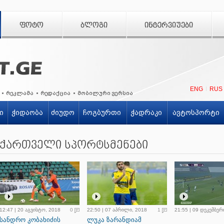
ᲤᲝᲢᲝ
ᲑᲚᲝᲒᲘ
ᲘᲜᲢᲔᲠᲕᲘᲣᲔᲑᲘ
ENG
RUS
რეკლამა
რედაქცია
მობილური ვერსია
ი
ჭიდაობა
ძიუდო
ჩოგბურთი
ჭადრაკი
ავტოსპორტი
ქართველი სპორტსმენები
12:47 | 20 აგვისტო, 2018
0
22:50 | 07 აპრილი, 2018
1
21:55 | 09 დეკემბერ
სანდრო კობახიძის
ლუკა ზარანდიამ