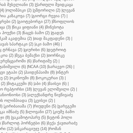
რაბ მუსელიანი (3)
|
ქართული შვიდკაცა
4)
|
ოლიმპიკი (2)
|
ეშტორილი (2)
|
ლევან
რია კაზაკოვა (7)
|
გიორგი რევია (7)
|
რები (2)
|
გიოტებორგი (27)
|
მსოფლიოს
ცა (3)
|
ნიკა ყიფიანი (4)
|
მინესოტა
ჰოუქსი (3)
|
ნაცუს ბაშო (2)
|
ტადუს
შკაშ აკადემია (2)
|
თად მაკფადენი (3)
|
ავას სპარტაკი (2)
|
აკი ბაშო (46)
|
 ტრნავა (2)
|
ციურიხი (6)
|
დეტროიტ
კოა (2)
|
მეგა ბემაქსი (2)
|
თორნიკე
ერენცვაროში (6)
|
მარიტიმუ (2)
|
ჟანიშვილი (6)
|
NCAA (10)
|
სარაევო (26)
|
ვი ეტაპი (2)
|
ჰაიდენჰაიმი (8)
|
ინტერ
უ (2)
|
ოკინოუმი (8)
|
სოკოკურაი (3)
|
(2)
|
მიტაკეუმი (6)
|
აბი (4)
|
მაისეი (6)
|
 რეპტორსი (18)
|
ლევან ელოშვილი (2)
|
ანიონიოსი (3)
|
ალექსანდრე წივწივაძე
ს ოლიმპიადა (3)
|
კეისეი (2)
|
3)
|
კირიბაიამა (7)
|
რიუდენი (5)
|
ვარეგემი
კა იმნაძე (5)
|
სლოვანი (27)
|
კიუშუ ბაშო
ი (8)
|
ვაკამოტოჰარუ (5)
|
სეტონ ჰოლი
)
|
შარლოტ ჰორნეტსი (6)
|
ბექა ქავთარაძე
რი (12)
|
ანკარაგიუჯუ (14)
|
რომან