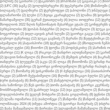
დოლიძე (5)
|
კაისარი (7)
|
ტაკანოშო (3)
|
შოჰოზანი (2)
|
კაგაიაკი (7)
|
ჩიიო
(2)
|
UFC (30)
|
აგმკ (2)
|
ვოლფსბერგერი (6)
|
ფეჰერვარი (24)
|
შიმანოუმი (
სილაგაძე (7)
|
ვალმიერა (2)
|
ტერენოფუჯი (2)
|
აპოლონი (7)
|
ინჰულეცი (
ფლამარიონი (2)
|
ლეხი (17)
|
ხვიცა კვარაცხელია (2)
|
ლამია (9)
|
ჯოვინო 
მამარდაშვილი (35)
|
გურამ ქუთათელაძე (4)
|
ილია თოფურია (12)
|
ტერუ
მსოფლიოს 2022 წლის ჩემპიონატის შესარჩევი ეტაპი (2)
|
კონფერენს ლ
პერსეპოლისი (9)
|
დოჰას მასტერსი (2)
|
ილია ბერიაშვილი (3)
|
ლუკა გა
ნოვგოროდი (2)
|
თელ-ავივის გრან სლემი (2)
|
გიორგი გაგუა (16)
|
ანას
ლენოვო ტენერიფე (12)
|
ლუკა გაგნიძე (7)
|
სერანი (5)
|
ნეფტეხიმიკი (2)
აბუაშვილი (4)
|
ჰატაისპორი (18)
|
დენვერ ნაგეთსი (2)
|
მსოფლიოს ჩემპი
ნიუკასლ ჯეტსი (16)
|
ჩიიონო (3)
|
დოქსა (3)
|
პოდბესკიძიე (3)
|
პარიზის ო
აზაროვი (11)
|
K ლიგა (3)
|
რაკოვი (2)
|
სანდრო ალთუნაშვილი (2)
|
კარინ
(2)
|
დავით ნინიაშვილი (5)
|
ჩიიონოკუნი (3)
|
მემფის გრიზლი (4)
|
საკრამ
თანდერი (2)
|
ლეუვენი (2)
|
აკუა (2)
|
G ლიგა (8)
|
ჩიიოშომა (2)
|
გრანდ რა
ანასტასია გუბანოვა (3)
|
გიორგი გოჩოლეიშვილი (9)
|
გრანდ რაპიდს გ
ჰერდი (7)
|
ჩიომარუ (4)
|
ვისკონსინი (2)
|
II ბუნდესლიგა (16)
|
ჰათაისპორი
რაკუვი (2)
|
ანზორ მექვაბიშვილი (16)
|
ზლინი (4)
|
ჩიკაგო ბულსი (2)
|
კრე
|
იური ტაბატაძე (6)
|
ნიშიკიფუჯი (3)
|
პანეტოლიკოსი (5)
|
პანეთოლიკოსი 
საბა საზონოვი (2)
|
ნეს ციონა (2)
|
თომა ტაბატაძე (6)
|
გიორგი კვერნაძე 
მოისწრაფიშვილი (3)
|
გაბრიელ სიგუა (12)
|
ივა გელაშვილი (2)
|
ნასაფი 
ქოჯაელისპორი (5)
|
ველეზ მოსტარი (2)
|
საბა გოგლიჩიძე (8)
|
ჟენისი (3)
(2)
|
ლაშა ოდიშარია (11)
|
იაბლონეცი (7)
|
შანდონი (5)
|
შანდონ ტაიშანი 
ოლიმპიადა 2024 (4)
|
იმედა აშორტია (3)
|
გიორგი მაისურაძე (2)
|
ისტრა 
(2)
|
საბა მამაცაშვილი (6)
|
სირიუსი (2)
|
ვლადიმერ მამუჩაშვილი (3)
|
შოთ