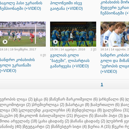
კობახიძის მორ
საგოლე პასი უკრაინის
პოლონეთში ისევ
შედევრი უკრაი
ჩემპიონატში (+VIDEO)
გაიტანა (+VIDEO)
ჩემპიონატში (
19:16 | 19 ნოემბერი, 2017
15:56 | 14 აგვისტო, 2016
2
16:14 | 14 ივლისი, 
გვილიას გოლი
სანდრო კობახ
0
სანდრო კობახიძის
"ბატეში", ლიპარტიას
გოლი და მიზან
გოლი უკრაინაში
გამარჯვება (+VIDEO)
"ევროპის ლიგი
(+VIDEO)
(+VIDEO)
1
ევროპის ლიგა (2)
|
ცსკა (6)
|
მანუჩარ მარკოიშვილი (6)
|
არსენალი (6)
|
ლ
ლოკომოტივი (2)
|
პრემიერლიგა (2)
|
სპარტაკი (8)
|
საბურთალო (6)
|
ბაიე
ლიგა (30)
|
კლივლენდ კავალიერსი (4)
|
ბუნდესლიგა (8)
|
ვალენსია (31
ჰაკუჰო (4)
|
ნიკოლოზ ბასილაშვილი (21)
|
რეალი (5)
|
მაიამი ჰიტი (3)
|
ჯა
შოთა არველაძე (18)
|
კახა ცხადაძე (2)
|
ბაჩანა ცხადაძე (2)
|
ლებრონ ჯეი
ანანიძე (40)
|
შტუტგარტი (2)
|
მანჩესტერ სიტი (4)
|
სერია A (15)
|
ნუკრი რე