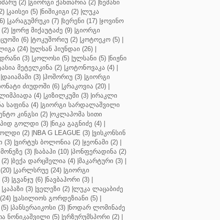
მარუ (2)
|
გიორგი ქანთარია (2)
|
ნემანი
2)
|
კაისეი (5)
|
ნიშიკიგი (2)
|
ლუკა
6)
|
კარაგუმრუკი (7)
|
სერენი (17)
|
ჯოვინო
(2)
|
ჟორჟ მიქაუტაძე (9)
|
გიორგი
ცუოში (6)
|
ტოკუშორიუ (2)
|
კოტოეკო (5)
|
იგა (24)
|
ულსან ჰიუნდაი (26)
|
დრანი (3)
|
კოლოსი (5)
|
ულსანი (5)
|
ნიჟნი
ტასია მეტელკინა (2)
|
კოტონოვაკა (4)
|
|
დაიამამი (3)
|
ჰოშორიუ (3)
|
გიორგი
ონატი ძიუდოში (6)
|
კრაკოვია (20)
|
ლიმპიადა (4)
|
კიზილკუმი (3)
|
ირაკლი
ა საფინა (4)
|
გიორგი სარდალაშვილი
ენტო კინგსი (2)
|
ოკლაჰომა სითი
პიდ გოლდი (3)
|
ნიკა გაგნიძე (4)
|
ოლდი (2)
|
NBA G LEAGUE (3)
|
ვისკონსინ
 (3)
|
ვირტუს ბოლონია (2)
|
ჯეონამი (2)
|
მონეზე (3)
|
საბაჰი (10)
|
პონფერადინა (2)
(2)
|
ბექა დარცმელია (4)
|
მაკარტური (3)
|
(20)
|
კარლსრუე (24)
|
გიორგი
(3)
|
გვანჯუ (6)
|
ნავბაჰორი (3)
|
|
კაპაზი (3)
|
ველეზი (2)
|
ლუკა ლაცაბიძე
(24)
|
ვასილიოს გორდეზიანი (5)
|
(5)
|
პანსერაიკოსი (3)
|
ნოდარ ლომინაძე
ა ნონიკაშვილი (5)
|
ერზურუმსპორი (2)
|