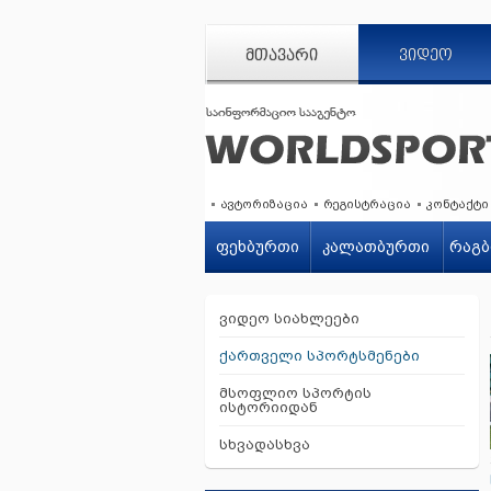
ᲛᲗᲐᲕᲐᲠᲘ
ᲕᲘᲓᲔᲝ
ავტორიზაცია
რეგისტრაცია
კონტაქტი
ფეხბურთი
კალათბურთი
რაგბ
ვიდეო სიახლეები
ქართველი სპორტსმენები
მსოფლიო სპორტის
ისტორიიდან
სხვადასხვა