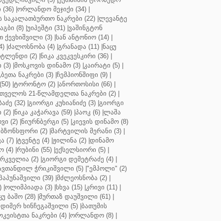
(36)
|
ორლანდო მეჯიქი (34)
|
 საკალათბურთო ნაკრები (22)
|
ლევანტე
აგბი (8)
|
უიპეშტი (31)
|
ვაშინგტონ
 ქევხიშვილი (3)
|
სან ანტონიო (14)
|
4)
|
ძალოსნობა (4)
|
გრანადა (11)
|
ნაცუ
ტლენდი (2)
|
ნიკა კვეკვესკირი (36)
|
 (3)
|
მოსკოვის დინამო (3)
|
კაირატი (5)
|
ეთა ნაკრები (3)
|
ჩემპიონშიფი (9)
|
50)
|
ტორონტო (2)
|
ანორთოსისი (66)
|
თველოს 21-წლამდელთა ნაკრები (2)
|
აძე (32)
|
გიორგი კუხიანიძე (3)
|
გიორგი
 (2)
|
ნიკა კაჭარავა (59)
|
პაოკ (6)
|
ლაშა
ვი (2)
|
ნიურნბერგი (5)
|
კიევის დინამო (8)
ბზონსფორი (2)
|
მარტვილის მერანი (3)
|
ა (7)
|
ტვენტე (4)
|
ჟილინა (2)
|
დინამო
 (4)
|
რუბინი (55)
|
ექსელსიორი (5)
|
ირკველია (2)
|
გიორგი დემეტრაძე (4)
|
ავთანდილ ჭრიკიშვილი (5)
|
"ემპოლი" (2)
პაპუნაშვილი (39)
|
მძლეოსნობა (2)
|
)
|
ოლიმპიადა (3)
|
სხვა (15)
|
კრივი (11)
|
ცუ ბაშო (28)
|
მურთაზ დაუშვილი (61)
|
დიმერ ხინჩეგაშვილი (5)
|
ბათუმის
კეისტთა ნაკრები (4)
|
ორლანდო (8)
|