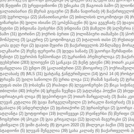
(4)
|
ნეფთჩი (3)
|
ერედივიზიონი (3)
|
უნიკახა (3)
|
ნაგოიას ბაშო (2)
|
ლიონი 
გალათასარაი (5)
|
მერაბ გიგაური (2)
|
ზაზა ნადირაძე (4)
|
საქართველოს
(19)
|
ევროლიგა (22)
|
პანათინაიკოსი (2)
|
თბილისის ლოკომოტივი (4)
|
რ
ვიზარდსი (6)
|
ვილი ისიანი (2)
|
კოპენჰაგენი (6)
|
გია გეგუჩაძე (2)
|
დავით
ბეტისი (2)
|
ინდიანა პეისერსი (53)
|
ინდიანა (10)
|
ბაზელი (9)
|
ალმერია (
ბაშო (31)
|
ტორინო (2)
|
ოქროს ბურთი (2)
|
ოლიმპიური თამაშები (3)
|
პორ
მონპელიე (3)
|
კაკურიუ (2)
|
კოტოშოგიკუ (2)
|
იტალიის თასი (2)
|
რუსთავი
კოპა დელ რეი (2)
|
დავით მუჯირი (3)
|
საქართველოს 20-წლამდე მორაგბ
ალკმაარი (2)
|
რენე ფერეირა (3)
|
დუდა სანაძე (3)
|
გიორგი შერმადინი (
ზენიტი (2)
|
ევროპის ჩემპიონატი (2)
|
უკრაინის პრემიერლიგა (2)
|
საქარ
ფეხბურთი (283)
|
ლიოვენი (2)
|
კანკავა (2)
|
სენტ ეტიენი (36)
|
ოთარ კაკაბ
ფანცულაია (2)
|
ენდო (9)
|
კალათბურთი (22)
|
მიოგირიუ (7)
|
ოქრიაშვილი
ტალახაძე (8)
|
MLS (31)
|
ვახტანგ ჭანტურიშვილი (14)
|
ტოპ 14 (4)
|
როსტო
|
ტრავმა (2)
|
ვილი სანიოლი (5)
|
ერთა ლიგა (11)
|
რამაზ სვანაძე (2)
|
ტრა
უეფას თასი (3)
|
ოსასუნა (2)
|
რაპიდი (6)
|
ლეგიონერები (2)
|
ნიკა სიჭინავ
თბილისი (40)
|
ოსერი (4)
|
ცრვენა ზვეზდა (2)
|
ატლანტა ჰოუქსი (2)
|
ძიუდო
ადრიატიკის ლიგა (8)
|
დეპორტივო (2)
|
ოთარ მარცვალაძე (3)
|
საბა კვ
ლევან კუტალია (9)
|
ვაჟა მარგველაშვილი (2)
|
ირაკლი მაისურაძე (3)
|
|
გაბალა (4)
|
ანდერლეხტი (2)
|
ფახთაქორი (2)
|
ფრაიბურგი (2)
|
გიორგი 
ატლანტა (2)
|
უოტფორდი (19)
|
ილიჩევეცი (2)
|
რეინჯერსი (5)
|
შერიფი (3
ჩოგბურთი (4)
|
ჰოკეი (3)
|
გია გრიგალავა (12)
|
დალას მავერიკსი (2)
|
ჰა
ცხინვალი (3)
|
ჯიმი ტაბიძე (8)
|
ტოკიო 2020 (3)
|
მილუოკი ბაქსი (33)
|
ვლა
სტადიონი (5)
|
ლევან შენგელია (39)
|
კახა კალაძე (6)
|
საქართველოს ჰო