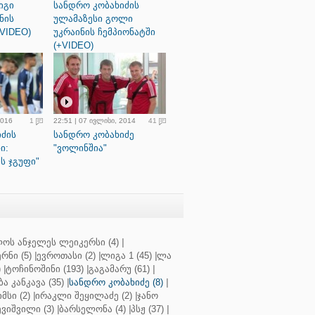
იგი
სანდრო კობახიძის
ნის
ულამაზესი გოლი
+VIDEO)
უკრაინის ჩემპიონატში
(+VIDEO)
2016
1
22:51 | 07 ივლისი, 2014
41
იძის
სანდრო კობახიძე
ი:
"ვოლინშია"
ს ჯგუფი"
ოს ანჯელეს ლეიკერსი (4)
|
რნი (5)
|
ევროთასი (2)
|
ლიგა 1 (45)
|
ლა
)
|
ტოჩინოშინი (193)
|
გაგამარუ (61)
|
ბა კანკავა (35)
|
სანდრო კობახიძე (8)
|
მსი (2)
|
ირაკლი შეყილაძე (2)
|
ჯანო
ვიშვილი (3)
|
ბარსელონა (4)
|
პსჟ (37)
|