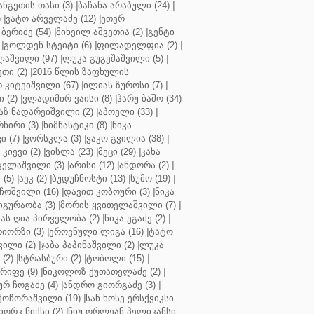
ნგეთის თასი (3)
|
ბაჩანა არაბული (24)
|
)
|
ვატო არველაძე (12)
|
ეთერ
ბერიძე (54)
|
მიხეილ აშვეთია (2)
|
გენტი
|
გოლდენ სტეიტი (6)
|
ფილადელფია (2)
|
აშვილი (97)
|
ლუკა გუგეშაშვილი (5)
|
თი (2)
|
2016 წლის ზაფხულის
 კიტეიშვილი (67)
|
ილიას ზუროსი (7)
|
 (2)
|
ვლადიმირ ვაისი (8)
|
ჰარუ ბაშო (34)
აზ ნადარეიშვილი (2)
|
აპოელი (33)
|
ნირი (3)
|
ხიმნასტიკი (8)
|
ნიკა
 (7)
|
ვორსკლა (3)
|
ვაკო გვილია (38)
|
კიევი (2)
|
ვისლა (23)
|
მეცი (29)
|
კახა
გელაშვილი (3)
|
არისი (12)
|
ანდორა (2)
|
 (5)
|
აეკ (2)
|
ბუდუჩნოსტი (13)
|
სუმო (19)
|
ოშვილი (16)
|
დავით კობოური (3)
|
ნიკა
გურაობა (3)
|
მორის ყვითელაშვილი (7)
|
ას ღია პირველობა (2)
|
ნიკა ეგაძე (2)
|
იორზი (3)
|
ეროვნული ლიგა (16)
|
ტატო
ვილი (2)
|
ჯაბა პაპინაშვილი (2)
|
ლუკა
(2)
|
სტრასბური (2)
|
ტობოლი (15)
|
რიფე (9)
|
ნიკოლოზ ქუთათელაძე (2)
|
ურ ჩოგაძე (4)
|
ანდრო გიორგაძე (3)
|
ქოჩორაშვილი (19)
|
სან ხოსე ერსქვიკსი
იორკ ნიქსი (2)
|
ნიუ ორლეან პელიკანსი