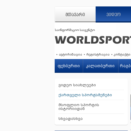
ᲛᲗᲐᲕᲐᲠᲘ
ᲕᲘᲓᲔᲝ
ავტორიზაცია
რეგისტრაცია
კონტაქტი
ფეხბურთი
კალათბურთი
რაგბ
ვიდეო სიახლეები
ქართველი სპორტსმენები
მსოფლიო სპორტის
ისტორიიდან
სხვადასხვა