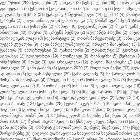
ფეხბურთი (283)
|
ლიოვენი (2)
|
კანკავა (2)
|
სენტ ეტიენი (36)
|
ოთარ კაკაბ
ფანცულაია (2)
|
ენდო (9)
|
კალათბურთი (22)
|
მიოგირიუ (7)
|
ოქრიაშვილი
ტალახაძე (8)
|
MLS (31)
|
ვახტანგ ჭანტურიშვილი (14)
|
ტოპ 14 (4)
|
როსტო
|
ტრავმა (2)
|
ვილი სანიოლი (5)
|
ერთა ლიგა (11)
|
რამაზ სვანაძე (2)
|
ტრა
უეფას თასი (3)
|
ოსასუნა (2)
|
რაპიდი (6)
|
ლეგიონერები (2)
|
ნიკა სიჭინავ
თბილისი (40)
|
ოსერი (4)
|
ცრვენა ზვეზდა (2)
|
ატლანტა ჰოუქსი (2)
|
ძიუდო
ადრიატიკის ლიგა (8)
|
დეპორტივო (2)
|
ოთარ მარცვალაძე (3)
|
საბა კვ
ლევან კუტალია (9)
|
ვაჟა მარგველაშვილი (2)
|
ირაკლი მაისურაძე (3)
|
|
გაბალა (4)
|
ანდერლეხტი (2)
|
ფახთაქორი (2)
|
ფრაიბურგი (2)
|
გიორგი 
ატლანტა (2)
|
უოტფორდი (19)
|
ილიჩევეცი (2)
|
რეინჯერსი (5)
|
შერიფი (3
ჩოგბურთი (4)
|
ჰოკეი (3)
|
გია გრიგალავა (12)
|
დალას მავერიკსი (2)
|
ჰა
ცხინვალი (3)
|
ჯიმი ტაბიძე (8)
|
ტოკიო 2020 (3)
|
მილუოკი ბაქსი (33)
|
ვლა
სტადიონი (5)
|
ლევან შენგელია (39)
|
კახა კალაძე (6)
|
საქართველოს ჰო
მოსკოვის სპარტაკი (4)
|
ბრუკლინ ნეტსი (5)
|
რომან ჭანტურია (3)
|
საფრა
მათე კვირკვია (2)
|
ჩერნომორეცი (3)
|
ომონია (3)
|
დავით ხოჭოლავა (16
ლიპარტელიანი (6)
|
ონისე სანებლიძე (3)
|
ზვიად პატარიძე (2)
|
გიორგი 
(50)
|
გიორგი გველესიანი (14)
|
გუგა ფალავანდიშვილი (2)
|
ლიგა 2 (14)
გოგა ბითაძე (134)
|
დალასი (28)
|
ევრობასკეტ 2017 (2)
|
სანდრო მამუკელ
პოგონი (3)
|
გიორგი წიტაიშვილი (33)
|
სანდრო ბაზაძე (2)
|
ხობის კოლხე
ოლიმპიური თამაშები (2)
|
საქართველოს 21-წლამდე ნაკრები (5)
|
ოთარ
რიო 2016 (17)
|
ზურაბ იაკობიშვილი (2)
|
მიხეილ ყაველაშვილი (2)
|
პაოკი
|
ჯაბა ჯიღაური (8)
|
რობერტ კობლიაშვილი (5)
|
ბუდუ ზივზივაძე (77)
|
რევ
მორეირენსე (6)
|
ვიტალი დარასელიას სახელობის საერთაშორისო ტურ
ქუთათელაძე (3)
|
მაიკლ დიქსონი (2)
|
ალაშკერტი (2)
|
კრილია სოვეტოვი