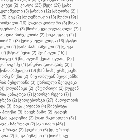
კიევი (2)
|
ვისლა (23)
|
მეცი (29)
|
კახა
გელაშვილი (3)
|
არისი (12)
|
ანდორა (2)
|
 (5)
|
აეკ (2)
|
ბუდუჩნოსტი (13)
|
სუმო (19)
|
ოშვილი (16)
|
დავით კობოური (3)
|
ნიკა
გურაობა (3)
|
მორის ყვითელაშვილი (7)
|
ას ღია პირველობა (2)
|
ნიკა ეგაძე (2)
|
იორზი (3)
|
ეროვნული ლიგა (16)
|
ტატო
ვილი (2)
|
ჯაბა პაპინაშვილი (2)
|
ლუკა
(2)
|
სტრასბური (2)
|
ტობოლი (15)
|
რიფე (9)
|
ნიკოლოზ ქუთათელაძე (2)
|
ურ ჩოგაძე (4)
|
ანდრო გიორგაძე (3)
|
ქოჩორაშვილი (19)
|
სან ხოსე ერსქვიკსი
იორკ ნიქსი (2)
|
ნიუ ორლეან პელიკანსი
რაბ მუსელიანი (3)
|
ქართული შვიდკაცა
4)
|
ოლიმპიკი (2)
|
ეშტორილი (2)
|
ლევან
რია კაზაკოვა (7)
|
გიორგი რევია (7)
|
რები (2)
|
გიოტებორგი (27)
|
მსოფლიოს
ცა (3)
|
ნიკა ყიფიანი (4)
|
მინესოტა
ჰოუქსი (3)
|
ნაცუს ბაშო (2)
|
ტადუს
შკაშ აკადემია (2)
|
თად მაკფადენი (3)
|
ავას სპარტაკი (2)
|
აკი ბაშო (46)
|
 ტრნავა (2)
|
ციურიხი (6)
|
დეტროიტ
კოა (2)
|
მეგა ბემაქსი (2)
|
თორნიკე