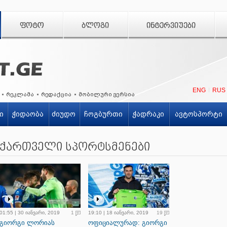
ᲤᲝᲢᲝ
ᲑᲚᲝᲒᲘ
ᲘᲜᲢᲔᲠᲕᲘᲣᲔᲑᲘ
ENG
RUS
რეკლამა
რედაქცია
მობილური ვერსია
ი
ჭიდაობა
ძიუდო
ჩოგბურთი
ჭადრაკი
ავტოსპორტი
ქართველი სპორტსმენები
01:55 | 30 იანვარი, 2019
1
19:10 | 18 იანვარი, 2019
19
გიორგი ლორიას
ოფიციალურად: გიორგი