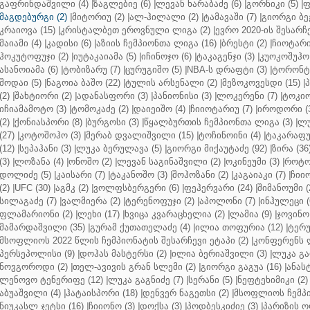
გაფრინდაშვილი (4)
|
ზაგლებიე (6)
|
ლევან ხარაბაძე (6)
|
გორნიკი (5)
|
ფ
მაგდებურგი (2)
|
მიტორიუ (2)
|
ალ-ჰილალი (2)
|
ტამავაში (7)
|
გიორგი ბე
კრაიოვა (15)
|
კრისტალბეთ ეროვნული ლიგა (2)
|
ევრო 2020-ის შესარჩე
მაიამი (4)
|
კადისი (6)
|
აზიის ჩემპიონთა ლიგა (16)
|
ბრესტი (2)
|
ჩიოტარი
ჰოკუტოფუჯი (2)
|
იუტაკაიამა (5)
|
იჩინოჯო (6)
|
ტაკაგენჯი (3)
|
კუოკოშუჰო 
ასანოიამა (6)
|
ტობიზარუ (7)
|
ცურუგიშო (5)
|
NBA-ს დრაფტი (3)
|
ტორონტო
შოდაი (5)
|
ნაგოია ბაშო (22)
|
ტულის არსენალი (2)
|
მეზოკოვესდი (15)
|
პ
(2)
|
შახტიორი (2)
|
ადანასფორი (3)
|
პანიონისი (3)
|
ლოკერენი (7)
|
ტოკიო
იჩიამამოტო (3)
|
ტომოკაძე (2)
|
დაიეიშო (4)
|
ჩიიოტარიუ (7)
|
იროდორი (
(2)
|
ქონიასპორი (8)
|
ბურგოსი (3)
|
წყალბურთის ჩემპიონთა ლიგა (3)
|
ლუ
(27)
|
კოტოშოჰო (3)
|
მერაბ დვალიშვილი (15)
|
ტოჩინოინი (4)
|
ტაკარაფუჯ
(12)
|
სეპაჰანი (3)
|
ლუკა ბერულავა (5)
|
გიორგი მიქაუტაძე (92)
|
ზირა (36
(3)
|
ლოზანა (4)
|
ონოშო (2)
|
ლევან საგინაშვილი (2)
|
ოკინეუმი (3)
|
როტო
დოლიძე (5)
|
კაისარი (7)
|
ტაკანოშო (3)
|
შოჰოზანი (2)
|
კაგაიაკი (7)
|
ჩიიო
(2)
|
UFC (30)
|
აგმკ (2)
|
ვოლფსბერგერი (6)
|
ფეჰერვარი (24)
|
შიმანოუმი (
სილაგაძე (7)
|
ვალმიერა (2)
|
ტერენოფუჯი (2)
|
აპოლონი (7)
|
ინჰულეცი (
ფლამარიონი (2)
|
ლეხი (17)
|
ხვიცა კვარაცხელია (2)
|
ლამია (9)
|
ჯოვინო 
მამარდაშვილი (35)
|
გურამ ქუთათელაძე (4)
|
ილია თოფურია (12)
|
ტერუ
მსოფლიოს 2022 წლის ჩემპიონატის შესარჩევი ეტაპი (2)
|
კონფერენს ლ
პერსეპოლისი (9)
|
დოჰას მასტერსი (2)
|
ილია ბერიაშვილი (3)
|
ლუკა გა
ნოვგოროდი (2)
|
თელ-ავივის გრან სლემი (2)
|
გიორგი გაგუა (16)
|
ანას
ლენოვო ტენერიფე (12)
|
ლუკა გაგნიძე (7)
|
სერანი (5)
|
ნეფტეხიმიკი (2)
აბუაშვილი (4)
|
ჰატაისპორი (18)
|
დენვერ ნაგეთსი (2)
|
მსოფლიოს ჩემპი
ნიუკასლ ჯეტსი (16)
|
ჩიიონო (3)
|
დოქსა (3)
|
პოდბესკიძიე (3)
|
პარიზის ო