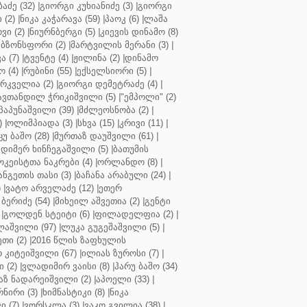
აძე (32)
|
გიორგი კუხიანიძე (3)
|
გიორგი
 (2)
|
ნიკა კაჭარავა (59)
|
პაოკ (6)
|
ლაშა
ვი (2)
|
ნიურნბერგი (5)
|
კიევის დინამო (8)
ბზონსფორი (2)
|
მარტვილის მერანი (3)
|
ა (7)
|
ტვენტე (4)
|
ჟილინა (2)
|
დინამო
 (4)
|
რუბინი (55)
|
ექსელსიორი (5)
|
ირკველია (2)
|
გიორგი დემეტრაძე (4)
|
ავთანდილ ჭრიკიშვილი (5)
|
"ემპოლი" (2)
პაპუნაშვილი (39)
|
მძლეოსნობა (2)
|
)
|
ოლიმპიადა (3)
|
სხვა (15)
|
კრივი (11)
|
ცუ ბაშო (28)
|
მურთაზ დაუშვილი (61)
|
დიმერ ხინჩეგაშვილი (5)
|
ბათუმის
კეისტთა ნაკრები (4)
|
ორლანდო (8)
|
ნგეთის თასი (3)
|
ბაჩანა არაბული (24)
|
)
|
ვატო არველაძე (12)
|
ეთერ
ბერიძე (54)
|
მიხეილ აშვეთია (2)
|
გენტი
|
გოლდენ სტეიტი (6)
|
ფილადელფია (2)
|
აშვილი (97)
|
ლუკა გუგეშაშვილი (5)
|
თი (2)
|
2016 წლის ზაფხულის
 კიტეიშვილი (67)
|
ილიას ზუროსი (7)
|
 (2)
|
ვლადიმირ ვაისი (8)
|
ჰარუ ბაშო (34)
აზ ნადარეიშვილი (2)
|
აპოელი (33)
|
ნირი (3)
|
ხიმნასტიკი (8)
|
ნიკა
 (7)
|
ვორსკლა (3)
|
ვაკო გვილია (38)
|