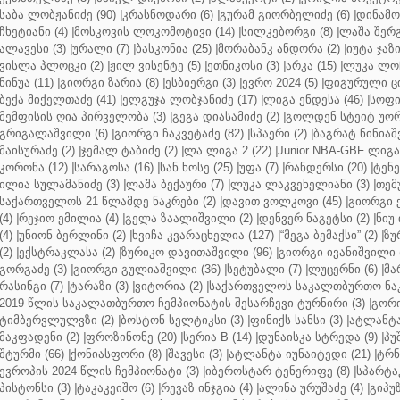
საბა ლობჟანიძე (90)
|
კრასნოდარი (6)
|
გურამ გიორბელიძე (6)
|
დინამო 
ჩხეტიანი (4)
|
მოსკოვის ლოკომოტივი (14)
|
სილკებორგი (8)
|
ლაშა შერ
ალავესი (3)
|
ურალი (7)
|
ბასკონია (25)
|
მორაბანკ ანდორა (2)
|
იუტა ჯაზი
ვისლა პლოცკი (2)
|
ჟილ ვისენტე (5)
|
ეთნიკოსი (3)
|
არკა (15)
|
ლუკა ლოჩ
ნინუა (11)
|
გიორგი ზარია (8)
|
ესბიერგი (3)
|
ევრო 2024 (5)
|
ფიგურული ცი
ბექა მიქელთაძე (41)
|
ელგუჯა ლობჯანიძე (17)
|
ლიგა ენდესა (46)
|
სოფი
მემფისის ღია პირველობა (3)
|
გეგა დიასამიძე (2)
|
გოლდენ სტეიტ უორ
გრიგალაშვილი (6)
|
გიორგი ჩაკვეტაძე (82)
|
სპაერი (2)
|
ბაგრატ ნინიაშ
მაისურაძე (2)
|
ჯემალ ტაბიძე (2)
|
ლა ლიგა 2 (22)
|
Junior NBA-GBF ლიგა 
კორონა (12)
|
სარაგოსა (16)
|
სან ხოსე (25)
|
უფა (7)
|
რანდერსი (20)
|
ტენე
ილია სულამანიძე (3)
|
ლაშა ბექაური (7)
|
ლუკა ლაკვეხელიანი (3)
|
თემ
საქართველოს 21 წლამდე ნაკრები (2)
|
დავით ვოლკოვი (45)
|
გიორგი 
(4)
|
რეჯიო ემილია (4)
|
გელა ზაალიშვილი (2)
|
დენვერ ნაგეტსი (2)
|
ნიუ 
(4)
|
უნიონ ბერლინი (2)
|
ხვიჩა კვარაცხელია (127)
|
“მეგა ბემაქსი” (2)
|
ზუ
(2)
|
ექსტრაკლასა (2)
|
ზურიკო დავითაშვილი (96)
|
გიორგი ივანიშვილი (
გორგაძე (3)
|
გიორგი გულიაშვილი (36)
|
სეტუბალი (7)
|
ლუცერნი (6)
|
მა
რასინგი (7)
|
ტარაზი (3)
|
ვიტორია (2)
|
საქართველოს საკალთბურთო ნაკ
2019 წლის საკალათბურთო ჩემპიონატის შესარჩევი ტურნირი (3)
|
გორი
ტიმბერვლულვზი (2)
|
ბოსტონ სელტიკსი (3)
|
ფინიქს სანსი (3)
|
ატლანტა 
მაკფადენი (2)
|
ფროზინონე (20)
|
სერია B (14)
|
დუნაისკა სტრედა (9)
|
პუ
შტურმი (66)
|
ქონიასფორი (8)
|
შავესი (3)
|
ატლანტა იუნაიტედი (21)
|
ტრნ
ევროპის 2024 წლის ჩემპიონატი (3)
|
იბეროსტარ ტენერიფე (8)
|
სპარტაკ
პისტონსი (3)
|
ტაკაკეიშო (6)
|
რევაზ ინჯგია (4)
|
ალინა ურუშაძე (4)
|
გიპუზ