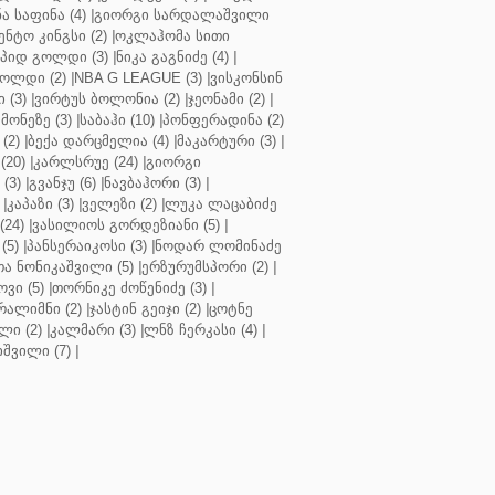
ა საფინა (4)
|
გიორგი სარდალაშვილი
ენტო კინგსი (2)
|
ოკლაჰომა სითი
პიდ გოლდი (3)
|
ნიკა გაგნიძე (4)
|
ოლდი (2)
|
NBA G LEAGUE (3)
|
ვისკონსინ
 (3)
|
ვირტუს ბოლონია (2)
|
ჯეონამი (2)
|
მონეზე (3)
|
საბაჰი (10)
|
პონფერადინა (2)
(2)
|
ბექა დარცმელია (4)
|
მაკარტური (3)
|
(20)
|
კარლსრუე (24)
|
გიორგი
(3)
|
გვანჯუ (6)
|
ნავბაჰორი (3)
|
|
კაპაზი (3)
|
ველეზი (2)
|
ლუკა ლაცაბიძე
(24)
|
ვასილიოს გორდეზიანი (5)
|
(5)
|
პანსერაიკოსი (3)
|
ნოდარ ლომინაძე
ა ნონიკაშვილი (5)
|
ერზურუმსპორი (2)
|
ვი (5)
|
თორნიკე ძოწენიძე (3)
|
რალიმნი (2)
|
ჯასტინ გეიჯი (2)
|
ცოტნე
ლი (2)
|
კალმარი (3)
|
ლნზ ჩერკასი (4)
|
იშვილი (7)
|