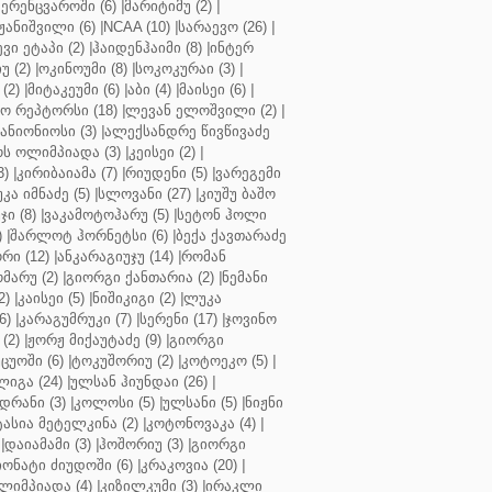
ერენცვაროში (6)
|
მარიტიმუ (2)
|
ჟანიშვილი (6)
|
NCAA (10)
|
სარაევო (26)
|
ვი ეტაპი (2)
|
ჰაიდენჰაიმი (8)
|
ინტერ
უ (2)
|
ოკინოუმი (8)
|
სოკოკურაი (3)
|
(2)
|
მიტაკეუმი (6)
|
აბი (4)
|
მაისეი (6)
|
 რეპტორსი (18)
|
ლევან ელოშვილი (2)
|
ანიონიოსი (3)
|
ალექსანდრე წივწივაძე
ს ოლიმპიადა (3)
|
კეისეი (2)
|
3)
|
კირიბაიამა (7)
|
რიუდენი (5)
|
ვარეგემი
კა იმნაძე (5)
|
სლოვანი (27)
|
კიუშუ ბაშო
ი (8)
|
ვაკამოტოჰარუ (5)
|
სეტონ ჰოლი
)
|
შარლოტ ჰორნეტსი (6)
|
ბექა ქავთარაძე
რი (12)
|
ანკარაგიუჯუ (14)
|
რომან
მარუ (2)
|
გიორგი ქანთარია (2)
|
ნემანი
2)
|
კაისეი (5)
|
ნიშიკიგი (2)
|
ლუკა
6)
|
კარაგუმრუკი (7)
|
სერენი (17)
|
ჯოვინო
(2)
|
ჟორჟ მიქაუტაძე (9)
|
გიორგი
ცუოში (6)
|
ტოკუშორიუ (2)
|
კოტოეკო (5)
|
იგა (24)
|
ულსან ჰიუნდაი (26)
|
დრანი (3)
|
კოლოსი (5)
|
ულსანი (5)
|
ნიჟნი
ტასია მეტელკინა (2)
|
კოტონოვაკა (4)
|
|
დაიამამი (3)
|
ჰოშორიუ (3)
|
გიორგი
ონატი ძიუდოში (6)
|
კრაკოვია (20)
|
ლიმპიადა (4)
|
კიზილკუმი (3)
|
ირაკლი