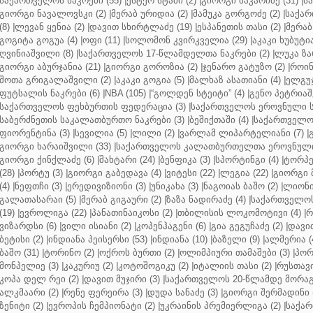
საქართველოს ნაკრები (55)
|
ესტერ სტამი (2)
|
გიორგი მაკარიძე (31)
|
ს
გიორგი ნავალოვსკი (2)
|
მერაბ ურიდია (2)
|
მამუკა გორგოძე (2)
|
საქარ
(8)
|
ლევან ყენია (2)
|
დავით სხირტლაძე (19)
|
ესპანეთის თასი (2)
|
მერაბ
გოგიტა გოგუა (4)
|
ოფი (11)
|
სოლომონ კვირკველია (29)
|
აკაკი ხუბუტია
ღვინიაშვილი (8)
|
საქართველოს 17-წლამდელთა ნაკრები (2)
|
ლუკა ზა
გიორგი აბურჯანია (21)
|
გიორგი გოროზია (2)
|
ჯენარო გატუზო (2)
|
როინ
შოთა გრიგალაშვილი (2)
|
აკაკი გოგია (5)
|
მალხაზ ასათიანი (4)
|
ელგუჯ
ფუტსალის ნაკრები (6)
|
NBA (105)
|
“გოლდენ სტეიტი” (4)
|
გენო პეტრიაშ
საქართველოს ფეხბურთის ფედერაცია (3)
|
საქართველოს ეროვნული ს
საბერძნეთის საკალათბურთო ნაკრები (3)
|
ბეშიქთაში (4)
|
საქართველოს
ფიორენტინა (3)
|
სევილია (5)
|
ლილი (2)
|
ვარლამ ლიპარტელიანი (7)
|
გიორგი ხარაიშვილი (33)
|
საქართველოს კალათბურთელთა ეროვნული 
გიორგი ქინქლაძე (6)
|
შახტარი (24)
|
ბენფიკა (3)
|
სპორტინგი (4)
|
ტორპე
(28)
|
პორტუ (3)
|
გიორგი გაბედავა (4)
|
ვიტესი (22)
|
ლეგია (22)
|
გიორგი 
(4)
|
ნეფთჩი (3)
|
ერედივიზიონი (3)
|
უნიკახა (3)
|
ნაგოიას ბაშო (2)
|
ლიონი 
გალათასარაი (5)
|
მერაბ გიგაური (2)
|
ზაზა ნადირაძე (4)
|
საქართველოს
(19)
|
ევროლიგა (22)
|
პანათინაიკოსი (2)
|
თბილისის ლოკომოტივი (4)
|
რ
ვიზარდსი (6)
|
ვილი ისიანი (2)
|
კოპენჰაგენი (6)
|
გია გეგუჩაძე (2)
|
დავით
ბეტისი (2)
|
ინდიანა პეისერსი (53)
|
ინდიანა (10)
|
ბაზელი (9)
|
ალმერია (
ბაშო (31)
|
ტორინო (2)
|
ოქროს ბურთი (2)
|
ოლიმპიური თამაშები (3)
|
პორ
მონპელიე (3)
|
კაკურიუ (2)
|
კოტოშოგიკუ (2)
|
იტალიის თასი (2)
|
რუსთავი
კოპა დელ რეი (2)
|
დავით მუჯირი (3)
|
საქართველოს 20-წლამდე მორაგბ
ალკმაარი (2)
|
რენე ფერეირა (3)
|
დუდა სანაძე (3)
|
გიორგი შერმადინი (
ზენიტი (2)
|
ევროპის ჩემპიონატი (2)
|
უკრაინის პრემიერლიგა (2)
|
საქარ