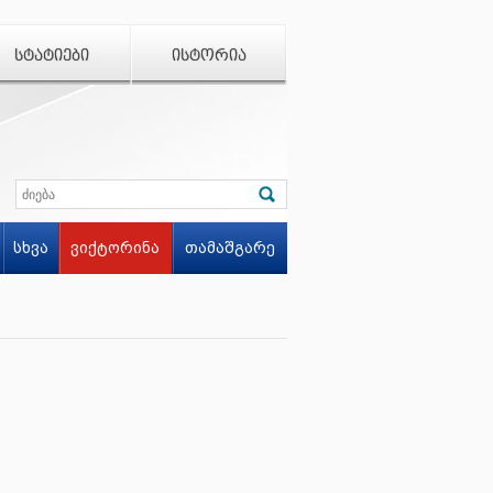
ᲡᲢᲐᲢᲘᲔᲑᲘ
ᲘᲡᲢᲝᲠᲘᲐ
სხვა
ვიქტორინა
თამაშგარე