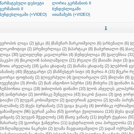
წარმატებული დებიუტი
ლორია გერმანიის II
გერმანიის II
ბუნდესლიგაში
ბუნდესლიგაში (+VIDEO)
ითამაშებს (+VIDEO)
1
ევროპის ლიგა (2)
|
ცსკა (6)
|
მანუჩარ მარკოიშვილი (6)
|
არსენალი (6)
|
ლ
ლოკომოტივი (2)
|
პრემიერლიგა (2)
|
სპარტაკი (8)
|
საბურთალო (6)
|
ბაიე
ლიგა (30)
|
კლივლენდ კავალიერსი (4)
|
ბუნდესლიგა (8)
|
ვალენსია (31
ჰაკუჰო (4)
|
ნიკოლოზ ბასილაშვილი (21)
|
რეალი (5)
|
მაიამი ჰიტი (3)
|
ჯა
შოთა არველაძე (18)
|
კახა ცხადაძე (2)
|
ბაჩანა ცხადაძე (2)
|
ლებრონ ჯეი
ანანიძე (40)
|
შტუტგარტი (2)
|
მანჩესტერ სიტი (4)
|
სერია A (15)
|
ნუკრი რე
გიორგი ფოფხაძე (2)
|
ლივერპული (4)
|
ვილიარეალი (22)
|
მილანი (9)
|
ე
იუვენტუსი (3)
|
რომა (2)
|
სან ანტონიო სპურსი (16)
|
ჩიხურა (3)
|
დინამო ბა
ჩემპიონთა ლიგა (18)
|
თბილისის დინამო (10)
|
ლოს ანჯელეს კლიპერსი
(4)
|
აინტრახტი (2)
|
თორნიკე შენგელია (43)
|
იაკობ ქაჯაია (3)
|
ვიტ ჯორჯი
|
აიაქსი (7)
|
ლევან კობიაშვილი (2)
|
ვალერიან გვილია (2)
|
ლაშა პარუნა
ძალამიძე (2)
|
ბექა ბურჯანაძე (12)
|
გიგა ჭიკაძე (4)
|
თორნიკე ოქრიაშვილ
ყაზაიშვილი (96)
|
გურამ კაშია (63)
|
გიორგი ქვილითაია (116)
|
ბუბა დაუ
ცინცაძე (2)
|
ლევან მჭედლიძე (18)
|
მათე ვაწაძე (11)
|
თემურ ქეცბაია (55
მახარაძე (3)
|
გიორგი ჭანტურია (11)
|
ავსტრალიის ღია პირველობა (2)
|
19-წლამდელთა ნაკრები (2)
|
ლაშა შავდათუაშვილი (2)
|
ადამ ოქრუაშვი