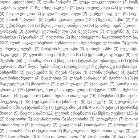
ილია სულამანიძე (3)
|
ლაშა ბექაური (7)
|
ლუკა ლაკვეხელიანი (3)
|
თემ
საქართველოს 21 წლამდე ნაკრები (2)
|
დავით ვოლკოვი (45)
|
გიორგი 
(4)
|
რეჯიო ემილია (4)
|
გელა ზაალიშვილი (2)
|
დენვერ ნაგეტსი (2)
|
ნიუ 
(4)
|
უნიონ ბერლინი (2)
|
ხვიჩა კვარაცხელია (127)
|
“მეგა ბემაქსი” (2)
|
ზუ
(2)
|
ექსტრაკლასა (2)
|
ზურიკო დავითაშვილი (96)
|
გიორგი ივანიშვილი (
გორგაძე (3)
|
გიორგი გულიაშვილი (36)
|
სეტუბალი (7)
|
ლუცერნი (6)
|
მა
რასინგი (7)
|
ტარაზი (3)
|
ვიტორია (2)
|
საქართველოს საკალთბურთო ნაკ
2019 წლის საკალათბურთო ჩემპიონატის შესარჩევი ტურნირი (3)
|
გორი
ტიმბერვლულვზი (2)
|
ბოსტონ სელტიკსი (3)
|
ფინიქს სანსი (3)
|
ატლანტა 
მაკფადენი (2)
|
ფროზინონე (20)
|
სერია B (14)
|
დუნაისკა სტრედა (9)
|
პუ
შტურმი (66)
|
ქონიასფორი (8)
|
შავესი (3)
|
ატლანტა იუნაიტედი (21)
|
ტრნ
ევროპის 2024 წლის ჩემპიონატი (3)
|
იბეროსტარ ტენერიფე (8)
|
სპარტაკ
პისტონსი (3)
|
ტაკაკეიშო (6)
|
რევაზ ინჯგია (4)
|
ალინა ურუშაძე (4)
|
გიპუზ
გაფრინდაშვილი (4)
|
ზაგლებიე (6)
|
ლევან ხარაბაძე (6)
|
გორნიკი (5)
|
ფ
მაგდებურგი (2)
|
მიტორიუ (2)
|
ალ-ჰილალი (2)
|
ტამავაში (7)
|
გიორგი ბე
კრაიოვა (15)
|
კრისტალბეთ ეროვნული ლიგა (2)
|
ევრო 2020-ის შესარჩე
მაიამი (4)
|
კადისი (6)
|
აზიის ჩემპიონთა ლიგა (16)
|
ბრესტი (2)
|
ჩიოტარი
ჰოკუტოფუჯი (2)
|
იუტაკაიამა (5)
|
იჩინოჯო (6)
|
ტაკაგენჯი (3)
|
კუოკოშუჰო 
ასანოიამა (6)
|
ტობიზარუ (7)
|
ცურუგიშო (5)
|
NBA-ს დრაფტი (3)
|
ტორონტო
შოდაი (5)
|
ნაგოია ბაშო (22)
|
ტულის არსენალი (2)
|
მეზოკოვესდი (15)
|
პ
(2)
|
შახტიორი (2)
|
ადანასფორი (3)
|
პანიონისი (3)
|
ლოკერენი (7)
|
ტოკიო
იჩიამამოტო (3)
|
ტომოკაძე (2)
|
დაიეიშო (4)
|
ჩიიოტარიუ (7)
|
იროდორი (
(2)
|
ქონიასპორი (8)
|
ბურგოსი (3)
|
წყალბურთის ჩემპიონთა ლიგა (3)
|
ლუ
(27)
|
კოტოშოჰო (3)
|
მერაბ დვალიშვილი (15)
|
ტოჩინოინი (4)
|
ტაკარაფუჯ