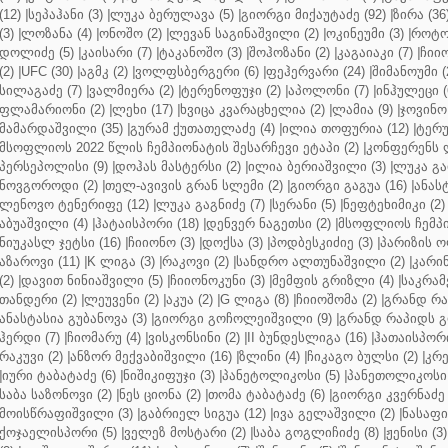
(12)
|
სეპაჰანი (3)
|
ლუკა ბერულავა (5)
|
გიორგი მიქაუტაძე (92)
|
ზირა (36
(3)
|
ლოზანა (4)
|
ონოშო (2)
|
ლევან საგინაშვილი (2)
|
ოკინეუმი (3)
|
როტო
დოლიძე (5)
|
კაისარი (7)
|
ტაკანოშო (3)
|
შოჰოზანი (2)
|
კაგაიაკი (7)
|
ჩიიო
(2)
|
UFC (30)
|
აგმკ (2)
|
ვოლფსბერგერი (6)
|
ფეჰერვარი (24)
|
შიმანოუმი (
სილაგაძე (7)
|
ვალმიერა (2)
|
ტერენოფუჯი (2)
|
აპოლონი (7)
|
ინჰულეცი (
ფლამარიონი (2)
|
ლეხი (17)
|
ხვიცა კვარაცხელია (2)
|
ლამია (9)
|
ჯოვინო 
მამარდაშვილი (35)
|
გურამ ქუთათელაძე (4)
|
ილია თოფურია (12)
|
ტერუ
მსოფლიოს 2022 წლის ჩემპიონატის შესარჩევი ეტაპი (2)
|
კონფერენს ლ
პერსეპოლისი (9)
|
დოჰას მასტერსი (2)
|
ილია ბერიაშვილი (3)
|
ლუკა გა
ნოვგოროდი (2)
|
თელ-ავივის გრან სლემი (2)
|
გიორგი გაგუა (16)
|
ანას
ლენოვო ტენერიფე (12)
|
ლუკა გაგნიძე (7)
|
სერანი (5)
|
ნეფტეხიმიკი (2)
აბუაშვილი (4)
|
ჰატაისპორი (18)
|
დენვერ ნაგეთსი (2)
|
მსოფლიოს ჩემპი
ნიუკასლ ჯეტსი (16)
|
ჩიიონო (3)
|
დოქსა (3)
|
პოდბესკიძიე (3)
|
პარიზის ო
აზაროვი (11)
|
K ლიგა (3)
|
რაკოვი (2)
|
სანდრო ალთუნაშვილი (2)
|
კარინ
(2)
|
დავით ნინიაშვილი (5)
|
ჩიიონოკუნი (3)
|
მემფის გრიზლი (4)
|
საკრამ
თანდერი (2)
|
ლეუვენი (2)
|
აკუა (2)
|
G ლიგა (8)
|
ჩიიოშომა (2)
|
გრანდ რა
ანასტასია გუბანოვა (3)
|
გიორგი გოჩოლეიშვილი (9)
|
გრანდ რაპიდს გ
ჰერდი (7)
|
ჩიომარუ (4)
|
ვისკონსინი (2)
|
II ბუნდესლიგა (16)
|
ჰათაისპორი
რაკუვი (2)
|
ანზორ მექვაბიშვილი (16)
|
ზლინი (4)
|
ჩიკაგო ბულსი (2)
|
კრე
|
იური ტაბატაძე (6)
|
ნიშიკიფუჯი (3)
|
პანეტოლიკოსი (5)
|
პანეთოლიკოსი 
საბა საზონოვი (2)
|
ნეს ციონა (2)
|
თომა ტაბატაძე (6)
|
გიორგი კვერნაძე 
მოისწრაფიშვილი (3)
|
გაბრიელ სიგუა (12)
|
ივა გელაშვილი (2)
|
ნასაფი 
ქოჯაელისპორი (5)
|
ველეზ მოსტარი (2)
|
საბა გოგლიჩიძე (8)
|
ჟენისი (3)