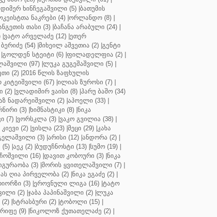
დიმერ ხინჩეგაშვილი (5)
|
ბათუმის
კეისტთა ნაკრები (4)
|
ორლანდო (8)
|
ნგეთის თასი (3)
|
ბაჩანა არაბული (24)
|
)
|
ვატო არველაძე (12)
|
ეთერ
ბერიძე (54)
|
მიხეილ აშვეთია (2)
|
გენტი
|
გოლდენ სტეიტი (6)
|
ფილადელფია (2)
|
აშვილი (97)
|
ლუკა გუგეშაშვილი (5)
|
თი (2)
|
2016 წლის ზაფხულის
 კიტეიშვილი (67)
|
ილიას ზუროსი (7)
|
 (2)
|
ვლადიმირ ვაისი (8)
|
ჰარუ ბაშო (34)
აზ ნადარეიშვილი (2)
|
აპოელი (33)
|
ნირი (3)
|
ხიმნასტიკი (8)
|
ნიკა
 (7)
|
ვორსკლა (3)
|
ვაკო გვილია (38)
|
კიევი (2)
|
ვისლა (23)
|
მეცი (29)
|
კახა
გელაშვილი (3)
|
არისი (12)
|
ანდორა (2)
|
 (5)
|
აეკ (2)
|
ბუდუჩნოსტი (13)
|
სუმო (19)
|
ოშვილი (16)
|
დავით კობოური (3)
|
ნიკა
გურაობა (3)
|
მორის ყვითელაშვილი (7)
|
ას ღია პირველობა (2)
|
ნიკა ეგაძე (2)
|
იორზი (3)
|
ეროვნული ლიგა (16)
|
ტატო
ვილი (2)
|
ჯაბა პაპინაშვილი (2)
|
ლუკა
(2)
|
სტრასბური (2)
|
ტობოლი (15)
|
რიფე (9)
|
ნიკოლოზ ქუთათელაძე (2)
|