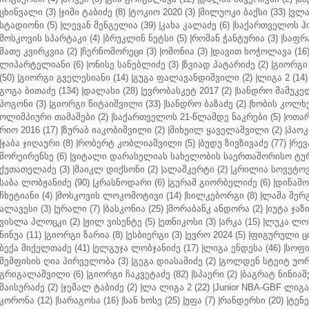
ცხინვალი (3)
|
ჯიმი ტაბიძე (8)
|
ტოკიო 2020 (3)
|
მილუოკი ბაქსი (33)
|
ვლა
სტადიონი (5)
|
ლევან შენგელია (39)
|
კახა კალაძე (6)
|
საქართველოს ჰო
მოსკოვის სპარტაკი (4)
|
ბრუკლინ ნეტსი (5)
|
რომან ჭანტურია (3)
|
საფრა
მათე კვირკვია (2)
|
ჩერნომორეცი (3)
|
ომონია (3)
|
დავით ხოჭოლავა (16
ლიპარტელიანი (6)
|
ონისე სანებლიძე (3)
|
ზვიად პატარიძე (2)
|
გიორგი 
(50)
|
გიორგი გველესიანი (14)
|
გუგა ფალავანდიშვილი (2)
|
ლიგა 2 (14)
გოგა ბითაძე (134)
|
დალასი (28)
|
ევრობასკეტ 2017 (2)
|
სანდრო მამუკელ
პოგონი (3)
|
გიორგი წიტაიშვილი (33)
|
სანდრო ბაზაძე (2)
|
ხობის კოლხე
ოლიმპიური თამაშები (2)
|
საქართველოს 21-წლამდე ნაკრები (5)
|
ოთარ
რიო 2016 (17)
|
ზურაბ იაკობიშვილი (2)
|
მიხეილ ყაველაშვილი (2)
|
პაოკი
|
ჯაბა ჯიღაური (8)
|
რობერტ კობლიაშვილი (5)
|
ბუდუ ზივზივაძე (77)
|
რევ
მორეირენსე (6)
|
ვიტალი დარასელიას სახელობის საერთაშორისო ტურ
ქუთათელაძე (3)
|
მაიკლ დიქსონი (2)
|
ალაშკერტი (2)
|
კრილია სოვეტოვი
საბა ლობჟანიძე (90)
|
კრასნოდარი (6)
|
გურამ გიორბელიძე (6)
|
დინამო 
ჩხეტიანი (4)
|
მოსკოვის ლოკომოტივი (14)
|
სილკებორგი (8)
|
ლაშა შერ
ალავესი (3)
|
ურალი (7)
|
ბასკონია (25)
|
მორაბანკ ანდორა (2)
|
იუტა ჯაზი
ვისლა პლოცკი (2)
|
ჟილ ვისენტე (5)
|
ეთნიკოსი (3)
|
არკა (15)
|
ლუკა ლოჩ
ნინუა (11)
|
გიორგი ზარია (8)
|
ესბიერგი (3)
|
ევრო 2024 (5)
|
ფიგურული ცი
ბექა მიქელთაძე (41)
|
ელგუჯა ლობჯანიძე (17)
|
ლიგა ენდესა (46)
|
სოფი
მემფისის ღია პირველობა (3)
|
გეგა დიასამიძე (2)
|
გოლდენ სტეიტ უორ
გრიგალაშვილი (6)
|
გიორგი ჩაკვეტაძე (82)
|
სპაერი (2)
|
ბაგრატ ნინიაშ
მაისურაძე (2)
|
ჯემალ ტაბიძე (2)
|
ლა ლიგა 2 (22)
|
Junior NBA-GBF ლიგა 
კორონა (12)
|
სარაგოსა (16)
|
სან ხოსე (25)
|
უფა (7)
|
რანდერსი (20)
|
ტენე