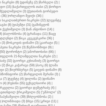
ნაკრები (8)
|
უდინეზე (2)
|
მარსელი (2)
|
დო (15)
|
საქართველოს თასი (2)
|
ბორდო
მჭედლიშვილი (3)
|
ქუთაისის ტორპედო
(36)
|
ორლანდო მეჯიქი (34)
|
 საკალათბურთო ნაკრები (22)
|
ლევანტე
აგბი (8)
|
უიპეშტი (31)
|
ვაშინგტონ
 ქევხიშვილი (3)
|
სან ანტონიო (14)
|
4)
|
ძალოსნობა (4)
|
გრანადა (11)
|
ნაცუ
ტლენდი (2)
|
ნიკა კვეკვესკირი (36)
|
 (3)
|
მოსკოვის დინამო (3)
|
კაირატი (5)
|
ეთა ნაკრები (3)
|
ჩემპიონშიფი (9)
|
50)
|
ტორონტო (2)
|
ანორთოსისი (66)
|
თველოს 21-წლამდელთა ნაკრები (2)
|
აძე (32)
|
გიორგი კუხიანიძე (3)
|
გიორგი
 (2)
|
ნიკა კაჭარავა (59)
|
პაოკ (6)
|
ლაშა
ვი (2)
|
ნიურნბერგი (5)
|
კიევის დინამო (8)
ბზონსფორი (2)
|
მარტვილის მერანი (3)
|
ა (7)
|
ტვენტე (4)
|
ჟილინა (2)
|
დინამო
 (4)
|
რუბინი (55)
|
ექსელსიორი (4)
|
ირკველია (2)
|
გიორგი დემეტრაძე (4)
|
ავთანდილ ჭრიკიშვილი (5)
|
"ემპოლი" (2)
პაპუნაშვილი (39)
|
მძლეოსნობა (2)
|
)
|
ოლიმპიადა (3)
|
სხვა (15)
|
კრივი (11)
|
ცუ ბაშო (28)
|
მურთაზ დაუშვილი (61)
|