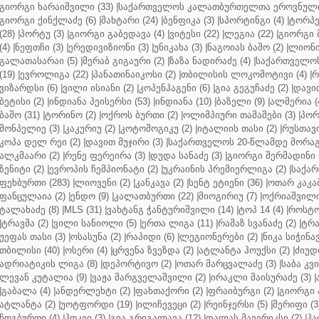
გიორგი ხარაიშვილი (33)
|
საქართველოს კალათბურთელთა ეროვნული 
გიორგი ქინქლაძე (6)
|
შახტარი (24)
|
ბენფიკა (3)
|
სპორტინგი (4)
|
ტორპე
(28)
|
პორტუ (3)
|
გიორგი გაბედავა (4)
|
ვიტესი (22)
|
ლეგია (22)
|
გიორგი 
(4)
|
ნეფთჩი (3)
|
ერედივიზიონი (3)
|
უნიკახა (3)
|
ნაგოიას ბაშო (2)
|
ლიონი 
გალათასარაი (5)
|
მერაბ გიგაური (2)
|
ზაზა ნადირაძე (4)
|
საქართველოს
(19)
|
ევროლიგა (22)
|
პანათინაიკოსი (2)
|
თბილისის ლოკომოტივი (4)
|
რ
ვიზარდსი (6)
|
ვილი ისიანი (2)
|
კოპენჰაგენი (6)
|
გია გეგუჩაძე (2)
|
დავით
ბეტისი (2)
|
ინდიანა პეისერსი (53)
|
ინდიანა (10)
|
ბაზელი (9)
|
ალმერია (
ბაშო (31)
|
ტორინო (2)
|
ოქროს ბურთი (2)
|
ოლიმპიური თამაშები (3)
|
პორ
მონპელიე (3)
|
კაკურიუ (2)
|
კოტოშოგიკუ (2)
|
იტალიის თასი (2)
|
რუსთავი
კოპა დელ რეი (2)
|
დავით მუჯირი (3)
|
საქართველოს 20-წლამდე მორაგბ
ალკმაარი (2)
|
რენე ფერეირა (3)
|
დუდა სანაძე (3)
|
გიორგი შერმადინი (
ზენიტი (2)
|
ევროპის ჩემპიონატი (2)
|
უკრაინის პრემიერლიგა (2)
|
საქარ
ფეხბურთი (283)
|
ლიოვენი (2)
|
კანკავა (2)
|
სენტ ეტიენი (36)
|
ოთარ კაკაბ
ფანცულაია (2)
|
ენდო (9)
|
კალათბურთი (22)
|
მიოგირიუ (7)
|
ოქრიაშვილი
ტალახაძე (8)
|
MLS (31)
|
ვახტანგ ჭანტურიშვილი (14)
|
ტოპ 14 (4)
|
როსტო
|
ტრავმა (2)
|
ვილი სანიოლი (5)
|
ერთა ლიგა (11)
|
რამაზ სვანაძე (2)
|
ტრა
უეფას თასი (3)
|
ოსასუნა (2)
|
რაპიდი (6)
|
ლეგიონერები (2)
|
ნიკა სიჭინავ
თბილისი (40)
|
ოსერი (4)
|
ცრვენა ზვეზდა (2)
|
ატლანტა ჰოუქსი (2)
|
ძიუდო
ადრიატიკის ლიგა (8)
|
დეპორტივო (2)
|
ოთარ მარცვალაძე (3)
|
საბა კვ
ლევან კუტალია (9)
|
ვაჟა მარგველაშვილი (2)
|
ირაკლი მაისურაძე (3)
|
|
გაბალა (4)
|
ანდერლეხტი (2)
|
ფახთაქორი (2)
|
ფრაიბურგი (2)
|
გიორგი 
ატლანტა (2)
|
უოტფორდი (19)
|
ილიჩევეცი (2)
|
რეინჯერსი (5)
|
შერიფი (3
ჩოგბურთი (4)
|
ჰოკეი (3)
|
გია გრიგალავა (12)
|
დალას მავერიკსი (2)
|
ჰა