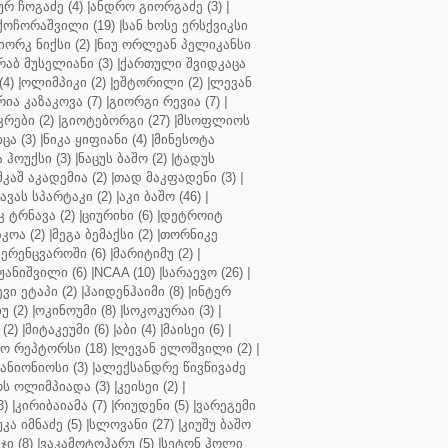
ურ ჩოგაძე (4)
|
ანდრო გიორგაძე (3)
|
ქოჩორაშვილი (19)
|
სან ხოსე ერსქვიკსი
იორკ ნიქსი (2)
|
ნიუ ორლეან პელიკანსი
რაბ მუსელიანი (3)
|
ქართული შვიდკაცა
4)
|
ოლიმპიკი (2)
|
ეშტორილი (2)
|
ლევან
რია კაზაკოვა (7)
|
გიორგი რევია (7)
|
რები (2)
|
გიოტებორგი (27)
|
მსოფლიოს
ცა (3)
|
ნიკა ყიფიანი (4)
|
მინესოტა
ჰოუქსი (3)
|
ნაცუს ბაშო (2)
|
ტადუს
შკაშ აკადემია (2)
|
თად მაკფადენი (3)
|
ავას სპარტაკი (2)
|
აკი ბაშო (46)
|
 ტრნავა (2)
|
ციურიხი (6)
|
დეტროიტ
კოა (2)
|
მეგა ბემაქსი (2)
|
თორნიკე
ერენცვაროში (6)
|
მარიტიმუ (2)
|
ჟანიშვილი (6)
|
NCAA (10)
|
სარაევო (26)
|
ვი ეტაპი (2)
|
ჰაიდენჰაიმი (8)
|
ინტერ
უ (2)
|
ოკინოუმი (8)
|
სოკოკურაი (3)
|
(2)
|
მიტაკეუმი (6)
|
აბი (4)
|
მაისეი (6)
|
 რეპტორსი (18)
|
ლევან ელოშვილი (2)
|
ანიონიოსი (3)
|
ალექსანდრე წივწივაძე
ს ოლიმპიადა (3)
|
კეისეი (2)
|
3)
|
კირიბაიამა (7)
|
რიუდენი (5)
|
ვარეგემი
კა იმნაძე (5)
|
სლოვანი (27)
|
კიუშუ ბაშო
ი (8)
|
ვაკამოტოჰარუ (5)
|
სეტონ ჰოლი