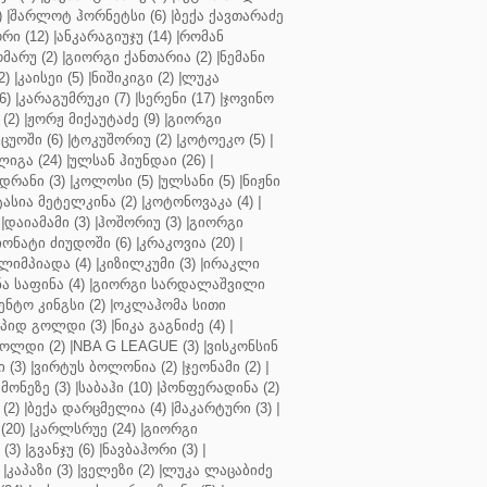
)
|
შარლოტ ჰორნეტსი (6)
|
ბექა ქავთარაძე
რი (12)
|
ანკარაგიუჯუ (14)
|
რომან
მარუ (2)
|
გიორგი ქანთარია (2)
|
ნემანი
2)
|
კაისეი (5)
|
ნიშიკიგი (2)
|
ლუკა
6)
|
კარაგუმრუკი (7)
|
სერენი (17)
|
ჯოვინო
(2)
|
ჟორჟ მიქაუტაძე (9)
|
გიორგი
ცუოში (6)
|
ტოკუშორიუ (2)
|
კოტოეკო (5)
|
იგა (24)
|
ულსან ჰიუნდაი (26)
|
დრანი (3)
|
კოლოსი (5)
|
ულსანი (5)
|
ნიჟნი
ტასია მეტელკინა (2)
|
კოტონოვაკა (4)
|
|
დაიამამი (3)
|
ჰოშორიუ (3)
|
გიორგი
ონატი ძიუდოში (6)
|
კრაკოვია (20)
|
ლიმპიადა (4)
|
კიზილკუმი (3)
|
ირაკლი
ა საფინა (4)
|
გიორგი სარდალაშვილი
ენტო კინგსი (2)
|
ოკლაჰომა სითი
პიდ გოლდი (3)
|
ნიკა გაგნიძე (4)
|
ოლდი (2)
|
NBA G LEAGUE (3)
|
ვისკონსინ
 (3)
|
ვირტუს ბოლონია (2)
|
ჯეონამი (2)
|
მონეზე (3)
|
საბაჰი (10)
|
პონფერადინა (2)
(2)
|
ბექა დარცმელია (4)
|
მაკარტური (3)
|
(20)
|
კარლსრუე (24)
|
გიორგი
(3)
|
გვანჯუ (6)
|
ნავბაჰორი (3)
|
|
კაპაზი (3)
|
ველეზი (2)
|
ლუკა ლაცაბიძე