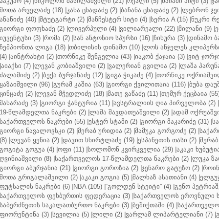
ჰაკუჰო (4)
|
ნიკოლოზ ბასილაშვილი (21)
|
რეალი (5)
|
მაიამი ჰიტი (3)
|
ჯა
შოთა არველაძე (18)
|
კახა ცხადაძე (2)
|
ბაჩანა ცხადაძე (2)
|
ლებრონ ჯეი
ანანიძე (40)
|
შტუტგარტი (2)
|
მანჩესტერ სიტი (4)
|
სერია A (15)
|
ნუკრი რე
გიორგი ფოფხაძე (2)
|
ლივერპული (4)
|
ვილიარეალი (22)
|
მილანი (9)
|
ე
იუვენტუსი (3)
|
რომა (2)
|
სან ანტონიო სპურსი (16)
|
ჩიხურა (3)
|
დინამო ბა
ჩემპიონთა ლიგა (18)
|
თბილისის დინამო (10)
|
ლოს ანჯელეს კლიპერსი
(4)
|
აინტრახტი (2)
|
თორნიკე შენგელია (43)
|
იაკობ ქაჯაია (3)
|
ვიტ ჯორჯი
|
აიაქსი (7)
|
ლევან კობიაშვილი (2)
|
ვალერიან გვილია (2)
|
ლაშა პარუნა
ძალამიძე (2)
|
ბექა ბურჯანაძე (12)
|
გიგა ჭიკაძე (4)
|
თორნიკე ოქრიაშვილ
ყაზაიშვილი (96)
|
გურამ კაშია (63)
|
გიორგი ქვილითაია (116)
|
ბუბა დაუ
ცინცაძე (2)
|
ლევან მჭედლიძე (18)
|
მათე ვაწაძე (11)
|
თემურ ქეცბაია (55
მახარაძე (3)
|
გიორგი ჭანტურია (11)
|
ავსტრალიის ღია პირველობა (2)
|
19-წლამდელთა ნაკრები (2)
|
ლაშა შავდათუაშვილი (2)
|
ადამ ოქრუაშვი
საქართველოს ნაკრები (55)
|
ესტერ სტამი (2)
|
გიორგი მაკარიძე (31)
|
ს
გიორგი ნავალოვსკი (2)
|
მერაბ ურიდია (2)
|
მამუკა გორგოძე (2)
|
საქარ
(8)
|
ლევან ყენია (2)
|
დავით სხირტლაძე (19)
|
ესპანეთის თასი (2)
|
მერაბ
გოგიტა გოგუა (4)
|
ოფი (11)
|
სოლომონ კვირკველია (29)
|
აკაკი ხუბუტია
ღვინიაშვილი (8)
|
საქართველოს 17-წლამდელთა ნაკრები (2)
|
ლუკა ზა
გიორგი აბურჯანია (21)
|
გიორგი გოროზია (2)
|
ჯენარო გატუზო (2)
|
როინ
შოთა გრიგალაშვილი (2)
|
აკაკი გოგია (5)
|
მალხაზ ასათიანი (4)
|
ელგუჯ
ფუტსალის ნაკრები (6)
|
NBA (105)
|
“გოლდენ სტეიტი” (4)
|
გენო პეტრიაშ
საქართველოს ფეხბურთის ფედერაცია (3)
|
საქართველოს ეროვნული ს
საბერძნეთის საკალათბურთო ნაკრები (3)
|
ბეშიქთაში (4)
|
საქართველოს
ფიორენტინა (3)
|
სევილია (5)
|
ლილი (2)
|
ვარლამ ლიპარტელიანი (7)
|