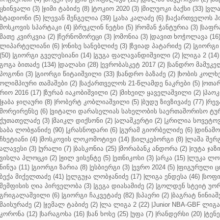
ცხინვალი (3)
|
ჯიმი ტაბიძე (8)
|
ტოკიო 2020 (3)
|
მილუოკი ბაქსი (33)
|
ვლა
სტადიონი (5)
|
ლევან შენგელია (39)
|
კახა კალაძე (6)
|
საქართველოს ჰო
მოსკოვის სპარტაკი (4)
|
ბრუკლინ ნეტსი (5)
|
რომან ჭანტურია (3)
|
საფრა
მათე კვირკვია (2)
|
ჩერნომორეცი (3)
|
ომონია (3)
|
დავით ხოჭოლავა (16
ლიპარტელიანი (6)
|
ონისე სანებლიძე (3)
|
ზვიად პატარიძე (2)
|
გიორგი 
(50)
|
გიორგი გველესიანი (14)
|
გუგა ფალავანდიშვილი (2)
|
ლიგა 2 (14)
გოგა ბითაძე (134)
|
დალასი (28)
|
ევრობასკეტ 2017 (2)
|
სანდრო მამუკელ
პოგონი (3)
|
გიორგი წიტაიშვილი (33)
|
სანდრო ბაზაძე (2)
|
ხობის კოლხე
ოლიმპიური თამაშები (2)
|
საქართველოს 21-წლამდე ნაკრები (5)
|
ოთარ
რიო 2016 (17)
|
ზურაბ იაკობიშვილი (2)
|
მიხეილ ყაველაშვილი (2)
|
პაოკი
|
ჯაბა ჯიღაური (8)
|
რობერტ კობლიაშვილი (5)
|
ბუდუ ზივზივაძე (77)
|
რევ
მორეირენსე (6)
|
ვიტალი დარასელიას სახელობის საერთაშორისო ტურ
ქუთათელაძე (3)
|
მაიკლ დიქსონი (2)
|
ალაშკერტი (2)
|
კრილია სოვეტოვი
საბა ლობჟანიძე (90)
|
კრასნოდარი (6)
|
გურამ გიორბელიძე (6)
|
დინამო 
ჩხეტიანი (4)
|
მოსკოვის ლოკომოტივი (14)
|
სილკებორგი (8)
|
ლაშა შერ
ალავესი (3)
|
ურალი (7)
|
ბასკონია (25)
|
მორაბანკ ანდორა (2)
|
იუტა ჯაზი
ვისლა პლოცკი (2)
|
ჟილ ვისენტე (5)
|
ეთნიკოსი (3)
|
არკა (15)
|
ლუკა ლოჩ
ნინუა (11)
|
გიორგი ზარია (8)
|
ესბიერგი (3)
|
ევრო 2024 (5)
|
ფიგურული ცი
ბექა მიქელთაძე (41)
|
ელგუჯა ლობჯანიძე (17)
|
ლიგა ენდესა (46)
|
სოფი
მემფისის ღია პირველობა (3)
|
გეგა დიასამიძე (2)
|
გოლდენ სტეიტ უორ
გრიგალაშვილი (6)
|
გიორგი ჩაკვეტაძე (82)
|
სპაერი (2)
|
ბაგრატ ნინიაშ
მაისურაძე (2)
|
ჯემალ ტაბიძე (2)
|
ლა ლიგა 2 (22)
|
Junior NBA-GBF ლიგა 
კორონა (12)
|
სარაგოსა (16)
|
სან ხოსე (25)
|
უფა (7)
|
რანდერსი (20)
|
ტენე