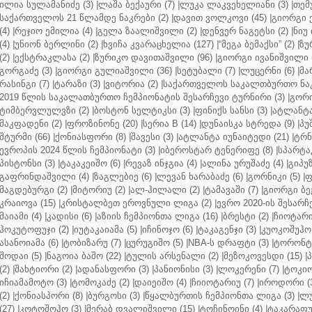
ილია სულამანიძე (3)
|
ლაშა ბექაური (7)
|
ლუკა ლაკვეხელიანი (3)
|
თემ
საქართველოს 21 წლამდე ნაკრები (2)
|
დავით ვოლკოვი (45)
|
გიორგი 
(4)
|
რეჯიო ემილია (4)
|
გელა ზაალიშვილი (2)
|
დენვერ ნაგეტსი (2)
|
ნიუ 
(4)
|
უნიონ ბერლინი (2)
|
ხვიჩა კვარაცხელია (127)
|
“მეგა ბემაქსი” (2)
|
ზუ
(2)
|
ექსტრაკლასა (2)
|
ზურიკო დავითაშვილი (96)
|
გიორგი ივანიშვილი (
გორგაძე (3)
|
გიორგი გულიაშვილი (36)
|
სეტუბალი (7)
|
ლუცერნი (6)
|
მა
რასინგი (7)
|
ტარაზი (3)
|
ვიტორია (2)
|
საქართველოს საკალთბურთო ნაკ
2019 წლის საკალათბურთო ჩემპიონატის შესარჩევი ტურნირი (3)
|
გორი
ტიმბერვლულვზი (2)
|
ბოსტონ სელტიკსი (3)
|
ფინიქს სანსი (3)
|
ატლანტა 
მაკფადენი (2)
|
ფროზინონე (20)
|
სერია B (14)
|
დუნაისკა სტრედა (9)
|
პუ
შტურმი (66)
|
ქონიასფორი (8)
|
შავესი (3)
|
ატლანტა იუნაიტედი (21)
|
ტრნ
ევროპის 2024 წლის ჩემპიონატი (3)
|
იბეროსტარ ტენერიფე (8)
|
სპარტაკ
პისტონსი (3)
|
ტაკაკეიშო (6)
|
რევაზ ინჯგია (4)
|
ალინა ურუშაძე (4)
|
გიპუზ
გაფრინდაშვილი (4)
|
ზაგლებიე (6)
|
ლევან ხარაბაძე (6)
|
გორნიკი (5)
|
ფ
მაგდებურგი (2)
|
მიტორიუ (2)
|
ალ-ჰილალი (2)
|
ტამავაში (7)
|
გიორგი ბე
კრაიოვა (15)
|
კრისტალბეთ ეროვნული ლიგა (2)
|
ევრო 2020-ის შესარჩე
მაიამი (4)
|
კადისი (6)
|
აზიის ჩემპიონთა ლიგა (16)
|
ბრესტი (2)
|
ჩიოტარი
ჰოკუტოფუჯი (2)
|
იუტაკაიამა (5)
|
იჩინოჯო (6)
|
ტაკაგენჯი (3)
|
კუოკოშუჰო 
ასანოიამა (6)
|
ტობიზარუ (7)
|
ცურუგიშო (5)
|
NBA-ს დრაფტი (3)
|
ტორონტო
შოდაი (5)
|
ნაგოია ბაშო (22)
|
ტულის არსენალი (2)
|
მეზოკოვესდი (15)
|
პ
(2)
|
შახტიორი (2)
|
ადანასფორი (3)
|
პანიონისი (3)
|
ლოკერენი (7)
|
ტოკიო
იჩიამამოტო (3)
|
ტომოკაძე (2)
|
დაიეიშო (4)
|
ჩიიოტარიუ (7)
|
იროდორი (
(2)
|
ქონიასპორი (8)
|
ბურგოსი (3)
|
წყალბურთის ჩემპიონთა ლიგა (3)
|
ლუ
(27)
|
კოტოშოჰო (3)
|
მერაბ დვალიშვილი (15)
|
ტოჩინოინი (4)
|
ტაკარაფუჯ