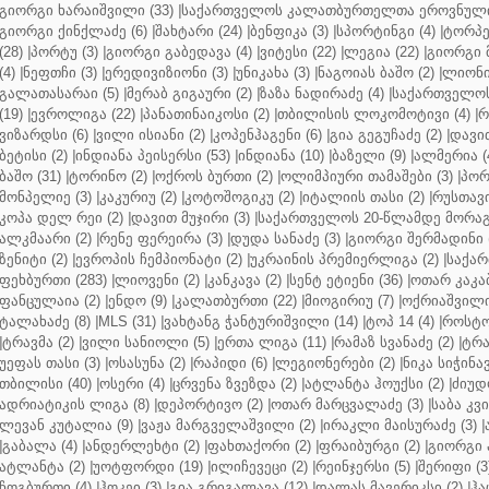
გიორგი ხარაიშვილი (33)
|
საქართველოს კალათბურთელთა ეროვნული 
გიორგი ქინქლაძე (6)
|
შახტარი (24)
|
ბენფიკა (3)
|
სპორტინგი (4)
|
ტორპე
(28)
|
პორტუ (3)
|
გიორგი გაბედავა (4)
|
ვიტესი (22)
|
ლეგია (22)
|
გიორგი 
(4)
|
ნეფთჩი (3)
|
ერედივიზიონი (3)
|
უნიკახა (3)
|
ნაგოიას ბაშო (2)
|
ლიონი 
გალათასარაი (5)
|
მერაბ გიგაური (2)
|
ზაზა ნადირაძე (4)
|
საქართველოს
(19)
|
ევროლიგა (22)
|
პანათინაიკოსი (2)
|
თბილისის ლოკომოტივი (4)
|
რ
ვიზარდსი (6)
|
ვილი ისიანი (2)
|
კოპენჰაგენი (6)
|
გია გეგუჩაძე (2)
|
დავით
ბეტისი (2)
|
ინდიანა პეისერსი (53)
|
ინდიანა (10)
|
ბაზელი (9)
|
ალმერია (
ბაშო (31)
|
ტორინო (2)
|
ოქროს ბურთი (2)
|
ოლიმპიური თამაშები (3)
|
პორ
მონპელიე (3)
|
კაკურიუ (2)
|
კოტოშოგიკუ (2)
|
იტალიის თასი (2)
|
რუსთავი
კოპა დელ რეი (2)
|
დავით მუჯირი (3)
|
საქართველოს 20-წლამდე მორაგბ
ალკმაარი (2)
|
რენე ფერეირა (3)
|
დუდა სანაძე (3)
|
გიორგი შერმადინი (
ზენიტი (2)
|
ევროპის ჩემპიონატი (2)
|
უკრაინის პრემიერლიგა (2)
|
საქარ
ფეხბურთი (283)
|
ლიოვენი (2)
|
კანკავა (2)
|
სენტ ეტიენი (36)
|
ოთარ კაკაბ
ფანცულაია (2)
|
ენდო (9)
|
კალათბურთი (22)
|
მიოგირიუ (7)
|
ოქრიაშვილი
ტალახაძე (8)
|
MLS (31)
|
ვახტანგ ჭანტურიშვილი (14)
|
ტოპ 14 (4)
|
როსტო
|
ტრავმა (2)
|
ვილი სანიოლი (5)
|
ერთა ლიგა (11)
|
რამაზ სვანაძე (2)
|
ტრა
უეფას თასი (3)
|
ოსასუნა (2)
|
რაპიდი (6)
|
ლეგიონერები (2)
|
ნიკა სიჭინავ
თბილისი (40)
|
ოსერი (4)
|
ცრვენა ზვეზდა (2)
|
ატლანტა ჰოუქსი (2)
|
ძიუდო
ადრიატიკის ლიგა (8)
|
დეპორტივო (2)
|
ოთარ მარცვალაძე (3)
|
საბა კვ
ლევან კუტალია (9)
|
ვაჟა მარგველაშვილი (2)
|
ირაკლი მაისურაძე (3)
|
|
გაბალა (4)
|
ანდერლეხტი (2)
|
ფახთაქორი (2)
|
ფრაიბურგი (2)
|
გიორგი 
ატლანტა (2)
|
უოტფორდი (19)
|
ილიჩევეცი (2)
|
რეინჯერსი (5)
|
შერიფი (3
ჩოგბურთი (4)
|
ჰოკეი (3)
|
გია გრიგალავა (12)
|
დალას მავერიკსი (2)
|
ჰა