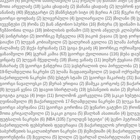
ჰაკუჰო (4)
|
ნიკოლოზ ბასილაშვილი (21)
|
რეალი (5)
|
მაიამი ჰიტი (3)
|
ჯა
შოთა არველაძე (18)
|
კახა ცხადაძე (2)
|
ბაჩანა ცხადაძე (2)
|
ლებრონ ჯეი
ანანიძე (40)
|
შტუტგარტი (2)
|
მანჩესტერ სიტი (4)
|
სერია A (15)
|
ნუკრი რე
გიორგი ფოფხაძე (2)
|
ლივერპული (4)
|
ვილიარეალი (22)
|
მილანი (9)
|
ე
იუვენტუსი (3)
|
რომა (2)
|
სან ანტონიო სპურსი (16)
|
ჩიხურა (3)
|
დინამო ბა
ჩემპიონთა ლიგა (18)
|
თბილისის დინამო (10)
|
ლოს ანჯელეს კლიპერსი
(4)
|
აინტრახტი (2)
|
თორნიკე შენგელია (43)
|
იაკობ ქაჯაია (3)
|
ვიტ ჯორჯი
|
აიაქსი (7)
|
ლევან კობიაშვილი (2)
|
ვალერიან გვილია (2)
|
ლაშა პარუნა
ძალამიძე (2)
|
ბექა ბურჯანაძე (12)
|
გიგა ჭიკაძე (4)
|
თორნიკე ოქრიაშვილ
ყაზაიშვილი (96)
|
გურამ კაშია (63)
|
გიორგი ქვილითაია (116)
|
ბუბა დაუ
ცინცაძე (2)
|
ლევან მჭედლიძე (18)
|
მათე ვაწაძე (11)
|
თემურ ქეცბაია (55
მახარაძე (3)
|
გიორგი ჭანტურია (11)
|
ავსტრალიის ღია პირველობა (2)
|
19-წლამდელთა ნაკრები (2)
|
ლაშა შავდათუაშვილი (2)
|
ადამ ოქრუაშვი
საქართველოს ნაკრები (55)
|
ესტერ სტამი (2)
|
გიორგი მაკარიძე (31)
|
ს
გიორგი ნავალოვსკი (2)
|
მერაბ ურიდია (2)
|
მამუკა გორგოძე (2)
|
საქარ
(8)
|
ლევან ყენია (2)
|
დავით სხირტლაძე (19)
|
ესპანეთის თასი (2)
|
მერაბ
გოგიტა გოგუა (4)
|
ოფი (11)
|
სოლომონ კვირკველია (29)
|
აკაკი ხუბუტია
ღვინიაშვილი (8)
|
საქართველოს 17-წლამდელთა ნაკრები (2)
|
ლუკა ზა
გიორგი აბურჯანია (21)
|
გიორგი გოროზია (2)
|
ჯენარო გატუზო (2)
|
როინ
შოთა გრიგალაშვილი (2)
|
აკაკი გოგია (5)
|
მალხაზ ასათიანი (4)
|
ელგუჯ
ფუტსალის ნაკრები (6)
|
NBA (105)
|
“გოლდენ სტეიტი” (4)
|
გენო პეტრიაშ
საქართველოს ფეხბურთის ფედერაცია (3)
|
საქართველოს ეროვნული ს
საბერძნეთის საკალათბურთო ნაკრები (3)
|
ბეშიქთაში (4)
|
საქართველოს
ფიორენტინა (3)
|
სევილია (5)
|
ლილი (2)
|
ვარლამ ლიპარტელიანი (7)
|