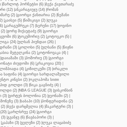
)
|
შარლოტ ჰორნეტსი (6)
|
ბექა ქავთარაძე
რი (12)
|
ანკარაგიუჯუ (14)
|
რომან
მარუ (2)
|
გიორგი ქანთარია (2)
|
ნემანი
2)
|
კაისეი (5)
|
ნიშიკიგი (2)
|
ლუკა
6)
|
კარაგუმრუკი (7)
|
სერენი (17)
|
ჯოვინო
(2)
|
ჟორჟ მიქაუტაძე (9)
|
გიორგი
ცუოში (6)
|
ტოკუშორიუ (2)
|
კოტოეკო (5)
|
იგა (24)
|
ულსან ჰიუნდაი (26)
|
დრანი (3)
|
კოლოსი (5)
|
ულსანი (5)
|
ნიჟნი
ტასია მეტელკინა (2)
|
კოტონოვაკა (4)
|
|
დაიამამი (3)
|
ჰოშორიუ (3)
|
გიორგი
ონატი ძიუდოში (6)
|
კრაკოვია (20)
|
ლიმპიადა (4)
|
კიზილკუმი (3)
|
ირაკლი
ა საფინა (4)
|
გიორგი სარდალაშვილი
ენტო კინგსი (2)
|
ოკლაჰომა სითი
პიდ გოლდი (3)
|
ნიკა გაგნიძე (4)
|
ოლდი (2)
|
NBA G LEAGUE (3)
|
ვისკონსინ
 (3)
|
ვირტუს ბოლონია (2)
|
ჯეონამი (2)
|
მონეზე (3)
|
საბაჰი (10)
|
პონფერადინა (2)
(2)
|
ბექა დარცმელია (4)
|
მაკარტური (3)
|
(20)
|
კარლსრუე (24)
|
გიორგი
(3)
|
გვანჯუ (6)
|
ნავბაჰორი (3)
|
|
კაპაზი (3)
|
ველეზი (2)
|
ლუკა ლაცაბიძე