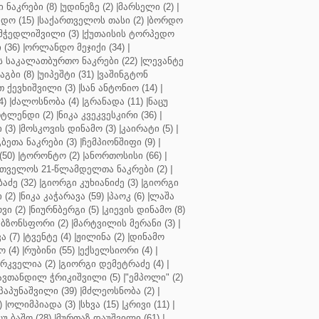
ნაკრები (8)
|
უდინეზე (2)
|
მარსელი (2)
|
დო (15)
|
საქართველოს თასი (2)
|
ბორდო
მჭედლიშვილი (3)
|
ქუთაისის ტორპედო
(36)
|
ორლანდო მეჯიქი (34)
|
 საკალათბურთო ნაკრები (22)
|
ლევანტე
აგბი (8)
|
უიპეშტი (31)
|
ვაშინგტონ
 ქევხიშვილი (3)
|
სან ანტონიო (14)
|
4)
|
ძალოსნობა (4)
|
გრანადა (11)
|
ნაცუ
ტლენდი (2)
|
ნიკა კვეკვესკირი (36)
|
 (3)
|
მოსკოვის დინამო (3)
|
კაირატი (5)
|
ეთა ნაკრები (3)
|
ჩემპიონშიფი (9)
|
50)
|
ტორონტო (2)
|
ანორთოსისი (66)
|
თველოს 21-წლამდელთა ნაკრები (2)
|
აძე (32)
|
გიორგი კუხიანიძე (3)
|
გიორგი
 (2)
|
ნიკა კაჭარავა (59)
|
პაოკ (6)
|
ლაშა
ვი (2)
|
ნიურნბერგი (5)
|
კიევის დინამო (8)
ბზონსფორი (2)
|
მარტვილის მერანი (3)
|
ა (7)
|
ტვენტე (4)
|
ჟილინა (2)
|
დინამო
 (4)
|
რუბინი (55)
|
ექსელსიორი (4)
|
ირკველია (2)
|
გიორგი დემეტრაძე (4)
|
ავთანდილ ჭრიკიშვილი (5)
|
"ემპოლი" (2)
პაპუნაშვილი (39)
|
მძლეოსნობა (2)
|
)
|
ოლიმპიადა (3)
|
სხვა (15)
|
კრივი (11)
|
ცუ ბაშო (28)
|
მურთაზ დაუშვილი (61)
|