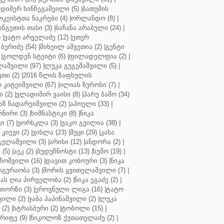
დიმერ ხინჩეგაშვილი (5)
|
ბათუმის
კეისტთა ნაკრები (4)
|
ორლანდო (8)
|
ნგეთის თასი (3)
|
ბაჩანა არაბული (24)
|
)
|
ვატო არველაძე (12)
|
ეთერ
ბერიძე (54)
|
მიხეილ აშვეთია (2)
|
გენტი
|
გოლდენ სტეიტი (6)
|
ფილადელფია (2)
|
აშვილი (97)
|
ლუკა გუგეშაშვილი (5)
|
თი (2)
|
2016 წლის ზაფხულის
 კიტეიშვილი (67)
|
ილიას ზუროსი (7)
|
 (2)
|
ვლადიმირ ვაისი (8)
|
ჰარუ ბაშო (34)
აზ ნადარეიშვილი (2)
|
აპოელი (33)
|
ნირი (3)
|
ხიმნასტიკი (8)
|
ნიკა
 (7)
|
ვორსკლა (3)
|
ვაკო გვილია (38)
|
კიევი (2)
|
ვისლა (23)
|
მეცი (29)
|
კახა
გელაშვილი (3)
|
არისი (12)
|
ანდორა (2)
|
 (5)
|
აეკ (2)
|
ბუდუჩნოსტი (13)
|
სუმო (19)
|
ოშვილი (16)
|
დავით კობოური (3)
|
ნიკა
გურაობა (3)
|
მორის ყვითელაშვილი (7)
|
ას ღია პირველობა (2)
|
ნიკა ეგაძე (2)
|
იორზი (3)
|
ეროვნული ლიგა (16)
|
ტატო
ვილი (2)
|
ჯაბა პაპინაშვილი (2)
|
ლუკა
(2)
|
სტრასბური (2)
|
ტობოლი (15)
|
რიფე (9)
|
ნიკოლოზ ქუთათელაძე (2)
|