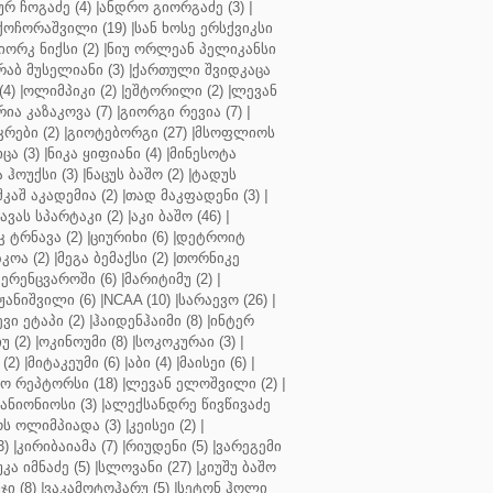
ურ ჩოგაძე (4)
|
ანდრო გიორგაძე (3)
|
ქოჩორაშვილი (19)
|
სან ხოსე ერსქვიკსი
იორკ ნიქსი (2)
|
ნიუ ორლეან პელიკანსი
რაბ მუსელიანი (3)
|
ქართული შვიდკაცა
4)
|
ოლიმპიკი (2)
|
ეშტორილი (2)
|
ლევან
რია კაზაკოვა (7)
|
გიორგი რევია (7)
|
რები (2)
|
გიოტებორგი (27)
|
მსოფლიოს
ცა (3)
|
ნიკა ყიფიანი (4)
|
მინესოტა
ჰოუქსი (3)
|
ნაცუს ბაშო (2)
|
ტადუს
შკაშ აკადემია (2)
|
თად მაკფადენი (3)
|
ავას სპარტაკი (2)
|
აკი ბაშო (46)
|
 ტრნავა (2)
|
ციურიხი (6)
|
დეტროიტ
კოა (2)
|
მეგა ბემაქსი (2)
|
თორნიკე
ერენცვაროში (6)
|
მარიტიმუ (2)
|
ჟანიშვილი (6)
|
NCAA (10)
|
სარაევო (26)
|
ვი ეტაპი (2)
|
ჰაიდენჰაიმი (8)
|
ინტერ
უ (2)
|
ოკინოუმი (8)
|
სოკოკურაი (3)
|
(2)
|
მიტაკეუმი (6)
|
აბი (4)
|
მაისეი (6)
|
 რეპტორსი (18)
|
ლევან ელოშვილი (2)
|
ანიონიოსი (3)
|
ალექსანდრე წივწივაძე
ს ოლიმპიადა (3)
|
კეისეი (2)
|
3)
|
კირიბაიამა (7)
|
რიუდენი (5)
|
ვარეგემი
კა იმნაძე (5)
|
სლოვანი (27)
|
კიუშუ ბაშო
ი (8)
|
ვაკამოტოჰარუ (5)
|
სეტონ ჰოლი