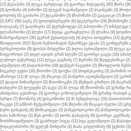
(12)
|
სეპაჰანი (3)
|
ლუკა ბერულავა (5)
|
გიორგი მიქაუტაძე (92)
|
ზირა (36
(3)
|
ლოზანა (4)
|
ონოშო (2)
|
ლევან საგინაშვილი (2)
|
ოკინეუმი (3)
|
როტო
დოლიძე (5)
|
კაისარი (7)
|
ტაკანოშო (3)
|
შოჰოზანი (2)
|
კაგაიაკი (7)
|
ჩიიო
(2)
|
UFC (30)
|
აგმკ (2)
|
ვოლფსბერგერი (6)
|
ფეჰერვარი (24)
|
შიმანოუმი (
სილაგაძე (7)
|
ვალმიერა (2)
|
ტერენოფუჯი (2)
|
აპოლონი (7)
|
ინჰულეცი (
ფლამარიონი (2)
|
ლეხი (17)
|
ხვიცა კვარაცხელია (2)
|
ლამია (9)
|
ჯოვინო 
მამარდაშვილი (35)
|
გურამ ქუთათელაძე (4)
|
ილია თოფურია (12)
|
ტერუ
მსოფლიოს 2022 წლის ჩემპიონატის შესარჩევი ეტაპი (2)
|
კონფერენს ლ
პერსეპოლისი (9)
|
დოჰას მასტერსი (2)
|
ილია ბერიაშვილი (3)
|
ლუკა გა
ნოვგოროდი (2)
|
თელ-ავივის გრან სლემი (2)
|
გიორგი გაგუა (16)
|
ანას
ლენოვო ტენერიფე (12)
|
ლუკა გაგნიძე (7)
|
სერანი (5)
|
ნეფტეხიმიკი (2)
აბუაშვილი (4)
|
ჰატაისპორი (18)
|
დენვერ ნაგეთსი (2)
|
მსოფლიოს ჩემპი
ნიუკასლ ჯეტსი (16)
|
ჩიიონო (3)
|
დოქსა (3)
|
პოდბესკიძიე (3)
|
პარიზის ო
აზაროვი (11)
|
K ლიგა (3)
|
რაკოვი (2)
|
სანდრო ალთუნაშვილი (2)
|
კარინ
(2)
|
დავით ნინიაშვილი (5)
|
ჩიიონოკუნი (3)
|
მემფის გრიზლი (4)
|
საკრამ
თანდერი (2)
|
ლეუვენი (2)
|
აკუა (2)
|
G ლიგა (8)
|
ჩიიოშომა (2)
|
გრანდ რა
ანასტასია გუბანოვა (3)
|
გიორგი გოჩოლეიშვილი (9)
|
გრანდ რაპიდს გ
ჰერდი (7)
|
ჩიომარუ (4)
|
ვისკონსინი (2)
|
II ბუნდესლიგა (16)
|
ჰათაისპორი
რაკუვი (2)
|
ანზორ მექვაბიშვილი (16)
|
ზლინი (4)
|
ჩიკაგო ბულსი (2)
|
კრე
|
იური ტაბატაძე (6)
|
ნიშიკიფუჯი (3)
|
პანეტოლიკოსი (5)
|
პანეთოლიკოსი 
საბა საზონოვი (2)
|
ნეს ციონა (2)
|
თომა ტაბატაძე (6)
|
გიორგი კვერნაძე 
მოისწრაფიშვილი (3)
|
გაბრიელ სიგუა (12)
|
ივა გელაშვილი (2)
|
ნასაფი 
ქოჯაელისპორი (5)
|
ველეზ მოსტარი (2)
|
საბა გოგლიჩიძე (8)
|
ჟენისი (3)