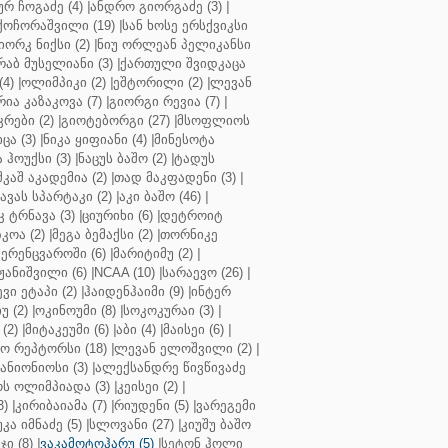
ურ ჩოგაძე (4)
|
ანდრო გიორგაძე (3)
|
ქოჩორაშვილი (19)
|
სან ხოსე ერსქვიკსი
იორკ ნიქსი (2)
|
ნიუ ორლეან პელიკანსი
რაბ მუსელიანი (3)
|
ქართული შვიდკაცა
4)
|
ოლიმპიკი (2)
|
ეშტორილი (2)
|
ლევან
რია კაზაკოვა (7)
|
გიორგი რევია (7)
|
რები (2)
|
გიოტებორგი (27)
|
მსოფლიოს
ცა (3)
|
ნიკა ყიფიანი (4)
|
მინესოტა
ჰოუქსი (3)
|
ნაცუს ბაშო (2)
|
ტადუს
შკაშ აკადემია (2)
|
თად მაკფადენი (3)
|
ავას სპარტაკი (2)
|
აკი ბაშო (46)
|
 ტრნავა (3)
|
ციურიხი (6)
|
დეტროიტ
კოა (2)
|
მეგა ბემაქსი (2)
|
თორნიკე
ერენცვაროში (6)
|
მარიტიმუ (2)
|
ჟანიშვილი (6)
|
NCAA (10)
|
სარაევო (26)
|
ვი ეტაპი (2)
|
ჰაიდენჰაიმი (9)
|
ინტერ
უ (2)
|
ოკინოუმი (8)
|
სოკოკურაი (3)
|
(2)
|
მიტაკეუმი (6)
|
აბი (4)
|
მაისეი (6)
|
 რეპტორსი (18)
|
ლევან ელოშვილი (2)
|
ანიონიოსი (3)
|
ალექსანდრე წივწივაძე
ს ოლიმპიადა (3)
|
კეისეი (2)
|
3)
|
კირიბაიამა (7)
|
რიუდენი (5)
|
ვარეგემი
კა იმნაძე (5)
|
სლოვანი (27)
|
კიუშუ ბაშო
ი (8)
|
ვაკამოტოჰარუ (5)
|
სეტონ ჰოლი