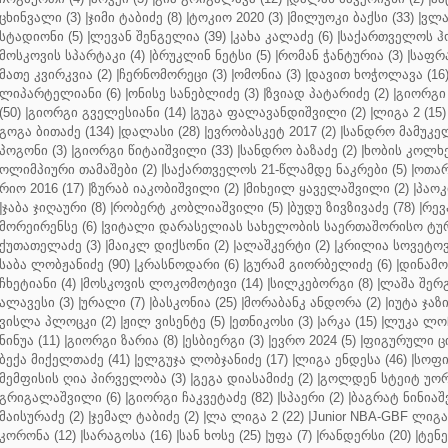
ცხინვალი (3)
|
ჯიმი ტაბიძე (8)
|
ტოკიო 2020 (3)
|
მილუოკი ბაქსი (33)
|
ვლა
სტადიონი (5)
|
ლევან შენგელია (39)
|
კახა კალაძე (6)
|
საქართველოს ჰო
მოსკოვის სპარტაკი (4)
|
ბრუკლინ ნეტსი (5)
|
რომან ჭანტურია (3)
|
საფრა
მათე კვირკვია (2)
|
ჩერნომორეცი (3)
|
ომონია (3)
|
დავით ხოჭოლავა (16
ლიპარტელიანი (6)
|
ონისე სანებლიძე (3)
|
ზვიად პატარიძე (2)
|
გიორგი 
(50)
|
გიორგი გველესიანი (14)
|
გუგა ფალავანდიშვილი (2)
|
ლიგა 2 (15)
გოგა ბითაძე (134)
|
დალასი (28)
|
ევრობასკეტ 2017 (2)
|
სანდრო მამუკელ
პოგონი (3)
|
გიორგი წიტაიშვილი (33)
|
სანდრო ბაზაძე (2)
|
ხობის კოლხე
ოლიმპიური თამაშები (2)
|
საქართველოს 21-წლამდე ნაკრები (5)
|
ოთარ
რიო 2016 (17)
|
ზურაბ იაკობიშვილი (2)
|
მიხეილ ყაველაშვილი (2)
|
პაოკი
|
ჯაბა ჯიღაური (8)
|
რობერტ კობლიაშვილი (5)
|
ბუდუ ზივზივაძე (78)
|
რევ
მორეირენსე (6)
|
ვიტალი დარასელიას სახელობის საერთაშორისო ტურ
ქუთათელაძე (3)
|
მაიკლ დიქსონი (2)
|
ალაშკერტი (2)
|
კრილია სოვეტოვი
საბა ლობჟანიძე (90)
|
კრასნოდარი (6)
|
გურამ გიორბელიძე (6)
|
დინამო 
ჩხეტიანი (4)
|
მოსკოვის ლოკომოტივი (14)
|
სილკებორგი (8)
|
ლაშა შერ
ალავესი (3)
|
ურალი (7)
|
ბასკონია (25)
|
მორაბანკ ანდორა (2)
|
იუტა ჯაზი
ვისლა პლოცკი (2)
|
ჟილ ვისენტე (5)
|
ეთნიკოსი (3)
|
არკა (15)
|
ლუკა ლოჩ
ნინუა (11)
|
გიორგი ზარია (8)
|
ესბიერგი (3)
|
ევრო 2024 (5)
|
ფიგურული ცი
ბექა მიქელთაძე (41)
|
ელგუჯა ლობჯანიძე (17)
|
ლიგა ენდესა (46)
|
სოფი
მემფისის ღია პირველობა (3)
|
გეგა დიასამიძე (2)
|
გოლდენ სტეიტ უორ
გრიგალაშვილი (6)
|
გიორგი ჩაკვეტაძე (82)
|
სპაერი (2)
|
ბაგრატ ნინიაშ
მაისურაძე (2)
|
ჯემალ ტაბიძე (2)
|
ლა ლიგა 2 (22)
|
Junior NBA-GBF ლიგა 
კორონა (12)
|
სარაგოსა (16)
|
სან ხოსე (25)
|
უფა (7)
|
რანდერსი (20)
|
ტენე