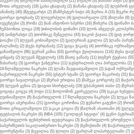
ჰაკუჰო (4)
|
ნიკოლოზ ბასილაშვილი (21)
|
რეალი (5)
|
მაიამი ჰიტი (3)
|
ჯა
შოთა არველაძე (18)
|
კახა ცხადაძე (2)
|
ბაჩანა ცხადაძე (2)
|
ლებრონ ჯეი
ანანიძე (40)
|
შტუტგარტი (2)
|
მანჩესტერ სიტი (4)
|
სერია A (15)
|
ნუკრი რე
გიორგი ფოფხაძე (2)
|
ლივერპული (4)
|
ვილიარეალი (23)
|
მილანი (9)
|
ე
იუვენტუსი (3)
|
რომა (2)
|
სან ანტონიო სპურსი (16)
|
ჩიხურა (3)
|
დინამო ბა
ჩემპიონთა ლიგა (18)
|
თბილისის დინამო (10)
|
ლოს ანჯელეს კლიპერსი
(4)
|
აინტრახტი (2)
|
თორნიკე შენგელია (43)
|
იაკობ ქაჯაია (3)
|
ვიტ ჯორჯი
|
აიაქსი (7)
|
ლევან კობიაშვილი (2)
|
ვალერიან გვილია (2)
|
ლაშა პარუნა
ძალამიძე (2)
|
ბექა ბურჯანაძე (12)
|
გიგა ჭიკაძე (4)
|
თორნიკე ოქრიაშვილ
ყაზაიშვილი (96)
|
გურამ კაშია (63)
|
გიორგი ქვილითაია (116)
|
ბუბა დაუ
ცინცაძე (2)
|
ლევან მჭედლიძე (18)
|
მათე ვაწაძე (11)
|
თემურ ქეცბაია (55
მახარაძე (3)
|
გიორგი ჭანტურია (11)
|
ავსტრალიის ღია პირველობა (2)
|
19-წლამდელთა ნაკრები (2)
|
ლაშა შავდათუაშვილი (2)
|
ადამ ოქრუაშვი
საქართველოს ნაკრები (55)
|
ესტერ სტამი (2)
|
გიორგი მაკარიძე (31)
|
ს
გიორგი ნავალოვსკი (2)
|
მერაბ ურიდია (2)
|
მამუკა გორგოძე (2)
|
საქარ
(8)
|
ლევან ყენია (2)
|
დავით სხირტლაძე (19)
|
ესპანეთის თასი (2)
|
მერაბ
გოგიტა გოგუა (4)
|
ოფი (11)
|
სოლომონ კვირკველია (29)
|
აკაკი ხუბუტია
ღვინიაშვილი (8)
|
საქართველოს 17-წლამდელთა ნაკრები (2)
|
ლუკა ზა
გიორგი აბურჯანია (21)
|
გიორგი გოროზია (2)
|
ჯენარო გატუზო (2)
|
როინ
შოთა გრიგალაშვილი (2)
|
აკაკი გოგია (5)
|
მალხაზ ასათიანი (4)
|
ელგუჯ
ფუტსალის ნაკრები (6)
|
NBA (105)
|
“გოლდენ სტეიტი” (4)
|
გენო პეტრიაშ
საქართველოს ფეხბურთის ფედერაცია (3)
|
საქართველოს ეროვნული ს
საბერძნეთის საკალათბურთო ნაკრები (3)
|
ბეშიქთაში (4)
|
საქართველოს
ფიორენტინა (3)
|
სევილია (5)
|
ლილი (2)
|
ვარლამ ლიპარტელიანი (7)
|