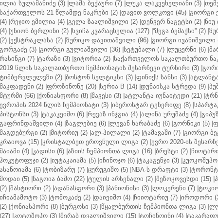
ილია სულამანიძე (3)
|
ლაშა ბექაური (7)
|
ლუკა ლაკვეხელიანი (3)
|
თემ
საქართველოს 21 წლამდე ნაკრები (2)
|
დავით ვოლკოვი (45)
|
გიორგი 
(4)
|
რეჯიო ემილია (4)
|
გელა ზაალიშვილი (2)
|
დენვერ ნაგეტსი (2)
|
ნიუ 
(4)
|
უნიონ ბერლინი (2)
|
ხვიჩა კვარაცხელია (127)
|
“მეგა ბემაქსი” (2)
|
ზუ
(2)
|
ექსტრაკლასა (2)
|
ზურიკო დავითაშვილი (96)
|
გიორგი ივანიშვილი (
გორგაძე (3)
|
გიორგი გულიაშვილი (36)
|
სეტუბალი (7)
|
ლუცერნი (6)
|
მა
რასინგი (7)
|
ტარაზი (3)
|
ვიტორია (2)
|
საქართველოს საკალთბურთო ნაკ
2019 წლის საკალათბურთო ჩემპიონატის შესარჩევი ტურნირი (3)
|
გორი
ტიმბერვლულვზი (2)
|
ბოსტონ სელტიკსი (3)
|
ფინიქს სანსი (3)
|
ატლანტა 
მაკფადენი (2)
|
ფროზინონე (20)
|
სერია B (14)
|
დუნაისკა სტრედა (9)
|
პუ
შტურმი (66)
|
ქონიასფორი (8)
|
შავესი (3)
|
ატლანტა იუნაიტედი (21)
|
ტრნ
ევროპის 2024 წლის ჩემპიონატი (3)
|
იბეროსტარ ტენერიფე (8)
|
სპარტაკ
პისტონსი (3)
|
ტაკაკეიშო (6)
|
რევაზ ინჯგია (4)
|
ალინა ურუშაძე (4)
|
გიპუზ
გაფრინდაშვილი (4)
|
ზაგლებიე (6)
|
ლევან ხარაბაძე (6)
|
გორნიკი (5)
|
ფ
მაგდებურგი (2)
|
მიტორიუ (2)
|
ალ-ჰილალი (2)
|
ტამავაში (7)
|
გიორგი ბე
კრაიოვა (15)
|
კრისტალბეთ ეროვნული ლიგა (2)
|
ევრო 2020-ის შესარჩე
მაიამი (4)
|
კადისი (6)
|
აზიის ჩემპიონთა ლიგა (16)
|
ბრესტი (2)
|
ჩიოტარი
ჰოკუტოფუჯი (2)
|
იუტაკაიამა (5)
|
იჩინოჯო (6)
|
ტაკაგენჯი (3)
|
კუოკოშუჰო 
ასანოიამა (6)
|
ტობიზარუ (7)
|
ცურუგიშო (5)
|
NBA-ს დრაფტი (3)
|
ტორონტო
შოდაი (5)
|
ნაგოია ბაშო (22)
|
ტულის არსენალი (2)
|
მეზოკოვესდი (15)
|
პ
(2)
|
შახტიორი (2)
|
ადანასფორი (3)
|
პანიონისი (3)
|
ლოკერენი (7)
|
ტოკიო
იჩიამამოტო (3)
|
ტომოკაძე (2)
|
დაიეიშო (4)
|
ჩიიოტარიუ (7)
|
იროდორი (
(2)
|
ქონიასპორი (8)
|
ბურგოსი (3)
|
წყალბურთის ჩემპიონთა ლიგა (3)
|
ლუ
(27)
|
კოტოშოჰო (3)
|
მერაბ დვალიშვილი (15)
|
ტოჩინოინი (4)
|
ტაკარაფუჯ