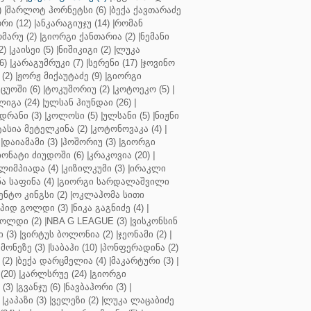
)
|
შარლოტ ჰორნეტსი (6)
|
ბექა ქავთარაძე
რი (12)
|
ანკარაგიუჯუ (14)
|
რომან
მარუ (2)
|
გიორგი ქანთარია (2)
|
ნემანი
2)
|
კაისეი (5)
|
ნიშიკიგი (2)
|
ლუკა
6)
|
კარაგუმრუკი (7)
|
სერენი (17)
|
ჯოვინო
(2)
|
ჟორჟ მიქაუტაძე (9)
|
გიორგი
ცუოში (6)
|
ტოკუშორიუ (2)
|
კოტოეკო (5)
|
იგა (24)
|
ულსან ჰიუნდაი (26)
|
დრანი (3)
|
კოლოსი (5)
|
ულსანი (5)
|
ნიჟნი
ტასია მეტელკინა (2)
|
კოტონოვაკა (4)
|
|
დაიამამი (3)
|
ჰოშორიუ (3)
|
გიორგი
ონატი ძიუდოში (6)
|
კრაკოვია (20)
|
ლიმპიადა (4)
|
კიზილკუმი (3)
|
ირაკლი
ა საფინა (4)
|
გიორგი სარდალაშვილი
ენტო კინგსი (2)
|
ოკლაჰომა სითი
პიდ გოლდი (3)
|
ნიკა გაგნიძე (4)
|
ოლდი (2)
|
NBA G LEAGUE (3)
|
ვისკონსინ
 (3)
|
ვირტუს ბოლონია (2)
|
ჯეონამი (2)
|
მონეზე (3)
|
საბაჰი (10)
|
პონფერადინა (2)
(2)
|
ბექა დარცმელია (4)
|
მაკარტური (3)
|
(20)
|
კარლსრუე (24)
|
გიორგი
(3)
|
გვანჯუ (6)
|
ნავბაჰორი (3)
|
|
კაპაზი (3)
|
ველეზი (2)
|
ლუკა ლაცაბიძე