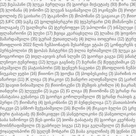
(12)
|
სეპაჰანი (3)
|
ლუკა ბერულავა (5)
|
გიორგი მიქაუტაძე (93)
|
ზირა (36
(3)
|
ლოზანა (4)
|
ონოშო (2)
|
ლევან საგინაშვილი (2)
|
ოკინეუმი (3)
|
როტო
დოლიძე (5)
|
კაისარი (7)
|
ტაკანოშო (3)
|
შოჰოზანი (2)
|
კაგაიაკი (7)
|
ჩიიო
(2)
|
UFC (30)
|
აგმკ (2)
|
ვოლფსბერგერი (6)
|
ფეჰერვარი (24)
|
შიმანოუმი (
სილაგაძე (7)
|
ვალმიერა (2)
|
ტერენოფუჯი (2)
|
აპოლონი (7)
|
ინჰულეცი (
ფლამარიონი (2)
|
ლეხი (17)
|
ხვიცა კვარაცხელია (2)
|
ლამია (9)
|
ჯოვინო 
მამარდაშვილი (35)
|
გურამ ქუთათელაძე (4)
|
ილია თოფურია (12)
|
ტერუ
მსოფლიოს 2022 წლის ჩემპიონატის შესარჩევი ეტაპი (2)
|
კონფერენს ლ
პერსეპოლისი (9)
|
დოჰას მასტერსი (2)
|
ილია ბერიაშვილი (3)
|
ლუკა გა
ნოვგოროდი (2)
|
თელ-ავივის გრან სლემი (2)
|
გიორგი გაგუა (16)
|
ანას
ლენოვო ტენერიფე (12)
|
ლუკა გაგნიძე (7)
|
სერანი (5)
|
ნეფტეხიმიკი (2)
აბუაშვილი (5)
|
ჰატაისპორი (18)
|
დენვერ ნაგეთსი (2)
|
მსოფლიოს ჩემპი
ნიუკასლ ჯეტსი (16)
|
ჩიიონო (3)
|
დოქსა (3)
|
პოდბესკიძიე (3)
|
პარიზის ო
აზაროვი (11)
|
K ლიგა (3)
|
რაკოვი (2)
|
სანდრო ალთუნაშვილი (2)
|
კარინ
(2)
|
დავით ნინიაშვილი (5)
|
ჩიიონოკუნი (3)
|
მემფის გრიზლი (4)
|
საკრამ
თანდერი (2)
|
ლეუვენი (2)
|
აკუა (2)
|
G ლიგა (8)
|
ჩიიოშომა (2)
|
გრანდ რა
ანასტასია გუბანოვა (3)
|
გიორგი გოჩოლეიშვილი (9)
|
გრანდ რაპიდს გ
ჰერდი (7)
|
ჩიომარუ (4)
|
ვისკონსინი (2)
|
II ბუნდესლიგა (17)
|
ჰათაისპორი
რაკუვი (2)
|
ანზორ მექვაბიშვილი (16)
|
ზლინი (4)
|
ჩიკაგო ბულსი (2)
|
კრე
|
იური ტაბატაძე (6)
|
ნიშიკიფუჯი (3)
|
პანეტოლიკოსი (5)
|
პანეთოლიკოსი 
საბა საზონოვი (2)
|
ნეს ციონა (2)
|
თომა ტაბატაძე (6)
|
გიორგი კვერნაძე 
მოისწრაფიშვილი (3)
|
გაბრიელ სიგუა (12)
|
ივა გელაშვილი (2)
|
ნასაფი 
ქოჯაელისპორი (5)
|
ველეზ მოსტარი (2)
|
საბა გოგლიჩიძე (8)
|
ჟენისი (3)