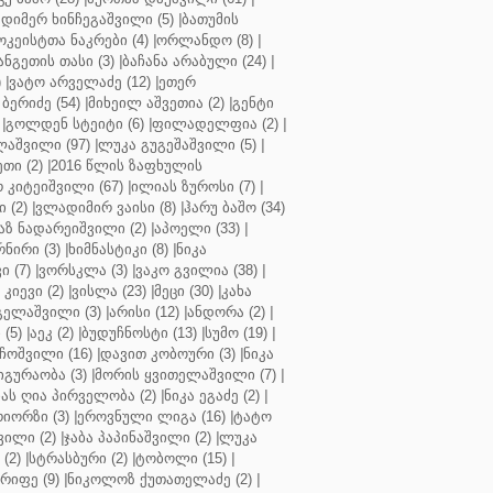
დიმერ ხინჩეგაშვილი (5)
|
ბათუმის
კეისტთა ნაკრები (4)
|
ორლანდო (8)
|
ნგეთის თასი (3)
|
ბაჩანა არაბული (24)
|
)
|
ვატო არველაძე (12)
|
ეთერ
ბერიძე (54)
|
მიხეილ აშვეთია (2)
|
გენტი
|
გოლდენ სტეიტი (6)
|
ფილადელფია (2)
|
აშვილი (97)
|
ლუკა გუგეშაშვილი (5)
|
თი (2)
|
2016 წლის ზაფხულის
 კიტეიშვილი (67)
|
ილიას ზუროსი (7)
|
 (2)
|
ვლადიმირ ვაისი (8)
|
ჰარუ ბაშო (34)
აზ ნადარეიშვილი (2)
|
აპოელი (33)
|
ნირი (3)
|
ხიმნასტიკი (8)
|
ნიკა
 (7)
|
ვორსკლა (3)
|
ვაკო გვილია (38)
|
კიევი (2)
|
ვისლა (23)
|
მეცი (30)
|
კახა
გელაშვილი (3)
|
არისი (12)
|
ანდორა (2)
|
 (5)
|
აეკ (2)
|
ბუდუჩნოსტი (13)
|
სუმო (19)
|
ოშვილი (16)
|
დავით კობოური (3)
|
ნიკა
გურაობა (3)
|
მორის ყვითელაშვილი (7)
|
ას ღია პირველობა (2)
|
ნიკა ეგაძე (2)
|
იორზი (3)
|
ეროვნული ლიგა (16)
|
ტატო
ვილი (2)
|
ჯაბა პაპინაშვილი (2)
|
ლუკა
(2)
|
სტრასბური (2)
|
ტობოლი (15)
|
რიფე (9)
|
ნიკოლოზ ქუთათელაძე (2)
|