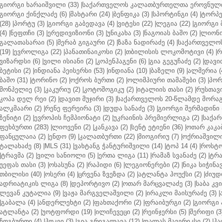
გიორგი ხარაიშვილი (33)
|
საქართველოს კალათბურთელთა ეროვნული 
გიორგი ქინქლაძე (6)
|
შახტარი (24)
|
ბენფიკა (3)
|
სპორტინგი (4)
|
ტორპე
(28)
|
პორტუ (3)
|
გიორგი გაბედავა (4)
|
ვიტესი (22)
|
ლეგია (22)
|
გიორგი 
(4)
|
ნეფთჩი (3)
|
ერედივიზიონი (3)
|
უნიკახა (3)
|
ნაგოიას ბაშო (2)
|
ლიონი 
გალათასარაი (5)
|
მერაბ გიგაური (2)
|
ზაზა ნადირაძე (4)
|
საქართველოს
(19)
|
ევროლიგა (22)
|
პანათინაიკოსი (2)
|
თბილისის ლოკომოტივი (4)
|
რ
ვიზარდსი (6)
|
ვილი ისიანი (2)
|
კოპენჰაგენი (6)
|
გია გეგუჩაძე (2)
|
დავით
ბეტისი (2)
|
ინდიანა პეისერსი (53)
|
ინდიანა (10)
|
ბაზელი (9)
|
ალმერია (
ბაშო (31)
|
ტორინო (2)
|
ოქროს ბურთი (2)
|
ოლიმპიური თამაშები (3)
|
პორ
მონპელიე (3)
|
კაკურიუ (2)
|
კოტოშოგიკუ (2)
|
იტალიის თასი (2)
|
რუსთავი
კოპა დელ რეი (2)
|
დავით მუჯირი (3)
|
საქართველოს 20-წლამდე მორაგბ
ალკმაარი (2)
|
რენე ფერეირა (3)
|
დუდა სანაძე (3)
|
გიორგი შერმადინი (
ზენიტი (2)
|
ევროპის ჩემპიონატი (2)
|
უკრაინის პრემიერლიგა (2)
|
საქარ
ფეხბურთი (283)
|
ლიოვენი (2)
|
კანკავა (2)
|
სენტ ეტიენი (36)
|
ოთარ კაკაბ
ფანცულაია (2)
|
ენდო (9)
|
კალათბურთი (22)
|
მიოგირიუ (7)
|
ოქრიაშვილი
ტალახაძე (8)
|
MLS (31)
|
ვახტანგ ჭანტურიშვილი (14)
|
ტოპ 14 (4)
|
როსტო
|
ტრავმა (2)
|
ვილი სანიოლი (5)
|
ერთა ლიგა (11)
|
რამაზ სვანაძე (2)
|
ტრა
უეფას თასი (3)
|
ოსასუნა (2)
|
რაპიდი (6)
|
ლეგიონერები (2)
|
ნიკა სიჭინავ
თბილისი (40)
|
ოსერი (4)
|
ცრვენა ზვეზდა (2)
|
ატლანტა ჰოუქსი (2)
|
ძიუდო
ადრიატიკის ლიგა (8)
|
დეპორტივო (2)
|
ოთარ მარცვალაძე (3)
|
საბა კვ
ლევან კუტალია (9)
|
ვაჟა მარგველაშვილი (2)
|
ირაკლი მაისურაძე (3)
|
|
გაბალა (4)
|
ანდერლეხტი (2)
|
ფახთაქორი (2)
|
ფრაიბურგი (2)
|
გიორგი 
ატლანტა (2)
|
უოტფორდი (19)
|
ილიჩევეცი (2)
|
რეინჯერსი (5)
|
შერიფი (3
ჩოგბურთი (4)
|
ჰოკეი (3)
|
გია გრიგალავა (12)
|
დალას მავერიკსი (2)
|
ჰა