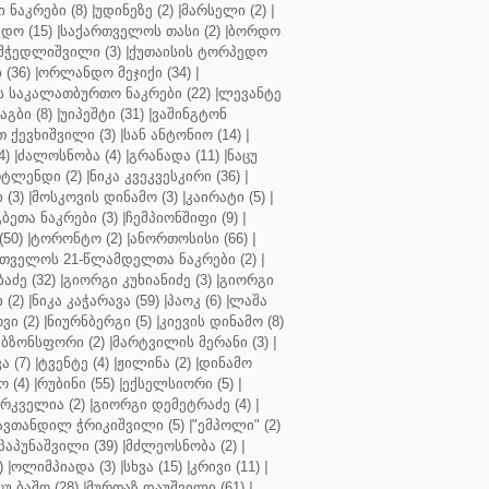
ნაკრები (8)
|
უდინეზე (2)
|
მარსელი (2)
|
დო (15)
|
საქართველოს თასი (2)
|
ბორდო
მჭედლიშვილი (3)
|
ქუთაისის ტორპედო
(36)
|
ორლანდო მეჯიქი (34)
|
 საკალათბურთო ნაკრები (22)
|
ლევანტე
აგბი (8)
|
უიპეშტი (31)
|
ვაშინგტონ
 ქევხიშვილი (3)
|
სან ანტონიო (14)
|
4)
|
ძალოსნობა (4)
|
გრანადა (11)
|
ნაცუ
ტლენდი (2)
|
ნიკა კვეკვესკირი (36)
|
 (3)
|
მოსკოვის დინამო (3)
|
კაირატი (5)
|
ეთა ნაკრები (3)
|
ჩემპიონშიფი (9)
|
50)
|
ტორონტო (2)
|
ანორთოსისი (66)
|
თველოს 21-წლამდელთა ნაკრები (2)
|
აძე (32)
|
გიორგი კუხიანიძე (3)
|
გიორგი
 (2)
|
ნიკა კაჭარავა (59)
|
პაოკ (6)
|
ლაშა
ვი (2)
|
ნიურნბერგი (5)
|
კიევის დინამო (8)
ბზონსფორი (2)
|
მარტვილის მერანი (3)
|
ა (7)
|
ტვენტე (4)
|
ჟილინა (2)
|
დინამო
 (4)
|
რუბინი (55)
|
ექსელსიორი (5)
|
ირკველია (2)
|
გიორგი დემეტრაძე (4)
|
ავთანდილ ჭრიკიშვილი (5)
|
"ემპოლი" (2)
პაპუნაშვილი (39)
|
მძლეოსნობა (2)
|
)
|
ოლიმპიადა (3)
|
სხვა (15)
|
კრივი (11)
|
ცუ ბაშო (28)
|
მურთაზ დაუშვილი (61)
|