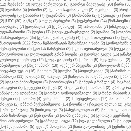
(12)
|
სეპაჰანი (3)
|
ლუკა ბერულავა (5)
|
გიორგი მიქაუტაძე (93)
|
ზირა (36
(3)
|
ლოზანა (4)
|
ონოშო (2)
|
ლევან საგინაშვილი (2)
|
ოკინეუმი (3)
|
როტო
დოლიძე (5)
|
კაისარი (7)
|
ტაკანოშო (3)
|
შოჰოზანი (2)
|
კაგაიაკი (7)
|
ჩიიო
(2)
|
UFC (30)
|
აგმკ (2)
|
ვოლფსბერგერი (6)
|
ფეჰერვარი (24)
|
შიმანოუმი (
სილაგაძე (7)
|
ვალმიერა (2)
|
ტერენოფუჯი (2)
|
აპოლონი (7)
|
ინჰულეცი (
ფლამარიონი (2)
|
ლეხი (17)
|
ხვიცა კვარაცხელია (2)
|
ლამია (9)
|
ჯოვინო 
მამარდაშვილი (35)
|
გურამ ქუთათელაძე (4)
|
ილია თოფურია (12)
|
ტერუ
მსოფლიოს 2022 წლის ჩემპიონატის შესარჩევი ეტაპი (2)
|
კონფერენს ლ
პერსეპოლისი (9)
|
დოჰას მასტერსი (2)
|
ილია ბერიაშვილი (3)
|
ლუკა გა
ნოვგოროდი (2)
|
თელ-ავივის გრან სლემი (2)
|
გიორგი გაგუა (16)
|
ანას
ლენოვო ტენერიფე (12)
|
ლუკა გაგნიძე (7)
|
სერანი (5)
|
ნეფტეხიმიკი (2)
აბუაშვილი (5)
|
ჰატაისპორი (18)
|
დენვერ ნაგეთსი (2)
|
მსოფლიოს ჩემპი
ნიუკასლ ჯეტსი (16)
|
ჩიიონო (3)
|
დოქსა (3)
|
პოდბესკიძიე (3)
|
პარიზის ო
აზაროვი (11)
|
K ლიგა (3)
|
რაკოვი (2)
|
სანდრო ალთუნაშვილი (2)
|
კარინ
(2)
|
დავით ნინიაშვილი (5)
|
ჩიიონოკუნი (3)
|
მემფის გრიზლი (4)
|
საკრამ
თანდერი (2)
|
ლეუვენი (2)
|
აკუა (2)
|
G ლიგა (8)
|
ჩიიოშომა (2)
|
გრანდ რა
ანასტასია გუბანოვა (3)
|
გიორგი გოჩოლეიშვილი (9)
|
გრანდ რაპიდს გ
ჰერდი (7)
|
ჩიომარუ (4)
|
ვისკონსინი (2)
|
II ბუნდესლიგა (17)
|
ჰათაისპორი
რაკუვი (2)
|
ანზორ მექვაბიშვილი (16)
|
ზლინი (4)
|
ჩიკაგო ბულსი (2)
|
კრე
|
იური ტაბატაძე (6)
|
ნიშიკიფუჯი (3)
|
პანეტოლიკოსი (5)
|
პანეთოლიკოსი 
საბა საზონოვი (2)
|
ნეს ციონა (2)
|
თომა ტაბატაძე (6)
|
გიორგი კვერნაძე 
მოისწრაფიშვილი (3)
|
გაბრიელ სიგუა (12)
|
ივა გელაშვილი (2)
|
ნასაფი 
ქოჯაელისპორი (5)
|
ველეზ მოსტარი (2)
|
საბა გოგლიჩიძე (8)
|
ჟენისი (3)