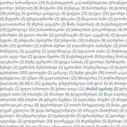
გიორგი ხარაიშვილი (33)
|
საქართველოს კალათბურთელთა ეროვნული 
გიორგი ქინქლაძე (6)
|
შახტარი (24)
|
ბენფიკა (3)
|
სპორტინგი (4)
|
ტორპე
(28)
|
პორტუ (3)
|
გიორგი გაბედავა (4)
|
ვიტესი (22)
|
ლეგია (22)
|
გიორგი 
(4)
|
ნეფთჩი (3)
|
ერედივიზიონი (3)
|
უნიკახა (3)
|
ნაგოიას ბაშო (2)
|
ლიონი 
გალათასარაი (5)
|
მერაბ გიგაური (2)
|
ზაზა ნადირაძე (4)
|
საქართველოს
(19)
|
ევროლიგა (22)
|
პანათინაიკოსი (2)
|
თბილისის ლოკომოტივი (4)
|
რ
ვიზარდსი (6)
|
ვილი ისიანი (2)
|
კოპენჰაგენი (6)
|
გია გეგუჩაძე (2)
|
დავით
ბეტისი (2)
|
ინდიანა პეისერსი (53)
|
ინდიანა (10)
|
ბაზელი (9)
|
ალმერია (
ბაშო (31)
|
ტორინო (2)
|
ოქროს ბურთი (2)
|
ოლიმპიური თამაშები (3)
|
პორ
მონპელიე (3)
|
კაკურიუ (2)
|
კოტოშოგიკუ (2)
|
იტალიის თასი (2)
|
რუსთავი
კოპა დელ რეი (2)
|
დავით მუჯირი (3)
|
საქართველოს 20-წლამდე მორაგბ
ალკმაარი (2)
|
რენე ფერეირა (3)
|
დუდა სანაძე (3)
|
გიორგი შერმადინი (
ზენიტი (2)
|
ევროპის ჩემპიონატი (2)
|
უკრაინის პრემიერლიგა (2)
|
საქარ
ფეხბურთი (283)
|
ლიოვენი (2)
|
კანკავა (2)
|
სენტ ეტიენი (36)
|
ოთარ კაკაბ
ფანცულაია (2)
|
ენდო (9)
|
კალათბურთი (22)
|
მიოგირიუ (7)
|
ოქრიაშვილი
ტალახაძე (8)
|
MLS (31)
|
ვახტანგ ჭანტურიშვილი (14)
|
ტოპ 14 (4)
|
როსტო
|
ტრავმა (2)
|
ვილი სანიოლი (5)
|
ერთა ლიგა (11)
|
რამაზ სვანაძე (2)
|
ტრა
უეფას თასი (3)
|
ოსასუნა (2)
|
რაპიდი (6)
|
ლეგიონერები (2)
|
ნიკა სიჭინავ
თბილისი (40)
|
ოსერი (4)
|
ცრვენა ზვეზდა (2)
|
ატლანტა ჰოუქსი (2)
|
ძიუდო
ადრიატიკის ლიგა (8)
|
დეპორტივო (2)
|
ოთარ მარცვალაძე (3)
|
საბა კვ
ლევან კუტალია (9)
|
ვაჟა მარგველაშვილი (2)
|
ირაკლი მაისურაძე (3)
|
|
გაბალა (4)
|
ანდერლეხტი (2)
|
ფახთაქორი (2)
|
ფრაიბურგი (2)
|
გიორგი 
ატლანტა (2)
|
უოტფორდი (19)
|
ილიჩევეცი (2)
|
რეინჯერსი (5)
|
შერიფი (3
ჩოგბურთი (4)
|
ჰოკეი (3)
|
გია გრიგალავა (12)
|
დალას მავერიკსი (2)
|
ჰა