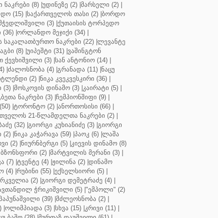
ნაკრები (8)
|
უდინეზე (2)
|
მარსელი (2)
|
დო (15)
|
საქართველოს თასი (2)
|
ბორდო
მჭედლიშვილი (3)
|
ქუთაისის ტორპედო
(36)
|
ორლანდო მეჯიქი (34)
|
 საკალათბურთო ნაკრები (22)
|
ლევანტე
აგბი (8)
|
უიპეშტი (31)
|
ვაშინგტონ
 ქევხიშვილი (3)
|
სან ანტონიო (14)
|
4)
|
ძალოსნობა (4)
|
გრანადა (11)
|
ნაცუ
ტლენდი (2)
|
ნიკა კვეკვესკირი (36)
|
 (3)
|
მოსკოვის დინამო (3)
|
კაირატი (5)
|
ეთა ნაკრები (3)
|
ჩემპიონშიფი (9)
|
50)
|
ტორონტო (2)
|
ანორთოსისი (66)
|
თველოს 21-წლამდელთა ნაკრები (2)
|
აძე (32)
|
გიორგი კუხიანიძე (3)
|
გიორგი
 (2)
|
ნიკა კაჭარავა (59)
|
პაოკ (6)
|
ლაშა
ვი (2)
|
ნიურნბერგი (5)
|
კიევის დინამო (8)
ბზონსფორი (2)
|
მარტვილის მერანი (3)
|
ა (7)
|
ტვენტე (4)
|
ჟილინა (2)
|
დინამო
 (4)
|
რუბინი (55)
|
ექსელსიორი (5)
|
ირკველია (2)
|
გიორგი დემეტრაძე (4)
|
ავთანდილ ჭრიკიშვილი (5)
|
"ემპოლი" (2)
პაპუნაშვილი (39)
|
მძლეოსნობა (2)
|
)
|
ოლიმპიადა (3)
|
სხვა (15)
|
კრივი (11)
|
ცუ ბაშო (28)
|
მურთაზ დაუშვილი (61)
|