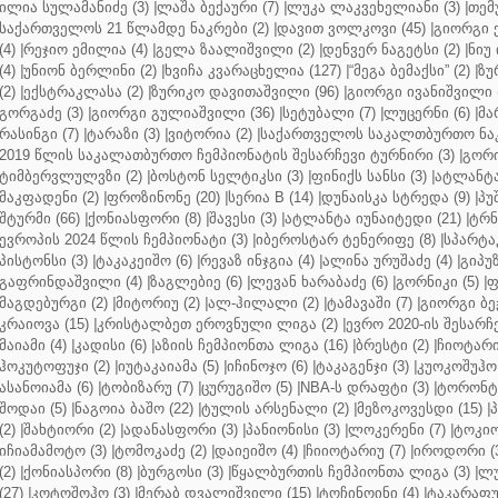
ილია სულამანიძე (3)
|
ლაშა ბექაური (7)
|
ლუკა ლაკვეხელიანი (3)
|
თემ
საქართველოს 21 წლამდე ნაკრები (2)
|
დავით ვოლკოვი (45)
|
გიორგი 
(4)
|
რეჯიო ემილია (4)
|
გელა ზაალიშვილი (2)
|
დენვერ ნაგეტსი (2)
|
ნიუ 
(4)
|
უნიონ ბერლინი (2)
|
ხვიჩა კვარაცხელია (127)
|
“მეგა ბემაქსი” (2)
|
ზუ
(2)
|
ექსტრაკლასა (2)
|
ზურიკო დავითაშვილი (96)
|
გიორგი ივანიშვილი (
გორგაძე (3)
|
გიორგი გულიაშვილი (36)
|
სეტუბალი (7)
|
ლუცერნი (6)
|
მა
რასინგი (7)
|
ტარაზი (3)
|
ვიტორია (2)
|
საქართველოს საკალთბურთო ნაკ
2019 წლის საკალათბურთო ჩემპიონატის შესარჩევი ტურნირი (3)
|
გორი
ტიმბერვლულვზი (2)
|
ბოსტონ სელტიკსი (3)
|
ფინიქს სანსი (3)
|
ატლანტა 
მაკფადენი (2)
|
ფროზინონე (20)
|
სერია B (14)
|
დუნაისკა სტრედა (9)
|
პუ
შტურმი (66)
|
ქონიასფორი (8)
|
შავესი (3)
|
ატლანტა იუნაიტედი (21)
|
ტრნ
ევროპის 2024 წლის ჩემპიონატი (3)
|
იბეროსტარ ტენერიფე (8)
|
სპარტაკ
პისტონსი (3)
|
ტაკაკეიშო (6)
|
რევაზ ინჯგია (4)
|
ალინა ურუშაძე (4)
|
გიპუზ
გაფრინდაშვილი (4)
|
ზაგლებიე (6)
|
ლევან ხარაბაძე (6)
|
გორნიკი (5)
|
ფ
მაგდებურგი (2)
|
მიტორიუ (2)
|
ალ-ჰილალი (2)
|
ტამავაში (7)
|
გიორგი ბე
კრაიოვა (15)
|
კრისტალბეთ ეროვნული ლიგა (2)
|
ევრო 2020-ის შესარჩე
მაიამი (4)
|
კადისი (6)
|
აზიის ჩემპიონთა ლიგა (16)
|
ბრესტი (2)
|
ჩიოტარი
ჰოკუტოფუჯი (2)
|
იუტაკაიამა (5)
|
იჩინოჯო (6)
|
ტაკაგენჯი (3)
|
კუოკოშუჰო 
ასანოიამა (6)
|
ტობიზარუ (7)
|
ცურუგიშო (5)
|
NBA-ს დრაფტი (3)
|
ტორონტო
შოდაი (5)
|
ნაგოია ბაშო (22)
|
ტულის არსენალი (2)
|
მეზოკოვესდი (15)
|
პ
(2)
|
შახტიორი (2)
|
ადანასფორი (3)
|
პანიონისი (3)
|
ლოკერენი (7)
|
ტოკიო
იჩიამამოტო (3)
|
ტომოკაძე (2)
|
დაიეიშო (4)
|
ჩიიოტარიუ (7)
|
იროდორი (
(2)
|
ქონიასპორი (8)
|
ბურგოსი (3)
|
წყალბურთის ჩემპიონთა ლიგა (3)
|
ლუ
(27)
|
კოტოშოჰო (3)
|
მერაბ დვალიშვილი (15)
|
ტოჩინოინი (4)
|
ტაკარაფუჯ