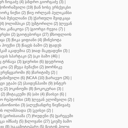
ურ ჩოგაძე (4)
|
ანდრო გიორგაძე (3)
|
ქოჩორაშვილი (19)
|
სან ხოსე ერსქვიკსი
იორკ ნიქსი (2)
|
ნიუ ორლეან პელიკანსი
რაბ მუსელიანი (3)
|
ქართული შვიდკაცა
4)
|
ოლიმპიკი (2)
|
ეშტორილი (2)
|
ლევან
რია კაზაკოვა (7)
|
გიორგი რევია (7)
|
რები (2)
|
გიოტებორგი (27)
|
მსოფლიოს
ცა (3)
|
ნიკა ყიფიანი (4)
|
მინესოტა
ჰოუქსი (3)
|
ნაცუს ბაშო (2)
|
ტადუს
შკაშ აკადემია (2)
|
თად მაკფადენი (3)
|
ავას სპარტაკი (2)
|
აკი ბაშო (46)
|
 ტრნავა (3)
|
ციურიხი (6)
|
დეტროიტ
კოა (2)
|
მეგა ბემაქსი (2)
|
თორნიკე
ერენცვაროში (6)
|
მარიტიმუ (2)
|
ჟანიშვილი (6)
|
NCAA (10)
|
სარაევო (26)
|
ვი ეტაპი (2)
|
ჰაიდენჰაიმი (9)
|
ინტერ
უ (2)
|
ოკინოუმი (8)
|
სოკოკურაი (3)
|
(2)
|
მიტაკეუმი (6)
|
აბი (4)
|
მაისეი (6)
|
 რეპტორსი (18)
|
ლევან ელოშვილი (2)
|
ანიონიოსი (3)
|
ალექსანდრე წივწივაძე
ს ოლიმპიადა (3)
|
კეისეი (2)
|
3)
|
კირიბაიამა (7)
|
რიუდენი (5)
|
ვარეგემი
კა იმნაძე (5)
|
სლოვანი (27)
|
კიუშუ ბაშო
ი (8)
|
ვაკამოტოჰარუ (5)
|
სეტონ ჰოლი