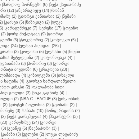
)
|
შარლოტ ჰორნეტსი (6)
|
ბექა ქავთარაძე
რი (12)
|
ანკარაგიუჯუ (14)
|
რომან
მარუ (2)
|
გიორგი ქანთარია (2)
|
ნემანი
2)
|
კაისეი (5)
|
ნიშიკიგი (2)
|
ლუკა
6)
|
კარაგუმრუკი (7)
|
სერენი (17)
|
ჯოვინო
(2)
|
ჟორჟ მიქაუტაძე (9)
|
გიორგი
ცუოში (6)
|
ტოკუშორიუ (2)
|
კოტოეკო (5)
|
იგა (24)
|
ულსან ჰიუნდაი (26)
|
დრანი (3)
|
კოლოსი (5)
|
ულსანი (5)
|
ნიჟნი
ტასია მეტელკინა (2)
|
კოტონოვაკა (4)
|
|
დაიამამი (3)
|
ჰოშორიუ (3)
|
გიორგი
ონატი ძიუდოში (6)
|
კრაკოვია (20)
|
ლიმპიადა (4)
|
კიზილკუმი (3)
|
ირაკლი
ა საფინა (4)
|
გიორგი სარდალაშვილი
ენტო კინგსი (2)
|
ოკლაჰომა სითი
პიდ გოლდი (3)
|
ნიკა გაგნიძე (4)
|
ოლდი (2)
|
NBA G LEAGUE (3)
|
ვისკონსინ
 (3)
|
ვირტუს ბოლონია (2)
|
ჯეონამი (2)
|
მონეზე (3)
|
საბაჰი (10)
|
პონფერადინა (2)
(2)
|
ბექა დარცმელია (4)
|
მაკარტური (3)
|
(20)
|
კარლსრუე (24)
|
გიორგი
(3)
|
გვანჯუ (6)
|
ნავბაჰორი (3)
|
|
კაპაზი (3)
|
ველეზი (2)
|
ლუკა ლაცაბიძე