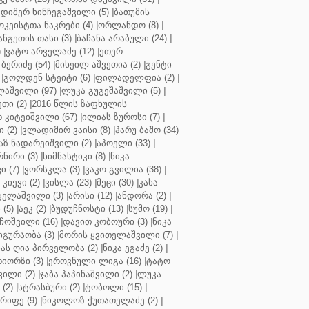
დიმერ ხინჩეგაშვილი (5)
|
ბათუმის
კეისტთა ნაკრები (4)
|
ორლანდო (8)
|
ნგეთის თასი (3)
|
ბაჩანა არაბული (24)
|
)
|
ვატო არველაძე (12)
|
ეთერ
ბერიძე (54)
|
მიხეილ აშვეთია (2)
|
გენტი
|
გოლდენ სტეიტი (6)
|
ფილადელფია (2)
|
აშვილი (97)
|
ლუკა გუგეშაშვილი (5)
|
თი (2)
|
2016 წლის ზაფხულის
 კიტეიშვილი (67)
|
ილიას ზუროსი (7)
|
 (2)
|
ვლადიმირ ვაისი (8)
|
ჰარუ ბაშო (34)
აზ ნადარეიშვილი (2)
|
აპოელი (33)
|
ნირი (3)
|
ხიმნასტიკი (8)
|
ნიკა
 (7)
|
ვორსკლა (3)
|
ვაკო გვილია (38)
|
კიევი (2)
|
ვისლა (23)
|
მეცი (30)
|
კახა
გელაშვილი (3)
|
არისი (12)
|
ანდორა (2)
|
 (5)
|
აეკ (2)
|
ბუდუჩნოსტი (13)
|
სუმო (19)
|
ოშვილი (16)
|
დავით კობოური (3)
|
ნიკა
გურაობა (3)
|
მორის ყვითელაშვილი (7)
|
ას ღია პირველობა (2)
|
ნიკა ეგაძე (2)
|
იორზი (3)
|
ეროვნული ლიგა (16)
|
ტატო
ვილი (2)
|
ჯაბა პაპინაშვილი (2)
|
ლუკა
(2)
|
სტრასბური (2)
|
ტობოლი (15)
|
რიფე (9)
|
ნიკოლოზ ქუთათელაძე (2)
|