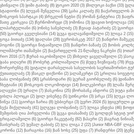
ცხინვალი (3)
|
ჯიმი ტაბიძე (8)
|
ტოკიო 2020 (3)
|
მილუოკი ბაქსი (33)
|
ვლა
სტადიონი (5)
|
ლევან შენგელია (39)
|
კახა კალაძე (6)
|
საქართველოს ჰო
მოსკოვის სპარტაკი (4)
|
ბრუკლინ ნეტსი (5)
|
რომან ჭანტურია (3)
|
საფრა
მათე კვირკვია (2)
|
ჩერნომორეცი (3)
|
ომონია (3)
|
დავით ხოჭოლავა (16
ლიპარტელიანი (6)
|
ონისე სანებლიძე (3)
|
ზვიად პატარიძე (2)
|
გიორგი 
(50)
|
გიორგი გველესიანი (14)
|
გუგა ფალავანდიშვილი (2)
|
ლიგა 2 (15)
გოგა ბითაძე (134)
|
დალასი (28)
|
ევრობასკეტ 2017 (2)
|
სანდრო მამუკელ
პოგონი (3)
|
გიორგი წიტაიშვილი (33)
|
სანდრო ბაზაძე (2)
|
ხობის კოლხე
ოლიმპიური თამაშები (2)
|
საქართველოს 21-წლამდე ნაკრები (5)
|
ოთარ
რიო 2016 (17)
|
ზურაბ იაკობიშვილი (2)
|
მიხეილ ყაველაშვილი (2)
|
პაოკი
|
ჯაბა ჯიღაური (8)
|
რობერტ კობლიაშვილი (5)
|
ბუდუ ზივზივაძე (78)
|
რევ
მორეირენსე (6)
|
ვიტალი დარასელიას სახელობის საერთაშორისო ტურ
ქუთათელაძე (3)
|
მაიკლ დიქსონი (2)
|
ალაშკერტი (2)
|
კრილია სოვეტოვი
საბა ლობჟანიძე (90)
|
კრასნოდარი (6)
|
გურამ გიორბელიძე (6)
|
დინამო 
ჩხეტიანი (4)
|
მოსკოვის ლოკომოტივი (14)
|
სილკებორგი (8)
|
ლაშა შერ
ალავესი (3)
|
ურალი (7)
|
ბასკონია (25)
|
მორაბანკ ანდორა (2)
|
იუტა ჯაზი
ვისლა პლოცკი (2)
|
ჟილ ვისენტე (5)
|
ეთნიკოსი (3)
|
არკა (15)
|
ლუკა ლოჩ
ნინუა (11)
|
გიორგი ზარია (8)
|
ესბიერგი (3)
|
ევრო 2024 (5)
|
ფიგურული ცი
ბექა მიქელთაძე (41)
|
ელგუჯა ლობჯანიძე (17)
|
ლიგა ენდესა (46)
|
სოფი
მემფისის ღია პირველობა (3)
|
გეგა დიასამიძე (2)
|
გოლდენ სტეიტ უორ
გრიგალაშვილი (6)
|
გიორგი ჩაკვეტაძე (82)
|
სპაერი (2)
|
ბაგრატ ნინიაშ
მაისურაძე (2)
|
ჯემალ ტაბიძე (2)
|
ლა ლიგა 2 (22)
|
Junior NBA-GBF ლიგა 
კორონა (12)
|
სარაგოსა (16)
|
სან ხოსე (25)
|
უფა (7)
|
რანდერსი (20)
|
ტენე