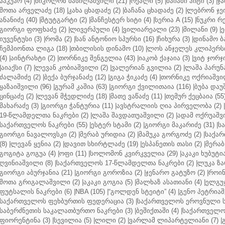
ჰაკუჰო (4)
|
ნიკოლოზ ბასილაშვილი (21)
|
რეალი (5)
|
მაიამი ჰიტი (3)
|
ჯა
შოთა არველაძე (18)
|
კახა ცხადაძე (2)
|
ბაჩანა ცხადაძე (2)
|
ლებრონ ჯეი
ანანიძე (40)
|
შტუტგარტი (2)
|
მანჩესტერ სიტი (4)
|
სერია A (15)
|
ნუკრი რე
გიორგი ფოფხაძე (2)
|
ლივერპული (4)
|
ვილიარეალი (23)
|
მილანი (9)
|
ე
იუვენტუსი (3)
|
რომა (2)
|
სან ანტონიო სპურსი (16)
|
ჩიხურა (3)
|
დინამო ბა
ჩემპიონთა ლიგა (18)
|
თბილისის დინამო (10)
|
ლოს ანჯელეს კლიპერსი
(4)
|
აინტრახტი (2)
|
თორნიკე შენგელია (43)
|
იაკობ ქაჯაია (3)
|
ვიტ ჯორჯი
|
აიაქსი (7)
|
ლევან კობიაშვილი (2)
|
ვალერიან გვილია (2)
|
ლაშა პარუნა
ძალამიძე (2)
|
ბექა ბურჯანაძე (12)
|
გიგა ჭიკაძე (4)
|
თორნიკე ოქრიაშვილ
ყაზაიშვილი (96)
|
გურამ კაშია (63)
|
გიორგი ქვილითაია (116)
|
ბუბა დაუ
ცინცაძე (2)
|
ლევან მჭედლიძე (18)
|
მათე ვაწაძე (11)
|
თემურ ქეცბაია (55
მახარაძე (3)
|
გიორგი ჭანტურია (11)
|
ავსტრალიის ღია პირველობა (2)
|
19-წლამდელთა ნაკრები (2)
|
ლაშა შავდათუაშვილი (2)
|
ადამ ოქრუაშვი
საქართველოს ნაკრები (55)
|
ესტერ სტამი (2)
|
გიორგი მაკარიძე (31)
|
ს
გიორგი ნავალოვსკი (2)
|
მერაბ ურიდია (2)
|
მამუკა გორგოძე (2)
|
საქარ
(8)
|
ლევან ყენია (2)
|
დავით სხირტლაძე (19)
|
ესპანეთის თასი (2)
|
მერაბ
გოგიტა გოგუა (4)
|
ოფი (11)
|
სოლომონ კვირკველია (29)
|
აკაკი ხუბუტია
ღვინიაშვილი (8)
|
საქართველოს 17-წლამდელთა ნაკრები (2)
|
ლუკა ზა
გიორგი აბურჯანია (21)
|
გიორგი გოროზია (2)
|
ჯენარო გატუზო (2)
|
როინ
შოთა გრიგალაშვილი (2)
|
აკაკი გოგია (5)
|
მალხაზ ასათიანი (4)
|
ელგუჯ
ფუტსალის ნაკრები (6)
|
NBA (105)
|
“გოლდენ სტეიტი” (4)
|
გენო პეტრიაშ
საქართველოს ფეხბურთის ფედერაცია (3)
|
საქართველოს ეროვნული ს
საბერძნეთის საკალათბურთო ნაკრები (3)
|
ბეშიქთაში (4)
|
საქართველოს
ფიორენტინა (3)
|
სევილია (5)
|
ლილი (2)
|
ვარლამ ლიპარტელიანი (7)
|