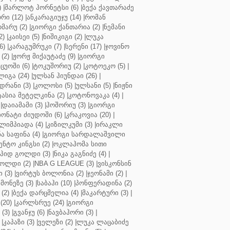
)
|
შარლოტ ჰორნეტსი (6)
|
ბექა ქავთარაძე
რი (12)
|
ანკარაგიუჯუ (14)
|
რომან
მარუ (2)
|
გიორგი ქანთარია (2)
|
ნემანი
2)
|
კაისეი (5)
|
ნიშიკიგი (2)
|
ლუკა
6)
|
კარაგუმრუკი (7)
|
სერენი (17)
|
ჯოვინო
(2)
|
ჟორჟ მიქაუტაძე (9)
|
გიორგი
ცუოში (6)
|
ტოკუშორიუ (2)
|
კოტოეკო (5)
|
იგა (24)
|
ულსან ჰიუნდაი (26)
|
დრანი (3)
|
კოლოსი (5)
|
ულსანი (5)
|
ნიჟნი
ტასია მეტელკინა (2)
|
კოტონოვაკა (4)
|
|
დაიამამი (3)
|
ჰოშორიუ (3)
|
გიორგი
ონატი ძიუდოში (6)
|
კრაკოვია (20)
|
ლიმპიადა (4)
|
კიზილკუმი (3)
|
ირაკლი
ა საფინა (4)
|
გიორგი სარდალაშვილი
ენტო კინგსი (2)
|
ოკლაჰომა სითი
პიდ გოლდი (3)
|
ნიკა გაგნიძე (4)
|
ოლდი (2)
|
NBA G LEAGUE (3)
|
ვისკონსინ
 (3)
|
ვირტუს ბოლონია (2)
|
ჯეონამი (2)
|
მონეზე (3)
|
საბაჰი (10)
|
პონფერადინა (2)
(2)
|
ბექა დარცმელია (4)
|
მაკარტური (3)
|
(20)
|
კარლსრუე (24)
|
გიორგი
(3)
|
გვანჯუ (6)
|
ნავბაჰორი (3)
|
|
კაპაზი (3)
|
ველეზი (2)
|
ლუკა ლაცაბიძე