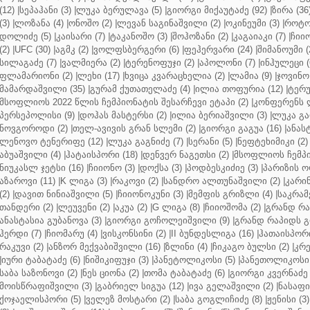
(12)
|
სეპაჰანი (3)
|
ლუკა ბერულავა (5)
|
გიორგი მიქაუტაძე (92)
|
ზირა (36
(3)
|
ლოზანა (4)
|
ონოშო (2)
|
ლევან საგინაშვილი (2)
|
ოკინეუმი (3)
|
როტო
დოლიძე (5)
|
კაისარი (7)
|
ტაკანოშო (3)
|
შოჰოზანი (2)
|
კაგაიაკი (7)
|
ჩიიო
(2)
|
UFC (30)
|
აგმკ (2)
|
ვოლფსბერგერი (6)
|
ფეჰერვარი (24)
|
შიმანოუმი (
სილაგაძე (7)
|
ვალმიერა (2)
|
ტერენოფუჯი (2)
|
აპოლონი (7)
|
ინჰულეცი (
ფლამარიონი (2)
|
ლეხი (17)
|
ხვიცა კვარაცხელია (2)
|
ლამია (9)
|
ჯოვინო 
მამარდაშვილი (35)
|
გურამ ქუთათელაძე (4)
|
ილია თოფურია (12)
|
ტერუ
მსოფლიოს 2022 წლის ჩემპიონატის შესარჩევი ეტაპი (2)
|
კონფერენს ლ
პერსეპოლისი (9)
|
დოჰას მასტერსი (2)
|
ილია ბერიაშვილი (3)
|
ლუკა გა
ნოვგოროდი (2)
|
თელ-ავივის გრან სლემი (2)
|
გიორგი გაგუა (16)
|
ანას
ლენოვო ტენერიფე (12)
|
ლუკა გაგნიძე (7)
|
სერანი (5)
|
ნეფტეხიმიკი (2)
აბუაშვილი (4)
|
ჰატაისპორი (18)
|
დენვერ ნაგეთსი (2)
|
მსოფლიოს ჩემპი
ნიუკასლ ჯეტსი (16)
|
ჩიიონო (3)
|
დოქსა (3)
|
პოდბესკიძიე (3)
|
პარიზის ო
აზაროვი (11)
|
K ლიგა (3)
|
რაკოვი (2)
|
სანდრო ალთუნაშვილი (2)
|
კარინ
(2)
|
დავით ნინიაშვილი (5)
|
ჩიიონოკუნი (3)
|
მემფის გრიზლი (4)
|
საკრამ
თანდერი (2)
|
ლეუვენი (2)
|
აკუა (2)
|
G ლიგა (8)
|
ჩიიოშომა (2)
|
გრანდ რა
ანასტასია გუბანოვა (3)
|
გიორგი გოჩოლეიშვილი (9)
|
გრანდ რაპიდს გ
ჰერდი (7)
|
ჩიომარუ (4)
|
ვისკონსინი (2)
|
II ბუნდესლიგა (16)
|
ჰათაისპორი
რაკუვი (2)
|
ანზორ მექვაბიშვილი (16)
|
ზლინი (4)
|
ჩიკაგო ბულსი (2)
|
კრე
|
იური ტაბატაძე (6)
|
ნიშიკიფუჯი (3)
|
პანეტოლიკოსი (5)
|
პანეთოლიკოსი 
საბა საზონოვი (2)
|
ნეს ციონა (2)
|
თომა ტაბატაძე (6)
|
გიორგი კვერნაძე 
მოისწრაფიშვილი (3)
|
გაბრიელ სიგუა (12)
|
ივა გელაშვილი (2)
|
ნასაფი 
ქოჯაელისპორი (5)
|
ველეზ მოსტარი (2)
|
საბა გოგლიჩიძე (8)
|
ჟენისი (3)