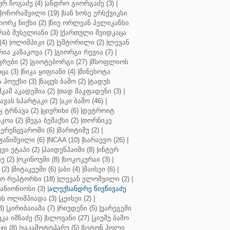
ურ ჩოგაძე (4)
|
ანდრო გიორგაძე (3)
|
ქოჩორაშვილი (19)
|
სან ხოსე ერსქვიკსი
იორკ ნიქსი (2)
|
ნიუ ორლეან პელიკანსი
რაბ მუსელიანი (3)
|
ქართული შვიდკაცა
4)
|
ოლიმპიკი (2)
|
ეშტორილი (2)
|
ლევან
რია კაზაკოვა (7)
|
გიორგი რევია (7)
|
რები (2)
|
გიოტებორგი (27)
|
მსოფლიოს
ცა (3)
|
ნიკა ყიფიანი (4)
|
მინესოტა
ჰოუქსი (3)
|
ნაცუს ბაშო (2)
|
ტადუს
შკაშ აკადემია (2)
|
თად მაკფადენი (3)
|
ავას სპარტაკი (2)
|
აკი ბაშო (46)
|
 ტრნავა (2)
|
ციურიხი (6)
|
დეტროიტ
კოა (2)
|
მეგა ბემაქსი (2)
|
თორნიკე
ერენცვაროში (6)
|
მარიტიმუ (2)
|
ჟანიშვილი (6)
|
NCAA (10)
|
სარაევო (26)
|
ვი ეტაპი (2)
|
ჰაიდენჰაიმი (8)
|
ინტერ
უ (2)
|
ოკინოუმი (8)
|
სოკოკურაი (3)
|
(2)
|
მიტაკეუმი (6)
|
აბი (4)
|
მაისეი (6)
|
 რეპტორსი (18)
|
ლევან ელოშვილი (2)
|
ანიონიოსი (3)
|
ალექსანდრე წივწივაძე
ს ოლიმპიადა (3)
|
კეისეი (2)
|
3)
|
კირიბაიამა (7)
|
რიუდენი (5)
|
ვარეგემი
კა იმნაძე (5)
|
სლოვანი (27)
|
კიუშუ ბაშო
ი (8)
|
ვაკამოტოჰარუ (5)
|
სეტონ ჰოლი