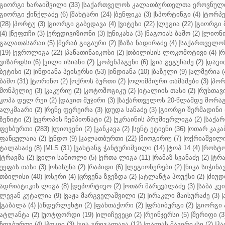
გიორგი ხარაიშვილი (33)
|
საქართველოს კალათბურთელთა ეროვნული 
გიორგი ქინქლაძე (6)
|
შახტარი (24)
|
ბენფიკა (3)
|
სპორტინგი (4)
|
ტორპე
(28)
|
პორტუ (3)
|
გიორგი გაბედავა (4)
|
ვიტესი (22)
|
ლეგია (22)
|
გიორგი 
(4)
|
ნეფთჩი (3)
|
ერედივიზიონი (3)
|
უნიკახა (3)
|
ნაგოიას ბაშო (2)
|
ლიონი 
გალათასარაი (5)
|
მერაბ გიგაური (2)
|
ზაზა ნადირაძე (4)
|
საქართველოს
(19)
|
ევროლიგა (22)
|
პანათინაიკოსი (2)
|
თბილისის ლოკომოტივი (4)
|
რ
ვიზარდსი (6)
|
ვილი ისიანი (2)
|
კოპენჰაგენი (6)
|
გია გეგუჩაძე (2)
|
დავით
ბეტისი (2)
|
ინდიანა პეისერსი (53)
|
ინდიანა (10)
|
ბაზელი (9)
|
ალმერია (
ბაშო (31)
|
ტორინო (2)
|
ოქროს ბურთი (2)
|
ოლიმპიური თამაშები (3)
|
პორ
მონპელიე (3)
|
კაკურიუ (2)
|
კოტოშოგიკუ (2)
|
იტალიის თასი (2)
|
რუსთავი
კოპა დელ რეი (2)
|
დავით მუჯირი (3)
|
საქართველოს 20-წლამდე მორაგბ
ალკმაარი (2)
|
რენე ფერეირა (3)
|
დუდა სანაძე (3)
|
გიორგი შერმადინი (
ზენიტი (2)
|
ევროპის ჩემპიონატი (2)
|
უკრაინის პრემიერლიგა (2)
|
საქარ
ფეხბურთი (283)
|
ლიოვენი (2)
|
კანკავა (2)
|
სენტ ეტიენი (36)
|
ოთარ კაკაბ
ფანცულაია (2)
|
ენდო (9)
|
კალათბურთი (22)
|
მიოგირიუ (7)
|
ოქრიაშვილი
ტალახაძე (8)
|
MLS (31)
|
ვახტანგ ჭანტურიშვილი (14)
|
ტოპ 14 (4)
|
როსტო
|
ტრავმა (2)
|
ვილი სანიოლი (5)
|
ერთა ლიგა (11)
|
რამაზ სვანაძე (2)
|
ტრა
უეფას თასი (3)
|
ოსასუნა (2)
|
რაპიდი (6)
|
ლეგიონერები (2)
|
ნიკა სიჭინავ
თბილისი (40)
|
ოსერი (4)
|
ცრვენა ზვეზდა (2)
|
ატლანტა ჰოუქსი (2)
|
ძიუდო
ადრიატიკის ლიგა (8)
|
დეპორტივო (2)
|
ოთარ მარცვალაძე (3)
|
საბა კვ
ლევან კუტალია (9)
|
ვაჟა მარგველაშვილი (2)
|
ირაკლი მაისურაძე (3)
|
|
გაბალა (4)
|
ანდერლეხტი (2)
|
ფახთაქორი (2)
|
ფრაიბურგი (2)
|
გიორგი 
ატლანტა (2)
|
უოტფორდი (19)
|
ილიჩევეცი (2)
|
რეინჯერსი (5)
|
შერიფი (3
ჩოგბურთი (4)
|
ჰოკეი (3)
|
გია გრიგალავა (12)
|
დალას მავერიკსი (2)
|
ჰა