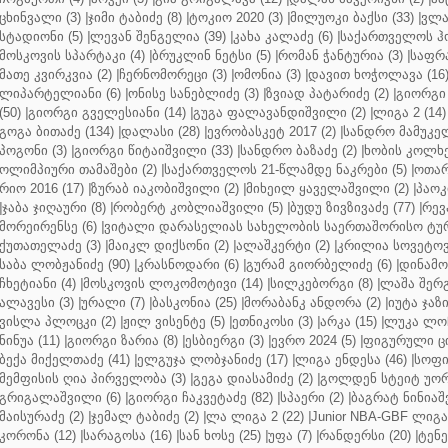
ცხინვალი (3)
|
ჯიმი ტაბიძე (8)
|
ტოკიო 2020 (3)
|
მილუოკი ბაქსი (33)
|
ვლა
სტადიონი (5)
|
ლევან შენგელია (39)
|
კახა კალაძე (6)
|
საქართველოს ჰო
მოსკოვის სპარტაკი (4)
|
ბრუკლინ ნეტსი (5)
|
რომან ჭანტურია (3)
|
საფრა
მათე კვირკვია (2)
|
ჩერნომორეცი (3)
|
ომონია (3)
|
დავით ხოჭოლავა (16
ლიპარტელიანი (6)
|
ონისე სანებლიძე (3)
|
ზვიად პატარიძე (2)
|
გიორგი 
(50)
|
გიორგი გველესიანი (14)
|
გუგა ფალავანდიშვილი (2)
|
ლიგა 2 (14)
გოგა ბითაძე (134)
|
დალასი (28)
|
ევრობასკეტ 2017 (2)
|
სანდრო მამუკელ
პოგონი (3)
|
გიორგი წიტაიშვილი (33)
|
სანდრო ბაზაძე (2)
|
ხობის კოლხე
ოლიმპიური თამაშები (2)
|
საქართველოს 21-წლამდე ნაკრები (5)
|
ოთარ
რიო 2016 (17)
|
ზურაბ იაკობიშვილი (2)
|
მიხეილ ყაველაშვილი (2)
|
პაოკი
|
ჯაბა ჯიღაური (8)
|
რობერტ კობლიაშვილი (5)
|
ბუდუ ზივზივაძე (77)
|
რევ
მორეირენსე (6)
|
ვიტალი დარასელიას სახელობის საერთაშორისო ტურ
ქუთათელაძე (3)
|
მაიკლ დიქსონი (2)
|
ალაშკერტი (2)
|
კრილია სოვეტოვი
საბა ლობჟანიძე (90)
|
კრასნოდარი (6)
|
გურამ გიორბელიძე (6)
|
დინამო 
ჩხეტიანი (4)
|
მოსკოვის ლოკომოტივი (14)
|
სილკებორგი (8)
|
ლაშა შერ
ალავესი (3)
|
ურალი (7)
|
ბასკონია (25)
|
მორაბანკ ანდორა (2)
|
იუტა ჯაზი
ვისლა პლოცკი (2)
|
ჟილ ვისენტე (5)
|
ეთნიკოსი (3)
|
არკა (15)
|
ლუკა ლოჩ
ნინუა (11)
|
გიორგი ზარია (8)
|
ესბიერგი (3)
|
ევრო 2024 (5)
|
ფიგურული ცი
ბექა მიქელთაძე (41)
|
ელგუჯა ლობჯანიძე (17)
|
ლიგა ენდესა (46)
|
სოფი
მემფისის ღია პირველობა (3)
|
გეგა დიასამიძე (2)
|
გოლდენ სტეიტ უორ
გრიგალაშვილი (6)
|
გიორგი ჩაკვეტაძე (82)
|
სპაერი (2)
|
ბაგრატ ნინიაშ
მაისურაძე (2)
|
ჯემალ ტაბიძე (2)
|
ლა ლიგა 2 (22)
|
Junior NBA-GBF ლიგა 
კორონა (12)
|
სარაგოსა (16)
|
სან ხოსე (25)
|
უფა (7)
|
რანდერსი (20)
|
ტენე