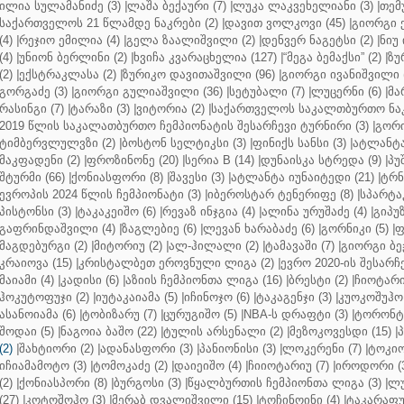
ილია სულამანიძე (3)
|
ლაშა ბექაური (7)
|
ლუკა ლაკვეხელიანი (3)
|
თემ
საქართველოს 21 წლამდე ნაკრები (2)
|
დავით ვოლკოვი (45)
|
გიორგი 
(4)
|
რეჯიო ემილია (4)
|
გელა ზაალიშვილი (2)
|
დენვერ ნაგეტსი (2)
|
ნიუ 
(4)
|
უნიონ ბერლინი (2)
|
ხვიჩა კვარაცხელია (127)
|
“მეგა ბემაქსი” (2)
|
ზუ
(2)
|
ექსტრაკლასა (2)
|
ზურიკო დავითაშვილი (96)
|
გიორგი ივანიშვილი (
გორგაძე (3)
|
გიორგი გულიაშვილი (36)
|
სეტუბალი (7)
|
ლუცერნი (6)
|
მა
რასინგი (7)
|
ტარაზი (3)
|
ვიტორია (2)
|
საქართველოს საკალთბურთო ნაკ
2019 წლის საკალათბურთო ჩემპიონატის შესარჩევი ტურნირი (3)
|
გორი
ტიმბერვლულვზი (2)
|
ბოსტონ სელტიკსი (3)
|
ფინიქს სანსი (3)
|
ატლანტა 
მაკფადენი (2)
|
ფროზინონე (20)
|
სერია B (14)
|
დუნაისკა სტრედა (9)
|
პუ
შტურმი (66)
|
ქონიასფორი (8)
|
შავესი (3)
|
ატლანტა იუნაიტედი (21)
|
ტრნ
ევროპის 2024 წლის ჩემპიონატი (3)
|
იბეროსტარ ტენერიფე (8)
|
სპარტაკ
პისტონსი (3)
|
ტაკაკეიშო (6)
|
რევაზ ინჯგია (4)
|
ალინა ურუშაძე (4)
|
გიპუზ
გაფრინდაშვილი (4)
|
ზაგლებიე (6)
|
ლევან ხარაბაძე (6)
|
გორნიკი (5)
|
ფ
მაგდებურგი (2)
|
მიტორიუ (2)
|
ალ-ჰილალი (2)
|
ტამავაში (7)
|
გიორგი ბე
კრაიოვა (15)
|
კრისტალბეთ ეროვნული ლიგა (2)
|
ევრო 2020-ის შესარჩე
მაიამი (4)
|
კადისი (6)
|
აზიის ჩემპიონთა ლიგა (16)
|
ბრესტი (2)
|
ჩიოტარი
ჰოკუტოფუჯი (2)
|
იუტაკაიამა (5)
|
იჩინოჯო (6)
|
ტაკაგენჯი (3)
|
კუოკოშუჰო 
ასანოიამა (6)
|
ტობიზარუ (7)
|
ცურუგიშო (5)
|
NBA-ს დრაფტი (3)
|
ტორონტო
შოდაი (5)
|
ნაგოია ბაშო (22)
|
ტულის არსენალი (2)
|
მეზოკოვესდი (15)
|
პ
(2)
|
შახტიორი (2)
|
ადანასფორი (3)
|
პანიონისი (3)
|
ლოკერენი (7)
|
ტოკიო
იჩიამამოტო (3)
|
ტომოკაძე (2)
|
დაიეიშო (4)
|
ჩიიოტარიუ (7)
|
იროდორი (
(2)
|
ქონიასპორი (8)
|
ბურგოსი (3)
|
წყალბურთის ჩემპიონთა ლიგა (3)
|
ლუ
(27)
|
კოტოშოჰო (3)
|
მერაბ დვალიშვილი (15)
|
ტოჩინოინი (4)
|
ტაკარაფუჯ