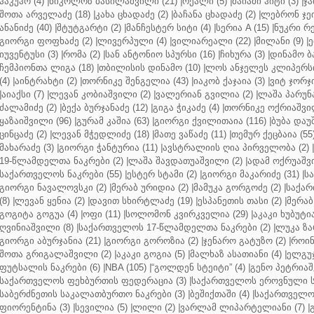
ჰაკუჰო (4)
|
ნიკოლოზ ბასილაშვილი (21)
|
რეალი (5)
|
მაიამი ჰიტი (3)
|
ჯა
შოთა არველაძე (18)
|
კახა ცხადაძე (2)
|
ბაჩანა ცხადაძე (2)
|
ლებრონ ჯეი
ანანიძე (40)
|
შტუტგარტი (2)
|
მანჩესტერ სიტი (4)
|
სერია A (15)
|
ნუკრი რე
გიორგი ფოფხაძე (2)
|
ლივერპული (4)
|
ვილიარეალი (22)
|
მილანი (9)
|
ე
იუვენტუსი (3)
|
რომა (2)
|
სან ანტონიო სპურსი (16)
|
ჩიხურა (3)
|
დინამო ბა
ჩემპიონთა ლიგა (18)
|
თბილისის დინამო (10)
|
ლოს ანჯელეს კლიპერსი
(4)
|
აინტრახტი (2)
|
თორნიკე შენგელია (43)
|
იაკობ ქაჯაია (3)
|
ვიტ ჯორჯი
|
აიაქსი (7)
|
ლევან კობიაშვილი (2)
|
ვალერიან გვილია (2)
|
ლაშა პარუნა
ძალამიძე (2)
|
ბექა ბურჯანაძე (12)
|
გიგა ჭიკაძე (4)
|
თორნიკე ოქრიაშვილ
ყაზაიშვილი (96)
|
გურამ კაშია (63)
|
გიორგი ქვილითაია (116)
|
ბუბა დაუ
ცინცაძე (2)
|
ლევან მჭედლიძე (18)
|
მათე ვაწაძე (11)
|
თემურ ქეცბაია (55
მახარაძე (3)
|
გიორგი ჭანტურია (11)
|
ავსტრალიის ღია პირველობა (2)
|
19-წლამდელთა ნაკრები (2)
|
ლაშა შავდათუაშვილი (2)
|
ადამ ოქრუაშვი
საქართველოს ნაკრები (55)
|
ესტერ სტამი (2)
|
გიორგი მაკარიძე (31)
|
ს
გიორგი ნავალოვსკი (2)
|
მერაბ ურიდია (2)
|
მამუკა გორგოძე (2)
|
საქარ
(8)
|
ლევან ყენია (2)
|
დავით სხირტლაძე (19)
|
ესპანეთის თასი (2)
|
მერაბ
გოგიტა გოგუა (4)
|
ოფი (11)
|
სოლომონ კვირკველია (29)
|
აკაკი ხუბუტია
ღვინიაშვილი (8)
|
საქართველოს 17-წლამდელთა ნაკრები (2)
|
ლუკა ზა
გიორგი აბურჯანია (21)
|
გიორგი გოროზია (2)
|
ჯენარო გატუზო (2)
|
როინ
შოთა გრიგალაშვილი (2)
|
აკაკი გოგია (5)
|
მალხაზ ასათიანი (4)
|
ელგუჯ
ფუტსალის ნაკრები (6)
|
NBA (105)
|
“გოლდენ სტეიტი” (4)
|
გენო პეტრიაშ
საქართველოს ფეხბურთის ფედერაცია (3)
|
საქართველოს ეროვნული ს
საბერძნეთის საკალათბურთო ნაკრები (3)
|
ბეშიქთაში (4)
|
საქართველოს
ფიორენტინა (3)
|
სევილია (5)
|
ლილი (2)
|
ვარლამ ლიპარტელიანი (7)
|