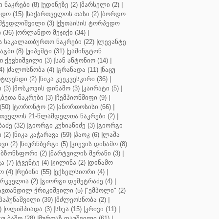
ნაკრები (8)
|
უდინეზე (2)
|
მარსელი (2)
|
დო (15)
|
საქართველოს თასი (2)
|
ბორდო
მჭედლიშვილი (3)
|
ქუთაისის ტორპედო
(36)
|
ორლანდო მეჯიქი (34)
|
 საკალათბურთო ნაკრები (22)
|
ლევანტე
აგბი (8)
|
უიპეშტი (31)
|
ვაშინგტონ
 ქევხიშვილი (3)
|
სან ანტონიო (14)
|
4)
|
ძალოსნობა (4)
|
გრანადა (11)
|
ნაცუ
ტლენდი (2)
|
ნიკა კვეკვესკირი (36)
|
 (3)
|
მოსკოვის დინამო (3)
|
კაირატი (5)
|
ეთა ნაკრები (3)
|
ჩემპიონშიფი (9)
|
50)
|
ტორონტო (2)
|
ანორთოსისი (66)
|
თველოს 21-წლამდელთა ნაკრები (2)
|
აძე (32)
|
გიორგი კუხიანიძე (3)
|
გიორგი
 (2)
|
ნიკა კაჭარავა (59)
|
პაოკ (6)
|
ლაშა
ვი (2)
|
ნიურნბერგი (5)
|
კიევის დინამო (8)
ბზონსფორი (2)
|
მარტვილის მერანი (3)
|
ა (7)
|
ტვენტე (4)
|
ჟილინა (2)
|
დინამო
 (4)
|
რუბინი (55)
|
ექსელსიორი (4)
|
ირკველია (2)
|
გიორგი დემეტრაძე (4)
|
ავთანდილ ჭრიკიშვილი (5)
|
"ემპოლი" (2)
პაპუნაშვილი (39)
|
მძლეოსნობა (2)
|
)
|
ოლიმპიადა (3)
|
სხვა (15)
|
კრივი (11)
|
ცუ ბაშო (28)
|
მურთაზ დაუშვილი (61)
|