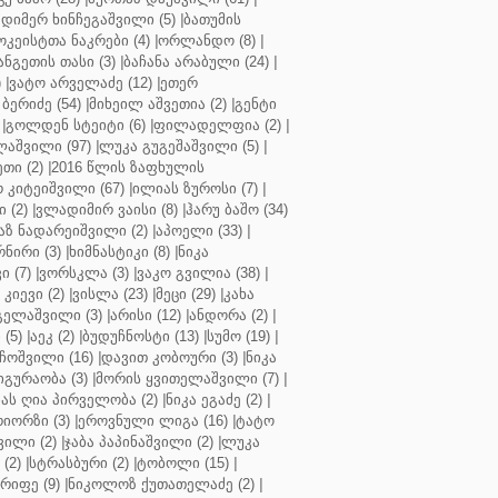
დიმერ ხინჩეგაშვილი (5)
|
ბათუმის
კეისტთა ნაკრები (4)
|
ორლანდო (8)
|
ნგეთის თასი (3)
|
ბაჩანა არაბული (24)
|
)
|
ვატო არველაძე (12)
|
ეთერ
ბერიძე (54)
|
მიხეილ აშვეთია (2)
|
გენტი
|
გოლდენ სტეიტი (6)
|
ფილადელფია (2)
|
აშვილი (97)
|
ლუკა გუგეშაშვილი (5)
|
თი (2)
|
2016 წლის ზაფხულის
 კიტეიშვილი (67)
|
ილიას ზუროსი (7)
|
 (2)
|
ვლადიმირ ვაისი (8)
|
ჰარუ ბაშო (34)
აზ ნადარეიშვილი (2)
|
აპოელი (33)
|
ნირი (3)
|
ხიმნასტიკი (8)
|
ნიკა
 (7)
|
ვორსკლა (3)
|
ვაკო გვილია (38)
|
კიევი (2)
|
ვისლა (23)
|
მეცი (29)
|
კახა
გელაშვილი (3)
|
არისი (12)
|
ანდორა (2)
|
 (5)
|
აეკ (2)
|
ბუდუჩნოსტი (13)
|
სუმო (19)
|
ოშვილი (16)
|
დავით კობოური (3)
|
ნიკა
გურაობა (3)
|
მორის ყვითელაშვილი (7)
|
ას ღია პირველობა (2)
|
ნიკა ეგაძე (2)
|
იორზი (3)
|
ეროვნული ლიგა (16)
|
ტატო
ვილი (2)
|
ჯაბა პაპინაშვილი (2)
|
ლუკა
(2)
|
სტრასბური (2)
|
ტობოლი (15)
|
რიფე (9)
|
ნიკოლოზ ქუთათელაძე (2)
|