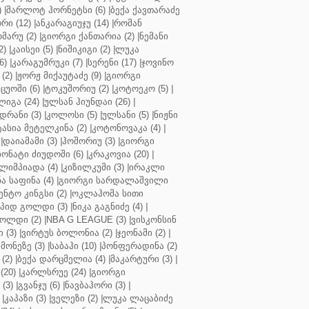
)
|
შარლოტ ჰორნეტსი (6)
|
ბექა ქავთარაძე
რი (12)
|
ანკარაგიუჯუ (14)
|
რომან
მარუ (2)
|
გიორგი ქანთარია (2)
|
ნემანი
2)
|
კაისეი (5)
|
ნიშიკიგი (2)
|
ლუკა
6)
|
კარაგუმრუკი (7)
|
სერენი (17)
|
ჯოვინო
(2)
|
ჟორჟ მიქაუტაძე (9)
|
გიორგი
ცუოში (6)
|
ტოკუშორიუ (2)
|
კოტოეკო (5)
|
იგა (24)
|
ულსან ჰიუნდაი (26)
|
დრანი (3)
|
კოლოსი (5)
|
ულსანი (5)
|
ნიჟნი
ტასია მეტელკინა (2)
|
კოტონოვაკა (4)
|
|
დაიამამი (3)
|
ჰოშორიუ (3)
|
გიორგი
ონატი ძიუდოში (6)
|
კრაკოვია (20)
|
ლიმპიადა (4)
|
კიზილკუმი (3)
|
ირაკლი
ა საფინა (4)
|
გიორგი სარდალაშვილი
ენტო კინგსი (2)
|
ოკლაჰომა სითი
პიდ გოლდი (3)
|
ნიკა გაგნიძე (4)
|
ოლდი (2)
|
NBA G LEAGUE (3)
|
ვისკონსინ
 (3)
|
ვირტუს ბოლონია (2)
|
ჯეონამი (2)
|
მონეზე (3)
|
საბაჰი (10)
|
პონფერადინა (2)
(2)
|
ბექა დარცმელია (4)
|
მაკარტური (3)
|
(20)
|
კარლსრუე (24)
|
გიორგი
(3)
|
გვანჯუ (6)
|
ნავბაჰორი (3)
|
|
კაპაზი (3)
|
ველეზი (2)
|
ლუკა ლაცაბიძე