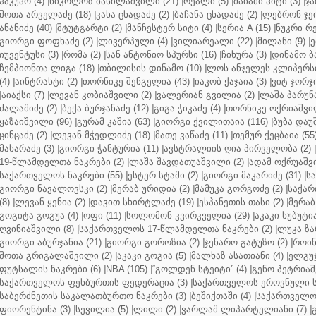
ჰაკუჰო (4)
|
ნიკოლოზ ბასილაშვილი (21)
|
რეალი (5)
|
მაიამი ჰიტი (3)
|
ჯა
შოთა არველაძე (18)
|
კახა ცხადაძე (2)
|
ბაჩანა ცხადაძე (2)
|
ლებრონ ჯეი
ანანიძე (40)
|
შტუტგარტი (2)
|
მანჩესტერ სიტი (4)
|
სერია A (15)
|
ნუკრი რე
გიორგი ფოფხაძე (2)
|
ლივერპული (4)
|
ვილიარეალი (22)
|
მილანი (9)
|
ე
იუვენტუსი (3)
|
რომა (2)
|
სან ანტონიო სპურსი (16)
|
ჩიხურა (3)
|
დინამო ბა
ჩემპიონთა ლიგა (18)
|
თბილისის დინამო (10)
|
ლოს ანჯელეს კლიპერსი
(4)
|
აინტრახტი (2)
|
თორნიკე შენგელია (43)
|
იაკობ ქაჯაია (3)
|
ვიტ ჯორჯი
|
აიაქსი (7)
|
ლევან კობიაშვილი (2)
|
ვალერიან გვილია (2)
|
ლაშა პარუნა
ძალამიძე (2)
|
ბექა ბურჯანაძე (12)
|
გიგა ჭიკაძე (4)
|
თორნიკე ოქრიაშვილ
ყაზაიშვილი (96)
|
გურამ კაშია (63)
|
გიორგი ქვილითაია (116)
|
ბუბა დაუ
ცინცაძე (2)
|
ლევან მჭედლიძე (18)
|
მათე ვაწაძე (11)
|
თემურ ქეცბაია (55
მახარაძე (3)
|
გიორგი ჭანტურია (11)
|
ავსტრალიის ღია პირველობა (2)
|
19-წლამდელთა ნაკრები (2)
|
ლაშა შავდათუაშვილი (2)
|
ადამ ოქრუაშვი
საქართველოს ნაკრები (55)
|
ესტერ სტამი (2)
|
გიორგი მაკარიძე (31)
|
ს
გიორგი ნავალოვსკი (2)
|
მერაბ ურიდია (2)
|
მამუკა გორგოძე (2)
|
საქარ
(8)
|
ლევან ყენია (2)
|
დავით სხირტლაძე (19)
|
ესპანეთის თასი (2)
|
მერაბ
გოგიტა გოგუა (4)
|
ოფი (11)
|
სოლომონ კვირკველია (29)
|
აკაკი ხუბუტია
ღვინიაშვილი (8)
|
საქართველოს 17-წლამდელთა ნაკრები (2)
|
ლუკა ზა
გიორგი აბურჯანია (21)
|
გიორგი გოროზია (2)
|
ჯენარო გატუზო (2)
|
როინ
შოთა გრიგალაშვილი (2)
|
აკაკი გოგია (5)
|
მალხაზ ასათიანი (4)
|
ელგუჯ
ფუტსალის ნაკრები (6)
|
NBA (105)
|
“გოლდენ სტეიტი” (4)
|
გენო პეტრიაშ
საქართველოს ფეხბურთის ფედერაცია (3)
|
საქართველოს ეროვნული ს
საბერძნეთის საკალათბურთო ნაკრები (3)
|
ბეშიქთაში (4)
|
საქართველოს
ფიორენტინა (3)
|
სევილია (5)
|
ლილი (2)
|
ვარლამ ლიპარტელიანი (7)
|