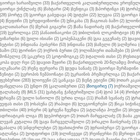
გიორგი ხარაიშვილი (33)
|
საქართველოს კალათბურთელთა ეროვნული 
გიორგი ქინქლაძე (6)
|
შახტარი (24)
|
ბენფიკა (3)
|
სპორტინგი (4)
|
ტორპე
(28)
|
პორტუ (3)
|
გიორგი გაბედავა (4)
|
ვიტესი (22)
|
ლეგია (22)
|
გიორგი 
(4)
|
ნეფთჩი (3)
|
ერედივიზიონი (3)
|
უნიკახა (3)
|
ნაგოიას ბაშო (2)
|
ლიონი 
გალათასარაი (5)
|
მერაბ გიგაური (2)
|
ზაზა ნადირაძე (4)
|
საქართველოს
(19)
|
ევროლიგა (22)
|
პანათინაიკოსი (2)
|
თბილისის ლოკომოტივი (4)
|
რ
ვიზარდსი (6)
|
ვილი ისიანი (2)
|
კოპენჰაგენი (6)
|
გია გეგუჩაძე (2)
|
დავით
ბეტისი (2)
|
ინდიანა პეისერსი (53)
|
ინდიანა (10)
|
ბაზელი (9)
|
ალმერია (
ბაშო (31)
|
ტორინო (2)
|
ოქროს ბურთი (2)
|
ოლიმპიური თამაშები (3)
|
პორ
მონპელიე (3)
|
კაკურიუ (2)
|
კოტოშოგიკუ (2)
|
იტალიის თასი (2)
|
რუსთავი
კოპა დელ რეი (2)
|
დავით მუჯირი (3)
|
საქართველოს 20-წლამდე მორაგბ
ალკმაარი (2)
|
რენე ფერეირა (3)
|
დუდა სანაძე (3)
|
გიორგი შერმადინი (
ზენიტი (2)
|
ევროპის ჩემპიონატი (2)
|
უკრაინის პრემიერლიგა (2)
|
საქარ
ფეხბურთი (283)
|
ლიოვენი (2)
|
კანკავა (2)
|
სენტ ეტიენი (36)
|
ოთარ კაკაბ
ფანცულაია (2)
|
ენდო (9)
|
კალათბურთი (22)
|
მიოგირიუ (7)
|
ოქრიაშვილი
ტალახაძე (8)
|
MLS (31)
|
ვახტანგ ჭანტურიშვილი (14)
|
ტოპ 14 (4)
|
როსტო
|
ტრავმა (2)
|
ვილი სანიოლი (5)
|
ერთა ლიგა (11)
|
რამაზ სვანაძე (2)
|
ტრა
უეფას თასი (3)
|
ოსასუნა (2)
|
რაპიდი (6)
|
ლეგიონერები (2)
|
ნიკა სიჭინავ
თბილისი (40)
|
ოსერი (4)
|
ცრვენა ზვეზდა (2)
|
ატლანტა ჰოუქსი (2)
|
ძიუდო
ადრიატიკის ლიგა (8)
|
დეპორტივო (2)
|
ოთარ მარცვალაძე (3)
|
საბა კვ
ლევან კუტალია (9)
|
ვაჟა მარგველაშვილი (2)
|
ირაკლი მაისურაძე (3)
|
|
გაბალა (4)
|
ანდერლეხტი (2)
|
ფახთაქორი (2)
|
ფრაიბურგი (2)
|
გიორგი 
ატლანტა (2)
|
უოტფორდი (19)
|
ილიჩევეცი (2)
|
რეინჯერსი (5)
|
შერიფი (3
ჩოგბურთი (4)
|
ჰოკეი (3)
|
გია გრიგალავა (12)
|
დალას მავერიკსი (2)
|
ჰა