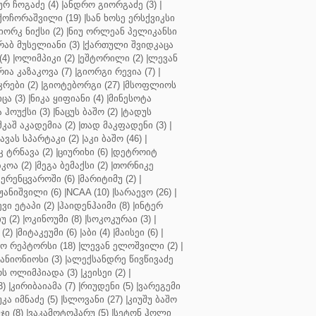
ურ ჩოგაძე (4)
|
ანდრო გიორგაძე (3)
|
ქოჩორაშვილი (19)
|
სან ხოსე ერსქვიკსი
იორკ ნიქსი (2)
|
ნიუ ორლეან პელიკანსი
რაბ მუსელიანი (3)
|
ქართული შვიდკაცა
4)
|
ოლიმპიკი (2)
|
ეშტორილი (2)
|
ლევან
რია კაზაკოვა (7)
|
გიორგი რევია (7)
|
რები (2)
|
გიოტებორგი (27)
|
მსოფლიოს
ცა (3)
|
ნიკა ყიფიანი (4)
|
მინესოტა
ჰოუქსი (3)
|
ნაცუს ბაშო (2)
|
ტადუს
შკაშ აკადემია (2)
|
თად მაკფადენი (3)
|
ავას სპარტაკი (2)
|
აკი ბაშო (46)
|
 ტრნავა (2)
|
ციურიხი (6)
|
დეტროიტ
კოა (2)
|
მეგა ბემაქსი (2)
|
თორნიკე
ერენცვაროში (6)
|
მარიტიმუ (2)
|
ჟანიშვილი (6)
|
NCAA (10)
|
სარაევო (26)
|
ვი ეტაპი (2)
|
ჰაიდენჰაიმი (8)
|
ინტერ
უ (2)
|
ოკინოუმი (8)
|
სოკოკურაი (3)
|
(2)
|
მიტაკეუმი (6)
|
აბი (4)
|
მაისეი (6)
|
 რეპტორსი (18)
|
ლევან ელოშვილი (2)
|
ანიონიოსი (3)
|
ალექსანდრე წივწივაძე
ს ოლიმპიადა (3)
|
კეისეი (2)
|
3)
|
კირიბაიამა (7)
|
რიუდენი (5)
|
ვარეგემი
კა იმნაძე (5)
|
სლოვანი (27)
|
კიუშუ ბაშო
ი (8)
|
ვაკამოტოჰარუ (5)
|
სეტონ ჰოლი