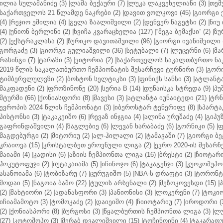
ილია სულამანიძე (3)
|
ლაშა ბექაური (7)
|
ლუკა ლაკვეხელიანი (3)
|
თემ
საქართველოს 21 წლამდე ნაკრები (2)
|
დავით ვოლკოვი (45)
|
გიორგი 
(4)
|
რეჯიო ემილია (4)
|
გელა ზაალიშვილი (2)
|
დენვერ ნაგეტსი (2)
|
ნიუ 
(4)
|
უნიონ ბერლინი (2)
|
ხვიჩა კვარაცხელია (127)
|
“მეგა ბემაქსი” (2)
|
ზუ
(2)
|
ექსტრაკლასა (2)
|
ზურიკო დავითაშვილი (96)
|
გიორგი ივანიშვილი (
გორგაძე (3)
|
გიორგი გულიაშვილი (36)
|
სეტუბალი (7)
|
ლუცერნი (6)
|
მა
რასინგი (7)
|
ტარაზი (3)
|
ვიტორია (2)
|
საქართველოს საკალთბურთო ნაკ
2019 წლის საკალათბურთო ჩემპიონატის შესარჩევი ტურნირი (3)
|
გორი
ტიმბერვლულვზი (2)
|
ბოსტონ სელტიკსი (3)
|
ფინიქს სანსი (3)
|
ატლანტა 
მაკფადენი (2)
|
ფროზინონე (20)
|
სერია B (14)
|
დუნაისკა სტრედა (9)
|
პუ
შტურმი (66)
|
ქონიასფორი (8)
|
შავესი (3)
|
ატლანტა იუნაიტედი (21)
|
ტრნ
ევროპის 2024 წლის ჩემპიონატი (3)
|
იბეროსტარ ტენერიფე (8)
|
სპარტაკ
პისტონსი (3)
|
ტაკაკეიშო (6)
|
რევაზ ინჯგია (4)
|
ალინა ურუშაძე (4)
|
გიპუზ
გაფრინდაშვილი (4)
|
ზაგლებიე (6)
|
ლევან ხარაბაძე (6)
|
გორნიკი (5)
|
ფ
მაგდებურგი (2)
|
მიტორიუ (2)
|
ალ-ჰილალი (2)
|
ტამავაში (7)
|
გიორგი ბე
კრაიოვა (15)
|
კრისტალბეთ ეროვნული ლიგა (2)
|
ევრო 2020-ის შესარჩე
მაიამი (4)
|
კადისი (6)
|
აზიის ჩემპიონთა ლიგა (16)
|
ბრესტი (2)
|
ჩიოტარი
ჰოკუტოფუჯი (2)
|
იუტაკაიამა (5)
|
იჩინოჯო (6)
|
ტაკაგენჯი (3)
|
კუოკოშუჰო 
ასანოიამა (6)
|
ტობიზარუ (7)
|
ცურუგიშო (5)
|
NBA-ს დრაფტი (3)
|
ტორონტო
შოდაი (5)
|
ნაგოია ბაშო (22)
|
ტულის არსენალი (2)
|
მეზოკოვესდი (15)
|
პ
(2)
|
შახტიორი (2)
|
ადანასფორი (3)
|
პანიონისი (3)
|
ლოკერენი (7)
|
ტოკიო
იჩიამამოტო (3)
|
ტომოკაძე (2)
|
დაიეიშო (4)
|
ჩიიოტარიუ (7)
|
იროდორი (
(2)
|
ქონიასპორი (8)
|
ბურგოსი (3)
|
წყალბურთის ჩემპიონთა ლიგა (3)
|
ლუ
(27)
|
კოტოშოჰო (3)
|
მერაბ დვალიშვილი (15)
|
ტოჩინოინი (4)
|
ტაკარაფუჯ