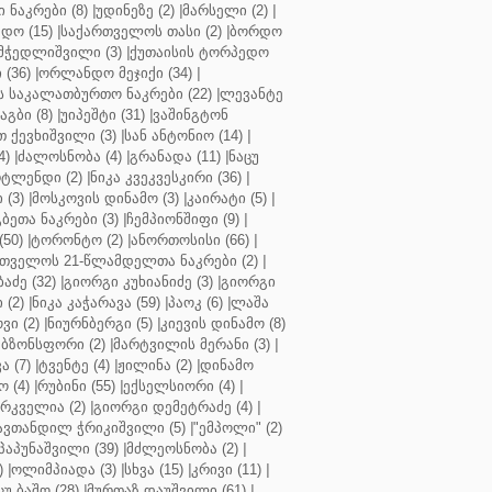
ნაკრები (8)
|
უდინეზე (2)
|
მარსელი (2)
|
დო (15)
|
საქართველოს თასი (2)
|
ბორდო
მჭედლიშვილი (3)
|
ქუთაისის ტორპედო
(36)
|
ორლანდო მეჯიქი (34)
|
 საკალათბურთო ნაკრები (22)
|
ლევანტე
აგბი (8)
|
უიპეშტი (31)
|
ვაშინგტონ
 ქევხიშვილი (3)
|
სან ანტონიო (14)
|
4)
|
ძალოსნობა (4)
|
გრანადა (11)
|
ნაცუ
ტლენდი (2)
|
ნიკა კვეკვესკირი (36)
|
 (3)
|
მოსკოვის დინამო (3)
|
კაირატი (5)
|
ეთა ნაკრები (3)
|
ჩემპიონშიფი (9)
|
50)
|
ტორონტო (2)
|
ანორთოსისი (66)
|
თველოს 21-წლამდელთა ნაკრები (2)
|
აძე (32)
|
გიორგი კუხიანიძე (3)
|
გიორგი
 (2)
|
ნიკა კაჭარავა (59)
|
პაოკ (6)
|
ლაშა
ვი (2)
|
ნიურნბერგი (5)
|
კიევის დინამო (8)
ბზონსფორი (2)
|
მარტვილის მერანი (3)
|
ა (7)
|
ტვენტე (4)
|
ჟილინა (2)
|
დინამო
 (4)
|
რუბინი (55)
|
ექსელსიორი (4)
|
ირკველია (2)
|
გიორგი დემეტრაძე (4)
|
ავთანდილ ჭრიკიშვილი (5)
|
"ემპოლი" (2)
პაპუნაშვილი (39)
|
მძლეოსნობა (2)
|
)
|
ოლიმპიადა (3)
|
სხვა (15)
|
კრივი (11)
|
ცუ ბაშო (28)
|
მურთაზ დაუშვილი (61)
|