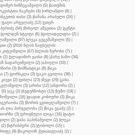
დიმერ ხინჩეგაშვილი (5)
|
ბათუმის
კეისტთა ნაკრები (4)
|
ორლანდო (8)
|
ნგეთის თასი (3)
|
ბაჩანა არაბული (24)
|
)
|
ვატო არველაძე (12)
|
ეთერ
ბერიძე (54)
|
მიხეილ აშვეთია (2)
|
გენტი
|
გოლდენ სტეიტი (6)
|
ფილადელფია (2)
|
აშვილი (97)
|
ლუკა გუგეშაშვილი (5)
|
თი (2)
|
2016 წლის ზაფხულის
 კიტეიშვილი (67)
|
ილიას ზუროსი (7)
|
 (2)
|
ვლადიმირ ვაისი (8)
|
ჰარუ ბაშო (34)
აზ ნადარეიშვილი (2)
|
აპოელი (33)
|
ნირი (3)
|
ხიმნასტიკი (8)
|
ნიკა
 (7)
|
ვორსკლა (3)
|
ვაკო გვილია (38)
|
კიევი (2)
|
ვისლა (23)
|
მეცი (29)
|
კახა
გელაშვილი (3)
|
არისი (12)
|
ანდორა (2)
|
 (5)
|
აეკ (2)
|
ბუდუჩნოსტი (13)
|
სუმო (19)
|
ოშვილი (16)
|
დავით კობოური (3)
|
ნიკა
გურაობა (3)
|
მორის ყვითელაშვილი (7)
|
ას ღია პირველობა (2)
|
ნიკა ეგაძე (2)
|
იორზი (3)
|
ეროვნული ლიგა (16)
|
ტატო
ვილი (2)
|
ჯაბა პაპინაშვილი (2)
|
ლუკა
(2)
|
სტრასბური (2)
|
ტობოლი (15)
|
რიფე (9)
|
ნიკოლოზ ქუთათელაძე (2)
|