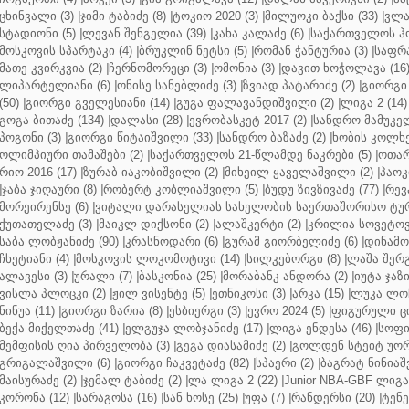
ცხინვალი (3)
|
ჯიმი ტაბიძე (8)
|
ტოკიო 2020 (3)
|
მილუოკი ბაქსი (33)
|
ვლა
სტადიონი (5)
|
ლევან შენგელია (39)
|
კახა კალაძე (6)
|
საქართველოს ჰო
მოსკოვის სპარტაკი (4)
|
ბრუკლინ ნეტსი (5)
|
რომან ჭანტურია (3)
|
საფრა
მათე კვირკვია (2)
|
ჩერნომორეცი (3)
|
ომონია (3)
|
დავით ხოჭოლავა (16
ლიპარტელიანი (6)
|
ონისე სანებლიძე (3)
|
ზვიად პატარიძე (2)
|
გიორგი 
(50)
|
გიორგი გველესიანი (14)
|
გუგა ფალავანდიშვილი (2)
|
ლიგა 2 (14)
გოგა ბითაძე (134)
|
დალასი (28)
|
ევრობასკეტ 2017 (2)
|
სანდრო მამუკელ
პოგონი (3)
|
გიორგი წიტაიშვილი (33)
|
სანდრო ბაზაძე (2)
|
ხობის კოლხე
ოლიმპიური თამაშები (2)
|
საქართველოს 21-წლამდე ნაკრები (5)
|
ოთარ
რიო 2016 (17)
|
ზურაბ იაკობიშვილი (2)
|
მიხეილ ყაველაშვილი (2)
|
პაოკი
|
ჯაბა ჯიღაური (8)
|
რობერტ კობლიაშვილი (5)
|
ბუდუ ზივზივაძე (77)
|
რევ
მორეირენსე (6)
|
ვიტალი დარასელიას სახელობის საერთაშორისო ტურ
ქუთათელაძე (3)
|
მაიკლ დიქსონი (2)
|
ალაშკერტი (2)
|
კრილია სოვეტოვი
საბა ლობჟანიძე (90)
|
კრასნოდარი (6)
|
გურამ გიორბელიძე (6)
|
დინამო 
ჩხეტიანი (4)
|
მოსკოვის ლოკომოტივი (14)
|
სილკებორგი (8)
|
ლაშა შერ
ალავესი (3)
|
ურალი (7)
|
ბასკონია (25)
|
მორაბანკ ანდორა (2)
|
იუტა ჯაზი
ვისლა პლოცკი (2)
|
ჟილ ვისენტე (5)
|
ეთნიკოსი (3)
|
არკა (15)
|
ლუკა ლოჩ
ნინუა (11)
|
გიორგი ზარია (8)
|
ესბიერგი (3)
|
ევრო 2024 (5)
|
ფიგურული ცი
ბექა მიქელთაძე (41)
|
ელგუჯა ლობჯანიძე (17)
|
ლიგა ენდესა (46)
|
სოფი
მემფისის ღია პირველობა (3)
|
გეგა დიასამიძე (2)
|
გოლდენ სტეიტ უორ
გრიგალაშვილი (6)
|
გიორგი ჩაკვეტაძე (82)
|
სპაერი (2)
|
ბაგრატ ნინიაშ
მაისურაძე (2)
|
ჯემალ ტაბიძე (2)
|
ლა ლიგა 2 (22)
|
Junior NBA-GBF ლიგა 
კორონა (12)
|
სარაგოსა (16)
|
სან ხოსე (25)
|
უფა (7)
|
რანდერსი (20)
|
ტენე