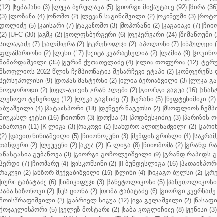
(12)
|
სეპაჰანი (3)
|
ლუკა ბერულავა (5)
|
გიორგი მიქაუტაძე (92)
|
ზირა (36
(3)
|
ლოზანა (4)
|
ონოშო (2)
|
ლევან საგინაშვილი (2)
|
ოკინეუმი (3)
|
როტო
დოლიძე (5)
|
კაისარი (7)
|
ტაკანოშო (3)
|
შოჰოზანი (2)
|
კაგაიაკი (7)
|
ჩიიო
(2)
|
UFC (30)
|
აგმკ (2)
|
ვოლფსბერგერი (6)
|
ფეჰერვარი (24)
|
შიმანოუმი (
სილაგაძე (7)
|
ვალმიერა (2)
|
ტერენოფუჯი (2)
|
აპოლონი (7)
|
ინჰულეცი (
ფლამარიონი (2)
|
ლეხი (17)
|
ხვიცა კვარაცხელია (2)
|
ლამია (9)
|
ჯოვინო 
მამარდაშვილი (35)
|
გურამ ქუთათელაძე (4)
|
ილია თოფურია (12)
|
ტერუ
მსოფლიოს 2022 წლის ჩემპიონატის შესარჩევი ეტაპი (2)
|
კონფერენს ლ
პერსეპოლისი (9)
|
დოჰას მასტერსი (2)
|
ილია ბერიაშვილი (3)
|
ლუკა გა
ნოვგოროდი (2)
|
თელ-ავივის გრან სლემი (2)
|
გიორგი გაგუა (16)
|
ანას
ლენოვო ტენერიფე (12)
|
ლუკა გაგნიძე (7)
|
სერანი (5)
|
ნეფტეხიმიკი (2)
აბუაშვილი (4)
|
ჰატაისპორი (18)
|
დენვერ ნაგეთსი (2)
|
მსოფლიოს ჩემპი
ნიუკასლ ჯეტსი (16)
|
ჩიიონო (3)
|
დოქსა (3)
|
პოდბესკიძიე (3)
|
პარიზის ო
აზაროვი (11)
|
K ლიგა (3)
|
რაკოვი (2)
|
სანდრო ალთუნაშვილი (2)
|
კარინ
(2)
|
დავით ნინიაშვილი (5)
|
ჩიიონოკუნი (3)
|
მემფის გრიზლი (4)
|
საკრამ
თანდერი (2)
|
ლეუვენი (2)
|
აკუა (2)
|
G ლიგა (8)
|
ჩიიოშომა (2)
|
გრანდ რა
ანასტასია გუბანოვა (3)
|
გიორგი გოჩოლეიშვილი (9)
|
გრანდ რაპიდს გ
ჰერდი (7)
|
ჩიომარუ (4)
|
ვისკონსინი (2)
|
II ბუნდესლიგა (16)
|
ჰათაისპორი
რაკუვი (2)
|
ანზორ მექვაბიშვილი (16)
|
ზლინი (4)
|
ჩიკაგო ბულსი (2)
|
კრე
|
იური ტაბატაძე (6)
|
ნიშიკიფუჯი (3)
|
პანეტოლიკოსი (5)
|
პანეთოლიკოსი 
საბა საზონოვი (2)
|
ნეს ციონა (2)
|
თომა ტაბატაძე (6)
|
გიორგი კვერნაძე 
მოისწრაფიშვილი (3)
|
გაბრიელ სიგუა (12)
|
ივა გელაშვილი (2)
|
ნასაფი 
ქოჯაელისპორი (5)
|
ველეზ მოსტარი (2)
|
საბა გოგლიჩიძე (8)
|
ჟენისი (3)