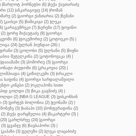
)
|
შარლოტ ჰორნეტსი (6)
|
ბექა ქავთარაძე
რი (12)
|
ანკარაგიუჯუ (14)
|
რომან
მარუ (2)
|
გიორგი ქანთარია (2)
|
ნემანი
2)
|
კაისეი (5)
|
ნიშიკიგი (2)
|
ლუკა
6)
|
კარაგუმრუკი (7)
|
სერენი (17)
|
ჯოვინო
(2)
|
ჟორჟ მიქაუტაძე (9)
|
გიორგი
ცუოში (6)
|
ტოკუშორიუ (2)
|
კოტოეკო (5)
|
იგა (24)
|
ულსან ჰიუნდაი (26)
|
დრანი (3)
|
კოლოსი (5)
|
ულსანი (5)
|
ნიჟნი
ტასია მეტელკინა (2)
|
კოტონოვაკა (4)
|
|
დაიამამი (3)
|
ჰოშორიუ (3)
|
გიორგი
ონატი ძიუდოში (6)
|
კრაკოვია (20)
|
ლიმპიადა (4)
|
კიზილკუმი (3)
|
ირაკლი
ა საფინა (4)
|
გიორგი სარდალაშვილი
ენტო კინგსი (2)
|
ოკლაჰომა სითი
პიდ გოლდი (3)
|
ნიკა გაგნიძე (4)
|
ოლდი (2)
|
NBA G LEAGUE (3)
|
ვისკონსინ
 (3)
|
ვირტუს ბოლონია (2)
|
ჯეონამი (2)
|
მონეზე (3)
|
საბაჰი (10)
|
პონფერადინა (2)
(2)
|
ბექა დარცმელია (4)
|
მაკარტური (3)
|
(20)
|
კარლსრუე (24)
|
გიორგი
(3)
|
გვანჯუ (6)
|
ნავბაჰორი (3)
|
|
კაპაზი (3)
|
ველეზი (2)
|
ლუკა ლაცაბიძე