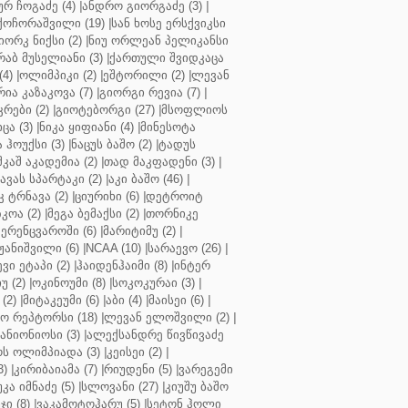
ურ ჩოგაძე (4)
|
ანდრო გიორგაძე (3)
|
ქოჩორაშვილი (19)
|
სან ხოსე ერსქვიკსი
იორკ ნიქსი (2)
|
ნიუ ორლეან პელიკანსი
რაბ მუსელიანი (3)
|
ქართული შვიდკაცა
4)
|
ოლიმპიკი (2)
|
ეშტორილი (2)
|
ლევან
რია კაზაკოვა (7)
|
გიორგი რევია (7)
|
რები (2)
|
გიოტებორგი (27)
|
მსოფლიოს
ცა (3)
|
ნიკა ყიფიანი (4)
|
მინესოტა
ჰოუქსი (3)
|
ნაცუს ბაშო (2)
|
ტადუს
შკაშ აკადემია (2)
|
თად მაკფადენი (3)
|
ავას სპარტაკი (2)
|
აკი ბაშო (46)
|
 ტრნავა (2)
|
ციურიხი (6)
|
დეტროიტ
კოა (2)
|
მეგა ბემაქსი (2)
|
თორნიკე
ერენცვაროში (6)
|
მარიტიმუ (2)
|
ჟანიშვილი (6)
|
NCAA (10)
|
სარაევო (26)
|
ვი ეტაპი (2)
|
ჰაიდენჰაიმი (8)
|
ინტერ
უ (2)
|
ოკინოუმი (8)
|
სოკოკურაი (3)
|
(2)
|
მიტაკეუმი (6)
|
აბი (4)
|
მაისეი (6)
|
 რეპტორსი (18)
|
ლევან ელოშვილი (2)
|
ანიონიოსი (3)
|
ალექსანდრე წივწივაძე
ს ოლიმპიადა (3)
|
კეისეი (2)
|
3)
|
კირიბაიამა (7)
|
რიუდენი (5)
|
ვარეგემი
კა იმნაძე (5)
|
სლოვანი (27)
|
კიუშუ ბაშო
ი (8)
|
ვაკამოტოჰარუ (5)
|
სეტონ ჰოლი