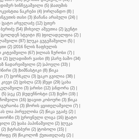
დიმერ ხინჩეგაშვილი (5)
|
ბათუმის
კეისტთა ნაკრები (4)
|
ორლანდო (8)
|
ნგეთის თასი (3)
|
ბაჩანა არაბული (24)
|
)
|
ვატო არველაძე (12)
|
ეთერ
ბერიძე (54)
|
მიხეილ აშვეთია (2)
|
გენტი
|
გოლდენ სტეიტი (6)
|
ფილადელფია (2)
|
აშვილი (97)
|
ლუკა გუგეშაშვილი (5)
|
თი (2)
|
2016 წლის ზაფხულის
 კიტეიშვილი (67)
|
ილიას ზუროსი (7)
|
 (2)
|
ვლადიმირ ვაისი (8)
|
ჰარუ ბაშო (34)
აზ ნადარეიშვილი (2)
|
აპოელი (33)
|
ნირი (3)
|
ხიმნასტიკი (8)
|
ნიკა
 (7)
|
ვორსკლა (3)
|
ვაკო გვილია (38)
|
კიევი (2)
|
ვისლა (23)
|
მეცი (29)
|
კახა
გელაშვილი (3)
|
არისი (12)
|
ანდორა (2)
|
 (5)
|
აეკ (2)
|
ბუდუჩნოსტი (13)
|
სუმო (19)
|
ოშვილი (16)
|
დავით კობოური (3)
|
ნიკა
გურაობა (3)
|
მორის ყვითელაშვილი (7)
|
ას ღია პირველობა (2)
|
ნიკა ეგაძე (2)
|
იორზი (3)
|
ეროვნული ლიგა (16)
|
ტატო
ვილი (2)
|
ჯაბა პაპინაშვილი (2)
|
ლუკა
(2)
|
სტრასბური (2)
|
ტობოლი (15)
|
რიფე (9)
|
ნიკოლოზ ქუთათელაძე (2)
|