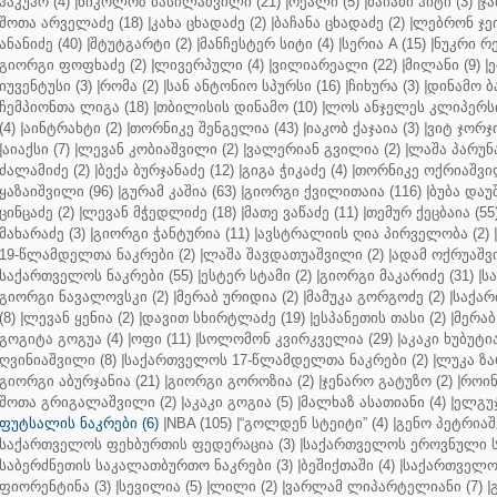
ჰაკუჰო (4)
|
ნიკოლოზ ბასილაშვილი (21)
|
რეალი (5)
|
მაიამი ჰიტი (3)
|
ჯა
შოთა არველაძე (18)
|
კახა ცხადაძე (2)
|
ბაჩანა ცხადაძე (2)
|
ლებრონ ჯეი
ანანიძე (40)
|
შტუტგარტი (2)
|
მანჩესტერ სიტი (4)
|
სერია A (15)
|
ნუკრი რე
გიორგი ფოფხაძე (2)
|
ლივერპული (4)
|
ვილიარეალი (22)
|
მილანი (9)
|
ე
იუვენტუსი (3)
|
რომა (2)
|
სან ანტონიო სპურსი (16)
|
ჩიხურა (3)
|
დინამო ბა
ჩემპიონთა ლიგა (18)
|
თბილისის დინამო (10)
|
ლოს ანჯელეს კლიპერსი
(4)
|
აინტრახტი (2)
|
თორნიკე შენგელია (43)
|
იაკობ ქაჯაია (3)
|
ვიტ ჯორჯი
|
აიაქსი (7)
|
ლევან კობიაშვილი (2)
|
ვალერიან გვილია (2)
|
ლაშა პარუნა
ძალამიძე (2)
|
ბექა ბურჯანაძე (12)
|
გიგა ჭიკაძე (4)
|
თორნიკე ოქრიაშვილ
ყაზაიშვილი (96)
|
გურამ კაშია (63)
|
გიორგი ქვილითაია (116)
|
ბუბა დაუ
ცინცაძე (2)
|
ლევან მჭედლიძე (18)
|
მათე ვაწაძე (11)
|
თემურ ქეცბაია (55
მახარაძე (3)
|
გიორგი ჭანტურია (11)
|
ავსტრალიის ღია პირველობა (2)
|
19-წლამდელთა ნაკრები (2)
|
ლაშა შავდათუაშვილი (2)
|
ადამ ოქრუაშვი
საქართველოს ნაკრები (55)
|
ესტერ სტამი (2)
|
გიორგი მაკარიძე (31)
|
ს
გიორგი ნავალოვსკი (2)
|
მერაბ ურიდია (2)
|
მამუკა გორგოძე (2)
|
საქარ
(8)
|
ლევან ყენია (2)
|
დავით სხირტლაძე (19)
|
ესპანეთის თასი (2)
|
მერაბ
გოგიტა გოგუა (4)
|
ოფი (11)
|
სოლომონ კვირკველია (29)
|
აკაკი ხუბუტია
ღვინიაშვილი (8)
|
საქართველოს 17-წლამდელთა ნაკრები (2)
|
ლუკა ზა
გიორგი აბურჯანია (21)
|
გიორგი გოროზია (2)
|
ჯენარო გატუზო (2)
|
როინ
შოთა გრიგალაშვილი (2)
|
აკაკი გოგია (5)
|
მალხაზ ასათიანი (4)
|
ელგუჯ
ფუტსალის ნაკრები (6)
|
NBA (105)
|
“გოლდენ სტეიტი” (4)
|
გენო პეტრიაშ
საქართველოს ფეხბურთის ფედერაცია (3)
|
საქართველოს ეროვნული ს
საბერძნეთის საკალათბურთო ნაკრები (3)
|
ბეშიქთაში (4)
|
საქართველოს
ფიორენტინა (3)
|
სევილია (5)
|
ლილი (2)
|
ვარლამ ლიპარტელიანი (7)
|