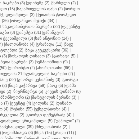
ნაკრები (8)
|
უდინეზე (2)
|
მარსელი (2)
|
დო (15)
|
საქართველოს თასი (2)
|
ბორდო
მჭედლიშვილი (3)
|
ქუთაისის ტორპედო
(36)
|
ორლანდო მეჯიქი (34)
|
 საკალათბურთო ნაკრები (22)
|
ლევანტე
აგბი (8)
|
უიპეშტი (31)
|
ვაშინგტონ
 ქევხიშვილი (3)
|
სან ანტონიო (14)
|
4)
|
ძალოსნობა (4)
|
გრანადა (11)
|
ნაცუ
ტლენდი (2)
|
ნიკა კვეკვესკირი (36)
|
 (3)
|
მოსკოვის დინამო (3)
|
კაირატი (5)
|
ეთა ნაკრები (3)
|
ჩემპიონშიფი (9)
|
50)
|
ტორონტო (2)
|
ანორთოსისი (66)
|
თველოს 21-წლამდელთა ნაკრები (2)
|
აძე (32)
|
გიორგი კუხიანიძე (3)
|
გიორგი
 (2)
|
ნიკა კაჭარავა (59)
|
პაოკ (6)
|
ლაშა
ვი (2)
|
ნიურნბერგი (5)
|
კიევის დინამო (8)
ბზონსფორი (2)
|
მარტვილის მერანი (3)
|
ა (7)
|
ტვენტე (4)
|
ჟილინა (2)
|
დინამო
 (4)
|
რუბინი (55)
|
ექსელსიორი (4)
|
ირკველია (2)
|
გიორგი დემეტრაძე (4)
|
ავთანდილ ჭრიკიშვილი (5)
|
"ემპოლი" (2)
პაპუნაშვილი (39)
|
მძლეოსნობა (2)
|
)
|
ოლიმპიადა (3)
|
სხვა (15)
|
კრივი (11)
|
ცუ ბაშო (28)
|
მურთაზ დაუშვილი (61)
|