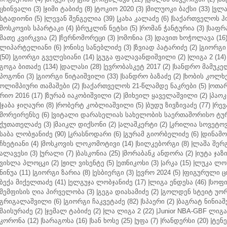
ცხინვალი (3)
|
ჯიმი ტაბიძე (8)
|
ტოკიო 2020 (3)
|
მილუოკი ბაქსი (33)
|
ვლა
სტადიონი (5)
|
ლევან შენგელია (39)
|
კახა კალაძე (6)
|
საქართველოს ჰო
მოსკოვის სპარტაკი (4)
|
ბრუკლინ ნეტსი (5)
|
რომან ჭანტურია (3)
|
საფრა
მათე კვირკვია (2)
|
ჩერნომორეცი (3)
|
ომონია (3)
|
დავით ხოჭოლავა (16
ლიპარტელიანი (6)
|
ონისე სანებლიძე (3)
|
ზვიად პატარიძე (2)
|
გიორგი 
(50)
|
გიორგი გველესიანი (14)
|
გუგა ფალავანდიშვილი (2)
|
ლიგა 2 (14)
გოგა ბითაძე (134)
|
დალასი (28)
|
ევრობასკეტ 2017 (2)
|
სანდრო მამუკელ
პოგონი (3)
|
გიორგი წიტაიშვილი (33)
|
სანდრო ბაზაძე (2)
|
ხობის კოლხე
ოლიმპიური თამაშები (2)
|
საქართველოს 21-წლამდე ნაკრები (5)
|
ოთარ
რიო 2016 (17)
|
ზურაბ იაკობიშვილი (2)
|
მიხეილ ყაველაშვილი (2)
|
პაოკი
|
ჯაბა ჯიღაური (8)
|
რობერტ კობლიაშვილი (5)
|
ბუდუ ზივზივაძე (77)
|
რევ
მორეირენსე (6)
|
ვიტალი დარასელიას სახელობის საერთაშორისო ტურ
ქუთათელაძე (3)
|
მაიკლ დიქსონი (2)
|
ალაშკერტი (2)
|
კრილია სოვეტოვი
საბა ლობჟანიძე (90)
|
კრასნოდარი (6)
|
გურამ გიორბელიძე (6)
|
დინამო 
ჩხეტიანი (4)
|
მოსკოვის ლოკომოტივი (14)
|
სილკებორგი (8)
|
ლაშა შერ
ალავესი (3)
|
ურალი (7)
|
ბასკონია (25)
|
მორაბანკ ანდორა (2)
|
იუტა ჯაზი
ვისლა პლოცკი (2)
|
ჟილ ვისენტე (5)
|
ეთნიკოსი (3)
|
არკა (15)
|
ლუკა ლოჩ
ნინუა (11)
|
გიორგი ზარია (8)
|
ესბიერგი (3)
|
ევრო 2024 (5)
|
ფიგურული ცი
ბექა მიქელთაძე (41)
|
ელგუჯა ლობჯანიძე (17)
|
ლიგა ენდესა (46)
|
სოფი
მემფისის ღია პირველობა (3)
|
გეგა დიასამიძე (2)
|
გოლდენ სტეიტ უორ
გრიგალაშვილი (6)
|
გიორგი ჩაკვეტაძე (82)
|
სპაერი (2)
|
ბაგრატ ნინიაშ
მაისურაძე (2)
|
ჯემალ ტაბიძე (2)
|
ლა ლიგა 2 (22)
|
Junior NBA-GBF ლიგა 
კორონა (12)
|
სარაგოსა (16)
|
სან ხოსე (25)
|
უფა (7)
|
რანდერსი (20)
|
ტენე