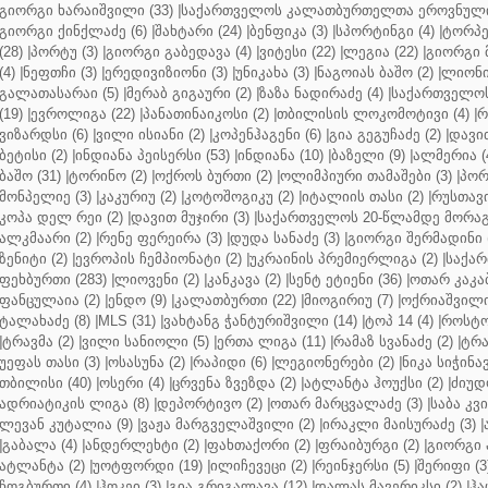
გიორგი ხარაიშვილი (33)
|
საქართველოს კალათბურთელთა ეროვნული 
გიორგი ქინქლაძე (6)
|
შახტარი (24)
|
ბენფიკა (3)
|
სპორტინგი (4)
|
ტორპე
(28)
|
პორტუ (3)
|
გიორგი გაბედავა (4)
|
ვიტესი (22)
|
ლეგია (22)
|
გიორგი 
(4)
|
ნეფთჩი (3)
|
ერედივიზიონი (3)
|
უნიკახა (3)
|
ნაგოიას ბაშო (2)
|
ლიონი 
გალათასარაი (5)
|
მერაბ გიგაური (2)
|
ზაზა ნადირაძე (4)
|
საქართველოს
(19)
|
ევროლიგა (22)
|
პანათინაიკოსი (2)
|
თბილისის ლოკომოტივი (4)
|
რ
ვიზარდსი (6)
|
ვილი ისიანი (2)
|
კოპენჰაგენი (6)
|
გია გეგუჩაძე (2)
|
დავით
ბეტისი (2)
|
ინდიანა პეისერსი (53)
|
ინდიანა (10)
|
ბაზელი (9)
|
ალმერია (
ბაშო (31)
|
ტორინო (2)
|
ოქროს ბურთი (2)
|
ოლიმპიური თამაშები (3)
|
პორ
მონპელიე (3)
|
კაკურიუ (2)
|
კოტოშოგიკუ (2)
|
იტალიის თასი (2)
|
რუსთავი
კოპა დელ რეი (2)
|
დავით მუჯირი (3)
|
საქართველოს 20-წლამდე მორაგბ
ალკმაარი (2)
|
რენე ფერეირა (3)
|
დუდა სანაძე (3)
|
გიორგი შერმადინი (
ზენიტი (2)
|
ევროპის ჩემპიონატი (2)
|
უკრაინის პრემიერლიგა (2)
|
საქარ
ფეხბურთი (283)
|
ლიოვენი (2)
|
კანკავა (2)
|
სენტ ეტიენი (36)
|
ოთარ კაკაბ
ფანცულაია (2)
|
ენდო (9)
|
კალათბურთი (22)
|
მიოგირიუ (7)
|
ოქრიაშვილი
ტალახაძე (8)
|
MLS (31)
|
ვახტანგ ჭანტურიშვილი (14)
|
ტოპ 14 (4)
|
როსტო
|
ტრავმა (2)
|
ვილი სანიოლი (5)
|
ერთა ლიგა (11)
|
რამაზ სვანაძე (2)
|
ტრა
უეფას თასი (3)
|
ოსასუნა (2)
|
რაპიდი (6)
|
ლეგიონერები (2)
|
ნიკა სიჭინავ
თბილისი (40)
|
ოსერი (4)
|
ცრვენა ზვეზდა (2)
|
ატლანტა ჰოუქსი (2)
|
ძიუდო
ადრიატიკის ლიგა (8)
|
დეპორტივო (2)
|
ოთარ მარცვალაძე (3)
|
საბა კვ
ლევან კუტალია (9)
|
ვაჟა მარგველაშვილი (2)
|
ირაკლი მაისურაძე (3)
|
|
გაბალა (4)
|
ანდერლეხტი (2)
|
ფახთაქორი (2)
|
ფრაიბურგი (2)
|
გიორგი 
ატლანტა (2)
|
უოტფორდი (19)
|
ილიჩევეცი (2)
|
რეინჯერსი (5)
|
შერიფი (3
ჩოგბურთი (4)
|
ჰოკეი (3)
|
გია გრიგალავა (12)
|
დალას მავერიკსი (2)
|
ჰა