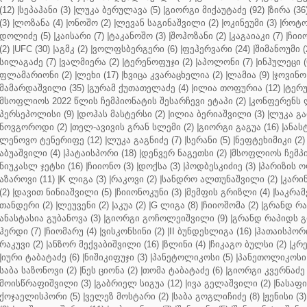
(12)
|
სეპაჰანი (3)
|
ლუკა ბერულავა (5)
|
გიორგი მიქაუტაძე (92)
|
ზირა (36
(3)
|
ლოზანა (4)
|
ონოშო (2)
|
ლევან საგინაშვილი (2)
|
ოკინეუმი (3)
|
როტო
დოლიძე (5)
|
კაისარი (7)
|
ტაკანოშო (3)
|
შოჰოზანი (2)
|
კაგაიაკი (7)
|
ჩიიო
(2)
|
UFC (30)
|
აგმკ (2)
|
ვოლფსბერგერი (6)
|
ფეჰერვარი (24)
|
შიმანოუმი (
სილაგაძე (7)
|
ვალმიერა (2)
|
ტერენოფუჯი (2)
|
აპოლონი (7)
|
ინჰულეცი (
ფლამარიონი (2)
|
ლეხი (17)
|
ხვიცა კვარაცხელია (2)
|
ლამია (9)
|
ჯოვინო 
მამარდაშვილი (35)
|
გურამ ქუთათელაძე (4)
|
ილია თოფურია (12)
|
ტერუ
მსოფლიოს 2022 წლის ჩემპიონატის შესარჩევი ეტაპი (2)
|
კონფერენს ლ
პერსეპოლისი (9)
|
დოჰას მასტერსი (2)
|
ილია ბერიაშვილი (3)
|
ლუკა გა
ნოვგოროდი (2)
|
თელ-ავივის გრან სლემი (2)
|
გიორგი გაგუა (16)
|
ანას
ლენოვო ტენერიფე (12)
|
ლუკა გაგნიძე (7)
|
სერანი (5)
|
ნეფტეხიმიკი (2)
აბუაშვილი (4)
|
ჰატაისპორი (18)
|
დენვერ ნაგეთსი (2)
|
მსოფლიოს ჩემპი
ნიუკასლ ჯეტსი (16)
|
ჩიიონო (3)
|
დოქსა (3)
|
პოდბესკიძიე (3)
|
პარიზის ო
აზაროვი (11)
|
K ლიგა (3)
|
რაკოვი (2)
|
სანდრო ალთუნაშვილი (2)
|
კარინ
(2)
|
დავით ნინიაშვილი (5)
|
ჩიიონოკუნი (3)
|
მემფის გრიზლი (4)
|
საკრამ
თანდერი (2)
|
ლეუვენი (2)
|
აკუა (2)
|
G ლიგა (8)
|
ჩიიოშომა (2)
|
გრანდ რა
ანასტასია გუბანოვა (3)
|
გიორგი გოჩოლეიშვილი (9)
|
გრანდ რაპიდს გ
ჰერდი (7)
|
ჩიომარუ (4)
|
ვისკონსინი (2)
|
II ბუნდესლიგა (16)
|
ჰათაისპორი
რაკუვი (2)
|
ანზორ მექვაბიშვილი (16)
|
ზლინი (4)
|
ჩიკაგო ბულსი (2)
|
კრე
|
იური ტაბატაძე (6)
|
ნიშიკიფუჯი (3)
|
პანეტოლიკოსი (5)
|
პანეთოლიკოსი 
საბა საზონოვი (2)
|
ნეს ციონა (2)
|
თომა ტაბატაძე (6)
|
გიორგი კვერნაძე 
მოისწრაფიშვილი (3)
|
გაბრიელ სიგუა (12)
|
ივა გელაშვილი (2)
|
ნასაფი 
ქოჯაელისპორი (5)
|
ველეზ მოსტარი (2)
|
საბა გოგლიჩიძე (8)
|
ჟენისი (3)