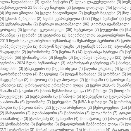
ილია სულამანიძე (3)
|
ლაშა ბექაური (7)
|
ლუკა ლაკვეხელიანი (3)
|
თემ
საქართველოს 21 წლამდე ნაკრები (2)
|
დავით ვოლკოვი (45)
|
გიორგი 
(4)
|
რეჯიო ემილია (4)
|
გელა ზაალიშვილი (2)
|
დენვერ ნაგეტსი (2)
|
ნიუ 
(4)
|
უნიონ ბერლინი (2)
|
ხვიჩა კვარაცხელია (127)
|
“მეგა ბემაქსი” (2)
|
ზუ
(2)
|
ექსტრაკლასა (2)
|
ზურიკო დავითაშვილი (96)
|
გიორგი ივანიშვილი (
გორგაძე (3)
|
გიორგი გულიაშვილი (36)
|
სეტუბალი (7)
|
ლუცერნი (6)
|
მა
რასინგი (7)
|
ტარაზი (3)
|
ვიტორია (2)
|
საქართველოს საკალთბურთო ნაკ
2019 წლის საკალათბურთო ჩემპიონატის შესარჩევი ტურნირი (3)
|
გორი
ტიმბერვლულვზი (2)
|
ბოსტონ სელტიკსი (3)
|
ფინიქს სანსი (3)
|
ატლანტა 
მაკფადენი (2)
|
ფროზინონე (20)
|
სერია B (14)
|
დუნაისკა სტრედა (9)
|
პუ
შტურმი (66)
|
ქონიასფორი (8)
|
შავესი (3)
|
ატლანტა იუნაიტედი (21)
|
ტრნ
ევროპის 2024 წლის ჩემპიონატი (3)
|
იბეროსტარ ტენერიფე (8)
|
სპარტაკ
პისტონსი (3)
|
ტაკაკეიშო (6)
|
რევაზ ინჯგია (4)
|
ალინა ურუშაძე (4)
|
გიპუზ
გაფრინდაშვილი (4)
|
ზაგლებიე (6)
|
ლევან ხარაბაძე (6)
|
გორნიკი (5)
|
ფ
მაგდებურგი (2)
|
მიტორიუ (2)
|
ალ-ჰილალი (2)
|
ტამავაში (7)
|
გიორგი ბე
კრაიოვა (15)
|
კრისტალბეთ ეროვნული ლიგა (2)
|
ევრო 2020-ის შესარჩე
მაიამი (4)
|
კადისი (6)
|
აზიის ჩემპიონთა ლიგა (16)
|
ბრესტი (2)
|
ჩიოტარი
ჰოკუტოფუჯი (2)
|
იუტაკაიამა (5)
|
იჩინოჯო (6)
|
ტაკაგენჯი (3)
|
კუოკოშუჰო 
ასანოიამა (6)
|
ტობიზარუ (7)
|
ცურუგიშო (5)
|
NBA-ს დრაფტი (3)
|
ტორონტო
შოდაი (5)
|
ნაგოია ბაშო (22)
|
ტულის არსენალი (2)
|
მეზოკოვესდი (15)
|
პ
(2)
|
შახტიორი (2)
|
ადანასფორი (3)
|
პანიონისი (3)
|
ლოკერენი (7)
|
ტოკიო
იჩიამამოტო (3)
|
ტომოკაძე (2)
|
დაიეიშო (4)
|
ჩიიოტარიუ (7)
|
იროდორი (
(2)
|
ქონიასპორი (8)
|
ბურგოსი (3)
|
წყალბურთის ჩემპიონთა ლიგა (3)
|
ლუ
(27)
|
კოტოშოჰო (3)
|
მერაბ დვალიშვილი (15)
|
ტოჩინოინი (4)
|
ტაკარაფუჯ