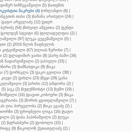
დიმერ ხინჩეგაშვილი (5)
|
ბათუმის
კეისტთა ნაკრები (4)
|
ორლანდო (8)
|
ნგეთის თასი (3)
|
ბაჩანა არაბული (24)
|
)
|
ვატო არველაძე (12)
|
ეთერ
ბერიძე (54)
|
მიხეილ აშვეთია (2)
|
გენტი
|
გოლდენ სტეიტი (6)
|
ფილადელფია (2)
|
აშვილი (97)
|
ლუკა გუგეშაშვილი (5)
|
თი (2)
|
2016 წლის ზაფხულის
 კიტეიშვილი (67)
|
ილიას ზუროსი (7)
|
 (2)
|
ვლადიმირ ვაისი (8)
|
ჰარუ ბაშო (34)
აზ ნადარეიშვილი (2)
|
აპოელი (33)
|
ნირი (3)
|
ხიმნასტიკი (8)
|
ნიკა
 (7)
|
ვორსკლა (3)
|
ვაკო გვილია (38)
|
კიევი (2)
|
ვისლა (23)
|
მეცი (29)
|
კახა
გელაშვილი (3)
|
არისი (12)
|
ანდორა (2)
|
 (5)
|
აეკ (2)
|
ბუდუჩნოსტი (13)
|
სუმო (19)
|
ოშვილი (16)
|
დავით კობოური (3)
|
ნიკა
გურაობა (3)
|
მორის ყვითელაშვილი (7)
|
ას ღია პირველობა (2)
|
ნიკა ეგაძე (2)
|
იორზი (3)
|
ეროვნული ლიგა (16)
|
ტატო
ვილი (2)
|
ჯაბა პაპინაშვილი (2)
|
ლუკა
(2)
|
სტრასბური (2)
|
ტობოლი (15)
|
რიფე (9)
|
ნიკოლოზ ქუთათელაძე (2)
|