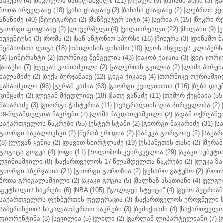
ჰაკუჰო (4)
|
ნიკოლოზ ბასილაშვილი (21)
|
რეალი (5)
|
მაიამი ჰიტი (3)
|
ჯა
შოთა არველაძე (18)
|
კახა ცხადაძე (2)
|
ბაჩანა ცხადაძე (2)
|
ლებრონ ჯეი
ანანიძე (40)
|
შტუტგარტი (2)
|
მანჩესტერ სიტი (4)
|
სერია A (15)
|
ნუკრი რე
გიორგი ფოფხაძე (2)
|
ლივერპული (4)
|
ვილიარეალი (22)
|
მილანი (9)
|
ე
იუვენტუსი (3)
|
რომა (2)
|
სან ანტონიო სპურსი (16)
|
ჩიხურა (3)
|
დინამო ბა
ჩემპიონთა ლიგა (18)
|
თბილისის დინამო (10)
|
ლოს ანჯელეს კლიპერსი
(4)
|
აინტრახტი (2)
|
თორნიკე შენგელია (43)
|
იაკობ ქაჯაია (3)
|
ვიტ ჯორჯი
|
აიაქსი (7)
|
ლევან კობიაშვილი (2)
|
ვალერიან გვილია (2)
|
ლაშა პარუნა
ძალამიძე (2)
|
ბექა ბურჯანაძე (12)
|
გიგა ჭიკაძე (4)
|
თორნიკე ოქრიაშვილ
ყაზაიშვილი (96)
|
გურამ კაშია (63)
|
გიორგი ქვილითაია (116)
|
ბუბა დაუ
ცინცაძე (2)
|
ლევან მჭედლიძე (18)
|
მათე ვაწაძე (11)
|
თემურ ქეცბაია (55
მახარაძე (3)
|
გიორგი ჭანტურია (11)
|
ავსტრალიის ღია პირველობა (2)
|
19-წლამდელთა ნაკრები (2)
|
ლაშა შავდათუაშვილი (2)
|
ადამ ოქრუაშვი
საქართველოს ნაკრები (55)
|
ესტერ სტამი (2)
|
გიორგი მაკარიძე (31)
|
ს
გიორგი ნავალოვსკი (2)
|
მერაბ ურიდია (2)
|
მამუკა გორგოძე (2)
|
საქარ
(8)
|
ლევან ყენია (2)
|
დავით სხირტლაძე (19)
|
ესპანეთის თასი (2)
|
მერაბ
გოგიტა გოგუა (4)
|
ოფი (11)
|
სოლომონ კვირკველია (29)
|
აკაკი ხუბუტია
ღვინიაშვილი (8)
|
საქართველოს 17-წლამდელთა ნაკრები (2)
|
ლუკა ზა
გიორგი აბურჯანია (21)
|
გიორგი გოროზია (2)
|
ჯენარო გატუზო (2)
|
როინ
შოთა გრიგალაშვილი (2)
|
აკაკი გოგია (5)
|
მალხაზ ასათიანი (4)
|
ელგუჯ
ფუტსალის ნაკრები (6)
|
NBA (105)
|
“გოლდენ სტეიტი” (4)
|
გენო პეტრიაშ
საქართველოს ფეხბურთის ფედერაცია (3)
|
საქართველოს ეროვნული ს
საბერძნეთის საკალათბურთო ნაკრები (3)
|
ბეშიქთაში (4)
|
საქართველოს
ფიორენტინა (3)
|
სევილია (5)
|
ლილი (2)
|
ვარლამ ლიპარტელიანი (7)
|