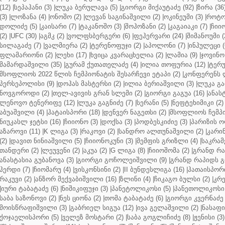
(12)
|
სეპაჰანი (3)
|
ლუკა ბერულავა (5)
|
გიორგი მიქაუტაძე (92)
|
ზირა (36
(3)
|
ლოზანა (4)
|
ონოშო (2)
|
ლევან საგინაშვილი (2)
|
ოკინეუმი (3)
|
როტო
დოლიძე (5)
|
კაისარი (7)
|
ტაკანოშო (3)
|
შოჰოზანი (2)
|
კაგაიაკი (7)
|
ჩიიო
(2)
|
UFC (30)
|
აგმკ (2)
|
ვოლფსბერგერი (6)
|
ფეჰერვარი (24)
|
შიმანოუმი (
სილაგაძე (7)
|
ვალმიერა (2)
|
ტერენოფუჯი (2)
|
აპოლონი (7)
|
ინჰულეცი (
ფლამარიონი (2)
|
ლეხი (17)
|
ხვიცა კვარაცხელია (2)
|
ლამია (9)
|
ჯოვინო 
მამარდაშვილი (35)
|
გურამ ქუთათელაძე (4)
|
ილია თოფურია (12)
|
ტერუ
მსოფლიოს 2022 წლის ჩემპიონატის შესარჩევი ეტაპი (2)
|
კონფერენს ლ
პერსეპოლისი (9)
|
დოჰას მასტერსი (2)
|
ილია ბერიაშვილი (3)
|
ლუკა გა
ნოვგოროდი (2)
|
თელ-ავივის გრან სლემი (2)
|
გიორგი გაგუა (16)
|
ანას
ლენოვო ტენერიფე (12)
|
ლუკა გაგნიძე (7)
|
სერანი (5)
|
ნეფტეხიმიკი (2)
აბუაშვილი (4)
|
ჰატაისპორი (18)
|
დენვერ ნაგეთსი (2)
|
მსოფლიოს ჩემპი
ნიუკასლ ჯეტსი (16)
|
ჩიიონო (3)
|
დოქსა (3)
|
პოდბესკიძიე (3)
|
პარიზის ო
აზაროვი (11)
|
K ლიგა (3)
|
რაკოვი (2)
|
სანდრო ალთუნაშვილი (2)
|
კარინ
(2)
|
დავით ნინიაშვილი (5)
|
ჩიიონოკუნი (3)
|
მემფის გრიზლი (4)
|
საკრამ
თანდერი (2)
|
ლეუვენი (2)
|
აკუა (2)
|
G ლიგა (8)
|
ჩიიოშომა (2)
|
გრანდ რა
ანასტასია გუბანოვა (3)
|
გიორგი გოჩოლეიშვილი (9)
|
გრანდ რაპიდს გ
ჰერდი (7)
|
ჩიომარუ (4)
|
ვისკონსინი (2)
|
II ბუნდესლიგა (16)
|
ჰათაისპორი
რაკუვი (2)
|
ანზორ მექვაბიშვილი (16)
|
ზლინი (4)
|
ჩიკაგო ბულსი (2)
|
კრე
|
იური ტაბატაძე (6)
|
ნიშიკიფუჯი (3)
|
პანეტოლიკოსი (5)
|
პანეთოლიკოსი 
საბა საზონოვი (2)
|
ნეს ციონა (2)
|
თომა ტაბატაძე (6)
|
გიორგი კვერნაძე 
მოისწრაფიშვილი (3)
|
გაბრიელ სიგუა (12)
|
ივა გელაშვილი (2)
|
ნასაფი 
ქოჯაელისპორი (5)
|
ველეზ მოსტარი (2)
|
საბა გოგლიჩიძე (8)
|
ჟენისი (3)