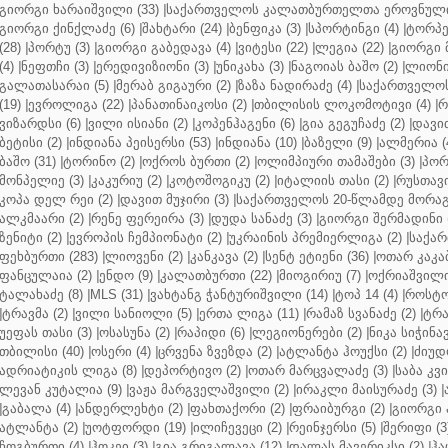
გიორგი ხარაიშვილი (33)
|
საქართველოს კალათბურთელთა ეროვნული 
გიორგი ქინქლაძე (6)
|
შახტარი (24)
|
ბენფიკა (3)
|
სპორტინგი (4)
|
ტორპე
(28)
|
პორტუ (3)
|
გიორგი გაბედავა (4)
|
ვიტესი (22)
|
ლეგია (22)
|
გიორგი 
(4)
|
ნეფთჩი (3)
|
ერედივიზიონი (3)
|
უნიკახა (3)
|
ნაგოიას ბაშო (2)
|
ლიონი 
გალათასარაი (5)
|
მერაბ გიგაური (2)
|
ზაზა ნადირაძე (4)
|
საქართველოს
(19)
|
ევროლიგა (22)
|
პანათინაიკოსი (2)
|
თბილისის ლოკომოტივი (4)
|
რ
ვიზარდსი (6)
|
ვილი ისიანი (2)
|
კოპენჰაგენი (6)
|
გია გეგუჩაძე (2)
|
დავით
ბეტისი (2)
|
ინდიანა პეისერსი (53)
|
ინდიანა (10)
|
ბაზელი (9)
|
ალმერია (
ბაშო (31)
|
ტორინო (2)
|
ოქროს ბურთი (2)
|
ოლიმპიური თამაშები (3)
|
პორ
მონპელიე (3)
|
კაკურიუ (2)
|
კოტოშოგიკუ (2)
|
იტალიის თასი (2)
|
რუსთავი
კოპა დელ რეი (2)
|
დავით მუჯირი (3)
|
საქართველოს 20-წლამდე მორაგბ
ალკმაარი (2)
|
რენე ფერეირა (3)
|
დუდა სანაძე (3)
|
გიორგი შერმადინი (
ზენიტი (2)
|
ევროპის ჩემპიონატი (2)
|
უკრაინის პრემიერლიგა (2)
|
საქარ
ფეხბურთი (283)
|
ლიოვენი (2)
|
კანკავა (2)
|
სენტ ეტიენი (36)
|
ოთარ კაკაბ
ფანცულაია (2)
|
ენდო (9)
|
კალათბურთი (22)
|
მიოგირიუ (7)
|
ოქრიაშვილი
ტალახაძე (8)
|
MLS (31)
|
ვახტანგ ჭანტურიშვილი (14)
|
ტოპ 14 (4)
|
როსტო
|
ტრავმა (2)
|
ვილი სანიოლი (5)
|
ერთა ლიგა (11)
|
რამაზ სვანაძე (2)
|
ტრა
უეფას თასი (3)
|
ოსასუნა (2)
|
რაპიდი (6)
|
ლეგიონერები (2)
|
ნიკა სიჭინავ
თბილისი (40)
|
ოსერი (4)
|
ცრვენა ზვეზდა (2)
|
ატლანტა ჰოუქსი (2)
|
ძიუდო
ადრიატიკის ლიგა (8)
|
დეპორტივო (2)
|
ოთარ მარცვალაძე (3)
|
საბა კვ
ლევან კუტალია (9)
|
ვაჟა მარგველაშვილი (2)
|
ირაკლი მაისურაძე (3)
|
|
გაბალა (4)
|
ანდერლეხტი (2)
|
ფახთაქორი (2)
|
ფრაიბურგი (2)
|
გიორგი 
ატლანტა (2)
|
უოტფორდი (19)
|
ილიჩევეცი (2)
|
რეინჯერსი (5)
|
შერიფი (3
ჩოგბურთი (4)
|
ჰოკეი (3)
|
გია გრიგალავა (12)
|
დალას მავერიკსი (2)
|
ჰა