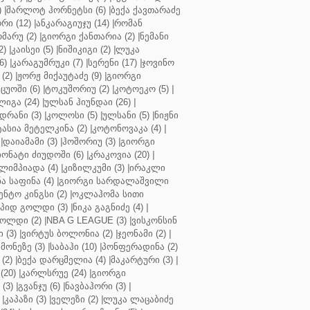
)
|
შარლოტ ჰორნეტსი (6)
|
ბექა ქავთარაძე
რი (12)
|
ანკარაგიუჯუ (14)
|
რომან
მარუ (2)
|
გიორგი ქანთარია (2)
|
ნემანი
2)
|
კაისეი (5)
|
ნიშიკიგი (2)
|
ლუკა
6)
|
კარაგუმრუკი (7)
|
სერენი (17)
|
ჯოვინო
(2)
|
ჟორჟ მიქაუტაძე (9)
|
გიორგი
ცუოში (6)
|
ტოკუშორიუ (2)
|
კოტოეკო (5)
|
იგა (24)
|
ულსან ჰიუნდაი (26)
|
დრანი (3)
|
კოლოსი (5)
|
ულსანი (5)
|
ნიჟნი
ტასია მეტელკინა (2)
|
კოტონოვაკა (4)
|
|
დაიამამი (3)
|
ჰოშორიუ (3)
|
გიორგი
ონატი ძიუდოში (6)
|
კრაკოვია (20)
|
ლიმპიადა (4)
|
კიზილკუმი (3)
|
ირაკლი
ა საფინა (4)
|
გიორგი სარდალაშვილი
ენტო კინგსი (2)
|
ოკლაჰომა სითი
პიდ გოლდი (3)
|
ნიკა გაგნიძე (4)
|
ოლდი (2)
|
NBA G LEAGUE (3)
|
ვისკონსინ
 (3)
|
ვირტუს ბოლონია (2)
|
ჯეონამი (2)
|
მონეზე (3)
|
საბაჰი (10)
|
პონფერადინა (2)
(2)
|
ბექა დარცმელია (4)
|
მაკარტური (3)
|
(20)
|
კარლსრუე (24)
|
გიორგი
(3)
|
გვანჯუ (6)
|
ნავბაჰორი (3)
|
|
კაპაზი (3)
|
ველეზი (2)
|
ლუკა ლაცაბიძე