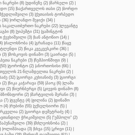
ნაკრები (8)
|
უდინეზე (2)
|
მარსელი (2)
|
დო (15)
|
საქართველოს თასი (2)
|
ბორდო
მჭედლიშვილი (3)
|
ქუთაისის ტორპედო
(36)
|
ორლანდო მეჯიქი (34)
|
 საკალათბურთო ნაკრები (22)
|
ლევანტე
აგბი (8)
|
უიპეშტი (31)
|
ვაშინგტონ
 ქევხიშვილი (3)
|
სან ანტონიო (14)
|
4)
|
ძალოსნობა (4)
|
გრანადა (11)
|
ნაცუ
ტლენდი (2)
|
ნიკა კვეკვესკირი (36)
|
 (3)
|
მოსკოვის დინამო (3)
|
კაირატი (5)
|
ეთა ნაკრები (3)
|
ჩემპიონშიფი (9)
|
50)
|
ტორონტო (2)
|
ანორთოსისი (66)
|
თველოს 21-წლამდელთა ნაკრები (2)
|
აძე (32)
|
გიორგი კუხიანიძე (3)
|
გიორგი
 (2)
|
ნიკა კაჭარავა (59)
|
პაოკ (6)
|
ლაშა
ვი (2)
|
ნიურნბერგი (5)
|
კიევის დინამო (8)
ბზონსფორი (2)
|
მარტვილის მერანი (3)
|
ა (7)
|
ტვენტე (4)
|
ჟილინა (2)
|
დინამო
 (4)
|
რუბინი (55)
|
ექსელსიორი (5)
|
ირკველია (2)
|
გიორგი დემეტრაძე (4)
|
ავთანდილ ჭრიკიშვილი (5)
|
"ემპოლი" (2)
პაპუნაშვილი (39)
|
მძლეოსნობა (2)
|
)
|
ოლიმპიადა (3)
|
სხვა (15)
|
კრივი (11)
|
ცუ ბაშო (28)
|
მურთაზ დაუშვილი (61)
|