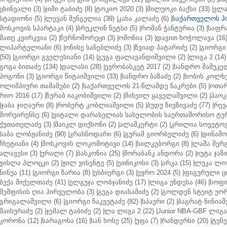
ცხინვალი (3)
|
ჯიმი ტაბიძე (8)
|
ტოკიო 2020 (3)
|
მილუოკი ბაქსი (33)
|
ვლა
სტადიონი (5)
|
ლევან შენგელია (39)
|
კახა კალაძე (6)
|
საქართველოს ჰო
მოსკოვის სპარტაკი (4)
|
ბრუკლინ ნეტსი (5)
|
რომან ჭანტურია (3)
|
საფრა
მათე კვირკვია (2)
|
ჩერნომორეცი (3)
|
ომონია (3)
|
დავით ხოჭოლავა (16
ლიპარტელიანი (6)
|
ონისე სანებლიძე (3)
|
ზვიად პატარიძე (2)
|
გიორგი 
(50)
|
გიორგი გველესიანი (14)
|
გუგა ფალავანდიშვილი (2)
|
ლიგა 2 (14)
გოგა ბითაძე (134)
|
დალასი (28)
|
ევრობასკეტ 2017 (2)
|
სანდრო მამუკელ
პოგონი (3)
|
გიორგი წიტაიშვილი (33)
|
სანდრო ბაზაძე (2)
|
ხობის კოლხე
ოლიმპიური თამაშები (2)
|
საქართველოს 21-წლამდე ნაკრები (5)
|
ოთარ
რიო 2016 (17)
|
ზურაბ იაკობიშვილი (2)
|
მიხეილ ყაველაშვილი (2)
|
პაოკი
|
ჯაბა ჯიღაური (8)
|
რობერტ კობლიაშვილი (5)
|
ბუდუ ზივზივაძე (77)
|
რევ
მორეირენსე (6)
|
ვიტალი დარასელიას სახელობის საერთაშორისო ტურ
ქუთათელაძე (3)
|
მაიკლ დიქსონი (2)
|
ალაშკერტი (2)
|
კრილია სოვეტოვი
საბა ლობჟანიძე (90)
|
კრასნოდარი (6)
|
გურამ გიორბელიძე (6)
|
დინამო 
ჩხეტიანი (4)
|
მოსკოვის ლოკომოტივი (14)
|
სილკებორგი (8)
|
ლაშა შერ
ალავესი (3)
|
ურალი (7)
|
ბასკონია (25)
|
მორაბანკ ანდორა (2)
|
იუტა ჯაზი
ვისლა პლოცკი (2)
|
ჟილ ვისენტე (5)
|
ეთნიკოსი (3)
|
არკა (15)
|
ლუკა ლოჩ
ნინუა (11)
|
გიორგი ზარია (8)
|
ესბიერგი (3)
|
ევრო 2024 (5)
|
ფიგურული ცი
ბექა მიქელთაძე (41)
|
ელგუჯა ლობჯანიძე (17)
|
ლიგა ენდესა (46)
|
სოფი
მემფისის ღია პირველობა (3)
|
გეგა დიასამიძე (2)
|
გოლდენ სტეიტ უორ
გრიგალაშვილი (6)
|
გიორგი ჩაკვეტაძე (82)
|
სპაერი (2)
|
ბაგრატ ნინიაშ
მაისურაძე (2)
|
ჯემალ ტაბიძე (2)
|
ლა ლიგა 2 (22)
|
Junior NBA-GBF ლიგა 
კორონა (12)
|
სარაგოსა (16)
|
სან ხოსე (25)
|
უფა (7)
|
რანდერსი (20)
|
ტენე