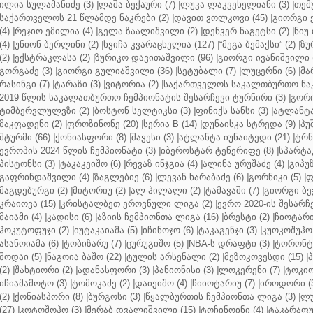
ილია სულამანიძე (3)
|
ლაშა ბექაური (7)
|
ლუკა ლაკვეხელიანი (3)
|
თემ
საქართველოს 21 წლამდე ნაკრები (2)
|
დავით ვოლკოვი (45)
|
გიორგი 
(4)
|
რეჯიო ემილია (4)
|
გელა ზაალიშვილი (2)
|
დენვერ ნაგეტსი (2)
|
ნიუ 
(4)
|
უნიონ ბერლინი (2)
|
ხვიჩა კვარაცხელია (127)
|
“მეგა ბემაქსი” (2)
|
ზუ
(2)
|
ექსტრაკლასა (2)
|
ზურიკო დავითაშვილი (96)
|
გიორგი ივანიშვილი (
გორგაძე (3)
|
გიორგი გულიაშვილი (36)
|
სეტუბალი (7)
|
ლუცერნი (6)
|
მა
რასინგი (7)
|
ტარაზი (3)
|
ვიტორია (2)
|
საქართველოს საკალთბურთო ნაკ
2019 წლის საკალათბურთო ჩემპიონატის შესარჩევი ტურნირი (3)
|
გორი
ტიმბერვლულვზი (2)
|
ბოსტონ სელტიკსი (3)
|
ფინიქს სანსი (3)
|
ატლანტა 
მაკფადენი (2)
|
ფროზინონე (20)
|
სერია B (14)
|
დუნაისკა სტრედა (9)
|
პუ
შტურმი (66)
|
ქონიასფორი (8)
|
შავესი (3)
|
ატლანტა იუნაიტედი (21)
|
ტრნ
ევროპის 2024 წლის ჩემპიონატი (3)
|
იბეროსტარ ტენერიფე (8)
|
სპარტაკ
პისტონსი (3)
|
ტაკაკეიშო (6)
|
რევაზ ინჯგია (4)
|
ალინა ურუშაძე (4)
|
გიპუზ
გაფრინდაშვილი (4)
|
ზაგლებიე (6)
|
ლევან ხარაბაძე (6)
|
გორნიკი (5)
|
ფ
მაგდებურგი (2)
|
მიტორიუ (2)
|
ალ-ჰილალი (2)
|
ტამავაში (7)
|
გიორგი ბე
კრაიოვა (15)
|
კრისტალბეთ ეროვნული ლიგა (2)
|
ევრო 2020-ის შესარჩე
მაიამი (4)
|
კადისი (6)
|
აზიის ჩემპიონთა ლიგა (16)
|
ბრესტი (2)
|
ჩიოტარი
ჰოკუტოფუჯი (2)
|
იუტაკაიამა (5)
|
იჩინოჯო (6)
|
ტაკაგენჯი (3)
|
კუოკოშუჰო 
ასანოიამა (6)
|
ტობიზარუ (7)
|
ცურუგიშო (5)
|
NBA-ს დრაფტი (3)
|
ტორონტო
შოდაი (5)
|
ნაგოია ბაშო (22)
|
ტულის არსენალი (2)
|
მეზოკოვესდი (15)
|
პ
(2)
|
შახტიორი (2)
|
ადანასფორი (3)
|
პანიონისი (3)
|
ლოკერენი (7)
|
ტოკიო
იჩიამამოტო (3)
|
ტომოკაძე (2)
|
დაიეიშო (4)
|
ჩიიოტარიუ (7)
|
იროდორი (
(2)
|
ქონიასპორი (8)
|
ბურგოსი (3)
|
წყალბურთის ჩემპიონთა ლიგა (3)
|
ლუ
(27)
|
კოტოშოჰო (3)
|
მერაბ დვალიშვილი (15)
|
ტოჩინოინი (4)
|
ტაკარაფუჯ