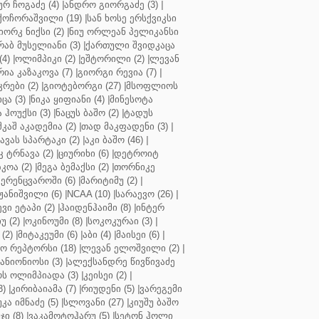
ურ ჩოგაძე (4)
|
ანდრო გიორგაძე (3)
|
ქოჩორაშვილი (19)
|
სან ხოსე ერსქვიკსი
იორკ ნიქსი (2)
|
ნიუ ორლეან პელიკანსი
რაბ მუსელიანი (3)
|
ქართული შვიდკაცა
4)
|
ოლიმპიკი (2)
|
ეშტორილი (2)
|
ლევან
რია კაზაკოვა (7)
|
გიორგი რევია (7)
|
რები (2)
|
გიოტებორგი (27)
|
მსოფლიოს
ცა (3)
|
ნიკა ყიფიანი (4)
|
მინესოტა
ჰოუქსი (3)
|
ნაცუს ბაშო (2)
|
ტადუს
შკაშ აკადემია (2)
|
თად მაკფადენი (3)
|
ავას სპარტაკი (2)
|
აკი ბაშო (46)
|
 ტრნავა (2)
|
ციურიხი (6)
|
დეტროიტ
კოა (2)
|
მეგა ბემაქსი (2)
|
თორნიკე
ერენცვაროში (6)
|
მარიტიმუ (2)
|
ჟანიშვილი (6)
|
NCAA (10)
|
სარაევო (26)
|
ვი ეტაპი (2)
|
ჰაიდენჰაიმი (8)
|
ინტერ
უ (2)
|
ოკინოუმი (8)
|
სოკოკურაი (3)
|
(2)
|
მიტაკეუმი (6)
|
აბი (4)
|
მაისეი (6)
|
 რეპტორსი (18)
|
ლევან ელოშვილი (2)
|
ანიონიოსი (3)
|
ალექსანდრე წივწივაძე
ს ოლიმპიადა (3)
|
კეისეი (2)
|
3)
|
კირიბაიამა (7)
|
რიუდენი (5)
|
ვარეგემი
კა იმნაძე (5)
|
სლოვანი (27)
|
კიუშუ ბაშო
ი (8)
|
ვაკამოტოჰარუ (5)
|
სეტონ ჰოლი