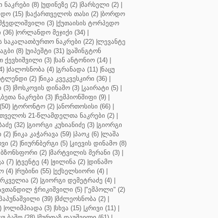
ნაკრები (8)
|
უდინეზე (2)
|
მარსელი (2)
|
დო (15)
|
საქართველოს თასი (2)
|
ბორდო
მჭედლიშვილი (3)
|
ქუთაისის ტორპედო
(36)
|
ორლანდო მეჯიქი (34)
|
 საკალათბურთო ნაკრები (22)
|
ლევანტე
აგბი (8)
|
უიპეშტი (31)
|
ვაშინგტონ
 ქევხიშვილი (3)
|
სან ანტონიო (14)
|
4)
|
ძალოსნობა (4)
|
გრანადა (11)
|
ნაცუ
ტლენდი (2)
|
ნიკა კვეკვესკირი (36)
|
 (3)
|
მოსკოვის დინამო (3)
|
კაირატი (5)
|
ეთა ნაკრები (3)
|
ჩემპიონშიფი (9)
|
50)
|
ტორონტო (2)
|
ანორთოსისი (66)
|
თველოს 21-წლამდელთა ნაკრები (2)
|
აძე (32)
|
გიორგი კუხიანიძე (3)
|
გიორგი
 (2)
|
ნიკა კაჭარავა (59)
|
პაოკ (6)
|
ლაშა
ვი (2)
|
ნიურნბერგი (5)
|
კიევის დინამო (8)
ბზონსფორი (2)
|
მარტვილის მერანი (3)
|
ა (7)
|
ტვენტე (4)
|
ჟილინა (2)
|
დინამო
 (4)
|
რუბინი (55)
|
ექსელსიორი (4)
|
ირკველია (2)
|
გიორგი დემეტრაძე (4)
|
ავთანდილ ჭრიკიშვილი (5)
|
"ემპოლი" (2)
პაპუნაშვილი (39)
|
მძლეოსნობა (2)
|
)
|
ოლიმპიადა (3)
|
სხვა (15)
|
კრივი (11)
|
ცუ ბაშო (28)
|
მურთაზ დაუშვილი (61)
|