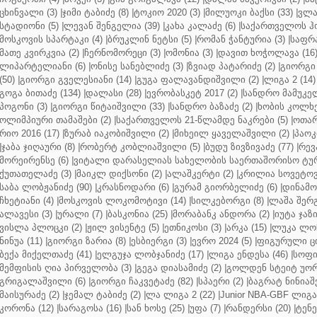
ცხინვალი (3)
|
ჯიმი ტაბიძე (8)
|
ტოკიო 2020 (3)
|
მილუოკი ბაქსი (33)
|
ვლა
სტადიონი (5)
|
ლევან შენგელია (39)
|
კახა კალაძე (6)
|
საქართველოს ჰო
მოსკოვის სპარტაკი (4)
|
ბრუკლინ ნეტსი (5)
|
რომან ჭანტურია (3)
|
საფრა
მათე კვირკვია (2)
|
ჩერნომორეცი (3)
|
ომონია (3)
|
დავით ხოჭოლავა (16
ლიპარტელიანი (6)
|
ონისე სანებლიძე (3)
|
ზვიად პატარიძე (2)
|
გიორგი 
(50)
|
გიორგი გველესიანი (14)
|
გუგა ფალავანდიშვილი (2)
|
ლიგა 2 (14)
გოგა ბითაძე (134)
|
დალასი (28)
|
ევრობასკეტ 2017 (2)
|
სანდრო მამუკელ
პოგონი (3)
|
გიორგი წიტაიშვილი (33)
|
სანდრო ბაზაძე (2)
|
ხობის კოლხე
ოლიმპიური თამაშები (2)
|
საქართველოს 21-წლამდე ნაკრები (5)
|
ოთარ
რიო 2016 (17)
|
ზურაბ იაკობიშვილი (2)
|
მიხეილ ყაველაშვილი (2)
|
პაოკი
|
ჯაბა ჯიღაური (8)
|
რობერტ კობლიაშვილი (5)
|
ბუდუ ზივზივაძე (77)
|
რევ
მორეირენსე (6)
|
ვიტალი დარასელიას სახელობის საერთაშორისო ტურ
ქუთათელაძე (3)
|
მაიკლ დიქსონი (2)
|
ალაშკერტი (2)
|
კრილია სოვეტოვი
საბა ლობჟანიძე (90)
|
კრასნოდარი (6)
|
გურამ გიორბელიძე (6)
|
დინამო 
ჩხეტიანი (4)
|
მოსკოვის ლოკომოტივი (14)
|
სილკებორგი (8)
|
ლაშა შერ
ალავესი (3)
|
ურალი (7)
|
ბასკონია (25)
|
მორაბანკ ანდორა (2)
|
იუტა ჯაზი
ვისლა პლოცკი (2)
|
ჟილ ვისენტე (5)
|
ეთნიკოსი (3)
|
არკა (15)
|
ლუკა ლოჩ
ნინუა (11)
|
გიორგი ზარია (8)
|
ესბიერგი (3)
|
ევრო 2024 (5)
|
ფიგურული ცი
ბექა მიქელთაძე (41)
|
ელგუჯა ლობჯანიძე (17)
|
ლიგა ენდესა (46)
|
სოფი
მემფისის ღია პირველობა (3)
|
გეგა დიასამიძე (2)
|
გოლდენ სტეიტ უორ
გრიგალაშვილი (6)
|
გიორგი ჩაკვეტაძე (82)
|
სპაერი (2)
|
ბაგრატ ნინიაშ
მაისურაძე (2)
|
ჯემალ ტაბიძე (2)
|
ლა ლიგა 2 (22)
|
Junior NBA-GBF ლიგა 
კორონა (12)
|
სარაგოსა (16)
|
სან ხოსე (25)
|
უფა (7)
|
რანდერსი (20)
|
ტენე