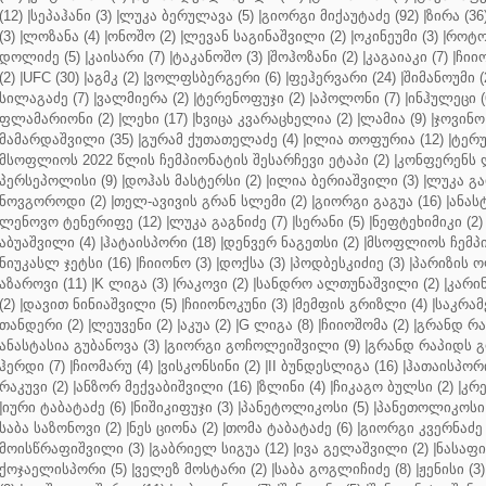
(12)
|
სეპაჰანი (3)
|
ლუკა ბერულავა (5)
|
გიორგი მიქაუტაძე (92)
|
ზირა (36
(3)
|
ლოზანა (4)
|
ონოშო (2)
|
ლევან საგინაშვილი (2)
|
ოკინეუმი (3)
|
როტო
დოლიძე (5)
|
კაისარი (7)
|
ტაკანოშო (3)
|
შოჰოზანი (2)
|
კაგაიაკი (7)
|
ჩიიო
(2)
|
UFC (30)
|
აგმკ (2)
|
ვოლფსბერგერი (6)
|
ფეჰერვარი (24)
|
შიმანოუმი (
სილაგაძე (7)
|
ვალმიერა (2)
|
ტერენოფუჯი (2)
|
აპოლონი (7)
|
ინჰულეცი (
ფლამარიონი (2)
|
ლეხი (17)
|
ხვიცა კვარაცხელია (2)
|
ლამია (9)
|
ჯოვინო 
მამარდაშვილი (35)
|
გურამ ქუთათელაძე (4)
|
ილია თოფურია (12)
|
ტერუ
მსოფლიოს 2022 წლის ჩემპიონატის შესარჩევი ეტაპი (2)
|
კონფერენს ლ
პერსეპოლისი (9)
|
დოჰას მასტერსი (2)
|
ილია ბერიაშვილი (3)
|
ლუკა გა
ნოვგოროდი (2)
|
თელ-ავივის გრან სლემი (2)
|
გიორგი გაგუა (16)
|
ანას
ლენოვო ტენერიფე (12)
|
ლუკა გაგნიძე (7)
|
სერანი (5)
|
ნეფტეხიმიკი (2)
აბუაშვილი (4)
|
ჰატაისპორი (18)
|
დენვერ ნაგეთსი (2)
|
მსოფლიოს ჩემპი
ნიუკასლ ჯეტსი (16)
|
ჩიიონო (3)
|
დოქსა (3)
|
პოდბესკიძიე (3)
|
პარიზის ო
აზაროვი (11)
|
K ლიგა (3)
|
რაკოვი (2)
|
სანდრო ალთუნაშვილი (2)
|
კარინ
(2)
|
დავით ნინიაშვილი (5)
|
ჩიიონოკუნი (3)
|
მემფის გრიზლი (4)
|
საკრამ
თანდერი (2)
|
ლეუვენი (2)
|
აკუა (2)
|
G ლიგა (8)
|
ჩიიოშომა (2)
|
გრანდ რა
ანასტასია გუბანოვა (3)
|
გიორგი გოჩოლეიშვილი (9)
|
გრანდ რაპიდს გ
ჰერდი (7)
|
ჩიომარუ (4)
|
ვისკონსინი (2)
|
II ბუნდესლიგა (16)
|
ჰათაისპორი
რაკუვი (2)
|
ანზორ მექვაბიშვილი (16)
|
ზლინი (4)
|
ჩიკაგო ბულსი (2)
|
კრე
|
იური ტაბატაძე (6)
|
ნიშიკიფუჯი (3)
|
პანეტოლიკოსი (5)
|
პანეთოლიკოსი 
საბა საზონოვი (2)
|
ნეს ციონა (2)
|
თომა ტაბატაძე (6)
|
გიორგი კვერნაძე 
მოისწრაფიშვილი (3)
|
გაბრიელ სიგუა (12)
|
ივა გელაშვილი (2)
|
ნასაფი 
ქოჯაელისპორი (5)
|
ველეზ მოსტარი (2)
|
საბა გოგლიჩიძე (8)
|
ჟენისი (3)