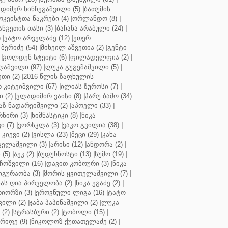
დიმერ ხინჩეგაშვილი (5)
|
ბათუმის
კეისტთა ნაკრები (4)
|
ორლანდო (8)
|
ნგეთის თასი (3)
|
ბაჩანა არაბული (24)
|
)
|
ვატო არველაძე (12)
|
ეთერ
ბერიძე (54)
|
მიხეილ აშვეთია (2)
|
გენტი
|
გოლდენ სტეიტი (6)
|
ფილადელფია (2)
|
აშვილი (97)
|
ლუკა გუგეშაშვილი (5)
|
თი (2)
|
2016 წლის ზაფხულის
 კიტეიშვილი (67)
|
ილიას ზუროსი (7)
|
 (2)
|
ვლადიმირ ვაისი (8)
|
ჰარუ ბაშო (34)
აზ ნადარეიშვილი (2)
|
აპოელი (33)
|
ნირი (3)
|
ხიმნასტიკი (8)
|
ნიკა
 (7)
|
ვორსკლა (3)
|
ვაკო გვილია (38)
|
კიევი (2)
|
ვისლა (23)
|
მეცი (29)
|
კახა
გელაშვილი (3)
|
არისი (12)
|
ანდორა (2)
|
 (5)
|
აეკ (2)
|
ბუდუჩნოსტი (13)
|
სუმო (19)
|
ოშვილი (16)
|
დავით კობოური (3)
|
ნიკა
გურაობა (3)
|
მორის ყვითელაშვილი (7)
|
ას ღია პირველობა (2)
|
ნიკა ეგაძე (2)
|
იორზი (3)
|
ეროვნული ლიგა (16)
|
ტატო
ვილი (2)
|
ჯაბა პაპინაშვილი (2)
|
ლუკა
(2)
|
სტრასბური (2)
|
ტობოლი (15)
|
რიფე (9)
|
ნიკოლოზ ქუთათელაძე (2)
|