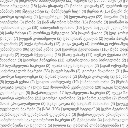
ჰაკუჰო (4)
|
ნიკოლოზ ბასილაშვილი (21)
|
რეალი (5)
|
მაიამი ჰიტი (3)
|
ჯა
შოთა არველაძე (18)
|
კახა ცხადაძე (2)
|
ბაჩანა ცხადაძე (2)
|
ლებრონ ჯეი
ანანიძე (40)
|
შტუტგარტი (2)
|
მანჩესტერ სიტი (4)
|
სერია A (15)
|
ნუკრი რე
გიორგი ფოფხაძე (2)
|
ლივერპული (4)
|
ვილიარეალი (22)
|
მილანი (9)
|
ე
იუვენტუსი (3)
|
რომა (2)
|
სან ანტონიო სპურსი (16)
|
ჩიხურა (3)
|
დინამო ბა
ჩემპიონთა ლიგა (18)
|
თბილისის დინამო (10)
|
ლოს ანჯელეს კლიპერსი
(4)
|
აინტრახტი (2)
|
თორნიკე შენგელია (43)
|
იაკობ ქაჯაია (3)
|
ვიტ ჯორჯი
|
აიაქსი (7)
|
ლევან კობიაშვილი (2)
|
ვალერიან გვილია (2)
|
ლაშა პარუნა
ძალამიძე (2)
|
ბექა ბურჯანაძე (12)
|
გიგა ჭიკაძე (4)
|
თორნიკე ოქრიაშვილ
ყაზაიშვილი (96)
|
გურამ კაშია (63)
|
გიორგი ქვილითაია (116)
|
ბუბა დაუ
ცინცაძე (2)
|
ლევან მჭედლიძე (18)
|
მათე ვაწაძე (11)
|
თემურ ქეცბაია (55
მახარაძე (3)
|
გიორგი ჭანტურია (11)
|
ავსტრალიის ღია პირველობა (2)
|
19-წლამდელთა ნაკრები (2)
|
ლაშა შავდათუაშვილი (2)
|
ადამ ოქრუაშვი
საქართველოს ნაკრები (55)
|
ესტერ სტამი (2)
|
გიორგი მაკარიძე (31)
|
ს
გიორგი ნავალოვსკი (2)
|
მერაბ ურიდია (2)
|
მამუკა გორგოძე (2)
|
საქარ
(8)
|
ლევან ყენია (2)
|
დავით სხირტლაძე (19)
|
ესპანეთის თასი (2)
|
მერაბ
გოგიტა გოგუა (4)
|
ოფი (11)
|
სოლომონ კვირკველია (29)
|
აკაკი ხუბუტია
ღვინიაშვილი (8)
|
საქართველოს 17-წლამდელთა ნაკრები (2)
|
ლუკა ზა
გიორგი აბურჯანია (21)
|
გიორგი გოროზია (2)
|
ჯენარო გატუზო (2)
|
როინ
შოთა გრიგალაშვილი (2)
|
აკაკი გოგია (5)
|
მალხაზ ასათიანი (4)
|
ელგუჯ
ფუტსალის ნაკრები (6)
|
NBA (105)
|
“გოლდენ სტეიტი” (4)
|
გენო პეტრიაშ
საქართველოს ფეხბურთის ფედერაცია (3)
|
საქართველოს ეროვნული ს
საბერძნეთის საკალათბურთო ნაკრები (3)
|
ბეშიქთაში (4)
|
საქართველოს
ფიორენტინა (3)
|
სევილია (5)
|
ლილი (2)
|
ვარლამ ლიპარტელიანი (7)
|