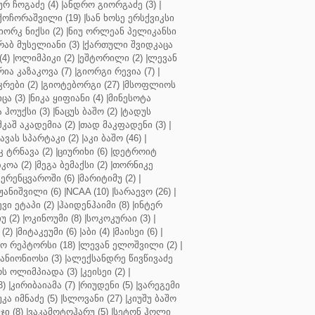
ურ ჩოგაძე (4)
|
ანდრო გიორგაძე (3)
|
ქოჩორაშვილი (19)
|
სან ხოსე ერსქვიკსი
იორკ ნიქსი (2)
|
ნიუ ორლეან პელიკანსი
რაბ მუსელიანი (3)
|
ქართული შვიდკაცა
4)
|
ოლიმპიკი (2)
|
ეშტორილი (2)
|
ლევან
რია კაზაკოვა (7)
|
გიორგი რევია (7)
|
რები (2)
|
გიოტებორგი (27)
|
მსოფლიოს
ცა (3)
|
ნიკა ყიფიანი (4)
|
მინესოტა
ჰოუქსი (3)
|
ნაცუს ბაშო (2)
|
ტადუს
შკაშ აკადემია (2)
|
თად მაკფადენი (3)
|
ავას სპარტაკი (2)
|
აკი ბაშო (46)
|
 ტრნავა (2)
|
ციურიხი (6)
|
დეტროიტ
კოა (2)
|
მეგა ბემაქსი (2)
|
თორნიკე
ერენცვაროში (6)
|
მარიტიმუ (2)
|
ჟანიშვილი (6)
|
NCAA (10)
|
სარაევო (26)
|
ვი ეტაპი (2)
|
ჰაიდენჰაიმი (8)
|
ინტერ
უ (2)
|
ოკინოუმი (8)
|
სოკოკურაი (3)
|
(2)
|
მიტაკეუმი (6)
|
აბი (4)
|
მაისეი (6)
|
 რეპტორსი (18)
|
ლევან ელოშვილი (2)
|
ანიონიოსი (3)
|
ალექსანდრე წივწივაძე
ს ოლიმპიადა (3)
|
კეისეი (2)
|
3)
|
კირიბაიამა (7)
|
რიუდენი (5)
|
ვარეგემი
კა იმნაძე (5)
|
სლოვანი (27)
|
კიუშუ ბაშო
ი (8)
|
ვაკამოტოჰარუ (5)
|
სეტონ ჰოლი