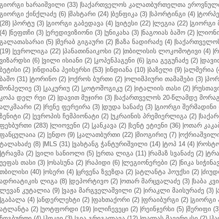
გიორგი ხარაიშვილი (33)
|
საქართველოს კალათბურთელთა ეროვნული 
გიორგი ქინქლაძე (6)
|
შახტარი (24)
|
ბენფიკა (3)
|
სპორტინგი (4)
|
ტორპე
(28)
|
პორტუ (3)
|
გიორგი გაბედავა (4)
|
ვიტესი (22)
|
ლეგია (22)
|
გიორგი 
(4)
|
ნეფთჩი (3)
|
ერედივიზიონი (3)
|
უნიკახა (3)
|
ნაგოიას ბაშო (2)
|
ლიონი 
გალათასარაი (5)
|
მერაბ გიგაური (2)
|
ზაზა ნადირაძე (4)
|
საქართველოს
(19)
|
ევროლიგა (22)
|
პანათინაიკოსი (2)
|
თბილისის ლოკომოტივი (4)
|
რ
ვიზარდსი (6)
|
ვილი ისიანი (2)
|
კოპენჰაგენი (6)
|
გია გეგუჩაძე (2)
|
დავით
ბეტისი (2)
|
ინდიანა პეისერსი (53)
|
ინდიანა (10)
|
ბაზელი (9)
|
ალმერია (
ბაშო (31)
|
ტორინო (2)
|
ოქროს ბურთი (2)
|
ოლიმპიური თამაშები (3)
|
პორ
მონპელიე (3)
|
კაკურიუ (2)
|
კოტოშოგიკუ (2)
|
იტალიის თასი (2)
|
რუსთავი
კოპა დელ რეი (2)
|
დავით მუჯირი (3)
|
საქართველოს 20-წლამდე მორაგბ
ალკმაარი (2)
|
რენე ფერეირა (3)
|
დუდა სანაძე (3)
|
გიორგი შერმადინი (
ზენიტი (2)
|
ევროპის ჩემპიონატი (2)
|
უკრაინის პრემიერლიგა (2)
|
საქარ
ფეხბურთი (283)
|
ლიოვენი (2)
|
კანკავა (2)
|
სენტ ეტიენი (36)
|
ოთარ კაკაბ
ფანცულაია (2)
|
ენდო (9)
|
კალათბურთი (22)
|
მიოგირიუ (7)
|
ოქრიაშვილი
ტალახაძე (8)
|
MLS (31)
|
ვახტანგ ჭანტურიშვილი (14)
|
ტოპ 14 (4)
|
როსტო
|
ტრავმა (2)
|
ვილი სანიოლი (5)
|
ერთა ლიგა (11)
|
რამაზ სვანაძე (2)
|
ტრა
უეფას თასი (3)
|
ოსასუნა (2)
|
რაპიდი (6)
|
ლეგიონერები (2)
|
ნიკა სიჭინავ
თბილისი (40)
|
ოსერი (4)
|
ცრვენა ზვეზდა (2)
|
ატლანტა ჰოუქსი (2)
|
ძიუდო
ადრიატიკის ლიგა (8)
|
დეპორტივო (2)
|
ოთარ მარცვალაძე (3)
|
საბა კვ
ლევან კუტალია (9)
|
ვაჟა მარგველაშვილი (2)
|
ირაკლი მაისურაძე (3)
|
|
გაბალა (4)
|
ანდერლეხტი (2)
|
ფახთაქორი (2)
|
ფრაიბურგი (2)
|
გიორგი 
ატლანტა (2)
|
უოტფორდი (19)
|
ილიჩევეცი (2)
|
რეინჯერსი (5)
|
შერიფი (3
ჩოგბურთი (4)
|
ჰოკეი (3)
|
გია გრიგალავა (12)
|
დალას მავერიკსი (2)
|
ჰა