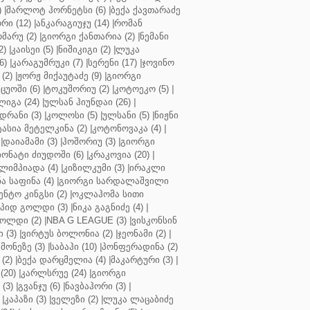
)
|
შარლოტ ჰორნეტსი (6)
|
ბექა ქავთარაძე
რი (12)
|
ანკარაგიუჯუ (14)
|
რომან
მარუ (2)
|
გიორგი ქანთარია (2)
|
ნემანი
2)
|
კაისეი (5)
|
ნიშიკიგი (2)
|
ლუკა
6)
|
კარაგუმრუკი (7)
|
სერენი (17)
|
ჯოვინო
(2)
|
ჟორჟ მიქაუტაძე (9)
|
გიორგი
ცუოში (6)
|
ტოკუშორიუ (2)
|
კოტოეკო (5)
|
იგა (24)
|
ულსან ჰიუნდაი (26)
|
დრანი (3)
|
კოლოსი (5)
|
ულსანი (5)
|
ნიჟნი
ტასია მეტელკინა (2)
|
კოტონოვაკა (4)
|
|
დაიამამი (3)
|
ჰოშორიუ (3)
|
გიორგი
ონატი ძიუდოში (6)
|
კრაკოვია (20)
|
ლიმპიადა (4)
|
კიზილკუმი (3)
|
ირაკლი
ა საფინა (4)
|
გიორგი სარდალაშვილი
ენტო კინგსი (2)
|
ოკლაჰომა სითი
პიდ გოლდი (3)
|
ნიკა გაგნიძე (4)
|
ოლდი (2)
|
NBA G LEAGUE (3)
|
ვისკონსინ
 (3)
|
ვირტუს ბოლონია (2)
|
ჯეონამი (2)
|
მონეზე (3)
|
საბაჰი (10)
|
პონფერადინა (2)
(2)
|
ბექა დარცმელია (4)
|
მაკარტური (3)
|
(20)
|
კარლსრუე (24)
|
გიორგი
(3)
|
გვანჯუ (6)
|
ნავბაჰორი (3)
|
|
კაპაზი (3)
|
ველეზი (2)
|
ლუკა ლაცაბიძე