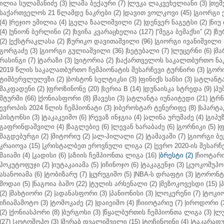
ილია სულამანიძე (3)
|
ლაშა ბექაური (7)
|
ლუკა ლაკვეხელიანი (3)
|
თემ
საქართველოს 21 წლამდე ნაკრები (2)
|
დავით ვოლკოვი (45)
|
გიორგი 
(4)
|
რეჯიო ემილია (4)
|
გელა ზაალიშვილი (2)
|
დენვერ ნაგეტსი (2)
|
ნიუ 
(4)
|
უნიონ ბერლინი (2)
|
ხვიჩა კვარაცხელია (127)
|
“მეგა ბემაქსი” (2)
|
ზუ
(2)
|
ექსტრაკლასა (2)
|
ზურიკო დავითაშვილი (96)
|
გიორგი ივანიშვილი (
გორგაძე (3)
|
გიორგი გულიაშვილი (36)
|
სეტუბალი (7)
|
ლუცერნი (6)
|
მა
რასინგი (7)
|
ტარაზი (3)
|
ვიტორია (2)
|
საქართველოს საკალთბურთო ნაკ
2019 წლის საკალათბურთო ჩემპიონატის შესარჩევი ტურნირი (3)
|
გორი
ტიმბერვლულვზი (2)
|
ბოსტონ სელტიკსი (3)
|
ფინიქს სანსი (3)
|
ატლანტა 
მაკფადენი (2)
|
ფროზინონე (20)
|
სერია B (14)
|
დუნაისკა სტრედა (9)
|
პუ
შტურმი (66)
|
ქონიასფორი (8)
|
შავესი (3)
|
ატლანტა იუნაიტედი (21)
|
ტრნ
ევროპის 2024 წლის ჩემპიონატი (3)
|
იბეროსტარ ტენერიფე (8)
|
სპარტაკ
პისტონსი (3)
|
ტაკაკეიშო (6)
|
რევაზ ინჯგია (4)
|
ალინა ურუშაძე (4)
|
გიპუზ
გაფრინდაშვილი (4)
|
ზაგლებიე (6)
|
ლევან ხარაბაძე (6)
|
გორნიკი (5)
|
ფ
მაგდებურგი (2)
|
მიტორიუ (2)
|
ალ-ჰილალი (2)
|
ტამავაში (7)
|
გიორგი ბე
კრაიოვა (15)
|
კრისტალბეთ ეროვნული ლიგა (2)
|
ევრო 2020-ის შესარჩე
მაიამი (4)
|
კადისი (6)
|
აზიის ჩემპიონთა ლიგა (16)
|
ბრესტი (2)
|
ჩიოტარი
ჰოკუტოფუჯი (2)
|
იუტაკაიამა (5)
|
იჩინოჯო (6)
|
ტაკაგენჯი (3)
|
კუოკოშუჰო 
ასანოიამა (6)
|
ტობიზარუ (7)
|
ცურუგიშო (5)
|
NBA-ს დრაფტი (3)
|
ტორონტო
შოდაი (5)
|
ნაგოია ბაშო (22)
|
ტულის არსენალი (2)
|
მეზოკოვესდი (15)
|
პ
(2)
|
შახტიორი (2)
|
ადანასფორი (3)
|
პანიონისი (3)
|
ლოკერენი (7)
|
ტოკიო
იჩიამამოტო (3)
|
ტომოკაძე (2)
|
დაიეიშო (4)
|
ჩიიოტარიუ (7)
|
იროდორი (
(2)
|
ქონიასპორი (8)
|
ბურგოსი (3)
|
წყალბურთის ჩემპიონთა ლიგა (3)
|
ლუ
(27)
|
კოტოშოჰო (3)
|
მერაბ დვალიშვილი (15)
|
ტოჩინოინი (4)
|
ტაკარაფუჯ