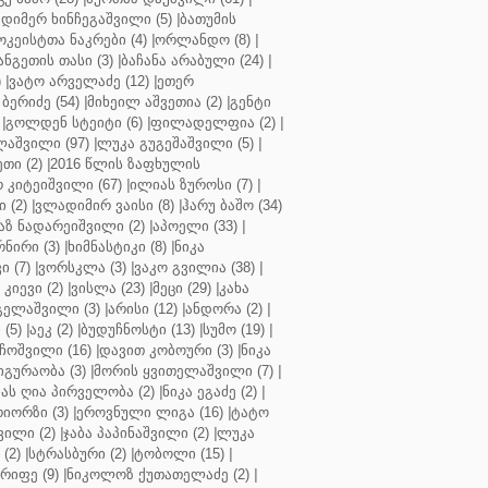
დიმერ ხინჩეგაშვილი (5)
|
ბათუმის
კეისტთა ნაკრები (4)
|
ორლანდო (8)
|
ნგეთის თასი (3)
|
ბაჩანა არაბული (24)
|
)
|
ვატო არველაძე (12)
|
ეთერ
ბერიძე (54)
|
მიხეილ აშვეთია (2)
|
გენტი
|
გოლდენ სტეიტი (6)
|
ფილადელფია (2)
|
აშვილი (97)
|
ლუკა გუგეშაშვილი (5)
|
თი (2)
|
2016 წლის ზაფხულის
 კიტეიშვილი (67)
|
ილიას ზუროსი (7)
|
 (2)
|
ვლადიმირ ვაისი (8)
|
ჰარუ ბაშო (34)
აზ ნადარეიშვილი (2)
|
აპოელი (33)
|
ნირი (3)
|
ხიმნასტიკი (8)
|
ნიკა
 (7)
|
ვორსკლა (3)
|
ვაკო გვილია (38)
|
კიევი (2)
|
ვისლა (23)
|
მეცი (29)
|
კახა
გელაშვილი (3)
|
არისი (12)
|
ანდორა (2)
|
 (5)
|
აეკ (2)
|
ბუდუჩნოსტი (13)
|
სუმო (19)
|
ოშვილი (16)
|
დავით კობოური (3)
|
ნიკა
გურაობა (3)
|
მორის ყვითელაშვილი (7)
|
ას ღია პირველობა (2)
|
ნიკა ეგაძე (2)
|
იორზი (3)
|
ეროვნული ლიგა (16)
|
ტატო
ვილი (2)
|
ჯაბა პაპინაშვილი (2)
|
ლუკა
(2)
|
სტრასბური (2)
|
ტობოლი (15)
|
რიფე (9)
|
ნიკოლოზ ქუთათელაძე (2)
|