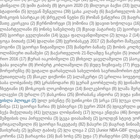
ცხინვალი (3)
|
ჯიმი ტაბიძე (8)
|
ტოკიო 2020 (3)
|
მილუოკი ბაქსი (33)
|
ვლა
სტადიონი (5)
|
ლევან შენგელია (39)
|
კახა კალაძე (6)
|
საქართველოს ჰო
მოსკოვის სპარტაკი (4)
|
ბრუკლინ ნეტსი (5)
|
რომან ჭანტურია (3)
|
საფრა
მათე კვირკვია (2)
|
ჩერნომორეცი (3)
|
ომონია (3)
|
დავით ხოჭოლავა (16
ლიპარტელიანი (6)
|
ონისე სანებლიძე (3)
|
ზვიად პატარიძე (2)
|
გიორგი 
(50)
|
გიორგი გველესიანი (14)
|
გუგა ფალავანდიშვილი (2)
|
ლიგა 2 (14)
გოგა ბითაძე (134)
|
დალასი (28)
|
ევრობასკეტ 2017 (2)
|
სანდრო მამუკელ
პოგონი (3)
|
გიორგი წიტაიშვილი (33)
|
სანდრო ბაზაძე (2)
|
ხობის კოლხე
ოლიმპიური თამაშები (2)
|
საქართველოს 21-წლამდე ნაკრები (5)
|
ოთარ
რიო 2016 (17)
|
ზურაბ იაკობიშვილი (2)
|
მიხეილ ყაველაშვილი (2)
|
პაოკი
|
ჯაბა ჯიღაური (8)
|
რობერტ კობლიაშვილი (5)
|
ბუდუ ზივზივაძე (77)
|
რევ
მორეირენსე (6)
|
ვიტალი დარასელიას სახელობის საერთაშორისო ტურ
ქუთათელაძე (3)
|
მაიკლ დიქსონი (2)
|
ალაშკერტი (2)
|
კრილია სოვეტოვი
საბა ლობჟანიძე (90)
|
კრასნოდარი (6)
|
გურამ გიორბელიძე (6)
|
დინამო 
ჩხეტიანი (4)
|
მოსკოვის ლოკომოტივი (14)
|
სილკებორგი (8)
|
ლაშა შერ
ალავესი (3)
|
ურალი (7)
|
ბასკონია (25)
|
მორაბანკ ანდორა (2)
|
იუტა ჯაზი
ვისლა პლოცკი (2)
|
ჟილ ვისენტე (5)
|
ეთნიკოსი (3)
|
არკა (15)
|
ლუკა ლოჩ
ნინუა (11)
|
გიორგი ზარია (8)
|
ესბიერგი (3)
|
ევრო 2024 (5)
|
ფიგურული ცი
ბექა მიქელთაძე (41)
|
ელგუჯა ლობჯანიძე (17)
|
ლიგა ენდესა (46)
|
სოფი
მემფისის ღია პირველობა (3)
|
გეგა დიასამიძე (2)
|
გოლდენ სტეიტ უორ
გრიგალაშვილი (6)
|
გიორგი ჩაკვეტაძე (82)
|
სპაერი (2)
|
ბაგრატ ნინიაშ
მაისურაძე (2)
|
ჯემალ ტაბიძე (2)
|
ლა ლიგა 2 (22)
|
Junior NBA-GBF ლიგა 
კორონა (12)
|
სარაგოსა (16)
|
სან ხოსე (25)
|
უფა (7)
|
რანდერსი (20)
|
ტენე