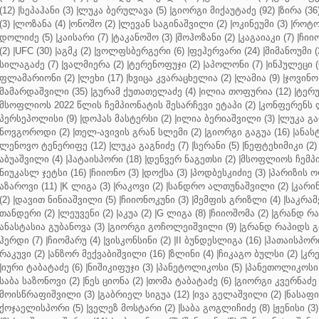
(12)
|
სეპაჰანი (3)
|
ლუკა ბერულავა (5)
|
გიორგი მიქაუტაძე (92)
|
ზირა (36
(3)
|
ლოზანა (4)
|
ონოშო (2)
|
ლევან საგინაშვილი (2)
|
ოკინეუმი (3)
|
როტო
დოლიძე (5)
|
კაისარი (7)
|
ტაკანოშო (3)
|
შოჰოზანი (2)
|
კაგაიაკი (7)
|
ჩიიო
(2)
|
UFC (30)
|
აგმკ (2)
|
ვოლფსბერგერი (6)
|
ფეჰერვარი (24)
|
შიმანოუმი (
სილაგაძე (7)
|
ვალმიერა (2)
|
ტერენოფუჯი (2)
|
აპოლონი (7)
|
ინჰულეცი (
ფლამარიონი (2)
|
ლეხი (17)
|
ხვიცა კვარაცხელია (2)
|
ლამია (9)
|
ჯოვინო 
მამარდაშვილი (35)
|
გურამ ქუთათელაძე (4)
|
ილია თოფურია (12)
|
ტერუ
მსოფლიოს 2022 წლის ჩემპიონატის შესარჩევი ეტაპი (2)
|
კონფერენს ლ
პერსეპოლისი (9)
|
დოჰას მასტერსი (2)
|
ილია ბერიაშვილი (3)
|
ლუკა გა
ნოვგოროდი (2)
|
თელ-ავივის გრან სლემი (2)
|
გიორგი გაგუა (16)
|
ანას
ლენოვო ტენერიფე (12)
|
ლუკა გაგნიძე (7)
|
სერანი (5)
|
ნეფტეხიმიკი (2)
აბუაშვილი (4)
|
ჰატაისპორი (18)
|
დენვერ ნაგეთსი (2)
|
მსოფლიოს ჩემპი
ნიუკასლ ჯეტსი (16)
|
ჩიიონო (3)
|
დოქსა (3)
|
პოდბესკიძიე (3)
|
პარიზის ო
აზაროვი (11)
|
K ლიგა (3)
|
რაკოვი (2)
|
სანდრო ალთუნაშვილი (2)
|
კარინ
(2)
|
დავით ნინიაშვილი (5)
|
ჩიიონოკუნი (3)
|
მემფის გრიზლი (4)
|
საკრამ
თანდერი (2)
|
ლეუვენი (2)
|
აკუა (2)
|
G ლიგა (8)
|
ჩიიოშომა (2)
|
გრანდ რა
ანასტასია გუბანოვა (3)
|
გიორგი გოჩოლეიშვილი (9)
|
გრანდ რაპიდს გ
ჰერდი (7)
|
ჩიომარუ (4)
|
ვისკონსინი (2)
|
II ბუნდესლიგა (16)
|
ჰათაისპორი
რაკუვი (2)
|
ანზორ მექვაბიშვილი (16)
|
ზლინი (4)
|
ჩიკაგო ბულსი (2)
|
კრე
|
იური ტაბატაძე (6)
|
ნიშიკიფუჯი (3)
|
პანეტოლიკოსი (5)
|
პანეთოლიკოსი 
საბა საზონოვი (2)
|
ნეს ციონა (2)
|
თომა ტაბატაძე (6)
|
გიორგი კვერნაძე 
მოისწრაფიშვილი (3)
|
გაბრიელ სიგუა (12)
|
ივა გელაშვილი (2)
|
ნასაფი 
ქოჯაელისპორი (5)
|
ველეზ მოსტარი (2)
|
საბა გოგლიჩიძე (8)
|
ჟენისი (3)