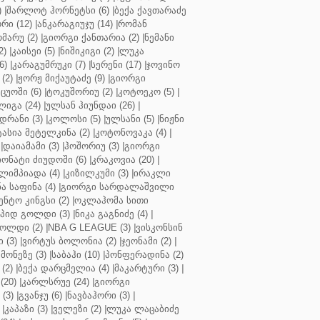
)
|
შარლოტ ჰორნეტსი (6)
|
ბექა ქავთარაძე
რი (12)
|
ანკარაგიუჯუ (14)
|
რომან
მარუ (2)
|
გიორგი ქანთარია (2)
|
ნემანი
2)
|
კაისეი (5)
|
ნიშიკიგი (2)
|
ლუკა
6)
|
კარაგუმრუკი (7)
|
სერენი (17)
|
ჯოვინო
(2)
|
ჟორჟ მიქაუტაძე (9)
|
გიორგი
ცუოში (6)
|
ტოკუშორიუ (2)
|
კოტოეკო (5)
|
იგა (24)
|
ულსან ჰიუნდაი (26)
|
დრანი (3)
|
კოლოსი (5)
|
ულსანი (5)
|
ნიჟნი
ტასია მეტელკინა (2)
|
კოტონოვაკა (4)
|
|
დაიამამი (3)
|
ჰოშორიუ (3)
|
გიორგი
ონატი ძიუდოში (6)
|
კრაკოვია (20)
|
ლიმპიადა (4)
|
კიზილკუმი (3)
|
ირაკლი
ა საფინა (4)
|
გიორგი სარდალაშვილი
ენტო კინგსი (2)
|
ოკლაჰომა სითი
პიდ გოლდი (3)
|
ნიკა გაგნიძე (4)
|
ოლდი (2)
|
NBA G LEAGUE (3)
|
ვისკონსინ
 (3)
|
ვირტუს ბოლონია (2)
|
ჯეონამი (2)
|
მონეზე (3)
|
საბაჰი (10)
|
პონფერადინა (2)
(2)
|
ბექა დარცმელია (4)
|
მაკარტური (3)
|
(20)
|
კარლსრუე (24)
|
გიორგი
(3)
|
გვანჯუ (6)
|
ნავბაჰორი (3)
|
|
კაპაზი (3)
|
ველეზი (2)
|
ლუკა ლაცაბიძე