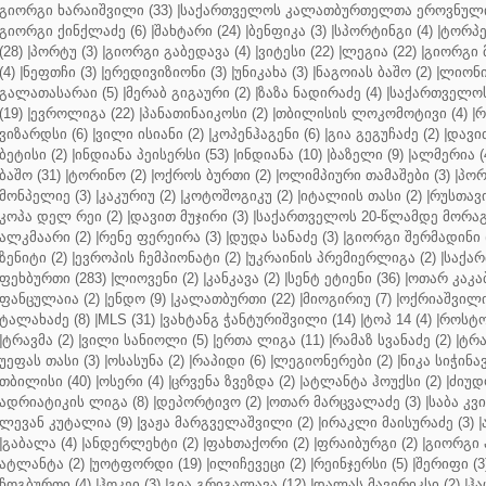
გიორგი ხარაიშვილი (33)
|
საქართველოს კალათბურთელთა ეროვნული 
გიორგი ქინქლაძე (6)
|
შახტარი (24)
|
ბენფიკა (3)
|
სპორტინგი (4)
|
ტორპე
(28)
|
პორტუ (3)
|
გიორგი გაბედავა (4)
|
ვიტესი (22)
|
ლეგია (22)
|
გიორგი 
(4)
|
ნეფთჩი (3)
|
ერედივიზიონი (3)
|
უნიკახა (3)
|
ნაგოიას ბაშო (2)
|
ლიონი 
გალათასარაი (5)
|
მერაბ გიგაური (2)
|
ზაზა ნადირაძე (4)
|
საქართველოს
(19)
|
ევროლიგა (22)
|
პანათინაიკოსი (2)
|
თბილისის ლოკომოტივი (4)
|
რ
ვიზარდსი (6)
|
ვილი ისიანი (2)
|
კოპენჰაგენი (6)
|
გია გეგუჩაძე (2)
|
დავით
ბეტისი (2)
|
ინდიანა პეისერსი (53)
|
ინდიანა (10)
|
ბაზელი (9)
|
ალმერია (
ბაშო (31)
|
ტორინო (2)
|
ოქროს ბურთი (2)
|
ოლიმპიური თამაშები (3)
|
პორ
მონპელიე (3)
|
კაკურიუ (2)
|
კოტოშოგიკუ (2)
|
იტალიის თასი (2)
|
რუსთავი
კოპა დელ რეი (2)
|
დავით მუჯირი (3)
|
საქართველოს 20-წლამდე მორაგბ
ალკმაარი (2)
|
რენე ფერეირა (3)
|
დუდა სანაძე (3)
|
გიორგი შერმადინი (
ზენიტი (2)
|
ევროპის ჩემპიონატი (2)
|
უკრაინის პრემიერლიგა (2)
|
საქარ
ფეხბურთი (283)
|
ლიოვენი (2)
|
კანკავა (2)
|
სენტ ეტიენი (36)
|
ოთარ კაკაბ
ფანცულაია (2)
|
ენდო (9)
|
კალათბურთი (22)
|
მიოგირიუ (7)
|
ოქრიაშვილი
ტალახაძე (8)
|
MLS (31)
|
ვახტანგ ჭანტურიშვილი (14)
|
ტოპ 14 (4)
|
როსტო
|
ტრავმა (2)
|
ვილი სანიოლი (5)
|
ერთა ლიგა (11)
|
რამაზ სვანაძე (2)
|
ტრა
უეფას თასი (3)
|
ოსასუნა (2)
|
რაპიდი (6)
|
ლეგიონერები (2)
|
ნიკა სიჭინავ
თბილისი (40)
|
ოსერი (4)
|
ცრვენა ზვეზდა (2)
|
ატლანტა ჰოუქსი (2)
|
ძიუდო
ადრიატიკის ლიგა (8)
|
დეპორტივო (2)
|
ოთარ მარცვალაძე (3)
|
საბა კვ
ლევან კუტალია (9)
|
ვაჟა მარგველაშვილი (2)
|
ირაკლი მაისურაძე (3)
|
|
გაბალა (4)
|
ანდერლეხტი (2)
|
ფახთაქორი (2)
|
ფრაიბურგი (2)
|
გიორგი 
ატლანტა (2)
|
უოტფორდი (19)
|
ილიჩევეცი (2)
|
რეინჯერსი (5)
|
შერიფი (3
ჩოგბურთი (4)
|
ჰოკეი (3)
|
გია გრიგალავა (12)
|
დალას მავერიკსი (2)
|
ჰა