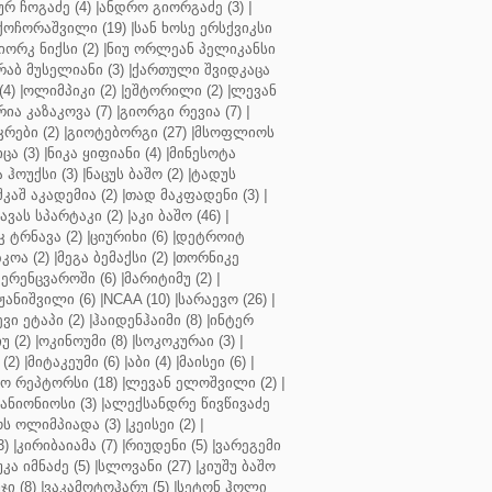
ურ ჩოგაძე (4)
|
ანდრო გიორგაძე (3)
|
ქოჩორაშვილი (19)
|
სან ხოსე ერსქვიკსი
იორკ ნიქსი (2)
|
ნიუ ორლეან პელიკანსი
რაბ მუსელიანი (3)
|
ქართული შვიდკაცა
4)
|
ოლიმპიკი (2)
|
ეშტორილი (2)
|
ლევან
რია კაზაკოვა (7)
|
გიორგი რევია (7)
|
რები (2)
|
გიოტებორგი (27)
|
მსოფლიოს
ცა (3)
|
ნიკა ყიფიანი (4)
|
მინესოტა
ჰოუქსი (3)
|
ნაცუს ბაშო (2)
|
ტადუს
შკაშ აკადემია (2)
|
თად მაკფადენი (3)
|
ავას სპარტაკი (2)
|
აკი ბაშო (46)
|
 ტრნავა (2)
|
ციურიხი (6)
|
დეტროიტ
კოა (2)
|
მეგა ბემაქსი (2)
|
თორნიკე
ერენცვაროში (6)
|
მარიტიმუ (2)
|
ჟანიშვილი (6)
|
NCAA (10)
|
სარაევო (26)
|
ვი ეტაპი (2)
|
ჰაიდენჰაიმი (8)
|
ინტერ
უ (2)
|
ოკინოუმი (8)
|
სოკოკურაი (3)
|
(2)
|
მიტაკეუმი (6)
|
აბი (4)
|
მაისეი (6)
|
 რეპტორსი (18)
|
ლევან ელოშვილი (2)
|
ანიონიოსი (3)
|
ალექსანდრე წივწივაძე
ს ოლიმპიადა (3)
|
კეისეი (2)
|
3)
|
კირიბაიამა (7)
|
რიუდენი (5)
|
ვარეგემი
კა იმნაძე (5)
|
სლოვანი (27)
|
კიუშუ ბაშო
ი (8)
|
ვაკამოტოჰარუ (5)
|
სეტონ ჰოლი