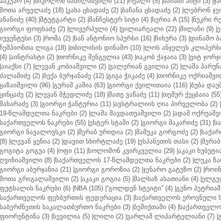
ჰაკუჰო (4)
|
ნიკოლოზ ბასილაშვილი (21)
|
რეალი (5)
|
მაიამი ჰიტი (3)
|
ჯა
შოთა არველაძე (18)
|
კახა ცხადაძე (2)
|
ბაჩანა ცხადაძე (2)
|
ლებრონ ჯეი
ანანიძე (40)
|
შტუტგარტი (2)
|
მანჩესტერ სიტი (4)
|
სერია A (15)
|
ნუკრი რე
გიორგი ფოფხაძე (2)
|
ლივერპული (4)
|
ვილიარეალი (22)
|
მილანი (9)
|
ე
იუვენტუსი (3)
|
რომა (2)
|
სან ანტონიო სპურსი (16)
|
ჩიხურა (3)
|
დინამო ბა
ჩემპიონთა ლიგა (18)
|
თბილისის დინამო (10)
|
ლოს ანჯელეს კლიპერსი
(4)
|
აინტრახტი (2)
|
თორნიკე შენგელია (43)
|
იაკობ ქაჯაია (3)
|
ვიტ ჯორჯი
|
აიაქსი (7)
|
ლევან კობიაშვილი (2)
|
ვალერიან გვილია (2)
|
ლაშა პარუნა
ძალამიძე (2)
|
ბექა ბურჯანაძე (12)
|
გიგა ჭიკაძე (4)
|
თორნიკე ოქრიაშვილ
ყაზაიშვილი (96)
|
გურამ კაშია (63)
|
გიორგი ქვილითაია (116)
|
ბუბა დაუ
ცინცაძე (2)
|
ლევან მჭედლიძე (18)
|
მათე ვაწაძე (11)
|
თემურ ქეცბაია (55
მახარაძე (3)
|
გიორგი ჭანტურია (11)
|
ავსტრალიის ღია პირველობა (2)
|
19-წლამდელთა ნაკრები (2)
|
ლაშა შავდათუაშვილი (2)
|
ადამ ოქრუაშვი
საქართველოს ნაკრები (55)
|
ესტერ სტამი (2)
|
გიორგი მაკარიძე (31)
|
ს
გიორგი ნავალოვსკი (2)
|
მერაბ ურიდია (2)
|
მამუკა გორგოძე (2)
|
საქარ
(8)
|
ლევან ყენია (2)
|
დავით სხირტლაძე (19)
|
ესპანეთის თასი (2)
|
მერაბ
გოგიტა გოგუა (4)
|
ოფი (11)
|
სოლომონ კვირკველია (29)
|
აკაკი ხუბუტია
ღვინიაშვილი (8)
|
საქართველოს 17-წლამდელთა ნაკრები (2)
|
ლუკა ზა
გიორგი აბურჯანია (21)
|
გიორგი გოროზია (2)
|
ჯენარო გატუზო (2)
|
როინ
შოთა გრიგალაშვილი (2)
|
აკაკი გოგია (5)
|
მალხაზ ასათიანი (4)
|
ელგუჯ
ფუტსალის ნაკრები (6)
|
NBA (105)
|
“გოლდენ სტეიტი” (4)
|
გენო პეტრიაშ
საქართველოს ფეხბურთის ფედერაცია (3)
|
საქართველოს ეროვნული ს
საბერძნეთის საკალათბურთო ნაკრები (3)
|
ბეშიქთაში (4)
|
საქართველოს
ფიორენტინა (3)
|
სევილია (5)
|
ლილი (2)
|
ვარლამ ლიპარტელიანი (7)
|