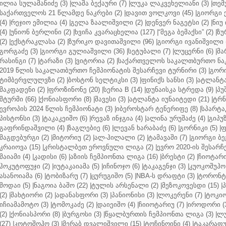
ილია სულამანიძე (3)
|
ლაშა ბექაური (7)
|
ლუკა ლაკვეხელიანი (3)
|
თემ
საქართველოს 21 წლამდე ნაკრები (2)
|
დავით ვოლკოვი (45)
|
გიორგი 
(4)
|
რეჯიო ემილია (4)
|
გელა ზაალიშვილი (2)
|
დენვერ ნაგეტსი (2)
|
ნიუ 
(4)
|
უნიონ ბერლინი (2)
|
ხვიჩა კვარაცხელია (127)
|
“მეგა ბემაქსი” (2)
|
ზუ
(2)
|
ექსტრაკლასა (2)
|
ზურიკო დავითაშვილი (96)
|
გიორგი ივანიშვილი (
გორგაძე (3)
|
გიორგი გულიაშვილი (36)
|
სეტუბალი (7)
|
ლუცერნი (6)
|
მა
რასინგი (7)
|
ტარაზი (3)
|
ვიტორია (2)
|
საქართველოს საკალთბურთო ნაკ
2019 წლის საკალათბურთო ჩემპიონატის შესარჩევი ტურნირი (3)
|
გორი
ტიმბერვლულვზი (2)
|
ბოსტონ სელტიკსი (3)
|
ფინიქს სანსი (3)
|
ატლანტა 
მაკფადენი (2)
|
ფროზინონე (20)
|
სერია B (14)
|
დუნაისკა სტრედა (9)
|
პუ
შტურმი (66)
|
ქონიასფორი (8)
|
შავესი (3)
|
ატლანტა იუნაიტედი (21)
|
ტრნ
ევროპის 2024 წლის ჩემპიონატი (3)
|
იბეროსტარ ტენერიფე (8)
|
სპარტაკ
პისტონსი (3)
|
ტაკაკეიშო (6)
|
რევაზ ინჯგია (4)
|
ალინა ურუშაძე (4)
|
გიპუზ
გაფრინდაშვილი (4)
|
ზაგლებიე (6)
|
ლევან ხარაბაძე (6)
|
გორნიკი (5)
|
ფ
მაგდებურგი (2)
|
მიტორიუ (2)
|
ალ-ჰილალი (2)
|
ტამავაში (7)
|
გიორგი ბე
კრაიოვა (15)
|
კრისტალბეთ ეროვნული ლიგა (2)
|
ევრო 2020-ის შესარჩე
მაიამი (4)
|
კადისი (6)
|
აზიის ჩემპიონთა ლიგა (16)
|
ბრესტი (2)
|
ჩიოტარი
ჰოკუტოფუჯი (2)
|
იუტაკაიამა (5)
|
იჩინოჯო (6)
|
ტაკაგენჯი (3)
|
კუოკოშუჰო 
ასანოიამა (6)
|
ტობიზარუ (7)
|
ცურუგიშო (5)
|
NBA-ს დრაფტი (3)
|
ტორონტო
შოდაი (5)
|
ნაგოია ბაშო (22)
|
ტულის არსენალი (2)
|
მეზოკოვესდი (15)
|
პ
(2)
|
შახტიორი (2)
|
ადანასფორი (3)
|
პანიონისი (3)
|
ლოკერენი (7)
|
ტოკიო
იჩიამამოტო (3)
|
ტომოკაძე (2)
|
დაიეიშო (4)
|
ჩიიოტარიუ (7)
|
იროდორი (
(2)
|
ქონიასპორი (8)
|
ბურგოსი (3)
|
წყალბურთის ჩემპიონთა ლიგა (3)
|
ლუ
(27)
|
კოტოშოჰო (3)
|
მერაბ დვალიშვილი (15)
|
ტოჩინოინი (4)
|
ტაკარაფუჯ