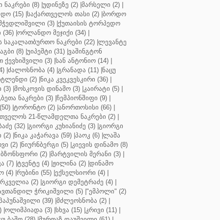
ნაკრები (8)
|
უდინეზე (2)
|
მარსელი (2)
|
დო (15)
|
საქართველოს თასი (2)
|
ბორდო
მჭედლიშვილი (3)
|
ქუთაისის ტორპედო
(36)
|
ორლანდო მეჯიქი (34)
|
 საკალათბურთო ნაკრები (22)
|
ლევანტე
აგბი (8)
|
უიპეშტი (31)
|
ვაშინგტონ
 ქევხიშვილი (3)
|
სან ანტონიო (14)
|
4)
|
ძალოსნობა (4)
|
გრანადა (11)
|
ნაცუ
ტლენდი (2)
|
ნიკა კვეკვესკირი (36)
|
 (3)
|
მოსკოვის დინამო (3)
|
კაირატი (5)
|
ეთა ნაკრები (3)
|
ჩემპიონშიფი (9)
|
50)
|
ტორონტო (2)
|
ანორთოსისი (66)
|
თველოს 21-წლამდელთა ნაკრები (2)
|
აძე (32)
|
გიორგი კუხიანიძე (3)
|
გიორგი
 (2)
|
ნიკა კაჭარავა (59)
|
პაოკ (6)
|
ლაშა
ვი (2)
|
ნიურნბერგი (5)
|
კიევის დინამო (8)
ბზონსფორი (2)
|
მარტვილის მერანი (3)
|
ა (7)
|
ტვენტე (4)
|
ჟილინა (2)
|
დინამო
 (4)
|
რუბინი (55)
|
ექსელსიორი (4)
|
ირკველია (2)
|
გიორგი დემეტრაძე (4)
|
ავთანდილ ჭრიკიშვილი (5)
|
"ემპოლი" (2)
პაპუნაშვილი (39)
|
მძლეოსნობა (2)
|
)
|
ოლიმპიადა (3)
|
სხვა (15)
|
კრივი (11)
|
ცუ ბაშო (28)
|
მურთაზ დაუშვილი (61)
|