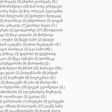
ურ ჩოგაძე (4)
|
ანდრო გიორგაძე (3)
|
ქოჩორაშვილი (19)
|
სან ხოსე ერსქვიკსი
იორკ ნიქსი (2)
|
ნიუ ორლეან პელიკანსი
რაბ მუსელიანი (3)
|
ქართული შვიდკაცა
4)
|
ოლიმპიკი (2)
|
ეშტორილი (2)
|
ლევან
რია კაზაკოვა (7)
|
გიორგი რევია (7)
|
რები (2)
|
გიოტებორგი (27)
|
მსოფლიოს
ცა (3)
|
ნიკა ყიფიანი (4)
|
მინესოტა
ჰოუქსი (3)
|
ნაცუს ბაშო (2)
|
ტადუს
შკაშ აკადემია (2)
|
თად მაკფადენი (3)
|
ავას სპარტაკი (2)
|
აკი ბაშო (46)
|
 ტრნავა (3)
|
ციურიხი (6)
|
დეტროიტ
კოა (2)
|
მეგა ბემაქსი (2)
|
თორნიკე
ერენცვაროში (6)
|
მარიტიმუ (2)
|
ჟანიშვილი (6)
|
NCAA (10)
|
სარაევო (26)
|
ვი ეტაპი (2)
|
ჰაიდენჰაიმი (9)
|
ინტერ
უ (2)
|
ოკინოუმი (8)
|
სოკოკურაი (3)
|
(2)
|
მიტაკეუმი (6)
|
აბი (4)
|
მაისეი (6)
|
 რეპტორსი (18)
|
ლევან ელოშვილი (2)
|
ანიონიოსი (3)
|
ალექსანდრე წივწივაძე
ს ოლიმპიადა (3)
|
კეისეი (2)
|
3)
|
კირიბაიამა (7)
|
რიუდენი (5)
|
ვარეგემი
კა იმნაძე (5)
|
სლოვანი (27)
|
კიუშუ ბაშო
ი (8)
|
ვაკამოტოჰარუ (5)
|
სეტონ ჰოლი