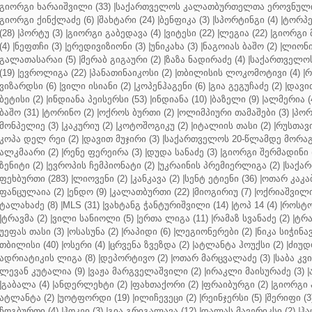
გიორგი ხარაიშვილი (33)
|
საქართველოს კალათბურთელთა ეროვნული 
გიორგი ქინქლაძე (6)
|
შახტარი (24)
|
ბენფიკა (3)
|
სპორტინგი (4)
|
ტორპე
(28)
|
პორტუ (3)
|
გიორგი გაბედავა (4)
|
ვიტესი (22)
|
ლეგია (22)
|
გიორგი 
(4)
|
ნეფთჩი (3)
|
ერედივიზიონი (3)
|
უნიკახა (3)
|
ნაგოიას ბაშო (2)
|
ლიონი 
გალათასარაი (5)
|
მერაბ გიგაური (2)
|
ზაზა ნადირაძე (4)
|
საქართველოს
(19)
|
ევროლიგა (22)
|
პანათინაიკოსი (2)
|
თბილისის ლოკომოტივი (4)
|
რ
ვიზარდსი (6)
|
ვილი ისიანი (2)
|
კოპენჰაგენი (6)
|
გია გეგუჩაძე (2)
|
დავით
ბეტისი (2)
|
ინდიანა პეისერსი (53)
|
ინდიანა (10)
|
ბაზელი (9)
|
ალმერია (
ბაშო (31)
|
ტორინო (2)
|
ოქროს ბურთი (2)
|
ოლიმპიური თამაშები (3)
|
პორ
მონპელიე (3)
|
კაკურიუ (2)
|
კოტოშოგიკუ (2)
|
იტალიის თასი (2)
|
რუსთავი
კოპა დელ რეი (2)
|
დავით მუჯირი (3)
|
საქართველოს 20-წლამდე მორაგბ
ალკმაარი (2)
|
რენე ფერეირა (3)
|
დუდა სანაძე (3)
|
გიორგი შერმადინი (
ზენიტი (2)
|
ევროპის ჩემპიონატი (2)
|
უკრაინის პრემიერლიგა (2)
|
საქარ
ფეხბურთი (283)
|
ლიოვენი (2)
|
კანკავა (2)
|
სენტ ეტიენი (36)
|
ოთარ კაკაბ
ფანცულაია (2)
|
ენდო (9)
|
კალათბურთი (22)
|
მიოგირიუ (7)
|
ოქრიაშვილი
ტალახაძე (8)
|
MLS (31)
|
ვახტანგ ჭანტურიშვილი (14)
|
ტოპ 14 (4)
|
როსტო
|
ტრავმა (2)
|
ვილი სანიოლი (5)
|
ერთა ლიგა (11)
|
რამაზ სვანაძე (2)
|
ტრა
უეფას თასი (3)
|
ოსასუნა (2)
|
რაპიდი (6)
|
ლეგიონერები (2)
|
ნიკა სიჭინავ
თბილისი (40)
|
ოსერი (4)
|
ცრვენა ზვეზდა (2)
|
ატლანტა ჰოუქსი (2)
|
ძიუდო
ადრიატიკის ლიგა (8)
|
დეპორტივო (2)
|
ოთარ მარცვალაძე (3)
|
საბა კვ
ლევან კუტალია (9)
|
ვაჟა მარგველაშვილი (2)
|
ირაკლი მაისურაძე (3)
|
|
გაბალა (4)
|
ანდერლეხტი (2)
|
ფახთაქორი (2)
|
ფრაიბურგი (2)
|
გიორგი 
ატლანტა (2)
|
უოტფორდი (19)
|
ილიჩევეცი (2)
|
რეინჯერსი (5)
|
შერიფი (3
ჩოგბურთი (4)
|
ჰოკეი (3)
|
გია გრიგალავა (12)
|
დალას მავერიკსი (2)
|
ჰა