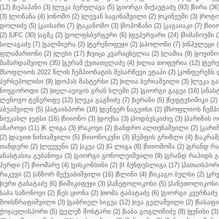
(12)
|
სეპაჰანი (3)
|
ლუკა ბერულავა (5)
|
გიორგი მიქაუტაძე (93)
|
ზირა (36
(3)
|
ლოზანა (4)
|
ონოშო (2)
|
ლევან საგინაშვილი (2)
|
ოკინეუმი (3)
|
როტო
დოლიძე (5)
|
კაისარი (7)
|
ტაკანოშო (3)
|
შოჰოზანი (2)
|
კაგაიაკი (7)
|
ჩიიო
(2)
|
UFC (30)
|
აგმკ (2)
|
ვოლფსბერგერი (6)
|
ფეჰერვარი (24)
|
შიმანოუმი (
სილაგაძე (7)
|
ვალმიერა (2)
|
ტერენოფუჯი (2)
|
აპოლონი (7)
|
ინჰულეცი (
ფლამარიონი (2)
|
ლეხი (17)
|
ხვიცა კვარაცხელია (2)
|
ლამია (9)
|
ჯოვინო 
მამარდაშვილი (35)
|
გურამ ქუთათელაძე (4)
|
ილია თოფურია (12)
|
ტერუ
მსოფლიოს 2022 წლის ჩემპიონატის შესარჩევი ეტაპი (2)
|
კონფერენს ლ
პერსეპოლისი (9)
|
დოჰას მასტერსი (2)
|
ილია ბერიაშვილი (3)
|
ლუკა გა
ნოვგოროდი (2)
|
თელ-ავივის გრან სლემი (2)
|
გიორგი გაგუა (16)
|
ანას
ლენოვო ტენერიფე (12)
|
ლუკა გაგნიძე (7)
|
სერანი (5)
|
ნეფტეხიმიკი (2)
აბუაშვილი (5)
|
ჰატაისპორი (18)
|
დენვერ ნაგეთსი (2)
|
მსოფლიოს ჩემპი
ნიუკასლ ჯეტსი (16)
|
ჩიიონო (3)
|
დოქსა (3)
|
პოდბესკიძიე (3)
|
პარიზის ო
აზაროვი (11)
|
K ლიგა (3)
|
რაკოვი (2)
|
სანდრო ალთუნაშვილი (2)
|
კარინ
(2)
|
დავით ნინიაშვილი (5)
|
ჩიიონოკუნი (3)
|
მემფის გრიზლი (4)
|
საკრამ
თანდერი (2)
|
ლეუვენი (2)
|
აკუა (2)
|
G ლიგა (8)
|
ჩიიოშომა (2)
|
გრანდ რა
ანასტასია გუბანოვა (3)
|
გიორგი გოჩოლეიშვილი (9)
|
გრანდ რაპიდს გ
ჰერდი (7)
|
ჩიომარუ (4)
|
ვისკონსინი (2)
|
II ბუნდესლიგა (17)
|
ჰათაისპორი
რაკუვი (2)
|
ანზორ მექვაბიშვილი (16)
|
ზლინი (4)
|
ჩიკაგო ბულსი (2)
|
კრე
|
იური ტაბატაძე (6)
|
ნიშიკიფუჯი (3)
|
პანეტოლიკოსი (5)
|
პანეთოლიკოსი 
საბა საზონოვი (2)
|
ნეს ციონა (2)
|
თომა ტაბატაძე (6)
|
გიორგი კვერნაძე 
მოისწრაფიშვილი (3)
|
გაბრიელ სიგუა (12)
|
ივა გელაშვილი (2)
|
ნასაფი 
ქოჯაელისპორი (5)
|
ველეზ მოსტარი (2)
|
საბა გოგლიჩიძე (8)
|
ჟენისი (3)