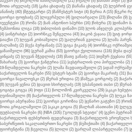
ჰაკუჰო (4)
|
ნიკოლოზ ბასილაშვილი (21)
|
რეალი (5)
|
მაიამი ჰიტი (3)
|
ჯა
შოთა არველაძე (18)
|
კახა ცხადაძე (2)
|
ბაჩანა ცხადაძე (2)
|
ლებრონ ჯეი
ანანიძე (40)
|
შტუტგარტი (2)
|
მანჩესტერ სიტი (4)
|
სერია A (15)
|
ნუკრი რე
გიორგი ფოფხაძე (2)
|
ლივერპული (4)
|
ვილიარეალი (23)
|
მილანი (9)
|
ე
იუვენტუსი (3)
|
რომა (2)
|
სან ანტონიო სპურსი (16)
|
ჩიხურა (3)
|
დინამო ბა
ჩემპიონთა ლიგა (18)
|
თბილისის დინამო (10)
|
ლოს ანჯელეს კლიპერსი
(4)
|
აინტრახტი (2)
|
თორნიკე შენგელია (43)
|
იაკობ ქაჯაია (3)
|
ვიტ ჯორჯი
|
აიაქსი (7)
|
ლევან კობიაშვილი (2)
|
ვალერიან გვილია (2)
|
ლაშა პარუნა
ძალამიძე (2)
|
ბექა ბურჯანაძე (12)
|
გიგა ჭიკაძე (4)
|
თორნიკე ოქრიაშვილ
ყაზაიშვილი (96)
|
გურამ კაშია (63)
|
გიორგი ქვილითაია (116)
|
ბუბა დაუ
ცინცაძე (2)
|
ლევან მჭედლიძე (18)
|
მათე ვაწაძე (11)
|
თემურ ქეცბაია (55
მახარაძე (3)
|
გიორგი ჭანტურია (11)
|
ავსტრალიის ღია პირველობა (2)
|
19-წლამდელთა ნაკრები (2)
|
ლაშა შავდათუაშვილი (2)
|
ადამ ოქრუაშვი
საქართველოს ნაკრები (55)
|
ესტერ სტამი (2)
|
გიორგი მაკარიძე (31)
|
ს
გიორგი ნავალოვსკი (2)
|
მერაბ ურიდია (2)
|
მამუკა გორგოძე (2)
|
საქარ
(8)
|
ლევან ყენია (2)
|
დავით სხირტლაძე (19)
|
ესპანეთის თასი (2)
|
მერაბ
გოგიტა გოგუა (4)
|
ოფი (11)
|
სოლომონ კვირკველია (29)
|
აკაკი ხუბუტია
ღვინიაშვილი (8)
|
საქართველოს 17-წლამდელთა ნაკრები (2)
|
ლუკა ზა
გიორგი აბურჯანია (21)
|
გიორგი გოროზია (2)
|
ჯენარო გატუზო (2)
|
როინ
შოთა გრიგალაშვილი (2)
|
აკაკი გოგია (5)
|
მალხაზ ასათიანი (4)
|
ელგუჯ
ფუტსალის ნაკრები (6)
|
NBA (105)
|
“გოლდენ სტეიტი” (4)
|
გენო პეტრიაშ
საქართველოს ფეხბურთის ფედერაცია (3)
|
საქართველოს ეროვნული ს
საბერძნეთის საკალათბურთო ნაკრები (3)
|
ბეშიქთაში (4)
|
საქართველოს
ფიორენტინა (3)
|
სევილია (5)
|
ლილი (2)
|
ვარლამ ლიპარტელიანი (7)
|