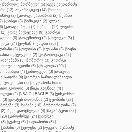
)
|
შარლოტ ჰორნეტსი (6)
|
ბექა ქავთარაძე
რი (12)
|
ანკარაგიუჯუ (14)
|
რომან
მარუ (2)
|
გიორგი ქანთარია (2)
|
ნემანი
2)
|
კაისეი (5)
|
ნიშიკიგი (2)
|
ლუკა
6)
|
კარაგუმრუკი (7)
|
სერენი (17)
|
ჯოვინო
(2)
|
ჟორჟ მიქაუტაძე (9)
|
გიორგი
ცუოში (6)
|
ტოკუშორიუ (2)
|
კოტოეკო (5)
|
იგა (24)
|
ულსან ჰიუნდაი (26)
|
დრანი (3)
|
კოლოსი (5)
|
ულსანი (5)
|
ნიჟნი
ტასია მეტელკინა (2)
|
კოტონოვაკა (4)
|
|
დაიამამი (3)
|
ჰოშორიუ (3)
|
გიორგი
ონატი ძიუდოში (6)
|
კრაკოვია (20)
|
ლიმპიადა (4)
|
კიზილკუმი (3)
|
ირაკლი
ა საფინა (4)
|
გიორგი სარდალაშვილი
ენტო კინგსი (2)
|
ოკლაჰომა სითი
პიდ გოლდი (3)
|
ნიკა გაგნიძე (4)
|
ოლდი (2)
|
NBA G LEAGUE (3)
|
ვისკონსინ
 (3)
|
ვირტუს ბოლონია (2)
|
ჯეონამი (2)
|
მონეზე (3)
|
საბაჰი (10)
|
პონფერადინა (2)
(2)
|
ბექა დარცმელია (4)
|
მაკარტური (3)
|
(20)
|
კარლსრუე (24)
|
გიორგი
(3)
|
გვანჯუ (6)
|
ნავბაჰორი (3)
|
|
კაპაზი (3)
|
ველეზი (2)
|
ლუკა ლაცაბიძე