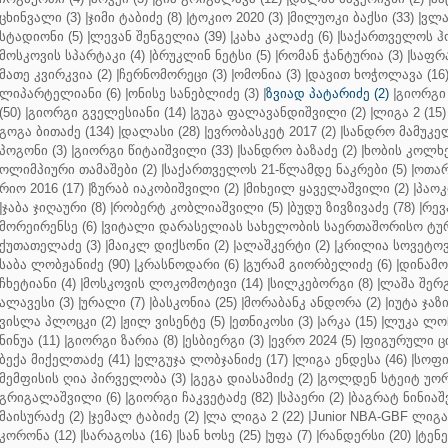
ცხინვალი (3)
|
ჯიმი ტაბიძე (8)
|
ტოკიო 2020 (3)
|
მილუოკი ბაქსი (33)
|
ვლა
სტადიონი (5)
|
ლევან შენგელია (39)
|
კახა კალაძე (6)
|
საქართველოს ჰო
მოსკოვის სპარტაკი (4)
|
ბრუკლინ ნეტსი (5)
|
რომან ჭანტურია (3)
|
საფრა
მათე კვირკვია (2)
|
ჩერნომორეცი (3)
|
ომონია (3)
|
დავით ხოჭოლავა (16
ლიპარტელიანი (6)
|
ონისე სანებლიძე (3)
|
ზვიად პატარიძე (2)
|
გიორგი 
(50)
|
გიორგი გველესიანი (14)
|
გუგა ფალავანდიშვილი (2)
|
ლიგა 2 (15)
გოგა ბითაძე (134)
|
დალასი (28)
|
ევრობასკეტ 2017 (2)
|
სანდრო მამუკელ
პოგონი (3)
|
გიორგი წიტაიშვილი (33)
|
სანდრო ბაზაძე (2)
|
ხობის კოლხე
ოლიმპიური თამაშები (2)
|
საქართველოს 21-წლამდე ნაკრები (5)
|
ოთარ
რიო 2016 (17)
|
ზურაბ იაკობიშვილი (2)
|
მიხეილ ყაველაშვილი (2)
|
პაოკი
|
ჯაბა ჯიღაური (8)
|
რობერტ კობლიაშვილი (5)
|
ბუდუ ზივზივაძე (78)
|
რევ
მორეირენსე (6)
|
ვიტალი დარასელიას სახელობის საერთაშორისო ტურ
ქუთათელაძე (3)
|
მაიკლ დიქსონი (2)
|
ალაშკერტი (2)
|
კრილია სოვეტოვი
საბა ლობჟანიძე (90)
|
კრასნოდარი (6)
|
გურამ გიორბელიძე (6)
|
დინამო 
ჩხეტიანი (4)
|
მოსკოვის ლოკომოტივი (14)
|
სილკებორგი (8)
|
ლაშა შერ
ალავესი (3)
|
ურალი (7)
|
ბასკონია (25)
|
მორაბანკ ანდორა (2)
|
იუტა ჯაზი
ვისლა პლოცკი (2)
|
ჟილ ვისენტე (5)
|
ეთნიკოსი (3)
|
არკა (15)
|
ლუკა ლოჩ
ნინუა (11)
|
გიორგი ზარია (8)
|
ესბიერგი (3)
|
ევრო 2024 (5)
|
ფიგურული ცი
ბექა მიქელთაძე (41)
|
ელგუჯა ლობჯანიძე (17)
|
ლიგა ენდესა (46)
|
სოფი
მემფისის ღია პირველობა (3)
|
გეგა დიასამიძე (2)
|
გოლდენ სტეიტ უორ
გრიგალაშვილი (6)
|
გიორგი ჩაკვეტაძე (82)
|
სპაერი (2)
|
ბაგრატ ნინიაშ
მაისურაძე (2)
|
ჯემალ ტაბიძე (2)
|
ლა ლიგა 2 (22)
|
Junior NBA-GBF ლიგა 
კორონა (12)
|
სარაგოსა (16)
|
სან ხოსე (25)
|
უფა (7)
|
რანდერსი (20)
|
ტენე