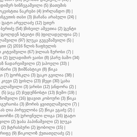
დიმერ ხინჩეგაშვილი (5)
|
ბათუმის
კეისტთა ნაკრები (4)
|
ორლანდო (8)
|
ნგეთის თასი (3)
|
ბაჩანა არაბული (24)
|
)
|
ვატო არველაძე (12)
|
ეთერ
ბერიძე (54)
|
მიხეილ აშვეთია (2)
|
გენტი
|
გოლდენ სტეიტი (6)
|
ფილადელფია (2)
|
აშვილი (97)
|
ლუკა გუგეშაშვილი (5)
|
თი (2)
|
2016 წლის ზაფხულის
 კიტეიშვილი (67)
|
ილიას ზუროსი (7)
|
 (2)
|
ვლადიმირ ვაისი (8)
|
ჰარუ ბაშო (34)
აზ ნადარეიშვილი (2)
|
აპოელი (33)
|
ნირი (3)
|
ხიმნასტიკი (8)
|
ნიკა
 (7)
|
ვორსკლა (3)
|
ვაკო გვილია (38)
|
კიევი (2)
|
ვისლა (23)
|
მეცი (30)
|
კახა
გელაშვილი (3)
|
არისი (12)
|
ანდორა (2)
|
 (5)
|
აეკ (2)
|
ბუდუჩნოსტი (13)
|
სუმო (19)
|
ოშვილი (16)
|
დავით კობოური (3)
|
ნიკა
გურაობა (3)
|
მორის ყვითელაშვილი (7)
|
ას ღია პირველობა (2)
|
ნიკა ეგაძე (2)
|
იორზი (3)
|
ეროვნული ლიგა (16)
|
ტატო
ვილი (2)
|
ჯაბა პაპინაშვილი (2)
|
ლუკა
(2)
|
სტრასბური (2)
|
ტობოლი (15)
|
რიფე (9)
|
ნიკოლოზ ქუთათელაძე (2)
|