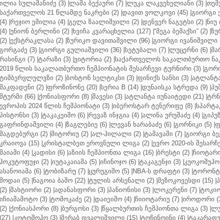
ილია სულამანიძე (3)
|
ლაშა ბექაური (7)
|
ლუკა ლაკვეხელიანი (3)
|
თემ
საქართველოს 21 წლამდე ნაკრები (2)
|
დავით ვოლკოვი (45)
|
გიორგი 
(4)
|
რეჯიო ემილია (4)
|
გელა ზაალიშვილი (2)
|
დენვერ ნაგეტსი (2)
|
ნიუ 
(4)
|
უნიონ ბერლინი (2)
|
ხვიჩა კვარაცხელია (127)
|
“მეგა ბემაქსი” (2)
|
ზუ
(2)
|
ექსტრაკლასა (2)
|
ზურიკო დავითაშვილი (96)
|
გიორგი ივანიშვილი (
გორგაძე (3)
|
გიორგი გულიაშვილი (36)
|
სეტუბალი (7)
|
ლუცერნი (6)
|
მა
რასინგი (7)
|
ტარაზი (3)
|
ვიტორია (2)
|
საქართველოს საკალთბურთო ნაკ
2019 წლის საკალათბურთო ჩემპიონატის შესარჩევი ტურნირი (3)
|
გორი
ტიმბერვლულვზი (2)
|
ბოსტონ სელტიკსი (3)
|
ფინიქს სანსი (3)
|
ატლანტა 
მაკფადენი (2)
|
ფროზინონე (20)
|
სერია B (14)
|
დუნაისკა სტრედა (9)
|
პუ
შტურმი (66)
|
ქონიასფორი (8)
|
შავესი (3)
|
ატლანტა იუნაიტედი (21)
|
ტრნ
ევროპის 2024 წლის ჩემპიონატი (3)
|
იბეროსტარ ტენერიფე (8)
|
სპარტაკ
პისტონსი (3)
|
ტაკაკეიშო (6)
|
რევაზ ინჯგია (4)
|
ალინა ურუშაძე (4)
|
გიპუზ
გაფრინდაშვილი (4)
|
ზაგლებიე (6)
|
ლევან ხარაბაძე (6)
|
გორნიკი (5)
|
ფ
მაგდებურგი (2)
|
მიტორიუ (2)
|
ალ-ჰილალი (2)
|
ტამავაში (7)
|
გიორგი ბე
კრაიოვა (15)
|
კრისტალბეთ ეროვნული ლიგა (2)
|
ევრო 2020-ის შესარჩე
მაიამი (4)
|
კადისი (6)
|
აზიის ჩემპიონთა ლიგა (16)
|
ბრესტი (2)
|
ჩიოტარი
ჰოკუტოფუჯი (2)
|
იუტაკაიამა (5)
|
იჩინოჯო (6)
|
ტაკაგენჯი (3)
|
კუოკოშუჰო 
ასანოიამა (6)
|
ტობიზარუ (7)
|
ცურუგიშო (5)
|
NBA-ს დრაფტი (3)
|
ტორონტო
შოდაი (5)
|
ნაგოია ბაშო (22)
|
ტულის არსენალი (2)
|
მეზოკოვესდი (15)
|
პ
(2)
|
შახტიორი (2)
|
ადანასფორი (3)
|
პანიონისი (3)
|
ლოკერენი (7)
|
ტოკიო
იჩიამამოტო (3)
|
ტომოკაძე (2)
|
დაიეიშო (4)
|
ჩიიოტარიუ (7)
|
იროდორი (
(2)
|
ქონიასპორი (8)
|
ბურგოსი (3)
|
წყალბურთის ჩემპიონთა ლიგა (3)
|
ლუ
(27)
|
კოტოშოჰო (3)
|
მერაბ დვალიშვილი (15)
|
ტოჩინოინი (4)
|
ტაკარაფუჯ