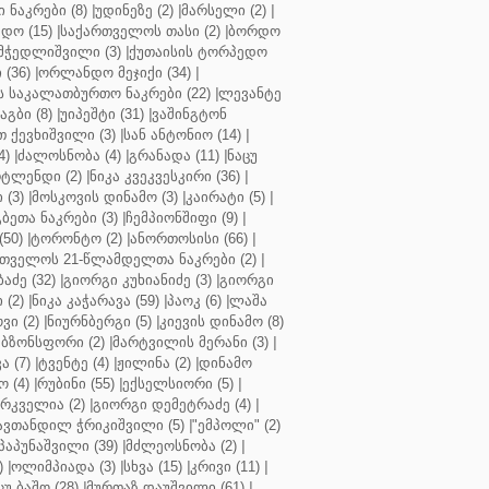
ნაკრები (8)
|
უდინეზე (2)
|
მარსელი (2)
|
დო (15)
|
საქართველოს თასი (2)
|
ბორდო
მჭედლიშვილი (3)
|
ქუთაისის ტორპედო
(36)
|
ორლანდო მეჯიქი (34)
|
 საკალათბურთო ნაკრები (22)
|
ლევანტე
აგბი (8)
|
უიპეშტი (31)
|
ვაშინგტონ
 ქევხიშვილი (3)
|
სან ანტონიო (14)
|
4)
|
ძალოსნობა (4)
|
გრანადა (11)
|
ნაცუ
ტლენდი (2)
|
ნიკა კვეკვესკირი (36)
|
 (3)
|
მოსკოვის დინამო (3)
|
კაირატი (5)
|
ეთა ნაკრები (3)
|
ჩემპიონშიფი (9)
|
50)
|
ტორონტო (2)
|
ანორთოსისი (66)
|
თველოს 21-წლამდელთა ნაკრები (2)
|
აძე (32)
|
გიორგი კუხიანიძე (3)
|
გიორგი
 (2)
|
ნიკა კაჭარავა (59)
|
პაოკ (6)
|
ლაშა
ვი (2)
|
ნიურნბერგი (5)
|
კიევის დინამო (8)
ბზონსფორი (2)
|
მარტვილის მერანი (3)
|
ა (7)
|
ტვენტე (4)
|
ჟილინა (2)
|
დინამო
 (4)
|
რუბინი (55)
|
ექსელსიორი (5)
|
ირკველია (2)
|
გიორგი დემეტრაძე (4)
|
ავთანდილ ჭრიკიშვილი (5)
|
"ემპოლი" (2)
პაპუნაშვილი (39)
|
მძლეოსნობა (2)
|
)
|
ოლიმპიადა (3)
|
სხვა (15)
|
კრივი (11)
|
ცუ ბაშო (28)
|
მურთაზ დაუშვილი (61)
|