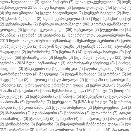
ილია სულამანიძე (3)
|
ლაშა ბექაური (7)
|
ლუკა ლაკვეხელიანი (3)
|
თემ
საქართველოს 21 წლამდე ნაკრები (2)
|
დავით ვოლკოვი (45)
|
გიორგი 
(4)
|
რეჯიო ემილია (4)
|
გელა ზაალიშვილი (2)
|
დენვერ ნაგეტსი (2)
|
ნიუ 
(4)
|
უნიონ ბერლინი (2)
|
ხვიჩა კვარაცხელია (127)
|
“მეგა ბემაქსი” (2)
|
ზუ
(2)
|
ექსტრაკლასა (2)
|
ზურიკო დავითაშვილი (96)
|
გიორგი ივანიშვილი (
გორგაძე (3)
|
გიორგი გულიაშვილი (36)
|
სეტუბალი (7)
|
ლუცერნი (6)
|
მა
რასინგი (7)
|
ტარაზი (3)
|
ვიტორია (2)
|
საქართველოს საკალთბურთო ნაკ
2019 წლის საკალათბურთო ჩემპიონატის შესარჩევი ტურნირი (3)
|
გორი
ტიმბერვლულვზი (2)
|
ბოსტონ სელტიკსი (3)
|
ფინიქს სანსი (3)
|
ატლანტა 
მაკფადენი (2)
|
ფროზინონე (20)
|
სერია B (14)
|
დუნაისკა სტრედა (9)
|
პუ
შტურმი (66)
|
ქონიასფორი (8)
|
შავესი (3)
|
ატლანტა იუნაიტედი (21)
|
ტრნ
ევროპის 2024 წლის ჩემპიონატი (3)
|
იბეროსტარ ტენერიფე (8)
|
სპარტაკ
პისტონსი (3)
|
ტაკაკეიშო (6)
|
რევაზ ინჯგია (4)
|
ალინა ურუშაძე (4)
|
გიპუზ
გაფრინდაშვილი (4)
|
ზაგლებიე (6)
|
ლევან ხარაბაძე (6)
|
გორნიკი (5)
|
ფ
მაგდებურგი (2)
|
მიტორიუ (2)
|
ალ-ჰილალი (2)
|
ტამავაში (7)
|
გიორგი ბე
კრაიოვა (15)
|
კრისტალბეთ ეროვნული ლიგა (2)
|
ევრო 2020-ის შესარჩე
მაიამი (4)
|
კადისი (6)
|
აზიის ჩემპიონთა ლიგა (16)
|
ბრესტი (2)
|
ჩიოტარი
ჰოკუტოფუჯი (2)
|
იუტაკაიამა (5)
|
იჩინოჯო (6)
|
ტაკაგენჯი (3)
|
კუოკოშუჰო 
ასანოიამა (6)
|
ტობიზარუ (7)
|
ცურუგიშო (5)
|
NBA-ს დრაფტი (3)
|
ტორონტო
შოდაი (5)
|
ნაგოია ბაშო (22)
|
ტულის არსენალი (2)
|
მეზოკოვესდი (15)
|
პ
(2)
|
შახტიორი (2)
|
ადანასფორი (3)
|
პანიონისი (3)
|
ლოკერენი (7)
|
ტოკიო
იჩიამამოტო (3)
|
ტომოკაძე (2)
|
დაიეიშო (4)
|
ჩიიოტარიუ (7)
|
იროდორი (
(2)
|
ქონიასპორი (8)
|
ბურგოსი (3)
|
წყალბურთის ჩემპიონთა ლიგა (3)
|
ლუ
(27)
|
კოტოშოჰო (3)
|
მერაბ დვალიშვილი (15)
|
ტოჩინოინი (4)
|
ტაკარაფუჯ