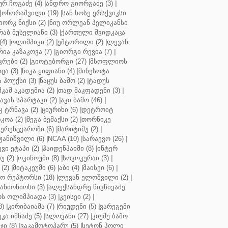
ურ ჩოგაძე (4)
|
ანდრო გიორგაძე (3)
|
ქოჩორაშვილი (19)
|
სან ხოსე ერსქვიკსი
იორკ ნიქსი (2)
|
ნიუ ორლეან პელიკანსი
რაბ მუსელიანი (3)
|
ქართული შვიდკაცა
4)
|
ოლიმპიკი (2)
|
ეშტორილი (2)
|
ლევან
რია კაზაკოვა (7)
|
გიორგი რევია (7)
|
რები (2)
|
გიოტებორგი (27)
|
მსოფლიოს
ცა (3)
|
ნიკა ყიფიანი (4)
|
მინესოტა
ჰოუქსი (3)
|
ნაცუს ბაშო (2)
|
ტადუს
შკაშ აკადემია (2)
|
თად მაკფადენი (3)
|
ავას სპარტაკი (2)
|
აკი ბაშო (46)
|
 ტრნავა (2)
|
ციურიხი (6)
|
დეტროიტ
კოა (2)
|
მეგა ბემაქსი (2)
|
თორნიკე
ერენცვაროში (6)
|
მარიტიმუ (2)
|
ჟანიშვილი (6)
|
NCAA (10)
|
სარაევო (26)
|
ვი ეტაპი (2)
|
ჰაიდენჰაიმი (8)
|
ინტერ
უ (2)
|
ოკინოუმი (8)
|
სოკოკურაი (3)
|
(2)
|
მიტაკეუმი (6)
|
აბი (4)
|
მაისეი (6)
|
 რეპტორსი (18)
|
ლევან ელოშვილი (2)
|
ანიონიოსი (3)
|
ალექსანდრე წივწივაძე
ს ოლიმპიადა (3)
|
კეისეი (2)
|
3)
|
კირიბაიამა (7)
|
რიუდენი (5)
|
ვარეგემი
კა იმნაძე (5)
|
სლოვანი (27)
|
კიუშუ ბაშო
ი (8)
|
ვაკამოტოჰარუ (5)
|
სეტონ ჰოლი