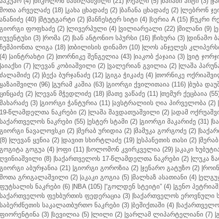
ჰაკუჰო (4)
|
ნიკოლოზ ბასილაშვილი (21)
|
რეალი (5)
|
მაიამი ჰიტი (3)
|
ჯა
შოთა არველაძე (18)
|
კახა ცხადაძე (2)
|
ბაჩანა ცხადაძე (2)
|
ლებრონ ჯეი
ანანიძე (40)
|
შტუტგარტი (2)
|
მანჩესტერ სიტი (4)
|
სერია A (15)
|
ნუკრი რე
გიორგი ფოფხაძე (2)
|
ლივერპული (4)
|
ვილიარეალი (22)
|
მილანი (9)
|
ე
იუვენტუსი (3)
|
რომა (2)
|
სან ანტონიო სპურსი (16)
|
ჩიხურა (3)
|
დინამო ბა
ჩემპიონთა ლიგა (18)
|
თბილისის დინამო (10)
|
ლოს ანჯელეს კლიპერსი
(4)
|
აინტრახტი (2)
|
თორნიკე შენგელია (43)
|
იაკობ ქაჯაია (3)
|
ვიტ ჯორჯი
|
აიაქსი (7)
|
ლევან კობიაშვილი (2)
|
ვალერიან გვილია (2)
|
ლაშა პარუნა
ძალამიძე (2)
|
ბექა ბურჯანაძე (12)
|
გიგა ჭიკაძე (4)
|
თორნიკე ოქრიაშვილ
ყაზაიშვილი (96)
|
გურამ კაშია (63)
|
გიორგი ქვილითაია (116)
|
ბუბა დაუ
ცინცაძე (2)
|
ლევან მჭედლიძე (18)
|
მათე ვაწაძე (11)
|
თემურ ქეცბაია (55
მახარაძე (3)
|
გიორგი ჭანტურია (11)
|
ავსტრალიის ღია პირველობა (2)
|
19-წლამდელთა ნაკრები (2)
|
ლაშა შავდათუაშვილი (2)
|
ადამ ოქრუაშვი
საქართველოს ნაკრები (55)
|
ესტერ სტამი (2)
|
გიორგი მაკარიძე (31)
|
ს
გიორგი ნავალოვსკი (2)
|
მერაბ ურიდია (2)
|
მამუკა გორგოძე (2)
|
საქარ
(8)
|
ლევან ყენია (2)
|
დავით სხირტლაძე (19)
|
ესპანეთის თასი (2)
|
მერაბ
გოგიტა გოგუა (4)
|
ოფი (11)
|
სოლომონ კვირკველია (29)
|
აკაკი ხუბუტია
ღვინიაშვილი (8)
|
საქართველოს 17-წლამდელთა ნაკრები (2)
|
ლუკა ზა
გიორგი აბურჯანია (21)
|
გიორგი გოროზია (2)
|
ჯენარო გატუზო (2)
|
როინ
შოთა გრიგალაშვილი (2)
|
აკაკი გოგია (5)
|
მალხაზ ასათიანი (4)
|
ელგუჯ
ფუტსალის ნაკრები (6)
|
NBA (105)
|
“გოლდენ სტეიტი” (4)
|
გენო პეტრიაშ
საქართველოს ფეხბურთის ფედერაცია (3)
|
საქართველოს ეროვნული ს
საბერძნეთის საკალათბურთო ნაკრები (3)
|
ბეშიქთაში (4)
|
საქართველოს
ფიორენტინა (3)
|
სევილია (5)
|
ლილი (2)
|
ვარლამ ლიპარტელიანი (7)
|