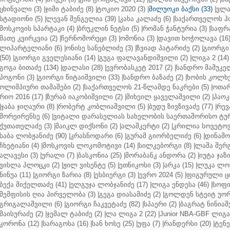
ცხინვალი (3)
|
ჯიმი ტაბიძე (8)
|
ტოკიო 2020 (3)
|
მილუოკი ბაქსი (33)
|
ვლა
სტადიონი (5)
|
ლევან შენგელია (39)
|
კახა კალაძე (6)
|
საქართველოს ჰო
მოსკოვის სპარტაკი (4)
|
ბრუკლინ ნეტსი (5)
|
რომან ჭანტურია (3)
|
საფრა
მათე კვირკვია (2)
|
ჩერნომორეცი (3)
|
ომონია (3)
|
დავით ხოჭოლავა (16
ლიპარტელიანი (6)
|
ონისე სანებლიძე (3)
|
ზვიად პატარიძე (2)
|
გიორგი 
(50)
|
გიორგი გველესიანი (14)
|
გუგა ფალავანდიშვილი (2)
|
ლიგა 2 (14)
გოგა ბითაძე (134)
|
დალასი (28)
|
ევრობასკეტ 2017 (2)
|
სანდრო მამუკელ
პოგონი (3)
|
გიორგი წიტაიშვილი (33)
|
სანდრო ბაზაძე (2)
|
ხობის კოლხე
ოლიმპიური თამაშები (2)
|
საქართველოს 21-წლამდე ნაკრები (5)
|
ოთარ
რიო 2016 (17)
|
ზურაბ იაკობიშვილი (2)
|
მიხეილ ყაველაშვილი (2)
|
პაოკი
|
ჯაბა ჯიღაური (8)
|
რობერტ კობლიაშვილი (5)
|
ბუდუ ზივზივაძე (77)
|
რევ
მორეირენსე (6)
|
ვიტალი დარასელიას სახელობის საერთაშორისო ტურ
ქუთათელაძე (3)
|
მაიკლ დიქსონი (2)
|
ალაშკერტი (2)
|
კრილია სოვეტოვი
საბა ლობჟანიძე (90)
|
კრასნოდარი (6)
|
გურამ გიორბელიძე (6)
|
დინამო 
ჩხეტიანი (4)
|
მოსკოვის ლოკომოტივი (14)
|
სილკებორგი (8)
|
ლაშა შერ
ალავესი (3)
|
ურალი (7)
|
ბასკონია (25)
|
მორაბანკ ანდორა (2)
|
იუტა ჯაზი
ვისლა პლოცკი (2)
|
ჟილ ვისენტე (5)
|
ეთნიკოსი (3)
|
არკა (15)
|
ლუკა ლოჩ
ნინუა (11)
|
გიორგი ზარია (8)
|
ესბიერგი (3)
|
ევრო 2024 (5)
|
ფიგურული ცი
ბექა მიქელთაძე (41)
|
ელგუჯა ლობჯანიძე (17)
|
ლიგა ენდესა (46)
|
სოფი
მემფისის ღია პირველობა (3)
|
გეგა დიასამიძე (2)
|
გოლდენ სტეიტ უორ
გრიგალაშვილი (6)
|
გიორგი ჩაკვეტაძე (82)
|
სპაერი (2)
|
ბაგრატ ნინიაშ
მაისურაძე (2)
|
ჯემალ ტაბიძე (2)
|
ლა ლიგა 2 (22)
|
Junior NBA-GBF ლიგა 
კორონა (12)
|
სარაგოსა (16)
|
სან ხოსე (25)
|
უფა (7)
|
რანდერსი (20)
|
ტენე