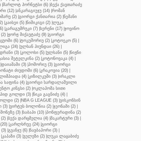
)
|
შარლოტ ჰორნეტსი (6)
|
ბექა ქავთარაძე
რი (12)
|
ანკარაგიუჯუ (14)
|
რომან
მარუ (2)
|
გიორგი ქანთარია (2)
|
ნემანი
2)
|
კაისეი (5)
|
ნიშიკიგი (2)
|
ლუკა
6)
|
კარაგუმრუკი (7)
|
სერენი (17)
|
ჯოვინო
(2)
|
ჟორჟ მიქაუტაძე (9)
|
გიორგი
ცუოში (6)
|
ტოკუშორიუ (2)
|
კოტოეკო (5)
|
იგა (24)
|
ულსან ჰიუნდაი (26)
|
დრანი (3)
|
კოლოსი (5)
|
ულსანი (5)
|
ნიჟნი
ტასია მეტელკინა (2)
|
კოტონოვაკა (4)
|
|
დაიამამი (3)
|
ჰოშორიუ (3)
|
გიორგი
ონატი ძიუდოში (6)
|
კრაკოვია (20)
|
ლიმპიადა (4)
|
კიზილკუმი (3)
|
ირაკლი
ა საფინა (4)
|
გიორგი სარდალაშვილი
ენტო კინგსი (2)
|
ოკლაჰომა სითი
პიდ გოლდი (3)
|
ნიკა გაგნიძე (4)
|
ოლდი (2)
|
NBA G LEAGUE (3)
|
ვისკონსინ
 (3)
|
ვირტუს ბოლონია (2)
|
ჯეონამი (2)
|
მონეზე (3)
|
საბაჰი (10)
|
პონფერადინა (2)
(2)
|
ბექა დარცმელია (4)
|
მაკარტური (3)
|
(20)
|
კარლსრუე (24)
|
გიორგი
(3)
|
გვანჯუ (6)
|
ნავბაჰორი (3)
|
|
კაპაზი (3)
|
ველეზი (2)
|
ლუკა ლაცაბიძე