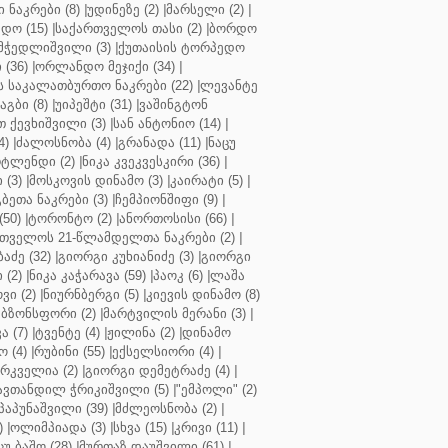
ნაკრები (8)
|
უდინეზე (2)
|
მარსელი (2)
|
დო (15)
|
საქართველოს თასი (2)
|
ბორდო
მჭედლიშვილი (3)
|
ქუთაისის ტორპედო
(36)
|
ორლანდო მეჯიქი (34)
|
 საკალათბურთო ნაკრები (22)
|
ლევანტე
აგბი (8)
|
უიპეშტი (31)
|
ვაშინგტონ
 ქევხიშვილი (3)
|
სან ანტონიო (14)
|
4)
|
ძალოსნობა (4)
|
გრანადა (11)
|
ნაცუ
ტლენდი (2)
|
ნიკა კვეკვესკირი (36)
|
 (3)
|
მოსკოვის დინამო (3)
|
კაირატი (5)
|
ეთა ნაკრები (3)
|
ჩემპიონშიფი (9)
|
50)
|
ტორონტო (2)
|
ანორთოსისი (66)
|
თველოს 21-წლამდელთა ნაკრები (2)
|
აძე (32)
|
გიორგი კუხიანიძე (3)
|
გიორგი
 (2)
|
ნიკა კაჭარავა (59)
|
პაოკ (6)
|
ლაშა
ვი (2)
|
ნიურნბერგი (5)
|
კიევის დინამო (8)
ბზონსფორი (2)
|
მარტვილის მერანი (3)
|
ა (7)
|
ტვენტე (4)
|
ჟილინა (2)
|
დინამო
 (4)
|
რუბინი (55)
|
ექსელსიორი (4)
|
ირკველია (2)
|
გიორგი დემეტრაძე (4)
|
ავთანდილ ჭრიკიშვილი (5)
|
"ემპოლი" (2)
პაპუნაშვილი (39)
|
მძლეოსნობა (2)
|
)
|
ოლიმპიადა (3)
|
სხვა (15)
|
კრივი (11)
|
ცუ ბაშო (28)
|
მურთაზ დაუშვილი (61)
|