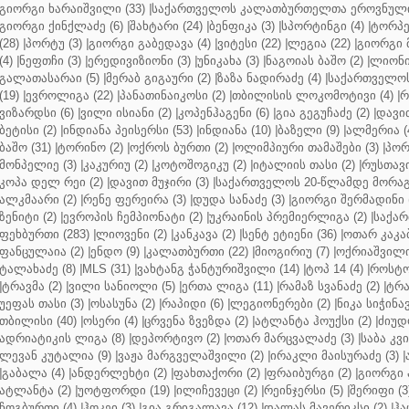
გიორგი ხარაიშვილი (33)
|
საქართველოს კალათბურთელთა ეროვნული 
გიორგი ქინქლაძე (6)
|
შახტარი (24)
|
ბენფიკა (3)
|
სპორტინგი (4)
|
ტორპე
(28)
|
პორტუ (3)
|
გიორგი გაბედავა (4)
|
ვიტესი (22)
|
ლეგია (22)
|
გიორგი 
(4)
|
ნეფთჩი (3)
|
ერედივიზიონი (3)
|
უნიკახა (3)
|
ნაგოიას ბაშო (2)
|
ლიონი 
გალათასარაი (5)
|
მერაბ გიგაური (2)
|
ზაზა ნადირაძე (4)
|
საქართველოს
(19)
|
ევროლიგა (22)
|
პანათინაიკოსი (2)
|
თბილისის ლოკომოტივი (4)
|
რ
ვიზარდსი (6)
|
ვილი ისიანი (2)
|
კოპენჰაგენი (6)
|
გია გეგუჩაძე (2)
|
დავით
ბეტისი (2)
|
ინდიანა პეისერსი (53)
|
ინდიანა (10)
|
ბაზელი (9)
|
ალმერია (
ბაშო (31)
|
ტორინო (2)
|
ოქროს ბურთი (2)
|
ოლიმპიური თამაშები (3)
|
პორ
მონპელიე (3)
|
კაკურიუ (2)
|
კოტოშოგიკუ (2)
|
იტალიის თასი (2)
|
რუსთავი
კოპა დელ რეი (2)
|
დავით მუჯირი (3)
|
საქართველოს 20-წლამდე მორაგბ
ალკმაარი (2)
|
რენე ფერეირა (3)
|
დუდა სანაძე (3)
|
გიორგი შერმადინი (
ზენიტი (2)
|
ევროპის ჩემპიონატი (2)
|
უკრაინის პრემიერლიგა (2)
|
საქარ
ფეხბურთი (283)
|
ლიოვენი (2)
|
კანკავა (2)
|
სენტ ეტიენი (36)
|
ოთარ კაკაბ
ფანცულაია (2)
|
ენდო (9)
|
კალათბურთი (22)
|
მიოგირიუ (7)
|
ოქრიაშვილი
ტალახაძე (8)
|
MLS (31)
|
ვახტანგ ჭანტურიშვილი (14)
|
ტოპ 14 (4)
|
როსტო
|
ტრავმა (2)
|
ვილი სანიოლი (5)
|
ერთა ლიგა (11)
|
რამაზ სვანაძე (2)
|
ტრა
უეფას თასი (3)
|
ოსასუნა (2)
|
რაპიდი (6)
|
ლეგიონერები (2)
|
ნიკა სიჭინავ
თბილისი (40)
|
ოსერი (4)
|
ცრვენა ზვეზდა (2)
|
ატლანტა ჰოუქსი (2)
|
ძიუდო
ადრიატიკის ლიგა (8)
|
დეპორტივო (2)
|
ოთარ მარცვალაძე (3)
|
საბა კვ
ლევან კუტალია (9)
|
ვაჟა მარგველაშვილი (2)
|
ირაკლი მაისურაძე (3)
|
|
გაბალა (4)
|
ანდერლეხტი (2)
|
ფახთაქორი (2)
|
ფრაიბურგი (2)
|
გიორგი 
ატლანტა (2)
|
უოტფორდი (19)
|
ილიჩევეცი (2)
|
რეინჯერსი (5)
|
შერიფი (3
ჩოგბურთი (4)
|
ჰოკეი (3)
|
გია გრიგალავა (12)
|
დალას მავერიკსი (2)
|
ჰა