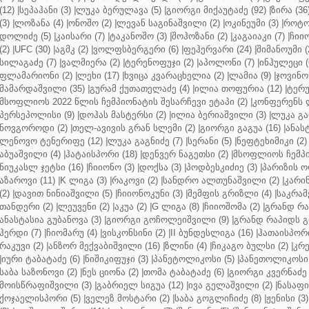
(12)
|
სეპაჰანი (3)
|
ლუკა ბერულავა (5)
|
გიორგი მიქაუტაძე (92)
|
ზირა (36
(3)
|
ლოზანა (4)
|
ონოშო (2)
|
ლევან საგინაშვილი (2)
|
ოკინეუმი (3)
|
როტო
დოლიძე (5)
|
კაისარი (7)
|
ტაკანოშო (3)
|
შოჰოზანი (2)
|
კაგაიაკი (7)
|
ჩიიო
(2)
|
UFC (30)
|
აგმკ (2)
|
ვოლფსბერგერი (6)
|
ფეჰერვარი (24)
|
შიმანოუმი (
სილაგაძე (7)
|
ვალმიერა (2)
|
ტერენოფუჯი (2)
|
აპოლონი (7)
|
ინჰულეცი (
ფლამარიონი (2)
|
ლეხი (17)
|
ხვიცა კვარაცხელია (2)
|
ლამია (9)
|
ჯოვინო 
მამარდაშვილი (35)
|
გურამ ქუთათელაძე (4)
|
ილია თოფურია (12)
|
ტერუ
მსოფლიოს 2022 წლის ჩემპიონატის შესარჩევი ეტაპი (2)
|
კონფერენს ლ
პერსეპოლისი (9)
|
დოჰას მასტერსი (2)
|
ილია ბერიაშვილი (3)
|
ლუკა გა
ნოვგოროდი (2)
|
თელ-ავივის გრან სლემი (2)
|
გიორგი გაგუა (16)
|
ანას
ლენოვო ტენერიფე (12)
|
ლუკა გაგნიძე (7)
|
სერანი (5)
|
ნეფტეხიმიკი (2)
აბუაშვილი (4)
|
ჰატაისპორი (18)
|
დენვერ ნაგეთსი (2)
|
მსოფლიოს ჩემპი
ნიუკასლ ჯეტსი (16)
|
ჩიიონო (3)
|
დოქსა (3)
|
პოდბესკიძიე (3)
|
პარიზის ო
აზაროვი (11)
|
K ლიგა (3)
|
რაკოვი (2)
|
სანდრო ალთუნაშვილი (2)
|
კარინ
(2)
|
დავით ნინიაშვილი (5)
|
ჩიიონოკუნი (3)
|
მემფის გრიზლი (4)
|
საკრამ
თანდერი (2)
|
ლეუვენი (2)
|
აკუა (2)
|
G ლიგა (8)
|
ჩიიოშომა (2)
|
გრანდ რა
ანასტასია გუბანოვა (3)
|
გიორგი გოჩოლეიშვილი (9)
|
გრანდ რაპიდს გ
ჰერდი (7)
|
ჩიომარუ (4)
|
ვისკონსინი (2)
|
II ბუნდესლიგა (16)
|
ჰათაისპორი
რაკუვი (2)
|
ანზორ მექვაბიშვილი (16)
|
ზლინი (4)
|
ჩიკაგო ბულსი (2)
|
კრე
|
იური ტაბატაძე (6)
|
ნიშიკიფუჯი (3)
|
პანეტოლიკოსი (5)
|
პანეთოლიკოსი 
საბა საზონოვი (2)
|
ნეს ციონა (2)
|
თომა ტაბატაძე (6)
|
გიორგი კვერნაძე 
მოისწრაფიშვილი (3)
|
გაბრიელ სიგუა (12)
|
ივა გელაშვილი (2)
|
ნასაფი 
ქოჯაელისპორი (5)
|
ველეზ მოსტარი (2)
|
საბა გოგლიჩიძე (8)
|
ჟენისი (3)