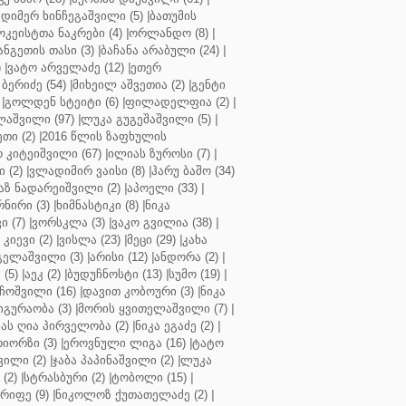
დიმერ ხინჩეგაშვილი (5)
|
ბათუმის
კეისტთა ნაკრები (4)
|
ორლანდო (8)
|
ნგეთის თასი (3)
|
ბაჩანა არაბული (24)
|
)
|
ვატო არველაძე (12)
|
ეთერ
ბერიძე (54)
|
მიხეილ აშვეთია (2)
|
გენტი
|
გოლდენ სტეიტი (6)
|
ფილადელფია (2)
|
აშვილი (97)
|
ლუკა გუგეშაშვილი (5)
|
თი (2)
|
2016 წლის ზაფხულის
 კიტეიშვილი (67)
|
ილიას ზუროსი (7)
|
 (2)
|
ვლადიმირ ვაისი (8)
|
ჰარუ ბაშო (34)
აზ ნადარეიშვილი (2)
|
აპოელი (33)
|
ნირი (3)
|
ხიმნასტიკი (8)
|
ნიკა
 (7)
|
ვორსკლა (3)
|
ვაკო გვილია (38)
|
კიევი (2)
|
ვისლა (23)
|
მეცი (29)
|
კახა
გელაშვილი (3)
|
არისი (12)
|
ანდორა (2)
|
 (5)
|
აეკ (2)
|
ბუდუჩნოსტი (13)
|
სუმო (19)
|
ოშვილი (16)
|
დავით კობოური (3)
|
ნიკა
გურაობა (3)
|
მორის ყვითელაშვილი (7)
|
ას ღია პირველობა (2)
|
ნიკა ეგაძე (2)
|
იორზი (3)
|
ეროვნული ლიგა (16)
|
ტატო
ვილი (2)
|
ჯაბა პაპინაშვილი (2)
|
ლუკა
(2)
|
სტრასბური (2)
|
ტობოლი (15)
|
რიფე (9)
|
ნიკოლოზ ქუთათელაძე (2)
|