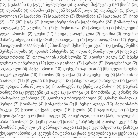
(12)
|
სეპაჰანი (3)
|
ლუკა ბერულავა (5)
|
გიორგი მიქაუტაძე (92)
|
ზირა (36
(3)
|
ლოზანა (4)
|
ონოშო (2)
|
ლევან საგინაშვილი (2)
|
ოკინეუმი (3)
|
როტო
დოლიძე (5)
|
კაისარი (7)
|
ტაკანოშო (3)
|
შოჰოზანი (2)
|
კაგაიაკი (7)
|
ჩიიო
(2)
|
UFC (30)
|
აგმკ (2)
|
ვოლფსბერგერი (6)
|
ფეჰერვარი (24)
|
შიმანოუმი (
სილაგაძე (7)
|
ვალმიერა (2)
|
ტერენოფუჯი (2)
|
აპოლონი (7)
|
ინჰულეცი (
ფლამარიონი (2)
|
ლეხი (17)
|
ხვიცა კვარაცხელია (2)
|
ლამია (9)
|
ჯოვინო 
მამარდაშვილი (35)
|
გურამ ქუთათელაძე (4)
|
ილია თოფურია (12)
|
ტერუ
მსოფლიოს 2022 წლის ჩემპიონატის შესარჩევი ეტაპი (2)
|
კონფერენს ლ
პერსეპოლისი (9)
|
დოჰას მასტერსი (2)
|
ილია ბერიაშვილი (3)
|
ლუკა გა
ნოვგოროდი (2)
|
თელ-ავივის გრან სლემი (2)
|
გიორგი გაგუა (16)
|
ანას
ლენოვო ტენერიფე (12)
|
ლუკა გაგნიძე (7)
|
სერანი (5)
|
ნეფტეხიმიკი (2)
აბუაშვილი (4)
|
ჰატაისპორი (18)
|
დენვერ ნაგეთსი (2)
|
მსოფლიოს ჩემპი
ნიუკასლ ჯეტსი (16)
|
ჩიიონო (3)
|
დოქსა (3)
|
პოდბესკიძიე (3)
|
პარიზის ო
აზაროვი (11)
|
K ლიგა (3)
|
რაკოვი (2)
|
სანდრო ალთუნაშვილი (2)
|
კარინ
(2)
|
დავით ნინიაშვილი (5)
|
ჩიიონოკუნი (3)
|
მემფის გრიზლი (4)
|
საკრამ
თანდერი (2)
|
ლეუვენი (2)
|
აკუა (2)
|
G ლიგა (8)
|
ჩიიოშომა (2)
|
გრანდ რა
ანასტასია გუბანოვა (3)
|
გიორგი გოჩოლეიშვილი (9)
|
გრანდ რაპიდს გ
ჰერდი (7)
|
ჩიომარუ (4)
|
ვისკონსინი (2)
|
II ბუნდესლიგა (16)
|
ჰათაისპორი
რაკუვი (2)
|
ანზორ მექვაბიშვილი (16)
|
ზლინი (4)
|
ჩიკაგო ბულსი (2)
|
კრე
|
იური ტაბატაძე (6)
|
ნიშიკიფუჯი (3)
|
პანეტოლიკოსი (5)
|
პანეთოლიკოსი 
საბა საზონოვი (2)
|
ნეს ციონა (2)
|
თომა ტაბატაძე (6)
|
გიორგი კვერნაძე 
მოისწრაფიშვილი (3)
|
გაბრიელ სიგუა (12)
|
ივა გელაშვილი (2)
|
ნასაფი 
ქოჯაელისპორი (5)
|
ველეზ მოსტარი (2)
|
საბა გოგლიჩიძე (8)
|
ჟენისი (3)