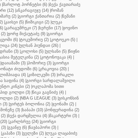
)
|
შარლოტ ჰორნეტსი (6)
|
ბექა ქავთარაძე
რი (12)
|
ანკარაგიუჯუ (14)
|
რომან
მარუ (2)
|
გიორგი ქანთარია (2)
|
ნემანი
2)
|
კაისეი (5)
|
ნიშიკიგი (2)
|
ლუკა
6)
|
კარაგუმრუკი (7)
|
სერენი (17)
|
ჯოვინო
(2)
|
ჟორჟ მიქაუტაძე (9)
|
გიორგი
ცუოში (6)
|
ტოკუშორიუ (2)
|
კოტოეკო (5)
|
იგა (24)
|
ულსან ჰიუნდაი (26)
|
დრანი (3)
|
კოლოსი (5)
|
ულსანი (5)
|
ნიჟნი
ტასია მეტელკინა (2)
|
კოტონოვაკა (4)
|
|
დაიამამი (3)
|
ჰოშორიუ (3)
|
გიორგი
ონატი ძიუდოში (6)
|
კრაკოვია (20)
|
ლიმპიადა (4)
|
კიზილკუმი (3)
|
ირაკლი
ა საფინა (4)
|
გიორგი სარდალაშვილი
ენტო კინგსი (2)
|
ოკლაჰომა სითი
პიდ გოლდი (3)
|
ნიკა გაგნიძე (4)
|
ოლდი (2)
|
NBA G LEAGUE (3)
|
ვისკონსინ
 (3)
|
ვირტუს ბოლონია (2)
|
ჯეონამი (2)
|
მონეზე (3)
|
საბაჰი (10)
|
პონფერადინა (2)
(2)
|
ბექა დარცმელია (4)
|
მაკარტური (3)
|
(20)
|
კარლსრუე (24)
|
გიორგი
(3)
|
გვანჯუ (6)
|
ნავბაჰორი (3)
|
|
კაპაზი (3)
|
ველეზი (2)
|
ლუკა ლაცაბიძე