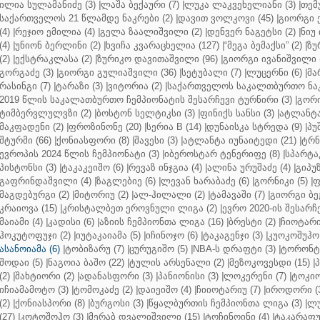
ილია სულამანიძე (3)
|
ლაშა ბექაური (7)
|
ლუკა ლაკვეხელიანი (3)
|
თემ
საქართველოს 21 წლამდე ნაკრები (2)
|
დავით ვოლკოვი (45)
|
გიორგი 
(4)
|
რეჯიო ემილია (4)
|
გელა ზაალიშვილი (2)
|
დენვერ ნაგეტსი (2)
|
ნიუ 
(4)
|
უნიონ ბერლინი (2)
|
ხვიჩა კვარაცხელია (127)
|
“მეგა ბემაქსი” (2)
|
ზუ
(2)
|
ექსტრაკლასა (2)
|
ზურიკო დავითაშვილი (96)
|
გიორგი ივანიშვილი (
გორგაძე (3)
|
გიორგი გულიაშვილი (36)
|
სეტუბალი (7)
|
ლუცერნი (6)
|
მა
რასინგი (7)
|
ტარაზი (3)
|
ვიტორია (2)
|
საქართველოს საკალთბურთო ნაკ
2019 წლის საკალათბურთო ჩემპიონატის შესარჩევი ტურნირი (3)
|
გორი
ტიმბერვლულვზი (2)
|
ბოსტონ სელტიკსი (3)
|
ფინიქს სანსი (3)
|
ატლანტა 
მაკფადენი (2)
|
ფროზინონე (20)
|
სერია B (14)
|
დუნაისკა სტრედა (9)
|
პუ
შტურმი (66)
|
ქონიასფორი (8)
|
შავესი (3)
|
ატლანტა იუნაიტედი (21)
|
ტრნ
ევროპის 2024 წლის ჩემპიონატი (3)
|
იბეროსტარ ტენერიფე (8)
|
სპარტაკ
პისტონსი (3)
|
ტაკაკეიშო (6)
|
რევაზ ინჯგია (4)
|
ალინა ურუშაძე (4)
|
გიპუზ
გაფრინდაშვილი (4)
|
ზაგლებიე (6)
|
ლევან ხარაბაძე (6)
|
გორნიკი (5)
|
ფ
მაგდებურგი (2)
|
მიტორიუ (2)
|
ალ-ჰილალი (2)
|
ტამავაში (7)
|
გიორგი ბე
კრაიოვა (15)
|
კრისტალბეთ ეროვნული ლიგა (2)
|
ევრო 2020-ის შესარჩე
მაიამი (4)
|
კადისი (6)
|
აზიის ჩემპიონთა ლიგა (16)
|
ბრესტი (2)
|
ჩიოტარი
ჰოკუტოფუჯი (2)
|
იუტაკაიამა (5)
|
იჩინოჯო (6)
|
ტაკაგენჯი (3)
|
კუოკოშუჰო 
ასანოიამა (6)
|
ტობიზარუ (7)
|
ცურუგიშო (5)
|
NBA-ს დრაფტი (3)
|
ტორონტო
შოდაი (5)
|
ნაგოია ბაშო (22)
|
ტულის არსენალი (2)
|
მეზოკოვესდი (15)
|
პ
(2)
|
შახტიორი (2)
|
ადანასფორი (3)
|
პანიონისი (3)
|
ლოკერენი (7)
|
ტოკიო
იჩიამამოტო (3)
|
ტომოკაძე (2)
|
დაიეიშო (4)
|
ჩიიოტარიუ (7)
|
იროდორი (
(2)
|
ქონიასპორი (8)
|
ბურგოსი (3)
|
წყალბურთის ჩემპიონთა ლიგა (3)
|
ლუ
(27)
|
კოტოშოჰო (3)
|
მერაბ დვალიშვილი (15)
|
ტოჩინოინი (4)
|
ტაკარაფუჯ