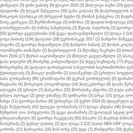
ცხინვალი (3)
|
ჯიმი ტაბიძე (8)
|
ტოკიო 2020 (3)
|
მილუოკი ბაქსი (33)
|
ვლა
სტადიონი (5)
|
ლევან შენგელია (39)
|
კახა კალაძე (6)
|
საქართველოს ჰო
მოსკოვის სპარტაკი (4)
|
ბრუკლინ ნეტსი (5)
|
რომან ჭანტურია (3)
|
საფრა
მათე კვირკვია (2)
|
ჩერნომორეცი (3)
|
ომონია (3)
|
დავით ხოჭოლავა (16
ლიპარტელიანი (6)
|
ონისე სანებლიძე (3)
|
ზვიად პატარიძე (2)
|
გიორგი 
(50)
|
გიორგი გველესიანი (14)
|
გუგა ფალავანდიშვილი (2)
|
ლიგა 2 (14)
გოგა ბითაძე (134)
|
დალასი (28)
|
ევრობასკეტ 2017 (2)
|
სანდრო მამუკელ
პოგონი (3)
|
გიორგი წიტაიშვილი (33)
|
სანდრო ბაზაძე (2)
|
ხობის კოლხე
ოლიმპიური თამაშები (2)
|
საქართველოს 21-წლამდე ნაკრები (5)
|
ოთარ
რიო 2016 (17)
|
ზურაბ იაკობიშვილი (2)
|
მიხეილ ყაველაშვილი (2)
|
პაოკი
|
ჯაბა ჯიღაური (8)
|
რობერტ კობლიაშვილი (5)
|
ბუდუ ზივზივაძე (77)
|
რევ
მორეირენსე (6)
|
ვიტალი დარასელიას სახელობის საერთაშორისო ტურ
ქუთათელაძე (3)
|
მაიკლ დიქსონი (2)
|
ალაშკერტი (2)
|
კრილია სოვეტოვი
საბა ლობჟანიძე (90)
|
კრასნოდარი (6)
|
გურამ გიორბელიძე (6)
|
დინამო 
ჩხეტიანი (4)
|
მოსკოვის ლოკომოტივი (14)
|
სილკებორგი (8)
|
ლაშა შერ
ალავესი (3)
|
ურალი (7)
|
ბასკონია (25)
|
მორაბანკ ანდორა (2)
|
იუტა ჯაზი
ვისლა პლოცკი (2)
|
ჟილ ვისენტე (5)
|
ეთნიკოსი (3)
|
არკა (15)
|
ლუკა ლოჩ
ნინუა (11)
|
გიორგი ზარია (8)
|
ესბიერგი (3)
|
ევრო 2024 (5)
|
ფიგურული ცი
ბექა მიქელთაძე (41)
|
ელგუჯა ლობჯანიძე (17)
|
ლიგა ენდესა (46)
|
სოფი
მემფისის ღია პირველობა (3)
|
გეგა დიასამიძე (2)
|
გოლდენ სტეიტ უორ
გრიგალაშვილი (6)
|
გიორგი ჩაკვეტაძე (82)
|
სპაერი (2)
|
ბაგრატ ნინიაშ
მაისურაძე (2)
|
ჯემალ ტაბიძე (2)
|
ლა ლიგა 2 (22)
|
Junior NBA-GBF ლიგა 
კორონა (12)
|
სარაგოსა (16)
|
სან ხოსე (25)
|
უფა (7)
|
რანდერსი (20)
|
ტენე