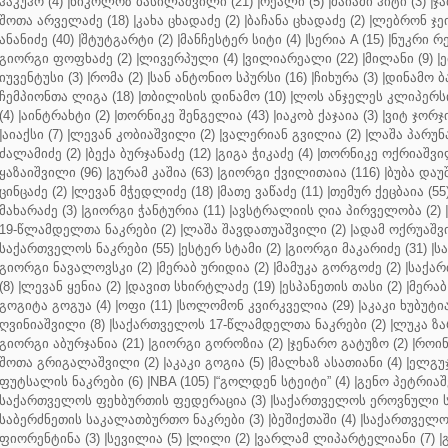
ჰაკუჰო (4)
|
ნიკოლოზ ბასილაშვილი (21)
|
რეალი (5)
|
მაიამი ჰიტი (3)
|
ჯა
შოთა არველაძე (18)
|
კახა ცხადაძე (2)
|
ბაჩანა ცხადაძე (2)
|
ლებრონ ჯეი
ანანიძე (40)
|
შტუტგარტი (2)
|
მანჩესტერ სიტი (4)
|
სერია A (15)
|
ნუკრი რე
გიორგი ფოფხაძე (2)
|
ლივერპული (4)
|
ვილიარეალი (22)
|
მილანი (9)
|
ე
იუვენტუსი (3)
|
რომა (2)
|
სან ანტონიო სპურსი (16)
|
ჩიხურა (3)
|
დინამო ბა
ჩემპიონთა ლიგა (18)
|
თბილისის დინამო (10)
|
ლოს ანჯელეს კლიპერსი
(4)
|
აინტრახტი (2)
|
თორნიკე შენგელია (43)
|
იაკობ ქაჯაია (3)
|
ვიტ ჯორჯი
|
აიაქსი (7)
|
ლევან კობიაშვილი (2)
|
ვალერიან გვილია (2)
|
ლაშა პარუნა
ძალამიძე (2)
|
ბექა ბურჯანაძე (12)
|
გიგა ჭიკაძე (4)
|
თორნიკე ოქრიაშვილ
ყაზაიშვილი (96)
|
გურამ კაშია (63)
|
გიორგი ქვილითაია (116)
|
ბუბა დაუ
ცინცაძე (2)
|
ლევან მჭედლიძე (18)
|
მათე ვაწაძე (11)
|
თემურ ქეცბაია (55
მახარაძე (3)
|
გიორგი ჭანტურია (11)
|
ავსტრალიის ღია პირველობა (2)
|
19-წლამდელთა ნაკრები (2)
|
ლაშა შავდათუაშვილი (2)
|
ადამ ოქრუაშვი
საქართველოს ნაკრები (55)
|
ესტერ სტამი (2)
|
გიორგი მაკარიძე (31)
|
ს
გიორგი ნავალოვსკი (2)
|
მერაბ ურიდია (2)
|
მამუკა გორგოძე (2)
|
საქარ
(8)
|
ლევან ყენია (2)
|
დავით სხირტლაძე (19)
|
ესპანეთის თასი (2)
|
მერაბ
გოგიტა გოგუა (4)
|
ოფი (11)
|
სოლომონ კვირკველია (29)
|
აკაკი ხუბუტია
ღვინიაშვილი (8)
|
საქართველოს 17-წლამდელთა ნაკრები (2)
|
ლუკა ზა
გიორგი აბურჯანია (21)
|
გიორგი გოროზია (2)
|
ჯენარო გატუზო (2)
|
როინ
შოთა გრიგალაშვილი (2)
|
აკაკი გოგია (5)
|
მალხაზ ასათიანი (4)
|
ელგუჯ
ფუტსალის ნაკრები (6)
|
NBA (105)
|
“გოლდენ სტეიტი” (4)
|
გენო პეტრიაშ
საქართველოს ფეხბურთის ფედერაცია (3)
|
საქართველოს ეროვნული ს
საბერძნეთის საკალათბურთო ნაკრები (3)
|
ბეშიქთაში (4)
|
საქართველოს
ფიორენტინა (3)
|
სევილია (5)
|
ლილი (2)
|
ვარლამ ლიპარტელიანი (7)
|