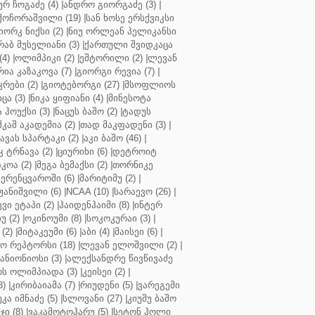
ურ ჩოგაძე (4)
|
ანდრო გიორგაძე (3)
|
ქოჩორაშვილი (19)
|
სან ხოსე ერსქვიკსი
იორკ ნიქსი (2)
|
ნიუ ორლეან პელიკანსი
რაბ მუსელიანი (3)
|
ქართული შვიდკაცა
4)
|
ოლიმპიკი (2)
|
ეშტორილი (2)
|
ლევან
რია კაზაკოვა (7)
|
გიორგი რევია (7)
|
რები (2)
|
გიოტებორგი (27)
|
მსოფლიოს
ცა (3)
|
ნიკა ყიფიანი (4)
|
მინესოტა
ჰოუქსი (3)
|
ნაცუს ბაშო (2)
|
ტადუს
შკაშ აკადემია (2)
|
თად მაკფადენი (3)
|
ავას სპარტაკი (2)
|
აკი ბაშო (46)
|
 ტრნავა (2)
|
ციურიხი (6)
|
დეტროიტ
კოა (2)
|
მეგა ბემაქსი (2)
|
თორნიკე
ერენცვაროში (6)
|
მარიტიმუ (2)
|
ჟანიშვილი (6)
|
NCAA (10)
|
სარაევო (26)
|
ვი ეტაპი (2)
|
ჰაიდენჰაიმი (8)
|
ინტერ
უ (2)
|
ოკინოუმი (8)
|
სოკოკურაი (3)
|
(2)
|
მიტაკეუმი (6)
|
აბი (4)
|
მაისეი (6)
|
 რეპტორსი (18)
|
ლევან ელოშვილი (2)
|
ანიონიოსი (3)
|
ალექსანდრე წივწივაძე
ს ოლიმპიადა (3)
|
კეისეი (2)
|
3)
|
კირიბაიამა (7)
|
რიუდენი (5)
|
ვარეგემი
კა იმნაძე (5)
|
სლოვანი (27)
|
კიუშუ ბაშო
ი (8)
|
ვაკამოტოჰარუ (5)
|
სეტონ ჰოლი