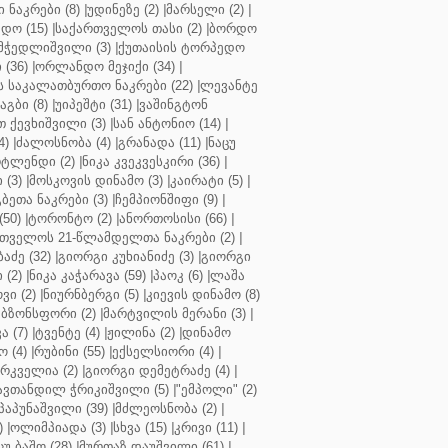
ნაკრები (8)
|
უდინეზე (2)
|
მარსელი (2)
|
დო (15)
|
საქართველოს თასი (2)
|
ბორდო
მჭედლიშვილი (3)
|
ქუთაისის ტორპედო
(36)
|
ორლანდო მეჯიქი (34)
|
 საკალათბურთო ნაკრები (22)
|
ლევანტე
აგბი (8)
|
უიპეშტი (31)
|
ვაშინგტონ
 ქევხიშვილი (3)
|
სან ანტონიო (14)
|
4)
|
ძალოსნობა (4)
|
გრანადა (11)
|
ნაცუ
ტლენდი (2)
|
ნიკა კვეკვესკირი (36)
|
 (3)
|
მოსკოვის დინამო (3)
|
კაირატი (5)
|
ეთა ნაკრები (3)
|
ჩემპიონშიფი (9)
|
50)
|
ტორონტო (2)
|
ანორთოსისი (66)
|
თველოს 21-წლამდელთა ნაკრები (2)
|
აძე (32)
|
გიორგი კუხიანიძე (3)
|
გიორგი
 (2)
|
ნიკა კაჭარავა (59)
|
პაოკ (6)
|
ლაშა
ვი (2)
|
ნიურნბერგი (5)
|
კიევის დინამო (8)
ბზონსფორი (2)
|
მარტვილის მერანი (3)
|
ა (7)
|
ტვენტე (4)
|
ჟილინა (2)
|
დინამო
 (4)
|
რუბინი (55)
|
ექსელსიორი (4)
|
ირკველია (2)
|
გიორგი დემეტრაძე (4)
|
ავთანდილ ჭრიკიშვილი (5)
|
"ემპოლი" (2)
პაპუნაშვილი (39)
|
მძლეოსნობა (2)
|
)
|
ოლიმპიადა (3)
|
სხვა (15)
|
კრივი (11)
|
ცუ ბაშო (28)
|
მურთაზ დაუშვილი (61)
|