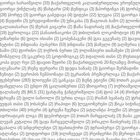
გიორგი ხარაიშვილი (33)
|
საქართველოს კალათბურთელთა ეროვნული 
გიორგი ქინქლაძე (6)
|
შახტარი (24)
|
ბენფიკა (3)
|
სპორტინგი (4)
|
ტორპე
(28)
|
პორტუ (3)
|
გიორგი გაბედავა (4)
|
ვიტესი (22)
|
ლეგია (22)
|
გიორგი 
(4)
|
ნეფთჩი (3)
|
ერედივიზიონი (3)
|
უნიკახა (3)
|
ნაგოიას ბაშო (2)
|
ლიონი 
გალათასარაი (5)
|
მერაბ გიგაური (2)
|
ზაზა ნადირაძე (4)
|
საქართველოს
(19)
|
ევროლიგა (22)
|
პანათინაიკოსი (2)
|
თბილისის ლოკომოტივი (4)
|
რ
ვიზარდსი (6)
|
ვილი ისიანი (2)
|
კოპენჰაგენი (6)
|
გია გეგუჩაძე (2)
|
დავით
ბეტისი (2)
|
ინდიანა პეისერსი (53)
|
ინდიანა (10)
|
ბაზელი (9)
|
ალმერია (
ბაშო (31)
|
ტორინო (2)
|
ოქროს ბურთი (2)
|
ოლიმპიური თამაშები (3)
|
პორ
მონპელიე (3)
|
კაკურიუ (2)
|
კოტოშოგიკუ (2)
|
იტალიის თასი (2)
|
რუსთავი
კოპა დელ რეი (2)
|
დავით მუჯირი (3)
|
საქართველოს 20-წლამდე მორაგბ
ალკმაარი (2)
|
რენე ფერეირა (3)
|
დუდა სანაძე (3)
|
გიორგი შერმადინი (
ზენიტი (2)
|
ევროპის ჩემპიონატი (2)
|
უკრაინის პრემიერლიგა (2)
|
საქარ
ფეხბურთი (283)
|
ლიოვენი (2)
|
კანკავა (2)
|
სენტ ეტიენი (36)
|
ოთარ კაკაბ
ფანცულაია (2)
|
ენდო (9)
|
კალათბურთი (22)
|
მიოგირიუ (7)
|
ოქრიაშვილი
ტალახაძე (8)
|
MLS (31)
|
ვახტანგ ჭანტურიშვილი (14)
|
ტოპ 14 (4)
|
როსტო
|
ტრავმა (2)
|
ვილი სანიოლი (5)
|
ერთა ლიგა (11)
|
რამაზ სვანაძე (2)
|
ტრა
უეფას თასი (3)
|
ოსასუნა (2)
|
რაპიდი (6)
|
ლეგიონერები (2)
|
ნიკა სიჭინავ
თბილისი (40)
|
ოსერი (4)
|
ცრვენა ზვეზდა (2)
|
ატლანტა ჰოუქსი (2)
|
ძიუდო
ადრიატიკის ლიგა (8)
|
დეპორტივო (2)
|
ოთარ მარცვალაძე (3)
|
საბა კვ
ლევან კუტალია (9)
|
ვაჟა მარგველაშვილი (2)
|
ირაკლი მაისურაძე (3)
|
|
გაბალა (4)
|
ანდერლეხტი (2)
|
ფახთაქორი (2)
|
ფრაიბურგი (2)
|
გიორგი 
ატლანტა (2)
|
უოტფორდი (19)
|
ილიჩევეცი (2)
|
რეინჯერსი (5)
|
შერიფი (3
ჩოგბურთი (4)
|
ჰოკეი (3)
|
გია გრიგალავა (12)
|
დალას მავერიკსი (2)
|
ჰა