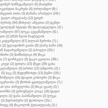
დიმერ ხინჩეგაშვილი (5)
|
ბათუმის
კეისტთა ნაკრები (4)
|
ორლანდო (8)
|
ნგეთის თასი (3)
|
ბაჩანა არაბული (24)
|
)
|
ვატო არველაძე (12)
|
ეთერ
ბერიძე (54)
|
მიხეილ აშვეთია (2)
|
გენტი
|
გოლდენ სტეიტი (6)
|
ფილადელფია (2)
|
აშვილი (97)
|
ლუკა გუგეშაშვილი (5)
|
თი (2)
|
2016 წლის ზაფხულის
 კიტეიშვილი (67)
|
ილიას ზუროსი (7)
|
 (2)
|
ვლადიმირ ვაისი (8)
|
ჰარუ ბაშო (34)
აზ ნადარეიშვილი (2)
|
აპოელი (33)
|
ნირი (3)
|
ხიმნასტიკი (8)
|
ნიკა
 (7)
|
ვორსკლა (3)
|
ვაკო გვილია (38)
|
კიევი (2)
|
ვისლა (23)
|
მეცი (29)
|
კახა
გელაშვილი (3)
|
არისი (12)
|
ანდორა (2)
|
 (5)
|
აეკ (2)
|
ბუდუჩნოსტი (13)
|
სუმო (19)
|
ოშვილი (16)
|
დავით კობოური (3)
|
ნიკა
გურაობა (3)
|
მორის ყვითელაშვილი (7)
|
ას ღია პირველობა (2)
|
ნიკა ეგაძე (2)
|
იორზი (3)
|
ეროვნული ლიგა (16)
|
ტატო
ვილი (2)
|
ჯაბა პაპინაშვილი (2)
|
ლუკა
(2)
|
სტრასბური (2)
|
ტობოლი (15)
|
რიფე (9)
|
ნიკოლოზ ქუთათელაძე (2)
|