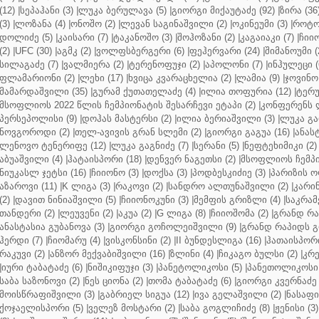
(12)
|
სეპაჰანი (3)
|
ლუკა ბერულავა (5)
|
გიორგი მიქაუტაძე (92)
|
ზირა (36
(3)
|
ლოზანა (4)
|
ონოშო (2)
|
ლევან საგინაშვილი (2)
|
ოკინეუმი (3)
|
როტო
დოლიძე (5)
|
კაისარი (7)
|
ტაკანოშო (3)
|
შოჰოზანი (2)
|
კაგაიაკი (7)
|
ჩიიო
(2)
|
UFC (30)
|
აგმკ (2)
|
ვოლფსბერგერი (6)
|
ფეჰერვარი (24)
|
შიმანოუმი (
სილაგაძე (7)
|
ვალმიერა (2)
|
ტერენოფუჯი (2)
|
აპოლონი (7)
|
ინჰულეცი (
ფლამარიონი (2)
|
ლეხი (17)
|
ხვიცა კვარაცხელია (2)
|
ლამია (9)
|
ჯოვინო 
მამარდაშვილი (35)
|
გურამ ქუთათელაძე (4)
|
ილია თოფურია (12)
|
ტერუ
მსოფლიოს 2022 წლის ჩემპიონატის შესარჩევი ეტაპი (2)
|
კონფერენს ლ
პერსეპოლისი (9)
|
დოჰას მასტერსი (2)
|
ილია ბერიაშვილი (3)
|
ლუკა გა
ნოვგოროდი (2)
|
თელ-ავივის გრან სლემი (2)
|
გიორგი გაგუა (16)
|
ანას
ლენოვო ტენერიფე (12)
|
ლუკა გაგნიძე (7)
|
სერანი (5)
|
ნეფტეხიმიკი (2)
აბუაშვილი (4)
|
ჰატაისპორი (18)
|
დენვერ ნაგეთსი (2)
|
მსოფლიოს ჩემპი
ნიუკასლ ჯეტსი (16)
|
ჩიიონო (3)
|
დოქსა (3)
|
პოდბესკიძიე (3)
|
პარიზის ო
აზაროვი (11)
|
K ლიგა (3)
|
რაკოვი (2)
|
სანდრო ალთუნაშვილი (2)
|
კარინ
(2)
|
დავით ნინიაშვილი (5)
|
ჩიიონოკუნი (3)
|
მემფის გრიზლი (4)
|
საკრამ
თანდერი (2)
|
ლეუვენი (2)
|
აკუა (2)
|
G ლიგა (8)
|
ჩიიოშომა (2)
|
გრანდ რა
ანასტასია გუბანოვა (3)
|
გიორგი გოჩოლეიშვილი (9)
|
გრანდ რაპიდს გ
ჰერდი (7)
|
ჩიომარუ (4)
|
ვისკონსინი (2)
|
II ბუნდესლიგა (16)
|
ჰათაისპორი
რაკუვი (2)
|
ანზორ მექვაბიშვილი (16)
|
ზლინი (4)
|
ჩიკაგო ბულსი (2)
|
კრე
|
იური ტაბატაძე (6)
|
ნიშიკიფუჯი (3)
|
პანეტოლიკოსი (5)
|
პანეთოლიკოსი 
საბა საზონოვი (2)
|
ნეს ციონა (2)
|
თომა ტაბატაძე (6)
|
გიორგი კვერნაძე 
მოისწრაფიშვილი (3)
|
გაბრიელ სიგუა (12)
|
ივა გელაშვილი (2)
|
ნასაფი 
ქოჯაელისპორი (5)
|
ველეზ მოსტარი (2)
|
საბა გოგლიჩიძე (8)
|
ჟენისი (3)