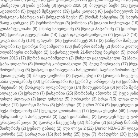
ცხინვალი (3)
|
ჯიმი ტაბიძე (8)
|
ტოკიო 2020 (3)
|
მილუოკი ბაქსი (33)
|
ვლა
სტადიონი (5)
|
ლევან შენგელია (39)
|
კახა კალაძე (6)
|
საქართველოს ჰო
მოსკოვის სპარტაკი (4)
|
ბრუკლინ ნეტსი (5)
|
რომან ჭანტურია (3)
|
საფრა
მათე კვირკვია (2)
|
ჩერნომორეცი (3)
|
ომონია (3)
|
დავით ხოჭოლავა (16
ლიპარტელიანი (6)
|
ონისე სანებლიძე (3)
|
ზვიად პატარიძე (2)
|
გიორგი 
(50)
|
გიორგი გველესიანი (14)
|
გუგა ფალავანდიშვილი (2)
|
ლიგა 2 (14)
გოგა ბითაძე (134)
|
დალასი (28)
|
ევრობასკეტ 2017 (2)
|
სანდრო მამუკელ
პოგონი (3)
|
გიორგი წიტაიშვილი (33)
|
სანდრო ბაზაძე (2)
|
ხობის კოლხე
ოლიმპიური თამაშები (2)
|
საქართველოს 21-წლამდე ნაკრები (5)
|
ოთარ
რიო 2016 (17)
|
ზურაბ იაკობიშვილი (2)
|
მიხეილ ყაველაშვილი (2)
|
პაოკი
|
ჯაბა ჯიღაური (8)
|
რობერტ კობლიაშვილი (5)
|
ბუდუ ზივზივაძე (77)
|
რევ
მორეირენსე (6)
|
ვიტალი დარასელიას სახელობის საერთაშორისო ტურ
ქუთათელაძე (3)
|
მაიკლ დიქსონი (2)
|
ალაშკერტი (2)
|
კრილია სოვეტოვი
საბა ლობჟანიძე (90)
|
კრასნოდარი (6)
|
გურამ გიორბელიძე (6)
|
დინამო 
ჩხეტიანი (4)
|
მოსკოვის ლოკომოტივი (14)
|
სილკებორგი (8)
|
ლაშა შერ
ალავესი (3)
|
ურალი (7)
|
ბასკონია (25)
|
მორაბანკ ანდორა (2)
|
იუტა ჯაზი
ვისლა პლოცკი (2)
|
ჟილ ვისენტე (5)
|
ეთნიკოსი (3)
|
არკა (15)
|
ლუკა ლოჩ
ნინუა (11)
|
გიორგი ზარია (8)
|
ესბიერგი (3)
|
ევრო 2024 (5)
|
ფიგურული ცი
ბექა მიქელთაძე (41)
|
ელგუჯა ლობჯანიძე (17)
|
ლიგა ენდესა (46)
|
სოფი
მემფისის ღია პირველობა (3)
|
გეგა დიასამიძე (2)
|
გოლდენ სტეიტ უორ
გრიგალაშვილი (6)
|
გიორგი ჩაკვეტაძე (82)
|
სპაერი (2)
|
ბაგრატ ნინიაშ
მაისურაძე (2)
|
ჯემალ ტაბიძე (2)
|
ლა ლიგა 2 (22)
|
Junior NBA-GBF ლიგა 
კორონა (12)
|
სარაგოსა (16)
|
სან ხოსე (25)
|
უფა (7)
|
რანდერსი (20)
|
ტენე