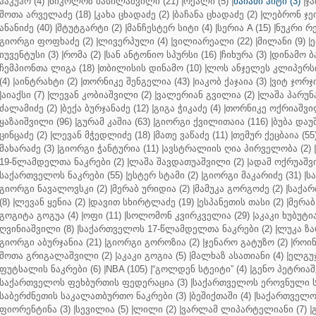
ჰაკუჰო (4)
|
ნიკოლოზ ბასილაშვილი (21)
|
რეალი (5)
|
მაიამი ჰიტი (3)
|
ჯა
შოთა არველაძე (18)
|
კახა ცხადაძე (2)
|
ბაჩანა ცხადაძე (2)
|
ლებრონ ჯეი
ანანიძე (40)
|
შტუტგარტი (2)
|
მანჩესტერ სიტი (4)
|
სერია A (15)
|
ნუკრი რე
გიორგი ფოფხაძე (2)
|
ლივერპული (4)
|
ვილიარეალი (22)
|
მილანი (9)
|
ე
იუვენტუსი (3)
|
რომა (2)
|
სან ანტონიო სპურსი (16)
|
ჩიხურა (3)
|
დინამო ბა
ჩემპიონთა ლიგა (18)
|
თბილისის დინამო (10)
|
ლოს ანჯელეს კლიპერსი
(4)
|
აინტრახტი (2)
|
თორნიკე შენგელია (43)
|
იაკობ ქაჯაია (3)
|
ვიტ ჯორჯი
|
აიაქსი (7)
|
ლევან კობიაშვილი (2)
|
ვალერიან გვილია (2)
|
ლაშა პარუნა
ძალამიძე (2)
|
ბექა ბურჯანაძე (12)
|
გიგა ჭიკაძე (4)
|
თორნიკე ოქრიაშვილ
ყაზაიშვილი (96)
|
გურამ კაშია (63)
|
გიორგი ქვილითაია (116)
|
ბუბა დაუ
ცინცაძე (2)
|
ლევან მჭედლიძე (18)
|
მათე ვაწაძე (11)
|
თემურ ქეცბაია (55
მახარაძე (3)
|
გიორგი ჭანტურია (11)
|
ავსტრალიის ღია პირველობა (2)
|
19-წლამდელთა ნაკრები (2)
|
ლაშა შავდათუაშვილი (2)
|
ადამ ოქრუაშვი
საქართველოს ნაკრები (55)
|
ესტერ სტამი (2)
|
გიორგი მაკარიძე (31)
|
ს
გიორგი ნავალოვსკი (2)
|
მერაბ ურიდია (2)
|
მამუკა გორგოძე (2)
|
საქარ
(8)
|
ლევან ყენია (2)
|
დავით სხირტლაძე (19)
|
ესპანეთის თასი (2)
|
მერაბ
გოგიტა გოგუა (4)
|
ოფი (11)
|
სოლომონ კვირკველია (29)
|
აკაკი ხუბუტია
ღვინიაშვილი (8)
|
საქართველოს 17-წლამდელთა ნაკრები (2)
|
ლუკა ზა
გიორგი აბურჯანია (21)
|
გიორგი გოროზია (2)
|
ჯენარო გატუზო (2)
|
როინ
შოთა გრიგალაშვილი (2)
|
აკაკი გოგია (5)
|
მალხაზ ასათიანი (4)
|
ელგუჯ
ფუტსალის ნაკრები (6)
|
NBA (105)
|
“გოლდენ სტეიტი” (4)
|
გენო პეტრიაშ
საქართველოს ფეხბურთის ფედერაცია (3)
|
საქართველოს ეროვნული ს
საბერძნეთის საკალათბურთო ნაკრები (3)
|
ბეშიქთაში (4)
|
საქართველოს
ფიორენტინა (3)
|
სევილია (5)
|
ლილი (2)
|
ვარლამ ლიპარტელიანი (7)
|