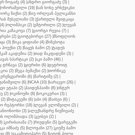
ურ ჩოგაძე (4)
|
ანდრო გიორგაძე (3)
|
ქოჩორაშვილი (19)
|
სან ხოსე ერსქვიკსი
იორკ ნიქსი (2)
|
ნიუ ორლეან პელიკანსი
რაბ მუსელიანი (3)
|
ქართული შვიდკაცა
4)
|
ოლიმპიკი (2)
|
ეშტორილი (2)
|
ლევან
რია კაზაკოვა (7)
|
გიორგი რევია (7)
|
რები (2)
|
გიოტებორგი (27)
|
მსოფლიოს
ცა (3)
|
ნიკა ყიფიანი (4)
|
მინესოტა
ჰოუქსი (3)
|
ნაცუს ბაშო (2)
|
ტადუს
შკაშ აკადემია (2)
|
თად მაკფადენი (3)
|
ავას სპარტაკი (2)
|
აკი ბაშო (46)
|
 ტრნავა (2)
|
ციურიხი (6)
|
დეტროიტ
კოა (2)
|
მეგა ბემაქსი (2)
|
თორნიკე
ერენცვაროში (6)
|
მარიტიმუ (2)
|
ჟანიშვილი (6)
|
NCAA (10)
|
სარაევო (26)
|
ვი ეტაპი (2)
|
ჰაიდენჰაიმი (8)
|
ინტერ
უ (2)
|
ოკინოუმი (8)
|
სოკოკურაი (3)
|
(2)
|
მიტაკეუმი (6)
|
აბი (4)
|
მაისეი (6)
|
 რეპტორსი (18)
|
ლევან ელოშვილი (2)
|
ანიონიოსი (3)
|
ალექსანდრე წივწივაძე
ს ოლიმპიადა (3)
|
კეისეი (2)
|
3)
|
კირიბაიამა (7)
|
რიუდენი (5)
|
ვარეგემი
კა იმნაძე (5)
|
სლოვანი (27)
|
კიუშუ ბაშო
ი (8)
|
ვაკამოტოჰარუ (5)
|
სეტონ ჰოლი