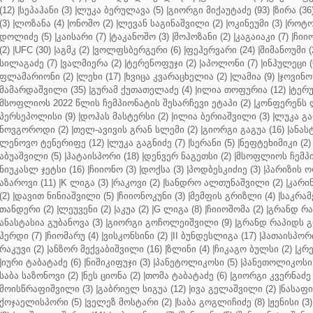
(12)
|
სეპაჰანი (3)
|
ლუკა ბერულავა (5)
|
გიორგი მიქაუტაძე (93)
|
ზირა (36
(3)
|
ლოზანა (4)
|
ონოშო (2)
|
ლევან საგინაშვილი (2)
|
ოკინეუმი (3)
|
როტო
დოლიძე (5)
|
კაისარი (7)
|
ტაკანოშო (3)
|
შოჰოზანი (2)
|
კაგაიაკი (7)
|
ჩიიო
(2)
|
UFC (30)
|
აგმკ (2)
|
ვოლფსბერგერი (6)
|
ფეჰერვარი (24)
|
შიმანოუმი (
სილაგაძე (7)
|
ვალმიერა (2)
|
ტერენოფუჯი (2)
|
აპოლონი (7)
|
ინჰულეცი (
ფლამარიონი (2)
|
ლეხი (17)
|
ხვიცა კვარაცხელია (2)
|
ლამია (9)
|
ჯოვინო 
მამარდაშვილი (35)
|
გურამ ქუთათელაძე (4)
|
ილია თოფურია (12)
|
ტერუ
მსოფლიოს 2022 წლის ჩემპიონატის შესარჩევი ეტაპი (2)
|
კონფერენს ლ
პერსეპოლისი (9)
|
დოჰას მასტერსი (2)
|
ილია ბერიაშვილი (3)
|
ლუკა გა
ნოვგოროდი (2)
|
თელ-ავივის გრან სლემი (2)
|
გიორგი გაგუა (16)
|
ანას
ლენოვო ტენერიფე (12)
|
ლუკა გაგნიძე (7)
|
სერანი (5)
|
ნეფტეხიმიკი (2)
აბუაშვილი (5)
|
ჰატაისპორი (18)
|
დენვერ ნაგეთსი (2)
|
მსოფლიოს ჩემპი
ნიუკასლ ჯეტსი (16)
|
ჩიიონო (3)
|
დოქსა (3)
|
პოდბესკიძიე (3)
|
პარიზის ო
აზაროვი (11)
|
K ლიგა (3)
|
რაკოვი (2)
|
სანდრო ალთუნაშვილი (2)
|
კარინ
(2)
|
დავით ნინიაშვილი (5)
|
ჩიიონოკუნი (3)
|
მემფის გრიზლი (4)
|
საკრამ
თანდერი (2)
|
ლეუვენი (2)
|
აკუა (2)
|
G ლიგა (8)
|
ჩიიოშომა (2)
|
გრანდ რა
ანასტასია გუბანოვა (3)
|
გიორგი გოჩოლეიშვილი (9)
|
გრანდ რაპიდს გ
ჰერდი (7)
|
ჩიომარუ (4)
|
ვისკონსინი (2)
|
II ბუნდესლიგა (17)
|
ჰათაისპორი
რაკუვი (2)
|
ანზორ მექვაბიშვილი (16)
|
ზლინი (4)
|
ჩიკაგო ბულსი (2)
|
კრე
|
იური ტაბატაძე (6)
|
ნიშიკიფუჯი (3)
|
პანეტოლიკოსი (5)
|
პანეთოლიკოსი 
საბა საზონოვი (2)
|
ნეს ციონა (2)
|
თომა ტაბატაძე (6)
|
გიორგი კვერნაძე 
მოისწრაფიშვილი (3)
|
გაბრიელ სიგუა (12)
|
ივა გელაშვილი (2)
|
ნასაფი 
ქოჯაელისპორი (5)
|
ველეზ მოსტარი (2)
|
საბა გოგლიჩიძე (8)
|
ჟენისი (3)