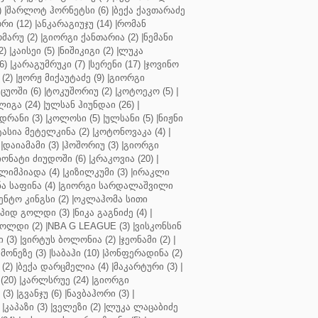
)
|
შარლოტ ჰორნეტსი (6)
|
ბექა ქავთარაძე
რი (12)
|
ანკარაგიუჯუ (14)
|
რომან
მარუ (2)
|
გიორგი ქანთარია (2)
|
ნემანი
2)
|
კაისეი (5)
|
ნიშიკიგი (2)
|
ლუკა
6)
|
კარაგუმრუკი (7)
|
სერენი (17)
|
ჯოვინო
(2)
|
ჟორჟ მიქაუტაძე (9)
|
გიორგი
ცუოში (6)
|
ტოკუშორიუ (2)
|
კოტოეკო (5)
|
იგა (24)
|
ულსან ჰიუნდაი (26)
|
დრანი (3)
|
კოლოსი (5)
|
ულსანი (5)
|
ნიჟნი
ტასია მეტელკინა (2)
|
კოტონოვაკა (4)
|
|
დაიამამი (3)
|
ჰოშორიუ (3)
|
გიორგი
ონატი ძიუდოში (6)
|
კრაკოვია (20)
|
ლიმპიადა (4)
|
კიზილკუმი (3)
|
ირაკლი
ა საფინა (4)
|
გიორგი სარდალაშვილი
ენტო კინგსი (2)
|
ოკლაჰომა სითი
პიდ გოლდი (3)
|
ნიკა გაგნიძე (4)
|
ოლდი (2)
|
NBA G LEAGUE (3)
|
ვისკონსინ
 (3)
|
ვირტუს ბოლონია (2)
|
ჯეონამი (2)
|
მონეზე (3)
|
საბაჰი (10)
|
პონფერადინა (2)
(2)
|
ბექა დარცმელია (4)
|
მაკარტური (3)
|
(20)
|
კარლსრუე (24)
|
გიორგი
(3)
|
გვანჯუ (6)
|
ნავბაჰორი (3)
|
|
კაპაზი (3)
|
ველეზი (2)
|
ლუკა ლაცაბიძე