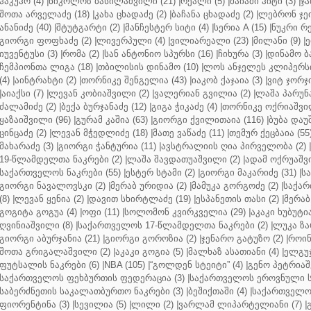
ჰაკუჰო (4)
|
ნიკოლოზ ბასილაშვილი (21)
|
რეალი (5)
|
მაიამი ჰიტი (3)
|
ჯა
შოთა არველაძე (18)
|
კახა ცხადაძე (2)
|
ბაჩანა ცხადაძე (2)
|
ლებრონ ჯეი
ანანიძე (40)
|
შტუტგარტი (2)
|
მანჩესტერ სიტი (4)
|
სერია A (15)
|
ნუკრი რე
გიორგი ფოფხაძე (2)
|
ლივერპული (4)
|
ვილიარეალი (23)
|
მილანი (9)
|
ე
იუვენტუსი (3)
|
რომა (2)
|
სან ანტონიო სპურსი (16)
|
ჩიხურა (3)
|
დინამო ბა
ჩემპიონთა ლიგა (18)
|
თბილისის დინამო (10)
|
ლოს ანჯელეს კლიპერსი
(4)
|
აინტრახტი (2)
|
თორნიკე შენგელია (43)
|
იაკობ ქაჯაია (3)
|
ვიტ ჯორჯი
|
აიაქსი (7)
|
ლევან კობიაშვილი (2)
|
ვალერიან გვილია (2)
|
ლაშა პარუნა
ძალამიძე (2)
|
ბექა ბურჯანაძე (12)
|
გიგა ჭიკაძე (4)
|
თორნიკე ოქრიაშვილ
ყაზაიშვილი (96)
|
გურამ კაშია (63)
|
გიორგი ქვილითაია (116)
|
ბუბა დაუ
ცინცაძე (2)
|
ლევან მჭედლიძე (18)
|
მათე ვაწაძე (11)
|
თემურ ქეცბაია (55
მახარაძე (3)
|
გიორგი ჭანტურია (11)
|
ავსტრალიის ღია პირველობა (2)
|
19-წლამდელთა ნაკრები (2)
|
ლაშა შავდათუაშვილი (2)
|
ადამ ოქრუაშვი
საქართველოს ნაკრები (55)
|
ესტერ სტამი (2)
|
გიორგი მაკარიძე (31)
|
ს
გიორგი ნავალოვსკი (2)
|
მერაბ ურიდია (2)
|
მამუკა გორგოძე (2)
|
საქარ
(8)
|
ლევან ყენია (2)
|
დავით სხირტლაძე (19)
|
ესპანეთის თასი (2)
|
მერაბ
გოგიტა გოგუა (4)
|
ოფი (11)
|
სოლომონ კვირკველია (29)
|
აკაკი ხუბუტია
ღვინიაშვილი (8)
|
საქართველოს 17-წლამდელთა ნაკრები (2)
|
ლუკა ზა
გიორგი აბურჯანია (21)
|
გიორგი გოროზია (2)
|
ჯენარო გატუზო (2)
|
როინ
შოთა გრიგალაშვილი (2)
|
აკაკი გოგია (5)
|
მალხაზ ასათიანი (4)
|
ელგუჯ
ფუტსალის ნაკრები (6)
|
NBA (105)
|
“გოლდენ სტეიტი” (4)
|
გენო პეტრიაშ
საქართველოს ფეხბურთის ფედერაცია (3)
|
საქართველოს ეროვნული ს
საბერძნეთის საკალათბურთო ნაკრები (3)
|
ბეშიქთაში (4)
|
საქართველოს
ფიორენტინა (3)
|
სევილია (5)
|
ლილი (2)
|
ვარლამ ლიპარტელიანი (7)
|