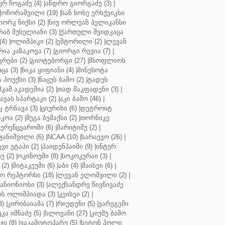
ურ ჩოგაძე (4)
|
ანდრო გიორგაძე (3)
|
ქოჩორაშვილი (19)
|
სან ხოსე ერსქვიკსი
იორკ ნიქსი (2)
|
ნიუ ორლეან პელიკანსი
რაბ მუსელიანი (3)
|
ქართული შვიდკაცა
4)
|
ოლიმპიკი (2)
|
ეშტორილი (2)
|
ლევან
რია კაზაკოვა (7)
|
გიორგი რევია (7)
|
რები (2)
|
გიოტებორგი (27)
|
მსოფლიოს
ცა (3)
|
ნიკა ყიფიანი (4)
|
მინესოტა
ჰოუქსი (3)
|
ნაცუს ბაშო (2)
|
ტადუს
შკაშ აკადემია (2)
|
თად მაკფადენი (3)
|
ავას სპარტაკი (2)
|
აკი ბაშო (46)
|
 ტრნავა (3)
|
ციურიხი (6)
|
დეტროიტ
კოა (2)
|
მეგა ბემაქსი (2)
|
თორნიკე
ერენცვაროში (6)
|
მარიტიმუ (2)
|
ჟანიშვილი (6)
|
NCAA (10)
|
სარაევო (26)
|
ვი ეტაპი (2)
|
ჰაიდენჰაიმი (9)
|
ინტერ
უ (2)
|
ოკინოუმი (8)
|
სოკოკურაი (3)
|
(2)
|
მიტაკეუმი (6)
|
აბი (4)
|
მაისეი (6)
|
 რეპტორსი (18)
|
ლევან ელოშვილი (2)
|
ანიონიოსი (3)
|
ალექსანდრე წივწივაძე
ს ოლიმპიადა (3)
|
კეისეი (2)
|
3)
|
კირიბაიამა (7)
|
რიუდენი (5)
|
ვარეგემი
კა იმნაძე (5)
|
სლოვანი (27)
|
კიუშუ ბაშო
ი (8)
|
ვაკამოტოჰარუ (5)
|
სეტონ ჰოლი