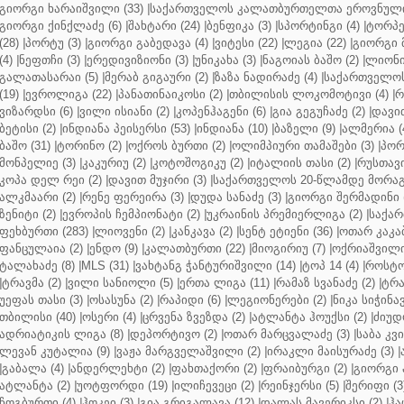
გიორგი ხარაიშვილი (33)
|
საქართველოს კალათბურთელთა ეროვნული 
გიორგი ქინქლაძე (6)
|
შახტარი (24)
|
ბენფიკა (3)
|
სპორტინგი (4)
|
ტორპე
(28)
|
პორტუ (3)
|
გიორგი გაბედავა (4)
|
ვიტესი (22)
|
ლეგია (22)
|
გიორგი 
(4)
|
ნეფთჩი (3)
|
ერედივიზიონი (3)
|
უნიკახა (3)
|
ნაგოიას ბაშო (2)
|
ლიონი 
გალათასარაი (5)
|
მერაბ გიგაური (2)
|
ზაზა ნადირაძე (4)
|
საქართველოს
(19)
|
ევროლიგა (22)
|
პანათინაიკოსი (2)
|
თბილისის ლოკომოტივი (4)
|
რ
ვიზარდსი (6)
|
ვილი ისიანი (2)
|
კოპენჰაგენი (6)
|
გია გეგუჩაძე (2)
|
დავით
ბეტისი (2)
|
ინდიანა პეისერსი (53)
|
ინდიანა (10)
|
ბაზელი (9)
|
ალმერია (
ბაშო (31)
|
ტორინო (2)
|
ოქროს ბურთი (2)
|
ოლიმპიური თამაშები (3)
|
პორ
მონპელიე (3)
|
კაკურიუ (2)
|
კოტოშოგიკუ (2)
|
იტალიის თასი (2)
|
რუსთავი
კოპა დელ რეი (2)
|
დავით მუჯირი (3)
|
საქართველოს 20-წლამდე მორაგბ
ალკმაარი (2)
|
რენე ფერეირა (3)
|
დუდა სანაძე (3)
|
გიორგი შერმადინი (
ზენიტი (2)
|
ევროპის ჩემპიონატი (2)
|
უკრაინის პრემიერლიგა (2)
|
საქარ
ფეხბურთი (283)
|
ლიოვენი (2)
|
კანკავა (2)
|
სენტ ეტიენი (36)
|
ოთარ კაკაბ
ფანცულაია (2)
|
ენდო (9)
|
კალათბურთი (22)
|
მიოგირიუ (7)
|
ოქრიაშვილი
ტალახაძე (8)
|
MLS (31)
|
ვახტანგ ჭანტურიშვილი (14)
|
ტოპ 14 (4)
|
როსტო
|
ტრავმა (2)
|
ვილი სანიოლი (5)
|
ერთა ლიგა (11)
|
რამაზ სვანაძე (2)
|
ტრა
უეფას თასი (3)
|
ოსასუნა (2)
|
რაპიდი (6)
|
ლეგიონერები (2)
|
ნიკა სიჭინავ
თბილისი (40)
|
ოსერი (4)
|
ცრვენა ზვეზდა (2)
|
ატლანტა ჰოუქსი (2)
|
ძიუდო
ადრიატიკის ლიგა (8)
|
დეპორტივო (2)
|
ოთარ მარცვალაძე (3)
|
საბა კვ
ლევან კუტალია (9)
|
ვაჟა მარგველაშვილი (2)
|
ირაკლი მაისურაძე (3)
|
|
გაბალა (4)
|
ანდერლეხტი (2)
|
ფახთაქორი (2)
|
ფრაიბურგი (2)
|
გიორგი 
ატლანტა (2)
|
უოტფორდი (19)
|
ილიჩევეცი (2)
|
რეინჯერსი (5)
|
შერიფი (3
ჩოგბურთი (4)
|
ჰოკეი (3)
|
გია გრიგალავა (12)
|
დალას მავერიკსი (2)
|
ჰა