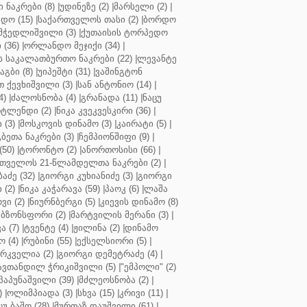
ნაკრები (8)
|
უდინეზე (2)
|
მარსელი (2)
|
დო (15)
|
საქართველოს თასი (2)
|
ბორდო
მჭედლიშვილი (3)
|
ქუთაისის ტორპედო
(36)
|
ორლანდო მეჯიქი (34)
|
 საკალათბურთო ნაკრები (22)
|
ლევანტე
აგბი (8)
|
უიპეშტი (31)
|
ვაშინგტონ
 ქევხიშვილი (3)
|
სან ანტონიო (14)
|
4)
|
ძალოსნობა (4)
|
გრანადა (11)
|
ნაცუ
ტლენდი (2)
|
ნიკა კვეკვესკირი (36)
|
 (3)
|
მოსკოვის დინამო (3)
|
კაირატი (5)
|
ეთა ნაკრები (3)
|
ჩემპიონშიფი (9)
|
50)
|
ტორონტო (2)
|
ანორთოსისი (66)
|
თველოს 21-წლამდელთა ნაკრები (2)
|
აძე (32)
|
გიორგი კუხიანიძე (3)
|
გიორგი
 (2)
|
ნიკა კაჭარავა (59)
|
პაოკ (6)
|
ლაშა
ვი (2)
|
ნიურნბერგი (5)
|
კიევის დინამო (8)
ბზონსფორი (2)
|
მარტვილის მერანი (3)
|
ა (7)
|
ტვენტე (4)
|
ჟილინა (2)
|
დინამო
 (4)
|
რუბინი (55)
|
ექსელსიორი (5)
|
ირკველია (2)
|
გიორგი დემეტრაძე (4)
|
ავთანდილ ჭრიკიშვილი (5)
|
"ემპოლი" (2)
პაპუნაშვილი (39)
|
მძლეოსნობა (2)
|
)
|
ოლიმპიადა (3)
|
სხვა (15)
|
კრივი (11)
|
ცუ ბაშო (28)
|
მურთაზ დაუშვილი (61)
|