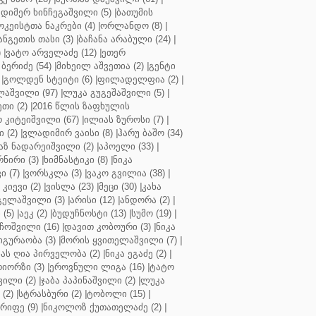
დიმერ ხინჩეგაშვილი (5)
|
ბათუმის
კეისტთა ნაკრები (4)
|
ორლანდო (8)
|
ნგეთის თასი (3)
|
ბაჩანა არაბული (24)
|
)
|
ვატო არველაძე (12)
|
ეთერ
ბერიძე (54)
|
მიხეილ აშვეთია (2)
|
გენტი
|
გოლდენ სტეიტი (6)
|
ფილადელფია (2)
|
აშვილი (97)
|
ლუკა გუგეშაშვილი (5)
|
თი (2)
|
2016 წლის ზაფხულის
 კიტეიშვილი (67)
|
ილიას ზუროსი (7)
|
 (2)
|
ვლადიმირ ვაისი (8)
|
ჰარუ ბაშო (34)
აზ ნადარეიშვილი (2)
|
აპოელი (33)
|
ნირი (3)
|
ხიმნასტიკი (8)
|
ნიკა
 (7)
|
ვორსკლა (3)
|
ვაკო გვილია (38)
|
კიევი (2)
|
ვისლა (23)
|
მეცი (30)
|
კახა
გელაშვილი (3)
|
არისი (12)
|
ანდორა (2)
|
 (5)
|
აეკ (2)
|
ბუდუჩნოსტი (13)
|
სუმო (19)
|
ოშვილი (16)
|
დავით კობოური (3)
|
ნიკა
გურაობა (3)
|
მორის ყვითელაშვილი (7)
|
ას ღია პირველობა (2)
|
ნიკა ეგაძე (2)
|
იორზი (3)
|
ეროვნული ლიგა (16)
|
ტატო
ვილი (2)
|
ჯაბა პაპინაშვილი (2)
|
ლუკა
(2)
|
სტრასბური (2)
|
ტობოლი (15)
|
რიფე (9)
|
ნიკოლოზ ქუთათელაძე (2)
|