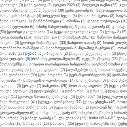
ცხინვალი (3)
|
ჯიმი ტაბიძე (8)
|
ტოკიო 2020 (3)
|
მილუოკი ბაქსი (33)
|
ვლა
სტადიონი (5)
|
ლევან შენგელია (39)
|
კახა კალაძე (6)
|
საქართველოს ჰო
მოსკოვის სპარტაკი (4)
|
ბრუკლინ ნეტსი (5)
|
რომან ჭანტურია (3)
|
საფრა
მათე კვირკვია (2)
|
ჩერნომორეცი (3)
|
ომონია (3)
|
დავით ხოჭოლავა (16
ლიპარტელიანი (6)
|
ონისე სანებლიძე (3)
|
ზვიად პატარიძე (2)
|
გიორგი 
(50)
|
გიორგი გველესიანი (14)
|
გუგა ფალავანდიშვილი (2)
|
ლიგა 2 (15)
გოგა ბითაძე (134)
|
დალასი (28)
|
ევრობასკეტ 2017 (2)
|
სანდრო მამუკელ
პოგონი (3)
|
გიორგი წიტაიშვილი (33)
|
სანდრო ბაზაძე (2)
|
ხობის კოლხე
ოლიმპიური თამაშები (2)
|
საქართველოს 21-წლამდე ნაკრები (5)
|
ოთარ
რიო 2016 (17)
|
ზურაბ იაკობიშვილი (2)
|
მიხეილ ყაველაშვილი (2)
|
პაოკი
|
ჯაბა ჯიღაური (8)
|
რობერტ კობლიაშვილი (5)
|
ბუდუ ზივზივაძე (78)
|
რევ
მორეირენსე (6)
|
ვიტალი დარასელიას სახელობის საერთაშორისო ტურ
ქუთათელაძე (3)
|
მაიკლ დიქსონი (2)
|
ალაშკერტი (2)
|
კრილია სოვეტოვი
საბა ლობჟანიძე (90)
|
კრასნოდარი (6)
|
გურამ გიორბელიძე (6)
|
დინამო 
ჩხეტიანი (4)
|
მოსკოვის ლოკომოტივი (14)
|
სილკებორგი (8)
|
ლაშა შერ
ალავესი (3)
|
ურალი (7)
|
ბასკონია (25)
|
მორაბანკ ანდორა (2)
|
იუტა ჯაზი
ვისლა პლოცკი (2)
|
ჟილ ვისენტე (5)
|
ეთნიკოსი (3)
|
არკა (15)
|
ლუკა ლოჩ
ნინუა (11)
|
გიორგი ზარია (8)
|
ესბიერგი (3)
|
ევრო 2024 (5)
|
ფიგურული ცი
ბექა მიქელთაძე (41)
|
ელგუჯა ლობჯანიძე (17)
|
ლიგა ენდესა (46)
|
სოფი
მემფისის ღია პირველობა (3)
|
გეგა დიასამიძე (2)
|
გოლდენ სტეიტ უორ
გრიგალაშვილი (6)
|
გიორგი ჩაკვეტაძე (82)
|
სპაერი (2)
|
ბაგრატ ნინიაშ
მაისურაძე (2)
|
ჯემალ ტაბიძე (2)
|
ლა ლიგა 2 (22)
|
Junior NBA-GBF ლიგა 
კორონა (12)
|
სარაგოსა (16)
|
სან ხოსე (25)
|
უფა (7)
|
რანდერსი (20)
|
ტენე