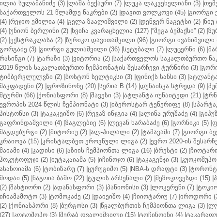
ილია სულამანიძე (3)
|
ლაშა ბექაური (7)
|
ლუკა ლაკვეხელიანი (3)
|
თემ
საქართველოს 21 წლამდე ნაკრები (2)
|
დავით ვოლკოვი (45)
|
გიორგი 
(4)
|
რეჯიო ემილია (4)
|
გელა ზაალიშვილი (2)
|
დენვერ ნაგეტსი (2)
|
ნიუ 
(4)
|
უნიონ ბერლინი (2)
|
ხვიჩა კვარაცხელია (127)
|
“მეგა ბემაქსი” (2)
|
ზუ
(2)
|
ექსტრაკლასა (2)
|
ზურიკო დავითაშვილი (96)
|
გიორგი ივანიშვილი (
გორგაძე (3)
|
გიორგი გულიაშვილი (36)
|
სეტუბალი (7)
|
ლუცერნი (6)
|
მა
რასინგი (7)
|
ტარაზი (3)
|
ვიტორია (2)
|
საქართველოს საკალთბურთო ნაკ
2019 წლის საკალათბურთო ჩემპიონატის შესარჩევი ტურნირი (3)
|
გორი
ტიმბერვლულვზი (2)
|
ბოსტონ სელტიკსი (3)
|
ფინიქს სანსი (3)
|
ატლანტა 
მაკფადენი (2)
|
ფროზინონე (20)
|
სერია B (14)
|
დუნაისკა სტრედა (9)
|
პუ
შტურმი (66)
|
ქონიასფორი (8)
|
შავესი (3)
|
ატლანტა იუნაიტედი (21)
|
ტრნ
ევროპის 2024 წლის ჩემპიონატი (3)
|
იბეროსტარ ტენერიფე (8)
|
სპარტაკ
პისტონსი (3)
|
ტაკაკეიშო (6)
|
რევაზ ინჯგია (4)
|
ალინა ურუშაძე (4)
|
გიპუზ
გაფრინდაშვილი (4)
|
ზაგლებიე (6)
|
ლევან ხარაბაძე (6)
|
გორნიკი (5)
|
ფ
მაგდებურგი (2)
|
მიტორიუ (2)
|
ალ-ჰილალი (2)
|
ტამავაში (7)
|
გიორგი ბე
კრაიოვა (15)
|
კრისტალბეთ ეროვნული ლიგა (2)
|
ევრო 2020-ის შესარჩე
მაიამი (4)
|
კადისი (6)
|
აზიის ჩემპიონთა ლიგა (16)
|
ბრესტი (2)
|
ჩიოტარი
ჰოკუტოფუჯი (2)
|
იუტაკაიამა (5)
|
იჩინოჯო (6)
|
ტაკაგენჯი (3)
|
კუოკოშუჰო 
ასანოიამა (6)
|
ტობიზარუ (7)
|
ცურუგიშო (5)
|
NBA-ს დრაფტი (3)
|
ტორონტო
შოდაი (5)
|
ნაგოია ბაშო (22)
|
ტულის არსენალი (2)
|
მეზოკოვესდი (15)
|
პ
(2)
|
შახტიორი (2)
|
ადანასფორი (3)
|
პანიონისი (3)
|
ლოკერენი (7)
|
ტოკიო
იჩიამამოტო (3)
|
ტომოკაძე (2)
|
დაიეიშო (4)
|
ჩიიოტარიუ (7)
|
იროდორი (
(2)
|
ქონიასპორი (8)
|
ბურგოსი (3)
|
წყალბურთის ჩემპიონთა ლიგა (3)
|
ლუ
(27)
|
კოტოშოჰო (3)
|
მერაბ დვალიშვილი (15)
|
ტოჩინოინი (4)
|
ტაკარაფუჯ