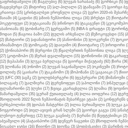
გაფრინდაშვილი (4)
|
ზაგლებიე (6)
|
ლევან ხარაბაძე (6)
|
გორნიკი (5)
|
ფ
მაგდებურგი (2)
|
მიტორიუ (2)
|
ალ-ჰილალი (2)
|
ტამავაში (7)
|
გიორგი ბე
კრაიოვა (15)
|
კრისტალბეთ ეროვნული ლიგა (2)
|
ევრო 2020-ის შესარჩე
მაიამი (4)
|
კადისი (6)
|
აზიის ჩემპიონთა ლიგა (16)
|
ბრესტი (2)
|
ჩიოტარი
ჰოკუტოფუჯი (2)
|
იუტაკაიამა (5)
|
იჩინოჯო (6)
|
ტაკაგენჯი (3)
|
კუოკოშუჰო 
ასანოიამა (6)
|
ტობიზარუ (7)
|
ცურუგიშო (5)
|
NBA-ს დრაფტი (3)
|
ტორონტო
შოდაი (5)
|
ნაგოია ბაშო (22)
|
ტულის არსენალი (2)
|
მეზოკოვესდი (15)
|
პ
(2)
|
შახტიორი (2)
|
ადანასფორი (3)
|
პანიონისი (3)
|
ლოკერენი (7)
|
ტოკიო
იჩიამამოტო (3)
|
ტომოკაძე (2)
|
დაიეიშო (4)
|
ჩიიოტარიუ (7)
|
იროდორი (
(2)
|
ქონიასპორი (8)
|
ბურგოსი (3)
|
წყალბურთის ჩემპიონთა ლიგა (3)
|
ლუ
(27)
|
კოტოშოჰო (3)
|
მერაბ დვალიშვილი (15)
|
ტოჩინოინი (4)
|
ტაკარაფუჯ
(12)
|
სეპაჰანი (3)
|
ლუკა ბერულავა (5)
|
გიორგი მიქაუტაძე (92)
|
ზირა (36
(3)
|
ლოზანა (4)
|
ონოშო (2)
|
ლევან საგინაშვილი (2)
|
ოკინეუმი (3)
|
როტო
დოლიძე (5)
|
კაისარი (7)
|
ტაკანოშო (3)
|
შოჰოზანი (2)
|
კაგაიაკი (7)
|
ჩიიო
(2)
|
UFC (30)
|
აგმკ (2)
|
ვოლფსბერგერი (6)
|
ფეჰერვარი (24)
|
შიმანოუმი (
სილაგაძე (7)
|
ვალმიერა (2)
|
ტერენოფუჯი (2)
|
აპოლონი (7)
|
ინჰულეცი (
ფლამარიონი (2)
|
ლეხი (17)
|
ხვიცა კვარაცხელია (2)
|
ლამია (9)
|
ჯოვინო 
მამარდაშვილი (35)
|
გურამ ქუთათელაძე (4)
|
ილია თოფურია (12)
|
ტერუ
მსოფლიოს 2022 წლის ჩემპიონატის შესარჩევი ეტაპი (2)
|
კონფერენს ლ
პერსეპოლისი (9)
|
დოჰას მასტერსი (2)
|
ილია ბერიაშვილი (3)
|
ლუკა გა
ნოვგოროდი (2)
|
თელ-ავივის გრან სლემი (2)
|
გიორგი გაგუა (16)
|
ანას
ლენოვო ტენერიფე (12)
|
ლუკა გაგნიძე (7)
|
სერანი (5)
|
ნეფტეხიმიკი (2)
აბუაშვილი (4)
|
ჰატაისპორი (18)
|
დენვერ ნაგეთსი (2)
|
მსოფლიოს ჩემპი
ნიუკასლ ჯეტსი (16)
|
ჩიიონო (3)
|
დოქსა (3)
|
პოდბესკიძიე (3)
|
პარიზის ო