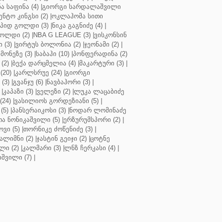
ა საფინა (4)
|
გიორგი სარდალაშვილი
ენტო კინგსი (2)
|
ოკლაჰომა სითი
პიდ გოლდი (3)
|
ნიკა გაგნიძე (4)
|
ოლდი (2)
|
NBA G LEAGUE (3)
|
ვისკონსინ
 (3)
|
ვირტუს ბოლონია (2)
|
ჯეონამი (2)
|
მონეზე (3)
|
საბაჰი (10)
|
პონფერადინა (2)
(2)
|
ბექა დარცმელია (4)
|
მაკარტური (3)
|
(20)
|
კარლსრუე (24)
|
გიორგი
(3)
|
გვანჯუ (6)
|
ნავბაჰორი (3)
|
|
კაპაზი (3)
|
ველეზი (2)
|
ლუკა ლაცაბიძე
(24)
|
ვასილიოს გორდეზიანი (5)
|
(5)
|
პანსერაიკოსი (3)
|
ნოდარ ლომინაძე
ა ნონიკაშვილი (5)
|
ერზურუმსპორი (2)
|
ვი (5)
|
თორნიკე ძოწენიძე (3)
|
ალიმნი (2)
|
ჯასტინ გეიჯი (2)
|
ცოტნე
ლი (2)
|
კალმარი (3)
|
ლნზ ჩერკასი (4)
|
იშვილი (7)
|