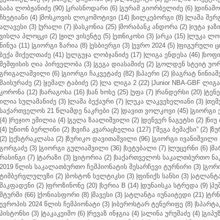
საბა ლობჟანიძე (90)
|
კრასნოდარი (6)
|
გურამ გიორბელიძე (6)
|
დინამო 
ჩხეტიანი (4)
|
მოსკოვის ლოკომოტივი (14)
|
სილკებორგი (8)
|
ლაშა შერ
ალავესი (3)
|
ურალი (7)
|
ბასკონია (25)
|
მორაბანკ ანდორა (2)
|
იუტა ჯაზი
ვისლა პლოცკი (2)
|
ჟილ ვისენტე (5)
|
ეთნიკოსი (3)
|
არკა (15)
|
ლუკა ლოჩ
ნინუა (11)
|
გიორგი ზარია (8)
|
ესბიერგი (3)
|
ევრო 2024 (5)
|
ფიგურული ცი
ბექა მიქელთაძე (41)
|
ელგუჯა ლობჯანიძე (17)
|
ლიგა ენდესა (46)
|
სოფი
მემფისის ღია პირველობა (3)
|
გეგა დიასამიძე (2)
|
გოლდენ სტეიტ უორ
გრიგალაშვილი (6)
|
გიორგი ჩაკვეტაძე (82)
|
სპაერი (2)
|
ბაგრატ ნინიაშ
მაისურაძე (2)
|
ჯემალ ტაბიძე (2)
|
ლა ლიგა 2 (22)
|
Junior NBA-GBF ლიგა 
კორონა (12)
|
სარაგოსა (16)
|
სან ხოსე (25)
|
უფა (7)
|
რანდერსი (20)
|
ტენე
ილია სულამანიძე (3)
|
ლაშა ბექაური (7)
|
ლუკა ლაკვეხელიანი (3)
|
თემ
საქართველოს 21 წლამდე ნაკრები (2)
|
დავით ვოლკოვი (45)
|
გიორგი 
(4)
|
რეჯიო ემილია (4)
|
გელა ზაალიშვილი (2)
|
დენვერ ნაგეტსი (2)
|
ნიუ 
(4)
|
უნიონ ბერლინი (2)
|
ხვიჩა კვარაცხელია (127)
|
“მეგა ბემაქსი” (2)
|
ზუ
(2)
|
ექსტრაკლასა (2)
|
ზურიკო დავითაშვილი (96)
|
გიორგი ივანიშვილი (
გორგაძე (3)
|
გიორგი გულიაშვილი (36)
|
სეტუბალი (7)
|
ლუცერნი (6)
|
მა
რასინგი (7)
|
ტარაზი (3)
|
ვიტორია (2)
|
საქართველოს საკალთბურთო ნაკ
2019 წლის საკალათბურთო ჩემპიონატის შესარჩევი ტურნირი (3)
|
გორი
ტიმბერვლულვზი (2)
|
ბოსტონ სელტიკსი (3)
|
ფინიქს სანსი (3)
|
ატლანტა 
მაკფადენი (2)
|
ფროზინონე (20)
|
სერია B (14)
|
დუნაისკა სტრედა (9)
|
პუ
შტურმი (66)
|
ქონიასფორი (8)
|
შავესი (3)
|
ატლანტა იუნაიტედი (21)
|
ტრნ
ევროპის 2024 წლის ჩემპიონატი (3)
|
იბეროსტარ ტენერიფე (8)
|
სპარტაკ
პისტონსი (3)
|
ტაკაკეიშო (6)
|
რევაზ ინჯგია (4)
|
ალინა ურუშაძე (4)
|
გიპუზ