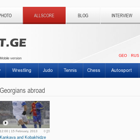
PHOTO
ALLSCORE
BLOG
INTERVIEW
GEO
RUS
Mobile version
y
Wrestling
Judo
Tennis
Chess
Autosport
Georgians abroad
12:00 | 15 February, 2013
0
Kankava and Kobakhidze