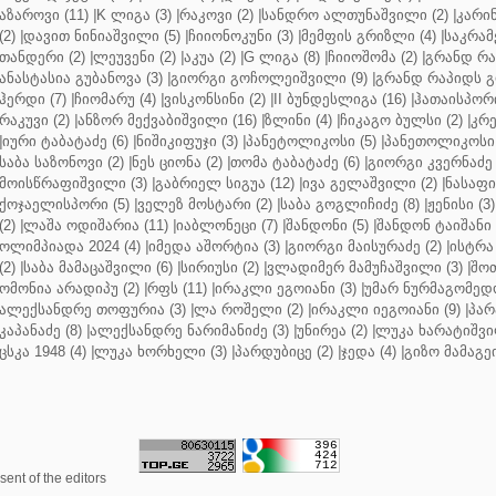
აზაროვი (11)
|
K ლიგა (3)
|
რაკოვი (2)
|
სანდრო ალთუნაშვილი (2)
|
კარინ
(2)
|
დავით ნინიაშვილი (5)
|
ჩიიონოკუნი (3)
|
მემფის გრიზლი (4)
|
საკრამ
თანდერი (2)
|
ლეუვენი (2)
|
აკუა (2)
|
G ლიგა (8)
|
ჩიიოშომა (2)
|
გრანდ რა
ანასტასია გუბანოვა (3)
|
გიორგი გოჩოლეიშვილი (9)
|
გრანდ რაპიდს გ
ჰერდი (7)
|
ჩიომარუ (4)
|
ვისკონსინი (2)
|
II ბუნდესლიგა (16)
|
ჰათაისპორი
რაკუვი (2)
|
ანზორ მექვაბიშვილი (16)
|
ზლინი (4)
|
ჩიკაგო ბულსი (2)
|
კრე
|
იური ტაბატაძე (6)
|
ნიშიკიფუჯი (3)
|
პანეტოლიკოსი (5)
|
პანეთოლიკოსი 
საბა საზონოვი (2)
|
ნეს ციონა (2)
|
თომა ტაბატაძე (6)
|
გიორგი კვერნაძე 
მოისწრაფიშვილი (3)
|
გაბრიელ სიგუა (12)
|
ივა გელაშვილი (2)
|
ნასაფი 
ქოჯაელისპორი (5)
|
ველეზ მოსტარი (2)
|
საბა გოგლიჩიძე (8)
|
ჟენისი (3)
(2)
|
ლაშა ოდიშარია (11)
|
იაბლონეცი (7)
|
შანდონი (5)
|
შანდონ ტაიშანი 
ოლიმპიადა 2024 (4)
|
იმედა აშორტია (3)
|
გიორგი მაისურაძე (2)
|
ისტრა 
(2)
|
საბა მამაცაშვილი (6)
|
სირიუსი (2)
|
ვლადიმერ მამუჩაშვილი (3)
|
შოთ
ომონია არადიპუ (2)
|
რფს (11)
|
ირაკლი ეგოიანი (3)
|
უმარ ნურმაგომედო
ალექსანდრე თოფურია (3)
|
ლა როშელი (2)
|
ირაკლი იეგოიანი (9)
|
პარ
კაპანაძე (8)
|
ალექსანდრე ნარიმანიძე (3)
|
უნირეა (2)
|
ლუკა ხარატიშვი
ცსკა 1948 (4)
|
ლუკა ხორხელი (3)
|
პარდუბიცე (2)
|
ჯედა (4)
|
გიზო მამაგე
ent of the editors