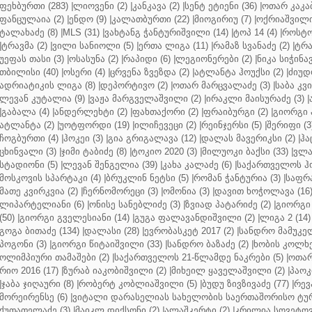
ფეხბურთი (283)
|
ლიოვენი (2)
|
კანკავა (2)
|
სენტ ეტიენი (36)
|
ოთარ კაკაბ
ფანცულაია (2)
|
ენდო (9)
|
კალათბურთი (22)
|
მიოგირიუ (7)
|
ოქრიაშვილი
ტალახაძე (8)
|
MLS (31)
|
ვახტანგ ჭანტურიშვილი (14)
|
ტოპ 14 (4)
|
როსტო
|
ტრავმა (2)
|
ვილი სანიოლი (5)
|
ერთა ლიგა (11)
|
რამაზ სვანაძე (2)
|
ტრა
უეფას თასი (3)
|
ოსასუნა (2)
|
რაპიდი (6)
|
ლეგიონერები (2)
|
ნიკა სიჭინავ
თბილისი (40)
|
ოსერი (4)
|
ცრვენა ზვეზდა (2)
|
ატლანტა ჰოუქსი (2)
|
ძიუდო
ადრიატიკის ლიგა (8)
|
დეპორტივო (2)
|
ოთარ მარცვალაძე (3)
|
საბა კვ
ლევან კუტალია (9)
|
ვაჟა მარგველაშვილი (2)
|
ირაკლი მაისურაძე (3)
|
|
გაბალა (4)
|
ანდერლეხტი (2)
|
ფახთაქორი (2)
|
ფრაიბურგი (2)
|
გიორგი 
ატლანტა (2)
|
უოტფორდი (19)
|
ილიჩევეცი (2)
|
რეინჯერსი (5)
|
შერიფი (3
ჩოგბურთი (4)
|
ჰოკეი (3)
|
გია გრიგალავა (12)
|
დალას მავერიკსი (2)
|
ჰა
ცხინვალი (3)
|
ჯიმი ტაბიძე (8)
|
ტოკიო 2020 (3)
|
მილუოკი ბაქსი (33)
|
ვლა
სტადიონი (5)
|
ლევან შენგელია (39)
|
კახა კალაძე (6)
|
საქართველოს ჰო
მოსკოვის სპარტაკი (4)
|
ბრუკლინ ნეტსი (5)
|
რომან ჭანტურია (3)
|
საფრა
მათე კვირკვია (2)
|
ჩერნომორეცი (3)
|
ომონია (3)
|
დავით ხოჭოლავა (16
ლიპარტელიანი (6)
|
ონისე სანებლიძე (3)
|
ზვიად პატარიძე (2)
|
გიორგი 
(50)
|
გიორგი გველესიანი (14)
|
გუგა ფალავანდიშვილი (2)
|
ლიგა 2 (14)
გოგა ბითაძე (134)
|
დალასი (28)
|
ევრობასკეტ 2017 (2)
|
სანდრო მამუკელ
პოგონი (3)
|
გიორგი წიტაიშვილი (33)
|
სანდრო ბაზაძე (2)
|
ხობის კოლხე
ოლიმპიური თამაშები (2)
|
საქართველოს 21-წლამდე ნაკრები (5)
|
ოთარ
რიო 2016 (17)
|
ზურაბ იაკობიშვილი (2)
|
მიხეილ ყაველაშვილი (2)
|
პაოკი
|
ჯაბა ჯიღაური (8)
|
რობერტ კობლიაშვილი (5)
|
ბუდუ ზივზივაძე (77)
|
რევ
მორეირენსე (6)
|
ვიტალი დარასელიას სახელობის საერთაშორისო ტურ
ქუთათელაძე (3)
|
მაიკლ დიქსონი (2)
|
ალაშკერტი (2)
|
კრილია სოვეტოვი