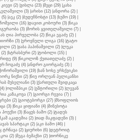
კიევი (2)
|
ვისლა (23)
|
მეცი (29)
|
კახა
გელაშვილი (3)
|
არისი (12)
|
ანდორა (2)
|
 (5)
|
აეკ (2)
|
ბუდუჩნოსტი (13)
|
სუმო (19)
|
ოშვილი (16)
|
დავით კობოური (3)
|
ნიკა
გურაობა (3)
|
მორის ყვითელაშვილი (7)
|
ას ღია პირველობა (2)
|
ნიკა ეგაძე (2)
|
იორზი (3)
|
ეროვნული ლიგა (16)
|
ტატო
ვილი (2)
|
ჯაბა პაპინაშვილი (2)
|
ლუკა
(2)
|
სტრასბური (2)
|
ტობოლი (15)
|
რიფე (9)
|
ნიკოლოზ ქუთათელაძე (2)
|
ურ ჩოგაძე (4)
|
ანდრო გიორგაძე (3)
|
ქოჩორაშვილი (19)
|
სან ხოსე ერსქვიკსი
იორკ ნიქსი (2)
|
ნიუ ორლეან პელიკანსი
რაბ მუსელიანი (3)
|
ქართული შვიდკაცა
4)
|
ოლიმპიკი (2)
|
ეშტორილი (2)
|
ლევან
რია კაზაკოვა (7)
|
გიორგი რევია (7)
|
რები (2)
|
გიოტებორგი (27)
|
მსოფლიოს
ცა (3)
|
ნიკა ყიფიანი (4)
|
მინესოტა
ჰოუქსი (3)
|
ნაცუს ბაშო (2)
|
ტადუს
შკაშ აკადემია (2)
|
თად მაკფადენი (3)
|
ავას სპარტაკი (2)
|
აკი ბაშო (46)
|
 ტრნავა (2)
|
ციურიხი (6)
|
დეტროიტ
კოა (2)
|
მეგა ბემაქსი (2)
|
თორნიკე