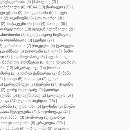
ერენცვაროში (6)
|
მარიტიმუ (2)
|
ჟანიშვილი (6)
|
NCAA (10)
|
სარაევო (26)
|
ვი ეტაპი (2)
|
ჰაიდენჰაიმი (8)
|
ინტერ
უ (2)
|
ოკინოუმი (8)
|
სოკოკურაი (3)
|
(2)
|
მიტაკეუმი (6)
|
აბი (4)
|
მაისეი (6)
|
 რეპტორსი (18)
|
ლევან ელოშვილი (2)
|
ანიონიოსი (3)
|
ალექსანდრე წივწივაძე
ს ოლიმპიადა (3)
|
კეისეი (2)
|
3)
|
კირიბაიამა (7)
|
რიუდენი (5)
|
ვარეგემი
კა იმნაძე (5)
|
სლოვანი (27)
|
კიუშუ ბაშო
ი (8)
|
ვაკამოტოჰარუ (5)
|
სეტონ ჰოლი
)
|
შარლოტ ჰორნეტსი (6)
|
ბექა ქავთარაძე
რი (12)
|
ანკარაგიუჯუ (14)
|
რომან
მარუ (2)
|
გიორგი ქანთარია (2)
|
ნემანი
2)
|
კაისეი (5)
|
ნიშიკიგი (2)
|
ლუკა
6)
|
კარაგუმრუკი (7)
|
სერენი (17)
|
ჯოვინო
(2)
|
ჟორჟ მიქაუტაძე (9)
|
გიორგი
ცუოში (6)
|
ტოკუშორიუ (2)
|
კოტოეკო (5)
|
იგა (24)
|
ულსან ჰიუნდაი (26)
|
დრანი (3)
|
კოლოსი (5)
|
ულსანი (5)
|
ნიჟნი
ტასია მეტელკინა (2)
|
კოტონოვაკა (4)
|
|
დაიამამი (3)
|
ჰოშორიუ (3)
|
გიორგი
ონატი ძიუდოში (6)
|
კრაკოვია (20)
|
ლიმპიადა (4)
|
კიზილკუმი (3)
|
ირაკლი