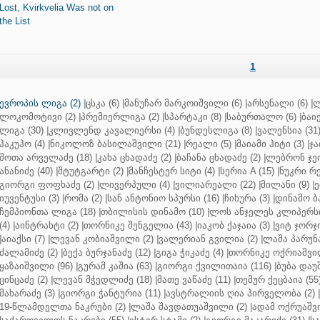
Lost, Kvirkvelia Was not on
the List
1
ევროპის ლიგა (2)
|
ცსკა (6)
|
მანუჩარ მარკოიშვილი (6)
|
არსენალი (6)
|
ლ
ლოკომოტივი (2)
|
პრემიერლიგა (2)
|
სპარტაკი (8)
|
საბურთალო (6)
|
ბაიე
ლიგა (30)
|
კლივლენდ კავალიერსი (4)
|
ბუნდესლიგა (8)
|
ვალენსია (31
ჰაკუჰო (4)
|
ნიკოლოზ ბასილაშვილი (21)
|
რეალი (5)
|
მაიამი ჰიტი (3)
|
ჯა
შოთა არველაძე (18)
|
კახა ცხადაძე (2)
|
ბაჩანა ცხადაძე (2)
|
ლებრონ ჯეი
ანანიძე (40)
|
შტუტგარტი (2)
|
მანჩესტერ სიტი (4)
|
სერია A (15)
|
ნუკრი რე
გიორგი ფოფხაძე (2)
|
ლივერპული (4)
|
ვილიარეალი (22)
|
მილანი (9)
|
ე
იუვენტუსი (3)
|
რომა (2)
|
სან ანტონიო სპურსი (16)
|
ჩიხურა (3)
|
დინამო ბა
ჩემპიონთა ლიგა (18)
|
თბილისის დინამო (10)
|
ლოს ანჯელეს კლიპერსი
(4)
|
აინტრახტი (2)
|
თორნიკე შენგელია (43)
|
იაკობ ქაჯაია (3)
|
ვიტ ჯორჯი
|
აიაქსი (7)
|
ლევან კობიაშვილი (2)
|
ვალერიან გვილია (2)
|
ლაშა პარუნა
ძალამიძე (2)
|
ბექა ბურჯანაძე (12)
|
გიგა ჭიკაძე (4)
|
თორნიკე ოქრიაშვილ
ყაზაიშვილი (96)
|
გურამ კაშია (63)
|
გიორგი ქვილითაია (116)
|
ბუბა დაუ
ცინცაძე (2)
|
ლევან მჭედლიძე (18)
|
მათე ვაწაძე (11)
|
თემურ ქეცბაია (55
მახარაძე (3)
|
გიორგი ჭანტურია (11)
|
ავსტრალიის ღია პირველობა (2)
|
19-წლამდელთა ნაკრები (2)
|
ლაშა შავდათუაშვილი (2)
|
ადამ ოქრუაშვი