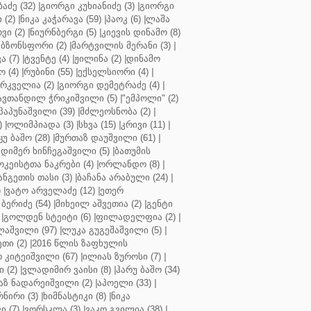
აძე (32)
|
გიორგი კუხიანიძე (3)
|
გიორგი
 (2)
|
ნიკა კაჭარავა (59)
|
პაოკ (6)
|
ლაშა
ვი (2)
|
ნიურნბერგი (5)
|
კიევის დინამო (8)
ბზონსფორი (2)
|
მარტვილის მერანი (3)
|
ა (7)
|
ტვენტე (4)
|
ჟილინა (2)
|
დინამო
 (4)
|
რუბინი (55)
|
ექსელსიორი (4)
|
ირკველია (2)
|
გიორგი დემეტრაძე (4)
|
ავთანდილ ჭრიკიშვილი (5)
|
"ემპოლი" (2)
პაპუნაშვილი (39)
|
მძლეოსნობა (2)
|
)
|
ოლიმპიადა (3)
|
სხვა (15)
|
კრივი (11)
|
ცუ ბაშო (28)
|
მურთაზ დაუშვილი (61)
|
დიმერ ხინჩეგაშვილი (5)
|
ბათუმის
კეისტთა ნაკრები (4)
|
ორლანდო (8)
|
ნგეთის თასი (3)
|
ბაჩანა არაბული (24)
|
)
|
ვატო არველაძე (12)
|
ეთერ
ბერიძე (54)
|
მიხეილ აშვეთია (2)
|
გენტი
|
გოლდენ სტეიტი (6)
|
ფილადელფია (2)
|
აშვილი (97)
|
ლუკა გუგეშაშვილი (5)
|
თი (2)
|
2016 წლის ზაფხულის
 კიტეიშვილი (67)
|
ილიას ზუროსი (7)
|
 (2)
|
ვლადიმირ ვაისი (8)
|
ჰარუ ბაშო (34)
აზ ნადარეიშვილი (2)
|
აპოელი (33)
|
ნირი (3)
|
ხიმნასტიკი (8)
|
ნიკა
 (7)
|
ვორსკლა (3)
|
ვაკო გვილია (38)
|