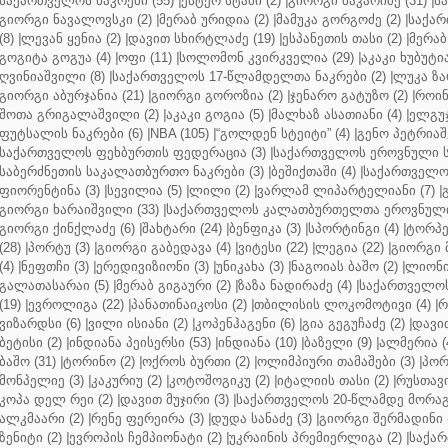
საქართველოს ნაკრები (55)
|
ესტერ სტამი (2)
|
გიორგი მაკარიძე (31)
|
ს
გიორგი ნავალოვსკი (2)
|
მერაბ ურიდია (2)
|
მამუკა გორგოძე (2)
|
საქარ
(8)
|
ლევან ყენია (2)
|
დავით სხირტლაძე (19)
|
ესპანეთის თასი (2)
|
მერაბ
გოგიტა გოგუა (4)
|
ოფი (11)
|
სოლომონ კვირკველია (29)
|
აკაკი ხუბუტია
ღვინიაშვილი (8)
|
საქართველოს 17-წლამდელთა ნაკრები (2)
|
ლუკა ზა
გიორგი აბურჯანია (21)
|
გიორგი გოროზია (2)
|
ჯენარო გატუზო (2)
|
როინ
შოთა გრიგალაშვილი (2)
|
აკაკი გოგია (5)
|
მალხაზ ასათიანი (4)
|
ელგუჯ
ფუტსალის ნაკრები (6)
|
NBA (105)
|
“გოლდენ სტეიტი” (4)
|
გენო პეტრიაშ
საქართველოს ფეხბურთის ფედერაცია (3)
|
საქართველოს ეროვნული ს
საბერძნეთის საკალათბურთო ნაკრები (3)
|
ბეშიქთაში (4)
|
საქართველოს
ფიორენტინა (3)
|
სევილია (5)
|
ლილი (2)
|
ვარლამ ლიპარტელიანი (7)
|
გიორგი ხარაიშვილი (33)
|
საქართველოს კალათბურთელთა ეროვნული 
გიორგი ქინქლაძე (6)
|
შახტარი (24)
|
ბენფიკა (3)
|
სპორტინგი (4)
|
ტორპე
(28)
|
პორტუ (3)
|
გიორგი გაბედავა (4)
|
ვიტესი (22)
|
ლეგია (22)
|
გიორგი 
(4)
|
ნეფთჩი (3)
|
ერედივიზიონი (3)
|
უნიკახა (3)
|
ნაგოიას ბაშო (2)
|
ლიონი 
გალათასარაი (5)
|
მერაბ გიგაური (2)
|
ზაზა ნადირაძე (4)
|
საქართველოს
(19)
|
ევროლიგა (22)
|
პანათინაიკოსი (2)
|
თბილისის ლოკომოტივი (4)
|
რ
ვიზარდსი (6)
|
ვილი ისიანი (2)
|
კოპენჰაგენი (6)
|
გია გეგუჩაძე (2)
|
დავით
ბეტისი (2)
|
ინდიანა პეისერსი (53)
|
ინდიანა (10)
|
ბაზელი (9)
|
ალმერია (
ბაშო (31)
|
ტორინო (2)
|
ოქროს ბურთი (2)
|
ოლიმპიური თამაშები (3)
|
პორ
მონპელიე (3)
|
კაკურიუ (2)
|
კოტოშოგიკუ (2)
|
იტალიის თასი (2)
|
რუსთავი
კოპა დელ რეი (2)
|
დავით მუჯირი (3)
|
საქართველოს 20-წლამდე მორაგბ
ალკმაარი (2)
|
რენე ფერეირა (3)
|
დუდა სანაძე (3)
|
გიორგი შერმადინი (
ზენიტი (2)
|
ევროპის ჩემპიონატი (2)
|
უკრაინის პრემიერლიგა (2)
|
საქარ