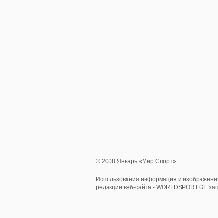
© 2008 Январь «Мир Спорт»
Использования информация и изображения
редакции веб-сайта - WORLDSPORT.GE за
0.745062