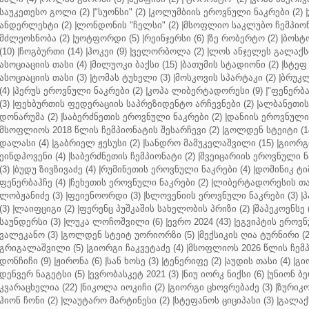
საუკეთესო გოლი (2)
|
"სუონსი" (2)
|
კოლუმბიის ეროვნული ნაკრები (2)
|
ანდერლეხტი (2)
|
ლონდონის "ჩელსი" (2)
|
მსოფლიო საკლუბო ჩემპიონა
მძლეოსნობა (2)
|
უოტფორდი (5)
|
რეინჯერსი (6)
|
ზე რობერტო (2)
|
ბოსტო
(10)
|
ჩოგბურთი (14)
|
ჰოკეი (9)
|
ველორბოლა (2)
|
ლოს ანჯელეს გალაქსი
ასოციაციის თასი (4)
|
მილუოკი ბაქსი (15)
|
ბათუმის სტადიონი (2)
|
სტეფ 
ასოციაციის თასი (3)
|
ტომას ტუხელი (3)
|
მოსკოვის სპარტაკი (2)
|
ბრუკლ
(4)
|
პერუს ეროვნული ნაკრები (2)
|
კოპა ლიბერტადორესი (9)
|
"ფენერბახ
(3)
|
ფეხბურთის ფედერაციის საპრეზიდენტო არჩევნები (2)
|
ალბანეთის
დონარუმა (2)
|
საბერძნეთის ეროვნული ნაკრები (2)
|
დანიის ეროვნული 
მსოფლიოს 2018 წლის ჩემპიონატის შესარჩევი (2)
|
გოლდენ სტეიტი (1
დალასი (4)
|
გაბრიელ ჟესუსი (2)
|
სანდრო მამუკელაშვილი (15)
|
გიორგი
ეინდჰოვენი (4)
|
საბერძნეთის ჩემპიონატი (2)
|
შვეიცარიის ეროვნული ნა
(3)
|
ბუდუ ზივზივაძე (4)
|
რუმინეთის ეროვნული ნაკრები (4)
|
დომინიკ ტიმ
ფენერბაჰჩე (4)
|
ჩეხეთის ეროვნული ნაკრები (2)
|
ლიბერტადორესის თას
ლობჟანიძე (3)
|
ფეიენოორდი (3)
|
სლოვენიის ეროვნული ნაკრები (3)
|
პ
(3)
|
ლაიფციგი (2)
|
ფერენც პუშკაშის სახელობის პრიზი (2)
|
შაპეკოენსე (
საუნდერსი (3)
|
ლუკა ლოჩოშვილი (6)
|
ევრო 2024 (43)
|
ეგვიპტის ეროვნ
ვალეკანო (3)
|
გოლდენ სტეიტ უორიორზი (5)
|
მექსიკის ღია ტურნირი (2
გრიგალაშვილი (5)
|
გიორგი ჩაკვეტაძე (4)
|
მსოფლიოს 2026 წლის ჩემპ
დონჩიჩი (9)
|
ჟირონა (6)
|
სან ხოსე (3)
|
ტენერიფე (2)
|
აუდის თასი (4)
|
გი
დენვერ ნაგეტსი (5)
|
ევრობასკეტ 2021 (3)
|
ნიუ იორკ ნიქსი (6)
|
უნიონ ბე
კვარაცხელია (22)
|
ნიკოლა იოკიჩი (2)
|
გიორგი ცხოვრებაძე (3)
|
ზურიკო
ჰიონ ჩონი (2)
|
ლაუტარო მარტინესი (2)
|
სტეფანოს ციციპასი (3)
|
გალაქს