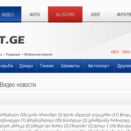
ВИДЕО
ФОТО
ALLSCORE
БЛОГ
ИНТЕР
GEO
ENG
ма
Редакция
Мобильная версия
Борьба
Дзюдо
Теннис
Шахматы
Автоспорт
Другие
Видео новости
არსენალი (19)
|
კობი ბრაიანტი (2)
|
ლოს ანჯელეს ლეიკერსი (17)
|
ნოვაკ
იუნაიტედი (7)
|
პრემიერლიგა (35)
|
სპარტაკი (2)
|
კრიშტიანუ რონალდუ (
ლუის ენრიკე (2)
|
ანხელ დი მარია (2)
|
“მილანი” (2)
|
ლიგა 1 (16)
|
ზლატან