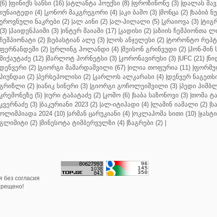
(6)
|
ფინიქს სანსი (16)
|
ატლანტა ჰოუქსი (8)
|
ფროზინონე (3)
|
დალას მავე
იუნაიტედი (4)
|
კონორ მაკგრეგორი (4)
|
აკი ბაშო (3)
|
მონცა (2)
|
ხაბიბ ნ
ეროვნული ნაკრები (2)
|
ალ აინი (2)
|
ალ-ჰილალი (5)
|
კრაიოვა (3)
|
ტიგრ
(3)
|
ჰაიდენჰაიმი (3)
|
ინტერ მაიამი (17)
|
კადისი (2)
|
აზიის ჩემპიონთა ლი
ჩემპიონატი (2)
|
სებასტიან ალე (3)
|
ლოს ანჯელესი (2)
|
ტორონტო რეპტო
ფერნანდეში (2)
|
ერლინგ ჰოლანდი (4)
|
მეისონ გრინვუდი (2)
|
ჰონ-მინ 
მიქაუტაძე (12)
|
შარლოტ ჰორნეტსი (3)
|
კორონავირუსი (3)
|
UFC (21)
|
ნი
დენვერი (2)
|
გიორგი მამარდაშვილი (67)
|
ილია თოფურია (11)
|
ფორმულ
ჰიუნდაი (2)
|
პერსეპოლისი (2)
|
კარლოს ალკარასი (4)
|
დენვერ ნაგეთსი
გრიზლი (2)
|
იანიკ სინერი (3)
|
გიორგი გოჩოლეიშვილი (3)
|
პედი პიმბლ
კრემონეზე (5)
|
იური ტაბატაძე (2)
|
კომო (6)
|
საბა საზონოვი (3)
|
თომა ტა
კვერნაძე (3)
|
ბაკურიანი 2023 (2)
|
ალ-იტიჰადი (4)
|
ლამინ იამალი (2)
|
ს
ოლიმპიადა 2024 (10)
|
არმან ცარუკიანი (4)
|
ოკლაჰომა სითი (10)
|
ჯასტი
გლიმიტი (2)
|
მინესოტა ტიმბერვულზი (4)
|
ზაგრები (2)
|
 без согласия
прещено!