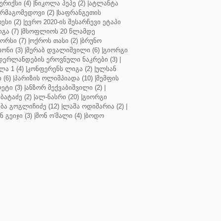
რიქსი (4)
|
ნიკოლა პეპე (2)
|
ატლანტა
ურმაგომედოვი (2)
|
საფრანგეთის
ესი (2)
|
ევრო 2020-ის შესარჩევი ეტაპი
გა (7)
|
მსოფლიოს 20 წლამდე
რსი (7)
|
ოქროს თასი (2)
|
ბრუნო
სონი (3)
|
მერაბ დვალიშვილი (6)
|
გიორგი
დერლანდების ეროვნული ნაკრები (3)
|
ა 1 (4)
|
კონფერენს ლიგა (2)
|
ულსან
 (6)
|
პარიზის ოლიმპიადა (10)
|
მემფის
ეტი (3)
|
ანზორ მექვაბიშვილი (2)
|
ბატაძე (2)
|
ალ-ნასრი (20)
|
გიორგი
აბა გოგლიჩიძე (12)
|
ლაშა ოდიშარია (2)
|
ნ გეიჯი (3)
|
შონ ო'მალი (4)
|
ბოდო