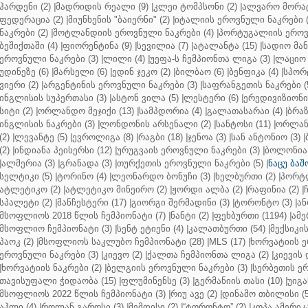
ჰარდენი (2)
|
მადრიდის რეალი (9)
|
კლეი ტომპსონი (2)
|
ალვარო მორატ
ფედერაცია (2)
|
მიუნხენის "ბაიერნი" (2)
|
იტალიის ეროვნული ნაკრები (
ნაკრები (2)
|
შოტლანდიის ეროვნული ნაკრები (4)
|
პორტუგალიის ეროვნ
ბეშიქთაში (4)
|
ფიორენტინა (9)
|
სევილია (7)
|
ატალანტა (15)
|
სადიო მანე
ეროვნული ნაკრები (3)
|
ლილი (4)
|
უეფა-ს ჩემპიონთა ლიგა (3)
|
ლაციო 
უდინეზე (6)
|
მარსელი (6)
|
ედინ ჯეკო (2)
|
ბილბაო (6)
|
ბენფიკა (4)
|
სპორტ
ვიერი (2)
|
არგენტინის ეროვნული ნაკრები (3)
|
საფრანგეთის ნაკრები (
ინგლისის სუპერთასი (3)
|
ასტონ ვილა (5)
|
ლესტერი (6)
|
ერედივიზიონი 
სიტი (2)
|
ორლანდო მეჯიქი (13)
|
სამპდორია (4)
|
გალათასარაი (4)
|
ბრაზ
ინგლისის ნაკრები (3)
|
ლონდონის არსენალი (2)
|
სანტოსი (11)
|
ორლანდ
(2)
|
ლევანტე (5)
|
ევროლიგა (8)
|
რაგბი (18)
|
ჯენოა (3)
|
სან ანტონიო (3)
|
(2)
|
ინდიანა პეისერსი (12)
|
ურუგვაის ეროვნული ნაკრები (3)
|
ბოლონია 
|
ალმერია (3)
|
გრანადა (3)
|
თურქეთის ეროვნული ნაკრები (5)
|
ნაცუ ბაშო
სელტიკი (5)
|
ტორინო (4)
|
ლეონარდო ბონუჩი (3)
|
ხელბურთი (2)
|
პორტლ
ატლეტიკო (2)
|
ატლეტიკო მინეირო (2)
|
ჟორდი ალბა (2)
|
რაფინია (2)
|
სპალეტი (2)
|
მანჩესტერი (17)
|
გიორგი შერმადინი (3)
|
ტორონტო (3)
|
ან
მსოფლიოს 2018 წლის ჩემპიონატი (7)
|
ნანტი (2)
|
ფეხბურთი (1194)
|
ამე
მსოფლიო ჩემპიონატი (3)
|
სენტ ეტიენი (4)
|
კალათბურთი (54)
|
მექსიკის
პაოკ (2)
|
მსოფლიოს საკლუბო ჩემპიონატი (28)
|
MLS (17)
|
ხორვატიის ე
ეროვნული ნაკრები (3)
|
კიევო (2)
|
ქალთა ჩემპიონთა ლიგა (2)
|
კიევის 
|
ხორვატიის ნაკრები (2)
|
ბელგიის ეროვნული ნაკრები (3)
|
სერბეთის ერ
თავისუფალი ჭიდაობა (15)
|
ფლუმინენსე (3)
|
გერმანიის თასი (10)
|
უიგა
მსოფლიოს 2022 წლის ჩემპიონატი (3)
|
რიუ ავე (2)
|
დინამო თბილისი (5
აჰლი (4)
|
როლან გაროსი (3)
|
მემფისი (2)
|
“ტორონტო” (2)
|
კოპა ამერიკა