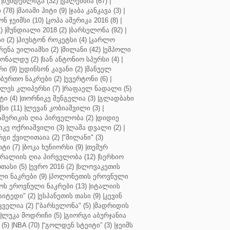
|
ბუნდესლიგა (32)
|
ვალენსია (67)
|
(78)
|
მაიამი ჰიტი (9)
|
ჯაბა კანკავა (3)
|
ნ ჯეიმსი (10)
|
კოპა ამერიკა 2016 (8)
|
)
|
მუნდიალი 2018 (2)
|
ბარსელონა (92)
|
 (2)
|
ჰიუსტონ როკეტსი (4)
|
კარლო
რენა უილიამსი (2)
|
მილანი (42)
|
ემპოლი
ონალდუ (2)
|
სან ანტონიო სპურსი (4)
|
ი (9)
|
ედინსონ კავანი (2)
|
მანუელ
ბურთო ნაკრები (2)
|
ევერტონი (6)
|
ლეს კლიპერსი (7)
|
რაფაელ ნადალი (5)
ი (4)
|
თორნიკე შენგელია (3)
|
გლადბახი
სი (11)
|
ლევან კობიაშვილი (3)
|
ამერიკის ღია პირველობა (2)
|
დიდიე
კე ოქრიაშვილი (3)
|
ლაშა დვალი (2)
|
გი ქვილითაია (2)
|
"მილანი" (3)
ტი (7)
|
ბოკა ხუნიორსი (9)
|
თემურ
რალიის ღია პირველობა (12)
|
სერხიო
თასი (5)
|
ევრო 2016 (2)
|
სლოვაკეთის
ი ნაკრები (9)
|
პოლონეთის ეროვნული
ს ეროვნული ნაკრები (13)
|
იტალიის
აიტედი" (2)
|
ესპანეთის თასი (9)
|
კევინ
ველია (2)
|
"ბარსელონა" (5)
|
მადრიდის
|
ლუკა მოდრიჩი (5)
|
გიორგი აბურჯანია
(5)
|
NBA (70)
|
“გოლდენ სტეიტი” (3)
|
ჯეიმს