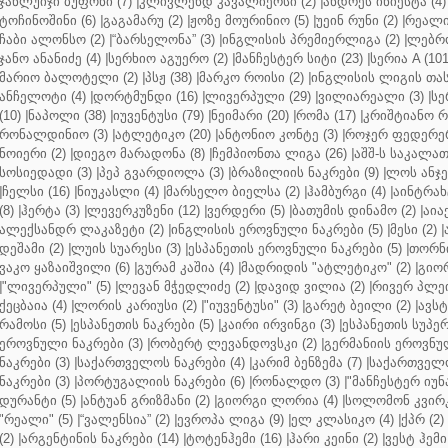
ჯანლუიჯი ბუფონი (7)
|
კლივლენდ კავალიერსი (2)
|
ანდრეს ინიესტა (4)
ტოჩინოშინი (6)
|
გაგამარუ (2)
|
ჟოზე მოურინიო (5)
|
უეინ რუნი (2)
|
რეალი 
ჩაბი ალონსო (2)
|
“ბარსელონა” (3)
|
ინგლისის პრემიერლიგა (2)
|
ლებრო
ჯანო ანანიძე (4)
|
სერხიო აგუერო (2)
|
მანჩესტერ სიტი (23)
|
სერია A (101
მარიო ბალოტელი (2)
|
პსჟ (38)
|
მარკო როისი (2)
|
ინგლისის ლიგის თასი
ანჩელოტი (4)
|
დორტმუნდი (16)
|
ლივერპული (29)
|
ვილიარეალი (3)
|
სე
(10)
|
ნაპოლი (38)
|
იუვენტუსი (79)
|
ნეიმარი (20)
|
რომა (17)
|
კრიშტიანო რ
რონალდინიო (3)
|
ატლეტიკო (20)
|
ანტონიო კონტე (3)
|
როჯერ ფედერერ
ნოიერი (2)
|
დიეგო მარადონა (8)
|
ჩემპიონთა ლიგა (26)
|
აშშ-ს საკალათ
სოსიედადი (3)
|
პეპ გვარდიოლა (3)
|
ბრაზილიის ნაკრები (9)
|
ლოს ანჯე
|
ჩელსი (16)
|
ნიუკასლი (4)
|
მარსელო ბიელსა (2)
|
ჰამბურგი (4)
|
აინტრახტ
(8)
|
ჰერტა (3)
|
ლევერკუზენი (12)
|
ვერდერი (5)
|
ბათუმის დინამო (2)
|
აიაქ
ალექსანდრ ლაკაზეტი (2)
|
ინგლისის ეროვნული ნაკრები (5)
|
მესი (2)
|
დეშამი (2)
|
ლუის სუარესი (3)
|
ესპანეთის ეროვნული ნაკრები (5)
|
თორნი
ვაკო ყაზაიშვილი (6)
|
გურამ კაშია (4)
|
მადრიდის "ატლეტიკო" (2)
|
გიორ
|
"ლივერპული" (5)
|
ლევან მჭედლიძე (2)
|
დავიდ ვილია (2)
|
რივერ პლეი
ქეცბაია (4)
|
ლორის კარიუსი (2)
|
"იუვენტუსი" (3)
|
გარეტ ბეილი (2)
|
ავსტ
რამოსი (5)
|
ესპანეთის ნაკრები (5)
|
კაირი ირვინგი (3)
|
ესპანეთის სუპერ
ეროვნული ნაკრები (3)
|
რობერტ ლევანდოვსკი (2)
|
გერმანიის ეროვნულ
ნაკრები (3)
|
საქართველოს ნაკრები (4)
|
კარიმ ბენზემა (7)
|
საქართველო
ნაკრები (3)
|
პორტუგალიის ნაკრები (6)
|
რონალდო (3)
|
"მანჩესტერ იუნ
დურანტი (5)
|
ანტუან გრიზმანი (2)
|
გიორგი ლორია (4)
|
სოლომონ კვირკ
"რეალი" (5)
|
“ვალენსია” (2)
|
ევროპა ლიგა (9)
|
ელ კლასიკო (4)
|
ქპრ (2)
(2)
|
არგენტინის ნაკრები (14)
|
ტოტენჰემი (16)
|
ჰარი კეინი (2)
|
ვესტ ჰემი 