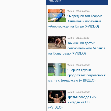
Новости
00:32 | 04.01.2021
Очередной гол Георгия
Квилитая и поражение
«Анортосиса» на Кипре (+VIDEO)
13:58 | 21.11.2020
Точиношин достиг
положительного баланса
на Кюшу Башо (+VIDEO)
00:18 | 07.10.2020
Сборная Грузии
продолжает подготовку к
матчу с Беларусью (+ ВИДЕО)
10:25 | 17.05.2020
Третья победа Гиги
Чикадзе на UFC
(+VIDEO)