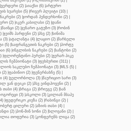
ლიის ნაკრები (2)
|
ოლიმპიაკოსი (2)
|
|
ვერდერი (2)
|
აიაქსი (6)
|
არტურო
ის სუარესი (5)
|
რივერ პლეიტი (10)
|
ნაკრები (2)
|
ჯორდან ჰენდერსონი (2)
|
რო (2)
|
იკერ კასილასი (2)
|
დანი
|
მაინცი (2)
|
ჯენარო გატუზო (3)
|
რობინ
)
|
ჯეიმს ჰარდენი (2)
|
პსვ (2)
|
სინიშა
 (3)
|
ატალანტა (4)
|
ლაციო (2)
|
მარსელი
ტი (5)
|
საფრანგეთის ნაკრები (2)
|
პორტუ
ი (6)
|
ინგლისის ნაკრები (2)
|
სანტოსი (2)
)
|
ფლორენტინო პერესი (2)
|
ჟერარ პიკე
ლის ჩემპიონატი (3)
|
ფეხბურთი (311)
|
ლიოს საკლუბო ჩემპიონატი (3)
|
MLS (5)
|
 (2)
|
ფაბინიო (2)
|
ფენერბახჩე (5)
|
ი (4)
|
ველორბოლა (3)
|
მაურიციო სარი (3)
ილ ვან დეიკი (2)
|
პსვ ეინდჰოვენი (2)
|
თასი (4)
|
ბრაგა (2)
|
ბრიუგე (2)
|
სან
ოგორეცი (3)
|
ასკოლი (3)
|
კილიან მბაპე
4)
|
ფედერიკო კიეზა (2)
|
რასინგი (2)
|
ობერტ ცილერი (2)
|
აზიის თასი (4)
|
ნდი (2)
|
ჰონ-მინ სონი (2)
|
სლოვანი (2)
|
ილია თოფურია (3)
|
კონფერენს ლიგა (2)