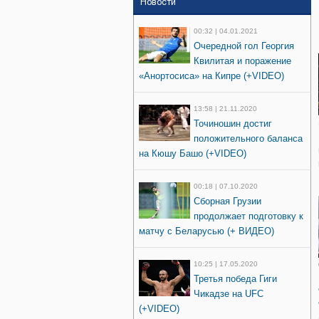
Новости
00:32 | 04.01.2021
Очередной гол Георгия
Квилитая и поражение
«Анортосиса» на Кипре (+VIDEO)
13:58 | 21.11.2020
Точиношин достиг
положительного баланса
на Кюшу Башо (+VIDEO)
00:18 | 07.10.2020
Сборная Грузии
продолжает подготовку к
матчу с Беларусью (+ ВИДЕО)
10:25 | 17.05.2020
Третья победа Гиги
Чикадзе на UFC
(+VIDEO)