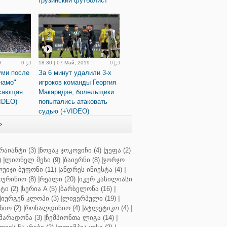
грузинский футболист
9
0
18:30 | 07 Май, 2019
0
уми после
За 6 минут удалили 3-х
намо"
игроков команды Георгия
ясающая
Макаридзе, болельщики
IDEO)
попытались атаковать
судью (+VIDEO)
>
რაიანტი (3)
|
ნოვაკ ჯოკოვიჩი (4)
|
უეფა (2)
)
|
ლიონელ მესი (9)
|
ბაიერნი (8)
|
ჯორჯო
უიჯი ბუფონი (11)
|
ანდრეს ინიესტა (4)
|
ოურინიო (8)
|
რეალი (20)
|
იკერ კასილიასი
ტი (2)
|
სერია A (5)
|
ბარსელონა (16)
|
|
იურგენ კლოპი (3)
|
ლივერპული (19)
|
ნიო (2)
|
რონალდინიო (4)
|
ატლეტიკო (4)
|
მარადონა (3)
|
ჩემპიონთა ლიგა (14)
|