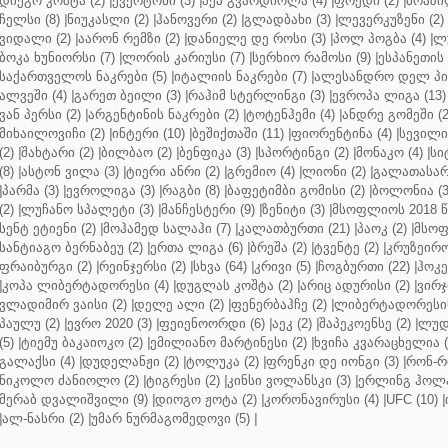
დიეგო კოშტა (2)
|
ევერტონი (3)
|
პეპ გვარდიოლა (4)
|
ფრედი (2)
|
ბრაზი
ჩელსი (8)
|
ნიუკასლი (2)
|
ჰანოვერი (2)
|
გლადბახი (3)
|
ლევერკუზენი (2)
ვიდალი (2)
|
აარონ რემზი (2)
|
დანიელე დე როსი (3)
|
პოლ პოგბა (4)
|
ლუ
ბოკა ხუნიორსი (7)
|
ლორის კარიუსი (7)
|
სერხიო რამოსი (9)
|
ესპანეთის 
საქართველოს ნაკრები (5)
|
იტალიის ნაკრები (7)
|
ალესანდრო დელ პიე
ალვეში (4)
|
გარეთ ბეილი (3)
|
რაჰიმ სტერლინგი (3)
|
ევროპა ლიგა (13)
ვან პერსი (2)
|
არგენტინის ნაკრები (2)
|
ტოტენჰემი (4)
|
ანდრე გომეში (2
მიხაილოვიჩი (2)
|
ინტერი (10)
|
ბეშიქთაში (11)
|
ფიორენტინა (4)
|
სევილია
(2)
|
შახტარი (2)
|
ბილბაო (2)
|
ბენფიკა (3)
|
სპორტინგი (2)
|
მონაკო (4)
|
სი
(8)
|
ასტონ ვილა (3)
|
ტიერი ანრი (2)
|
გრემიო (4)
|
ლიონი (2)
|
გალათასარა
|
პარმა (3)
|
ევროლიგა (3)
|
რაგბი (8)
|
ბაფეტიმბი გომისი (2)
|
ბოლონია (3
(2)
|
ლუჩანო სპალეტი (3)
|
მანჩესტერი (9)
|
ზენიტი (3)
|
მსოფლიოს 2018 წ
სენტ ეტიენი (2)
|
მოჰამედ სალაჰი (7)
|
კალათბურთი (21)
|
პაოკ (2)
|
მსოფ
სანტიაგო ბერნაბეუ (2)
|
ერთა ლიგა (6)
|
ბრეშა (2)
|
ტვენტე (2)
|
კრუზეირო
ფრაიბურგი (2)
|
რეინჯერსი (2)
|
სხვა (64)
|
კრივი (5)
|
ჩოგბურთი (22)
|
ჰოკე
|
კოპა ლიბერტადორესი (4)
|
დუგლას კოშტა (2)
|
არიც ადურისი (2)
|
ვირჯ
ვლადიმირ ვაისი (2)
|
დელე ალი (2)
|
ფენერბაჰჩე (2)
|
ლიბერტადორესის 
პაულუ (2)
|
ევრო 2020 (3)
|
ფეიენოორდი (6)
|
აეკ (2)
|
შაპეკოენსე (2)
|
ლუდ
(5)
|
ტიემუ ბაკაიოკო (2)
|
ემილიანო მარტინესი (2)
|
ხვიჩა კვარაცხელია (
გალაქსი (4)
|
დუდელანჟი (2)
|
ტოლუკა (2)
|
ფრენკი დე იონგი (3)
|
რონ-რ
ნიკოლო ძანიოლო (2)
|
ტიგრესი (2)
|
კინსი ვოლანსკი (3)
|
ერლინგ ჰოლა
მერაბ დვალიშვილი (9)
|
დიოგო ჟოტა (2)
|
კორონავირუსი (4)
|
UFC (10)
|
|
ალ-ნასრი (2)
|
უმარ ნურმაგომედოვი (5)
|