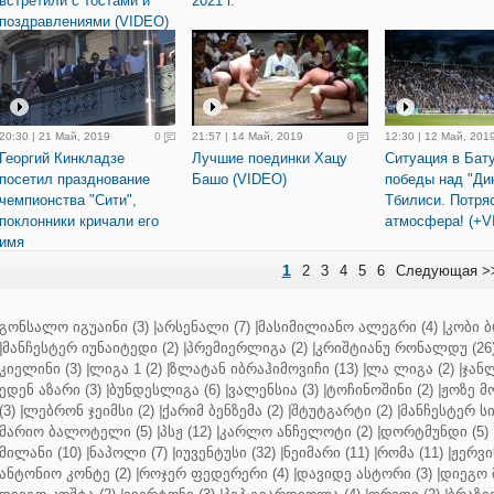
встретили с тостами и
2021 г.
поздравлениями (VIDEO)
20:30 | 21 Май, 2019
0
21:57 | 14 Май, 2019
0
12:30 | 12 Май, 201
Георгий Кинкладзе
Лучшие поединки Хацу
Ситуация в Бат
посетил празднование
Башо (VIDEO)
победы над "Ди
чемпионства "Сити",
Тбилиси. Потр
поклонники кричали его
атмосфера! (+V
имя
1
2
3
4
5
6
Следующая >
გონსალო იგუაინი (3)
|
არსენალი (7)
|
მასიმილიანო ალეგრი (4)
|
კობი ბ
|
მანჩესტერ იუნაიტედი (2)
|
პრემიერლიგა (2)
|
კრიშტიანუ რონალდუ (26
კიელინი (3)
|
ლიგა 1 (2)
|
ზლატან იბრაჰიმოვიჩი (13)
|
ლა ლიგა (2)
|
ჯანლ
ედენ აზარი (3)
|
ბუნდესლიგა (6)
|
ვალენსია (3)
|
ტოჩინოშინი (2)
|
ჟოზე მ
(3)
|
ლებრონ ჯეიმსი (2)
|
ქარიმ ბენზემა (2)
|
შტუტგარტი (2)
|
მანჩესტერ სი
მარიო ბალოტელი (5)
|
პსჟ (12)
|
კარლო ანჩელოტი (2)
|
დორტმუნდი (5)
მილანი (10)
|
ნაპოლი (7)
|
იუვენტუსი (32)
|
ნეიმარი (11)
|
რომა (11)
|
ჟერვი
ანტონიო კონტე (2)
|
როჯერ ფედერერი (4)
|
დავიდე ასტორი (3)
|
დიეგო 