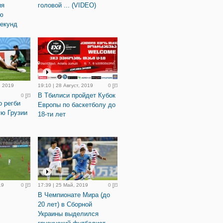
ия
головой ... (VIDEO)
ю
секунд
, 2019
19:10 | 28 Август, 2019
0
В Тбилиси пройдет Кубок
0
о регби
Европы по баскетболу до
ю Грузии
18-ти лет
19
0
17:39 | 25 Май, 2019
0
В Чемпионате Мира (до
20 лет) в Сборной
Украины выделился