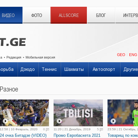
ВИДЕО
ФОТО
ALLSCORE
БЛОГ
ИНТЕР
GEO
ENG
ма
Редакция
Мобильная версия
Борьба
Дзюдо
Теннис
Шахматы
Автоспорт
Другие
Разное
12:58 | 10 Февраль, 2020
0
11:20 | 21 Декабрь, 2019
5
23:59 | 21 Октябрь,
24 очка Битадзе (VIDEO)
Промо Евробаскета 2021
Товарищ по ком