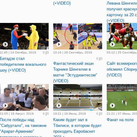
(+VIDEO)
Левана Шенгел
получил красну
карточку за 20 
(+VIDEO)
11:45 | 14 Октябрь, 2019
0
10:16 | 28 Сентябрь, 2019
03:12 | 25 Сентябрь
Битадзе стал
0
Фантастический экшн
Сайт всемирног
победителем вокального
Торнике Шенгелии в
обсмеял Сборну
шоу (+VIDEO)
матче "Эстудиантесом"
(VIDEO)
(VIDEO)
01:05 | 16 Август, 2019
0
19:21 | 16 Июль, 2019
0
21:21 | 07 Июнь, 20
После победы над
Каким будет зал в
Фанат на поле
"Сабуртало", на таможне
Тбилиси, в котором будет
"Арарат-Армению"
проходить Евробаскет