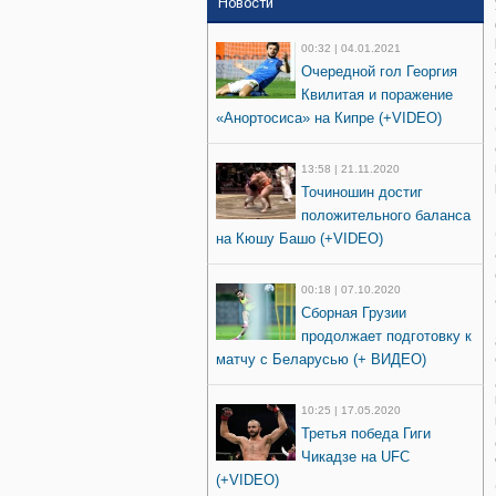
Новости
00:32 | 04.01.2021
Очередной гол Георгия
Квилитая и поражение
«Анортосиса» на Кипре (+VIDEO)
13:58 | 21.11.2020
Точиношин достиг
положительного баланса
на Кюшу Башо (+VIDEO)
00:18 | 07.10.2020
Сборная Грузии
продолжает подготовку к
матчу с Беларусью (+ ВИДЕО)
10:25 | 17.05.2020
Третья победа Гиги
Чикадзе на UFC
(+VIDEO)