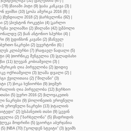
|
ბუნდესლიგა (32)
|
ვალენსია (67)
|
(78)
|
მაიამი ჰიტი (9)
|
ჯაბა კანკავა (3)
|
ნ ჯეიმსი (10)
|
კოპა ამერიკა 2016 (8)
|
)
|
მუნდიალი 2018 (2)
|
ბარსელონა (92)
|
 (2)
|
ჰიუსტონ როკეტსი (4)
|
კარლო
რენა უილიამსი (2)
|
მილანი (42)
|
ემპოლი
ონალდუ (2)
|
სან ანტონიო სპურსი (4)
|
ი (9)
|
ედინსონ კავანი (2)
|
მანუელ
ბურთო ნაკრები (2)
|
ევერტონი (6)
|
ლეს კლიპერსი (7)
|
რაფაელ ნადალი (5)
ი (4)
|
თორნიკე შენგელია (3)
|
გლადბახი
სი (11)
|
ლევან კობიაშვილი (3)
|
ამერიკის ღია პირველობა (2)
|
დიდიე
კე ოქრიაშვილი (3)
|
ლაშა დვალი (2)
|
გი ქვილითაია (2)
|
"მილანი" (3)
ტი (7)
|
ბოკა ხუნიორსი (9)
|
თემურ
რალიის ღია პირველობა (12)
|
სერხიო
თასი (5)
|
ევრო 2016 (2)
|
სლოვაკეთის
ი ნაკრები (9)
|
პოლონეთის ეროვნული
ს ეროვნული ნაკრები (13)
|
იტალიის
აიტედი" (2)
|
ესპანეთის თასი (9)
|
კევინ
ველია (2)
|
"ბარსელონა" (5)
|
მადრიდის
|
ლუკა მოდრიჩი (5)
|
გიორგი აბურჯანია
(5)
|
NBA (70)
|
“გოლდენ სტეიტი” (3)
|
ჯეიმს