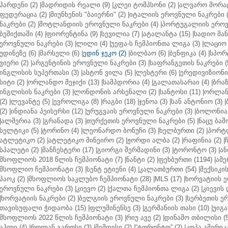
ჰარდენი (2)
|
მადრიდის რეალი (9)
|
კლეი ტომპსონი (2)
|
ალვარო მორატ
ფედერაცია (2)
|
მიუნხენის "ბაიერნი" (2)
|
იტალიის ეროვნული ნაკრები (
ნაკრები (2)
|
შოტლანდიის ეროვნული ნაკრები (4)
|
პორტუგალიის ეროვნ
ბეშიქთაში (4)
|
ფიორენტინა (9)
|
სევილია (7)
|
ატალანტა (15)
|
სადიო მანე
ეროვნული ნაკრები (3)
|
ლილი (4)
|
უეფა-ს ჩემპიონთა ლიგა (3)
|
ლაციო 
უდინეზე (6)
|
მარსელი (6)
|
ედინ ჯეკო (2)
|
ბილბაო (6)
|
ბენფიკა (4)
|
სპორტ
ვიერი (2)
|
არგენტინის ეროვნული ნაკრები (3)
|
საფრანგეთის ნაკრები (
ინგლისის სუპერთასი (3)
|
ასტონ ვილა (5)
|
ლესტერი (6)
|
ერედივიზიონი 
სიტი (2)
|
ორლანდო მეჯიქი (13)
|
სამპდორია (4)
|
გალათასარაი (4)
|
ბრაზ
ინგლისის ნაკრები (3)
|
ლონდონის არსენალი (2)
|
სანტოსი (11)
|
ორლანდ
(2)
|
ლევანტე (5)
|
ევროლიგა (8)
|
რაგბი (18)
|
ჯენოა (3)
|
სან ანტონიო (3)
|
(2)
|
ინდიანა პეისერსი (12)
|
ურუგვაის ეროვნული ნაკრები (3)
|
ბოლონია 
|
ალმერია (3)
|
გრანადა (3)
|
თურქეთის ეროვნული ნაკრები (5)
|
ნაცუ ბაშო
სელტიკი (5)
|
ტორინო (4)
|
ლეონარდო ბონუჩი (3)
|
ხელბურთი (2)
|
პორტლ
ატლეტიკო (2)
|
ატლეტიკო მინეირო (2)
|
ჟორდი ალბა (2)
|
რაფინია (2)
|
სპალეტი (2)
|
მანჩესტერი (17)
|
გიორგი შერმადინი (3)
|
ტორონტო (3)
|
ან
მსოფლიოს 2018 წლის ჩემპიონატი (7)
|
ნანტი (2)
|
ფეხბურთი (1194)
|
ამე
მსოფლიო ჩემპიონატი (3)
|
სენტ ეტიენი (4)
|
კალათბურთი (54)
|
მექსიკის
პაოკ (2)
|
მსოფლიოს საკლუბო ჩემპიონატი (28)
|
MLS (17)
|
ხორვატიის ე
ეროვნული ნაკრები (3)
|
კიევო (2)
|
ქალთა ჩემპიონთა ლიგა (2)
|
კიევის 
|
ხორვატიის ნაკრები (2)
|
ბელგიის ეროვნული ნაკრები (3)
|
სერბეთის ერ
თავისუფალი ჭიდაობა (15)
|
ფლუმინენსე (3)
|
გერმანიის თასი (10)
|
უიგა
მსოფლიოს 2022 წლის ჩემპიონატი (3)
|
რიუ ავე (2)
|
დინამო თბილისი (5
აჰლი (4)
|
როლან გაროსი (3)
|
მემფისი (2)
|
“ტორონტო” (2)
|
კოპა ამერიკა