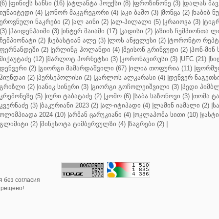
(6)
|
ფინიქს სანსი (16)
|
ატლანტა ჰოუქსი (8)
|
ფროზინონე (3)
|
დალას მავე
იუნაიტედი (4)
|
კონორ მაკგრეგორი (4)
|
აკი ბაშო (3)
|
მონცა (2)
|
ხაბიბ ნ
ეროვნული ნაკრები (2)
|
ალ აინი (2)
|
ალ-ჰილალი (5)
|
კრაიოვა (3)
|
ტიგრ
(3)
|
ჰაიდენჰაიმი (3)
|
ინტერ მაიამი (17)
|
კადისი (2)
|
აზიის ჩემპიონთა ლი
ჩემპიონატი (2)
|
სებასტიან ალე (3)
|
ლოს ანჯელესი (2)
|
ტორონტო რეპტო
ფერნანდეში (2)
|
ერლინგ ჰოლანდი (4)
|
მეისონ გრინვუდი (2)
|
ჰონ-მინ 
მიქაუტაძე (12)
|
შარლოტ ჰორნეტსი (3)
|
კორონავირუსი (3)
|
UFC (21)
|
ნი
დენვერი (2)
|
გიორგი მამარდაშვილი (67)
|
ილია თოფურია (11)
|
ფორმულ
ჰიუნდაი (2)
|
პერსეპოლისი (2)
|
კარლოს ალკარასი (4)
|
დენვერ ნაგეთსი
გრიზლი (2)
|
იანიკ სინერი (3)
|
გიორგი გოჩოლეიშვილი (3)
|
პედი პიმბლ
კრემონეზე (5)
|
იური ტაბატაძე (2)
|
კომო (6)
|
საბა საზონოვი (3)
|
თომა ტა
კვერნაძე (3)
|
ბაკურიანი 2023 (2)
|
ალ-იტიჰადი (4)
|
ლამინ იამალი (2)
|
ს
ოლიმპიადა 2024 (10)
|
არმან ცარუკიანი (4)
|
ოკლაჰომა სითი (10)
|
ჯასტი
გლიმიტი (2)
|
მინესოტა ტიმბერვულზი (4)
|
ზაგრები (2)
|
 без согласия
прещено!