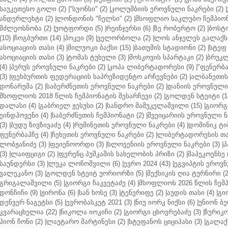
საუკეთესო გოლი (2)
|
"სუონსი" (2)
|
კოლუმბიის ეროვნული ნაკრები (2)
|
ანდერლეხტი (2)
|
ლონდონის "ჩელსი" (2)
|
მსოფლიო საკლუბო ჩემპიონა
მძლეოსნობა (2)
|
უოტფორდი (5)
|
რეინჯერსი (6)
|
ზე რობერტო (2)
|
ბოსტო
(10)
|
ჩოგბურთი (14)
|
ჰოკეი (9)
|
ველორბოლა (2)
|
ლოს ანჯელეს გალაქსი
ასოციაციის თასი (4)
|
მილუოკი ბაქსი (15)
|
ბათუმის სტადიონი (2)
|
სტეფ 
ასოციაციის თასი (3)
|
ტომას ტუხელი (3)
|
მოსკოვის სპარტაკი (2)
|
ბრუკლ
(4)
|
პერუს ეროვნული ნაკრები (2)
|
კოპა ლიბერტადორესი (9)
|
"ფენერბახ
(3)
|
ფეხბურთის ფედერაციის საპრეზიდენტო არჩევნები (2)
|
ალბანეთის
დონარუმა (2)
|
საბერძნეთის ეროვნული ნაკრები (2)
|
დანიის ეროვნული 
მსოფლიოს 2018 წლის ჩემპიონატის შესარჩევი (2)
|
გოლდენ სტეიტი (1
დალასი (4)
|
გაბრიელ ჟესუსი (2)
|
სანდრო მამუკელაშვილი (15)
|
გიორგი
ეინდჰოვენი (4)
|
საბერძნეთის ჩემპიონატი (2)
|
შვეიცარიის ეროვნული ნა
(3)
|
ბუდუ ზივზივაძე (4)
|
რუმინეთის ეროვნული ნაკრები (4)
|
დომინიკ ტიმ
ფენერბაჰჩე (4)
|
ჩეხეთის ეროვნული ნაკრები (2)
|
ლიბერტადორესის თას
ლობჟანიძე (3)
|
ფეიენოორდი (3)
|
სლოვენიის ეროვნული ნაკრები (3)
|
პ
(3)
|
ლაიფციგი (2)
|
ფერენც პუშკაშის სახელობის პრიზი (2)
|
შაპეკოენსე (
საუნდერსი (3)
|
ლუკა ლოჩოშვილი (6)
|
ევრო 2024 (43)
|
ეგვიპტის ეროვნ
ვალეკანო (3)
|
გოლდენ სტეიტ უორიორზი (5)
|
მექსიკის ღია ტურნირი (2
გრიგალაშვილი (5)
|
გიორგი ჩაკვეტაძე (4)
|
მსოფლიოს 2026 წლის ჩემპ
დონჩიჩი (9)
|
ჟირონა (6)
|
სან ხოსე (3)
|
ტენერიფე (2)
|
აუდის თასი (4)
|
გი
დენვერ ნაგეტსი (5)
|
ევრობასკეტ 2021 (3)
|
ნიუ იორკ ნიქსი (6)
|
უნიონ ბე
კვარაცხელია (22)
|
ნიკოლა იოკიჩი (2)
|
გიორგი ცხოვრებაძე (3)
|
ზურიკო
ჰიონ ჩონი (2)
|
ლაუტარო მარტინესი (2)
|
სტეფანოს ციციპასი (3)
|
გალაქს