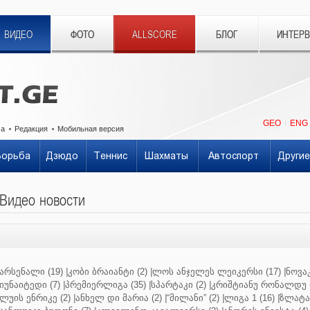
ВИДЕО
ФОТО
ALLSCORE
БЛОГ
ИНТЕР
GEO
ENG
ма
Редакция
Мобильная версия
Борьба
Дзюдо
Теннис
Шахматы
Автоспорт
Другие
Видео новости
არსენალი (19)
|
კობი ბრაიანტი (2)
|
ლოს ანჯელეს ლეიკერსი (17)
|
ნოვაკ
იუნაიტედი (7)
|
პრემიერლიგა (35)
|
სპარტაკი (2)
|
კრიშტიანუ რონალდუ (
ლუის ენრიკე (2)
|
ანხელ დი მარია (2)
|
“მილანი” (2)
|
ლიგა 1 (16)
|
ზლატან