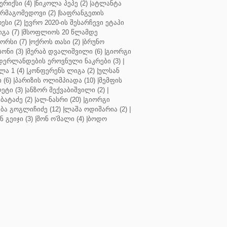
რიქსი (4)
|
ნიკოლა პეპე (2)
|
ატლანტა
ურმაგომედოვი (2)
|
საფრანგეთის
ესი (2)
|
ევრო 2020-ის შესარჩევი ეტაპი
გა (7)
|
მსოფლიოს 20 წლამდე
რსი (7)
|
ოქროს თასი (2)
|
ბრუნო
სონი (3)
|
მერაბ დვალიშვილი (6)
|
გიორგი
დერლანდების ეროვნული ნაკრები (3)
|
ა 1 (4)
|
კონფერენს ლიგა (2)
|
ულსან
 (6)
|
პარიზის ოლიმპიადა (10)
|
მემფის
ეტი (3)
|
ანზორ მექვაბიშვილი (2)
|
ბატაძე (2)
|
ალ-ნასრი (20)
|
გიორგი
აბა გოგლიჩიძე (12)
|
ლაშა ოდიშარია (2)
|
ნ გეიჯი (3)
|
შონ ო'მალი (4)
|
ბოდო