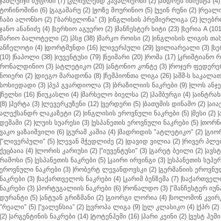
ჯანლუიჯი ბუფონი (7)
|
კლივლენდ კავალიერსი (2)
|
ანდრეს ინიესტა (4)
ტოჩინოშინი (6)
|
გაგამარუ (2)
|
ჟოზე მოურინიო (5)
|
უეინ რუნი (2)
|
რეალი 
ჩაბი ალონსო (2)
|
“ბარსელონა” (3)
|
ინგლისის პრემიერლიგა (2)
|
ლებრო
ჯანო ანანიძე (4)
|
სერხიო აგუერო (2)
|
მანჩესტერ სიტი (23)
|
სერია A (101
მარიო ბალოტელი (2)
|
პსჟ (38)
|
მარკო როისი (2)
|
ინგლისის ლიგის თასი
ანჩელოტი (4)
|
დორტმუნდი (16)
|
ლივერპული (29)
|
ვილიარეალი (3)
|
სე
(10)
|
ნაპოლი (38)
|
იუვენტუსი (79)
|
ნეიმარი (20)
|
რომა (17)
|
კრიშტიანო რ
რონალდინიო (3)
|
ატლეტიკო (20)
|
ანტონიო კონტე (3)
|
როჯერ ფედერერ
ნოიერი (2)
|
დიეგო მარადონა (8)
|
ჩემპიონთა ლიგა (26)
|
აშშ-ს საკალათ
სოსიედადი (3)
|
პეპ გვარდიოლა (3)
|
ბრაზილიის ნაკრები (9)
|
ლოს ანჯე
|
ჩელსი (16)
|
ნიუკასლი (4)
|
მარსელო ბიელსა (2)
|
ჰამბურგი (4)
|
აინტრახტ
(8)
|
ჰერტა (3)
|
ლევერკუზენი (12)
|
ვერდერი (5)
|
ბათუმის დინამო (2)
|
აიაქ
ალექსანდრ ლაკაზეტი (2)
|
ინგლისის ეროვნული ნაკრები (5)
|
მესი (2)
|
დეშამი (2)
|
ლუის სუარესი (3)
|
ესპანეთის ეროვნული ნაკრები (5)
|
თორნი
ვაკო ყაზაიშვილი (6)
|
გურამ კაშია (4)
|
მადრიდის "ატლეტიკო" (2)
|
გიორ
|
"ლივერპული" (5)
|
ლევან მჭედლიძე (2)
|
დავიდ ვილია (2)
|
რივერ პლეი
ქეცბაია (4)
|
ლორის კარიუსი (2)
|
"იუვენტუსი" (3)
|
გარეტ ბეილი (2)
|
ავსტ
რამოსი (5)
|
ესპანეთის ნაკრები (5)
|
კაირი ირვინგი (3)
|
ესპანეთის სუპერ
ეროვნული ნაკრები (3)
|
რობერტ ლევანდოვსკი (2)
|
გერმანიის ეროვნულ
ნაკრები (3)
|
საქართველოს ნაკრები (4)
|
კარიმ ბენზემა (7)
|
საქართველო
ნაკრები (3)
|
პორტუგალიის ნაკრები (6)
|
რონალდო (3)
|
"მანჩესტერ იუნ
დურანტი (5)
|
ანტუან გრიზმანი (2)
|
გიორგი ლორია (4)
|
სოლომონ კვირკ
"რეალი" (5)
|
“ვალენსია” (2)
|
ევროპა ლიგა (9)
|
ელ კლასიკო (4)
|
ქპრ (2)
(2)
|
არგენტინის ნაკრები (14)
|
ტოტენჰემი (16)
|
ჰარი კეინი (2)
|
ვესტ ჰემი 