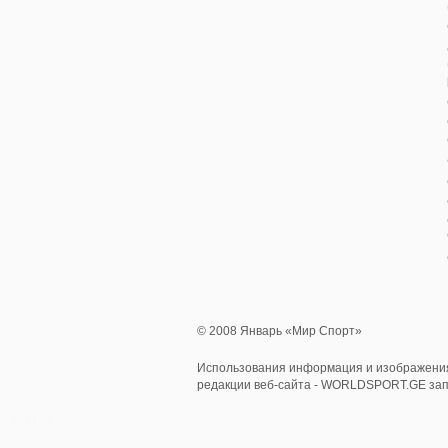
© 2008 Январь «Мир Спорт»
Использования информация и изображения
редакции веб-сайта - WORLDSPORT.GE за
0.472194