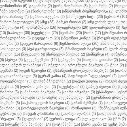
ჯანლუიჯი ბუფონი (7)
|
კლივლენდ კავალიერსი (2)
|
ანდრეს ინიესტა (4)
ტოჩინოშინი (6)
|
გაგამარუ (2)
|
ჟოზე მოურინიო (5)
|
უეინ რუნი (2)
|
რეალი 
ჩაბი ალონსო (2)
|
“ბარსელონა” (3)
|
ინგლისის პრემიერლიგა (2)
|
ლებრო
ჯანო ანანიძე (4)
|
სერხიო აგუერო (2)
|
მანჩესტერ სიტი (23)
|
სერია A (101
მარიო ბალოტელი (2)
|
პსჟ (38)
|
მარკო როისი (2)
|
ინგლისის ლიგის თასი
ანჩელოტი (4)
|
დორტმუნდი (16)
|
ლივერპული (29)
|
ვილიარეალი (3)
|
სე
(10)
|
ნაპოლი (38)
|
იუვენტუსი (79)
|
ნეიმარი (20)
|
რომა (17)
|
კრიშტიანო რ
რონალდინიო (3)
|
ატლეტიკო (20)
|
ანტონიო კონტე (3)
|
როჯერ ფედერერ
ნოიერი (2)
|
დიეგო მარადონა (8)
|
ჩემპიონთა ლიგა (26)
|
აშშ-ს საკალათ
სოსიედადი (3)
|
პეპ გვარდიოლა (3)
|
ბრაზილიის ნაკრები (9)
|
ლოს ანჯე
|
ჩელსი (16)
|
ნიუკასლი (4)
|
მარსელო ბიელსა (2)
|
ჰამბურგი (4)
|
აინტრახტ
(8)
|
ჰერტა (3)
|
ლევერკუზენი (12)
|
ვერდერი (5)
|
ბათუმის დინამო (2)
|
აიაქ
ალექსანდრ ლაკაზეტი (2)
|
ინგლისის ეროვნული ნაკრები (5)
|
მესი (2)
|
დეშამი (2)
|
ლუის სუარესი (3)
|
ესპანეთის ეროვნული ნაკრები (5)
|
თორნი
ვაკო ყაზაიშვილი (6)
|
გურამ კაშია (4)
|
მადრიდის "ატლეტიკო" (2)
|
გიორ
|
"ლივერპული" (5)
|
ლევან მჭედლიძე (2)
|
დავიდ ვილია (2)
|
რივერ პლეი
ქეცბაია (4)
|
ლორის კარიუსი (2)
|
"იუვენტუსი" (3)
|
გარეტ ბეილი (2)
|
ავსტ
რამოსი (5)
|
ესპანეთის ნაკრები (5)
|
კაირი ირვინგი (3)
|
ესპანეთის სუპერ
ეროვნული ნაკრები (3)
|
რობერტ ლევანდოვსკი (2)
|
გერმანიის ეროვნულ
ნაკრები (3)
|
საქართველოს ნაკრები (4)
|
კარიმ ბენზემა (7)
|
საქართველო
ნაკრები (3)
|
პორტუგალიის ნაკრები (6)
|
რონალდო (3)
|
"მანჩესტერ იუნ
დურანტი (5)
|
ანტუან გრიზმანი (2)
|
გიორგი ლორია (4)
|
სოლომონ კვირკ
"რეალი" (5)
|
“ვალენსია” (2)
|
ევროპა ლიგა (9)
|
ელ კლასიკო (4)
|
ქპრ (2)
(2)
|
არგენტინის ნაკრები (14)
|
ტოტენჰემი (16)
|
ჰარი კეინი (2)
|
ვესტ ჰემი 