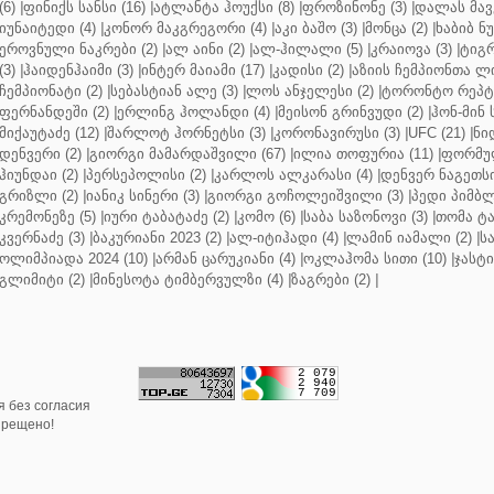
(6)
|
ფინიქს სანსი (16)
|
ატლანტა ჰოუქსი (8)
|
ფროზინონე (3)
|
დალას მავე
იუნაიტედი (4)
|
კონორ მაკგრეგორი (4)
|
აკი ბაშო (3)
|
მონცა (2)
|
ხაბიბ ნ
ეროვნული ნაკრები (2)
|
ალ აინი (2)
|
ალ-ჰილალი (5)
|
კრაიოვა (3)
|
ტიგრ
(3)
|
ჰაიდენჰაიმი (3)
|
ინტერ მაიამი (17)
|
კადისი (2)
|
აზიის ჩემპიონთა ლი
ჩემპიონატი (2)
|
სებასტიან ალე (3)
|
ლოს ანჯელესი (2)
|
ტორონტო რეპტო
ფერნანდეში (2)
|
ერლინგ ჰოლანდი (4)
|
მეისონ გრინვუდი (2)
|
ჰონ-მინ 
მიქაუტაძე (12)
|
შარლოტ ჰორნეტსი (3)
|
კორონავირუსი (3)
|
UFC (21)
|
ნი
დენვერი (2)
|
გიორგი მამარდაშვილი (67)
|
ილია თოფურია (11)
|
ფორმულ
ჰიუნდაი (2)
|
პერსეპოლისი (2)
|
კარლოს ალკარასი (4)
|
დენვერ ნაგეთსი
გრიზლი (2)
|
იანიკ სინერი (3)
|
გიორგი გოჩოლეიშვილი (3)
|
პედი პიმბლ
კრემონეზე (5)
|
იური ტაბატაძე (2)
|
კომო (6)
|
საბა საზონოვი (3)
|
თომა ტა
კვერნაძე (3)
|
ბაკურიანი 2023 (2)
|
ალ-იტიჰადი (4)
|
ლამინ იამალი (2)
|
ს
ოლიმპიადა 2024 (10)
|
არმან ცარუკიანი (4)
|
ოკლაჰომა სითი (10)
|
ჯასტი
გლიმიტი (2)
|
მინესოტა ტიმბერვულზი (4)
|
ზაგრები (2)
|
 без согласия
прещено!