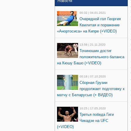
Новости
00:32 | 04.01.2021
Очередной гол Георгия
Квилитая и поражение
«Анортосиса» на Кипре (+VIDEO)
13:58 | 21.11.2020
Точиношин достиг
положительного баланса
на Кюшу Башо (+VIDEO)
00:18 | 07.10.2020
Сборная Грузии
продолжает подготовку к
матчу с Беларусью (+ ВИДЕО)
10:25 | 17.05.2020
Третья победа Гиги
Чикадзе на UFC
(+VIDEO)