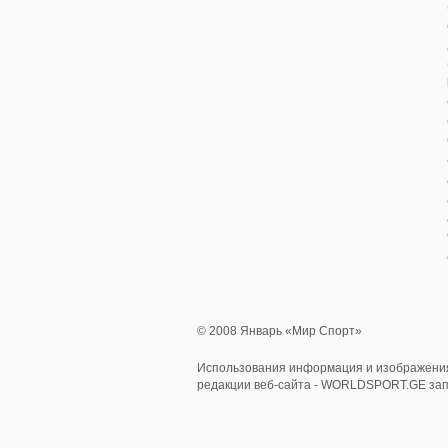
© 2008 Январь «Мир Спорт»
Использования информация и изображения
редакции веб-сайта - WORLDSPORT.GE за
0.701464