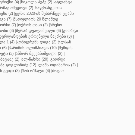
რიქსი (4)
|
ნიკოლა პეპე (2)
|
ატლანტა
ურმაგომედოვი (2)
|
საფრანგეთის
ესი (2)
|
ევრო 2020-ის შესარჩევი ეტაპი
გა (7)
|
მსოფლიოს 20 წლამდე
რსი (7)
|
ოქროს თასი (2)
|
ბრუნო
სონი (3)
|
მერაბ დვალიშვილი (6)
|
გიორგი
დერლანდების ეროვნული ნაკრები (3)
|
ა 1 (4)
|
კონფერენს ლიგა (2)
|
ულსან
 (6)
|
პარიზის ოლიმპიადა (10)
|
მემფის
ეტი (3)
|
ანზორ მექვაბიშვილი (2)
|
ბატაძე (2)
|
ალ-ნასრი (20)
|
გიორგი
აბა გოგლიჩიძე (12)
|
ლაშა ოდიშარია (2)
|
ნ გეიჯი (3)
|
შონ ო'მალი (4)
|
ბოდო