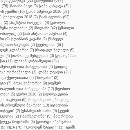
|
ბუნდესლიგა (32)
|
ვალენსია (67)
|
(78)
|
მაიამი ჰიტი (9)
|
ჯაბა კანკავა (3)
|
ნ ჯეიმსი (10)
|
კოპა ამერიკა 2016 (8)
|
)
|
მუნდიალი 2018 (2)
|
ბარსელონა (92)
|
 (2)
|
ჰიუსტონ როკეტსი (4)
|
კარლო
რენა უილიამსი (2)
|
მილანი (42)
|
ემპოლი
ონალდუ (2)
|
სან ანტონიო სპურსი (4)
|
ი (9)
|
ედინსონ კავანი (2)
|
მანუელ
ბურთო ნაკრები (2)
|
ევერტონი (6)
|
ლეს კლიპერსი (7)
|
რაფაელ ნადალი (5)
ი (4)
|
თორნიკე შენგელია (3)
|
გლადბახი
სი (11)
|
ლევან კობიაშვილი (3)
|
ამერიკის ღია პირველობა (2)
|
დიდიე
კე ოქრიაშვილი (3)
|
ლაშა დვალი (2)
|
გი ქვილითაია (2)
|
"მილანი" (3)
ტი (7)
|
ბოკა ხუნიორსი (9)
|
თემურ
რალიის ღია პირველობა (12)
|
სერხიო
თასი (5)
|
ევრო 2016 (2)
|
სლოვაკეთის
ი ნაკრები (9)
|
პოლონეთის ეროვნული
ს ეროვნული ნაკრები (13)
|
იტალიის
აიტედი" (2)
|
ესპანეთის თასი (9)
|
კევინ
ველია (2)
|
"ბარსელონა" (5)
|
მადრიდის
|
ლუკა მოდრიჩი (5)
|
გიორგი აბურჯანია
(5)
|
NBA (70)
|
“გოლდენ სტეიტი” (3)
|
ჯეიმს