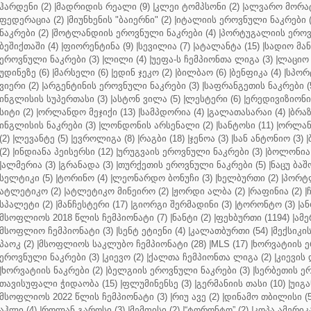
ჰარდენი (2)
|
მადრიდის რეალი (9)
|
კლეი ტომპსონი (2)
|
ალვარო მორატ
ფედერაცია (2)
|
მიუნხენის "ბაიერნი" (2)
|
იტალიის ეროვნული ნაკრები (
ნაკრები (2)
|
შოტლანდიის ეროვნული ნაკრები (4)
|
პორტუგალიის ეროვნ
ბეშიქთაში (4)
|
ფიორენტინა (9)
|
სევილია (7)
|
ატალანტა (15)
|
სადიო მანე
ეროვნული ნაკრები (3)
|
ლილი (4)
|
უეფა-ს ჩემპიონთა ლიგა (3)
|
ლაციო 
უდინეზე (6)
|
მარსელი (6)
|
ედინ ჯეკო (2)
|
ბილბაო (6)
|
ბენფიკა (4)
|
სპორტ
ვიერი (2)
|
არგენტინის ეროვნული ნაკრები (3)
|
საფრანგეთის ნაკრები (
ინგლისის სუპერთასი (3)
|
ასტონ ვილა (5)
|
ლესტერი (6)
|
ერედივიზიონი 
სიტი (2)
|
ორლანდო მეჯიქი (13)
|
სამპდორია (4)
|
გალათასარაი (4)
|
ბრაზ
ინგლისის ნაკრები (3)
|
ლონდონის არსენალი (2)
|
სანტოსი (11)
|
ორლანდ
(2)
|
ლევანტე (5)
|
ევროლიგა (8)
|
რაგბი (18)
|
ჯენოა (3)
|
სან ანტონიო (3)
|
(2)
|
ინდიანა პეისერსი (12)
|
ურუგვაის ეროვნული ნაკრები (3)
|
ბოლონია 
|
ალმერია (3)
|
გრანადა (3)
|
თურქეთის ეროვნული ნაკრები (5)
|
ნაცუ ბაშო
სელტიკი (5)
|
ტორინო (4)
|
ლეონარდო ბონუჩი (3)
|
ხელბურთი (2)
|
პორტლ
ატლეტიკო (2)
|
ატლეტიკო მინეირო (2)
|
ჟორდი ალბა (2)
|
რაფინია (2)
|
სპალეტი (2)
|
მანჩესტერი (17)
|
გიორგი შერმადინი (3)
|
ტორონტო (3)
|
ან
მსოფლიოს 2018 წლის ჩემპიონატი (7)
|
ნანტი (2)
|
ფეხბურთი (1194)
|
ამე
მსოფლიო ჩემპიონატი (3)
|
სენტ ეტიენი (4)
|
კალათბურთი (54)
|
მექსიკის
პაოკ (2)
|
მსოფლიოს საკლუბო ჩემპიონატი (28)
|
MLS (17)
|
ხორვატიის ე
ეროვნული ნაკრები (3)
|
კიევო (2)
|
ქალთა ჩემპიონთა ლიგა (2)
|
კიევის 
|
ხორვატიის ნაკრები (2)
|
ბელგიის ეროვნული ნაკრები (3)
|
სერბეთის ერ
თავისუფალი ჭიდაობა (15)
|
ფლუმინენსე (3)
|
გერმანიის თასი (10)
|
უიგა
მსოფლიოს 2022 წლის ჩემპიონატი (3)
|
რიუ ავე (2)
|
დინამო თბილისი (5
აჰლი (4)
|
როლან გაროსი (3)
|
მემფისი (2)
|
“ტორონტო” (2)
|
კოპა ამერიკა