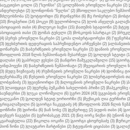
საუკეთესო გოლი (2)
|
"სუონსი" (2)
|
კოლუმბიის ეროვნული ნაკრები (2)
|
ანდერლეხტი (2)
|
ლონდონის "ჩელსი" (2)
|
მსოფლიო საკლუბო ჩემპიონა
მძლეოსნობა (2)
|
უოტფორდი (5)
|
რეინჯერსი (6)
|
ზე რობერტო (2)
|
ბოსტო
(10)
|
ჩოგბურთი (14)
|
ჰოკეი (9)
|
ველორბოლა (2)
|
ლოს ანჯელეს გალაქსი
ასოციაციის თასი (4)
|
მილუოკი ბაქსი (15)
|
ბათუმის სტადიონი (2)
|
სტეფ 
ასოციაციის თასი (3)
|
ტომას ტუხელი (3)
|
მოსკოვის სპარტაკი (2)
|
ბრუკლ
(4)
|
პერუს ეროვნული ნაკრები (2)
|
კოპა ლიბერტადორესი (9)
|
"ფენერბახ
(3)
|
ფეხბურთის ფედერაციის საპრეზიდენტო არჩევნები (2)
|
ალბანეთის
დონარუმა (2)
|
საბერძნეთის ეროვნული ნაკრები (2)
|
დანიის ეროვნული 
მსოფლიოს 2018 წლის ჩემპიონატის შესარჩევი (2)
|
გოლდენ სტეიტი (1
დალასი (4)
|
გაბრიელ ჟესუსი (2)
|
სანდრო მამუკელაშვილი (15)
|
გიორგი
ეინდჰოვენი (4)
|
საბერძნეთის ჩემპიონატი (2)
|
შვეიცარიის ეროვნული ნა
(3)
|
ბუდუ ზივზივაძე (4)
|
რუმინეთის ეროვნული ნაკრები (4)
|
დომინიკ ტიმ
ფენერბაჰჩე (4)
|
ჩეხეთის ეროვნული ნაკრები (2)
|
ლიბერტადორესის თას
ლობჟანიძე (3)
|
ფეიენოორდი (3)
|
სლოვენიის ეროვნული ნაკრები (3)
|
პ
(3)
|
ლაიფციგი (2)
|
ფერენც პუშკაშის სახელობის პრიზი (2)
|
შაპეკოენსე (
საუნდერსი (3)
|
ლუკა ლოჩოშვილი (6)
|
ევრო 2024 (43)
|
ეგვიპტის ეროვნ
ვალეკანო (3)
|
გოლდენ სტეიტ უორიორზი (5)
|
მექსიკის ღია ტურნირი (2
გრიგალაშვილი (5)
|
გიორგი ჩაკვეტაძე (4)
|
მსოფლიოს 2026 წლის ჩემპ
დონჩიჩი (9)
|
ჟირონა (6)
|
სან ხოსე (3)
|
ტენერიფე (2)
|
აუდის თასი (4)
|
გი
დენვერ ნაგეტსი (5)
|
ევრობასკეტ 2021 (3)
|
ნიუ იორკ ნიქსი (6)
|
უნიონ ბე
კვარაცხელია (22)
|
ნიკოლა იოკიჩი (2)
|
გიორგი ცხოვრებაძე (3)
|
ზურიკო
ჰიონ ჩონი (2)
|
ლაუტარო მარტინესი (2)
|
სტეფანოს ციციპასი (3)
|
გალაქს