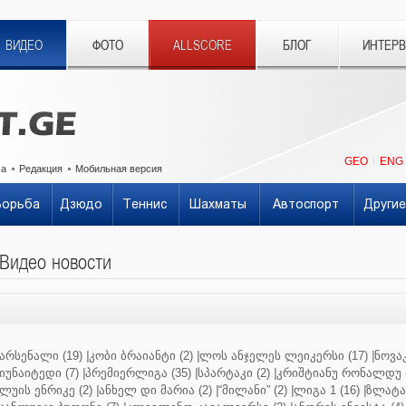
ВИДЕО
ФОТО
ALLSCORE
БЛОГ
ИНТЕР
GEO
ENG
ма
Редакция
Мобильная версия
Борьба
Дзюдо
Теннис
Шахматы
Автоспорт
Другие
Видео новости
არსენალი (19)
|
კობი ბრაიანტი (2)
|
ლოს ანჯელეს ლეიკერსი (17)
|
ნოვაკ
იუნაიტედი (7)
|
პრემიერლიგა (35)
|
სპარტაკი (2)
|
კრიშტიანუ რონალდუ (
ლუის ენრიკე (2)
|
ანხელ დი მარია (2)
|
“მილანი” (2)
|
ლიგა 1 (16)
|
ზლატან