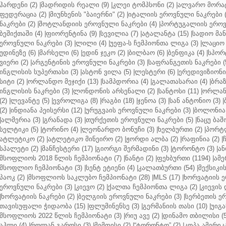
ჰარდენი (2)
|
მადრიდის რეალი (9)
|
კლეი ტომპსონი (2)
|
ალვარო მორატ
ფედერაცია (2)
|
მიუნხენის "ბაიერნი" (2)
|
იტალიის ეროვნული ნაკრები (
ნაკრები (2)
|
შოტლანდიის ეროვნული ნაკრები (4)
|
პორტუგალიის ეროვნ
ბეშიქთაში (4)
|
ფიორენტინა (9)
|
სევილია (7)
|
ატალანტა (15)
|
სადიო მანე
ეროვნული ნაკრები (3)
|
ლილი (4)
|
უეფა-ს ჩემპიონთა ლიგა (3)
|
ლაციო 
უდინეზე (6)
|
მარსელი (6)
|
ედინ ჯეკო (2)
|
ბილბაო (6)
|
ბენფიკა (4)
|
სპორტ
ვიერი (2)
|
არგენტინის ეროვნული ნაკრები (3)
|
საფრანგეთის ნაკრები (
ინგლისის სუპერთასი (3)
|
ასტონ ვილა (5)
|
ლესტერი (6)
|
ერედივიზიონი 
სიტი (2)
|
ორლანდო მეჯიქი (13)
|
სამპდორია (4)
|
გალათასარაი (4)
|
ბრაზ
ინგლისის ნაკრები (3)
|
ლონდონის არსენალი (2)
|
სანტოსი (11)
|
ორლანდ
(2)
|
ლევანტე (5)
|
ევროლიგა (8)
|
რაგბი (18)
|
ჯენოა (3)
|
სან ანტონიო (3)
|
(2)
|
ინდიანა პეისერსი (12)
|
ურუგვაის ეროვნული ნაკრები (3)
|
ბოლონია 
|
ალმერია (3)
|
გრანადა (3)
|
თურქეთის ეროვნული ნაკრები (5)
|
ნაცუ ბაშო
სელტიკი (5)
|
ტორინო (4)
|
ლეონარდო ბონუჩი (3)
|
ხელბურთი (2)
|
პორტლ
ატლეტიკო (2)
|
ატლეტიკო მინეირო (2)
|
ჟორდი ალბა (2)
|
რაფინია (2)
|
სპალეტი (2)
|
მანჩესტერი (17)
|
გიორგი შერმადინი (3)
|
ტორონტო (3)
|
ან
მსოფლიოს 2018 წლის ჩემპიონატი (7)
|
ნანტი (2)
|
ფეხბურთი (1194)
|
ამე
მსოფლიო ჩემპიონატი (3)
|
სენტ ეტიენი (4)
|
კალათბურთი (54)
|
მექსიკის
პაოკ (2)
|
მსოფლიოს საკლუბო ჩემპიონატი (28)
|
MLS (17)
|
ხორვატიის ე
ეროვნული ნაკრები (3)
|
კიევო (2)
|
ქალთა ჩემპიონთა ლიგა (2)
|
კიევის 
|
ხორვატიის ნაკრები (2)
|
ბელგიის ეროვნული ნაკრები (3)
|
სერბეთის ერ
თავისუფალი ჭიდაობა (15)
|
ფლუმინენსე (3)
|
გერმანიის თასი (10)
|
უიგა
მსოფლიოს 2022 წლის ჩემპიონატი (3)
|
რიუ ავე (2)
|
დინამო თბილისი (5
აჰლი (4)
|
როლან გაროსი (3)
|
მემფისი (2)
|
“ტორონტო” (2)
|
კოპა ამერიკა