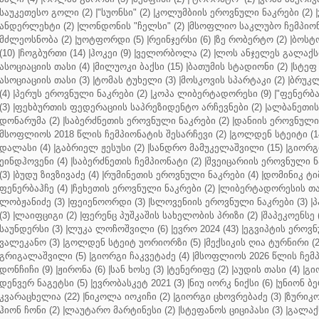
საუკეთესო გოლი (2)
|
"სუონსი" (2)
|
კოლუმბიის ეროვნული ნაკრები (2)
|
ანდერლეხტი (2)
|
ლონდონის "ჩელსი" (2)
|
მსოფლიო საკლუბო ჩემპიონა
მძლეოსნობა (2)
|
უოტფორდი (5)
|
რეინჯერსი (6)
|
ზე რობერტო (2)
|
ბოსტო
(10)
|
ჩოგბურთი (14)
|
ჰოკეი (9)
|
ველორბოლა (2)
|
ლოს ანჯელეს გალაქსი
ასოციაციის თასი (4)
|
მილუოკი ბაქსი (15)
|
ბათუმის სტადიონი (2)
|
სტეფ 
ასოციაციის თასი (3)
|
ტომას ტუხელი (3)
|
მოსკოვის სპარტაკი (2)
|
ბრუკლ
(4)
|
პერუს ეროვნული ნაკრები (2)
|
კოპა ლიბერტადორესი (9)
|
"ფენერბახ
(3)
|
ფეხბურთის ფედერაციის საპრეზიდენტო არჩევნები (2)
|
ალბანეთის
დონარუმა (2)
|
საბერძნეთის ეროვნული ნაკრები (2)
|
დანიის ეროვნული 
მსოფლიოს 2018 წლის ჩემპიონატის შესარჩევი (2)
|
გოლდენ სტეიტი (1
დალასი (4)
|
გაბრიელ ჟესუსი (2)
|
სანდრო მამუკელაშვილი (15)
|
გიორგი
ეინდჰოვენი (4)
|
საბერძნეთის ჩემპიონატი (2)
|
შვეიცარიის ეროვნული ნა
(3)
|
ბუდუ ზივზივაძე (4)
|
რუმინეთის ეროვნული ნაკრები (4)
|
დომინიკ ტიმ
ფენერბაჰჩე (4)
|
ჩეხეთის ეროვნული ნაკრები (2)
|
ლიბერტადორესის თას
ლობჟანიძე (3)
|
ფეიენოორდი (3)
|
სლოვენიის ეროვნული ნაკრები (3)
|
პ
(3)
|
ლაიფციგი (2)
|
ფერენც პუშკაშის სახელობის პრიზი (2)
|
შაპეკოენსე (
საუნდერსი (3)
|
ლუკა ლოჩოშვილი (6)
|
ევრო 2024 (43)
|
ეგვიპტის ეროვნ
ვალეკანო (3)
|
გოლდენ სტეიტ უორიორზი (5)
|
მექსიკის ღია ტურნირი (2
გრიგალაშვილი (5)
|
გიორგი ჩაკვეტაძე (4)
|
მსოფლიოს 2026 წლის ჩემპ
დონჩიჩი (9)
|
ჟირონა (6)
|
სან ხოსე (3)
|
ტენერიფე (2)
|
აუდის თასი (4)
|
გი
დენვერ ნაგეტსი (5)
|
ევრობასკეტ 2021 (3)
|
ნიუ იორკ ნიქსი (6)
|
უნიონ ბე
კვარაცხელია (22)
|
ნიკოლა იოკიჩი (2)
|
გიორგი ცხოვრებაძე (3)
|
ზურიკო
ჰიონ ჩონი (2)
|
ლაუტარო მარტინესი (2)
|
სტეფანოს ციციპასი (3)
|
გალაქს