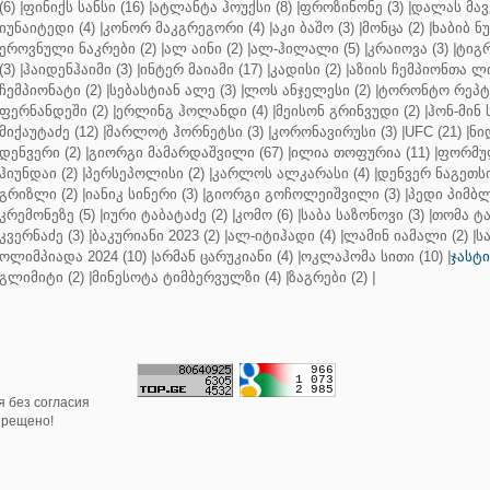
(6)
|
ფინიქს სანსი (16)
|
ატლანტა ჰოუქსი (8)
|
ფროზინონე (3)
|
დალას მავე
იუნაიტედი (4)
|
კონორ მაკგრეგორი (4)
|
აკი ბაშო (3)
|
მონცა (2)
|
ხაბიბ ნ
ეროვნული ნაკრები (2)
|
ალ აინი (2)
|
ალ-ჰილალი (5)
|
კრაიოვა (3)
|
ტიგრ
(3)
|
ჰაიდენჰაიმი (3)
|
ინტერ მაიამი (17)
|
კადისი (2)
|
აზიის ჩემპიონთა ლი
ჩემპიონატი (2)
|
სებასტიან ალე (3)
|
ლოს ანჯელესი (2)
|
ტორონტო რეპტო
ფერნანდეში (2)
|
ერლინგ ჰოლანდი (4)
|
მეისონ გრინვუდი (2)
|
ჰონ-მინ 
მიქაუტაძე (12)
|
შარლოტ ჰორნეტსი (3)
|
კორონავირუსი (3)
|
UFC (21)
|
ნი
დენვერი (2)
|
გიორგი მამარდაშვილი (67)
|
ილია თოფურია (11)
|
ფორმულ
ჰიუნდაი (2)
|
პერსეპოლისი (2)
|
კარლოს ალკარასი (4)
|
დენვერ ნაგეთსი
გრიზლი (2)
|
იანიკ სინერი (3)
|
გიორგი გოჩოლეიშვილი (3)
|
პედი პიმბლ
კრემონეზე (5)
|
იური ტაბატაძე (2)
|
კომო (6)
|
საბა საზონოვი (3)
|
თომა ტა
კვერნაძე (3)
|
ბაკურიანი 2023 (2)
|
ალ-იტიჰადი (4)
|
ლამინ იამალი (2)
|
ს
ოლიმპიადა 2024 (10)
|
არმან ცარუკიანი (4)
|
ოკლაჰომა სითი (10)
|
ჯასტი
გლიმიტი (2)
|
მინესოტა ტიმბერვულზი (4)
|
ზაგრები (2)
|
 без согласия
прещено!