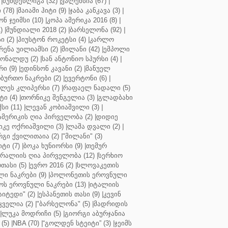
|
ბუნდესლიგა (32)
|
ვალენსია (67)
|
(78)
|
მაიამი ჰიტი (9)
|
ჯაბა კანკავა (3)
|
ნ ჯეიმსი (10)
|
კოპა ამერიკა 2016 (8)
|
)
|
მუნდიალი 2018 (2)
|
ბარსელონა (92)
|
 (2)
|
ჰიუსტონ როკეტსი (4)
|
კარლო
რენა უილიამსი (2)
|
მილანი (42)
|
ემპოლი
ონალდუ (2)
|
სან ანტონიო სპურსი (4)
|
ი (9)
|
ედინსონ კავანი (2)
|
მანუელ
ბურთო ნაკრები (2)
|
ევერტონი (6)
|
ლეს კლიპერსი (7)
|
რაფაელ ნადალი (5)
ი (4)
|
თორნიკე შენგელია (3)
|
გლადბახი
სი (11)
|
ლევან კობიაშვილი (3)
|
ამერიკის ღია პირველობა (2)
|
დიდიე
კე ოქრიაშვილი (3)
|
ლაშა დვალი (2)
|
გი ქვილითაია (2)
|
"მილანი" (3)
ტი (7)
|
ბოკა ხუნიორსი (9)
|
თემურ
რალიის ღია პირველობა (12)
|
სერხიო
თასი (5)
|
ევრო 2016 (2)
|
სლოვაკეთის
ი ნაკრები (9)
|
პოლონეთის ეროვნული
ს ეროვნული ნაკრები (13)
|
იტალიის
აიტედი" (2)
|
ესპანეთის თასი (9)
|
კევინ
ველია (2)
|
"ბარსელონა" (5)
|
მადრიდის
|
ლუკა მოდრიჩი (5)
|
გიორგი აბურჯანია
(5)
|
NBA (70)
|
“გოლდენ სტეიტი” (3)
|
ჯეიმს