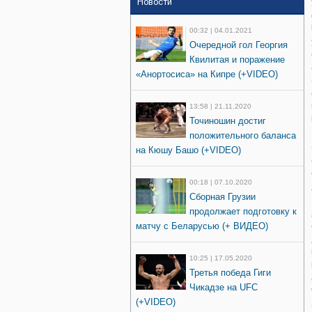
Новости
00:32 | 04.01.2021
Очередной гол Георгия
Квилитая и поражение
«Анортосиса» на Кипре (+VIDEO)
13:58 | 21.11.2020
Точиношин достиг
положительного баланса
на Кюшу Башо (+VIDEO)
00:18 | 07.10.2020
Сборная Грузии
продолжает подготовку к
матчу с Беларусью (+ ВИДЕО)
10:25 | 17.05.2020
Третья победа Гиги
Чикадзе на UFC
(+VIDEO)