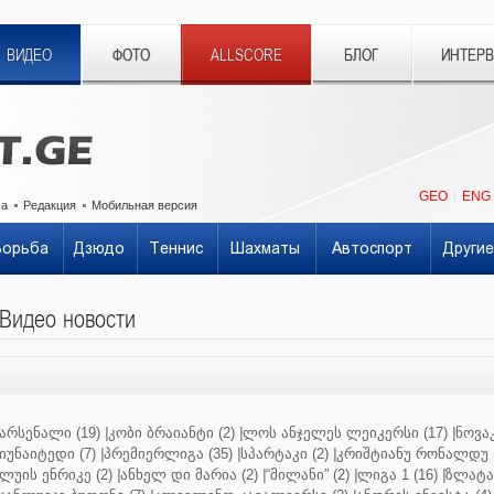
ВИДЕО
ФОТО
ALLSCORE
БЛОГ
ИНТЕР
GEO
ENG
ма
Редакция
Мобильная версия
Борьба
Дзюдо
Теннис
Шахматы
Автоспорт
Другие
Видео новости
არსენალი (19)
|
კობი ბრაიანტი (2)
|
ლოს ანჯელეს ლეიკერსი (17)
|
ნოვაკ
იუნაიტედი (7)
|
პრემიერლიგა (35)
|
სპარტაკი (2)
|
კრიშტიანუ რონალდუ (
ლუის ენრიკე (2)
|
ანხელ დი მარია (2)
|
“მილანი” (2)
|
ლიგა 1 (16)
|
ზლატან