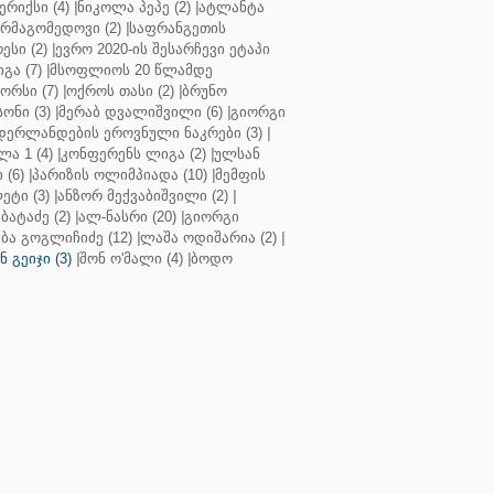
რიქსი (4)
|
ნიკოლა პეპე (2)
|
ატლანტა
ურმაგომედოვი (2)
|
საფრანგეთის
ესი (2)
|
ევრო 2020-ის შესარჩევი ეტაპი
გა (7)
|
მსოფლიოს 20 წლამდე
რსი (7)
|
ოქროს თასი (2)
|
ბრუნო
სონი (3)
|
მერაბ დვალიშვილი (6)
|
გიორგი
დერლანდების ეროვნული ნაკრები (3)
|
ა 1 (4)
|
კონფერენს ლიგა (2)
|
ულსან
 (6)
|
პარიზის ოლიმპიადა (10)
|
მემფის
ეტი (3)
|
ანზორ მექვაბიშვილი (2)
|
ბატაძე (2)
|
ალ-ნასრი (20)
|
გიორგი
აბა გოგლიჩიძე (12)
|
ლაშა ოდიშარია (2)
|
ნ გეიჯი (3)
|
შონ ო'მალი (4)
|
ბოდო