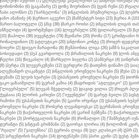
ჯანლუიჯი ბუფონი (7)
|
კლივლენდ კავალიერსი (2)
|
ანდრეს ინიესტა (4)
ტოჩინოშინი (6)
|
გაგამარუ (2)
|
ჟოზე მოურინიო (5)
|
უეინ რუნი (2)
|
რეალი 
ჩაბი ალონსო (2)
|
“ბარსელონა” (3)
|
ინგლისის პრემიერლიგა (2)
|
ლებრო
ჯანო ანანიძე (4)
|
სერხიო აგუერო (2)
|
მანჩესტერ სიტი (23)
|
სერია A (101
მარიო ბალოტელი (2)
|
პსჟ (38)
|
მარკო როისი (2)
|
ინგლისის ლიგის თასი
ანჩელოტი (4)
|
დორტმუნდი (16)
|
ლივერპული (29)
|
ვილიარეალი (3)
|
სე
(10)
|
ნაპოლი (38)
|
იუვენტუსი (79)
|
ნეიმარი (20)
|
რომა (17)
|
კრიშტიანო რ
რონალდინიო (3)
|
ატლეტიკო (20)
|
ანტონიო კონტე (3)
|
როჯერ ფედერერ
ნოიერი (2)
|
დიეგო მარადონა (8)
|
ჩემპიონთა ლიგა (26)
|
აშშ-ს საკალათ
სოსიედადი (3)
|
პეპ გვარდიოლა (3)
|
ბრაზილიის ნაკრები (9)
|
ლოს ანჯე
|
ჩელსი (16)
|
ნიუკასლი (4)
|
მარსელო ბიელსა (2)
|
ჰამბურგი (4)
|
აინტრახტ
(8)
|
ჰერტა (3)
|
ლევერკუზენი (12)
|
ვერდერი (5)
|
ბათუმის დინამო (2)
|
აიაქ
ალექსანდრ ლაკაზეტი (2)
|
ინგლისის ეროვნული ნაკრები (5)
|
მესი (2)
|
დეშამი (2)
|
ლუის სუარესი (3)
|
ესპანეთის ეროვნული ნაკრები (5)
|
თორნი
ვაკო ყაზაიშვილი (6)
|
გურამ კაშია (4)
|
მადრიდის "ატლეტიკო" (2)
|
გიორ
|
"ლივერპული" (5)
|
ლევან მჭედლიძე (2)
|
დავიდ ვილია (2)
|
რივერ პლეი
ქეცბაია (4)
|
ლორის კარიუსი (2)
|
"იუვენტუსი" (3)
|
გარეტ ბეილი (2)
|
ავსტ
რამოსი (5)
|
ესპანეთის ნაკრები (5)
|
კაირი ირვინგი (3)
|
ესპანეთის სუპერ
ეროვნული ნაკრები (3)
|
რობერტ ლევანდოვსკი (2)
|
გერმანიის ეროვნულ
ნაკრები (3)
|
საქართველოს ნაკრები (4)
|
კარიმ ბენზემა (7)
|
საქართველო
ნაკრები (3)
|
პორტუგალიის ნაკრები (6)
|
რონალდო (3)
|
"მანჩესტერ იუნ
დურანტი (5)
|
ანტუან გრიზმანი (2)
|
გიორგი ლორია (4)
|
სოლომონ კვირკ
"რეალი" (5)
|
“ვალენსია” (2)
|
ევროპა ლიგა (9)
|
ელ კლასიკო (4)
|
ქპრ (2)
(2)
|
არგენტინის ნაკრები (14)
|
ტოტენჰემი (16)
|
ჰარი კეინი (2)
|
ვესტ ჰემი 