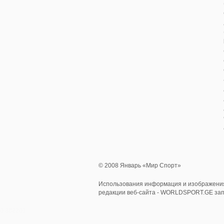
© 2008 Январь «Мир Спорт»
Использования информация и изображения
редакции веб-сайта - WORLDSPORT.GE за
0.382201