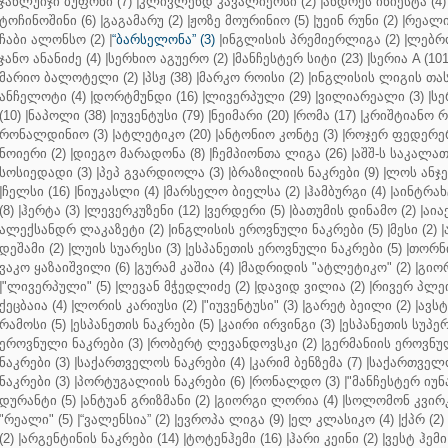
ჯანლუიჯი ბუფონი (7)
|
კლივლენდ კავალიერსი (2)
|
ანდრეს ინიესტა (4)
ტოჩინოშინი (6)
|
გაგამარუ (2)
|
ჟოზე მოურინიო (5)
|
უეინ რუნი (2)
|
რეალი 
ჩაბი ალონსო (2)
|
“ბარსელონა” (3)
|
ინგლისის პრემიერლიგა (2)
|
ლებრო
ჯანო ანანიძე (4)
|
სერხიო აგუერო (2)
|
მანჩესტერ სიტი (23)
|
სერია A (101
მარიო ბალოტელი (2)
|
პსჟ (38)
|
მარკო როისი (2)
|
ინგლისის ლიგის თასი
ანჩელოტი (4)
|
დორტმუნდი (16)
|
ლივერპული (29)
|
ვილიარეალი (3)
|
სე
(10)
|
ნაპოლი (38)
|
იუვენტუსი (79)
|
ნეიმარი (20)
|
რომა (17)
|
კრიშტიანო რ
რონალდინიო (3)
|
ატლეტიკო (20)
|
ანტონიო კონტე (3)
|
როჯერ ფედერერ
ნოიერი (2)
|
დიეგო მარადონა (8)
|
ჩემპიონთა ლიგა (26)
|
აშშ-ს საკალათ
სოსიედადი (3)
|
პეპ გვარდიოლა (3)
|
ბრაზილიის ნაკრები (9)
|
ლოს ანჯე
|
ჩელსი (16)
|
ნიუკასლი (4)
|
მარსელო ბიელსა (2)
|
ჰამბურგი (4)
|
აინტრახტ
(8)
|
ჰერტა (3)
|
ლევერკუზენი (12)
|
ვერდერი (5)
|
ბათუმის დინამო (2)
|
აიაქ
ალექსანდრ ლაკაზეტი (2)
|
ინგლისის ეროვნული ნაკრები (5)
|
მესი (2)
|
დეშამი (2)
|
ლუის სუარესი (3)
|
ესპანეთის ეროვნული ნაკრები (5)
|
თორნი
ვაკო ყაზაიშვილი (6)
|
გურამ კაშია (4)
|
მადრიდის "ატლეტიკო" (2)
|
გიორ
|
"ლივერპული" (5)
|
ლევან მჭედლიძე (2)
|
დავიდ ვილია (2)
|
რივერ პლეი
ქეცბაია (4)
|
ლორის კარიუსი (2)
|
"იუვენტუსი" (3)
|
გარეტ ბეილი (2)
|
ავსტ
რამოსი (5)
|
ესპანეთის ნაკრები (5)
|
კაირი ირვინგი (3)
|
ესპანეთის სუპერ
ეროვნული ნაკრები (3)
|
რობერტ ლევანდოვსკი (2)
|
გერმანიის ეროვნულ
ნაკრები (3)
|
საქართველოს ნაკრები (4)
|
კარიმ ბენზემა (7)
|
საქართველო
ნაკრები (3)
|
პორტუგალიის ნაკრები (6)
|
რონალდო (3)
|
"მანჩესტერ იუნ
დურანტი (5)
|
ანტუან გრიზმანი (2)
|
გიორგი ლორია (4)
|
სოლომონ კვირკ
"რეალი" (5)
|
“ვალენსია” (2)
|
ევროპა ლიგა (9)
|
ელ კლასიკო (4)
|
ქპრ (2)
(2)
|
არგენტინის ნაკრები (14)
|
ტოტენჰემი (16)
|
ჰარი კეინი (2)
|
ვესტ ჰემი 