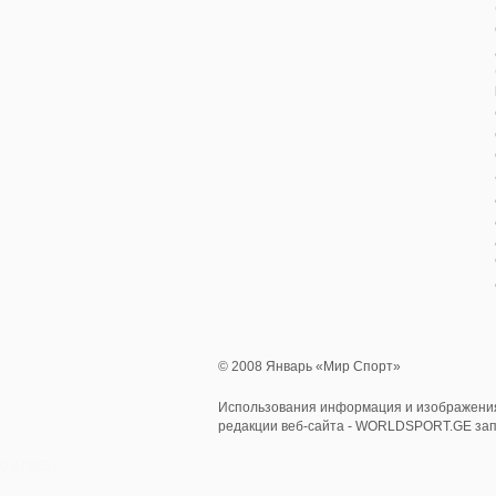
© 2008 Январь «Мир Спорт»
Использования информация и изображения
редакции веб-сайта - WORLDSPORT.GE за
0.473853