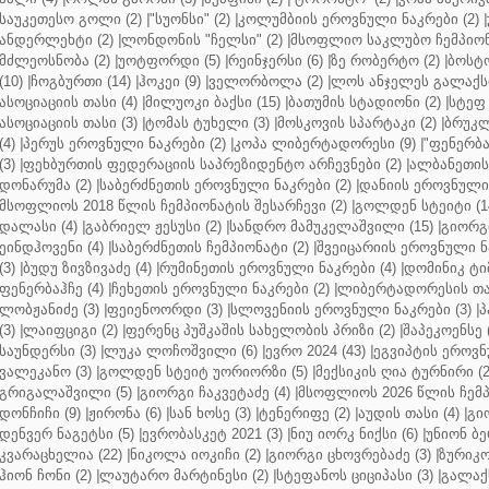
საუკეთესო გოლი (2)
|
"სუონსი" (2)
|
კოლუმბიის ეროვნული ნაკრები (2)
|
ანდერლეხტი (2)
|
ლონდონის "ჩელსი" (2)
|
მსოფლიო საკლუბო ჩემპიონა
მძლეოსნობა (2)
|
უოტფორდი (5)
|
რეინჯერსი (6)
|
ზე რობერტო (2)
|
ბოსტო
(10)
|
ჩოგბურთი (14)
|
ჰოკეი (9)
|
ველორბოლა (2)
|
ლოს ანჯელეს გალაქსი
ასოციაციის თასი (4)
|
მილუოკი ბაქსი (15)
|
ბათუმის სტადიონი (2)
|
სტეფ 
ასოციაციის თასი (3)
|
ტომას ტუხელი (3)
|
მოსკოვის სპარტაკი (2)
|
ბრუკლ
(4)
|
პერუს ეროვნული ნაკრები (2)
|
კოპა ლიბერტადორესი (9)
|
"ფენერბახ
(3)
|
ფეხბურთის ფედერაციის საპრეზიდენტო არჩევნები (2)
|
ალბანეთის
დონარუმა (2)
|
საბერძნეთის ეროვნული ნაკრები (2)
|
დანიის ეროვნული 
მსოფლიოს 2018 წლის ჩემპიონატის შესარჩევი (2)
|
გოლდენ სტეიტი (1
დალასი (4)
|
გაბრიელ ჟესუსი (2)
|
სანდრო მამუკელაშვილი (15)
|
გიორგი
ეინდჰოვენი (4)
|
საბერძნეთის ჩემპიონატი (2)
|
შვეიცარიის ეროვნული ნა
(3)
|
ბუდუ ზივზივაძე (4)
|
რუმინეთის ეროვნული ნაკრები (4)
|
დომინიკ ტიმ
ფენერბაჰჩე (4)
|
ჩეხეთის ეროვნული ნაკრები (2)
|
ლიბერტადორესის თას
ლობჟანიძე (3)
|
ფეიენოორდი (3)
|
სლოვენიის ეროვნული ნაკრები (3)
|
პ
(3)
|
ლაიფციგი (2)
|
ფერენც პუშკაშის სახელობის პრიზი (2)
|
შაპეკოენსე (
საუნდერსი (3)
|
ლუკა ლოჩოშვილი (6)
|
ევრო 2024 (43)
|
ეგვიპტის ეროვნ
ვალეკანო (3)
|
გოლდენ სტეიტ უორიორზი (5)
|
მექსიკის ღია ტურნირი (2
გრიგალაშვილი (5)
|
გიორგი ჩაკვეტაძე (4)
|
მსოფლიოს 2026 წლის ჩემპ
დონჩიჩი (9)
|
ჟირონა (6)
|
სან ხოსე (3)
|
ტენერიფე (2)
|
აუდის თასი (4)
|
გი
დენვერ ნაგეტსი (5)
|
ევრობასკეტ 2021 (3)
|
ნიუ იორკ ნიქსი (6)
|
უნიონ ბე
კვარაცხელია (22)
|
ნიკოლა იოკიჩი (2)
|
გიორგი ცხოვრებაძე (3)
|
ზურიკო
ჰიონ ჩონი (2)
|
ლაუტარო მარტინესი (2)
|
სტეფანოს ციციპასი (3)
|
გალაქს