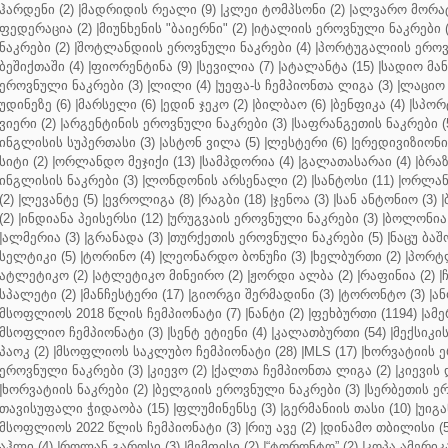
ჰარდენი (2)
|
მადრიდის რეალი (9)
|
კლეი ტომპსონი (2)
|
ალვარო მორატ
ფედერაცია (2)
|
მიუნხენის "ბაიერნი" (2)
|
იტალიის ეროვნული ნაკრები (
ნაკრები (2)
|
შოტლანდიის ეროვნული ნაკრები (4)
|
პორტუგალიის ეროვნ
ბეშიქთაში (4)
|
ფიორენტინა (9)
|
სევილია (7)
|
ატალანტა (15)
|
სადიო მანე
ეროვნული ნაკრები (3)
|
ლილი (4)
|
უეფა-ს ჩემპიონთა ლიგა (3)
|
ლაციო 
უდინეზე (6)
|
მარსელი (6)
|
ედინ ჯეკო (2)
|
ბილბაო (6)
|
ბენფიკა (4)
|
სპორტ
ვიერი (2)
|
არგენტინის ეროვნული ნაკრები (3)
|
საფრანგეთის ნაკრები (
ინგლისის სუპერთასი (3)
|
ასტონ ვილა (5)
|
ლესტერი (6)
|
ერედივიზიონი 
სიტი (2)
|
ორლანდო მეჯიქი (13)
|
სამპდორია (4)
|
გალათასარაი (4)
|
ბრაზ
ინგლისის ნაკრები (3)
|
ლონდონის არსენალი (2)
|
სანტოსი (11)
|
ორლანდ
(2)
|
ლევანტე (5)
|
ევროლიგა (8)
|
რაგბი (18)
|
ჯენოა (3)
|
სან ანტონიო (3)
|
(2)
|
ინდიანა პეისერსი (12)
|
ურუგვაის ეროვნული ნაკრები (3)
|
ბოლონია 
|
ალმერია (3)
|
გრანადა (3)
|
თურქეთის ეროვნული ნაკრები (5)
|
ნაცუ ბაშო
სელტიკი (5)
|
ტორინო (4)
|
ლეონარდო ბონუჩი (3)
|
ხელბურთი (2)
|
პორტლ
ატლეტიკო (2)
|
ატლეტიკო მინეირო (2)
|
ჟორდი ალბა (2)
|
რაფინია (2)
|
სპალეტი (2)
|
მანჩესტერი (17)
|
გიორგი შერმადინი (3)
|
ტორონტო (3)
|
ან
მსოფლიოს 2018 წლის ჩემპიონატი (7)
|
ნანტი (2)
|
ფეხბურთი (1194)
|
ამე
მსოფლიო ჩემპიონატი (3)
|
სენტ ეტიენი (4)
|
კალათბურთი (54)
|
მექსიკის
პაოკ (2)
|
მსოფლიოს საკლუბო ჩემპიონატი (28)
|
MLS (17)
|
ხორვატიის ე
ეროვნული ნაკრები (3)
|
კიევო (2)
|
ქალთა ჩემპიონთა ლიგა (2)
|
კიევის 
|
ხორვატიის ნაკრები (2)
|
ბელგიის ეროვნული ნაკრები (3)
|
სერბეთის ერ
თავისუფალი ჭიდაობა (15)
|
ფლუმინენსე (3)
|
გერმანიის თასი (10)
|
უიგა
მსოფლიოს 2022 წლის ჩემპიონატი (3)
|
რიუ ავე (2)
|
დინამო თბილისი (5
აჰლი (4)
|
როლან გაროსი (3)
|
მემფისი (2)
|
“ტორონტო” (2)
|
კოპა ამერიკა