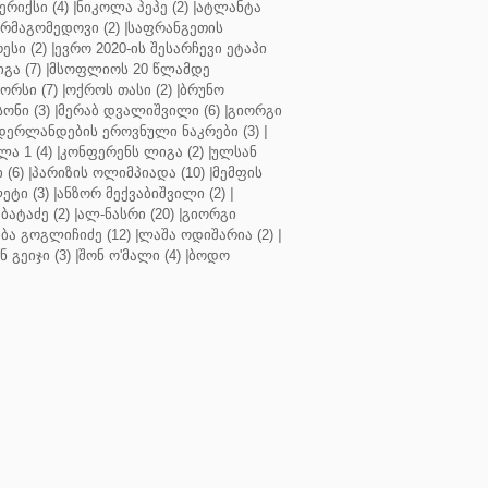
რიქსი (4)
|
ნიკოლა პეპე (2)
|
ატლანტა
ურმაგომედოვი (2)
|
საფრანგეთის
ესი (2)
|
ევრო 2020-ის შესარჩევი ეტაპი
გა (7)
|
მსოფლიოს 20 წლამდე
რსი (7)
|
ოქროს თასი (2)
|
ბრუნო
სონი (3)
|
მერაბ დვალიშვილი (6)
|
გიორგი
დერლანდების ეროვნული ნაკრები (3)
|
ა 1 (4)
|
კონფერენს ლიგა (2)
|
ულსან
 (6)
|
პარიზის ოლიმპიადა (10)
|
მემფის
ეტი (3)
|
ანზორ მექვაბიშვილი (2)
|
ბატაძე (2)
|
ალ-ნასრი (20)
|
გიორგი
აბა გოგლიჩიძე (12)
|
ლაშა ოდიშარია (2)
|
ნ გეიჯი (3)
|
შონ ო'მალი (4)
|
ბოდო