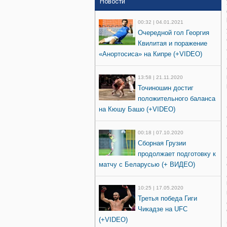
Новости
00:32 | 04.01.2021
Очередной гол Георгия
Квилитая и поражение
«Анортосиса» на Кипре (+VIDEO)
13:58 | 21.11.2020
Точиношин достиг
положительного баланса
на Кюшу Башо (+VIDEO)
00:18 | 07.10.2020
Сборная Грузии
продолжает подготовку к
матчу с Беларусью (+ ВИДЕО)
10:25 | 17.05.2020
Третья победа Гиги
Чикадзе на UFC
(+VIDEO)