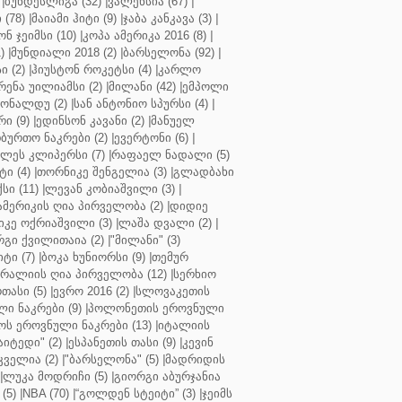
|
ბუნდესლიგა (32)
|
ვალენსია (67)
|
(78)
|
მაიამი ჰიტი (9)
|
ჯაბა კანკავა (3)
|
ნ ჯეიმსი (10)
|
კოპა ამერიკა 2016 (8)
|
)
|
მუნდიალი 2018 (2)
|
ბარსელონა (92)
|
 (2)
|
ჰიუსტონ როკეტსი (4)
|
კარლო
რენა უილიამსი (2)
|
მილანი (42)
|
ემპოლი
ონალდუ (2)
|
სან ანტონიო სპურსი (4)
|
ი (9)
|
ედინსონ კავანი (2)
|
მანუელ
ბურთო ნაკრები (2)
|
ევერტონი (6)
|
ლეს კლიპერსი (7)
|
რაფაელ ნადალი (5)
ი (4)
|
თორნიკე შენგელია (3)
|
გლადბახი
სი (11)
|
ლევან კობიაშვილი (3)
|
ამერიკის ღია პირველობა (2)
|
დიდიე
კე ოქრიაშვილი (3)
|
ლაშა დვალი (2)
|
გი ქვილითაია (2)
|
"მილანი" (3)
ტი (7)
|
ბოკა ხუნიორსი (9)
|
თემურ
რალიის ღია პირველობა (12)
|
სერხიო
თასი (5)
|
ევრო 2016 (2)
|
სლოვაკეთის
ი ნაკრები (9)
|
პოლონეთის ეროვნული
ს ეროვნული ნაკრები (13)
|
იტალიის
აიტედი" (2)
|
ესპანეთის თასი (9)
|
კევინ
ველია (2)
|
"ბარსელონა" (5)
|
მადრიდის
|
ლუკა მოდრიჩი (5)
|
გიორგი აბურჯანია
(5)
|
NBA (70)
|
“გოლდენ სტეიტი” (3)
|
ჯეიმს