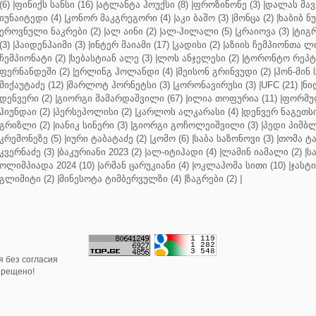
(6)
|
ფინიქს სანსი (16)
|
ატლანტა ჰოუქსი (8)
|
ფროზინონე (3)
|
დალას მავე
იუნაიტედი (4)
|
კონორ მაკგრეგორი (4)
|
აკი ბაშო (3)
|
მონცა (2)
|
ხაბიბ ნ
ეროვნული ნაკრები (2)
|
ალ აინი (2)
|
ალ-ჰილალი (5)
|
კრაიოვა (3)
|
ტიგრ
(3)
|
ჰაიდენჰაიმი (3)
|
ინტერ მაიამი (17)
|
კადისი (2)
|
აზიის ჩემპიონთა ლი
ჩემპიონატი (2)
|
სებასტიან ალე (3)
|
ლოს ანჯელესი (2)
|
ტორონტო რეპტო
ფერნანდეში (2)
|
ერლინგ ჰოლანდი (4)
|
მეისონ გრინვუდი (2)
|
ჰონ-მინ 
მიქაუტაძე (12)
|
შარლოტ ჰორნეტსი (3)
|
კორონავირუსი (3)
|
UFC (21)
|
ნი
დენვერი (2)
|
გიორგი მამარდაშვილი (67)
|
ილია თოფურია (11)
|
ფორმულ
ჰიუნდაი (2)
|
პერსეპოლისი (2)
|
კარლოს ალკარასი (4)
|
დენვერ ნაგეთსი
გრიზლი (2)
|
იანიკ სინერი (3)
|
გიორგი გოჩოლეიშვილი (3)
|
პედი პიმბლ
კრემონეზე (5)
|
იური ტაბატაძე (2)
|
კომო (6)
|
საბა საზონოვი (3)
|
თომა ტა
კვერნაძე (3)
|
ბაკურიანი 2023 (2)
|
ალ-იტიჰადი (4)
|
ლამინ იამალი (2)
|
ს
ოლიმპიადა 2024 (10)
|
არმან ცარუკიანი (4)
|
ოკლაჰომა სითი (10)
|
ჯასტი
გლიმიტი (2)
|
მინესოტა ტიმბერვულზი (4)
|
ზაგრები (2)
|
 без согласия
прещено!