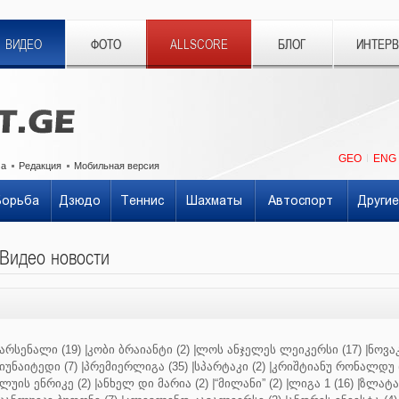
ВИДЕО
ФОТО
ALLSCORE
БЛОГ
ИНТЕР
GEO
ENG
ма
Редакция
Мобильная версия
Борьба
Дзюдо
Теннис
Шахматы
Автоспорт
Другие
Видео новости
არსენალი (19)
|
კობი ბრაიანტი (2)
|
ლოს ანჯელეს ლეიკერსი (17)
|
ნოვაკ
იუნაიტედი (7)
|
პრემიერლიგა (35)
|
სპარტაკი (2)
|
კრიშტიანუ რონალდუ (
ლუის ენრიკე (2)
|
ანხელ დი მარია (2)
|
“მილანი” (2)
|
ლიგა 1 (16)
|
ზლატან