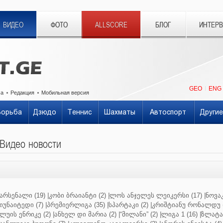
ВИДЕО
ФОТО
ALLSCORE
БЛОГ
ИНТЕР
GEO
ENG
ма
Редакция
Мобильная версия
Борьба
Дзюдо
Теннис
Шахматы
Автоспорт
Другие
Видео новости
არსენალი (19)
|
კობი ბრაიანტი (2)
|
ლოს ანჯელეს ლეიკერსი (17)
|
ნოვაკ
იუნაიტედი (7)
|
პრემიერლიგა (35)
|
სპარტაკი (2)
|
კრიშტიანუ რონალდუ (
ლუის ენრიკე (2)
|
ანხელ დი მარია (2)
|
“მილანი” (2)
|
ლიგა 1 (16)
|
ზლატან