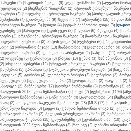
ჰარდენი (2)
|
მადრიდის რეალი (9)
|
კლეი ტომპსონი (2)
|
ალვარო მორატ
ფედერაცია (2)
|
მიუნხენის "ბაიერნი" (2)
|
იტალიის ეროვნული ნაკრები (
ნაკრები (2)
|
შოტლანდიის ეროვნული ნაკრები (4)
|
პორტუგალიის ეროვნ
ბეშიქთაში (4)
|
ფიორენტინა (9)
|
სევილია (7)
|
ატალანტა (15)
|
სადიო მანე
ეროვნული ნაკრები (3)
|
ლილი (4)
|
უეფა-ს ჩემპიონთა ლიგა (3)
|
ლაციო 
უდინეზე (6)
|
მარსელი (6)
|
ედინ ჯეკო (2)
|
ბილბაო (6)
|
ბენფიკა (4)
|
სპორტ
ვიერი (2)
|
არგენტინის ეროვნული ნაკრები (3)
|
საფრანგეთის ნაკრები (
ინგლისის სუპერთასი (3)
|
ასტონ ვილა (5)
|
ლესტერი (6)
|
ერედივიზიონი 
სიტი (2)
|
ორლანდო მეჯიქი (13)
|
სამპდორია (4)
|
გალათასარაი (4)
|
ბრაზ
ინგლისის ნაკრები (3)
|
ლონდონის არსენალი (2)
|
სანტოსი (11)
|
ორლანდ
(2)
|
ლევანტე (5)
|
ევროლიგა (8)
|
რაგბი (18)
|
ჯენოა (3)
|
სან ანტონიო (3)
|
(2)
|
ინდიანა პეისერსი (12)
|
ურუგვაის ეროვნული ნაკრები (3)
|
ბოლონია 
|
ალმერია (3)
|
გრანადა (3)
|
თურქეთის ეროვნული ნაკრები (5)
|
ნაცუ ბაშო
სელტიკი (5)
|
ტორინო (4)
|
ლეონარდო ბონუჩი (3)
|
ხელბურთი (2)
|
პორტლ
ატლეტიკო (2)
|
ატლეტიკო მინეირო (2)
|
ჟორდი ალბა (2)
|
რაფინია (2)
|
სპალეტი (2)
|
მანჩესტერი (17)
|
გიორგი შერმადინი (3)
|
ტორონტო (3)
|
ან
მსოფლიოს 2018 წლის ჩემპიონატი (7)
|
ნანტი (2)
|
ფეხბურთი (1194)
|
ამე
მსოფლიო ჩემპიონატი (3)
|
სენტ ეტიენი (4)
|
კალათბურთი (54)
|
მექსიკის
პაოკ (2)
|
მსოფლიოს საკლუბო ჩემპიონატი (28)
|
MLS (17)
|
ხორვატიის ე
ეროვნული ნაკრები (3)
|
კიევო (2)
|
ქალთა ჩემპიონთა ლიგა (2)
|
კიევის 
|
ხორვატიის ნაკრები (2)
|
ბელგიის ეროვნული ნაკრები (3)
|
სერბეთის ერ
თავისუფალი ჭიდაობა (15)
|
ფლუმინენსე (3)
|
გერმანიის თასი (10)
|
უიგა
მსოფლიოს 2022 წლის ჩემპიონატი (3)
|
რიუ ავე (2)
|
დინამო თბილისი (5
აჰლი (4)
|
როლან გაროსი (3)
|
მემფისი (2)
|
“ტორონტო” (2)
|
კოპა ამერიკა