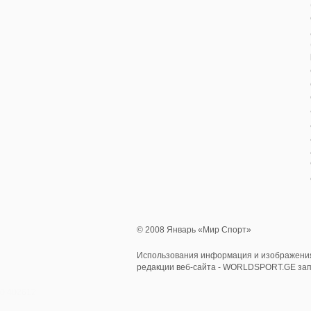
© 2008 Январь «Мир Спорт»
Использования информация и изображения
редакции веб-сайта - WORLDSPORT.GE за
0.402612