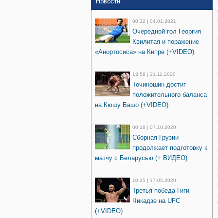
Новости
00:32 | 04.01.2021
Очередной гол Георгия
Квилитая и поражение
«Анортосиса» на Кипре (+VIDEO)
13:58 | 21.11.2020
Точиношин достиг
положительного баланса
на Кюшу Башо (+VIDEO)
00:18 | 07.10.2020
Сборная Грузии
продолжает подготовку к
матчу с Беларусью (+ ВИДЕО)
10:25 | 17.05.2020
Третья победа Гиги
Чикадзе на UFC
(+VIDEO)