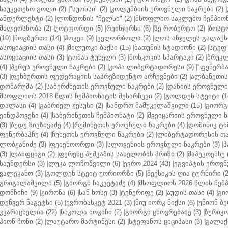
საუკეთესო გოლი (2)
|
"სუონსი" (2)
|
კოლუმბიის ეროვნული ნაკრები (2)
|
ანდერლეხტი (2)
|
ლონდონის "ჩელსი" (2)
|
მსოფლიო საკლუბო ჩემპიონა
მძლეოსნობა (2)
|
უოტფორდი (5)
|
რეინჯერსი (6)
|
ზე რობერტო (2)
|
ბოსტო
(10)
|
ჩოგბურთი (14)
|
ჰოკეი (9)
|
ველორბოლა (2)
|
ლოს ანჯელეს გალაქსი
ასოციაციის თასი (4)
|
მილუოკი ბაქსი (15)
|
ბათუმის სტადიონი (2)
|
სტეფ 
ასოციაციის თასი (3)
|
ტომას ტუხელი (3)
|
მოსკოვის სპარტაკი (2)
|
ბრუკლ
(4)
|
პერუს ეროვნული ნაკრები (2)
|
კოპა ლიბერტადორესი (9)
|
"ფენერბახ
(3)
|
ფეხბურთის ფედერაციის საპრეზიდენტო არჩევნები (2)
|
ალბანეთის
დონარუმა (2)
|
საბერძნეთის ეროვნული ნაკრები (2)
|
დანიის ეროვნული 
მსოფლიოს 2018 წლის ჩემპიონატის შესარჩევი (2)
|
გოლდენ სტეიტი (1
დალასი (4)
|
გაბრიელ ჟესუსი (2)
|
სანდრო მამუკელაშვილი (15)
|
გიორგი
ეინდჰოვენი (4)
|
საბერძნეთის ჩემპიონატი (2)
|
შვეიცარიის ეროვნული ნა
(3)
|
ბუდუ ზივზივაძე (4)
|
რუმინეთის ეროვნული ნაკრები (4)
|
დომინიკ ტიმ
ფენერბაჰჩე (4)
|
ჩეხეთის ეროვნული ნაკრები (2)
|
ლიბერტადორესის თას
ლობჟანიძე (3)
|
ფეიენოორდი (3)
|
სლოვენიის ეროვნული ნაკრები (3)
|
პ
(3)
|
ლაიფციგი (2)
|
ფერენც პუშკაშის სახელობის პრიზი (2)
|
შაპეკოენსე (
საუნდერსი (3)
|
ლუკა ლოჩოშვილი (6)
|
ევრო 2024 (43)
|
ეგვიპტის ეროვნ
ვალეკანო (3)
|
გოლდენ სტეიტ უორიორზი (5)
|
მექსიკის ღია ტურნირი (2
გრიგალაშვილი (5)
|
გიორგი ჩაკვეტაძე (4)
|
მსოფლიოს 2026 წლის ჩემპ
დონჩიჩი (9)
|
ჟირონა (6)
|
სან ხოსე (3)
|
ტენერიფე (2)
|
აუდის თასი (4)
|
გი
დენვერ ნაგეტსი (5)
|
ევრობასკეტ 2021 (3)
|
ნიუ იორკ ნიქსი (6)
|
უნიონ ბე
კვარაცხელია (22)
|
ნიკოლა იოკიჩი (2)
|
გიორგი ცხოვრებაძე (3)
|
ზურიკო
ჰიონ ჩონი (2)
|
ლაუტარო მარტინესი (2)
|
სტეფანოს ციციპასი (3)
|
გალაქს