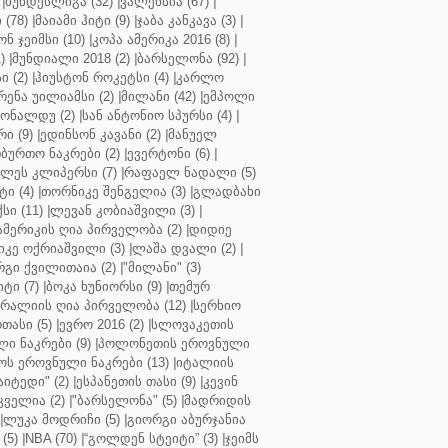
|
ბუნდესლიგა (32)
|
ვალენსია (67)
|
(78)
|
მაიამი ჰიტი (9)
|
ჯაბა კანკავა (3)
|
ნ ჯეიმსი (10)
|
კოპა ამერიკა 2016 (8)
|
)
|
მუნდიალი 2018 (2)
|
ბარსელონა (92)
|
 (2)
|
ჰიუსტონ როკეტსი (4)
|
კარლო
რენა უილიამსი (2)
|
მილანი (42)
|
ემპოლი
ონალდუ (2)
|
სან ანტონიო სპურსი (4)
|
ი (9)
|
ედინსონ კავანი (2)
|
მანუელ
ბურთო ნაკრები (2)
|
ევერტონი (6)
|
ლეს კლიპერსი (7)
|
რაფაელ ნადალი (5)
ი (4)
|
თორნიკე შენგელია (3)
|
გლადბახი
სი (11)
|
ლევან კობიაშვილი (3)
|
ამერიკის ღია პირველობა (2)
|
დიდიე
კე ოქრიაშვილი (3)
|
ლაშა დვალი (2)
|
გი ქვილითაია (2)
|
"მილანი" (3)
ტი (7)
|
ბოკა ხუნიორსი (9)
|
თემურ
რალიის ღია პირველობა (12)
|
სერხიო
თასი (5)
|
ევრო 2016 (2)
|
სლოვაკეთის
ი ნაკრები (9)
|
პოლონეთის ეროვნული
ს ეროვნული ნაკრები (13)
|
იტალიის
აიტედი" (2)
|
ესპანეთის თასი (9)
|
კევინ
ველია (2)
|
"ბარსელონა" (5)
|
მადრიდის
|
ლუკა მოდრიჩი (5)
|
გიორგი აბურჯანია
(5)
|
NBA (70)
|
“გოლდენ სტეიტი” (3)
|
ჯეიმს