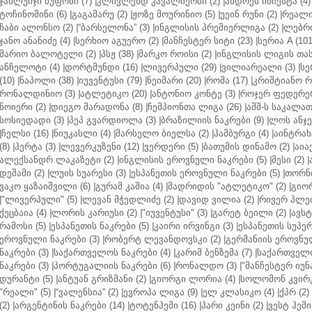
ჯანლუიჯი ბუფონი (7)
|
კლივლენდ კავალიერსი (2)
|
ანდრეს ინიესტა (4)
ტოჩინოშინი (6)
|
გაგამარუ (2)
|
ჟოზე მოურინიო (5)
|
უეინ რუნი (2)
|
რეალი 
ჩაბი ალონსო (2)
|
“ბარსელონა” (3)
|
ინგლისის პრემიერლიგა (2)
|
ლებრო
ჯანო ანანიძე (4)
|
სერხიო აგუერო (2)
|
მანჩესტერ სიტი (23)
|
სერია A (101
მარიო ბალოტელი (2)
|
პსჟ (38)
|
მარკო როისი (2)
|
ინგლისის ლიგის თასი
ანჩელოტი (4)
|
დორტმუნდი (16)
|
ლივერპული (29)
|
ვილიარეალი (3)
|
სე
(10)
|
ნაპოლი (38)
|
იუვენტუსი (79)
|
ნეიმარი (20)
|
რომა (17)
|
კრიშტიანო რ
რონალდინიო (3)
|
ატლეტიკო (20)
|
ანტონიო კონტე (3)
|
როჯერ ფედერერ
ნოიერი (2)
|
დიეგო მარადონა (8)
|
ჩემპიონთა ლიგა (26)
|
აშშ-ს საკალათ
სოსიედადი (3)
|
პეპ გვარდიოლა (3)
|
ბრაზილიის ნაკრები (9)
|
ლოს ანჯე
|
ჩელსი (16)
|
ნიუკასლი (4)
|
მარსელო ბიელსა (2)
|
ჰამბურგი (4)
|
აინტრახტ
(8)
|
ჰერტა (3)
|
ლევერკუზენი (12)
|
ვერდერი (5)
|
ბათუმის დინამო (2)
|
აიაქ
ალექსანდრ ლაკაზეტი (2)
|
ინგლისის ეროვნული ნაკრები (5)
|
მესი (2)
|
დეშამი (2)
|
ლუის სუარესი (3)
|
ესპანეთის ეროვნული ნაკრები (5)
|
თორნი
ვაკო ყაზაიშვილი (6)
|
გურამ კაშია (4)
|
მადრიდის "ატლეტიკო" (2)
|
გიორ
|
"ლივერპული" (5)
|
ლევან მჭედლიძე (2)
|
დავიდ ვილია (2)
|
რივერ პლეი
ქეცბაია (4)
|
ლორის კარიუსი (2)
|
"იუვენტუსი" (3)
|
გარეტ ბეილი (2)
|
ავსტ
რამოსი (5)
|
ესპანეთის ნაკრები (5)
|
კაირი ირვინგი (3)
|
ესპანეთის სუპერ
ეროვნული ნაკრები (3)
|
რობერტ ლევანდოვსკი (2)
|
გერმანიის ეროვნულ
ნაკრები (3)
|
საქართველოს ნაკრები (4)
|
კარიმ ბენზემა (7)
|
საქართველო
ნაკრები (3)
|
პორტუგალიის ნაკრები (6)
|
რონალდო (3)
|
"მანჩესტერ იუნ
დურანტი (5)
|
ანტუან გრიზმანი (2)
|
გიორგი ლორია (4)
|
სოლომონ კვირკ
"რეალი" (5)
|
“ვალენსია” (2)
|
ევროპა ლიგა (9)
|
ელ კლასიკო (4)
|
ქპრ (2)
(2)
|
არგენტინის ნაკრები (14)
|
ტოტენჰემი (16)
|
ჰარი კეინი (2)
|
ვესტ ჰემი 