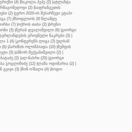
რიქსი (4)
|
ნიკოლა პეპე (2)
|
ატლანტა
ურმაგომედოვი (2)
|
საფრანგეთის
ესი (2)
|
ევრო 2020-ის შესარჩევი ეტაპი
გა (7)
|
მსოფლიოს 20 წლამდე
რსი (7)
|
ოქროს თასი (2)
|
ბრუნო
სონი (3)
|
მერაბ დვალიშვილი (6)
|
გიორგი
დერლანდების ეროვნული ნაკრები (3)
|
ა 1 (4)
|
კონფერენს ლიგა (2)
|
ულსან
 (6)
|
პარიზის ოლიმპიადა (10)
|
მემფის
ეტი (3)
|
ანზორ მექვაბიშვილი (2)
|
ბატაძე (2)
|
ალ-ნასრი (20)
|
გიორგი
აბა გოგლიჩიძე (12)
|
ლაშა ოდიშარია (2)
|
ნ გეიჯი (3)
|
შონ ო'მალი (4)
|
ბოდო