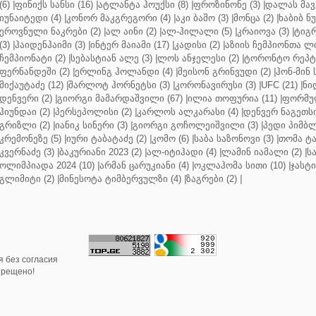
(6)
|
ფინიქს სანსი (16)
|
ატლანტა ჰოუქსი (8)
|
ფროზინონე (3)
|
დალას მავე
იუნაიტედი (4)
|
კონორ მაკგრეგორი (4)
|
აკი ბაშო (3)
|
მონცა (2)
|
ხაბიბ ნ
ეროვნული ნაკრები (2)
|
ალ აინი (2)
|
ალ-ჰილალი (5)
|
კრაიოვა (3)
|
ტიგრ
(3)
|
ჰაიდენჰაიმი (3)
|
ინტერ მაიამი (17)
|
კადისი (2)
|
აზიის ჩემპიონთა ლი
ჩემპიონატი (2)
|
სებასტიან ალე (3)
|
ლოს ანჯელესი (2)
|
ტორონტო რეპტო
ფერნანდეში (2)
|
ერლინგ ჰოლანდი (4)
|
მეისონ გრინვუდი (2)
|
ჰონ-მინ 
მიქაუტაძე (12)
|
შარლოტ ჰორნეტსი (3)
|
კორონავირუსი (3)
|
UFC (21)
|
ნი
დენვერი (2)
|
გიორგი მამარდაშვილი (67)
|
ილია თოფურია (11)
|
ფორმულ
ჰიუნდაი (2)
|
პერსეპოლისი (2)
|
კარლოს ალკარასი (4)
|
დენვერ ნაგეთსი
გრიზლი (2)
|
იანიკ სინერი (3)
|
გიორგი გოჩოლეიშვილი (3)
|
პედი პიმბლ
კრემონეზე (5)
|
იური ტაბატაძე (2)
|
კომო (6)
|
საბა საზონოვი (3)
|
თომა ტა
კვერნაძე (3)
|
ბაკურიანი 2023 (2)
|
ალ-იტიჰადი (4)
|
ლამინ იამალი (2)
|
ს
ოლიმპიადა 2024 (10)
|
არმან ცარუკიანი (4)
|
ოკლაჰომა სითი (10)
|
ჯასტი
გლიმიტი (2)
|
მინესოტა ტიმბერვულზი (4)
|
ზაგრები (2)
|
 без согласия
прещено!