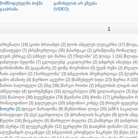
მომწოდებელმა ბიჭმა
გამოსვლას არ ეშვება
გააბრაზა
(VIDEO)
1
არსენალი (19)
|
კობი ბრაიანტი (2)
|
ლოს ანჯელეს ლეიკერსი (17)
|
ნოვაკ
იუნაიტედი (7)
|
პრემიერლიგა (35)
|
სპარტაკი (2)
|
კრიშტიანუ რონალდუ (
ლუის ენრიკე (2)
|
ანხელ დი მარია (2)
|
“მილანი” (2)
|
ლიგა 1 (16)
|
ზლატან
ჯანლუიჯი ბუფონი (7)
|
კლივლენდ კავალიერსი (2)
|
ანდრეს ინიესტა (4)
ტოჩინოშინი (6)
|
გაგამარუ (2)
|
ჟოზე მოურინიო (5)
|
უეინ რუნი (2)
|
რეალი 
ჩაბი ალონსო (2)
|
“ბარსელონა” (3)
|
ინგლისის პრემიერლიგა (2)
|
ლებრო
ჯანო ანანიძე (4)
|
სერხიო აგუერო (2)
|
მანჩესტერ სიტი (23)
|
სერია A (101
მარიო ბალოტელი (2)
|
პსჟ (38)
|
მარკო როისი (2)
|
ინგლისის ლიგის თასი
ანჩელოტი (4)
|
დორტმუნდი (16)
|
ლივერპული (29)
|
ვილიარეალი (3)
|
სე
(10)
|
ნაპოლი (38)
|
იუვენტუსი (79)
|
ნეიმარი (20)
|
რომა (17)
|
კრიშტიანო რ
რონალდინიო (3)
|
ატლეტიკო (20)
|
ანტონიო კონტე (3)
|
როჯერ ფედერერ
ნოიერი (2)
|
დიეგო მარადონა (8)
|
ჩემპიონთა ლიგა (26)
|
აშშ-ს საკალათ
სოსიედადი (3)
|
პეპ გვარდიოლა (3)
|
ბრაზილიის ნაკრები (9)
|
ლოს ანჯე
|
ჩელსი (16)
|
ნიუკასლი (4)
|
მარსელო ბიელსა (2)
|
ჰამბურგი (4)
|
აინტრახტ
(8)
|
ჰერტა (3)
|
ლევერკუზენი (12)
|
ვერდერი (5)
|
ბათუმის დინამო (2)
|
აიაქ
ალექსანდრ ლაკაზეტი (2)
|
ინგლისის ეროვნული ნაკრები (5)
|
მესი (2)
|