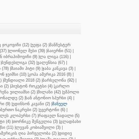
 ჯოკოვიჩი (12)
|
უეფა (2)
|
მანჩესტერ
37)
|
ლიონელ მესი (39)
|
ბაიერნი (51)
|
 იბრაჰიმოვიჩი (9)
|
ლა ლიგა (116)
|
|
ბუნდესლიგა (32)
|
ვალენსია (67)
|
(78)
|
მაიამი ჰიტი (9)
|
ჯაბა კანკავა (3)
|
ნ ჯეიმსი (10)
|
კოპა ამერიკა 2016 (8)
|
)
|
მუნდიალი 2018 (2)
|
ბარსელონა (92)
|
 (2)
|
ჰიუსტონ როკეტსი (4)
|
კარლო
რენა უილიამსი (2)
|
მილანი (42)
|
ემპოლი
ონალდუ (2)
|
სან ანტონიო სპურსი (4)
|
ი (9)
|
ედინსონ კავანი (2)
|
მანუელ
ბურთო ნაკრები (2)
|
ევერტონი (6)
|
ლეს კლიპერსი (7)
|
რაფაელ ნადალი (5)
ი (4)
|
თორნიკე შენგელია (3)
|
გლადბახი
სი (11)
|
ლევან კობიაშვილი (3)
|
ამერიკის ღია პირველობა (2)
|
დიდიე