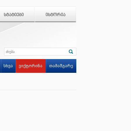
ᲡᲢᲐᲢᲘᲔᲑᲘ
ᲘᲡᲢᲝᲠᲘᲐ
სხვა
ვიქტორინა
თამაშგარე