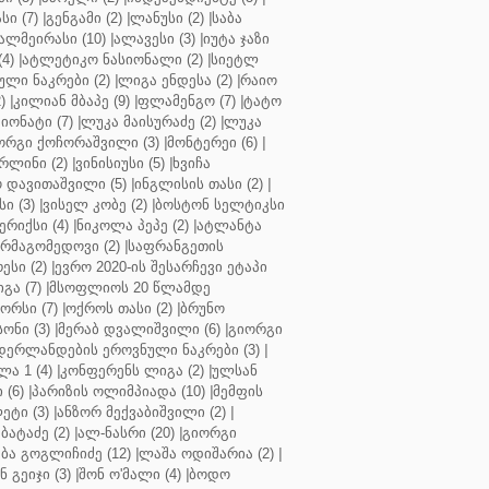
ი (7)
|
გენგამი (2)
|
ლანუსი (2)
|
საბა
ალმეირასი (10)
|
ალავესი (3)
|
იუტა ჯაზი
4)
|
ატლეტიკო ნასიონალი (2)
|
სიეტლ
ული ნაკრები (2)
|
ლიგა ენდესა (2)
|
რაიო
)
|
კილიან მბაპე (9)
|
ფლამენგო (7)
|
ტატო
იონატი (7)
|
ლუკა მაისურაძე (2)
|
ლუკა
ორგი ქოჩორაშვილი (3)
|
მონტერეი (6)
|
რლინი (2)
|
ვინისიუსი (5)
|
ხვიჩა
 დავითაშვილი (5)
|
ინგლისის თასი (2)
|
ი (3)
|
ვისელ კობე (2)
|
ბოსტონ სელტიკსი
რიქსი (4)
|
ნიკოლა პეპე (2)
|
ატლანტა
ურმაგომედოვი (2)
|
საფრანგეთის
ესი (2)
|
ევრო 2020-ის შესარჩევი ეტაპი
გა (7)
|
მსოფლიოს 20 წლამდე
რსი (7)
|
ოქროს თასი (2)
|
ბრუნო
სონი (3)
|
მერაბ დვალიშვილი (6)
|
გიორგი
დერლანდების ეროვნული ნაკრები (3)
|
ა 1 (4)
|
კონფერენს ლიგა (2)
|
ულსან
 (6)
|
პარიზის ოლიმპიადა (10)
|
მემფის
ეტი (3)
|
ანზორ მექვაბიშვილი (2)
|
ბატაძე (2)
|
ალ-ნასრი (20)
|
გიორგი
აბა გოგლიჩიძე (12)
|
ლაშა ოდიშარია (2)
|
ნ გეიჯი (3)
|
შონ ო'მალი (4)
|
ბოდო