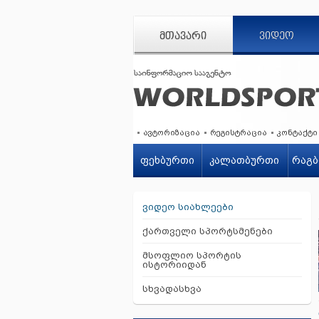
ᲛᲗᲐᲕᲐᲠᲘ
ᲕᲘᲓᲔᲝ
ავტორიზაცია
რეგისტრაცია
კონტაქტი
ფეხბურთი
კალათბურთი
რაგბ
ვიდეო სიახლეები
ქართველი სპორტსმენები
მსოფლიო სპორტის
ისტორიიდან
სხვადასხვა