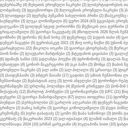
ფენერბაჰჩე (4)
|
ჩეხეთის ეროვნული ნაკრები (2)
|
ლიბერტადორესის თას
ლობჟანიძე (3)
|
ფეიენოორდი (3)
|
სლოვენიის ეროვნული ნაკრები (3)
|
პ
(3)
|
ლაიფციგი (2)
|
ფერენც პუშკაშის სახელობის პრიზი (2)
|
შაპეკოენსე (
საუნდერსი (3)
|
ლუკა ლოჩოშვილი (6)
|
ევრო 2024 (43)
|
ეგვიპტის ეროვნ
ვალეკანო (3)
|
გოლდენ სტეიტ უორიორზი (5)
|
მექსიკის ღია ტურნირი (2
გრიგალაშვილი (5)
|
გიორგი ჩაკვეტაძე (4)
|
მსოფლიოს 2026 წლის ჩემპ
დონჩიჩი (9)
|
ჟირონა (6)
|
სან ხოსე (3)
|
ტენერიფე (2)
|
აუდის თასი (4)
|
გი
დენვერ ნაგეტსი (5)
|
ევრობასკეტ 2021 (3)
|
ნიუ იორკ ნიქსი (6)
|
უნიონ ბე
კვარაცხელია (22)
|
ნიკოლა იოკიჩი (2)
|
გიორგი ცხოვრებაძე (3)
|
ზურიკო
ჰიონ ჩონი (2)
|
ლაუტარო მარტინესი (2)
|
სტეფანოს ციციპასი (3)
|
გალაქს
(6)
|
ფინიქს სანსი (16)
|
ატლანტა ჰოუქსი (8)
|
ფროზინონე (3)
|
დალას მავე
იუნაიტედი (4)
|
კონორ მაკგრეგორი (4)
|
აკი ბაშო (3)
|
მონცა (2)
|
ხაბიბ ნ
ეროვნული ნაკრები (2)
|
ალ აინი (2)
|
ალ-ჰილალი (5)
|
კრაიოვა (3)
|
ტიგრ
(3)
|
ჰაიდენჰაიმი (3)
|
ინტერ მაიამი (17)
|
კადისი (2)
|
აზიის ჩემპიონთა ლი
ჩემპიონატი (2)
|
სებასტიან ალე (3)
|
ლოს ანჯელესი (2)
|
ტორონტო რეპტო
ფერნანდეში (2)
|
ერლინგ ჰოლანდი (4)
|
მეისონ გრინვუდი (2)
|
ჰონ-მინ 
მიქაუტაძე (12)
|
შარლოტ ჰორნეტსი (3)
|
კორონავირუსი (3)
|
UFC (21)
|
ნი
დენვერი (2)
|
გიორგი მამარდაშვილი (67)
|
ილია თოფურია (11)
|
ფორმულ
ჰიუნდაი (2)
|
პერსეპოლისი (2)
|
კარლოს ალკარასი (4)
|
დენვერ ნაგეთსი
გრიზლი (2)
|
იანიკ სინერი (3)
|
გიორგი გოჩოლეიშვილი (3)
|
პედი პიმბლ
კრემონეზე (5)
|
იური ტაბატაძე (2)
|
კომო (6)
|
საბა საზონოვი (3)
|
თომა ტა
კვერნაძე (3)
|
ბაკურიანი 2023 (2)
|
ალ-იტიჰადი (4)
|
ლამინ იამალი (2)
|
ს
ოლიმპიადა 2024 (10)
|
არმან ცარუკიანი (4)
|
ოკლაჰომა სითი (10)
|
ჯასტი