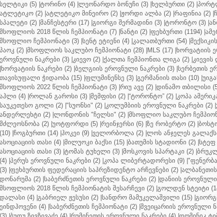
სელტიკი (5)
|
ტორინო (4)
|
ლეონარდო ბონუჩი (3)
|
ხელბურთი (2)
|
პორტლ
ატლეტიკო (2)
|
ატლეტიკო მინეირო (2)
|
ჟორდი ალბა (2)
|
რაფინია (2)
|
სპალეტი (2)
|
მანჩესტერი (17)
|
გიორგი შერმადინი (3)
|
ტორონტო (3)
|
ან
მსოფლიოს 2018 წლის ჩემპიონატი (7)
|
ნანტი (2)
|
ფეხბურთი (1194)
|
ამე
მსოფლიო ჩემპიონატი (3)
|
სენტ ეტიენი (4)
|
კალათბურთი (54)
|
მექსიკის
პაოკ (2)
|
მსოფლიოს საკლუბო ჩემპიონატი (28)
|
MLS (17)
|
ხორვატიის ე
ეროვნული ნაკრები (3)
|
კიევო (2)
|
ქალთა ჩემპიონთა ლიგა (2)
|
კიევის 
|
ხორვატიის ნაკრები (2)
|
ბელგიის ეროვნული ნაკრები (3)
|
სერბეთის ერ
თავისუფალი ჭიდაობა (15)
|
ფლუმინენსე (3)
|
გერმანიის თასი (10)
|
უიგა
მსოფლიოს 2022 წლის ჩემპიონატი (3)
|
რიუ ავე (2)
|
დინამო თბილისი (5
აჰლი (4)
|
როლან გაროსი (3)
|
მემფისი (2)
|
“ტორონტო” (2)
|
კოპა ამერიკა
საუკეთესო გოლი (2)
|
"სუონსი" (2)
|
კოლუმბიის ეროვნული ნაკრები (2)
|
ანდერლეხტი (2)
|
ლონდონის "ჩელსი" (2)
|
მსოფლიო საკლუბო ჩემპიონა
მძლეოსნობა (2)
|
უოტფორდი (5)
|
რეინჯერსი (6)
|
ზე რობერტო (2)
|
ბოსტო
(10)
|
ჩოგბურთი (14)
|
ჰოკეი (9)
|
ველორბოლა (2)
|
ლოს ანჯელეს გალაქსი
ასოციაციის თასი (4)
|
მილუოკი ბაქსი (15)
|
ბათუმის სტადიონი (2)
|
სტეფ 
ასოციაციის თასი (3)
|
ტომას ტუხელი (3)
|
მოსკოვის სპარტაკი (2)
|
ბრუკლ
(4)
|
პერუს ეროვნული ნაკრები (2)
|
კოპა ლიბერტადორესი (9)
|
"ფენერბახ
(3)
|
ფეხბურთის ფედერაციის საპრეზიდენტო არჩევნები (2)
|
ალბანეთის
დონარუმა (2)
|
საბერძნეთის ეროვნული ნაკრები (2)
|
დანიის ეროვნული 
მსოფლიოს 2018 წლის ჩემპიონატის შესარჩევი (2)
|
გოლდენ სტეიტი (1
დალასი (4)
|
გაბრიელ ჟესუსი (2)
|
სანდრო მამუკელაშვილი (15)
|
გიორგი
ეინდჰოვენი (4)
|
საბერძნეთის ჩემპიონატი (2)
|
შვეიცარიის ეროვნული ნა
(3)
|
ბუდუ ზივზივაძე (4)
|
რუმინეთის ეროვნული ნაკრები (4)
|
დომინიკ ტიმ