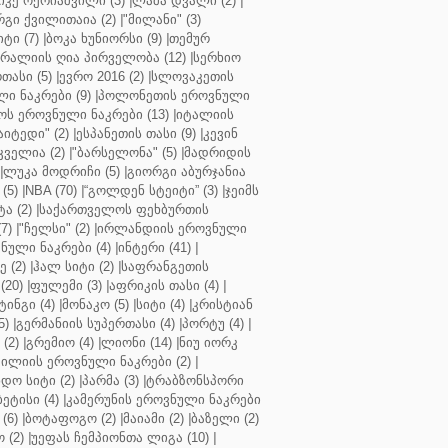
კე ოქრიაშვილი (3)
|
ლაშა დვალი (2)
|
გი ქვილითაია (2)
|
"მილანი" (3)
ტი (7)
|
ბოკა ხუნიორსი (9)
|
თემურ
რალიის ღია პირველობა (12)
|
სერხიო
თასი (5)
|
ევრო 2016 (2)
|
სლოვაკეთის
ი ნაკრები (9)
|
პოლონეთის ეროვნული
ს ეროვნული ნაკრები (13)
|
იტალიის
აიტედი" (2)
|
ესპანეთის თასი (9)
|
კევინ
ველია (2)
|
"ბარსელონა" (5)
|
მადრიდის
|
ლუკა მოდრიჩი (5)
|
გიორგი აბურჯანია
(5)
|
NBA (70)
|
“გოლდენ სტეიტი” (3)
|
ჯეიმს
ა (2)
|
საქართველოს ფეხბურთის
7)
|
"ჩელსი" (2)
|
ირლანდიის ეროვნული
ული ნაკრები (4)
|
ინტერი (41)
|
 (2)
|
ჰალ სიტი (2)
|
საფრანგეთის
(20)
|
ფულემი (3)
|
აფრიკის თასი (4)
|
ინგი (4)
|
მონაკო (5)
|
სიტი (4)
|
კრისტიან
5)
|
გერმანიის სუპერთასი (4)
|
პორტუ (4)
|
(2)
|
გრემიო (4)
|
ლიონი (14)
|
ნიუ იორკ
ილიის ეროვნული ნაკრები (2)
|
ო სიტი (2)
|
პარმა (3)
|
ტრაბზონსპორი
ბეტისი (4)
|
კამერუნის ეროვნული ნაკრები
(6)
|
ბოტაფოგო (2)
|
მაიამი (2)
|
ბაზელი (2)
 (2)
|
უეფას ჩემპიონთა ლიგა (10)
|