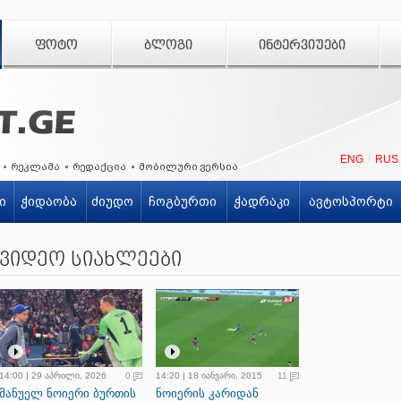
ᲤᲝᲢᲝ
ᲑᲚᲝᲒᲘ
ᲘᲜᲢᲔᲠᲕᲘᲣᲔᲑᲘ
ENG
RUS
რეკლამა
რედაქცია
მობილური ვერსია
ი
ჭიდაობა
ძიუდო
ჩოგბურთი
ჭადრაკი
ავტოსპორტი
ვიდეო სიახლეები
14:00 | 29 აპრილი, 2026
0
14:20 | 18 იანვარი, 2015
11
მანუელ ნოიერი ბურთის
ნოიერის კარიდან