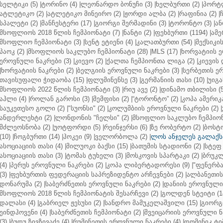
სელტიკი (5)
|
ტორინო (4)
|
ლეონარდო ბონუჩი (3)
|
ხელბურთი (2)
|
პორტლ
ატლეტიკო (2)
|
ატლეტიკო მინეირო (2)
|
ჟორდი ალბა (2)
|
რაფინია (2)
|
სპალეტი (2)
|
მანჩესტერი (17)
|
გიორგი შერმადინი (3)
|
ტორონტო (3)
|
ან
მსოფლიოს 2018 წლის ჩემპიონატი (7)
|
ნანტი (2)
|
ფეხბურთი (1194)
|
ამე
მსოფლიო ჩემპიონატი (3)
|
სენტ ეტიენი (4)
|
კალათბურთი (54)
|
მექსიკის
პაოკ (2)
|
მსოფლიოს საკლუბო ჩემპიონატი (28)
|
MLS (17)
|
ხორვატიის ე
ეროვნული ნაკრები (3)
|
კიევო (2)
|
ქალთა ჩემპიონთა ლიგა (2)
|
კიევის 
|
ხორვატიის ნაკრები (2)
|
ბელგიის ეროვნული ნაკრები (3)
|
სერბეთის ერ
თავისუფალი ჭიდაობა (15)
|
ფლუმინენსე (3)
|
გერმანიის თასი (10)
|
უიგა
მსოფლიოს 2022 წლის ჩემპიონატი (3)
|
რიუ ავე (2)
|
დინამო თბილისი (5
აჰლი (4)
|
როლან გაროსი (3)
|
მემფისი (2)
|
“ტორონტო” (2)
|
კოპა ამერიკა
საუკეთესო გოლი (2)
|
"სუონსი" (2)
|
კოლუმბიის ეროვნული ნაკრები (2)
|
ანდერლეხტი (2)
|
ლონდონის "ჩელსი" (2)
|
მსოფლიო საკლუბო ჩემპიონა
მძლეოსნობა (2)
|
უოტფორდი (5)
|
რეინჯერსი (6)
|
ზე რობერტო (2)
|
ბოსტო
(10)
|
ჩოგბურთი (14)
|
ჰოკეი (9)
|
ველორბოლა (2)
|
ლოს ანჯელეს გალაქსი
ასოციაციის თასი (4)
|
მილუოკი ბაქსი (15)
|
ბათუმის სტადიონი (2)
|
სტეფ 
ასოციაციის თასი (3)
|
ტომას ტუხელი (3)
|
მოსკოვის სპარტაკი (2)
|
ბრუკლ
(4)
|
პერუს ეროვნული ნაკრები (2)
|
კოპა ლიბერტადორესი (9)
|
"ფენერბახ
(3)
|
ფეხბურთის ფედერაციის საპრეზიდენტო არჩევნები (2)
|
ალბანეთის
დონარუმა (2)
|
საბერძნეთის ეროვნული ნაკრები (2)
|
დანიის ეროვნული 
მსოფლიოს 2018 წლის ჩემპიონატის შესარჩევი (2)
|
გოლდენ სტეიტი (1
დალასი (4)
|
გაბრიელ ჟესუსი (2)
|
სანდრო მამუკელაშვილი (15)
|
გიორგი
ეინდჰოვენი (4)
|
საბერძნეთის ჩემპიონატი (2)
|
შვეიცარიის ეროვნული ნა
(3)
|
ბუდუ ზივზივაძე (4)
|
რუმინეთის ეროვნული ნაკრები (4)
|
დომინიკ ტიმ