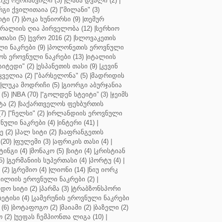
კე ოქრიაშვილი (3)
|
ლაშა დვალი (2)
|
გი ქვილითაია (2)
|
"მილანი" (3)
ტი (7)
|
ბოკა ხუნიორსი (9)
|
თემურ
რალიის ღია პირველობა (12)
|
სერხიო
თასი (5)
|
ევრო 2016 (2)
|
სლოვაკეთის
ი ნაკრები (9)
|
პოლონეთის ეროვნული
ს ეროვნული ნაკრები (13)
|
იტალიის
აიტედი" (2)
|
ესპანეთის თასი (9)
|
კევინ
ველია (2)
|
"ბარსელონა" (5)
|
მადრიდის
|
ლუკა მოდრიჩი (5)
|
გიორგი აბურჯანია
(5)
|
NBA (70)
|
“გოლდენ სტეიტი” (3)
|
ჯეიმს
ა (2)
|
საქართველოს ფეხბურთის
7)
|
"ჩელსი" (2)
|
ირლანდიის ეროვნული
ული ნაკრები (4)
|
ინტერი (41)
|
 (2)
|
ჰალ სიტი (2)
|
საფრანგეთის
(20)
|
ფულემი (3)
|
აფრიკის თასი (4)
|
ინგი (4)
|
მონაკო (5)
|
სიტი (4)
|
კრისტიან
5)
|
გერმანიის სუპერთასი (4)
|
პორტუ (4)
|
(2)
|
გრემიო (4)
|
ლიონი (14)
|
ნიუ იორკ
ილიის ეროვნული ნაკრები (2)
|
ო სიტი (2)
|
პარმა (3)
|
ტრაბზონსპორი
ბეტისი (4)
|
კამერუნის ეროვნული ნაკრები
(6)
|
ბოტაფოგო (2)
|
მაიამი (2)
|
ბაზელი (2)
 (2)
|
უეფას ჩემპიონთა ლიგა (10)
|