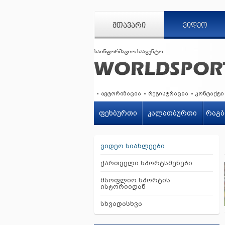
ᲛᲗᲐᲕᲐᲠᲘ
ᲕᲘᲓᲔᲝ
ავტორიზაცია
რეგისტრაცია
კონტაქტი
ფეხბურთი
კალათბურთი
რაგბ
ვიდეო სიახლეები
ქართველი სპორტსმენები
მსოფლიო სპორტის
ისტორიიდან
სხვადასხვა