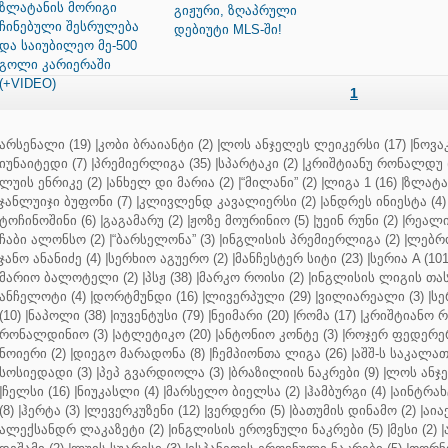
ზლატანის მორიგი
გიჟური, ზღაპრული
ჩინებული შესრულება
დებიუტი MLS-ში!
და საიუბილეო მე-500
გოლი კარიერაში
(+VIDEO)
1
არსენალი (19)
|
კობი ბრაიანტი (2)
|
ლოს ანჯელეს ლეიკერსი (17)
|
ნოვაკ
იუნაიტედი (7)
|
პრემიერლიგა (35)
|
სპარტაკი (2)
|
კრიშტიანუ რონალდუ (
ლუის ენრიკე (2)
|
ანხელ დი მარია (2)
|
“მილანი” (2)
|
ლიგა 1 (16)
|
ზლატან
ჯანლუიჯი ბუფონი (7)
|
კლივლენდ კავალიერსი (2)
|
ანდრეს ინიესტა (4)
ტოჩინოშინი (6)
|
გაგამარუ (2)
|
ჟოზე მოურინიო (5)
|
უეინ რუნი (2)
|
რეალი 
ჩაბი ალონსო (2)
|
“ბარსელონა” (3)
|
ინგლისის პრემიერლიგა (2)
|
ლებრო
ჯანო ანანიძე (4)
|
სერხიო აგუერო (2)
|
მანჩესტერ სიტი (23)
|
სერია A (101
მარიო ბალოტელი (2)
|
პსჟ (38)
|
მარკო როისი (2)
|
ინგლისის ლიგის თასი
ანჩელოტი (4)
|
დორტმუნდი (16)
|
ლივერპული (29)
|
ვილიარეალი (3)
|
სე
(10)
|
ნაპოლი (38)
|
იუვენტუსი (79)
|
ნეიმარი (20)
|
რომა (17)
|
კრიშტიანო რ
რონალდინიო (3)
|
ატლეტიკო (20)
|
ანტონიო კონტე (3)
|
როჯერ ფედერერ
ნოიერი (2)
|
დიეგო მარადონა (8)
|
ჩემპიონთა ლიგა (26)
|
აშშ-ს საკალათ
სოსიედადი (3)
|
პეპ გვარდიოლა (3)
|
ბრაზილიის ნაკრები (9)
|
ლოს ანჯე
|
ჩელსი (16)
|
ნიუკასლი (4)
|
მარსელო ბიელსა (2)
|
ჰამბურგი (4)
|
აინტრახტ
(8)
|
ჰერტა (3)
|
ლევერკუზენი (12)
|
ვერდერი (5)
|
ბათუმის დინამო (2)
|
აიაქ
ალექსანდრ ლაკაზეტი (2)
|
ინგლისის ეროვნული ნაკრები (5)
|
მესი (2)
|