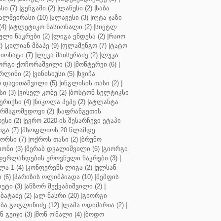
ი (7)
|
გენგამი (2)
|
ლანუსი (2)
|
საბა
ალმეირასი (10)
|
ალავესი (3)
|
იუტა ჯაზი
4)
|
ატლეტიკო ნასიონალი (2)
|
სიეტლ
ული ნაკრები (2)
|
ლიგა ენდესა (2)
|
რაიო
)
|
კილიან მბაპე (9)
|
ფლამენგო (7)
|
ტატო
იონატი (7)
|
ლუკა მაისურაძე (2)
|
ლუკა
ორგი ქოჩორაშვილი (3)
|
მონტერეი (6)
|
რლინი (2)
|
ვინისიუსი (5)
|
ხვიჩა
 დავითაშვილი (5)
|
ინგლისის თასი (2)
|
ი (3)
|
ვისელ კობე (2)
|
ბოსტონ სელტიკსი
რიქსი (4)
|
ნიკოლა პეპე (2)
|
ატლანტა
ურმაგომედოვი (2)
|
საფრანგეთის
ესი (2)
|
ევრო 2020-ის შესარჩევი ეტაპი
გა (7)
|
მსოფლიოს 20 წლამდე
რსი (7)
|
ოქროს თასი (2)
|
ბრუნო
სონი (3)
|
მერაბ დვალიშვილი (6)
|
გიორგი
დერლანდების ეროვნული ნაკრები (3)
|
ა 1 (4)
|
კონფერენს ლიგა (2)
|
ულსან
 (6)
|
პარიზის ოლიმპიადა (10)
|
მემფის
ეტი (3)
|
ანზორ მექვაბიშვილი (2)
|
ბატაძე (2)
|
ალ-ნასრი (20)
|
გიორგი
აბა გოგლიჩიძე (12)
|
ლაშა ოდიშარია (2)
|
ნ გეიჯი (3)
|
შონ ო'მალი (4)
|
ბოდო