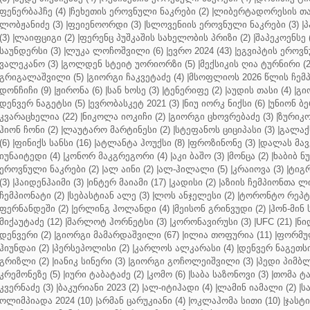
ფენერბაჰჩე (4)
|
ჩეხეთის ეროვნული ნაკრები (2)
|
ლიბერტადორესის თას
ლობჟანიძე (3)
|
ფეიენოორდი (3)
|
სლოვენიის ეროვნული ნაკრები (3)
|
პ
(3)
|
ლაიფციგი (2)
|
ფერენც პუშკაშის სახელობის პრიზი (2)
|
შაპეკოენსე (
საუნდერსი (3)
|
ლუკა ლოჩოშვილი (6)
|
ევრო 2024 (43)
|
ეგვიპტის ეროვნ
ვალეკანო (3)
|
გოლდენ სტეიტ უორიორზი (5)
|
მექსიკის ღია ტურნირი (2
გრიგალაშვილი (5)
|
გიორგი ჩაკვეტაძე (4)
|
მსოფლიოს 2026 წლის ჩემპ
დონჩიჩი (9)
|
ჟირონა (6)
|
სან ხოსე (3)
|
ტენერიფე (2)
|
აუდის თასი (4)
|
გი
დენვერ ნაგეტსი (5)
|
ევრობასკეტ 2021 (3)
|
ნიუ იორკ ნიქსი (6)
|
უნიონ ბე
კვარაცხელია (22)
|
ნიკოლა იოკიჩი (2)
|
გიორგი ცხოვრებაძე (3)
|
ზურიკო
ჰიონ ჩონი (2)
|
ლაუტარო მარტინესი (2)
|
სტეფანოს ციციპასი (3)
|
გალაქს
(6)
|
ფინიქს სანსი (16)
|
ატლანტა ჰოუქსი (8)
|
ფროზინონე (3)
|
დალას მავე
იუნაიტედი (4)
|
კონორ მაკგრეგორი (4)
|
აკი ბაშო (3)
|
მონცა (2)
|
ხაბიბ ნ
ეროვნული ნაკრები (2)
|
ალ აინი (2)
|
ალ-ჰილალი (5)
|
კრაიოვა (3)
|
ტიგრ
(3)
|
ჰაიდენჰაიმი (3)
|
ინტერ მაიამი (17)
|
კადისი (2)
|
აზიის ჩემპიონთა ლი
ჩემპიონატი (2)
|
სებასტიან ალე (3)
|
ლოს ანჯელესი (2)
|
ტორონტო რეპტო
ფერნანდეში (2)
|
ერლინგ ჰოლანდი (4)
|
მეისონ გრინვუდი (2)
|
ჰონ-მინ 
მიქაუტაძე (12)
|
შარლოტ ჰორნეტსი (3)
|
კორონავირუსი (3)
|
UFC (21)
|
ნი
დენვერი (2)
|
გიორგი მამარდაშვილი (67)
|
ილია თოფურია (11)
|
ფორმულ
ჰიუნდაი (2)
|
პერსეპოლისი (2)
|
კარლოს ალკარასი (4)
|
დენვერ ნაგეთსი
გრიზლი (2)
|
იანიკ სინერი (3)
|
გიორგი გოჩოლეიშვილი (3)
|
პედი პიმბლ
კრემონეზე (5)
|
იური ტაბატაძე (2)
|
კომო (6)
|
საბა საზონოვი (3)
|
თომა ტა
კვერნაძე (3)
|
ბაკურიანი 2023 (2)
|
ალ-იტიჰადი (4)
|
ლამინ იამალი (2)
|
ს
ოლიმპიადა 2024 (10)
|
არმან ცარუკიანი (4)
|
ოკლაჰომა სითი (10)
|
ჯასტი