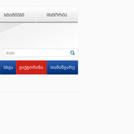
ᲡᲢᲐᲢᲘᲔᲑᲘ
ᲘᲡᲢᲝᲠᲘᲐ
სხვა
ვიქტორინა
თამაშგარე