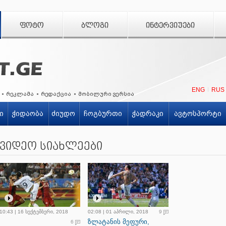
ᲤᲝᲢᲝ
ᲑᲚᲝᲒᲘ
ᲘᲜᲢᲔᲠᲕᲘᲣᲔᲑᲘ
ENG
RUS
რეკლამა
რედაქცია
მობილური ვერსია
ი
ჭიდაობა
ძიუდო
ჩოგბურთი
ჭადრაკი
ავტოსპორტი
ვიდეო სიახლეები
10:43 | 16 სექტემბერი, 2018
02:08 | 01 აპრილი, 2018
9
ზლატანის მეფური,
6