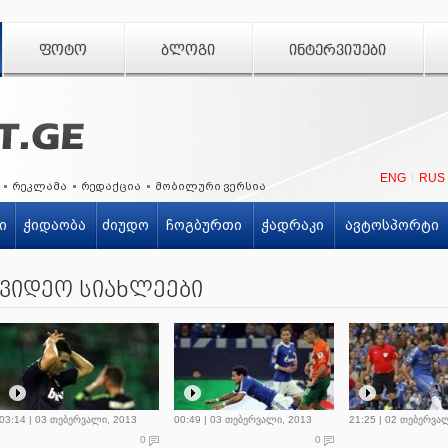
ᲤᲝᲢᲝ
ᲑᲚᲝᲒᲘ
ᲘᲜᲢᲔᲠᲕᲘᲣᲔᲑᲘ
ENG
RUS
რეკლამა
რედაქცია
მობილური ვერსია
ი
ჭიდაობა
ძიუდო
ჩოგბურთი
ჭადრაკი
ავტოსპორტი
ვიდეო სიახლეები
03:14 | 03 თებერვალი, 2013
00:49 | 03 თებერვალი, 2013
21:25 | 02 თებერვა
0
0