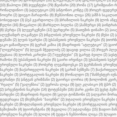
ანჩელოტი (4)
|
დორტმუნდი (16)
|
ლივერპული (29)
|
ვილიარეალი (3)
|
სე
(10)
|
ნაპოლი (38)
|
იუვენტუსი (79)
|
ნეიმარი (20)
|
რომა (17)
|
კრიშტიანო რ
რონალდინიო (3)
|
ატლეტიკო (20)
|
ანტონიო კონტე (3)
|
როჯერ ფედერერ
ნოიერი (2)
|
დიეგო მარადონა (8)
|
ჩემპიონთა ლიგა (26)
|
აშშ-ს საკალათ
სოსიედადი (3)
|
პეპ გვარდიოლა (3)
|
ბრაზილიის ნაკრები (9)
|
ლოს ანჯე
|
ჩელსი (16)
|
ნიუკასლი (4)
|
მარსელო ბიელსა (2)
|
ჰამბურგი (4)
|
აინტრახტ
(8)
|
ჰერტა (3)
|
ლევერკუზენი (12)
|
ვერდერი (5)
|
ბათუმის დინამო (2)
|
აიაქ
ალექსანდრ ლაკაზეტი (2)
|
ინგლისის ეროვნული ნაკრები (5)
|
მესი (2)
|
დეშამი (2)
|
ლუის სუარესი (3)
|
ესპანეთის ეროვნული ნაკრები (5)
|
თორნი
ვაკო ყაზაიშვილი (6)
|
გურამ კაშია (4)
|
მადრიდის "ატლეტიკო" (2)
|
გიორ
|
"ლივერპული" (5)
|
ლევან მჭედლიძე (2)
|
დავიდ ვილია (2)
|
რივერ პლეი
ქეცბაია (4)
|
ლორის კარიუსი (2)
|
"იუვენტუსი" (3)
|
გარეტ ბეილი (2)
|
ავსტ
რამოსი (5)
|
ესპანეთის ნაკრები (5)
|
კაირი ირვინგი (3)
|
ესპანეთის სუპერ
ეროვნული ნაკრები (3)
|
რობერტ ლევანდოვსკი (2)
|
გერმანიის ეროვნულ
ნაკრები (3)
|
საქართველოს ნაკრები (4)
|
კარიმ ბენზემა (7)
|
საქართველო
ნაკრები (3)
|
პორტუგალიის ნაკრები (6)
|
რონალდო (3)
|
"მანჩესტერ იუნ
დურანტი (5)
|
ანტუან გრიზმანი (2)
|
გიორგი ლორია (4)
|
სოლომონ კვირკ
"რეალი" (5)
|
“ვალენსია” (2)
|
ევროპა ლიგა (9)
|
ელ კლასიკო (4)
|
ქპრ (2)
(2)
|
არგენტინის ნაკრები (14)
|
ტოტენჰემი (16)
|
ჰარი კეინი (2)
|
ვესტ ჰემი 
ჰარდენი (2)
|
მადრიდის რეალი (9)
|
კლეი ტომპსონი (2)
|
ალვარო მორატ
ფედერაცია (2)
|
მიუნხენის "ბაიერნი" (2)
|
იტალიის ეროვნული ნაკრები (
ნაკრები (2)
|
შოტლანდიის ეროვნული ნაკრები (4)
|
პორტუგალიის ეროვნ
ბეშიქთაში (4)
|
ფიორენტინა (9)
|
სევილია (7)
|
ატალანტა (15)
|
სადიო მანე
ეროვნული ნაკრები (3)
|
ლილი (4)
|
უეფა-ს ჩემპიონთა ლიგა (3)
|
ლაციო 