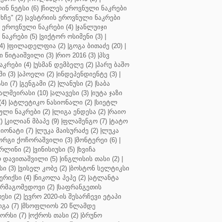
ინ ნეტსი (6)
|
ჩილეს ეროვნული ნაკრები
ჩე" (2)
|
ავსტრიის ეროვნული ნაკრები
 ეროვნული ნაკრები (4)
|
ჯანლუიჯი
ნაკრები (5)
|
ვიქტორ ოსიმენი (3)
|
4)
|
ფილადელფია (2)
|
გოგა ბითაძე (20)
|
 წიტაიშვილი (3)
|
რიო 2016 (3)
|
პსვ
კრები (4)
|
უსმან დემბელე (2)
|
ჰარუ ბაშო
ი (3)
|
აპოელი (2)
|
ინდეპენდიენტე (3)
|
ი (7)
|
გენგამი (2)
|
ლანუსი (2)
|
საბა
ალმეირასი (10)
|
ალავესი (3)
|
იუტა ჯაზი
4)
|
ატლეტიკო ნასიონალი (2)
|
სიეტლ
ული ნაკრები (2)
|
ლიგა ენდესა (2)
|
რაიო
)
|
კილიან მბაპე (9)
|
ფლამენგო (7)
|
ტატო
იონატი (7)
|
ლუკა მაისურაძე (2)
|
ლუკა
ორგი ქოჩორაშვილი (3)
|
მონტერეი (6)
|
რლინი (2)
|
ვინისიუსი (5)
|
ხვიჩა
 დავითაშვილი (5)
|
ინგლისის თასი (2)
|
ი (3)
|
ვისელ კობე (2)
|
ბოსტონ სელტიკსი
რიქსი (4)
|
ნიკოლა პეპე (2)
|
ატლანტა
ურმაგომედოვი (2)
|
საფრანგეთის
ესი (2)
|
ევრო 2020-ის შესარჩევი ეტაპი
გა (7)
|
მსოფლიოს 20 წლამდე
რსი (7)
|
ოქროს თასი (2)
|
ბრუნო