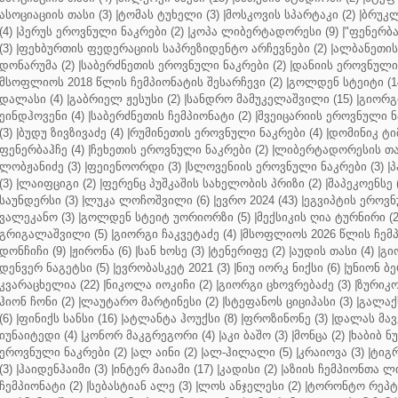
ასოციაციის თასი (3)
|
ტომას ტუხელი (3)
|
მოსკოვის სპარტაკი (2)
|
ბრუკლ
(4)
|
პერუს ეროვნული ნაკრები (2)
|
კოპა ლიბერტადორესი (9)
|
"ფენერბახ
(3)
|
ფეხბურთის ფედერაციის საპრეზიდენტო არჩევნები (2)
|
ალბანეთის
დონარუმა (2)
|
საბერძნეთის ეროვნული ნაკრები (2)
|
დანიის ეროვნული 
მსოფლიოს 2018 წლის ჩემპიონატის შესარჩევი (2)
|
გოლდენ სტეიტი (1
დალასი (4)
|
გაბრიელ ჟესუსი (2)
|
სანდრო მამუკელაშვილი (15)
|
გიორგი
ეინდჰოვენი (4)
|
საბერძნეთის ჩემპიონატი (2)
|
შვეიცარიის ეროვნული ნა
(3)
|
ბუდუ ზივზივაძე (4)
|
რუმინეთის ეროვნული ნაკრები (4)
|
დომინიკ ტიმ
ფენერბაჰჩე (4)
|
ჩეხეთის ეროვნული ნაკრები (2)
|
ლიბერტადორესის თას
ლობჟანიძე (3)
|
ფეიენოორდი (3)
|
სლოვენიის ეროვნული ნაკრები (3)
|
პ
(3)
|
ლაიფციგი (2)
|
ფერენც პუშკაშის სახელობის პრიზი (2)
|
შაპეკოენსე (
საუნდერსი (3)
|
ლუკა ლოჩოშვილი (6)
|
ევრო 2024 (43)
|
ეგვიპტის ეროვნ
ვალეკანო (3)
|
გოლდენ სტეიტ უორიორზი (5)
|
მექსიკის ღია ტურნირი (2
გრიგალაშვილი (5)
|
გიორგი ჩაკვეტაძე (4)
|
მსოფლიოს 2026 წლის ჩემპ
დონჩიჩი (9)
|
ჟირონა (6)
|
სან ხოსე (3)
|
ტენერიფე (2)
|
აუდის თასი (4)
|
გი
დენვერ ნაგეტსი (5)
|
ევრობასკეტ 2021 (3)
|
ნიუ იორკ ნიქსი (6)
|
უნიონ ბე
კვარაცხელია (22)
|
ნიკოლა იოკიჩი (2)
|
გიორგი ცხოვრებაძე (3)
|
ზურიკო
ჰიონ ჩონი (2)
|
ლაუტარო მარტინესი (2)
|
სტეფანოს ციციპასი (3)
|
გალაქს
(6)
|
ფინიქს სანსი (16)
|
ატლანტა ჰოუქსი (8)
|
ფროზინონე (3)
|
დალას მავე
იუნაიტედი (4)
|
კონორ მაკგრეგორი (4)
|
აკი ბაშო (3)
|
მონცა (2)
|
ხაბიბ ნ
ეროვნული ნაკრები (2)
|
ალ აინი (2)
|
ალ-ჰილალი (5)
|
კრაიოვა (3)
|
ტიგრ
(3)
|
ჰაიდენჰაიმი (3)
|
ინტერ მაიამი (17)
|
კადისი (2)
|
აზიის ჩემპიონთა ლი
ჩემპიონატი (2)
|
სებასტიან ალე (3)
|
ლოს ანჯელესი (2)
|
ტორონტო რეპტო