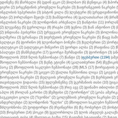
უდინეზე (6)
|
მარსელი (6)
|
ედინ ჯეკო (2)
|
ბილბაო (6)
|
ბენფიკა (4)
|
სპორტ
ვიერი (2)
|
არგენტინის ეროვნული ნაკრები (3)
|
საფრანგეთის ნაკრები (
ინგლისის სუპერთასი (3)
|
ასტონ ვილა (5)
|
ლესტერი (6)
|
ერედივიზიონი 
სიტი (2)
|
ორლანდო მეჯიქი (13)
|
სამპდორია (4)
|
გალათასარაი (4)
|
ბრაზ
ინგლისის ნაკრები (3)
|
ლონდონის არსენალი (2)
|
სანტოსი (11)
|
ორლანდ
(2)
|
ლევანტე (5)
|
ევროლიგა (8)
|
რაგბი (18)
|
ჯენოა (3)
|
სან ანტონიო (3)
|
(2)
|
ინდიანა პეისერსი (12)
|
ურუგვაის ეროვნული ნაკრები (3)
|
ბოლონია 
|
ალმერია (3)
|
გრანადა (3)
|
თურქეთის ეროვნული ნაკრები (5)
|
ნაცუ ბაშო
სელტიკი (5)
|
ტორინო (4)
|
ლეონარდო ბონუჩი (3)
|
ხელბურთი (2)
|
პორტლ
ატლეტიკო (2)
|
ატლეტიკო მინეირო (2)
|
ჟორდი ალბა (2)
|
რაფინია (2)
|
სპალეტი (2)
|
მანჩესტერი (17)
|
გიორგი შერმადინი (3)
|
ტორონტო (3)
|
ან
მსოფლიოს 2018 წლის ჩემპიონატი (7)
|
ნანტი (2)
|
ფეხბურთი (1194)
|
ამე
მსოფლიო ჩემპიონატი (3)
|
სენტ ეტიენი (4)
|
კალათბურთი (54)
|
მექსიკის
პაოკ (2)
|
მსოფლიოს საკლუბო ჩემპიონატი (28)
|
MLS (17)
|
ხორვატიის ე
ეროვნული ნაკრები (3)
|
კიევო (2)
|
ქალთა ჩემპიონთა ლიგა (2)
|
კიევის 
|
ხორვატიის ნაკრები (2)
|
ბელგიის ეროვნული ნაკრები (3)
|
სერბეთის ერ
თავისუფალი ჭიდაობა (15)
|
ფლუმინენსე (3)
|
გერმანიის თასი (10)
|
უიგა
მსოფლიოს 2022 წლის ჩემპიონატი (3)
|
რიუ ავე (2)
|
დინამო თბილისი (5
აჰლი (4)
|
როლან გაროსი (3)
|
მემფისი (2)
|
“ტორონტო” (2)
|
კოპა ამერიკა
საუკეთესო გოლი (2)
|
"სუონსი" (2)
|
კოლუმბიის ეროვნული ნაკრები (2)
|
ანდერლეხტი (2)
|
ლონდონის "ჩელსი" (2)
|
მსოფლიო საკლუბო ჩემპიონა
მძლეოსნობა (2)
|
უოტფორდი (5)
|
რეინჯერსი (6)
|
ზე რობერტო (2)
|
ბოსტო
(10)
|
ჩოგბურთი (14)
|
ჰოკეი (9)
|
ველორბოლა (2)
|
ლოს ანჯელეს გალაქსი
ასოციაციის თასი (4)
|
მილუოკი ბაქსი (15)
|
ბათუმის სტადიონი (2)
|
სტეფ 