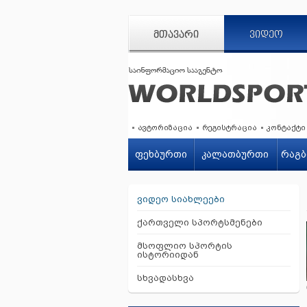
ᲛᲗᲐᲕᲐᲠᲘ
ᲕᲘᲓᲔᲝ
ავტორიზაცია
რეგისტრაცია
კონტაქტი
ფეხბურთი
კალათბურთი
რაგბ
ვიდეო სიახლეები
ქართველი სპორტსმენები
მსოფლიო სპორტის
ისტორიიდან
სხვადასხვა