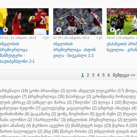
03:13 | 31 იანვარი, 2013
0
02:55 | 30 იანვარი, 2013
0
09:02 | 29 იანვარი,
ინგლისის
ინგლისის
ესპანეთის პრი
პრემიერლიგა.
პრემიერლიგა. ასტონ
სევილია - გრან
მანჩესტერი -
ვილა - ნიუკასლი 1-2
საუთჰემპტონი 2-1
1
2
3
4
5
6
შემდეგი >>
არსენალი (19)
|
კობი ბრაიანტი (2)
|
ლოს ანჯელეს ლეიკერსი (17)
|
ნოვაკ
იუნაიტედი (7)
|
პრემიერლიგა (35)
|
სპარტაკი (2)
|
კრიშტიანუ რონალდუ (
ლუის ენრიკე (2)
|
ანხელ დი მარია (2)
|
“მილანი” (2)
|
ლიგა 1 (16)
|
ზლატან
ჯანლუიჯი ბუფონი (7)
|
კლივლენდ კავალიერსი (2)
|
ანდრეს ინიესტა (4)
ტოჩინოშინი (6)
|
გაგამარუ (2)
|
ჟოზე მოურინიო (5)
|
უეინ რუნი (2)
|
რეალი 
ჩაბი ალონსო (2)
|
“ბარსელონა” (3)
|
ინგლისის პრემიერლიგა (2)
|
ლებრო
ჯანო ანანიძე (4)
|
სერხიო აგუერო (2)
|
მანჩესტერ სიტი (23)
|
სერია A (101
მარიო ბალოტელი (2)
|
პსჟ (38)
|
მარკო როისი (2)
|
ინგლისის ლიგის თასი