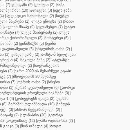
ი (7)
|
გენგამი (2)
|
ლანუსი (2)
|
საბა
ალმეირასი (10)
|
ალავესი (3)
|
იუტა ჯაზი
4)
|
ატლეტიკო ნასიონალი (2)
|
სიეტლ
ული ნაკრები (2)
|
ლიგა ენდესა (2)
|
რაიო
)
|
კილიან მბაპე (9)
|
ფლამენგო (7)
|
ტატო
იონატი (7)
|
ლუკა მაისურაძე (2)
|
ლუკა
ორგი ქოჩორაშვილი (3)
|
მონტერეი (6)
|
რლინი (2)
|
ვინისიუსი (5)
|
ხვიჩა
 დავითაშვილი (5)
|
ინგლისის თასი (2)
|
ი (3)
|
ვისელ კობე (2)
|
ბოსტონ სელტიკსი
რიქსი (4)
|
ნიკოლა პეპე (2)
|
ატლანტა
ურმაგომედოვი (2)
|
საფრანგეთის
ესი (2)
|
ევრო 2020-ის შესარჩევი ეტაპი
გა (7)
|
მსოფლიოს 20 წლამდე
რსი (7)
|
ოქროს თასი (2)
|
ბრუნო
სონი (3)
|
მერაბ დვალიშვილი (6)
|
გიორგი
დერლანდების ეროვნული ნაკრები (3)
|
ა 1 (4)
|
კონფერენს ლიგა (2)
|
ულსან
 (6)
|
პარიზის ოლიმპიადა (10)
|
მემფის
ეტი (3)
|
ანზორ მექვაბიშვილი (2)
|
ბატაძე (2)
|
ალ-ნასრი (20)
|
გიორგი
აბა გოგლიჩიძე (12)
|
ლაშა ოდიშარია (2)
|
ნ გეიჯი (3)
|
შონ ო'მალი (4)
|
ბოდო