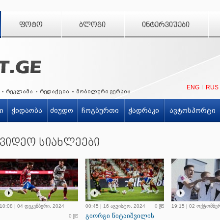
ᲤᲝᲢᲝ
ᲑᲚᲝᲒᲘ
ᲘᲜᲢᲔᲠᲕᲘᲣᲔᲑᲘ
ENG
RUS
რეკლამა
რედაქცია
მობილური ვერსია
ი
ჭიდაობა
ძიუდო
ჩოგბურთი
ჭადრაკი
ავტოსპორტი
ვიდეო სიახლეები
10:08 | 04 დეკემბერი, 2024
00:45 | 16 აგვისტო, 2024
0
19:15 | 02 ოქტომბე
გიორგი წიტაიშვილის
0