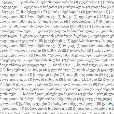
სელტიკი (5)
|
ტორინო (4)
|
ლეონარდო ბონუჩი (3)
|
ხელბურთი (2)
|
პორტლ
ატლეტიკო (2)
|
ატლეტიკო მინეირო (2)
|
ჟორდი ალბა (2)
|
რაფინია (2)
|
სპალეტი (2)
|
მანჩესტერი (17)
|
გიორგი შერმადინი (3)
|
ტორონტო (3)
|
ან
მსოფლიოს 2018 წლის ჩემპიონატი (7)
|
ნანტი (2)
|
ფეხბურთი (1194)
|
ამე
მსოფლიო ჩემპიონატი (3)
|
სენტ ეტიენი (4)
|
კალათბურთი (54)
|
მექსიკის
პაოკ (2)
|
მსოფლიოს საკლუბო ჩემპიონატი (28)
|
MLS (17)
|
ხორვატიის ე
ეროვნული ნაკრები (3)
|
კიევო (2)
|
ქალთა ჩემპიონთა ლიგა (2)
|
კიევის 
|
ხორვატიის ნაკრები (2)
|
ბელგიის ეროვნული ნაკრები (3)
|
სერბეთის ერ
თავისუფალი ჭიდაობა (15)
|
ფლუმინენსე (3)
|
გერმანიის თასი (10)
|
უიგა
მსოფლიოს 2022 წლის ჩემპიონატი (3)
|
რიუ ავე (2)
|
დინამო თბილისი (5
აჰლი (4)
|
როლან გაროსი (3)
|
მემფისი (2)
|
“ტორონტო” (2)
|
კოპა ამერიკა
საუკეთესო გოლი (2)
|
"სუონსი" (2)
|
კოლუმბიის ეროვნული ნაკრები (2)
|
ანდერლეხტი (2)
|
ლონდონის "ჩელსი" (2)
|
მსოფლიო საკლუბო ჩემპიონა
მძლეოსნობა (2)
|
უოტფორდი (5)
|
რეინჯერსი (6)
|
ზე რობერტო (2)
|
ბოსტო
(10)
|
ჩოგბურთი (14)
|
ჰოკეი (9)
|
ველორბოლა (2)
|
ლოს ანჯელეს გალაქსი
ასოციაციის თასი (4)
|
მილუოკი ბაქსი (15)
|
ბათუმის სტადიონი (2)
|
სტეფ 
ასოციაციის თასი (3)
|
ტომას ტუხელი (3)
|
მოსკოვის სპარტაკი (2)
|
ბრუკლ
(4)
|
პერუს ეროვნული ნაკრები (2)
|
კოპა ლიბერტადორესი (9)
|
"ფენერბახ
(3)
|
ფეხბურთის ფედერაციის საპრეზიდენტო არჩევნები (2)
|
ალბანეთის
დონარუმა (2)
|
საბერძნეთის ეროვნული ნაკრები (2)
|
დანიის ეროვნული 
მსოფლიოს 2018 წლის ჩემპიონატის შესარჩევი (2)
|
გოლდენ სტეიტი (1
დალასი (4)
|
გაბრიელ ჟესუსი (2)
|
სანდრო მამუკელაშვილი (15)
|
გიორგი
ეინდჰოვენი (4)
|
საბერძნეთის ჩემპიონატი (2)
|
შვეიცარიის ეროვნული ნა
(3)
|
ბუდუ ზივზივაძე (4)
|
რუმინეთის ეროვნული ნაკრები (4)
|
დომინიკ ტიმ