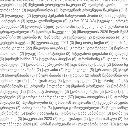
ფენერბაჰჩე (4)
|
ჩეხეთის ეროვნული ნაკრები (2)
|
ლიბერტადორესის თას
ლობჟანიძე (3)
|
ფეიენოორდი (3)
|
სლოვენიის ეროვნული ნაკრები (3)
|
პ
(3)
|
ლაიფციგი (2)
|
ფერენც პუშკაშის სახელობის პრიზი (2)
|
შაპეკოენსე (
საუნდერსი (3)
|
ლუკა ლოჩოშვილი (6)
|
ევრო 2024 (43)
|
ეგვიპტის ეროვნ
ვალეკანო (3)
|
გოლდენ სტეიტ უორიორზი (5)
|
მექსიკის ღია ტურნირი (2
გრიგალაშვილი (5)
|
გიორგი ჩაკვეტაძე (4)
|
მსოფლიოს 2026 წლის ჩემპ
დონჩიჩი (9)
|
ჟირონა (6)
|
სან ხოსე (3)
|
ტენერიფე (2)
|
აუდის თასი (4)
|
გი
დენვერ ნაგეტსი (5)
|
ევრობასკეტ 2021 (3)
|
ნიუ იორკ ნიქსი (6)
|
უნიონ ბე
კვარაცხელია (22)
|
ნიკოლა იოკიჩი (2)
|
გიორგი ცხოვრებაძე (3)
|
ზურიკო
ჰიონ ჩონი (2)
|
ლაუტარო მარტინესი (2)
|
სტეფანოს ციციპასი (3)
|
გალაქს
(6)
|
ფინიქს სანსი (16)
|
ატლანტა ჰოუქსი (8)
|
ფროზინონე (3)
|
დალას მავე
იუნაიტედი (4)
|
კონორ მაკგრეგორი (4)
|
აკი ბაშო (3)
|
მონცა (2)
|
ხაბიბ ნ
ეროვნული ნაკრები (2)
|
ალ აინი (2)
|
ალ-ჰილალი (5)
|
კრაიოვა (3)
|
ტიგრ
(3)
|
ჰაიდენჰაიმი (3)
|
ინტერ მაიამი (17)
|
კადისი (2)
|
აზიის ჩემპიონთა ლი
ჩემპიონატი (2)
|
სებასტიან ალე (3)
|
ლოს ანჯელესი (2)
|
ტორონტო რეპტო
ფერნანდეში (2)
|
ერლინგ ჰოლანდი (4)
|
მეისონ გრინვუდი (2)
|
ჰონ-მინ 
მიქაუტაძე (12)
|
შარლოტ ჰორნეტსი (3)
|
კორონავირუსი (3)
|
UFC (21)
|
ნი
დენვერი (2)
|
გიორგი მამარდაშვილი (67)
|
ილია თოფურია (11)
|
ფორმულ
ჰიუნდაი (2)
|
პერსეპოლისი (2)
|
კარლოს ალკარასი (4)
|
დენვერ ნაგეთსი
გრიზლი (2)
|
იანიკ სინერი (3)
|
გიორგი გოჩოლეიშვილი (3)
|
პედი პიმბლ
კრემონეზე (5)
|
იური ტაბატაძე (2)
|
კომო (6)
|
საბა საზონოვი (3)
|
თომა ტა
კვერნაძე (3)
|
ბაკურიანი 2023 (2)
|
ალ-იტიჰადი (4)
|
ლამინ იამალი (2)
|
ს
ოლიმპიადა 2024 (10)
|
არმან ცარუკიანი (4)
|
ოკლაჰომა სითი (10)
|
ჯასტი