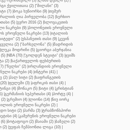
კე ოქრიაშვილი (3)
|
ლაშა დვალი (2)
|
გი ქვილითაია (2)
|
"მილანი" (3)
ტი (7)
|
ბოკა ხუნიორსი (9)
|
თემურ
რალიის ღია პირველობა (12)
|
სერხიო
თასი (5)
|
ევრო 2016 (2)
|
სლოვაკეთის
ი ნაკრები (9)
|
პოლონეთის ეროვნული
ს ეროვნული ნაკრები (13)
|
იტალიის
აიტედი" (2)
|
ესპანეთის თასი (9)
|
კევინ
ველია (2)
|
"ბარსელონა" (5)
|
მადრიდის
|
ლუკა მოდრიჩი (5)
|
გიორგი აბურჯანია
(5)
|
NBA (70)
|
“გოლდენ სტეიტი” (3)
|
ჯეიმს
ა (2)
|
საქართველოს ფეხბურთის
7)
|
"ჩელსი" (2)
|
ირლანდიის ეროვნული
ული ნაკრები (4)
|
ინტერი (41)
|
 (2)
|
ჰალ სიტი (2)
|
საფრანგეთის
(20)
|
ფულემი (3)
|
აფრიკის თასი (4)
|
ინგი (4)
|
მონაკო (5)
|
სიტი (4)
|
კრისტიან
5)
|
გერმანიის სუპერთასი (4)
|
პორტუ (4)
|
(2)
|
გრემიო (4)
|
ლიონი (14)
|
ნიუ იორკ
ილიის ეროვნული ნაკრები (2)
|
ო სიტი (2)
|
პარმა (3)
|
ტრაბზონსპორი
ბეტისი (4)
|
კამერუნის ეროვნული ნაკრები
(6)
|
ბოტაფოგო (2)
|
მაიამი (2)
|
ბაზელი (2)
 (2)
|
უეფას ჩემპიონთა ლიგა (10)
|