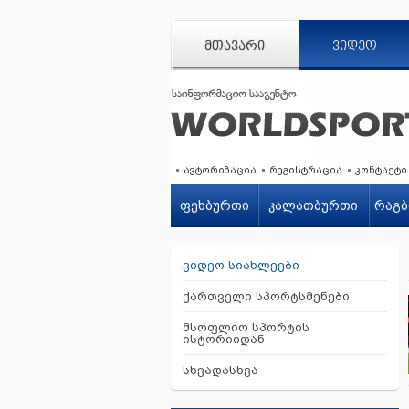
ᲛᲗᲐᲕᲐᲠᲘ
ᲕᲘᲓᲔᲝ
ავტორიზაცია
რეგისტრაცია
კონტაქტი
ფეხბურთი
კალათბურთი
რაგბ
ვიდეო სიახლეები
ქართველი სპორტსმენები
მსოფლიო სპორტის
ისტორიიდან
სხვადასხვა