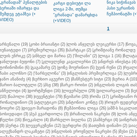
„გრანადამ“ პენალტების
ნიკა სიჭინავა
კარგი დებიუტი ლა
სერიაში იმარჯვა და
პასი უკრაინის
ლიგა 2-ში, თუმცა
შემდეგ ეტაპზეა (+
ჩემპიონატში (
"გრანადა" დამარცხდა
VIDEO)
(+VIDEO)
1
არსენალი (19)
|
კობი ბრაიანტი (2)
|
ლოს ანჯელეს ლეიკერსი (17)
|
ნოვაკ
იუნაიტედი (7)
|
პრემიერლიგა (35)
|
სპარტაკი (2)
|
კრიშტიანუ რონალდუ (
ლუის ენრიკე (2)
|
ანხელ დი მარია (2)
|
“მილანი” (2)
|
ლიგა 1 (16)
|
ზლატან
ჯანლუიჯი ბუფონი (7)
|
კლივლენდ კავალიერსი (2)
|
ანდრეს ინიესტა (4)
ტოჩინოშინი (6)
|
გაგამარუ (2)
|
ჟოზე მოურინიო (5)
|
უეინ რუნი (2)
|
რეალი 
ჩაბი ალონსო (2)
|
“ბარსელონა” (3)
|
ინგლისის პრემიერლიგა (2)
|
ლებრო
ჯანო ანანიძე (4)
|
სერხიო აგუერო (2)
|
მანჩესტერ სიტი (23)
|
სერია A (101
მარიო ბალოტელი (2)
|
პსჟ (38)
|
მარკო როისი (2)
|
ინგლისის ლიგის თასი
ანჩელოტი (4)
|
დორტმუნდი (16)
|
ლივერპული (29)
|
ვილიარეალი (3)
|
სე
(10)
|
ნაპოლი (38)
|
იუვენტუსი (79)
|
ნეიმარი (20)
|
რომა (17)
|
კრიშტიანო რ
რონალდინიო (3)
|
ატლეტიკო (20)
|
ანტონიო კონტე (3)
|
როჯერ ფედერერ
ნოიერი (2)
|
დიეგო მარადონა (8)
|
ჩემპიონთა ლიგა (26)
|
აშშ-ს საკალათ
სოსიედადი (3)
|
პეპ გვარდიოლა (3)
|
ბრაზილიის ნაკრები (9)
|
ლოს ანჯე
|
ჩელსი (16)
|
ნიუკასლი (4)
|
მარსელო ბიელსა (2)
|
ჰამბურგი (4)
|
აინტრახტ
(8)
|
ჰერტა (3)
|
ლევერკუზენი (12)
|
ვერდერი (5)
|
ბათუმის დინამო (2)
|
აიაქ
ალექსანდრ ლაკაზეტი (2)
|
ინგლისის ეროვნული ნაკრები (5)
|
მესი (2)
|