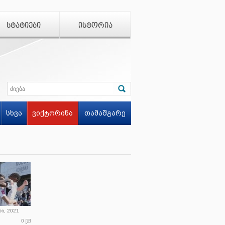
ᲡᲢᲐᲢᲘᲔᲑᲘ
ᲘᲡᲢᲝᲠᲘᲐ
სხვა
ვიქტორინა
თამაშგარე
რი, 2021
0