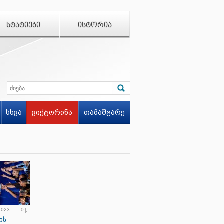
ᲡᲢᲐᲢᲘᲔᲑᲘ
ᲘᲡᲢᲝᲠᲘᲐ
სხვა
ვიქტორინა
თამაშგარე
 2023
0
ის