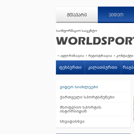
ᲛᲗᲐᲕᲐᲠᲘ
ᲕᲘᲓᲔᲝ
ავტორიზაცია
რეგისტრაცია
კონტაქტი
ფეხბურთი
კალათბურთი
რაგბ
ვიდეო სიახლეები
ქართველი სპორტსმენები
მსოფლიო სპორტის
ისტორიიდან
სხვადასხვა