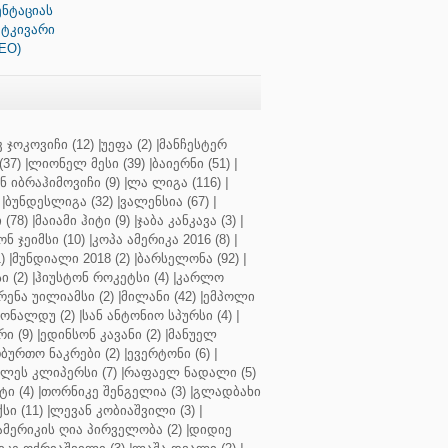
ენტაციას
ატკივარი
EO)
 ჯოკოვიჩი (12)
|
უეფა (2)
|
მანჩესტერ
37)
|
ლიონელ მესი (39)
|
ბაიერნი (51)
|
 იბრაჰიმოვიჩი (9)
|
ლა ლიგა (116)
|
|
ბუნდესლიგა (32)
|
ვალენსია (67)
|
(78)
|
მაიამი ჰიტი (9)
|
ჯაბა კანკავა (3)
|
ნ ჯეიმსი (10)
|
კოპა ამერიკა 2016 (8)
|
)
|
მუნდიალი 2018 (2)
|
ბარსელონა (92)
|
 (2)
|
ჰიუსტონ როკეტსი (4)
|
კარლო
რენა უილიამსი (2)
|
მილანი (42)
|
ემპოლი
ონალდუ (2)
|
სან ანტონიო სპურსი (4)
|
ი (9)
|
ედინსონ კავანი (2)
|
მანუელ
ბურთო ნაკრები (2)
|
ევერტონი (6)
|
ლეს კლიპერსი (7)
|
რაფაელ ნადალი (5)
ი (4)
|
თორნიკე შენგელია (3)
|
გლადბახი
სი (11)
|
ლევან კობიაშვილი (3)
|
ამერიკის ღია პირველობა (2)
|
დიდიე