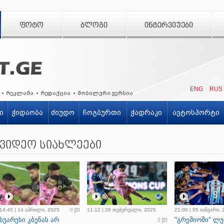
ᲤᲝᲢᲝ
ᲑᲚᲝᲒᲘ
ᲘᲜᲢᲔᲠᲕᲘᲣᲔᲑᲘ
ENG
RUS
რეკლამა
რედაქცია
მობილური ვერსია
ი
ჭიდაობა
ძიუდო
ჩოგბურთი
ჭადრაკი
ავტოსპორტი
ვიდეო სიახლეები
14:45 | 14 აპრილი, 2025
0
11:12 | 26 თებერვალი, 2025
21:00 | 05 იანვარი,
სუარესი კბენას არ
"გრემიოში" ლუ
2