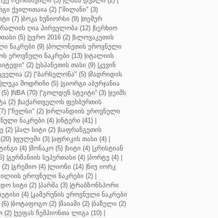
კე ოქრიაშვილი (3)
|
ლაშა დვალი (2)
|
გი ქვილითაია (2)
|
"მილანი" (3)
ტი (7)
|
ბოკა ხუნიორსი (9)
|
თემურ
რალიის ღია პირველობა (12)
|
სერხიო
თასი (5)
|
ევრო 2016 (2)
|
სლოვაკეთის
ი ნაკრები (9)
|
პოლონეთის ეროვნული
ს ეროვნული ნაკრები (13)
|
იტალიის
აიტედი" (2)
|
ესპანეთის თასი (9)
|
კევინ
ველია (2)
|
"ბარსელონა" (5)
|
მადრიდის
|
ლუკა მოდრიჩი (5)
|
გიორგი აბურჯანია
(5)
|
NBA (70)
|
“გოლდენ სტეიტი” (3)
|
ჯეიმს
ა (2)
|
საქართველოს ფეხბურთის
7)
|
"ჩელსი" (2)
|
ირლანდიის ეროვნული
ული ნაკრები (4)
|
ინტერი (41)
|
 (2)
|
ჰალ სიტი (2)
|
საფრანგეთის
(20)
|
ფულემი (3)
|
აფრიკის თასი (4)
|
ინგი (4)
|
მონაკო (5)
|
სიტი (4)
|
კრისტიან
5)
|
გერმანიის სუპერთასი (4)
|
პორტუ (4)
|
(2)
|
გრემიო (4)
|
ლიონი (14)
|
ნიუ იორკ
ილიის ეროვნული ნაკრები (2)
|
ო სიტი (2)
|
პარმა (3)
|
ტრაბზონსპორი
ბეტისი (4)
|
კამერუნის ეროვნული ნაკრები
(6)
|
ბოტაფოგო (2)
|
მაიამი (2)
|
ბაზელი (2)
 (2)
|
უეფას ჩემპიონთა ლიგა (10)
|