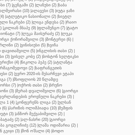
ი (7)
|
გენგამი (2)
|
ლანუსი (2)
|
საბა
ალმეირასი (10)
|
ალავესი (3)
|
იუტა ჯაზი
4)
|
ატლეტიკო ნასიონალი (2)
|
სიეტლ
ული ნაკრები (2)
|
ლიგა ენდესა (2)
|
რაიო
)
|
კილიან მბაპე (9)
|
ფლამენგო (7)
|
ტატო
იონატი (7)
|
ლუკა მაისურაძე (2)
|
ლუკა
ორგი ქოჩორაშვილი (3)
|
მონტერეი (6)
|
რლინი (2)
|
ვინისიუსი (5)
|
ხვიჩა
 დავითაშვილი (5)
|
ინგლისის თასი (2)
|
ი (3)
|
ვისელ კობე (2)
|
ბოსტონ სელტიკსი
რიქსი (4)
|
ნიკოლა პეპე (2)
|
ატლანტა
ურმაგომედოვი (2)
|
საფრანგეთის
ესი (2)
|
ევრო 2020-ის შესარჩევი ეტაპი
გა (7)
|
მსოფლიოს 20 წლამდე
რსი (7)
|
ოქროს თასი (2)
|
ბრუნო
სონი (3)
|
მერაბ დვალიშვილი (6)
|
გიორგი
დერლანდების ეროვნული ნაკრები (3)
|
ა 1 (4)
|
კონფერენს ლიგა (2)
|
ულსან
 (6)
|
პარიზის ოლიმპიადა (10)
|
მემფის
ეტი (3)
|
ანზორ მექვაბიშვილი (2)
|
ბატაძე (2)
|
ალ-ნასრი (20)
|
გიორგი
აბა გოგლიჩიძე (12)
|
ლაშა ოდიშარია (2)
|
ნ გეიჯი (3)
|
შონ ო'მალი (4)
|
ბოდო