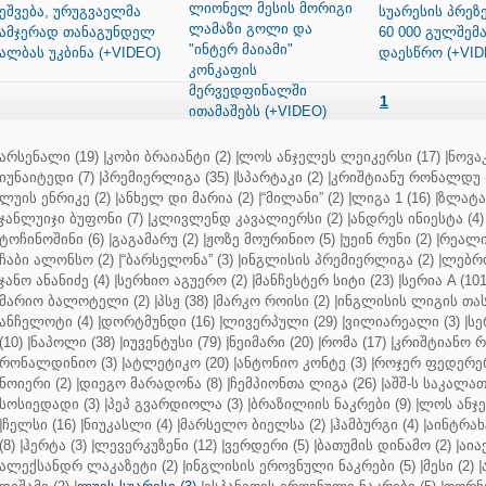
ლიონელ მესის მორიგი
ეშვება, ურუგვაელმა
სუარესის პრეზ
ლამაზი გოლი და
ამჯერად თანაგუნდელ
60 000 გულშემ
"ინტერ მაიამი"
ალბას უკბინა (+VIDEO)
დაესწრო (+VID
კონკაფის
მერვედფინალში
1
ითამაშებს (+VIDEO)
არსენალი (19)
|
კობი ბრაიანტი (2)
|
ლოს ანჯელეს ლეიკერსი (17)
|
ნოვაკ
იუნაიტედი (7)
|
პრემიერლიგა (35)
|
სპარტაკი (2)
|
კრიშტიანუ რონალდუ (
ლუის ენრიკე (2)
|
ანხელ დი მარია (2)
|
“მილანი” (2)
|
ლიგა 1 (16)
|
ზლატან
ჯანლუიჯი ბუფონი (7)
|
კლივლენდ კავალიერსი (2)
|
ანდრეს ინიესტა (4)
ტოჩინოშინი (6)
|
გაგამარუ (2)
|
ჟოზე მოურინიო (5)
|
უეინ რუნი (2)
|
რეალი 
ჩაბი ალონსო (2)
|
“ბარსელონა” (3)
|
ინგლისის პრემიერლიგა (2)
|
ლებრო
ჯანო ანანიძე (4)
|
სერხიო აგუერო (2)
|
მანჩესტერ სიტი (23)
|
სერია A (101
მარიო ბალოტელი (2)
|
პსჟ (38)
|
მარკო როისი (2)
|
ინგლისის ლიგის თასი
ანჩელოტი (4)
|
დორტმუნდი (16)
|
ლივერპული (29)
|
ვილიარეალი (3)
|
სე
(10)
|
ნაპოლი (38)
|
იუვენტუსი (79)
|
ნეიმარი (20)
|
რომა (17)
|
კრიშტიანო რ
რონალდინიო (3)
|
ატლეტიკო (20)
|
ანტონიო კონტე (3)
|
როჯერ ფედერერ
ნოიერი (2)
|
დიეგო მარადონა (8)
|
ჩემპიონთა ლიგა (26)
|
აშშ-ს საკალათ
სოსიედადი (3)
|
პეპ გვარდიოლა (3)
|
ბრაზილიის ნაკრები (9)
|
ლოს ანჯე
|
ჩელსი (16)
|
ნიუკასლი (4)
|
მარსელო ბიელსა (2)
|
ჰამბურგი (4)
|
აინტრახტ
(8)
|
ჰერტა (3)
|
ლევერკუზენი (12)
|
ვერდერი (5)
|
ბათუმის დინამო (2)
|
აიაქ
ალექსანდრ ლაკაზეტი (2)
|
ინგლისის ეროვნული ნაკრები (5)
|
მესი (2)
|