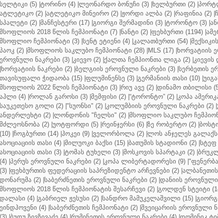
სელტიკი (5)
|
ტორინო (4)
|
ლეონარდო ბონუჩი (3)
|
ხელბურთი (2)
|
პორტლ
ატლეტიკო (2)
|
ატლეტიკო მინეირო (2)
|
ჟორდი ალბა (2)
|
რაფინია (2)
|
სპალეტი (2)
|
მანჩესტერი (17)
|
გიორგი შერმადინი (3)
|
ტორონტო (3)
|
ან
მსოფლიოს 2018 წლის ჩემპიონატი (7)
|
ნანტი (2)
|
ფეხბურთი (1194)
|
ამე
მსოფლიო ჩემპიონატი (3)
|
სენტ ეტიენი (4)
|
კალათბურთი (54)
|
მექსიკის
პაოკ (2)
|
მსოფლიოს საკლუბო ჩემპიონატი (28)
|
MLS (17)
|
ხორვატიის ე
ეროვნული ნაკრები (3)
|
კიევო (2)
|
ქალთა ჩემპიონთა ლიგა (2)
|
კიევის 
|
ხორვატიის ნაკრები (2)
|
ბელგიის ეროვნული ნაკრები (3)
|
სერბეთის ერ
თავისუფალი ჭიდაობა (15)
|
ფლუმინენსე (3)
|
გერმანიის თასი (10)
|
უიგა
მსოფლიოს 2022 წლის ჩემპიონატი (3)
|
რიუ ავე (2)
|
დინამო თბილისი (5
აჰლი (4)
|
როლან გაროსი (3)
|
მემფისი (2)
|
“ტორონტო” (2)
|
კოპა ამერიკა
საუკეთესო გოლი (2)
|
"სუონსი" (2)
|
კოლუმბიის ეროვნული ნაკრები (2)
|
ანდერლეხტი (2)
|
ლონდონის "ჩელსი" (2)
|
მსოფლიო საკლუბო ჩემპიონა
მძლეოსნობა (2)
|
უოტფორდი (5)
|
რეინჯერსი (6)
|
ზე რობერტო (2)
|
ბოსტო
(10)
|
ჩოგბურთი (14)
|
ჰოკეი (9)
|
ველორბოლა (2)
|
ლოს ანჯელეს გალაქსი
ასოციაციის თასი (4)
|
მილუოკი ბაქსი (15)
|
ბათუმის სტადიონი (2)
|
სტეფ 
ასოციაციის თასი (3)
|
ტომას ტუხელი (3)
|
მოსკოვის სპარტაკი (2)
|
ბრუკლ
(4)
|
პერუს ეროვნული ნაკრები (2)
|
კოპა ლიბერტადორესი (9)
|
"ფენერბახ
(3)
|
ფეხბურთის ფედერაციის საპრეზიდენტო არჩევნები (2)
|
ალბანეთის
დონარუმა (2)
|
საბერძნეთის ეროვნული ნაკრები (2)
|
დანიის ეროვნული 
მსოფლიოს 2018 წლის ჩემპიონატის შესარჩევი (2)
|
გოლდენ სტეიტი (1
დალასი (4)
|
გაბრიელ ჟესუსი (2)
|
სანდრო მამუკელაშვილი (15)
|
გიორგი
ეინდჰოვენი (4)
|
საბერძნეთის ჩემპიონატი (2)
|
შვეიცარიის ეროვნული ნა
(3)
|
ბუდუ ზივზივაძე (4)
|
რუმინეთის ეროვნული ნაკრები (4)
|
დომინიკ ტიმ