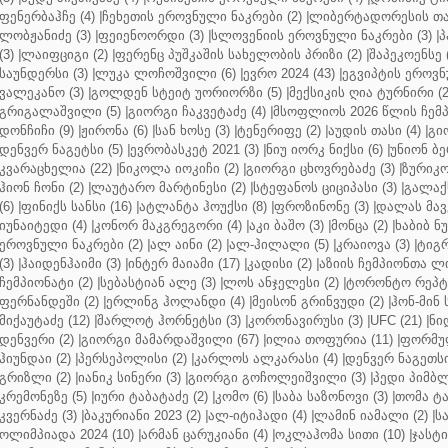
ფენერბაჰჩე (4)
|
ჩეხეთის ეროვნული ნაკრები (2)
|
ლიბერტადორესის თას
ლობჟანიძე (3)
|
ფეიენოორდი (3)
|
სლოვენიის ეროვნული ნაკრები (3)
|
პ
(3)
|
ლაიფციგი (2)
|
ფერენც პუშკაშის სახელობის პრიზი (2)
|
შაპეკოენსე (
საუნდერსი (3)
|
ლუკა ლოჩოშვილი (6)
|
ევრო 2024 (43)
|
ეგვიპტის ეროვნ
ვალეკანო (3)
|
გოლდენ სტეიტ უორიორზი (5)
|
მექსიკის ღია ტურნირი (2
გრიგალაშვილი (5)
|
გიორგი ჩაკვეტაძე (4)
|
მსოფლიოს 2026 წლის ჩემპ
დონჩიჩი (9)
|
ჟირონა (6)
|
სან ხოსე (3)
|
ტენერიფე (2)
|
აუდის თასი (4)
|
გი
დენვერ ნაგეტსი (5)
|
ევრობასკეტ 2021 (3)
|
ნიუ იორკ ნიქსი (6)
|
უნიონ ბე
კვარაცხელია (22)
|
ნიკოლა იოკიჩი (2)
|
გიორგი ცხოვრებაძე (3)
|
ზურიკო
ჰიონ ჩონი (2)
|
ლაუტარო მარტინესი (2)
|
სტეფანოს ციციპასი (3)
|
გალაქს
(6)
|
ფინიქს სანსი (16)
|
ატლანტა ჰოუქსი (8)
|
ფროზინონე (3)
|
დალას მავე
იუნაიტედი (4)
|
კონორ მაკგრეგორი (4)
|
აკი ბაშო (3)
|
მონცა (2)
|
ხაბიბ ნ
ეროვნული ნაკრები (2)
|
ალ აინი (2)
|
ალ-ჰილალი (5)
|
კრაიოვა (3)
|
ტიგრ
(3)
|
ჰაიდენჰაიმი (3)
|
ინტერ მაიამი (17)
|
კადისი (2)
|
აზიის ჩემპიონთა ლი
ჩემპიონატი (2)
|
სებასტიან ალე (3)
|
ლოს ანჯელესი (2)
|
ტორონტო რეპტო
ფერნანდეში (2)
|
ერლინგ ჰოლანდი (4)
|
მეისონ გრინვუდი (2)
|
ჰონ-მინ 
მიქაუტაძე (12)
|
შარლოტ ჰორნეტსი (3)
|
კორონავირუსი (3)
|
UFC (21)
|
ნი
დენვერი (2)
|
გიორგი მამარდაშვილი (67)
|
ილია თოფურია (11)
|
ფორმულ
ჰიუნდაი (2)
|
პერსეპოლისი (2)
|
კარლოს ალკარასი (4)
|
დენვერ ნაგეთსი
გრიზლი (2)
|
იანიკ სინერი (3)
|
გიორგი გოჩოლეიშვილი (3)
|
პედი პიმბლ
კრემონეზე (5)
|
იური ტაბატაძე (2)
|
კომო (6)
|
საბა საზონოვი (3)
|
თომა ტა
კვერნაძე (3)
|
ბაკურიანი 2023 (2)
|
ალ-იტიჰადი (4)
|
ლამინ იამალი (2)
|
ს
ოლიმპიადა 2024 (10)
|
არმან ცარუკიანი (4)
|
ოკლაჰომა სითი (10)
|
ჯასტი