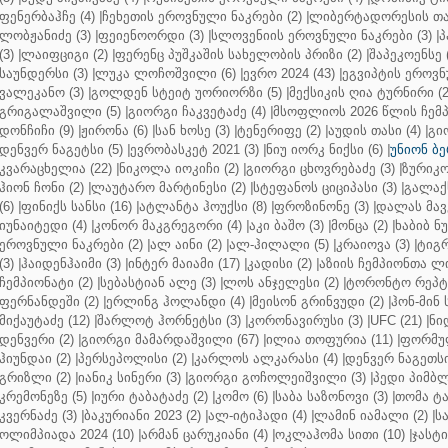
ფენერბაჰჩე (4)
|
ჩეხეთის ეროვნული ნაკრები (2)
|
ლიბერტადორესის თას
ლობჟანიძე (3)
|
ფეიენოორდი (3)
|
სლოვენიის ეროვნული ნაკრები (3)
|
პ
(3)
|
ლაიფციგი (2)
|
ფერენც პუშკაშის სახელობის პრიზი (2)
|
შაპეკოენსე (
საუნდერსი (3)
|
ლუკა ლოჩოშვილი (6)
|
ევრო 2024 (43)
|
ეგვიპტის ეროვნ
ვალეკანო (3)
|
გოლდენ სტეიტ უორიორზი (5)
|
მექსიკის ღია ტურნირი (2
გრიგალაშვილი (5)
|
გიორგი ჩაკვეტაძე (4)
|
მსოფლიოს 2026 წლის ჩემპ
დონჩიჩი (9)
|
ჟირონა (6)
|
სან ხოსე (3)
|
ტენერიფე (2)
|
აუდის თასი (4)
|
გი
დენვერ ნაგეტსი (5)
|
ევრობასკეტ 2021 (3)
|
ნიუ იორკ ნიქსი (6)
|
უნიონ ბე
კვარაცხელია (22)
|
ნიკოლა იოკიჩი (2)
|
გიორგი ცხოვრებაძე (3)
|
ზურიკო
ჰიონ ჩონი (2)
|
ლაუტარო მარტინესი (2)
|
სტეფანოს ციციპასი (3)
|
გალაქს
(6)
|
ფინიქს სანსი (16)
|
ატლანტა ჰოუქსი (8)
|
ფროზინონე (3)
|
დალას მავე
იუნაიტედი (4)
|
კონორ მაკგრეგორი (4)
|
აკი ბაშო (3)
|
მონცა (2)
|
ხაბიბ ნ
ეროვნული ნაკრები (2)
|
ალ აინი (2)
|
ალ-ჰილალი (5)
|
კრაიოვა (3)
|
ტიგრ
(3)
|
ჰაიდენჰაიმი (3)
|
ინტერ მაიამი (17)
|
კადისი (2)
|
აზიის ჩემპიონთა ლი
ჩემპიონატი (2)
|
სებასტიან ალე (3)
|
ლოს ანჯელესი (2)
|
ტორონტო რეპტო
ფერნანდეში (2)
|
ერლინგ ჰოლანდი (4)
|
მეისონ გრინვუდი (2)
|
ჰონ-მინ 
მიქაუტაძე (12)
|
შარლოტ ჰორნეტსი (3)
|
კორონავირუსი (3)
|
UFC (21)
|
ნი
დენვერი (2)
|
გიორგი მამარდაშვილი (67)
|
ილია თოფურია (11)
|
ფორმულ
ჰიუნდაი (2)
|
პერსეპოლისი (2)
|
კარლოს ალკარასი (4)
|
დენვერ ნაგეთსი
გრიზლი (2)
|
იანიკ სინერი (3)
|
გიორგი გოჩოლეიშვილი (3)
|
პედი პიმბლ
კრემონეზე (5)
|
იური ტაბატაძე (2)
|
კომო (6)
|
საბა საზონოვი (3)
|
თომა ტა
კვერნაძე (3)
|
ბაკურიანი 2023 (2)
|
ალ-იტიჰადი (4)
|
ლამინ იამალი (2)
|
ს
ოლიმპიადა 2024 (10)
|
არმან ცარუკიანი (4)
|
ოკლაჰომა სითი (10)
|
ჯასტი