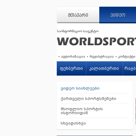
ᲛᲗᲐᲕᲐᲠᲘ
ᲕᲘᲓᲔᲝ
ავტორიზაცია
რეგისტრაცია
კონტაქტი
ფეხბურთი
კალათბურთი
რაგბ
ვიდეო სიახლეები
ქართველი სპორტსმენები
მსოფლიო სპორტის
ისტორიიდან
სხვადასხვა