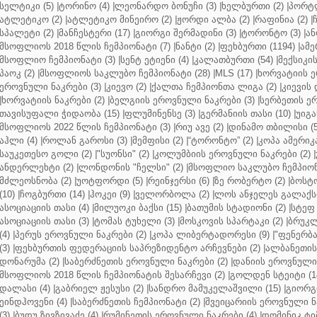
სელტიკი (5)
|
ტორინო (4)
|
ლეონარდო ბონუჩი (3)
|
ხელბურთი (2)
|
პორტლ
ატლეტიკო (2)
|
ატლეტიკო მინეირო (2)
|
ჟორდი ალბა (2)
|
რაფინია (2)
|
სპალეტი (2)
|
მანჩესტერი (17)
|
გიორგი შერმადინი (3)
|
ტორონტო (3)
|
ან
მსოფლიოს 2018 წლის ჩემპიონატი (7)
|
ნანტი (2)
|
ფეხბურთი (1194)
|
ამე
მსოფლიო ჩემპიონატი (3)
|
სენტ ეტიენი (4)
|
კალათბურთი (54)
|
მექსიკის
პაოკ (2)
|
მსოფლიოს საკლუბო ჩემპიონატი (28)
|
MLS (17)
|
ხორვატიის ე
ეროვნული ნაკრები (3)
|
კიევო (2)
|
ქალთა ჩემპიონთა ლიგა (2)
|
კიევის 
|
ხორვატიის ნაკრები (2)
|
ბელგიის ეროვნული ნაკრები (3)
|
სერბეთის ერ
თავისუფალი ჭიდაობა (15)
|
ფლუმინენსე (3)
|
გერმანიის თასი (10)
|
უიგა
მსოფლიოს 2022 წლის ჩემპიონატი (3)
|
რიუ ავე (2)
|
დინამო თბილისი (5
აჰლი (4)
|
როლან გაროსი (3)
|
მემფისი (2)
|
“ტორონტო” (2)
|
კოპა ამერიკა
საუკეთესო გოლი (2)
|
"სუონსი" (2)
|
კოლუმბიის ეროვნული ნაკრები (2)
|
ანდერლეხტი (2)
|
ლონდონის "ჩელსი" (2)
|
მსოფლიო საკლუბო ჩემპიონა
მძლეოსნობა (2)
|
უოტფორდი (5)
|
რეინჯერსი (6)
|
ზე რობერტო (2)
|
ბოსტო
(10)
|
ჩოგბურთი (14)
|
ჰოკეი (9)
|
ველორბოლა (2)
|
ლოს ანჯელეს გალაქსი
ასოციაციის თასი (4)
|
მილუოკი ბაქსი (15)
|
ბათუმის სტადიონი (2)
|
სტეფ 
ასოციაციის თასი (3)
|
ტომას ტუხელი (3)
|
მოსკოვის სპარტაკი (2)
|
ბრუკლ
(4)
|
პერუს ეროვნული ნაკრები (2)
|
კოპა ლიბერტადორესი (9)
|
"ფენერბახ
(3)
|
ფეხბურთის ფედერაციის საპრეზიდენტო არჩევნები (2)
|
ალბანეთის
დონარუმა (2)
|
საბერძნეთის ეროვნული ნაკრები (2)
|
დანიის ეროვნული 
მსოფლიოს 2018 წლის ჩემპიონატის შესარჩევი (2)
|
გოლდენ სტეიტი (1
დალასი (4)
|
გაბრიელ ჟესუსი (2)
|
სანდრო მამუკელაშვილი (15)
|
გიორგი
ეინდჰოვენი (4)
|
საბერძნეთის ჩემპიონატი (2)
|
შვეიცარიის ეროვნული ნა
(3)
|
ბუდუ ზივზივაძე (4)
|
რუმინეთის ეროვნული ნაკრები (4)
|
დომინიკ ტიმ