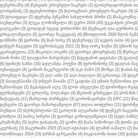
ფენერბაჰჩე (4)
|
ჩეხეთის ეროვნული ნაკრები (2)
|
ლიბერტადორესის თას
ლობჟანიძე (3)
|
ფეიენოორდი (3)
|
სლოვენიის ეროვნული ნაკრები (3)
|
პ
(3)
|
ლაიფციგი (2)
|
ფერენც პუშკაშის სახელობის პრიზი (2)
|
შაპეკოენსე (
საუნდერსი (3)
|
ლუკა ლოჩოშვილი (6)
|
ევრო 2024 (43)
|
ეგვიპტის ეროვნ
ვალეკანო (3)
|
გოლდენ სტეიტ უორიორზი (5)
|
მექსიკის ღია ტურნირი (2
გრიგალაშვილი (5)
|
გიორგი ჩაკვეტაძე (4)
|
მსოფლიოს 2026 წლის ჩემპ
დონჩიჩი (9)
|
ჟირონა (6)
|
სან ხოსე (3)
|
ტენერიფე (2)
|
აუდის თასი (4)
|
გი
დენვერ ნაგეტსი (5)
|
ევრობასკეტ 2021 (3)
|
ნიუ იორკ ნიქსი (6)
|
უნიონ ბე
კვარაცხელია (22)
|
ნიკოლა იოკიჩი (2)
|
გიორგი ცხოვრებაძე (3)
|
ზურიკო
ჰიონ ჩონი (2)
|
ლაუტარო მარტინესი (2)
|
სტეფანოს ციციპასი (3)
|
გალაქს
(6)
|
ფინიქს სანსი (16)
|
ატლანტა ჰოუქსი (8)
|
ფროზინონე (3)
|
დალას მავე
იუნაიტედი (4)
|
კონორ მაკგრეგორი (4)
|
აკი ბაშო (3)
|
მონცა (2)
|
ხაბიბ ნ
ეროვნული ნაკრები (2)
|
ალ აინი (2)
|
ალ-ჰილალი (5)
|
კრაიოვა (3)
|
ტიგრ
(3)
|
ჰაიდენჰაიმი (3)
|
ინტერ მაიამი (17)
|
კადისი (2)
|
აზიის ჩემპიონთა ლი
ჩემპიონატი (2)
|
სებასტიან ალე (3)
|
ლოს ანჯელესი (2)
|
ტორონტო რეპტო
ფერნანდეში (2)
|
ერლინგ ჰოლანდი (4)
|
მეისონ გრინვუდი (2)
|
ჰონ-მინ 
მიქაუტაძე (12)
|
შარლოტ ჰორნეტსი (3)
|
კორონავირუსი (3)
|
UFC (21)
|
ნი
დენვერი (2)
|
გიორგი მამარდაშვილი (67)
|
ილია თოფურია (11)
|
ფორმულ
ჰიუნდაი (2)
|
პერსეპოლისი (2)
|
კარლოს ალკარასი (4)
|
დენვერ ნაგეთსი
გრიზლი (2)
|
იანიკ სინერი (3)
|
გიორგი გოჩოლეიშვილი (3)
|
პედი პიმბლ
კრემონეზე (5)
|
იური ტაბატაძე (2)
|
კომო (6)
|
საბა საზონოვი (3)
|
თომა ტა
კვერნაძე (3)
|
ბაკურიანი 2023 (2)
|
ალ-იტიჰადი (4)
|
ლამინ იამალი (2)
|
ს
ოლიმპიადა 2024 (10)
|
არმან ცარუკიანი (4)
|
ოკლაჰომა სითი (10)
|
ჯასტი