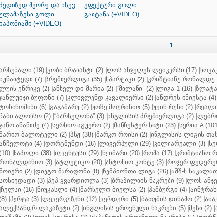
ზედიზედ მეორე და ისევ
ეფექტური გოლი
ულამაზესი გოლი
გაიტანა (+VIDEO)
იაპონიაში (+VIDEO)
1
არსენალი (19)
|
კობი ბრაიანტი (2)
|
ლოს ანჯელეს ლეიკერსი (17)
|
ნოვაკ
იუნაიტედი (7)
|
პრემიერლიგა (35)
|
სპარტაკი (2)
|
კრიშტიანუ რონალდუ (
ლუის ენრიკე (2)
|
ანხელ დი მარია (2)
|
“მილანი” (2)
|
ლიგა 1 (16)
|
ზლატან
ჯანლუიჯი ბუფონი (7)
|
კლივლენდ კავალიერსი (2)
|
ანდრეს ინიესტა (4)
ტოჩინოშინი (6)
|
გაგამარუ (2)
|
ჟოზე მოურინიო (5)
|
უეინ რუნი (2)
|
რეალი 
ჩაბი ალონსო (2)
|
“ბარსელონა” (3)
|
ინგლისის პრემიერლიგა (2)
|
ლებრო
ჯანო ანანიძე (4)
|
სერხიო აგუერო (2)
|
მანჩესტერ სიტი (23)
|
სერია A (101
მარიო ბალოტელი (2)
|
პსჟ (38)
|
მარკო როისი (2)
|
ინგლისის ლიგის თასი
ანჩელოტი (4)
|
დორტმუნდი (16)
|
ლივერპული (29)
|
ვილიარეალი (3)
|
სე
(10)
|
ნაპოლი (38)
|
იუვენტუსი (79)
|
ნეიმარი (20)
|
რომა (17)
|
კრიშტიანო რ
რონალდინიო (3)
|
ატლეტიკო (20)
|
ანტონიო კონტე (3)
|
როჯერ ფედერერ
ნოიერი (2)
|
დიეგო მარადონა (8)
|
ჩემპიონთა ლიგა (26)
|
აშშ-ს საკალათ
სოსიედადი (3)
|
პეპ გვარდიოლა (3)
|
ბრაზილიის ნაკრები (9)
|
ლოს ანჯე
|
ჩელსი (16)
|
ნიუკასლი (4)
|
მარსელო ბიელსა (2)
|
ჰამბურგი (4)
|
აინტრახტ
(8)
|
ჰერტა (3)
|
ლევერკუზენი (12)
|
ვერდერი (5)
|
ბათუმის დინამო (2)
|
აიაქ
ალექსანდრ ლაკაზეტი (2)
|
ინგლისის ეროვნული ნაკრები (5)
|
მესი (2)
|