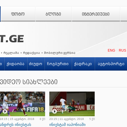
ᲤᲝᲢᲝ
ᲑᲚᲝᲒᲘ
ᲘᲜᲢᲔᲠᲕᲘᲣᲔᲑᲘ
ENG
RUS
რეკლამა
რედაქცია
მობილური ვერსია
ი
ჭიდაობა
ძიუდო
ჩოგბურთი
ჭადრაკი
ავტოსპორტი
ვიდეო სიახლეები
18:15 | 15 აგვისტო, 2018
8
23:15 | 11 აგვისტო, 2018
5
ანდრეს ინიესტას
ინიესტამ იაპონიაში