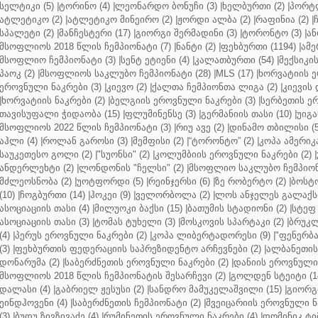
სელტიკი (5)
|
ტორინო (4)
|
ლეონარდო ბონუჩი (3)
|
ხელბურთი (2)
|
პორტლ
ატლეტიკო (2)
|
ატლეტიკო მინეირო (2)
|
ჟორდი ალბა (2)
|
რაფინია (2)
|
სპალეტი (2)
|
მანჩესტერი (17)
|
გიორგი შერმადინი (3)
|
ტორონტო (3)
|
ან
მსოფლიოს 2018 წლის ჩემპიონატი (7)
|
ნანტი (2)
|
ფეხბურთი (1194)
|
ამე
მსოფლიო ჩემპიონატი (3)
|
სენტ ეტიენი (4)
|
კალათბურთი (54)
|
მექსიკის
პაოკ (2)
|
მსოფლიოს საკლუბო ჩემპიონატი (28)
|
MLS (17)
|
ხორვატიის ე
ეროვნული ნაკრები (3)
|
კიევო (2)
|
ქალთა ჩემპიონთა ლიგა (2)
|
კიევის 
|
ხორვატიის ნაკრები (2)
|
ბელგიის ეროვნული ნაკრები (3)
|
სერბეთის ერ
თავისუფალი ჭიდაობა (15)
|
ფლუმინენსე (3)
|
გერმანიის თასი (10)
|
უიგა
მსოფლიოს 2022 წლის ჩემპიონატი (3)
|
რიუ ავე (2)
|
დინამო თბილისი (5
აჰლი (4)
|
როლან გაროსი (3)
|
მემფისი (2)
|
“ტორონტო” (2)
|
კოპა ამერიკა
საუკეთესო გოლი (2)
|
"სუონსი" (2)
|
კოლუმბიის ეროვნული ნაკრები (2)
|
ანდერლეხტი (2)
|
ლონდონის "ჩელსი" (2)
|
მსოფლიო საკლუბო ჩემპიონა
მძლეოსნობა (2)
|
უოტფორდი (5)
|
რეინჯერსი (6)
|
ზე რობერტო (2)
|
ბოსტო
(10)
|
ჩოგბურთი (14)
|
ჰოკეი (9)
|
ველორბოლა (2)
|
ლოს ანჯელეს გალაქსი
ასოციაციის თასი (4)
|
მილუოკი ბაქსი (15)
|
ბათუმის სტადიონი (2)
|
სტეფ 
ასოციაციის თასი (3)
|
ტომას ტუხელი (3)
|
მოსკოვის სპარტაკი (2)
|
ბრუკლ
(4)
|
პერუს ეროვნული ნაკრები (2)
|
კოპა ლიბერტადორესი (9)
|
"ფენერბახ
(3)
|
ფეხბურთის ფედერაციის საპრეზიდენტო არჩევნები (2)
|
ალბანეთის
დონარუმა (2)
|
საბერძნეთის ეროვნული ნაკრები (2)
|
დანიის ეროვნული 
მსოფლიოს 2018 წლის ჩემპიონატის შესარჩევი (2)
|
გოლდენ სტეიტი (1
დალასი (4)
|
გაბრიელ ჟესუსი (2)
|
სანდრო მამუკელაშვილი (15)
|
გიორგი
ეინდჰოვენი (4)
|
საბერძნეთის ჩემპიონატი (2)
|
შვეიცარიის ეროვნული ნა
(3)
|
ბუდუ ზივზივაძე (4)
|
რუმინეთის ეროვნული ნაკრები (4)
|
დომინიკ ტიმ