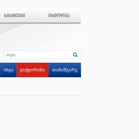
ᲡᲢᲐᲢᲘᲔᲑᲘ
ᲘᲡᲢᲝᲠᲘᲐ
სხვა
ვიქტორინა
თამაშგარე