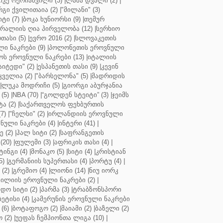
კე ოქრიაშვილი (3)
|
ლაშა დვალი (2)
|
გი ქვილითაია (2)
|
"მილანი" (3)
ტი (7)
|
ბოკა ხუნიორსი (9)
|
თემურ
რალიის ღია პირველობა (12)
|
სერხიო
თასი (5)
|
ევრო 2016 (2)
|
სლოვაკეთის
ი ნაკრები (9)
|
პოლონეთის ეროვნული
ს ეროვნული ნაკრები (13)
|
იტალიის
აიტედი" (2)
|
ესპანეთის თასი (9)
|
კევინ
ველია (2)
|
"ბარსელონა" (5)
|
მადრიდის
|
ლუკა მოდრიჩი (5)
|
გიორგი აბურჯანია
(5)
|
NBA (70)
|
“გოლდენ სტეიტი” (3)
|
ჯეიმს
ა (2)
|
საქართველოს ფეხბურთის
7)
|
"ჩელსი" (2)
|
ირლანდიის ეროვნული
ული ნაკრები (4)
|
ინტერი (41)
|
 (2)
|
ჰალ სიტი (2)
|
საფრანგეთის
(20)
|
ფულემი (3)
|
აფრიკის თასი (4)
|
ინგი (4)
|
მონაკო (5)
|
სიტი (4)
|
კრისტიან
5)
|
გერმანიის სუპერთასი (4)
|
პორტუ (4)
|
(2)
|
გრემიო (4)
|
ლიონი (14)
|
ნიუ იორკ
ილიის ეროვნული ნაკრები (2)
|
ო სიტი (2)
|
პარმა (3)
|
ტრაბზონსპორი
ბეტისი (4)
|
კამერუნის ეროვნული ნაკრები
(6)
|
ბოტაფოგო (2)
|
მაიამი (2)
|
ბაზელი (2)
 (2)
|
უეფას ჩემპიონთა ლიგა (10)
|