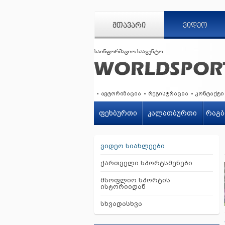
ᲛᲗᲐᲕᲐᲠᲘ
ᲕᲘᲓᲔᲝ
ავტორიზაცია
რეგისტრაცია
კონტაქტი
ფეხბურთი
კალათბურთი
რაგბ
ვიდეო სიახლეები
ქართველი სპორტსმენები
მსოფლიო სპორტის
ისტორიიდან
სხვადასხვა