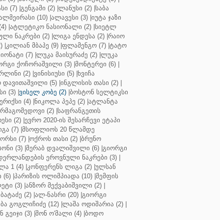
ი (7)
|
გენგამი (2)
|
ლანუსი (2)
|
საბა
ალმეირასი (10)
|
ალავესი (3)
|
იუტა ჯაზი
4)
|
ატლეტიკო ნასიონალი (2)
|
სიეტლ
ული ნაკრები (2)
|
ლიგა ენდესა (2)
|
რაიო
)
|
კილიან მბაპე (9)
|
ფლამენგო (7)
|
ტატო
იონატი (7)
|
ლუკა მაისურაძე (2)
|
ლუკა
ორგი ქოჩორაშვილი (3)
|
მონტერეი (6)
|
რლინი (2)
|
ვინისიუსი (5)
|
ხვიჩა
 დავითაშვილი (5)
|
ინგლისის თასი (2)
|
ი (3)
|
ვისელ კობე (2)
|
ბოსტონ სელტიკსი
რიქსი (4)
|
ნიკოლა პეპე (2)
|
ატლანტა
ურმაგომედოვი (2)
|
საფრანგეთის
ესი (2)
|
ევრო 2020-ის შესარჩევი ეტაპი
გა (7)
|
მსოფლიოს 20 წლამდე
რსი (7)
|
ოქროს თასი (2)
|
ბრუნო
სონი (3)
|
მერაბ დვალიშვილი (6)
|
გიორგი
დერლანდების ეროვნული ნაკრები (3)
|
ა 1 (4)
|
კონფერენს ლიგა (2)
|
ულსან
 (6)
|
პარიზის ოლიმპიადა (10)
|
მემფის
ეტი (3)
|
ანზორ მექვაბიშვილი (2)
|
ბატაძე (2)
|
ალ-ნასრი (20)
|
გიორგი
აბა გოგლიჩიძე (12)
|
ლაშა ოდიშარია (2)
|
ნ გეიჯი (3)
|
შონ ო'მალი (4)
|
ბოდო