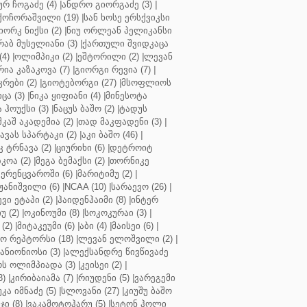
ურ ჩოგაძე (4)
|
ანდრო გიორგაძე (3)
|
ქოჩორაშვილი (19)
|
სან ხოსე ერსქვიკსი
იორკ ნიქსი (2)
|
ნიუ ორლეან პელიკანსი
რაბ მუსელიანი (3)
|
ქართული შვიდკაცა
4)
|
ოლიმპიკი (2)
|
ეშტორილი (2)
|
ლევან
რია კაზაკოვა (7)
|
გიორგი რევია (7)
|
რები (2)
|
გიოტებორგი (27)
|
მსოფლიოს
ცა (3)
|
ნიკა ყიფიანი (4)
|
მინესოტა
ჰოუქსი (3)
|
ნაცუს ბაშო (2)
|
ტადუს
შკაშ აკადემია (2)
|
თად მაკფადენი (3)
|
ავას სპარტაკი (2)
|
აკი ბაშო (46)
|
 ტრნავა (2)
|
ციურიხი (6)
|
დეტროიტ
კოა (2)
|
მეგა ბემაქსი (2)
|
თორნიკე
ერენცვაროში (6)
|
მარიტიმუ (2)
|
ჟანიშვილი (6)
|
NCAA (10)
|
სარაევო (26)
|
ვი ეტაპი (2)
|
ჰაიდენჰაიმი (8)
|
ინტერ
უ (2)
|
ოკინოუმი (8)
|
სოკოკურაი (3)
|
(2)
|
მიტაკეუმი (6)
|
აბი (4)
|
მაისეი (6)
|
 რეპტორსი (18)
|
ლევან ელოშვილი (2)
|
ანიონიოსი (3)
|
ალექსანდრე წივწივაძე
ს ოლიმპიადა (3)
|
კეისეი (2)
|
3)
|
კირიბაიამა (7)
|
რიუდენი (5)
|
ვარეგემი
კა იმნაძე (5)
|
სლოვანი (27)
|
კიუშუ ბაშო
ი (8)
|
ვაკამოტოჰარუ (5)
|
სეტონ ჰოლი