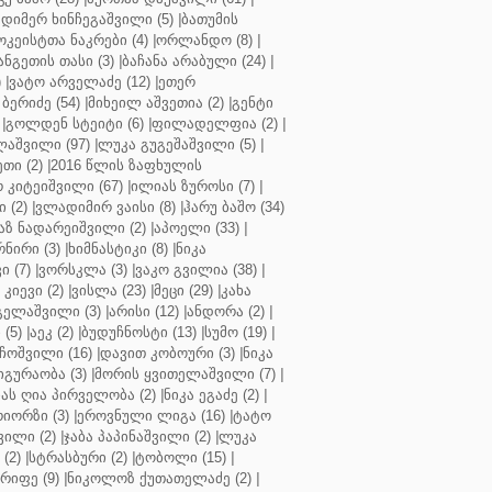
დიმერ ხინჩეგაშვილი (5)
|
ბათუმის
კეისტთა ნაკრები (4)
|
ორლანდო (8)
|
ნგეთის თასი (3)
|
ბაჩანა არაბული (24)
|
)
|
ვატო არველაძე (12)
|
ეთერ
ბერიძე (54)
|
მიხეილ აშვეთია (2)
|
გენტი
|
გოლდენ სტეიტი (6)
|
ფილადელფია (2)
|
აშვილი (97)
|
ლუკა გუგეშაშვილი (5)
|
თი (2)
|
2016 წლის ზაფხულის
 კიტეიშვილი (67)
|
ილიას ზუროსი (7)
|
 (2)
|
ვლადიმირ ვაისი (8)
|
ჰარუ ბაშო (34)
აზ ნადარეიშვილი (2)
|
აპოელი (33)
|
ნირი (3)
|
ხიმნასტიკი (8)
|
ნიკა
 (7)
|
ვორსკლა (3)
|
ვაკო გვილია (38)
|
კიევი (2)
|
ვისლა (23)
|
მეცი (29)
|
კახა
გელაშვილი (3)
|
არისი (12)
|
ანდორა (2)
|
 (5)
|
აეკ (2)
|
ბუდუჩნოსტი (13)
|
სუმო (19)
|
ოშვილი (16)
|
დავით კობოური (3)
|
ნიკა
გურაობა (3)
|
მორის ყვითელაშვილი (7)
|
ას ღია პირველობა (2)
|
ნიკა ეგაძე (2)
|
იორზი (3)
|
ეროვნული ლიგა (16)
|
ტატო
ვილი (2)
|
ჯაბა პაპინაშვილი (2)
|
ლუკა
(2)
|
სტრასბური (2)
|
ტობოლი (15)
|
რიფე (9)
|
ნიკოლოზ ქუთათელაძე (2)
|