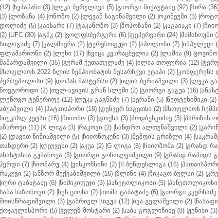
(12)
|
სეპაჰანი (3)
|
ლუკა ბერულავა (5)
|
გიორგი მიქაუტაძე (92)
|
ზირა (36
(3)
|
ლოზანა (4)
|
ონოშო (2)
|
ლევან საგინაშვილი (2)
|
ოკინეუმი (3)
|
როტო
დოლიძე (5)
|
კაისარი (7)
|
ტაკანოშო (3)
|
შოჰოზანი (2)
|
კაგაიაკი (7)
|
ჩიიო
(2)
|
UFC (30)
|
აგმკ (2)
|
ვოლფსბერგერი (6)
|
ფეჰერვარი (24)
|
შიმანოუმი (
სილაგაძე (7)
|
ვალმიერა (2)
|
ტერენოფუჯი (2)
|
აპოლონი (7)
|
ინჰულეცი (
ფლამარიონი (2)
|
ლეხი (17)
|
ხვიცა კვარაცხელია (2)
|
ლამია (9)
|
ჯოვინო 
მამარდაშვილი (35)
|
გურამ ქუთათელაძე (4)
|
ილია თოფურია (12)
|
ტერუ
მსოფლიოს 2022 წლის ჩემპიონატის შესარჩევი ეტაპი (2)
|
კონფერენს ლ
პერსეპოლისი (9)
|
დოჰას მასტერსი (2)
|
ილია ბერიაშვილი (3)
|
ლუკა გა
ნოვგოროდი (2)
|
თელ-ავივის გრან სლემი (2)
|
გიორგი გაგუა (16)
|
ანას
ლენოვო ტენერიფე (12)
|
ლუკა გაგნიძე (7)
|
სერანი (5)
|
ნეფტეხიმიკი (2)
აბუაშვილი (4)
|
ჰატაისპორი (18)
|
დენვერ ნაგეთსი (2)
|
მსოფლიოს ჩემპი
ნიუკასლ ჯეტსი (16)
|
ჩიიონო (3)
|
დოქსა (3)
|
პოდბესკიძიე (3)
|
პარიზის ო
აზაროვი (11)
|
K ლიგა (3)
|
რაკოვი (2)
|
სანდრო ალთუნაშვილი (2)
|
კარინ
(2)
|
დავით ნინიაშვილი (5)
|
ჩიიონოკუნი (3)
|
მემფის გრიზლი (4)
|
საკრამ
თანდერი (2)
|
ლეუვენი (2)
|
აკუა (2)
|
G ლიგა (8)
|
ჩიიოშომა (2)
|
გრანდ რა
ანასტასია გუბანოვა (3)
|
გიორგი გოჩოლეიშვილი (9)
|
გრანდ რაპიდს გ
ჰერდი (7)
|
ჩიომარუ (4)
|
ვისკონსინი (2)
|
II ბუნდესლიგა (16)
|
ჰათაისპორი
რაკუვი (2)
|
ანზორ მექვაბიშვილი (16)
|
ზლინი (4)
|
ჩიკაგო ბულსი (2)
|
კრე
|
იური ტაბატაძე (6)
|
ნიშიკიფუჯი (3)
|
პანეტოლიკოსი (5)
|
პანეთოლიკოსი 
საბა საზონოვი (2)
|
ნეს ციონა (2)
|
თომა ტაბატაძე (6)
|
გიორგი კვერნაძე 
მოისწრაფიშვილი (3)
|
გაბრიელ სიგუა (12)
|
ივა გელაშვილი (2)
|
ნასაფი 
ქოჯაელისპორი (5)
|
ველეზ მოსტარი (2)
|
საბა გოგლიჩიძე (8)
|
ჟენისი (3)