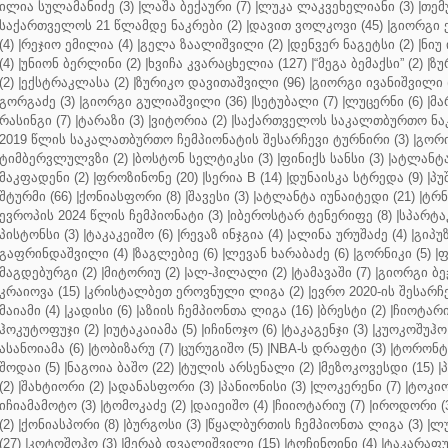
ილია სულამანიძე (3)
|
ლაშა ბექაური (7)
|
ლუკა ლაკვეხელიანი (3)
|
თემ
საქართველოს 21 წლამდე ნაკრები (2)
|
დავით ვოლკოვი (45)
|
გიორგი 
(4)
|
რეჯიო ემილია (4)
|
გელა ზაალიშვილი (2)
|
დენვერ ნაგეტსი (2)
|
ნიუ 
(4)
|
უნიონ ბერლინი (2)
|
ხვიჩა კვარაცხელია (127)
|
“მეგა ბემაქსი” (2)
|
ზუ
(2)
|
ექსტრაკლასა (2)
|
ზურიკო დავითაშვილი (96)
|
გიორგი ივანიშვილი (
გორგაძე (3)
|
გიორგი გულიაშვილი (36)
|
სეტუბალი (7)
|
ლუცერნი (6)
|
მა
რასინგი (7)
|
ტარაზი (3)
|
ვიტორია (2)
|
საქართველოს საკალთბურთო ნაკ
2019 წლის საკალათბურთო ჩემპიონატის შესარჩევი ტურნირი (3)
|
გორი
ტიმბერვლულვზი (2)
|
ბოსტონ სელტიკსი (3)
|
ფინიქს სანსი (3)
|
ატლანტა 
მაკფადენი (2)
|
ფროზინონე (20)
|
სერია B (14)
|
დუნაისკა სტრედა (9)
|
პუ
შტურმი (66)
|
ქონიასფორი (8)
|
შავესი (3)
|
ატლანტა იუნაიტედი (21)
|
ტრნ
ევროპის 2024 წლის ჩემპიონატი (3)
|
იბეროსტარ ტენერიფე (8)
|
სპარტაკ
პისტონსი (3)
|
ტაკაკეიშო (6)
|
რევაზ ინჯგია (4)
|
ალინა ურუშაძე (4)
|
გიპუზ
გაფრინდაშვილი (4)
|
ზაგლებიე (6)
|
ლევან ხარაბაძე (6)
|
გორნიკი (5)
|
ფ
მაგდებურგი (2)
|
მიტორიუ (2)
|
ალ-ჰილალი (2)
|
ტამავაში (7)
|
გიორგი ბე
კრაიოვა (15)
|
კრისტალბეთ ეროვნული ლიგა (2)
|
ევრო 2020-ის შესარჩე
მაიამი (4)
|
კადისი (6)
|
აზიის ჩემპიონთა ლიგა (16)
|
ბრესტი (2)
|
ჩიოტარი
ჰოკუტოფუჯი (2)
|
იუტაკაიამა (5)
|
იჩინოჯო (6)
|
ტაკაგენჯი (3)
|
კუოკოშუჰო 
ასანოიამა (6)
|
ტობიზარუ (7)
|
ცურუგიშო (5)
|
NBA-ს დრაფტი (3)
|
ტორონტო
შოდაი (5)
|
ნაგოია ბაშო (22)
|
ტულის არსენალი (2)
|
მეზოკოვესდი (15)
|
პ
(2)
|
შახტიორი (2)
|
ადანასფორი (3)
|
პანიონისი (3)
|
ლოკერენი (7)
|
ტოკიო
იჩიამამოტო (3)
|
ტომოკაძე (2)
|
დაიეიშო (4)
|
ჩიიოტარიუ (7)
|
იროდორი (
(2)
|
ქონიასპორი (8)
|
ბურგოსი (3)
|
წყალბურთის ჩემპიონთა ლიგა (3)
|
ლუ
(27)
|
კოტოშოჰო (3)
|
მერაბ დვალიშვილი (15)
|
ტოჩინოინი (4)
|
ტაკარაფუჯ