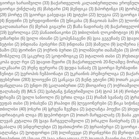
გიორგი ხარაიშვილი (33)
|
საქართველოს კალათბურთელთა ეროვნული 
გიორგი ქინქლაძე (6)
|
შახტარი (24)
|
ბენფიკა (3)
|
სპორტინგი (4)
|
ტორპე
(28)
|
პორტუ (3)
|
გიორგი გაბედავა (4)
|
ვიტესი (22)
|
ლეგია (22)
|
გიორგი 
(4)
|
ნეფთჩი (3)
|
ერედივიზიონი (3)
|
უნიკახა (3)
|
ნაგოიას ბაშო (2)
|
ლიონი 
გალათასარაი (5)
|
მერაბ გიგაური (2)
|
ზაზა ნადირაძე (4)
|
საქართველოს
(19)
|
ევროლიგა (22)
|
პანათინაიკოსი (2)
|
თბილისის ლოკომოტივი (4)
|
რ
ვიზარდსი (6)
|
ვილი ისიანი (2)
|
კოპენჰაგენი (6)
|
გია გეგუჩაძე (2)
|
დავით
ბეტისი (2)
|
ინდიანა პეისერსი (53)
|
ინდიანა (10)
|
ბაზელი (9)
|
ალმერია (
ბაშო (31)
|
ტორინო (2)
|
ოქროს ბურთი (2)
|
ოლიმპიური თამაშები (3)
|
პორ
მონპელიე (3)
|
კაკურიუ (2)
|
კოტოშოგიკუ (2)
|
იტალიის თასი (2)
|
რუსთავი
კოპა დელ რეი (2)
|
დავით მუჯირი (3)
|
საქართველოს 20-წლამდე მორაგბ
ალკმაარი (2)
|
რენე ფერეირა (3)
|
დუდა სანაძე (3)
|
გიორგი შერმადინი (
ზენიტი (2)
|
ევროპის ჩემპიონატი (2)
|
უკრაინის პრემიერლიგა (2)
|
საქარ
ფეხბურთი (283)
|
ლიოვენი (2)
|
კანკავა (2)
|
სენტ ეტიენი (36)
|
ოთარ კაკაბ
ფანცულაია (2)
|
ენდო (9)
|
კალათბურთი (22)
|
მიოგირიუ (7)
|
ოქრიაშვილი
ტალახაძე (8)
|
MLS (31)
|
ვახტანგ ჭანტურიშვილი (14)
|
ტოპ 14 (4)
|
როსტო
|
ტრავმა (2)
|
ვილი სანიოლი (5)
|
ერთა ლიგა (11)
|
რამაზ სვანაძე (2)
|
ტრა
უეფას თასი (3)
|
ოსასუნა (2)
|
რაპიდი (6)
|
ლეგიონერები (2)
|
ნიკა სიჭინავ
თბილისი (40)
|
ოსერი (4)
|
ცრვენა ზვეზდა (2)
|
ატლანტა ჰოუქსი (2)
|
ძიუდო
ადრიატიკის ლიგა (8)
|
დეპორტივო (2)
|
ოთარ მარცვალაძე (3)
|
საბა კვ
ლევან კუტალია (9)
|
ვაჟა მარგველაშვილი (2)
|
ირაკლი მაისურაძე (3)
|
|
გაბალა (4)
|
ანდერლეხტი (2)
|
ფახთაქორი (2)
|
ფრაიბურგი (2)
|
გიორგი 
ატლანტა (2)
|
უოტფორდი (19)
|
ილიჩევეცი (2)
|
რეინჯერსი (5)
|
შერიფი (3
ჩოგბურთი (4)
|
ჰოკეი (3)
|
გია გრიგალავა (12)
|
დალას მავერიკსი (2)
|
ჰა