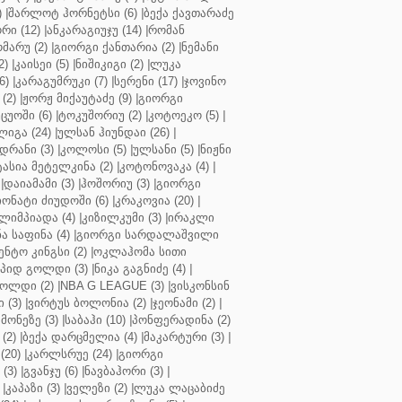
)
|
შარლოტ ჰორნეტსი (6)
|
ბექა ქავთარაძე
რი (12)
|
ანკარაგიუჯუ (14)
|
რომან
მარუ (2)
|
გიორგი ქანთარია (2)
|
ნემანი
2)
|
კაისეი (5)
|
ნიშიკიგი (2)
|
ლუკა
6)
|
კარაგუმრუკი (7)
|
სერენი (17)
|
ჯოვინო
(2)
|
ჟორჟ მიქაუტაძე (9)
|
გიორგი
ცუოში (6)
|
ტოკუშორიუ (2)
|
კოტოეკო (5)
|
იგა (24)
|
ულსან ჰიუნდაი (26)
|
დრანი (3)
|
კოლოსი (5)
|
ულსანი (5)
|
ნიჟნი
ტასია მეტელკინა (2)
|
კოტონოვაკა (4)
|
|
დაიამამი (3)
|
ჰოშორიუ (3)
|
გიორგი
ონატი ძიუდოში (6)
|
კრაკოვია (20)
|
ლიმპიადა (4)
|
კიზილკუმი (3)
|
ირაკლი
ა საფინა (4)
|
გიორგი სარდალაშვილი
ენტო კინგსი (2)
|
ოკლაჰომა სითი
პიდ გოლდი (3)
|
ნიკა გაგნიძე (4)
|
ოლდი (2)
|
NBA G LEAGUE (3)
|
ვისკონსინ
 (3)
|
ვირტუს ბოლონია (2)
|
ჯეონამი (2)
|
მონეზე (3)
|
საბაჰი (10)
|
პონფერადინა (2)
(2)
|
ბექა დარცმელია (4)
|
მაკარტური (3)
|
(20)
|
კარლსრუე (24)
|
გიორგი
(3)
|
გვანჯუ (6)
|
ნავბაჰორი (3)
|
|
კაპაზი (3)
|
ველეზი (2)
|
ლუკა ლაცაბიძე