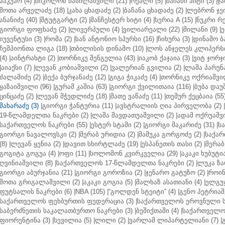
ჰაკუჰო (4)
|
ნიკოლოზ ბასილაშვილი (21)
|
რეალი (5)
|
მაიამი ჰიტი (3)
|
ჯა
შოთა არველაძე (18)
|
კახა ცხადაძე (2)
|
ბაჩანა ცხადაძე (2)
|
ლებრონ ჯეი
ანანიძე (40)
|
შტუტგარტი (2)
|
მანჩესტერ სიტი (4)
|
სერია A (15)
|
ნუკრი რე
გიორგი ფოფხაძე (2)
|
ლივერპული (4)
|
ვილიარეალი (22)
|
მილანი (9)
|
ე
იუვენტუსი (3)
|
რომა (2)
|
სან ანტონიო სპურსი (16)
|
ჩიხურა (3)
|
დინამო ბა
ჩემპიონთა ლიგა (18)
|
თბილისის დინამო (10)
|
ლოს ანჯელეს კლიპერსი
(4)
|
აინტრახტი (2)
|
თორნიკე შენგელია (43)
|
იაკობ ქაჯაია (3)
|
ვიტ ჯორჯი
|
აიაქსი (7)
|
ლევან კობიაშვილი (2)
|
ვალერიან გვილია (2)
|
ლაშა პარუნა
ძალამიძე (2)
|
ბექა ბურჯანაძე (12)
|
გიგა ჭიკაძე (4)
|
თორნიკე ოქრიაშვილ
ყაზაიშვილი (96)
|
გურამ კაშია (63)
|
გიორგი ქვილითაია (116)
|
ბუბა დაუ
ცინცაძე (2)
|
ლევან მჭედლიძე (18)
|
მათე ვაწაძე (11)
|
თემურ ქეცბაია (55
მახარაძე (3)
|
გიორგი ჭანტურია (11)
|
ავსტრალიის ღია პირველობა (2)
|
19-წლამდელთა ნაკრები (2)
|
ლაშა შავდათუაშვილი (2)
|
ადამ ოქრუაშვი
საქართველოს ნაკრები (55)
|
ესტერ სტამი (2)
|
გიორგი მაკარიძე (31)
|
ს
გიორგი ნავალოვსკი (2)
|
მერაბ ურიდია (2)
|
მამუკა გორგოძე (2)
|
საქარ
(8)
|
ლევან ყენია (2)
|
დავით სხირტლაძე (19)
|
ესპანეთის თასი (2)
|
მერაბ
გოგიტა გოგუა (4)
|
ოფი (11)
|
სოლომონ კვირკველია (29)
|
აკაკი ხუბუტია
ღვინიაშვილი (8)
|
საქართველოს 17-წლამდელთა ნაკრები (2)
|
ლუკა ზა
გიორგი აბურჯანია (21)
|
გიორგი გოროზია (2)
|
ჯენარო გატუზო (2)
|
როინ
შოთა გრიგალაშვილი (2)
|
აკაკი გოგია (5)
|
მალხაზ ასათიანი (4)
|
ელგუჯ
ფუტსალის ნაკრები (6)
|
NBA (105)
|
“გოლდენ სტეიტი” (4)
|
გენო პეტრიაშ
საქართველოს ფეხბურთის ფედერაცია (3)
|
საქართველოს ეროვნული ს
საბერძნეთის საკალათბურთო ნაკრები (3)
|
ბეშიქთაში (4)
|
საქართველოს
ფიორენტინა (3)
|
სევილია (5)
|
ლილი (2)
|
ვარლამ ლიპარტელიანი (7)
|