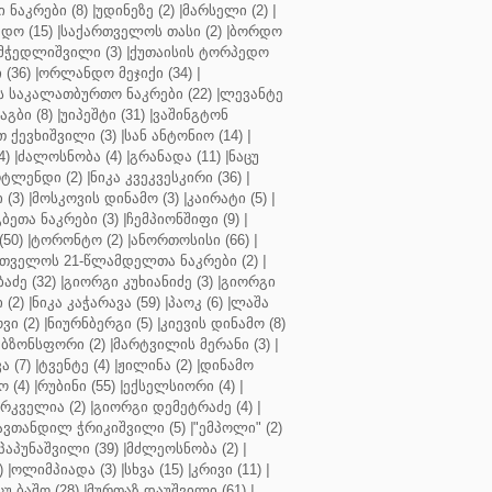
ნაკრები (8)
|
უდინეზე (2)
|
მარსელი (2)
|
დო (15)
|
საქართველოს თასი (2)
|
ბორდო
მჭედლიშვილი (3)
|
ქუთაისის ტორპედო
(36)
|
ორლანდო მეჯიქი (34)
|
 საკალათბურთო ნაკრები (22)
|
ლევანტე
აგბი (8)
|
უიპეშტი (31)
|
ვაშინგტონ
 ქევხიშვილი (3)
|
სან ანტონიო (14)
|
4)
|
ძალოსნობა (4)
|
გრანადა (11)
|
ნაცუ
ტლენდი (2)
|
ნიკა კვეკვესკირი (36)
|
 (3)
|
მოსკოვის დინამო (3)
|
კაირატი (5)
|
ეთა ნაკრები (3)
|
ჩემპიონშიფი (9)
|
50)
|
ტორონტო (2)
|
ანორთოსისი (66)
|
თველოს 21-წლამდელთა ნაკრები (2)
|
აძე (32)
|
გიორგი კუხიანიძე (3)
|
გიორგი
 (2)
|
ნიკა კაჭარავა (59)
|
პაოკ (6)
|
ლაშა
ვი (2)
|
ნიურნბერგი (5)
|
კიევის დინამო (8)
ბზონსფორი (2)
|
მარტვილის მერანი (3)
|
ა (7)
|
ტვენტე (4)
|
ჟილინა (2)
|
დინამო
 (4)
|
რუბინი (55)
|
ექსელსიორი (4)
|
ირკველია (2)
|
გიორგი დემეტრაძე (4)
|
ავთანდილ ჭრიკიშვილი (5)
|
"ემპოლი" (2)
პაპუნაშვილი (39)
|
მძლეოსნობა (2)
|
)
|
ოლიმპიადა (3)
|
სხვა (15)
|
კრივი (11)
|
ცუ ბაშო (28)
|
მურთაზ დაუშვილი (61)
|