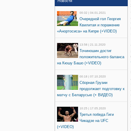
Новости
00:32 | 04.01.2021
Очередной гол Георгия
Квилитая и поражение
«Анортосиса» на Кипре (+VIDEO)
13:58 | 21.11.2020
Точиношин достиг
положительного баланса
на Кюшу Башо (+VIDEO)
00:18 | 07.10.2020
Сборная Грузии
продолжает подготовку к
матчу с Беларусью (+ ВИДЕО)
10:25 | 17.05.2020
Третья победа Гиги
Чикадзе на UFC
(+VIDEO)