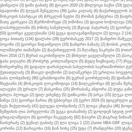
ცხინვალი (3)
|
ჯიმი ტაბიძე (8)
|
ტოკიო 2020 (3)
|
მილუოკი ბაქსი (33)
|
ვლა
სტადიონი (5)
|
ლევან შენგელია (39)
|
კახა კალაძე (6)
|
საქართველოს ჰო
მოსკოვის სპარტაკი (4)
|
ბრუკლინ ნეტსი (5)
|
რომან ჭანტურია (3)
|
საფრა
მათე კვირკვია (2)
|
ჩერნომორეცი (3)
|
ომონია (3)
|
დავით ხოჭოლავა (16
ლიპარტელიანი (6)
|
ონისე სანებლიძე (3)
|
ზვიად პატარიძე (2)
|
გიორგი 
(50)
|
გიორგი გველესიანი (14)
|
გუგა ფალავანდიშვილი (2)
|
ლიგა 2 (14)
გოგა ბითაძე (134)
|
დალასი (28)
|
ევრობასკეტ 2017 (2)
|
სანდრო მამუკელ
პოგონი (3)
|
გიორგი წიტაიშვილი (33)
|
სანდრო ბაზაძე (2)
|
ხობის კოლხე
ოლიმპიური თამაშები (2)
|
საქართველოს 21-წლამდე ნაკრები (5)
|
ოთარ
რიო 2016 (17)
|
ზურაბ იაკობიშვილი (2)
|
მიხეილ ყაველაშვილი (2)
|
პაოკი
|
ჯაბა ჯიღაური (8)
|
რობერტ კობლიაშვილი (5)
|
ბუდუ ზივზივაძე (77)
|
რევ
მორეირენსე (6)
|
ვიტალი დარასელიას სახელობის საერთაშორისო ტურ
ქუთათელაძე (3)
|
მაიკლ დიქსონი (2)
|
ალაშკერტი (2)
|
კრილია სოვეტოვი
საბა ლობჟანიძე (90)
|
კრასნოდარი (6)
|
გურამ გიორბელიძე (6)
|
დინამო 
ჩხეტიანი (4)
|
მოსკოვის ლოკომოტივი (14)
|
სილკებორგი (8)
|
ლაშა შერ
ალავესი (3)
|
ურალი (7)
|
ბასკონია (25)
|
მორაბანკ ანდორა (2)
|
იუტა ჯაზი
ვისლა პლოცკი (2)
|
ჟილ ვისენტე (5)
|
ეთნიკოსი (3)
|
არკა (15)
|
ლუკა ლოჩ
ნინუა (11)
|
გიორგი ზარია (8)
|
ესბიერგი (3)
|
ევრო 2024 (5)
|
ფიგურული ცი
ბექა მიქელთაძე (41)
|
ელგუჯა ლობჯანიძე (17)
|
ლიგა ენდესა (46)
|
სოფი
მემფისის ღია პირველობა (3)
|
გეგა დიასამიძე (2)
|
გოლდენ სტეიტ უორ
გრიგალაშვილი (6)
|
გიორგი ჩაკვეტაძე (82)
|
სპაერი (2)
|
ბაგრატ ნინიაშ
მაისურაძე (2)
|
ჯემალ ტაბიძე (2)
|
ლა ლიგა 2 (22)
|
Junior NBA-GBF ლიგა 
კორონა (12)
|
სარაგოსა (16)
|
სან ხოსე (25)
|
უფა (7)
|
რანდერსი (20)
|
ტენე