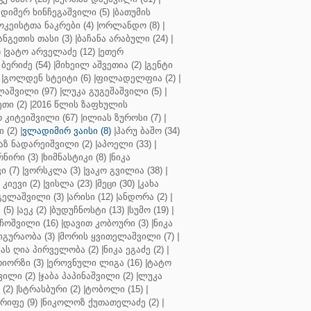
დიმერ ხინჩეგაშვილი (5)
|
ბათუმის
კეისტთა ნაკრები (4)
|
ორლანდო (8)
|
ნგეთის თასი (3)
|
ბაჩანა არაბული (24)
|
)
|
ვატო არველაძე (12)
|
ეთერ
ბერიძე (54)
|
მიხეილ აშვეთია (2)
|
გენტი
|
გოლდენ სტეიტი (6)
|
ფილადელფია (2)
|
აშვილი (97)
|
ლუკა გუგეშაშვილი (5)
|
თი (2)
|
2016 წლის ზაფხულის
 კიტეიშვილი (67)
|
ილიას ზუროსი (7)
|
 (2)
|
ვლადიმირ ვაისი (8)
|
ჰარუ ბაშო (34)
აზ ნადარეიშვილი (2)
|
აპოელი (33)
|
ნირი (3)
|
ხიმნასტიკი (8)
|
ნიკა
 (7)
|
ვორსკლა (3)
|
ვაკო გვილია (38)
|
კიევი (2)
|
ვისლა (23)
|
მეცი (30)
|
კახა
გელაშვილი (3)
|
არისი (12)
|
ანდორა (2)
|
 (5)
|
აეკ (2)
|
ბუდუჩნოსტი (13)
|
სუმო (19)
|
ოშვილი (16)
|
დავით კობოური (3)
|
ნიკა
გურაობა (3)
|
მორის ყვითელაშვილი (7)
|
ას ღია პირველობა (2)
|
ნიკა ეგაძე (2)
|
იორზი (3)
|
ეროვნული ლიგა (16)
|
ტატო
ვილი (2)
|
ჯაბა პაპინაშვილი (2)
|
ლუკა
(2)
|
სტრასბური (2)
|
ტობოლი (15)
|
რიფე (9)
|
ნიკოლოზ ქუთათელაძე (2)
|