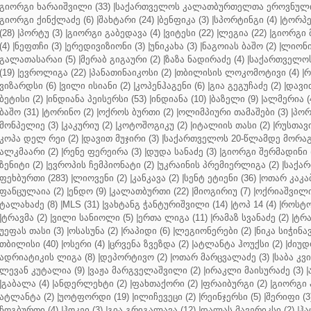
გიორგი ხარაიშვილი (33)
|
საქართველოს კალათბურთელთა ეროვნული 
გიორგი ქინქლაძე (6)
|
შახტარი (24)
|
ბენფიკა (3)
|
სპორტინგი (4)
|
ტორპე
(28)
|
პორტუ (3)
|
გიორგი გაბედავა (4)
|
ვიტესი (22)
|
ლეგია (22)
|
გიორგი 
(4)
|
ნეფთჩი (3)
|
ერედივიზიონი (3)
|
უნიკახა (3)
|
ნაგოიას ბაშო (2)
|
ლიონი 
გალათასარაი (5)
|
მერაბ გიგაური (2)
|
ზაზა ნადირაძე (4)
|
საქართველოს
(19)
|
ევროლიგა (22)
|
პანათინაიკოსი (2)
|
თბილისის ლოკომოტივი (4)
|
რ
ვიზარდსი (6)
|
ვილი ისიანი (2)
|
კოპენჰაგენი (6)
|
გია გეგუჩაძე (2)
|
დავით
ბეტისი (2)
|
ინდიანა პეისერსი (53)
|
ინდიანა (10)
|
ბაზელი (9)
|
ალმერია (
ბაშო (31)
|
ტორინო (2)
|
ოქროს ბურთი (2)
|
ოლიმპიური თამაშები (3)
|
პორ
მონპელიე (3)
|
კაკურიუ (2)
|
კოტოშოგიკუ (2)
|
იტალიის თასი (2)
|
რუსთავი
კოპა დელ რეი (2)
|
დავით მუჯირი (3)
|
საქართველოს 20-წლამდე მორაგბ
ალკმაარი (2)
|
რენე ფერეირა (3)
|
დუდა სანაძე (3)
|
გიორგი შერმადინი (
ზენიტი (2)
|
ევროპის ჩემპიონატი (2)
|
უკრაინის პრემიერლიგა (2)
|
საქარ
ფეხბურთი (283)
|
ლიოვენი (2)
|
კანკავა (2)
|
სენტ ეტიენი (36)
|
ოთარ კაკაბ
ფანცულაია (2)
|
ენდო (9)
|
კალათბურთი (22)
|
მიოგირიუ (7)
|
ოქრიაშვილი
ტალახაძე (8)
|
MLS (31)
|
ვახტანგ ჭანტურიშვილი (14)
|
ტოპ 14 (4)
|
როსტო
|
ტრავმა (2)
|
ვილი სანიოლი (5)
|
ერთა ლიგა (11)
|
რამაზ სვანაძე (2)
|
ტრა
უეფას თასი (3)
|
ოსასუნა (2)
|
რაპიდი (6)
|
ლეგიონერები (2)
|
ნიკა სიჭინავ
თბილისი (40)
|
ოსერი (4)
|
ცრვენა ზვეზდა (2)
|
ატლანტა ჰოუქსი (2)
|
ძიუდო
ადრიატიკის ლიგა (8)
|
დეპორტივო (2)
|
ოთარ მარცვალაძე (3)
|
საბა კვ
ლევან კუტალია (9)
|
ვაჟა მარგველაშვილი (2)
|
ირაკლი მაისურაძე (3)
|
|
გაბალა (4)
|
ანდერლეხტი (2)
|
ფახთაქორი (2)
|
ფრაიბურგი (2)
|
გიორგი 
ატლანტა (2)
|
უოტფორდი (19)
|
ილიჩევეცი (2)
|
რეინჯერსი (5)
|
შერიფი (3
ჩოგბურთი (4)
|
ჰოკეი (3)
|
გია გრიგალავა (12)
|
დალას მავერიკსი (2)
|
ჰა