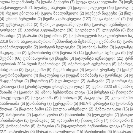
ილია სულამანიძე (3)
|
ლაშა ბექაური (7)
|
ლუკა ლაკვეხელიანი (3)
|
თემ
საქართველოს 21 წლამდე ნაკრები (2)
|
დავით ვოლკოვი (45)
|
გიორგი 
(4)
|
რეჯიო ემილია (4)
|
გელა ზაალიშვილი (2)
|
დენვერ ნაგეტსი (2)
|
ნიუ 
(4)
|
უნიონ ბერლინი (2)
|
ხვიჩა კვარაცხელია (127)
|
“მეგა ბემაქსი” (2)
|
ზუ
(2)
|
ექსტრაკლასა (2)
|
ზურიკო დავითაშვილი (96)
|
გიორგი ივანიშვილი (
გორგაძე (3)
|
გიორგი გულიაშვილი (36)
|
სეტუბალი (7)
|
ლუცერნი (6)
|
მა
რასინგი (7)
|
ტარაზი (3)
|
ვიტორია (2)
|
საქართველოს საკალთბურთო ნაკ
2019 წლის საკალათბურთო ჩემპიონატის შესარჩევი ტურნირი (3)
|
გორი
ტიმბერვლულვზი (2)
|
ბოსტონ სელტიკსი (3)
|
ფინიქს სანსი (3)
|
ატლანტა 
მაკფადენი (2)
|
ფროზინონე (20)
|
სერია B (14)
|
დუნაისკა სტრედა (9)
|
პუ
შტურმი (66)
|
ქონიასფორი (8)
|
შავესი (3)
|
ატლანტა იუნაიტედი (21)
|
ტრნ
ევროპის 2024 წლის ჩემპიონატი (3)
|
იბეროსტარ ტენერიფე (8)
|
სპარტაკ
პისტონსი (3)
|
ტაკაკეიშო (6)
|
რევაზ ინჯგია (4)
|
ალინა ურუშაძე (4)
|
გიპუზ
გაფრინდაშვილი (4)
|
ზაგლებიე (6)
|
ლევან ხარაბაძე (6)
|
გორნიკი (5)
|
ფ
მაგდებურგი (2)
|
მიტორიუ (2)
|
ალ-ჰილალი (2)
|
ტამავაში (7)
|
გიორგი ბე
კრაიოვა (15)
|
კრისტალბეთ ეროვნული ლიგა (2)
|
ევრო 2020-ის შესარჩე
მაიამი (4)
|
კადისი (6)
|
აზიის ჩემპიონთა ლიგა (16)
|
ბრესტი (2)
|
ჩიოტარი
ჰოკუტოფუჯი (2)
|
იუტაკაიამა (5)
|
იჩინოჯო (6)
|
ტაკაგენჯი (3)
|
კუოკოშუჰო 
ასანოიამა (6)
|
ტობიზარუ (7)
|
ცურუგიშო (5)
|
NBA-ს დრაფტი (3)
|
ტორონტო
შოდაი (5)
|
ნაგოია ბაშო (22)
|
ტულის არსენალი (2)
|
მეზოკოვესდი (15)
|
პ
(2)
|
შახტიორი (2)
|
ადანასფორი (3)
|
პანიონისი (3)
|
ლოკერენი (7)
|
ტოკიო
იჩიამამოტო (3)
|
ტომოკაძე (2)
|
დაიეიშო (4)
|
ჩიიოტარიუ (7)
|
იროდორი (
(2)
|
ქონიასპორი (8)
|
ბურგოსი (3)
|
წყალბურთის ჩემპიონთა ლიგა (3)
|
ლუ
(27)
|
კოტოშოჰო (3)
|
მერაბ დვალიშვილი (15)
|
ტოჩინოინი (4)
|
ტაკარაფუჯ