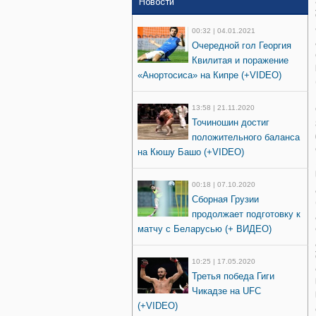
Новости
00:32 | 04.01.2021
Очередной гол Георгия
Квилитая и поражение
«Анортосиса» на Кипре (+VIDEO)
13:58 | 21.11.2020
Точиношин достиг
положительного баланса
на Кюшу Башо (+VIDEO)
00:18 | 07.10.2020
Сборная Грузии
продолжает подготовку к
матчу с Беларусью (+ ВИДЕО)
10:25 | 17.05.2020
Третья победа Гиги
Чикадзе на UFC
(+VIDEO)