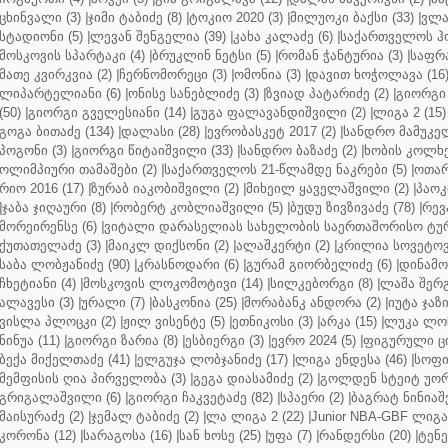
ცხინვალი (3)
|
ჯიმი ტაბიძე (8)
|
ტოკიო 2020 (3)
|
მილუოკი ბაქსი (33)
|
ვლა
სტადიონი (5)
|
ლევან შენგელია (39)
|
კახა კალაძე (6)
|
საქართველოს ჰო
მოსკოვის სპარტაკი (4)
|
ბრუკლინ ნეტსი (5)
|
რომან ჭანტურია (3)
|
საფრა
მათე კვირკვია (2)
|
ჩერნომორეცი (3)
|
ომონია (3)
|
დავით ხოჭოლავა (16
ლიპარტელიანი (6)
|
ონისე სანებლიძე (3)
|
ზვიად პატარიძე (2)
|
გიორგი 
(50)
|
გიორგი გველესიანი (14)
|
გუგა ფალავანდიშვილი (2)
|
ლიგა 2 (15)
გოგა ბითაძე (134)
|
დალასი (28)
|
ევრობასკეტ 2017 (2)
|
სანდრო მამუკელ
პოგონი (3)
|
გიორგი წიტაიშვილი (33)
|
სანდრო ბაზაძე (2)
|
ხობის კოლხე
ოლიმპიური თამაშები (2)
|
საქართველოს 21-წლამდე ნაკრები (5)
|
ოთარ
რიო 2016 (17)
|
ზურაბ იაკობიშვილი (2)
|
მიხეილ ყაველაშვილი (2)
|
პაოკი
|
ჯაბა ჯიღაური (8)
|
რობერტ კობლიაშვილი (5)
|
ბუდუ ზივზივაძე (78)
|
რევ
მორეირენსე (6)
|
ვიტალი დარასელიას სახელობის საერთაშორისო ტურ
ქუთათელაძე (3)
|
მაიკლ დიქსონი (2)
|
ალაშკერტი (2)
|
კრილია სოვეტოვი
საბა ლობჟანიძე (90)
|
კრასნოდარი (6)
|
გურამ გიორბელიძე (6)
|
დინამო 
ჩხეტიანი (4)
|
მოსკოვის ლოკომოტივი (14)
|
სილკებორგი (8)
|
ლაშა შერ
ალავესი (3)
|
ურალი (7)
|
ბასკონია (25)
|
მორაბანკ ანდორა (2)
|
იუტა ჯაზი
ვისლა პლოცკი (2)
|
ჟილ ვისენტე (5)
|
ეთნიკოსი (3)
|
არკა (15)
|
ლუკა ლოჩ
ნინუა (11)
|
გიორგი ზარია (8)
|
ესბიერგი (3)
|
ევრო 2024 (5)
|
ფიგურული ცი
ბექა მიქელთაძე (41)
|
ელგუჯა ლობჯანიძე (17)
|
ლიგა ენდესა (46)
|
სოფი
მემფისის ღია პირველობა (3)
|
გეგა დიასამიძე (2)
|
გოლდენ სტეიტ უორ
გრიგალაშვილი (6)
|
გიორგი ჩაკვეტაძე (82)
|
სპაერი (2)
|
ბაგრატ ნინიაშ
მაისურაძე (2)
|
ჯემალ ტაბიძე (2)
|
ლა ლიგა 2 (22)
|
Junior NBA-GBF ლიგა 
კორონა (12)
|
სარაგოსა (16)
|
სან ხოსე (25)
|
უფა (7)
|
რანდერსი (20)
|
ტენე