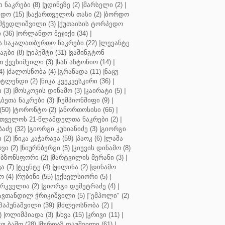
ნაკრები (8)
|
უდინეზე (2)
|
მარსელი (2)
|
დო (15)
|
საქართველოს თასი (2)
|
ბორდო
მჭედლიშვილი (3)
|
ქუთაისის ტორპედო
(36)
|
ორლანდო მეჯიქი (34)
|
 საკალათბურთო ნაკრები (22)
|
ლევანტე
აგბი (8)
|
უიპეშტი (31)
|
ვაშინგტონ
 ქევხიშვილი (3)
|
სან ანტონიო (14)
|
4)
|
ძალოსნობა (4)
|
გრანადა (11)
|
ნაცუ
ტლენდი (2)
|
ნიკა კვეკვესკირი (36)
|
 (3)
|
მოსკოვის დინამო (3)
|
კაირატი (5)
|
ეთა ნაკრები (3)
|
ჩემპიონშიფი (9)
|
50)
|
ტორონტო (2)
|
ანორთოსისი (66)
|
თველოს 21-წლამდელთა ნაკრები (2)
|
აძე (32)
|
გიორგი კუხიანიძე (3)
|
გიორგი
 (2)
|
ნიკა კაჭარავა (59)
|
პაოკ (6)
|
ლაშა
ვი (2)
|
ნიურნბერგი (5)
|
კიევის დინამო (8)
ბზონსფორი (2)
|
მარტვილის მერანი (3)
|
ა (7)
|
ტვენტე (4)
|
ჟილინა (2)
|
დინამო
 (4)
|
რუბინი (55)
|
ექსელსიორი (5)
|
ირკველია (2)
|
გიორგი დემეტრაძე (4)
|
ავთანდილ ჭრიკიშვილი (5)
|
"ემპოლი" (2)
პაპუნაშვილი (39)
|
მძლეოსნობა (2)
|
)
|
ოლიმპიადა (3)
|
სხვა (15)
|
კრივი (11)
|
ცუ ბაშო (28)
|
მურთაზ დაუშვილი (61)
|