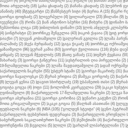
ჰაკუჰო (4)
|
ნიკოლოზ ბასილაშვილი (21)
|
რეალი (5)
|
მაიამი ჰიტი (3)
|
ჯა
შოთა არველაძე (18)
|
კახა ცხადაძე (2)
|
ბაჩანა ცხადაძე (2)
|
ლებრონ ჯეი
ანანიძე (40)
|
შტუტგარტი (2)
|
მანჩესტერ სიტი (4)
|
სერია A (15)
|
ნუკრი რე
გიორგი ფოფხაძე (2)
|
ლივერპული (4)
|
ვილიარეალი (23)
|
მილანი (9)
|
ე
იუვენტუსი (3)
|
რომა (2)
|
სან ანტონიო სპურსი (16)
|
ჩიხურა (3)
|
დინამო ბა
ჩემპიონთა ლიგა (18)
|
თბილისის დინამო (10)
|
ლოს ანჯელეს კლიპერსი
(4)
|
აინტრახტი (2)
|
თორნიკე შენგელია (43)
|
იაკობ ქაჯაია (3)
|
ვიტ ჯორჯი
|
აიაქსი (7)
|
ლევან კობიაშვილი (2)
|
ვალერიან გვილია (2)
|
ლაშა პარუნა
ძალამიძე (2)
|
ბექა ბურჯანაძე (12)
|
გიგა ჭიკაძე (4)
|
თორნიკე ოქრიაშვილ
ყაზაიშვილი (96)
|
გურამ კაშია (63)
|
გიორგი ქვილითაია (116)
|
ბუბა დაუ
ცინცაძე (2)
|
ლევან მჭედლიძე (18)
|
მათე ვაწაძე (11)
|
თემურ ქეცბაია (55
მახარაძე (3)
|
გიორგი ჭანტურია (11)
|
ავსტრალიის ღია პირველობა (2)
|
19-წლამდელთა ნაკრები (2)
|
ლაშა შავდათუაშვილი (2)
|
ადამ ოქრუაშვი
საქართველოს ნაკრები (55)
|
ესტერ სტამი (2)
|
გიორგი მაკარიძე (31)
|
ს
გიორგი ნავალოვსკი (2)
|
მერაბ ურიდია (2)
|
მამუკა გორგოძე (2)
|
საქარ
(8)
|
ლევან ყენია (2)
|
დავით სხირტლაძე (19)
|
ესპანეთის თასი (2)
|
მერაბ
გოგიტა გოგუა (4)
|
ოფი (11)
|
სოლომონ კვირკველია (29)
|
აკაკი ხუბუტია
ღვინიაშვილი (8)
|
საქართველოს 17-წლამდელთა ნაკრები (2)
|
ლუკა ზა
გიორგი აბურჯანია (21)
|
გიორგი გოროზია (2)
|
ჯენარო გატუზო (2)
|
როინ
შოთა გრიგალაშვილი (2)
|
აკაკი გოგია (5)
|
მალხაზ ასათიანი (4)
|
ელგუჯ
ფუტსალის ნაკრები (6)
|
NBA (105)
|
“გოლდენ სტეიტი” (4)
|
გენო პეტრიაშ
საქართველოს ფეხბურთის ფედერაცია (3)
|
საქართველოს ეროვნული ს
საბერძნეთის საკალათბურთო ნაკრები (3)
|
ბეშიქთაში (4)
|
საქართველოს
ფიორენტინა (3)
|
სევილია (5)
|
ლილი (2)
|
ვარლამ ლიპარტელიანი (7)
|