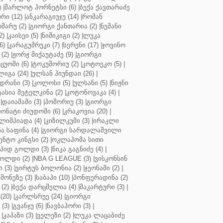
)
|
შარლოტ ჰორნეტსი (6)
|
ბექა ქავთარაძე
რი (12)
|
ანკარაგიუჯუ (14)
|
რომან
მარუ (2)
|
გიორგი ქანთარია (2)
|
ნემანი
2)
|
კაისეი (5)
|
ნიშიკიგი (2)
|
ლუკა
6)
|
კარაგუმრუკი (7)
|
სერენი (17)
|
ჯოვინო
(2)
|
ჟორჟ მიქაუტაძე (9)
|
გიორგი
ცუოში (6)
|
ტოკუშორიუ (2)
|
კოტოეკო (5)
|
იგა (24)
|
ულსან ჰიუნდაი (26)
|
დრანი (3)
|
კოლოსი (5)
|
ულსანი (5)
|
ნიჟნი
ტასია მეტელკინა (2)
|
კოტონოვაკა (4)
|
|
დაიამამი (3)
|
ჰოშორიუ (3)
|
გიორგი
ონატი ძიუდოში (6)
|
კრაკოვია (20)
|
ლიმპიადა (4)
|
კიზილკუმი (3)
|
ირაკლი
ა საფინა (4)
|
გიორგი სარდალაშვილი
ენტო კინგსი (2)
|
ოკლაჰომა სითი
პიდ გოლდი (3)
|
ნიკა გაგნიძე (4)
|
ოლდი (2)
|
NBA G LEAGUE (3)
|
ვისკონსინ
 (3)
|
ვირტუს ბოლონია (2)
|
ჯეონამი (2)
|
მონეზე (3)
|
საბაჰი (10)
|
პონფერადინა (2)
(2)
|
ბექა დარცმელია (4)
|
მაკარტური (3)
|
(20)
|
კარლსრუე (24)
|
გიორგი
(3)
|
გვანჯუ (6)
|
ნავბაჰორი (3)
|
|
კაპაზი (3)
|
ველეზი (2)
|
ლუკა ლაცაბიძე