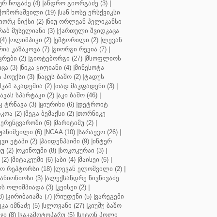
ურ ჩოგაძე (4)
|
ანდრო გიორგაძე (3)
|
ქოჩორაშვილი (19)
|
სან ხოსე ერსქვიკსი
იორკ ნიქსი (2)
|
ნიუ ორლეან პელიკანსი
რაბ მუსელიანი (3)
|
ქართული შვიდკაცა
4)
|
ოლიმპიკი (2)
|
ეშტორილი (2)
|
ლევან
რია კაზაკოვა (7)
|
გიორგი რევია (7)
|
რები (2)
|
გიოტებორგი (27)
|
მსოფლიოს
ცა (3)
|
ნიკა ყიფიანი (4)
|
მინესოტა
ჰოუქსი (3)
|
ნაცუს ბაშო (2)
|
ტადუს
შკაშ აკადემია (2)
|
თად მაკფადენი (3)
|
ავას სპარტაკი (2)
|
აკი ბაშო (46)
|
 ტრნავა (3)
|
ციურიხი (6)
|
დეტროიტ
კოა (2)
|
მეგა ბემაქსი (2)
|
თორნიკე
ერენცვაროში (6)
|
მარიტიმუ (2)
|
ჟანიშვილი (6)
|
NCAA (10)
|
სარაევო (26)
|
ვი ეტაპი (2)
|
ჰაიდენჰაიმი (9)
|
ინტერ
უ (2)
|
ოკინოუმი (8)
|
სოკოკურაი (3)
|
(2)
|
მიტაკეუმი (6)
|
აბი (4)
|
მაისეი (6)
|
 რეპტორსი (18)
|
ლევან ელოშვილი (2)
|
ანიონიოსი (3)
|
ალექსანდრე წივწივაძე
ს ოლიმპიადა (3)
|
კეისეი (2)
|
3)
|
კირიბაიამა (7)
|
რიუდენი (5)
|
ვარეგემი
კა იმნაძე (5)
|
სლოვანი (27)
|
კიუშუ ბაშო
ი (8)
|
ვაკამოტოჰარუ (5)
|
სეტონ ჰოლი