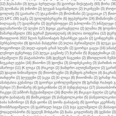
(12)
|
სეპაჰანი (3)
|
ლუკა ბერულავა (5)
|
გიორგი მიქაუტაძე (93)
|
ზირა (36
(3)
|
ლოზანა (4)
|
ონოშო (2)
|
ლევან საგინაშვილი (2)
|
ოკინეუმი (3)
|
როტო
დოლიძე (5)
|
კაისარი (7)
|
ტაკანოშო (3)
|
შოჰოზანი (2)
|
კაგაიაკი (7)
|
ჩიიო
(2)
|
UFC (30)
|
აგმკ (2)
|
ვოლფსბერგერი (6)
|
ფეჰერვარი (24)
|
შიმანოუმი (
სილაგაძე (7)
|
ვალმიერა (2)
|
ტერენოფუჯი (2)
|
აპოლონი (7)
|
ინჰულეცი (
ფლამარიონი (2)
|
ლეხი (17)
|
ხვიცა კვარაცხელია (2)
|
ლამია (9)
|
ჯოვინო 
მამარდაშვილი (35)
|
გურამ ქუთათელაძე (4)
|
ილია თოფურია (12)
|
ტერუ
მსოფლიოს 2022 წლის ჩემპიონატის შესარჩევი ეტაპი (2)
|
კონფერენს ლ
პერსეპოლისი (9)
|
დოჰას მასტერსი (2)
|
ილია ბერიაშვილი (3)
|
ლუკა გა
ნოვგოროდი (2)
|
თელ-ავივის გრან სლემი (2)
|
გიორგი გაგუა (16)
|
ანას
ლენოვო ტენერიფე (12)
|
ლუკა გაგნიძე (7)
|
სერანი (5)
|
ნეფტეხიმიკი (2)
აბუაშვილი (5)
|
ჰატაისპორი (18)
|
დენვერ ნაგეთსი (2)
|
მსოფლიოს ჩემპი
ნიუკასლ ჯეტსი (16)
|
ჩიიონო (3)
|
დოქსა (3)
|
პოდბესკიძიე (3)
|
პარიზის ო
აზაროვი (11)
|
K ლიგა (3)
|
რაკოვი (2)
|
სანდრო ალთუნაშვილი (2)
|
კარინ
(2)
|
დავით ნინიაშვილი (5)
|
ჩიიონოკუნი (3)
|
მემფის გრიზლი (4)
|
საკრამ
თანდერი (2)
|
ლეუვენი (2)
|
აკუა (2)
|
G ლიგა (8)
|
ჩიიოშომა (2)
|
გრანდ რა
ანასტასია გუბანოვა (3)
|
გიორგი გოჩოლეიშვილი (9)
|
გრანდ რაპიდს გ
ჰერდი (7)
|
ჩიომარუ (4)
|
ვისკონსინი (2)
|
II ბუნდესლიგა (17)
|
ჰათაისპორი
რაკუვი (2)
|
ანზორ მექვაბიშვილი (16)
|
ზლინი (4)
|
ჩიკაგო ბულსი (2)
|
კრე
|
იური ტაბატაძე (6)
|
ნიშიკიფუჯი (3)
|
პანეტოლიკოსი (5)
|
პანეთოლიკოსი 
საბა საზონოვი (2)
|
ნეს ციონა (2)
|
თომა ტაბატაძე (6)
|
გიორგი კვერნაძე 
მოისწრაფიშვილი (3)
|
გაბრიელ სიგუა (12)
|
ივა გელაშვილი (2)
|
ნასაფი 
ქოჯაელისპორი (5)
|
ველეზ მოსტარი (2)
|
საბა გოგლიჩიძე (8)
|
ჟენისი (3)