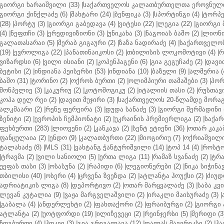
გიორგი ხარაიშვილი (33)
|
საქართველოს კალათბურთელთა ეროვნული 
გიორგი ქინქლაძე (6)
|
შახტარი (24)
|
ბენფიკა (3)
|
სპორტინგი (4)
|
ტორპე
(28)
|
პორტუ (3)
|
გიორგი გაბედავა (4)
|
ვიტესი (22)
|
ლეგია (22)
|
გიორგი 
(4)
|
ნეფთჩი (3)
|
ერედივიზიონი (3)
|
უნიკახა (3)
|
ნაგოიას ბაშო (2)
|
ლიონი 
გალათასარაი (5)
|
მერაბ გიგაური (2)
|
ზაზა ნადირაძე (4)
|
საქართველოს
(19)
|
ევროლიგა (22)
|
პანათინაიკოსი (2)
|
თბილისის ლოკომოტივი (4)
|
რ
ვიზარდსი (6)
|
ვილი ისიანი (2)
|
კოპენჰაგენი (6)
|
გია გეგუჩაძე (2)
|
დავით
ბეტისი (2)
|
ინდიანა პეისერსი (53)
|
ინდიანა (10)
|
ბაზელი (9)
|
ალმერია (
ბაშო (31)
|
ტორინო (2)
|
ოქროს ბურთი (2)
|
ოლიმპიური თამაშები (3)
|
პორ
მონპელიე (3)
|
კაკურიუ (2)
|
კოტოშოგიკუ (2)
|
იტალიის თასი (2)
|
რუსთავი
კოპა დელ რეი (2)
|
დავით მუჯირი (3)
|
საქართველოს 20-წლამდე მორაგბ
ალკმაარი (2)
|
რენე ფერეირა (3)
|
დუდა სანაძე (3)
|
გიორგი შერმადინი (
ზენიტი (2)
|
ევროპის ჩემპიონატი (2)
|
უკრაინის პრემიერლიგა (2)
|
საქარ
ფეხბურთი (283)
|
ლიოვენი (2)
|
კანკავა (2)
|
სენტ ეტიენი (36)
|
ოთარ კაკაბ
ფანცულაია (2)
|
ენდო (9)
|
კალათბურთი (22)
|
მიოგირიუ (7)
|
ოქრიაშვილი
ტალახაძე (8)
|
MLS (31)
|
ვახტანგ ჭანტურიშვილი (14)
|
ტოპ 14 (4)
|
როსტო
|
ტრავმა (2)
|
ვილი სანიოლი (5)
|
ერთა ლიგა (11)
|
რამაზ სვანაძე (2)
|
ტრა
უეფას თასი (3)
|
ოსასუნა (2)
|
რაპიდი (6)
|
ლეგიონერები (2)
|
ნიკა სიჭინავ
თბილისი (40)
|
ოსერი (4)
|
ცრვენა ზვეზდა (2)
|
ატლანტა ჰოუქსი (2)
|
ძიუდო
ადრიატიკის ლიგა (8)
|
დეპორტივო (2)
|
ოთარ მარცვალაძე (3)
|
საბა კვ
ლევან კუტალია (9)
|
ვაჟა მარგველაშვილი (2)
|
ირაკლი მაისურაძე (3)
|
|
გაბალა (4)
|
ანდერლეხტი (2)
|
ფახთაქორი (2)
|
ფრაიბურგი (2)
|
გიორგი 
ატლანტა (2)
|
უოტფორდი (19)
|
ილიჩევეცი (2)
|
რეინჯერსი (5)
|
შერიფი (3
ჩოგბურთი (4)
|
ჰოკეი (3)
|
გია გრიგალავა (12)
|
დალას მავერიკსი (2)
|
ჰა