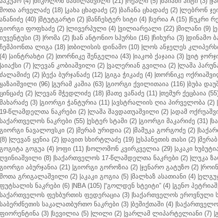
ჰაკუჰო (4)
|
ნიკოლოზ ბასილაშვილი (21)
|
რეალი (5)
|
მაიამი ჰიტი (3)
|
ჯა
შოთა არველაძე (18)
|
კახა ცხადაძე (2)
|
ბაჩანა ცხადაძე (2)
|
ლებრონ ჯეი
ანანიძე (40)
|
შტუტგარტი (2)
|
მანჩესტერ სიტი (4)
|
სერია A (15)
|
ნუკრი რე
გიორგი ფოფხაძე (2)
|
ლივერპული (4)
|
ვილიარეალი (22)
|
მილანი (9)
|
ე
იუვენტუსი (3)
|
რომა (2)
|
სან ანტონიო სპურსი (16)
|
ჩიხურა (3)
|
დინამო ბა
ჩემპიონთა ლიგა (18)
|
თბილისის დინამო (10)
|
ლოს ანჯელეს კლიპერსი
(4)
|
აინტრახტი (2)
|
თორნიკე შენგელია (43)
|
იაკობ ქაჯაია (3)
|
ვიტ ჯორჯი
|
აიაქსი (7)
|
ლევან კობიაშვილი (2)
|
ვალერიან გვილია (2)
|
ლაშა პარუნა
ძალამიძე (2)
|
ბექა ბურჯანაძე (12)
|
გიგა ჭიკაძე (4)
|
თორნიკე ოქრიაშვილ
ყაზაიშვილი (96)
|
გურამ კაშია (63)
|
გიორგი ქვილითაია (116)
|
ბუბა დაუ
ცინცაძე (2)
|
ლევან მჭედლიძე (18)
|
მათე ვაწაძე (11)
|
თემურ ქეცბაია (55
მახარაძე (3)
|
გიორგი ჭანტურია (11)
|
ავსტრალიის ღია პირველობა (2)
|
19-წლამდელთა ნაკრები (2)
|
ლაშა შავდათუაშვილი (2)
|
ადამ ოქრუაშვი
საქართველოს ნაკრები (55)
|
ესტერ სტამი (2)
|
გიორგი მაკარიძე (31)
|
ს
გიორგი ნავალოვსკი (2)
|
მერაბ ურიდია (2)
|
მამუკა გორგოძე (2)
|
საქარ
(8)
|
ლევან ყენია (2)
|
დავით სხირტლაძე (19)
|
ესპანეთის თასი (2)
|
მერაბ
გოგიტა გოგუა (4)
|
ოფი (11)
|
სოლომონ კვირკველია (29)
|
აკაკი ხუბუტია
ღვინიაშვილი (8)
|
საქართველოს 17-წლამდელთა ნაკრები (2)
|
ლუკა ზა
გიორგი აბურჯანია (21)
|
გიორგი გოროზია (2)
|
ჯენარო გატუზო (2)
|
როინ
შოთა გრიგალაშვილი (2)
|
აკაკი გოგია (5)
|
მალხაზ ასათიანი (4)
|
ელგუჯ
ფუტსალის ნაკრები (6)
|
NBA (105)
|
“გოლდენ სტეიტი” (4)
|
გენო პეტრიაშ
საქართველოს ფეხბურთის ფედერაცია (3)
|
საქართველოს ეროვნული ს
საბერძნეთის საკალათბურთო ნაკრები (3)
|
ბეშიქთაში (4)
|
საქართველოს
ფიორენტინა (3)
|
სევილია (5)
|
ლილი (2)
|
ვარლამ ლიპარტელიანი (7)
|