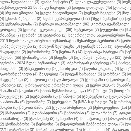
ილია სულამანიძე (3)
|
ლაშა ბექაური (7)
|
ლუკა ლაკვეხელიანი (3)
|
თემ
საქართველოს 21 წლამდე ნაკრები (2)
|
დავით ვოლკოვი (45)
|
გიორგი 
(4)
|
რეჯიო ემილია (4)
|
გელა ზაალიშვილი (2)
|
დენვერ ნაგეტსი (2)
|
ნიუ 
(4)
|
უნიონ ბერლინი (2)
|
ხვიჩა კვარაცხელია (127)
|
“მეგა ბემაქსი” (2)
|
ზუ
(2)
|
ექსტრაკლასა (2)
|
ზურიკო დავითაშვილი (96)
|
გიორგი ივანიშვილი (
გორგაძე (3)
|
გიორგი გულიაშვილი (36)
|
სეტუბალი (7)
|
ლუცერნი (6)
|
მა
რასინგი (7)
|
ტარაზი (3)
|
ვიტორია (2)
|
საქართველოს საკალთბურთო ნაკ
2019 წლის საკალათბურთო ჩემპიონატის შესარჩევი ტურნირი (3)
|
გორი
ტიმბერვლულვზი (2)
|
ბოსტონ სელტიკსი (3)
|
ფინიქს სანსი (3)
|
ატლანტა 
მაკფადენი (2)
|
ფროზინონე (20)
|
სერია B (14)
|
დუნაისკა სტრედა (9)
|
პუ
შტურმი (66)
|
ქონიასფორი (8)
|
შავესი (3)
|
ატლანტა იუნაიტედი (21)
|
ტრნ
ევროპის 2024 წლის ჩემპიონატი (3)
|
იბეროსტარ ტენერიფე (8)
|
სპარტაკ
პისტონსი (3)
|
ტაკაკეიშო (6)
|
რევაზ ინჯგია (4)
|
ალინა ურუშაძე (4)
|
გიპუზ
გაფრინდაშვილი (4)
|
ზაგლებიე (6)
|
ლევან ხარაბაძე (6)
|
გორნიკი (5)
|
ფ
მაგდებურგი (2)
|
მიტორიუ (2)
|
ალ-ჰილალი (2)
|
ტამავაში (7)
|
გიორგი ბე
კრაიოვა (15)
|
კრისტალბეთ ეროვნული ლიგა (2)
|
ევრო 2020-ის შესარჩე
მაიამი (4)
|
კადისი (6)
|
აზიის ჩემპიონთა ლიგა (16)
|
ბრესტი (2)
|
ჩიოტარი
ჰოკუტოფუჯი (2)
|
იუტაკაიამა (5)
|
იჩინოჯო (6)
|
ტაკაგენჯი (3)
|
კუოკოშუჰო 
ასანოიამა (6)
|
ტობიზარუ (7)
|
ცურუგიშო (5)
|
NBA-ს დრაფტი (3)
|
ტორონტო
შოდაი (5)
|
ნაგოია ბაშო (22)
|
ტულის არსენალი (2)
|
მეზოკოვესდი (15)
|
პ
(2)
|
შახტიორი (2)
|
ადანასფორი (3)
|
პანიონისი (3)
|
ლოკერენი (7)
|
ტოკიო
იჩიამამოტო (3)
|
ტომოკაძე (2)
|
დაიეიშო (4)
|
ჩიიოტარიუ (7)
|
იროდორი (
(2)
|
ქონიასპორი (8)
|
ბურგოსი (3)
|
წყალბურთის ჩემპიონთა ლიგა (3)
|
ლუ
(27)
|
კოტოშოჰო (3)
|
მერაბ დვალიშვილი (15)
|
ტოჩინოინი (4)
|
ტაკარაფუჯ