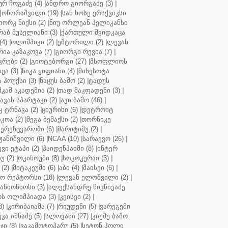
ურ ჩოგაძე (4)
|
ანდრო გიორგაძე (3)
|
ქოჩორაშვილი (19)
|
სან ხოსე ერსქვიკსი
იორკ ნიქსი (2)
|
ნიუ ორლეან პელიკანსი
რაბ მუსელიანი (3)
|
ქართული შვიდკაცა
4)
|
ოლიმპიკი (2)
|
ეშტორილი (2)
|
ლევან
რია კაზაკოვა (7)
|
გიორგი რევია (7)
|
რები (2)
|
გიოტებორგი (27)
|
მსოფლიოს
ცა (3)
|
ნიკა ყიფიანი (4)
|
მინესოტა
ჰოუქსი (3)
|
ნაცუს ბაშო (2)
|
ტადუს
შკაშ აკადემია (2)
|
თად მაკფადენი (3)
|
ავას სპარტაკი (2)
|
აკი ბაშო (46)
|
 ტრნავა (2)
|
ციურიხი (6)
|
დეტროიტ
კოა (2)
|
მეგა ბემაქსი (2)
|
თორნიკე
ერენცვაროში (6)
|
მარიტიმუ (2)
|
ჟანიშვილი (6)
|
NCAA (10)
|
სარაევო (26)
|
ვი ეტაპი (2)
|
ჰაიდენჰაიმი (8)
|
ინტერ
უ (2)
|
ოკინოუმი (8)
|
სოკოკურაი (3)
|
(2)
|
მიტაკეუმი (6)
|
აბი (4)
|
მაისეი (6)
|
 რეპტორსი (18)
|
ლევან ელოშვილი (2)
|
ანიონიოსი (3)
|
ალექსანდრე წივწივაძე
ს ოლიმპიადა (3)
|
კეისეი (2)
|
3)
|
კირიბაიამა (7)
|
რიუდენი (5)
|
ვარეგემი
კა იმნაძე (5)
|
სლოვანი (27)
|
კიუშუ ბაშო
ი (8)
|
ვაკამოტოჰარუ (5)
|
სეტონ ჰოლი