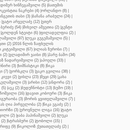
დიმერ ხინჩეგაშვილი (5)
|
ბათუმის
კეისტთა ნაკრები (4)
|
ორლანდო (8)
|
ნგეთის თასი (3)
|
ბაჩანა არაბული (24)
|
)
|
ვატო არველაძე (12)
|
ეთერ
ბერიძე (54)
|
მიხეილ აშვეთია (2)
|
გენტი
|
გოლდენ სტეიტი (6)
|
ფილადელფია (2)
|
აშვილი (97)
|
ლუკა გუგეშაშვილი (5)
|
თი (2)
|
2016 წლის ზაფხულის
 კიტეიშვილი (67)
|
ილიას ზუროსი (7)
|
 (2)
|
ვლადიმირ ვაისი (8)
|
ჰარუ ბაშო (34)
აზ ნადარეიშვილი (2)
|
აპოელი (33)
|
ნირი (3)
|
ხიმნასტიკი (8)
|
ნიკა
 (7)
|
ვორსკლა (3)
|
ვაკო გვილია (38)
|
კიევი (2)
|
ვისლა (23)
|
მეცი (29)
|
კახა
გელაშვილი (3)
|
არისი (12)
|
ანდორა (2)
|
 (5)
|
აეკ (2)
|
ბუდუჩნოსტი (13)
|
სუმო (19)
|
ოშვილი (16)
|
დავით კობოური (3)
|
ნიკა
გურაობა (3)
|
მორის ყვითელაშვილი (7)
|
ას ღია პირველობა (2)
|
ნიკა ეგაძე (2)
|
იორზი (3)
|
ეროვნული ლიგა (16)
|
ტატო
ვილი (2)
|
ჯაბა პაპინაშვილი (2)
|
ლუკა
(2)
|
სტრასბური (2)
|
ტობოლი (15)
|
რიფე (9)
|
ნიკოლოზ ქუთათელაძე (2)
|