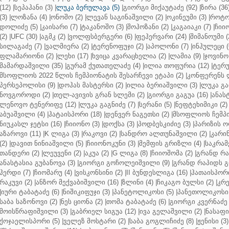
(12)
|
სეპაჰანი (3)
|
ლუკა ბერულავა (5)
|
გიორგი მიქაუტაძე (92)
|
ზირა (36
(3)
|
ლოზანა (4)
|
ონოშო (2)
|
ლევან საგინაშვილი (2)
|
ოკინეუმი (3)
|
როტო
დოლიძე (5)
|
კაისარი (7)
|
ტაკანოშო (3)
|
შოჰოზანი (2)
|
კაგაიაკი (7)
|
ჩიიო
(2)
|
UFC (30)
|
აგმკ (2)
|
ვოლფსბერგერი (6)
|
ფეჰერვარი (24)
|
შიმანოუმი (
სილაგაძე (7)
|
ვალმიერა (2)
|
ტერენოფუჯი (2)
|
აპოლონი (7)
|
ინჰულეცი (
ფლამარიონი (2)
|
ლეხი (17)
|
ხვიცა კვარაცხელია (2)
|
ლამია (9)
|
ჯოვინო 
მამარდაშვილი (35)
|
გურამ ქუთათელაძე (4)
|
ილია თოფურია (12)
|
ტერუ
მსოფლიოს 2022 წლის ჩემპიონატის შესარჩევი ეტაპი (2)
|
კონფერენს ლ
პერსეპოლისი (9)
|
დოჰას მასტერსი (2)
|
ილია ბერიაშვილი (3)
|
ლუკა გა
ნოვგოროდი (2)
|
თელ-ავივის გრან სლემი (2)
|
გიორგი გაგუა (16)
|
ანას
ლენოვო ტენერიფე (12)
|
ლუკა გაგნიძე (7)
|
სერანი (5)
|
ნეფტეხიმიკი (2)
აბუაშვილი (4)
|
ჰატაისპორი (18)
|
დენვერ ნაგეთსი (2)
|
მსოფლიოს ჩემპი
ნიუკასლ ჯეტსი (16)
|
ჩიიონო (3)
|
დოქსა (3)
|
პოდბესკიძიე (3)
|
პარიზის ო
აზაროვი (11)
|
K ლიგა (3)
|
რაკოვი (2)
|
სანდრო ალთუნაშვილი (2)
|
კარინ
(2)
|
დავით ნინიაშვილი (5)
|
ჩიიონოკუნი (3)
|
მემფის გრიზლი (4)
|
საკრამ
თანდერი (2)
|
ლეუვენი (2)
|
აკუა (2)
|
G ლიგა (8)
|
ჩიიოშომა (2)
|
გრანდ რა
ანასტასია გუბანოვა (3)
|
გიორგი გოჩოლეიშვილი (9)
|
გრანდ რაპიდს გ
ჰერდი (7)
|
ჩიომარუ (4)
|
ვისკონსინი (2)
|
II ბუნდესლიგა (16)
|
ჰათაისპორი
რაკუვი (2)
|
ანზორ მექვაბიშვილი (16)
|
ზლინი (4)
|
ჩიკაგო ბულსი (2)
|
კრე
|
იური ტაბატაძე (6)
|
ნიშიკიფუჯი (3)
|
პანეტოლიკოსი (5)
|
პანეთოლიკოსი 
საბა საზონოვი (2)
|
ნეს ციონა (2)
|
თომა ტაბატაძე (6)
|
გიორგი კვერნაძე 
მოისწრაფიშვილი (3)
|
გაბრიელ სიგუა (12)
|
ივა გელაშვილი (2)
|
ნასაფი 
ქოჯაელისპორი (5)
|
ველეზ მოსტარი (2)
|
საბა გოგლიჩიძე (8)
|
ჟენისი (3)