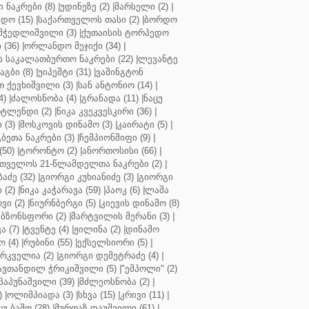
ნაკრები (8)
|
უდინეზე (2)
|
მარსელი (2)
|
დო (15)
|
საქართველოს თასი (2)
|
ბორდო
მჭედლიშვილი (3)
|
ქუთაისის ტორპედო
(36)
|
ორლანდო მეჯიქი (34)
|
 საკალათბურთო ნაკრები (22)
|
ლევანტე
აგბი (8)
|
უიპეშტი (31)
|
ვაშინგტონ
 ქევხიშვილი (3)
|
სან ანტონიო (14)
|
4)
|
ძალოსნობა (4)
|
გრანადა (11)
|
ნაცუ
ტლენდი (2)
|
ნიკა კვეკვესკირი (36)
|
 (3)
|
მოსკოვის დინამო (3)
|
კაირატი (5)
|
ეთა ნაკრები (3)
|
ჩემპიონშიფი (9)
|
50)
|
ტორონტო (2)
|
ანორთოსისი (66)
|
თველოს 21-წლამდელთა ნაკრები (2)
|
აძე (32)
|
გიორგი კუხიანიძე (3)
|
გიორგი
 (2)
|
ნიკა კაჭარავა (59)
|
პაოკ (6)
|
ლაშა
ვი (2)
|
ნიურნბერგი (5)
|
კიევის დინამო (8)
ბზონსფორი (2)
|
მარტვილის მერანი (3)
|
ა (7)
|
ტვენტე (4)
|
ჟილინა (2)
|
დინამო
 (4)
|
რუბინი (55)
|
ექსელსიორი (5)
|
ირკველია (2)
|
გიორგი დემეტრაძე (4)
|
ავთანდილ ჭრიკიშვილი (5)
|
"ემპოლი" (2)
პაპუნაშვილი (39)
|
მძლეოსნობა (2)
|
)
|
ოლიმპიადა (3)
|
სხვა (15)
|
კრივი (11)
|
ცუ ბაშო (28)
|
მურთაზ დაუშვილი (61)
|