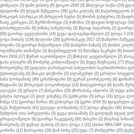
ცხინვალი (3)
|
ჯიმი ტაბიძე (8)
|
ტოკიო 2020 (3)
|
მილუოკი ბაქსი (33)
|
ვლა
სტადიონი (5)
|
ლევან შენგელია (39)
|
კახა კალაძე (6)
|
საქართველოს ჰო
მოსკოვის სპარტაკი (4)
|
ბრუკლინ ნეტსი (5)
|
რომან ჭანტურია (3)
|
საფრა
მათე კვირკვია (2)
|
ჩერნომორეცი (3)
|
ომონია (3)
|
დავით ხოჭოლავა (16
ლიპარტელიანი (6)
|
ონისე სანებლიძე (3)
|
ზვიად პატარიძე (2)
|
გიორგი 
(50)
|
გიორგი გველესიანი (14)
|
გუგა ფალავანდიშვილი (2)
|
ლიგა 2 (14)
გოგა ბითაძე (134)
|
დალასი (28)
|
ევრობასკეტ 2017 (2)
|
სანდრო მამუკელ
პოგონი (3)
|
გიორგი წიტაიშვილი (33)
|
სანდრო ბაზაძე (2)
|
ხობის კოლხე
ოლიმპიური თამაშები (2)
|
საქართველოს 21-წლამდე ნაკრები (5)
|
ოთარ
რიო 2016 (17)
|
ზურაბ იაკობიშვილი (2)
|
მიხეილ ყაველაშვილი (2)
|
პაოკი
|
ჯაბა ჯიღაური (8)
|
რობერტ კობლიაშვილი (5)
|
ბუდუ ზივზივაძე (77)
|
რევ
მორეირენსე (6)
|
ვიტალი დარასელიას სახელობის საერთაშორისო ტურ
ქუთათელაძე (3)
|
მაიკლ დიქსონი (2)
|
ალაშკერტი (2)
|
კრილია სოვეტოვი
საბა ლობჟანიძე (90)
|
კრასნოდარი (6)
|
გურამ გიორბელიძე (6)
|
დინამო 
ჩხეტიანი (4)
|
მოსკოვის ლოკომოტივი (14)
|
სილკებორგი (8)
|
ლაშა შერ
ალავესი (3)
|
ურალი (7)
|
ბასკონია (25)
|
მორაბანკ ანდორა (2)
|
იუტა ჯაზი
ვისლა პლოცკი (2)
|
ჟილ ვისენტე (5)
|
ეთნიკოსი (3)
|
არკა (15)
|
ლუკა ლოჩ
ნინუა (11)
|
გიორგი ზარია (8)
|
ესბიერგი (3)
|
ევრო 2024 (5)
|
ფიგურული ცი
ბექა მიქელთაძე (41)
|
ელგუჯა ლობჯანიძე (17)
|
ლიგა ენდესა (46)
|
სოფი
მემფისის ღია პირველობა (3)
|
გეგა დიასამიძე (2)
|
გოლდენ სტეიტ უორ
გრიგალაშვილი (6)
|
გიორგი ჩაკვეტაძე (82)
|
სპაერი (2)
|
ბაგრატ ნინიაშ
მაისურაძე (2)
|
ჯემალ ტაბიძე (2)
|
ლა ლიგა 2 (22)
|
Junior NBA-GBF ლიგა 
კორონა (12)
|
სარაგოსა (16)
|
სან ხოსე (25)
|
უფა (7)
|
რანდერსი (20)
|
ტენე