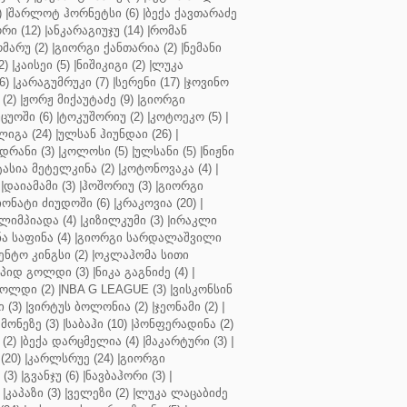
)
|
შარლოტ ჰორნეტსი (6)
|
ბექა ქავთარაძე
რი (12)
|
ანკარაგიუჯუ (14)
|
რომან
მარუ (2)
|
გიორგი ქანთარია (2)
|
ნემანი
2)
|
კაისეი (5)
|
ნიშიკიგი (2)
|
ლუკა
6)
|
კარაგუმრუკი (7)
|
სერენი (17)
|
ჯოვინო
(2)
|
ჟორჟ მიქაუტაძე (9)
|
გიორგი
ცუოში (6)
|
ტოკუშორიუ (2)
|
კოტოეკო (5)
|
იგა (24)
|
ულსან ჰიუნდაი (26)
|
დრანი (3)
|
კოლოსი (5)
|
ულსანი (5)
|
ნიჟნი
ტასია მეტელკინა (2)
|
კოტონოვაკა (4)
|
|
დაიამამი (3)
|
ჰოშორიუ (3)
|
გიორგი
ონატი ძიუდოში (6)
|
კრაკოვია (20)
|
ლიმპიადა (4)
|
კიზილკუმი (3)
|
ირაკლი
ა საფინა (4)
|
გიორგი სარდალაშვილი
ენტო კინგსი (2)
|
ოკლაჰომა სითი
პიდ გოლდი (3)
|
ნიკა გაგნიძე (4)
|
ოლდი (2)
|
NBA G LEAGUE (3)
|
ვისკონსინ
 (3)
|
ვირტუს ბოლონია (2)
|
ჯეონამი (2)
|
მონეზე (3)
|
საბაჰი (10)
|
პონფერადინა (2)
(2)
|
ბექა დარცმელია (4)
|
მაკარტური (3)
|
(20)
|
კარლსრუე (24)
|
გიორგი
(3)
|
გვანჯუ (6)
|
ნავბაჰორი (3)
|
|
კაპაზი (3)
|
ველეზი (2)
|
ლუკა ლაცაბიძე