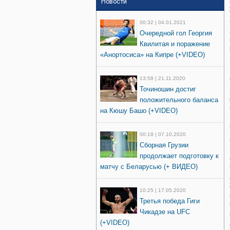
Новости
00:32 | 04.01.2021
Очередной гол Георгия
Квилитая и поражение
«Анортосиса» на Кипре (+VIDEO)
13:58 | 21.11.2020
Точиношин достиг
положительного баланса
на Кюшу Башо (+VIDEO)
00:18 | 07.10.2020
Сборная Грузии
продолжает подготовку к
матчу с Беларусью (+ ВИДЕО)
10:25 | 17.05.2020
Третья победа Гиги
Чикадзе на UFC
(+VIDEO)