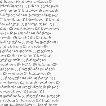
ურ ჩოგაძე (4)
|
ანდრო გიორგაძე (3)
|
ქოჩორაშვილი (19)
|
სან ხოსე ერსქვიკსი
იორკ ნიქსი (2)
|
ნიუ ორლეან პელიკანსი
რაბ მუსელიანი (3)
|
ქართული შვიდკაცა
4)
|
ოლიმპიკი (2)
|
ეშტორილი (2)
|
ლევან
რია კაზაკოვა (7)
|
გიორგი რევია (7)
|
რები (2)
|
გიოტებორგი (27)
|
მსოფლიოს
ცა (3)
|
ნიკა ყიფიანი (4)
|
მინესოტა
ჰოუქსი (3)
|
ნაცუს ბაშო (2)
|
ტადუს
შკაშ აკადემია (2)
|
თად მაკფადენი (3)
|
ავას სპარტაკი (2)
|
აკი ბაშო (46)
|
 ტრნავა (2)
|
ციურიხი (6)
|
დეტროიტ
კოა (2)
|
მეგა ბემაქსი (2)
|
თორნიკე
ერენცვაროში (6)
|
მარიტიმუ (2)
|
ჟანიშვილი (6)
|
NCAA (10)
|
სარაევო (26)
|
ვი ეტაპი (2)
|
ჰაიდენჰაიმი (8)
|
ინტერ
უ (2)
|
ოკინოუმი (8)
|
სოკოკურაი (3)
|
(2)
|
მიტაკეუმი (6)
|
აბი (4)
|
მაისეი (6)
|
 რეპტორსი (18)
|
ლევან ელოშვილი (2)
|
ანიონიოსი (3)
|
ალექსანდრე წივწივაძე
ს ოლიმპიადა (3)
|
კეისეი (2)
|
3)
|
კირიბაიამა (7)
|
რიუდენი (5)
|
ვარეგემი
კა იმნაძე (5)
|
სლოვანი (27)
|
კიუშუ ბაშო
ი (8)
|
ვაკამოტოჰარუ (5)
|
სეტონ ჰოლი