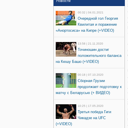
Новости
00:32 | 04.01.2021
Очередной гол Георгия
Квилитая и поражение
«Анортосиса» на Кипре (+VIDEO)
13:58 | 21.11.2020
Точиношин достиг
положительного баланса
на Кюшу Башо (+VIDEO)
00:18 | 07.10.2020
Сборная Грузии
продолжает подготовку к
матчу с Беларусью (+ ВИДЕО)
10:25 | 17.05.2020
Третья победа Гиги
Чикадзе на UFC
(+VIDEO)