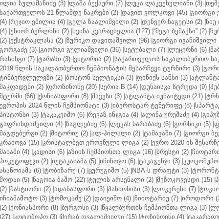
ილია სულამანიძე (3)
|
ლაშა ბექაური (7)
|
ლუკა ლაკვეხელიანი (3)
|
თემ
საქართველოს 21 წლამდე ნაკრები (2)
|
დავით ვოლკოვი (45)
|
გიორგი 
(4)
|
რეჯიო ემილია (4)
|
გელა ზაალიშვილი (2)
|
დენვერ ნაგეტსი (2)
|
ნიუ 
(4)
|
უნიონ ბერლინი (2)
|
ხვიჩა კვარაცხელია (127)
|
“მეგა ბემაქსი” (2)
|
ზუ
(2)
|
ექსტრაკლასა (2)
|
ზურიკო დავითაშვილი (96)
|
გიორგი ივანიშვილი (
გორგაძე (3)
|
გიორგი გულიაშვილი (36)
|
სეტუბალი (7)
|
ლუცერნი (6)
|
მა
რასინგი (7)
|
ტარაზი (3)
|
ვიტორია (2)
|
საქართველოს საკალთბურთო ნაკ
2019 წლის საკალათბურთო ჩემპიონატის შესარჩევი ტურნირი (3)
|
გორი
ტიმბერვლულვზი (2)
|
ბოსტონ სელტიკსი (3)
|
ფინიქს სანსი (3)
|
ატლანტა 
მაკფადენი (2)
|
ფროზინონე (20)
|
სერია B (14)
|
დუნაისკა სტრედა (9)
|
პუ
შტურმი (66)
|
ქონიასფორი (8)
|
შავესი (3)
|
ატლანტა იუნაიტედი (21)
|
ტრნ
ევროპის 2024 წლის ჩემპიონატი (3)
|
იბეროსტარ ტენერიფე (8)
|
სპარტაკ
პისტონსი (3)
|
ტაკაკეიშო (6)
|
რევაზ ინჯგია (4)
|
ალინა ურუშაძე (4)
|
გიპუზ
გაფრინდაშვილი (4)
|
ზაგლებიე (6)
|
ლევან ხარაბაძე (6)
|
გორნიკი (5)
|
ფ
მაგდებურგი (2)
|
მიტორიუ (2)
|
ალ-ჰილალი (2)
|
ტამავაში (7)
|
გიორგი ბე
კრაიოვა (15)
|
კრისტალბეთ ეროვნული ლიგა (2)
|
ევრო 2020-ის შესარჩე
მაიამი (4)
|
კადისი (6)
|
აზიის ჩემპიონთა ლიგა (16)
|
ბრესტი (2)
|
ჩიოტარი
ჰოკუტოფუჯი (2)
|
იუტაკაიამა (5)
|
იჩინოჯო (6)
|
ტაკაგენჯი (3)
|
კუოკოშუჰო 
ასანოიამა (6)
|
ტობიზარუ (7)
|
ცურუგიშო (5)
|
NBA-ს დრაფტი (3)
|
ტორონტო
შოდაი (5)
|
ნაგოია ბაშო (22)
|
ტულის არსენალი (2)
|
მეზოკოვესდი (15)
|
პ
(2)
|
შახტიორი (2)
|
ადანასფორი (3)
|
პანიონისი (3)
|
ლოკერენი (7)
|
ტოკიო
იჩიამამოტო (3)
|
ტომოკაძე (2)
|
დაიეიშო (4)
|
ჩიიოტარიუ (7)
|
იროდორი (
(2)
|
ქონიასპორი (8)
|
ბურგოსი (3)
|
წყალბურთის ჩემპიონთა ლიგა (3)
|
ლუ
(27)
|
კოტოშოჰო (3)
|
მერაბ დვალიშვილი (15)
|
ტოჩინოინი (4)
|
ტაკარაფუჯ