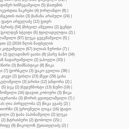
დიმერ ხინჩეგაშვილი (5)
|
ბათუმის
კეისტთა ნაკრები (4)
|
ორლანდო (8)
|
ნგეთის თასი (3)
|
ბაჩანა არაბული (24)
|
)
|
ვატო არველაძე (12)
|
ეთერ
ბერიძე (54)
|
მიხეილ აშვეთია (2)
|
გენტი
|
გოლდენ სტეიტი (6)
|
ფილადელფია (2)
|
აშვილი (97)
|
ლუკა გუგეშაშვილი (5)
|
თი (2)
|
2016 წლის ზაფხულის
 კიტეიშვილი (67)
|
ილიას ზუროსი (7)
|
 (2)
|
ვლადიმირ ვაისი (8)
|
ჰარუ ბაშო (34)
აზ ნადარეიშვილი (2)
|
აპოელი (33)
|
ნირი (3)
|
ხიმნასტიკი (8)
|
ნიკა
 (7)
|
ვორსკლა (3)
|
ვაკო გვილია (38)
|
კიევი (2)
|
ვისლა (23)
|
მეცი (29)
|
კახა
გელაშვილი (3)
|
არისი (12)
|
ანდორა (2)
|
 (5)
|
აეკ (2)
|
ბუდუჩნოსტი (13)
|
სუმო (19)
|
ოშვილი (16)
|
დავით კობოური (3)
|
ნიკა
გურაობა (3)
|
მორის ყვითელაშვილი (7)
|
ას ღია პირველობა (2)
|
ნიკა ეგაძე (2)
|
იორზი (3)
|
ეროვნული ლიგა (16)
|
ტატო
ვილი (2)
|
ჯაბა პაპინაშვილი (2)
|
ლუკა
(2)
|
სტრასბური (2)
|
ტობოლი (15)
|
რიფე (9)
|
ნიკოლოზ ქუთათელაძე (2)
|