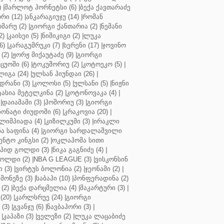
)
|
შარლოტ ჰორნეტსი (6)
|
ბექა ქავთარაძე
რი (12)
|
ანკარაგიუჯუ (14)
|
რომან
მარუ (2)
|
გიორგი ქანთარია (2)
|
ნემანი
2)
|
კაისეი (5)
|
ნიშიკიგი (2)
|
ლუკა
6)
|
კარაგუმრუკი (7)
|
სერენი (17)
|
ჯოვინო
(2)
|
ჟორჟ მიქაუტაძე (9)
|
გიორგი
ცუოში (6)
|
ტოკუშორიუ (2)
|
კოტოეკო (5)
|
იგა (24)
|
ულსან ჰიუნდაი (26)
|
დრანი (3)
|
კოლოსი (5)
|
ულსანი (5)
|
ნიჟნი
ტასია მეტელკინა (2)
|
კოტონოვაკა (4)
|
|
დაიამამი (3)
|
ჰოშორიუ (3)
|
გიორგი
ონატი ძიუდოში (6)
|
კრაკოვია (20)
|
ლიმპიადა (4)
|
კიზილკუმი (3)
|
ირაკლი
ა საფინა (4)
|
გიორგი სარდალაშვილი
ენტო კინგსი (2)
|
ოკლაჰომა სითი
პიდ გოლდი (3)
|
ნიკა გაგნიძე (4)
|
ოლდი (2)
|
NBA G LEAGUE (3)
|
ვისკონსინ
 (3)
|
ვირტუს ბოლონია (2)
|
ჯეონამი (2)
|
მონეზე (3)
|
საბაჰი (10)
|
პონფერადინა (2)
(2)
|
ბექა დარცმელია (4)
|
მაკარტური (3)
|
(20)
|
კარლსრუე (24)
|
გიორგი
(3)
|
გვანჯუ (6)
|
ნავბაჰორი (3)
|
|
კაპაზი (3)
|
ველეზი (2)
|
ლუკა ლაცაბიძე