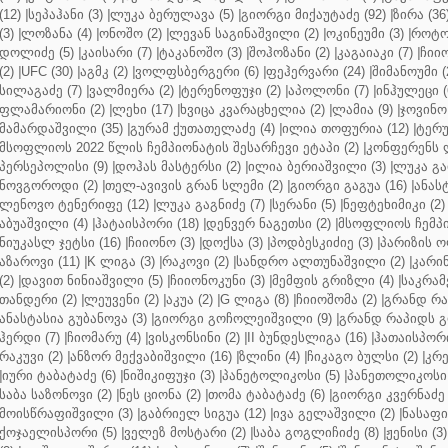
(12)
|
სეპაჰანი (3)
|
ლუკა ბერულავა (5)
|
გიორგი მიქაუტაძე (92)
|
ზირა (36
(3)
|
ლოზანა (4)
|
ონოშო (2)
|
ლევან საგინაშვილი (2)
|
ოკინეუმი (3)
|
როტო
დოლიძე (5)
|
კაისარი (7)
|
ტაკანოშო (3)
|
შოჰოზანი (2)
|
კაგაიაკი (7)
|
ჩიიო
(2)
|
UFC (30)
|
აგმკ (2)
|
ვოლფსბერგერი (6)
|
ფეჰერვარი (24)
|
შიმანოუმი (
სილაგაძე (7)
|
ვალმიერა (2)
|
ტერენოფუჯი (2)
|
აპოლონი (7)
|
ინჰულეცი (
ფლამარიონი (2)
|
ლეხი (17)
|
ხვიცა კვარაცხელია (2)
|
ლამია (9)
|
ჯოვინო 
მამარდაშვილი (35)
|
გურამ ქუთათელაძე (4)
|
ილია თოფურია (12)
|
ტერუ
მსოფლიოს 2022 წლის ჩემპიონატის შესარჩევი ეტაპი (2)
|
კონფერენს ლ
პერსეპოლისი (9)
|
დოჰას მასტერსი (2)
|
ილია ბერიაშვილი (3)
|
ლუკა გა
ნოვგოროდი (2)
|
თელ-ავივის გრან სლემი (2)
|
გიორგი გაგუა (16)
|
ანას
ლენოვო ტენერიფე (12)
|
ლუკა გაგნიძე (7)
|
სერანი (5)
|
ნეფტეხიმიკი (2)
აბუაშვილი (4)
|
ჰატაისპორი (18)
|
დენვერ ნაგეთსი (2)
|
მსოფლიოს ჩემპი
ნიუკასლ ჯეტსი (16)
|
ჩიიონო (3)
|
დოქსა (3)
|
პოდბესკიძიე (3)
|
პარიზის ო
აზაროვი (11)
|
K ლიგა (3)
|
რაკოვი (2)
|
სანდრო ალთუნაშვილი (2)
|
კარინ
(2)
|
დავით ნინიაშვილი (5)
|
ჩიიონოკუნი (3)
|
მემფის გრიზლი (4)
|
საკრამ
თანდერი (2)
|
ლეუვენი (2)
|
აკუა (2)
|
G ლიგა (8)
|
ჩიიოშომა (2)
|
გრანდ რა
ანასტასია გუბანოვა (3)
|
გიორგი გოჩოლეიშვილი (9)
|
გრანდ რაპიდს გ
ჰერდი (7)
|
ჩიომარუ (4)
|
ვისკონსინი (2)
|
II ბუნდესლიგა (16)
|
ჰათაისპორი
რაკუვი (2)
|
ანზორ მექვაბიშვილი (16)
|
ზლინი (4)
|
ჩიკაგო ბულსი (2)
|
კრე
|
იური ტაბატაძე (6)
|
ნიშიკიფუჯი (3)
|
პანეტოლიკოსი (5)
|
პანეთოლიკოსი 
საბა საზონოვი (2)
|
ნეს ციონა (2)
|
თომა ტაბატაძე (6)
|
გიორგი კვერნაძე 
მოისწრაფიშვილი (3)
|
გაბრიელ სიგუა (12)
|
ივა გელაშვილი (2)
|
ნასაფი 
ქოჯაელისპორი (5)
|
ველეზ მოსტარი (2)
|
საბა გოგლიჩიძე (8)
|
ჟენისი (3)