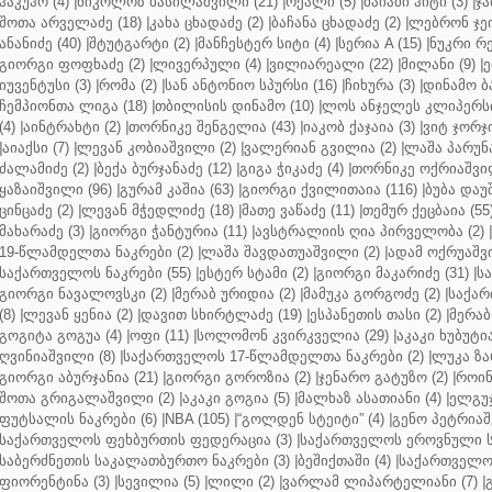
ჰაკუჰო (4)
|
ნიკოლოზ ბასილაშვილი (21)
|
რეალი (5)
|
მაიამი ჰიტი (3)
|
ჯა
შოთა არველაძე (18)
|
კახა ცხადაძე (2)
|
ბაჩანა ცხადაძე (2)
|
ლებრონ ჯეი
ანანიძე (40)
|
შტუტგარტი (2)
|
მანჩესტერ სიტი (4)
|
სერია A (15)
|
ნუკრი რე
გიორგი ფოფხაძე (2)
|
ლივერპული (4)
|
ვილიარეალი (22)
|
მილანი (9)
|
ე
იუვენტუსი (3)
|
რომა (2)
|
სან ანტონიო სპურსი (16)
|
ჩიხურა (3)
|
დინამო ბა
ჩემპიონთა ლიგა (18)
|
თბილისის დინამო (10)
|
ლოს ანჯელეს კლიპერსი
(4)
|
აინტრახტი (2)
|
თორნიკე შენგელია (43)
|
იაკობ ქაჯაია (3)
|
ვიტ ჯორჯი
|
აიაქსი (7)
|
ლევან კობიაშვილი (2)
|
ვალერიან გვილია (2)
|
ლაშა პარუნა
ძალამიძე (2)
|
ბექა ბურჯანაძე (12)
|
გიგა ჭიკაძე (4)
|
თორნიკე ოქრიაშვილ
ყაზაიშვილი (96)
|
გურამ კაშია (63)
|
გიორგი ქვილითაია (116)
|
ბუბა დაუ
ცინცაძე (2)
|
ლევან მჭედლიძე (18)
|
მათე ვაწაძე (11)
|
თემურ ქეცბაია (55
მახარაძე (3)
|
გიორგი ჭანტურია (11)
|
ავსტრალიის ღია პირველობა (2)
|
19-წლამდელთა ნაკრები (2)
|
ლაშა შავდათუაშვილი (2)
|
ადამ ოქრუაშვი
საქართველოს ნაკრები (55)
|
ესტერ სტამი (2)
|
გიორგი მაკარიძე (31)
|
ს
გიორგი ნავალოვსკი (2)
|
მერაბ ურიდია (2)
|
მამუკა გორგოძე (2)
|
საქარ
(8)
|
ლევან ყენია (2)
|
დავით სხირტლაძე (19)
|
ესპანეთის თასი (2)
|
მერაბ
გოგიტა გოგუა (4)
|
ოფი (11)
|
სოლომონ კვირკველია (29)
|
აკაკი ხუბუტია
ღვინიაშვილი (8)
|
საქართველოს 17-წლამდელთა ნაკრები (2)
|
ლუკა ზა
გიორგი აბურჯანია (21)
|
გიორგი გოროზია (2)
|
ჯენარო გატუზო (2)
|
როინ
შოთა გრიგალაშვილი (2)
|
აკაკი გოგია (5)
|
მალხაზ ასათიანი (4)
|
ელგუჯ
ფუტსალის ნაკრები (6)
|
NBA (105)
|
“გოლდენ სტეიტი” (4)
|
გენო პეტრიაშ
საქართველოს ფეხბურთის ფედერაცია (3)
|
საქართველოს ეროვნული ს
საბერძნეთის საკალათბურთო ნაკრები (3)
|
ბეშიქთაში (4)
|
საქართველოს
ფიორენტინა (3)
|
სევილია (5)
|
ლილი (2)
|
ვარლამ ლიპარტელიანი (7)
|