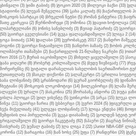
ცხინვალი (3)
|
ჯიმი ტაბიძე (8)
|
ტოკიო 2020 (3)
|
მილუოკი ბაქსი (33)
|
ვლა
სტადიონი (5)
|
ლევან შენგელია (39)
|
კახა კალაძე (6)
|
საქართველოს ჰო
მოსკოვის სპარტაკი (4)
|
ბრუკლინ ნეტსი (5)
|
რომან ჭანტურია (3)
|
საფრა
მათე კვირკვია (2)
|
ჩერნომორეცი (3)
|
ომონია (3)
|
დავით ხოჭოლავა (16
ლიპარტელიანი (6)
|
ონისე სანებლიძე (3)
|
ზვიად პატარიძე (2)
|
გიორგი 
(50)
|
გიორგი გველესიანი (14)
|
გუგა ფალავანდიშვილი (2)
|
ლიგა 2 (14)
გოგა ბითაძე (134)
|
დალასი (28)
|
ევრობასკეტ 2017 (2)
|
სანდრო მამუკელ
პოგონი (3)
|
გიორგი წიტაიშვილი (33)
|
სანდრო ბაზაძე (2)
|
ხობის კოლხე
ოლიმპიური თამაშები (2)
|
საქართველოს 21-წლამდე ნაკრები (5)
|
ოთარ
რიო 2016 (17)
|
ზურაბ იაკობიშვილი (2)
|
მიხეილ ყაველაშვილი (2)
|
პაოკი
|
ჯაბა ჯიღაური (8)
|
რობერტ კობლიაშვილი (5)
|
ბუდუ ზივზივაძე (77)
|
რევ
მორეირენსე (6)
|
ვიტალი დარასელიას სახელობის საერთაშორისო ტურ
ქუთათელაძე (3)
|
მაიკლ დიქსონი (2)
|
ალაშკერტი (2)
|
კრილია სოვეტოვი
საბა ლობჟანიძე (90)
|
კრასნოდარი (6)
|
გურამ გიორბელიძე (6)
|
დინამო 
ჩხეტიანი (4)
|
მოსკოვის ლოკომოტივი (14)
|
სილკებორგი (8)
|
ლაშა შერ
ალავესი (3)
|
ურალი (7)
|
ბასკონია (25)
|
მორაბანკ ანდორა (2)
|
იუტა ჯაზი
ვისლა პლოცკი (2)
|
ჟილ ვისენტე (5)
|
ეთნიკოსი (3)
|
არკა (15)
|
ლუკა ლოჩ
ნინუა (11)
|
გიორგი ზარია (8)
|
ესბიერგი (3)
|
ევრო 2024 (5)
|
ფიგურული ცი
ბექა მიქელთაძე (41)
|
ელგუჯა ლობჯანიძე (17)
|
ლიგა ენდესა (46)
|
სოფი
მემფისის ღია პირველობა (3)
|
გეგა დიასამიძე (2)
|
გოლდენ სტეიტ უორ
გრიგალაშვილი (6)
|
გიორგი ჩაკვეტაძე (82)
|
სპაერი (2)
|
ბაგრატ ნინიაშ
მაისურაძე (2)
|
ჯემალ ტაბიძე (2)
|
ლა ლიგა 2 (22)
|
Junior NBA-GBF ლიგა 
კორონა (12)
|
სარაგოსა (16)
|
სან ხოსე (25)
|
უფა (7)
|
რანდერსი (20)
|
ტენე