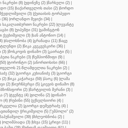
ნაკრები (8)
|
უდინეზე (2)
|
მარსელი (2)
|
დო (15)
|
საქართველოს თასი (2)
|
ბორდო
მჭედლიშვილი (3)
|
ქუთაისის ტორპედო
(36)
|
ორლანდო მეჯიქი (34)
|
 საკალათბურთო ნაკრები (22)
|
ლევანტე
აგბი (8)
|
უიპეშტი (31)
|
ვაშინგტონ
 ქევხიშვილი (3)
|
სან ანტონიო (14)
|
4)
|
ძალოსნობა (4)
|
გრანადა (11)
|
ნაცუ
ტლენდი (2)
|
ნიკა კვეკვესკირი (36)
|
 (3)
|
მოსკოვის დინამო (3)
|
კაირატი (5)
|
ეთა ნაკრები (3)
|
ჩემპიონშიფი (9)
|
50)
|
ტორონტო (2)
|
ანორთოსისი (66)
|
თველოს 21-წლამდელთა ნაკრები (2)
|
აძე (32)
|
გიორგი კუხიანიძე (3)
|
გიორგი
 (2)
|
ნიკა კაჭარავა (59)
|
პაოკ (6)
|
ლაშა
ვი (2)
|
ნიურნბერგი (5)
|
კიევის დინამო (8)
ბზონსფორი (2)
|
მარტვილის მერანი (3)
|
ა (7)
|
ტვენტე (4)
|
ჟილინა (2)
|
დინამო
 (4)
|
რუბინი (55)
|
ექსელსიორი (4)
|
ირკველია (2)
|
გიორგი დემეტრაძე (4)
|
ავთანდილ ჭრიკიშვილი (5)
|
"ემპოლი" (2)
პაპუნაშვილი (39)
|
მძლეოსნობა (2)
|
)
|
ოლიმპიადა (3)
|
სხვა (15)
|
კრივი (11)
|
ცუ ბაშო (28)
|
მურთაზ დაუშვილი (61)
|