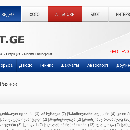
ВИДЕО
ФОТО
ALLSCORE
БЛОГ
ИНТЕР
GEO
ENG
ма
Редакция
Мобильная версия
Борьба
Дзюдо
Теннис
Шахматы
Автоспорт
Другие
Разное
გონსალო იგუაინი (3)
|
არსენალი (7)
|
მასიმილიანო ალეგრი (4)
|
კობი ბ
|
მანჩესტერ იუნაიტედი (2)
|
პრემიერლიგა (2)
|
კრიშტიანუ რონალდუ (26
კიელინი (3)
|
ლიგა 1 (2)
|
ზლატან იბრაჰიმოვიჩი (13)
|
ლა ლიგა (2)
|
ჯანლ