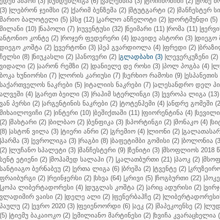
ედენ აზარი (3)
|
ბუნდესლიგა (6)
|
ვალენსია (3)
|
ტოჩინოშინი (2)
|
ჟოზე მ
(3)
|
ლებრონ ჯეიმსი (2)
|
ქარიმ ბენზემა (2)
|
შტუტგარტი (2)
|
მანჩესტერ სი
მარიო ბალოტელი (5)
|
პსჟ (12)
|
კარლო ანჩელოტი (2)
|
დორტმუნდი (5)
მილანი (10)
|
ნაპოლი (7)
|
იუვენტუსი (32)
|
ნეიმარი (11)
|
რომა (11)
|
ჟერვი
ანტონიო კონტე (2)
|
როჯერ ფედერერი (4)
|
დავიდე ასტორი (3)
|
დიეგო 
დიეგო კოშტა (2)
|
ევერტონი (3)
|
პეპ გვარდიოლა (4)
|
ფრედი (2)
|
ბრაზი
ჩელსი (8)
|
ნიუკასლი (2)
|
ჰანოვერი (2)
|
გლადბახი (3)
|
ლევერკუზენი (2)
ვიდალი (2)
|
აარონ რემზი (2)
|
დანიელე დე როსი (3)
|
პოლ პოგბა (4)
|
ლუ
ბოკა ხუნიორსი (7)
|
ლორის კარიუსი (7)
|
სერხიო რამოსი (9)
|
ესპანეთის 
საქართველოს ნაკრები (5)
|
იტალიის ნაკრები (7)
|
ალესანდრო დელ პიე
ალვეში (4)
|
გარეთ ბეილი (3)
|
რაჰიმ სტერლინგი (3)
|
ევროპა ლიგა (13)
ვან პერსი (2)
|
არგენტინის ნაკრები (2)
|
ტოტენჰემი (4)
|
ანდრე გომეში (2
მიხაილოვიჩი (2)
|
ინტერი (10)
|
ბეშიქთაში (11)
|
ფიორენტინა (4)
|
სევილია
(2)
|
შახტარი (2)
|
ბილბაო (2)
|
ბენფიკა (3)
|
სპორტინგი (2)
|
მონაკო (4)
|
სი
(8)
|
ასტონ ვილა (3)
|
ტიერი ანრი (2)
|
გრემიო (4)
|
ლიონი (2)
|
გალათასარა
|
პარმა (3)
|
ევროლიგა (3)
|
რაგბი (8)
|
ბაფეტიმბი გომისი (2)
|
ბოლონია (3
(2)
|
ლუჩანო სპალეტი (3)
|
მანჩესტერი (9)
|
ზენიტი (3)
|
მსოფლიოს 2018 წ
სენტ ეტიენი (2)
|
მოჰამედ სალაჰი (7)
|
კალათბურთი (21)
|
პაოკ (2)
|
მსოფ
სანტიაგო ბერნაბეუ (2)
|
ერთა ლიგა (6)
|
ბრეშა (2)
|
ტვენტე (2)
|
კრუზეირო
ფრაიბურგი (2)
|
რეინჯერსი (2)
|
სხვა (64)
|
კრივი (5)
|
ჩოგბურთი (22)
|
ჰოკე
|
კოპა ლიბერტადორესი (4)
|
დუგლას კოშტა (2)
|
არიც ადურისი (2)
|
ვირჯ
ვლადიმირ ვაისი (2)
|
დელე ალი (2)
|
ფენერბაჰჩე (2)
|
ლიბერტადორესის 
პაულუ (2)
|
ევრო 2020 (3)
|
ფეიენოორდი (6)
|
აეკ (2)
|
შაპეკოენსე (2)
|
ლუდ
(5)
|
ტიემუ ბაკაიოკო (2)
|
ემილიანო მარტინესი (2)
|
ხვიჩა კვარაცხელია (