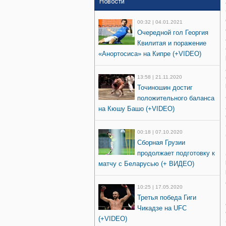
Новости
00:32 | 04.01.2021
Очередной гол Георгия
Квилитая и поражение
«Анортосиса» на Кипре (+VIDEO)
13:58 | 21.11.2020
Точиношин достиг
положительного баланса
на Кюшу Башо (+VIDEO)
00:18 | 07.10.2020
Сборная Грузии
продолжает подготовку к
матчу с Беларусью (+ ВИДЕО)
10:25 | 17.05.2020
Третья победа Гиги
Чикадзе на UFC
(+VIDEO)