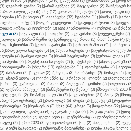
ედენ აზარი (3)
|
ბუნდესლიგა (6)
|
ვალენსია (3)
|
ტოჩინოშინი (2)
|
ჟოზე მ
(3)
|
ლებრონ ჯეიმსი (2)
|
ქარიმ ბენზემა (2)
|
შტუტგარტი (2)
|
მანჩესტერ სი
მარიო ბალოტელი (5)
|
პსჟ (12)
|
კარლო ანჩელოტი (2)
|
დორტმუნდი (5)
მილანი (10)
|
ნაპოლი (7)
|
იუვენტუსი (32)
|
ნეიმარი (11)
|
რომა (11)
|
ჟერვი
ანტონიო კონტე (2)
|
როჯერ ფედერერი (4)
|
დავიდე ასტორი (3)
|
დიეგო 
დიეგო კოშტა (2)
|
ევერტონი (3)
|
პეპ გვარდიოლა (4)
|
ფრედი (2)
|
ბრაზი
ჩელსი (8)
|
ნიუკასლი (2)
|
ჰანოვერი (2)
|
გლადბახი (3)
|
ლევერკუზენი (2)
ვიდალი (2)
|
აარონ რემზი (2)
|
დანიელე დე როსი (3)
|
პოლ პოგბა (4)
|
ლუ
ბოკა ხუნიორსი (7)
|
ლორის კარიუსი (7)
|
სერხიო რამოსი (9)
|
ესპანეთის 
საქართველოს ნაკრები (5)
|
იტალიის ნაკრები (7)
|
ალესანდრო დელ პიე
ალვეში (4)
|
გარეთ ბეილი (3)
|
რაჰიმ სტერლინგი (3)
|
ევროპა ლიგა (13)
ვან პერსი (2)
|
არგენტინის ნაკრები (2)
|
ტოტენჰემი (4)
|
ანდრე გომეში (2
მიხაილოვიჩი (2)
|
ინტერი (10)
|
ბეშიქთაში (11)
|
ფიორენტინა (4)
|
სევილია
(2)
|
შახტარი (2)
|
ბილბაო (2)
|
ბენფიკა (3)
|
სპორტინგი (2)
|
მონაკო (4)
|
სი
(8)
|
ასტონ ვილა (3)
|
ტიერი ანრი (2)
|
გრემიო (4)
|
ლიონი (2)
|
გალათასარა
|
პარმა (3)
|
ევროლიგა (3)
|
რაგბი (8)
|
ბაფეტიმბი გომისი (2)
|
ბოლონია (3
(2)
|
ლუჩანო სპალეტი (3)
|
მანჩესტერი (9)
|
ზენიტი (3)
|
მსოფლიოს 2018 წ
სენტ ეტიენი (2)
|
მოჰამედ სალაჰი (7)
|
კალათბურთი (21)
|
პაოკ (2)
|
მსოფ
სანტიაგო ბერნაბეუ (2)
|
ერთა ლიგა (6)
|
ბრეშა (2)
|
ტვენტე (2)
|
კრუზეირო
ფრაიბურგი (2)
|
რეინჯერსი (2)
|
სხვა (64)
|
კრივი (5)
|
ჩოგბურთი (22)
|
ჰოკე
|
კოპა ლიბერტადორესი (4)
|
დუგლას კოშტა (2)
|
არიც ადურისი (2)
|
ვირჯ
ვლადიმირ ვაისი (2)
|
დელე ალი (2)
|
ფენერბაჰჩე (2)
|
ლიბერტადორესის 
პაულუ (2)
|
ევრო 2020 (3)
|
ფეიენოორდი (6)
|
აეკ (2)
|
შაპეკოენსე (2)
|
ლუდ
(5)
|
ტიემუ ბაკაიოკო (2)
|
ემილიანო მარტინესი (2)
|
ხვიჩა კვარაცხელია (