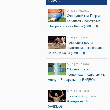
Новости
00:32 | 04.01.2021
Очередной гол Георгия
Квилитая и поражение
«Анортосиса» на Кипре (+VIDEO)
13:58 | 21.11.2020
Точиношин достиг
положительного баланса
на Кюшу Башо (+VIDEO)
00:18 | 07.10.2020
Сборная Грузии
продолжает подготовку к
матчу с Беларусью (+ ВИДЕО)
10:25 | 17.05.2020
Третья победа Гиги
Чикадзе на UFC
(+VIDEO)