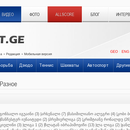
ВИДЕО
ФОТО
ALLSCORE
БЛОГ
ИНТЕР
GEO
ENG
ма
Редакция
Мобильная версия
Борьба
Дзюдо
Теннис
Шахматы
Автоспорт
Другие
Разное
გონსალო იგუაინი (3)
|
არსენალი (7)
|
მასიმილიანო ალეგრი (4)
|
კობი ბ
|
მანჩესტერ იუნაიტედი (2)
|
პრემიერლიგა (2)
|
კრიშტიანუ რონალდუ (26
კიელინი (3)
|
ლიგა 1 (2)
|
ზლატან იბრაჰიმოვიჩი (13)
|
ლა ლიგა (2)
|
ჯანლ