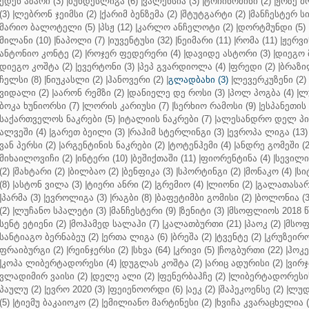
ედენ აზარი (3)
|
ბუნდესლიგა (6)
|
ვალენსია (3)
|
ტოჩინოშინი (2)
|
ჟოზე მ
(3)
|
ლებრონ ჯეიმსი (2)
|
ქარიმ ბენზემა (2)
|
შტუტგარტი (2)
|
მანჩესტერ სი
მარიო ბალოტელი (5)
|
პსჟ (12)
|
კარლო ანჩელოტი (2)
|
დორტმუნდი (5)
მილანი (10)
|
ნაპოლი (7)
|
იუვენტუსი (32)
|
ნეიმარი (11)
|
რომა (11)
|
ჟერვი
ანტონიო კონტე (2)
|
როჯერ ფედერერი (4)
|
დავიდე ასტორი (3)
|
დიეგო 
დიეგო კოშტა (2)
|
ევერტონი (3)
|
პეპ გვარდიოლა (4)
|
ფრედი (2)
|
ბრაზი
ჩელსი (8)
|
ნიუკასლი (2)
|
ჰანოვერი (2)
|
გლადბახი (3)
|
ლევერკუზენი (2)
ვიდალი (2)
|
აარონ რემზი (2)
|
დანიელე დე როსი (3)
|
პოლ პოგბა (4)
|
ლუ
ბოკა ხუნიორსი (7)
|
ლორის კარიუსი (7)
|
სერხიო რამოსი (9)
|
ესპანეთის 
საქართველოს ნაკრები (5)
|
იტალიის ნაკრები (7)
|
ალესანდრო დელ პიე
ალვეში (4)
|
გარეთ ბეილი (3)
|
რაჰიმ სტერლინგი (3)
|
ევროპა ლიგა (13)
ვან პერსი (2)
|
არგენტინის ნაკრები (2)
|
ტოტენჰემი (4)
|
ანდრე გომეში (2
მიხაილოვიჩი (2)
|
ინტერი (10)
|
ბეშიქთაში (11)
|
ფიორენტინა (4)
|
სევილია
(2)
|
შახტარი (2)
|
ბილბაო (2)
|
ბენფიკა (3)
|
სპორტინგი (2)
|
მონაკო (4)
|
სი
(8)
|
ასტონ ვილა (3)
|
ტიერი ანრი (2)
|
გრემიო (4)
|
ლიონი (2)
|
გალათასარა
|
პარმა (3)
|
ევროლიგა (3)
|
რაგბი (8)
|
ბაფეტიმბი გომისი (2)
|
ბოლონია (3
(2)
|
ლუჩანო სპალეტი (3)
|
მანჩესტერი (9)
|
ზენიტი (3)
|
მსოფლიოს 2018 წ
სენტ ეტიენი (2)
|
მოჰამედ სალაჰი (7)
|
კალათბურთი (21)
|
პაოკ (2)
|
მსოფ
სანტიაგო ბერნაბეუ (2)
|
ერთა ლიგა (6)
|
ბრეშა (2)
|
ტვენტე (2)
|
კრუზეირო
ფრაიბურგი (2)
|
რეინჯერსი (2)
|
სხვა (64)
|
კრივი (5)
|
ჩოგბურთი (22)
|
ჰოკე
|
კოპა ლიბერტადორესი (4)
|
დუგლას კოშტა (2)
|
არიც ადურისი (2)
|
ვირჯ
ვლადიმირ ვაისი (2)
|
დელე ალი (2)
|
ფენერბაჰჩე (2)
|
ლიბერტადორესის 
პაულუ (2)
|
ევრო 2020 (3)
|
ფეიენოორდი (6)
|
აეკ (2)
|
შაპეკოენსე (2)
|
ლუდ
(5)
|
ტიემუ ბაკაიოკო (2)
|
ემილიანო მარტინესი (2)
|
ხვიჩა კვარაცხელია (